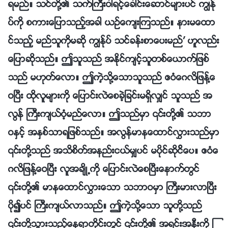
ရမည္။ သင္တို႔၏ သက္ႀကီးဝါရင့္ေခါင္းေဆာင္မ်ားပင္ ကြၽန္ု
ပ္ကို စကားေျပာသည့္အခါ ယဥ္ေက်းၾကသည္။ နားမေထာ
င္သည့္ မည္သူကိုမဆို ကြၽန္ုပ္ သင္ခန္းစာေပးမည္’ ဟူလည္း
ေျပာဆိုသည္။ ဤသူသည္ အႏိုင္က်င့္သူတစ္ေယာက္ျဖစ္
သည္ မဟုတ္ေလာ။ ဤကဲ့သို႔ေသာသူသည္ ဧဝံေဂလိျဖန္႔ေ
ဝၿပီး ထိုလူမ်ားကို ေျပာင္းလဲေစခဲ့ျခင္းမရွိလွ်င္ သူသည္ အ
လြန္ ႀကီးက်ယ္ဝံ့မည္ေလာ။ ဤသည္မွာ ၎တို႔၏ သဘာ
ဝႏွင့္ အႏွစ္သာရျဖစ္သည္။ အလြန္မာနေထာင္လႊားသည္မွာ
၎တို႔သည္ အသိစိတ္အနည္းငယ္မွ်ပင္ မပိုင္ဆိုင္ိေပ။ ဧဝံေ
ဂလိျဖန္႔ေဝၿပီး လူအခ်ိဳ႕ကို ေျပာင္းလဲေစၿပီးေနာက္တြင္
၎တို႔၏ မာနေထာင္လႊားေသာ သဘာဝမွာ ႀကီးမားလာၿပီး
ပို၍ပင္ ႀကီးက်ယ္လာသည္။ ဤကဲ့သို႔ေသာ သူတို႔သည္
၎တို႔သြားသည့္ေနရာတိုင္းတြင္ ၎တို႔၏ အရင္းအႏွီးကို ႂ