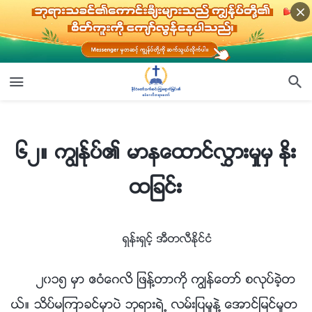
၆၂။ ကြၽန္ုပ္၏ မာနေထာင္လႊားမႈမွ ႏိုးထျခင္း
၆၂။ ကြၽန္ုပ္၏ မာနေထာင္လႊားမႈမွ ႏိုး
ထျခင္း
ရွန္းရွင့္ အီတလီႏိုင္ငံ
၂၀၁၅ မွာ ဧဝံေဂလိ ျဖန႔္တာကို ကြၽန္ေတာ္ စလုပ္ခဲ့တ
ယ္။ သိပ္မၾကာခင္မွာပဲ ဘုရားရဲ႕ လမ္းျပမႈနဲ႔ ေအာင္ျမင္မႈတ