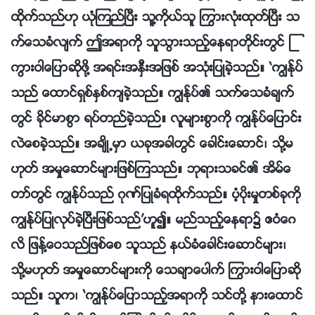
ထိုက္သည္ဟု ယုံၾကည္ၿပီး သူ႔ကိုယ္သူ ႂကြားလုံးထုတ္ၿပီး သ
က္ေသခံလ်က္ ဤအရာကို သူသြားသည့္ေနရာတိုင္းတြင္ ႂ
ကြားဝါေျပာဆိုဖို႔ အရင္းအႏွီးအျဖစ္ အသုံးျပဳခဲ့သည္။ ‘ကြၽန္ုပ္
သည္ ေထာင္ရွစ္ႏွစ္က်ခဲ့သည္။ ကြၽန္ုပ္၏ သက္ေသခံခ်က္
တြင္ ခိုင္မာစြာ ရပ္တည္ခဲ့သည္။ လူမ်ားစြာကို ကြၽန္ုပ္ေျပာင္း
လဲေစခဲ့သည္။ အခ်ိဳ႕မွာ ယခုအခါတြင္ ေခါင္းေဆာင္၊ သို႔မ
ဟုတ္ အမႈေဆာင္မ်ားျဖစ္ၾကသည္။ ဘုရားသခင္၏ အိမ္ေ
တာ္တြင္ ကြၽန္ုပ္သည္ ဂုဏ္ျပဳခံရထိုက္သည္။ ပံ့ပိုးမႈတစ္ခုကို
ကြၽန္ုပ္ျပဳလုပ္ခဲ့ၿပီးျဖစ္သည္’ဟူ၍။ မည္သည့္ေနရာ၌ ဧဝံေဂ
လိ ျဖန္႔ေဝသည္ျဖစ္ေစ သူသည္ နယ္ခံေခါင္းေဆာင္မ်ား၊
သို႔မဟုတ္ အမႈေဆာင္မ်ားကို ေသခ်ာေပါက္ ႂကြားဝါေျပာဆို
သည္။ သူက၊ ‘ကြၽန္ုပ္ေျပာသည့္အရာကို သင္တို႔ နားေထာင္