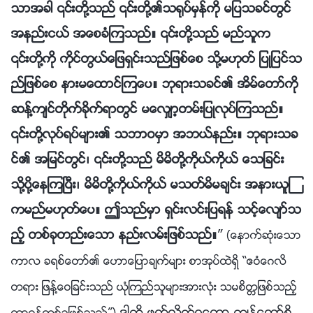
သာအခါ ၎တို႔သည္ ၎တို႔၏သ႐ုပ္မွန္ကို မျပသခင္တြင္
အနည္းငယ္ အေစခံၾကသည္။ ၎တို႔သည္ မည္သူက
၎တို႔ကို ကိုင္တြယ္ေျဖရွင္းသည္ျဖစ္ေစ သို႔မဟုတ္ ျပဳျပင္သ
ည္ျဖစ္ေစ နားမေထာင္ၾကေပ။ ဘုရားသခင္၏ အိမ္ေတာ္ကို
ဆန္႔က်င္တိုက္ခိုက္ရာတြင္ မေလွ်ာ့တမ္းျပဳလုပ္ၾကသည္။
၎တို႔လုပ္ရပ္မ်ား၏ သဘာဝမွာ အဘယ္နည္း။ ဘုရားသခ
င္၏ အျမင္တြင္၊ ၎တို႔သည္ မိမိတို႔ကိုယ္ကိုယ္ ေသျခင္း
သို႔ပို႔ေနၾကၿပီး၊ မိမိတို႔ကိုယ္ကိုယ္ မသတ္မိမခ်င္း အနားယူၾ
ကမည္မဟုတ္ေပ။ ဤသည္မွာ ရွင္းလင္းျပရန္ သင့္ေလ်ာ္သ
ည့္ တစ္ခုတည္းေသာ နည္းလမ္းျဖစ္သည္။
”
(ေနာက္ဆုံးေသာ
ကာလ ခရစ္ေတာ္၏ ေဟာေျပာခ်က္မ်ား စာအုပ္ထဲရွိ “ဧဝံေဂလိ
တရား ျဖန႔္ေဝျခင္းသည္ ယုံၾကည္သူမ်ားအားလုံး သမစိတၱျဖစ္သည့္