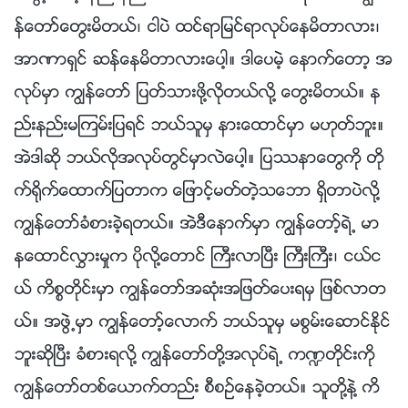
န္ေတာ္ေတြးမိတယ္၊ ငါပဲ ထင္ရာျမင္ရာလုပ္ေနမိတာလား၊
အာဏာရွင္ ဆန္ေနမိတာလားေပါ့။ ဒါေပမဲ့ ေနာက္ေတာ့ အ
လုပ္မွာ ကြၽန္ေတာ္ ျပတ္သားဖို႔လိုတယ္လို႔ ေတြးမိတယ္။ န
ည္းနည္းမၾကမ္းျပရင္ ဘယ္သူမွ နားေထာင္မွာ မဟုတ္ဘူး။
အဲဒါဆို ဘယ္လိုအလုပ္တြင္မွာလဲေပါ့။ ျပႆနာေတြကို တို
က္႐ိုက္ေထာက္ျပတာက ေျဖာင့္မတ္တဲ့သေဘာ ရွိတာပဲလို႔
ကြၽန္ေတာ္ခံစားခဲ့ရတယ္။ အဲဒီေနာက္မွာ ကြၽန္ေတာ့္ရဲ႕ မာ
နေထာင္လႊားမႈက ပိုလို႔ေတာင္ ႀကီးလာၿပီး ႀကီးႀကီး၊ ငယ္င
ယ္ ကိစၥတိုင္းမွာ ကြၽန္ေတာ္အဆုံးအျဖတ္ေပးရမွ ျဖစ္လာတ
ယ္။ အဖြဲ႕မွာ ကြၽန္ေတာ့္ေလာက္ ဘယ္သူမွ မစြမ္းေဆာင္ႏိုင္
ဘူးဆိုၿပီး ခံစားရလို႔ ကြၽန္ေတာ္တို႔အလုပ္ရဲ႕ က႑တိုင္းကို
ကြၽန္ေတာ္တစ္ေယာက္တည္း စီစဥ္ေနခဲ့တယ္။ သူတို႔နဲ႔ ကိ