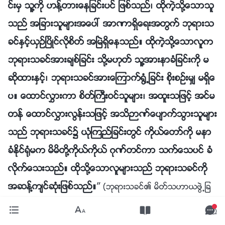
င္းမွ သူ႔ကို ဟန္႔တားေနျခင္းပင္ ျဖစ္သည္၊ ထိုကဲ့သို႔ေသာသူ
သည္ အျခားသူမ်ားအေပၚ အာဏာရွိေရးအတြက္ ဘုရားသ
ခင္ႏွင့္ယွဥ္ၿပိဳင္လိုစိတ္ အၿမဲရွိေနသည္။ ထိုကဲ့သို႔ေသာလူက
ဘုရားသခင္အားခ်စ္ျခင္း သို႔မဟုတ္ သူ႔အားနာခံျခင္းကို မ
ဆိုထားႏွင့္၊ ဘုရားသခင္အားေၾကာက္႐ြံ႕ျခင္း စိုးစဥ္းမွ် မရွိေ
ပ။ ေထာင္လႊားကာ စိတ္ႀကီးဝင္သူမ်ား၊ အထူးသျဖင့္ အင္မ
တန္ ေထာင္လႊားလြန္းသျဖင့္ အသိဉာဏ္ေပ်ာက္သြားသူမ်ား
သည္ ဘုရားသခင္၌ ယုံၾကည္ျခင္းတြင္ ကိုယ္ေတာ္ကို မနာ
ခံႏိုင္႐ုံမက မိမိတို႔ကိုယ္ကိုယ္ ဂုဏ္တင္ကာ သက္ေသပင္ ခံ
လိုက္ေသးသည္။ ထိုသို႔ေသာလူမ်ားသည္ ဘုရားသခင္ကို
အဆန႔္က်င္ဆုံးျဖစ္သည္။
”
(ဘုရားသခင္၏ မိတ္သဟာယဖြဲ႕ျခ
ဘုရားႏႈတ္ကပတ္ေတာ္ေတြ သြန္သင္တာက ဘုရားကို
င္း)
ပုန္ကန္မႈ အရင္းအျမစ္က မာနေထာင္လႊားျခင္းျဖစ္တယ္ဆို