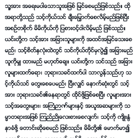
သူ႔အား အေရးမပါေသာသူအျဖစ္ ျမင္ေစမည္ျဖစ္သည္။ ထို
အရာတို႔သည္ သင့္ကိုယ္သင္ ခ်ီးေျမႇာက္ေစလိမ့္မည္ျဖစ္ၿပီး
အစဥ္တစိုက္ မိမိကိုယ္ကို ျပစားဝင့္ဝါလိမ့္မည္ ျဖစ္သည္။
ယင္းတို႔က သင့္အား အျခားသူမ်ားကို အထင္အျမင္ေသးေစ
မည္၊ သင့္စိတ္ႏွလုံးထဲတြင္ သင္ကိုယ္တိုင္မွလြဲ၍ အျခားမည္
သူကိုမွ် ထားမည္ မဟုတ္ေခ်။ ယင္းတို႔က သင္သည္ အျခား
လူမ်ားထက္ေရာ၊ ဘုရားသခင္ထက္ပါ သာလြန္သည္ဟု သ
င့္ကိုယ္သင္ ေတြးေစေပမည္၊ ၿပီးလွ်င္ ေနာက္ဆုံးတြင္ သင့္
အား ဘုရားသခင္၏ေနရာတြင္ ထိုင္ဖို႔ျဖစ္ေစၿပီး လူမ်ားအား
သင့္အေတြးမ်ား၊ အႀကံဉာဏ္မ်ားႏွင့္ အယူအဆမ်ားကို သ
မၼာတရားအျဖစ္ ၾကည္ညိဳေလးစားေစလ်က္၊ သင့္ကို က်ိဳးႏြံ
နာခံဖို႔ ေတာင္းဆိုေစမည္ ျဖစ္သည္။ မိမိတို႔၏ ေမာက္မာ၍