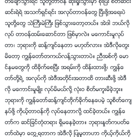
တ္ေခ်ာ္သြားရင္ သူတို႔တာဝန္ ဆုံးရႈံးသြားမွာ စိုးၿပီး စိတ္ဆင္း
ဆင္းရဲရဲ အသက္ရွင္ရင္း အလုပ္တာဝန္ေတြ ၿပီးဖို႔အေရးပဲ
သူတို႔ေတြ သဲႀကီးမဲႀကီး ျဖစ္သြားေတာ့တယ္။ အဲဒါ ဘယ္လို
လုပ္ တာဝန္ထမ္းေဆာင္တာ ျဖစ္မွာလဲ။ မေကာင္းမႈလုပ္
တာ၊ ဘုရားကို ဆန႔္က်င္ေနတာ မဟုတ္လား။ အဲဒီလိုေတြး
မိေတာ့ ကြၽန္ေတာ္တကယ္လန႔္သြားတာပဲ။ ညီအစ္ကို ေမာ
င္ႏွမေတြကို ထိခိုက္ေစၿပီး အရမ္းကို ထိန္းထားဖို႔၊ ကြၽန္ေ
တာ္တို႔ရဲ႕ အလုပ္ကို အဲဒီအတိုင္းအတာထိ တားဆီးဖို႔ အဲဒီ
လို မေကာင္းမႈမ်ိဳး လုပ္မိမယ္လို႔ လုံးဝ စိတ္မကူးမိခဲ့ဘူး။
ဘုရားကို ကြၽန္ေတာ္ဆန႔္က်င္တိုက္ခိုက္ေနေပမဲ့ သူစိတ္ေက်
နပ္ဖို႔ ကိုယ့္တာဝန္ကို လုပ္ေနတာလို႔ ထင္ခဲ့တယ္။ ကြၽန္ေ
တာ္က ဆင္ျခင္တုံတရား ရွိမေနခဲ့တာ။ ဘုရားႏႈတ္ကပတ္ေ
တာ္ထဲမွာ ေတြ႕ရတာက အဲဒီလို ျပဳမူတာဟာ ကိုယ့္ကိုယ္ကို