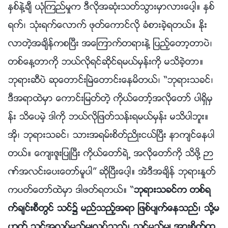
ႏွစ္နဲ႔ခ်ီ ယုံၾကည္မႈက ဒီလိုအဆုံးသတ္သြားမွာလားေပါ့။ ႏွစ္
ရက္၊ သုံးရက္ေလာက္ ဖုတ္ေကာင္လို ခံစားခဲ့ရတယ္။ ႏိုး
လာတဲ့အခ်ိန္ကစၿပီး အေၾကာက္တရားနဲ႔ ျပည့္ေတာ့တာပဲ၊
တစ္ေန႔တာကို ဘယ္လိုရင္ဆိုင္ရမယ္မွန္းကို မသိခဲ့တာ။
ဘုရားဆီပဲ ဆုေတာင္းၿမဲေတာင္းေနမိတယ္၊ “ဘုရားသခင္၊
ဒီအရာထဲမွာ ေကာင္းျမတ္တဲ့ ကိုယ္ေတာ့္အလိုေတာ္ ပါရွိမွ
န္း သိေပမဲ့ ဒါကို ဘယ္လိုျဖတ္သန္းရမယ္မွန္း မသိပါဘူး။
အို၊ ဘုရားသခင္၊ သားအရမ္းစိတ္ညိဳးငယ္ၿပီး နာက်င္ေနပါ
တယ္။ ေက်းဇူးျပဳၿပီး ကိုယ္ေတာ္ရဲ႕ အလိုေတာ္ကို သိဖို႔ ဉာ
ဏ္အလင္းေပးေတာ္မူပါ” ဆိုၿပီးေပါ့။ အဲဒီအခ်ိန္ ဘုရားႏႈတ္
ကပတ္ေတာ္ထဲမွာ ဒါဖတ္ရတယ္။ “
ဘုရားသခင္က တစ္ရ
က္ခ်င္းစီတြင္ သင္၌ မည္သည့္အရာ ျဖစ္ပ်က္ေနသည္၊ သို႔မ
ဟုတ္ သင္အလုပ္မည္မွ်လုပ္သည္၊ သင္မည္မွ် အားစိုက္ထု