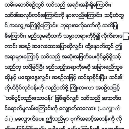
ထမ္းေဆာင္စဥ္တြင္ သင္သည္ အရင္းအႏွီးရွိေၾကာင္း၊
သင္၏အလုပ္လမ္းေၾကာင္းကို နားလည္ေၾကာင္း၊ သင့္ထံတြ
င္ အေတြ႕အႀကဳံရွိေၾကာင္း၊ ဘုရားအလိုေတာ္ကို သတိျပဳ
မိေၾကာင္း၊ မည္သူမဆိုထက္ သမၼာတရားကိုပို၍ လိုက္စားေၾ
ကာင္း အစဥ္ အေလးထားေျပာဆိုလွ်င္၊ ထို႔ေနာက္တြင္ ဤ
အရာမ်ားေၾကာင့္ သင္သည္ အဆုံးအျဖတ္ေပးပိုင္ခြင့္ရွိသင့္
သည္ဟု ထင္ျမင္ၿပီး မည္သည့္အရာကိုမဆို အျခားမည္သူမ
ဆိုႏွင့္ မေဆြးေႏြးလွ်င္၊ အစဥ္သျဖင့္ ထင္ရာစိုင္းၿပီး၊ သင္၏
ကိုယ္ပိုင္လုပ္ငန္းကို လည္ပတ္ဖို႔ ႀကိဳးစားကာ အစဥ္သျဖင့္
‘တစ္ပြင့္တည္းေသာပန္း’ ျဖစ္ခ်င္လွ်င္ သင္သည္ အသက္ဝ
င္ေရာက္မႈလမ္းေၾကာင္းကို ေလွ်ာက္သေလာ။
(မေလွ်ာက္
ပါ။)
မေလွ်ာက္ေပ။ ဤသည္မွာ ဂုဏ္အဆင့္အတန္းကို လို