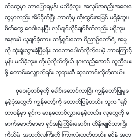
က္ေတြမွာ ဘာေျပာရမွန္း မသိခဲ့ဘူး၊ အလုပ္အစည္းအေဝးေ
တြမွာလည္း အိပ္ငိုက္ၿပီး ဘာကိုမွ ထိုးထြင္းအျမင္ မရွိခဲ့ဘူး။
စိတ္ေတြ ေဝဝါးေနၿပီး လုပ္ခ်င္ကိုင္ခ်င္စိတ္လည္း မရွိဘူး၊
အနားပဲ ယူခ်င္ခဲ့တာ။ သန႔္ရွင္းေသာ ဝိညာဥ္ေတာ္ရဲ႕ အမႈ
ကို ဆုံးရႈံးသြားခဲ့ၿပီမွန္း သေဘာေပါက္လိုက္ေပမဲ့ ဘာေၾကာင့္
မွန္း မသိခဲ့ဘူး။ ကိုယ့္ကိုယ္ကိုယ္ နားလည္ေအာင္ ကူညီေပး
ဖို႔ ေတာင္းေလွ်ာက္ရင္း ဘုရားဆီ ဆုေတာင္းလိုက္တယ္။
စုေဝးပြဲတစ္ခုကို ေခါင္းေဆာင္လာၿပီး ကြၽန္ေတာ္ျပဳမူေ
နခဲ့ပုံအတြက္ ကြၽန္ေတာ့္ကို ေထာက္ျပခဲ့တယ္။ သူက “ရွင့္
တာဝန္မွာ ရွင္က မာနေထာင္လႊားေနခဲ့တယ္။ လူေတြကို ေ
မာက္ေမာက္မာမာ ရွင္အၿမဲႀကိမ္းေမာင္း၊ ထိန္းခ်ဳပ္ထားၿပီး
ကိုယ့္ရဲ႕ အထက္လူႀကီးကို ႂကြားလုံးထုတ္တယ္။ ရွင္နဲ႔ အတူ