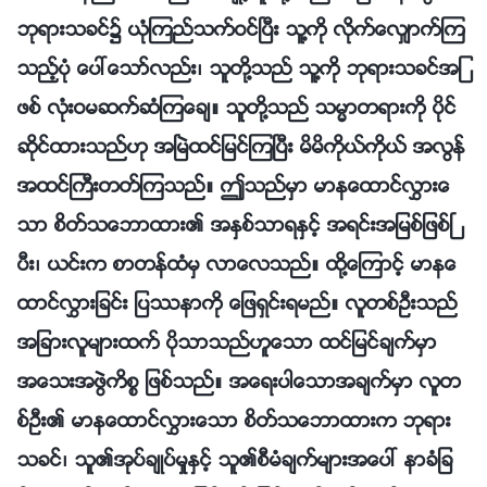
ဘုရားသခင္၌ ယုံၾကည္သက္ဝင္ၿပီး သူ႔ကို လိုက္ေလွ်ာက္ၾက
သည့္ပုံ ေပၚေသာ္လည္း၊ သူတို႔သည္ သူ႔ကို ဘုရားသခင္အျ
ဖစ္ လုံးဝမဆက္ဆံၾကေခ်။ သူတို႔သည္ သမၼာတရားကို ပိုင္
ဆိုင္ထားသည္ဟု အၿမဲထင္ျမင္ၾကၿပီး မိမိကိုယ္ကိုယ္ အလြန္
အထင္ႀကီးတတ္ၾကသည္။ ဤသည္မွာ မာနေထာင္လႊားေ
သာ စိတ္သေဘာထား၏ အႏွစ္သာရႏွင့္ အရင္းအျမစ္ျဖစ္ၿ
ပီး၊ ယင္းက စာတန္ထံမွ လာေလသည္။ ထို႔ေၾကာင့္ မာနေ
ထာင္လႊားျခင္း ျပႆနာကို ေျဖရွင္းရမည္။ လူတစ္ဦးသည္
အျခားလူမ်ားထက္ ပိုသာသည္ဟူေသာ ထင္ျမင္ခ်က္မွာ
အေသးအဖြဲကိစၥ ျဖစ္သည္။ အေရးပါေသာအခ်က္မွာ လူတ
စ္ဦး၏ မာနေထာင္လႊားေသာ စိတ္သေဘာထားက ဘုရား
သခင္၊ သူ၏အုပ္ခ်ဳပ္မႈႏွင့္ သူ၏စီမံခ်က္မ်ားအေပၚ နာခံျခ