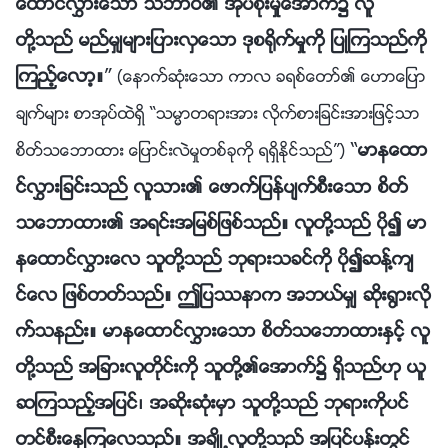
ေထာင္လႊားေသာ သဘာဝ၏ အုပ္စိုးမႈေအာက္၌ လူ
တို႔သည္ မည္မွ်မ်ားျပားလွေသာ ဒုစ႐ိုက္မႈကို ျပဳၾကသည္ကို
ၾကည့္ေလာ့။
”
(ေနာက္ဆုံးေသာ ကာလ ခရစ္ေတာ္၏ ေဟာေျပာ
ခ်က္မ်ား စာအုပ္ထဲရွိ “သမၼာတရားအား လိုက္စားျခင္းအားျဖင့္သာ
“
မာနေထာ
စိတ္သေဘာထား ေျပာင္းလဲမႈတစ္ခုကို ရရွိႏိုင္သည္”)
င္လႊားျခင္းသည္ လူသား၏ ေဖာက္ျပန္ပ်က္စီးေသာ စိတ္
သေဘာထား၏ အရင္းအျမစ္ျဖစ္သည္။ လူတို႔သည္ ပို၍ မာ
နေထာင္လႊားေလ သူတို႔သည္ ဘုရားသခင္ကို ပို၍ဆန္႔က်
င္ေလ ျဖစ္တတ္သည္။ ဤျပႆနာက အဘယ္မွ် ဆိုး႐ြားလို
က္သနည္း။ မာနေထာင္လႊားေသာ စိတ္သေဘာထားႏွင့္ လူ
တို႔သည္ အျခားလူတိုင္းကို သူတို႔၏ေအာက္၌ ရွိသည္ဟု ယူ
ဆၾကသည့္အျပင္၊ အဆိုးဆုံးမွာ သူတို႔သည္ ဘုရားကိုပင္
တင္စီးေနၾကေလသည္။ အခ်ိဳ႕လူတို႔သည္ အျပင္ပန္းတြင္