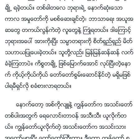
ခ်ိဳ႕ ရခဲ့တယ္။ တစ္ခါတေလ ဘုရားရဲ႕ ေနာက္ဆုံးေသာ
ကာလ အမႈေတာ္ကို မစစ္ေဆးခ်င္တဲ့၊ ဘာသာေရး အယူအ
ဆေတြ တကယ္လြန္ကဲတဲ့ လူေတြနဲ႔ ႀကဳံရတယ္။ ဒါေၾကာင့္
ဘုရားအေပၚ အားကိုးၿပီး သမၼာတရားကို စိတ္ရွည္ရွည္ မိတ္
သဟာယျပဳေပးခဲ့တယ္။ သူတို႔လည္း ျမန္ျမန္ဆန္ဆန္ လက္
ခံခဲ့ၾကတာပဲ။ ကိစၥတခ်ိဳ႕ ျဖစ္ေျမာက္ေအာင္ လုပ္ၿပီးတဲ့ေနာ
က္ ကိုယ့္ကိုယ္ကိုယ္ ေတာ္ေတာ္စြမ္းေဆာင္ႏိုင္တဲ့ မရွိမျဖစ္
ပါရမီရွင္လို စခံစားလာရတယ္။
ေနာက္ေတာ့ အစ္ကိုလ်ဴနဲ႔ ကြၽန္ေတာ္က အသင္းေတာ္
တစ္ပါးအတြက္ ေရေလာင္းတာဝန္ အသီးသီး ယူလိုက္တ
ယ္။ ကြၽန္ေတာ္ယူလိုက္တဲ့ အသင္းေတာ္က အသင္းသား
အေတာ္မ်ားၿပီး ေတာ္ေတာ္ႀကီးတာ။ ဒီေတာ့ ကြၽန္ေတာ္ စ