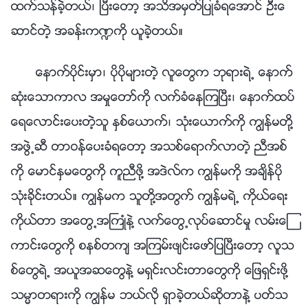
ထက္သန္ခဲ့တယ္၊ ၿပီးေတာ့ အသိအမွတ္ျပဳခံရေအာင္ ဦးေ
ဆာင္တဲ့ အခန္းက႑ကို ယူခဲ့တယ္။
ေနာက္ပိုင္းမွာ၊ ပိုပိုမ်ားတဲ့ လူေတြက ဘုရားရဲ႕ ေနာက္
ဆုံးေသာကာလ အမႈေတာ္ကို လက္ခံေနၾကၿပီး၊ ေနာက္ထပ္
ေရေလာင္းေပးတဲ့သူ ႏွစ္ေယာက္၊ သုံးေယာက္ကို ကြၽန္မတို႔
အဖြဲ႕ဆီ တာဝန္ေပးခံရေတာ့ အသစ္ေရာက္လာတဲ့ ညီအစ္
ကို ေမာင္ႏွမေတြကို ကူညီဖို႔ အဒဲလ္က ကြၽန္မကို အခ်ိန္ပို
သုံးခိုင္းတယ္။ ကြၽန္မက သူတို႔အတြက္ ကြၽန္မရဲ႕ ကိုယ္ေရး
ကိုယ္တာ အေတြ႕အႀကဳံနဲ႔ လက္ေတြ႕လုပ္ေဆာင္မႈ လမ္းေၾ
ကာင္းေတြကို စနစ္တက် အၾကမ္းဖ်င္းေဖာ္ျပၿပီးေတာ့ လူသ
စ္ေတြရဲ႕ အယူအဆေတြနဲ႔ မရွင္းလင္းတာေတြကို ေျဖရွင္းဖို႔
သမၼာတရားကို ကြၽန္မ ဘယ္လို ရွာခဲ့တယ္ဆိုတာနဲ႔ ပတ္သ