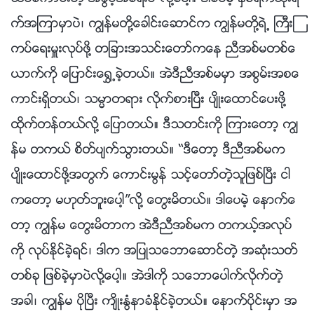
က္အၾကာမွာပဲ၊ ကြၽန္မတို႔ေခါင္းေဆာင္က ကြၽန္မတို႔ရဲ႕ ႀကီးၾ
ကပ္ေရးမႉးလုပ္ဖို႔ တျခားအသင္းေတာ္ကေန ညီအစ္မတစ္ေ
ယာက္ကို ေျပာင္းေ႐ႊ႕ခဲ့တယ္။ အဲဒီညီအစ္မမွာ အစြမ္းအစေ
ကာင္းရွိတယ္၊ သမၼာတရား လိုက္စားၿပီး ပ်ိဳးေထာင္ေပးဖို႔
ထိုက္တန္တယ္လို႔ ေျပာတယ္။ ဒီသတင္းကို ၾကားေတာ့ ကြၽ
န္မ တကယ္ စိတ္ပ်က္သြားတယ္။ “ဒီေတာ့ ဒီညီအစ္မက
ပ်ိဳးေထာင္ဖို႔အတြက္ ေကာင္းမြန္ သင့္ေတာ္တဲ့သူျဖစ္ၿပီး ငါ
ကေတာ့ မဟုတ္ဘူးေပါ့”လို႔ ေတြးမိတယ္။ ဒါေပမဲ့ ေနာက္ေ
တာ့ ကြၽန္မ ေတြးမိတာက အဲဒီညီအစ္မက တကယ့္အလုပ္
ကို လုပ္ႏိုင္ခဲ့ရင္၊ ဒါက အျပဳသေဘာေဆာင္တဲ့ အဆုံးသတ္
တစ္ခု ျဖစ္ခဲ့မွာပဲလို႔ေပါ့။ အဲဒါကို သေဘာေပါက္လိုက္တဲ့
အခါ၊ ကြၽန္မ ပိုၿပီး က်ိဳးႏြံနာခံႏိုင္ခဲ့တယ္။ ေနာက္ပိုင္းမွာ အ