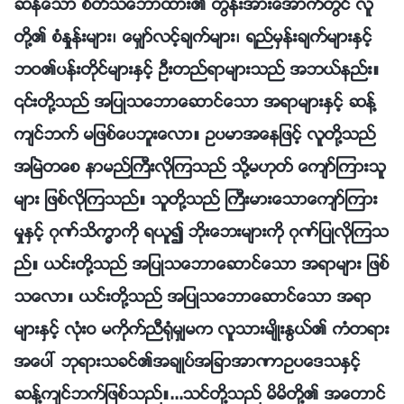
ဆန္ေသာ စိတ္သေဘာထား၏ တြန္းအားေအာက္တြင္ လူ
တို႔၏ စံႏႈန္းမ်ား၊ ေမွ်ာ္လင့္ခ်က္မ်ား၊ ရည္မွန္းခ်က္မ်ားႏွင့္
ဘဝ၏ပန္းတိုင္မ်ားႏွင့္ ဦးတည္ရာမ်ားသည္ အဘယ္နည္း။
၎တို႔သည္ အျပဳသေဘာေဆာင္ေသာ အရာမ်ားႏွင့္ ဆန႔္
က်င္ဘက္ မျဖစ္ေပဘူးေလာ။ ဥပမာအေနျဖင့္ လူတို႔သည္
အၿမဲတေစ နာမည္ႀကီးလိုၾကသည္ သို႔မဟုတ္ ေက်ာ္ၾကားသူ
မ်ား ျဖစ္လိုၾကသည္။ သူတို႔သည္ ႀကီးမားေသာေက်ာ္ၾကား
မႈႏွင့္ ဂုဏ္သိကၡာကို ရယူ၍ ဘိုးေဘးမ်ားကို ဂုဏ္ျပဳလိုၾကသ
ည္။ ယင္းတို႔သည္ အျပဳသေဘာေဆာင္ေသာ အရာမ်ား ျဖစ္
သေလာ။ ယင္းတို႔သည္ အျပဳသေဘာေဆာင္ေသာ အရာ
မ်ားႏွင့္ လုံးဝ မကိုက္ညီ႐ုံမွ်မက လူသားမ်ိဳးႏြယ္၏ ကံတရား
အေပၚ ဘုရားသခင္၏အခ်ဳပ္အျခာအာဏာဥပေဒသႏွင့္
ဆန႔္က်င္ဘက္ျဖစ္သည္။...သင္တို႔သည္ မိမိတို႔၏ အေတာင္