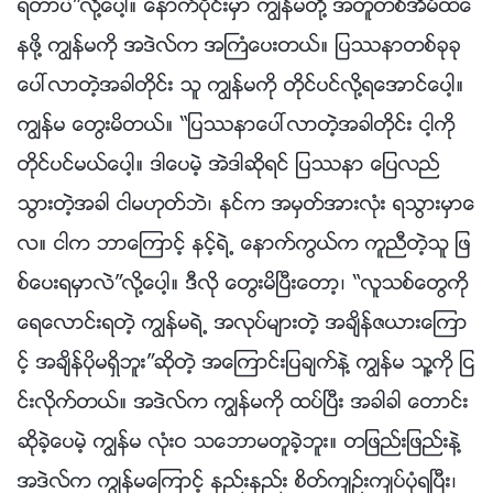
ရတာပဲ”လို႔ေပါ့။ ေနာက္ပိုင္းမွာ ကြၽန္မတို႔ အတူတစ္အိမ္ထဲေ
နဖို႔ ကြၽန္မကို အဒဲလ္က အႀကံေပးတယ္။ ျပႆနာတစ္ခုခု
ေပၚလာတဲ့အခါတိုင္း သူ ကြၽန္မကို တိုင္ပင္လို႔ရေအာင္ေပါ့။
ကြၽန္မ ေတြးမိတယ္။ “ျပႆနာေပၚလာတဲ့အခါတိုင္း ငါ့ကို
တိုင္ပင္မယ္ေပါ့။ ဒါေပမဲ့ အဲဒါဆိုရင္ ျပႆနာ ေျပလည္
သြားတဲ့အခါ ငါမဟုတ္ဘဲ၊ နင္က အမွတ္အားလုံး ရသြားမွာေ
လ။ ငါက ဘာေၾကာင့္ နင့္ရဲ႕ ေနာက္ကြယ္က ကူညီတဲ့သူ ျဖ
စ္ေပးရမွာလဲ”လို႔ေပါ့။ ဒီလို ေတြးမိၿပီးေတာ့၊ “လူသစ္ေတြကို
ေရေလာင္းရတဲ့ ကြၽန္မရဲ႕ အလုပ္မ်ားတဲ့ အခ်ိန္ဇယားေၾကာ
င့္ အခ်ိန္ပိုမရွိဘူး”ဆိုတဲ့ အေၾကာင္းျပခ်က္နဲ႔ ကြၽန္မ သူ႔ကို ျင
င္းလိုက္တယ္။ အဒဲလ္က ကြၽန္မကို ထပ္ၿပီး အခါခါ ေတာင္း
ဆိုခဲ့ေပမဲ့ ကြၽန္မ လုံးဝ သေဘာမတူခဲ့ဘူး။ တျဖည္းျဖည္းနဲ႔
အဒဲလ္က ကြၽန္မေၾကာင့္ နည္းနည္း စိတ္က်ဥ္းက်ပ္ပုံရၿပီး၊