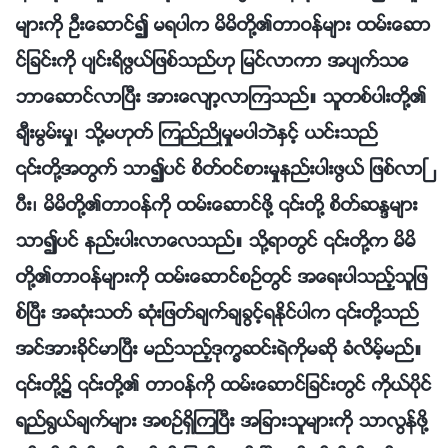
မ်ားကို ဦးေဆာင္၍ မရပါက မိမိတို႔၏တာဝန္မ်ား ထမ္းေဆာ
င္ျခင္းကို ပ်င္းရိဖြယ္ျဖစ္သည္ဟု ျမင္လာကာ အပ်က္သေ
ဘာေဆာင္လာၿပီး အားေလ်ာ့လာၾကသည္။ သူတစ္ပါးတို႔၏
ခ်ီးမြမ္းမႈ၊ သို႔မဟုတ္ ၾကည္ညိဳမႈမပါဘဲႏွင့္ ယင္းသည္
၎တို႔အတြက္ သာ၍ပင္ စိတ္ဝင္စားမႈနည္းပါးဖြယ္ ျဖစ္လာၿ
ပီး၊ မိမိတို႔၏တာဝန္ကို ထမ္းေဆာင္ဖို႔ ၎တို႔ စိတ္ဆႏၵမ်ား
သာ၍ပင္ နည္းပါးလာေလသည္။ သို႔ရာတြင္ ၎တို႔က မိမိ
တို႔၏တာဝန္မ်ားကို ထမ္းေဆာင္စဥ္တြင္ အေရးပါသည့္သူျဖ
စ္ၿပီး အဆုံးသတ္ ဆုံးျဖတ္ခ်က္ခ်ခြင့္ရႏိုင္ပါက ၎တို႔သည္
အင္အားခိုင္မာၿပီး မည္သည့္ဒုကၡဆင္းရဲကိုမဆို ခံလိမ့္မည္။
၎တို႔၌ ၎တို႔၏ တာဝန္ကို ထမ္းေဆာင္ျခင္းတြင္ ကိုယ္ပိုင္
ရည္႐ြယ္ခ်က္မ်ား အစဥ္ရွိၾကၿပီး အျခားသူမ်ားကို သာလြန္ဖို႔