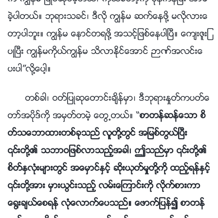
ခဲ့ပါတယ္။ ဘုရားသခင္၊ ဒီလို ကြၽန္မ ဆက္ေနဖို႔ မလိုလားေ
တာ့ပါဘူး။ ကြၽန္မ ေနာင္တရဖို႔ အသင့္ျဖစ္ေနပါၿပီ။ ေက်းဇူးျ
ပဳၿပီး ကြၽန္မကိုယ္ကြၽန္မ သိလာႏိုင္ေအာင္ ဉာဏ္အလင္းေ
ပးပါ”လို႔ေပါ့။
တစ္ခါ၊ ဝတ္ျပဳဆုေတာင္းခ်ိန္မွာ၊ ဒီဘုရားႏႈတ္ကပတ္ေ
တာ္အပိုဒ္ကို အမွတ္တမဲ့ ေတြ႕တယ္။ “
စာတန္ဆန္ေသာ စိ
တ္သေဘာထားတစ္ခုသည္ လူတို႔တြင္ အျမစ္တြယ္ၿပီး
၎တို႔၏ သဘာဝျဖစ္လာသည့္အခါ၊ ဤသည္မွာ ၎တို႔၏
စိတ္ႏွလုံးမ်ားတြင္ အေမွာင္ႏွင့္ ဆိုးယုတ္မႈတို႔ကို ထည့္ရန္ႏွင့္
၎တို႔အား မွားယြင္းသည့္ လမ္းေၾကာင္းကို လိုက္စားကာ
ေ႐ြးခ်ယ္ေစရန္ လုံေလာက္ေပသည္။ ေဖာက္ျပန္၍ စာတန္