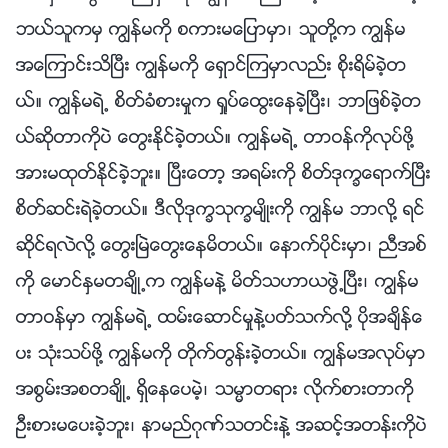
ဘယ္သူကမွ ကြၽန္မကို စကားမေျပာမွာ၊ သူတို႔က ကြၽန္မ
အေၾကာင္းသိၿပီး ကြၽန္မကို ေရွာင္ၾကမွာလည္း စိုးရိမ္ခဲ့တ
ယ္။ ကြၽန္မရဲ႕ စိတ္ခံစားမႈက ရႈပ္ေထြးေနခဲ့ၿပီး၊ ဘာျဖစ္ခဲ့တ
ယ္ဆိုတာကိုပဲ ေတြးႏိုင္ခဲ့တယ္။ ကြၽန္မရဲ႕ တာဝန္ကိုလုပ္ဖို႔
အားမထုတ္ႏိုင္ခဲ့ဘူး။ ၿပီးေတာ့ အရမ္းကို စိတ္ဒုကၡေရာက္ၿပီး
စိတ္ဆင္းရဲခဲ့တယ္။ ဒီလိုဒုကၡသုကၡမ်ိဳးကို ကြၽန္မ ဘာလို႔ ရင္
ဆိုင္ရလဲလို႔ ေတြးၿမဲေတြးေနမိတယ္။ ေနာက္ပိုင္းမွာ၊ ညီအစ္
ကို ေမာင္ႏွမတခ်ိဳ႕က ကြၽန္မနဲ႔ မိတ္သဟာယဖြဲ႕ၿပီး၊ ကြၽန္မ
တာဝန္မွာ ကြၽန္မရဲ႕ ထမ္းေဆာင္မႈနဲ႔ပတ္သက္လို႔ ပိုအခ်ိန္ေ
ပး သုံးသပ္ဖို႔ ကြၽန္မကို တိုက္တြန္းခဲ့တယ္။ ကြၽန္မအလုပ္မွာ
အစြမ္းအစတခ်ိဳ႕ ရွိေနေပမဲ့၊ သမၼာတရား လိုက္စားတာကို
ဦးစားမေပးခဲ့ဘူး၊ နာမည္ဂုဏ္သတင္းနဲ႔ အဆင့္အတန္းကိုပဲ