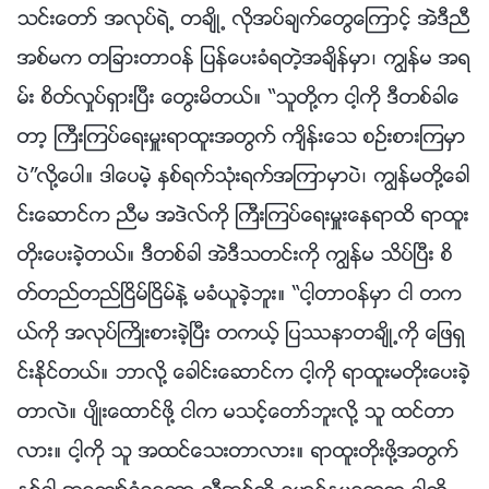
သင္းေတာ္ အလုပ္ရဲ႕ တခ်ိဳ႕ လိုအပ္ခ်က္ေတြေၾကာင့္ အဲဒီညီ
အစ္မက တျခားတာဝန္ ျပန္ေပးခံရတဲ့အခ်ိန္မွာ၊ ကြၽန္မ အရ
မ္း စိတ္လႈပ္ရွားၿပီး ေတြးမိတယ္။ “သူတို႔က ငါ့ကို ဒီတစ္ခါေ
တာ့ ႀကီးၾကပ္ေရးမႉးရာထူးအတြက္ က်ိန္းေသ စဥ္းစားၾကမွာ
ပဲ”လို႔ေပါ။ ဒါေပမဲ့ ႏွစ္ရက္သုံးရက္အၾကာမွာပဲ၊ ကြၽန္မတို႔ေခါ
င္းေဆာင္က ညီမ အဒဲလ္ကို ႀကီးၾကပ္ေရးမႉးေနရာထိ ရာထူး
တိုးေပးခဲ့တယ္။ ဒီတစ္ခါ အဲဒီသတင္းကို ကြၽန္မ သိပ္ၿပီး စိ
တ္တည္တည္ၿငိမ္ၿငိမ္နဲ႔ မခံယူခဲ့ဘူး။ “ငါ့တာဝန္မွာ ငါ တက
ယ္ကို အလုပ္ႀကိဳးစားခဲ့ၿပီး တကယ့္ ျပႆနာတခ်ိဳ႕ကို ေျဖရွ
င္းႏိုင္တယ္။ ဘာလို႔ ေခါင္းေဆာင္က ငါ့ကို ရာထူးမတိုးေပးခဲ့
တာလဲ။ ပ်ိဳးေထာင္ဖို႔ ငါက မသင့္ေတာ္ဘူးလို႔ သူ ထင္တာ
လား။ ငါ့ကို သူ အထင္ေသးတာလား။ ရာထူးတိုးဖို႔အတြက္