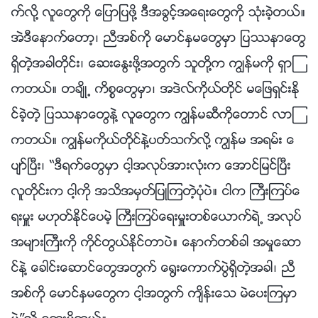
က္လို႔ လူေတြကို ေျပာျပဖို႔ ဒီအခြင့္အေရးေတြကို သုံးခဲ့တယ္။
အဲဒီေနာက္ေတာ့၊ ညီအစ္ကို ေမာင္ႏွမေတြမွာ ျပႆနာေတြ
ရွိတဲ့အခါတိုင္း၊ ေဆးေႏြးဖို႔အတြက္ သူတို႔က ကြၽန္မကို ရွာၾ
ကတယ္။ တခ်ိဳ႕ ကိစၥေတြမွာ၊ အဒဲလ္ကိုယ္တိုင္ မေျဖရွင္းႏို
င္ခဲ့တဲ့ ျပႆနာေတြနဲ႔ လူေတြက ကြၽန္မဆီကိုေတာင္ လာၾ
ကတယ္။ ကြၽန္မကိုယ္တိုင္နဲ႔ပတ္သက္လို႔ ကြၽန္မ အရမ္း ေ
ပ်ာ္ၿပီး၊ “ဒီရက္ေတြမွာ ငါ့အလုပ္အားလုံးက ေအာင္ျမင္ၿပီး
လူတိုင္းက ငါ့ကို အသိအမွတ္ျပဳၾကတဲ့ပုံပဲ။ ငါက ႀကီးၾကပ္ေ
ရးမႉး မဟုတ္ႏိုင္ေပမဲ့ ႀကီးၾကပ္ေရးမႉးတစ္ေယာက္ရဲ႕ အလုပ္
အမ်ားႀကီးကို ကိုင္တြယ္ႏိုင္တာပဲ။ ေနာက္တစ္ခါ အမႈေဆာ
င္နဲ႔ ေခါင္းေဆာင္ေတြအတြက္ ေ႐ြးေကာက္ပြဲရွိတဲ့အခါ၊ ညီ
အစ္ကို ေမာင္ႏွမေတြက ငါ့အတြက္ က်ိန္းေသ မဲေပးၾကမွာ