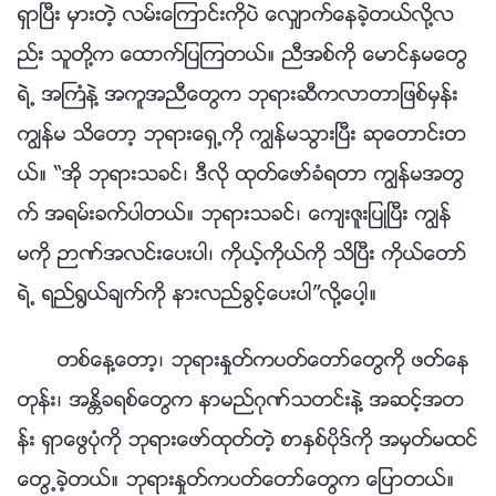
ရွာၿပီး မွားတဲ့ လမ္းေၾကာင္းကိုပဲ ေလွ်ာက္ေနခဲ့တယ္လို႔လ
ည္း သူတို႔က ေထာက္ျပၾကတယ္။ ညီအစ္ကို ေမာင္ႏွမေတြ
ရဲ႕ အႀကံနဲ႔ အကူအညီေတြက ဘုရားဆီကလာတာျဖစ္မွန္း
ကြၽန္မ သိေတာ့ ဘုရားေရွ႕ကို ကြၽန္မသြားၿပီး ဆုေတာင္းတ
ယ္။ “အို ဘုရားသခင္၊ ဒီလို ထုတ္ေဖာ္ခံရတာ ကြၽန္မအတြ
က္ အရမ္းခက္ပါတယ္။ ဘုရားသခင္၊ ေက်းဇူးျပဳၿပီး ကြၽန္
မကို ဉာဏ္အလင္းေပးပါ၊ ကိုယ့္ကိုယ္ကို သိၿပီး ကိုယ္ေတာ္
ရဲ႕ ရည္႐ြယ္ခ်က္ကို နားလည္ခြင့္ေပးပါ”လို႔ေပါ့။
တစ္ေန႔ေတာ့၊ ဘုရားႏႈတ္ကပတ္ေတာ္ေတြကို ဖတ္ေန
တုန္း၊ အႏၲိခရစ္ေတြက နာမည္ဂုဏ္သတင္းနဲ႔ အဆင့္အတ
န္း ရွာေဖြပုံကို ဘုရားေဖာ္ထုတ္တဲ့ စာႏွစ္ပိုဒ္ကို အမွတ္မထင္
ေတြ႕ခဲ့တယ္။ ဘုရားႏႈတ္ကပတ္ေတာ္ေတြက ေျပာတယ္။