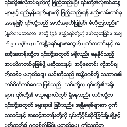
၎တို႔၏လိုအပ္ခ်က္ကို ျဖည့္ဆည္းၿပီး ၎တို႔၏လိုအင္ဆႏၵ
မ်ားႏွင့္ ရည္မွန္းခ်က္မ်ားကို ျဖည့္ဆည္းရန္ နည္းလမ္းတစ္ခု
အေနျဖင့္ ၎တို႔သည္ အသိအမွတ္ျပဳျခင္း ခံလိုၾကသည္။
”
(ႏႈတ္ကပတ္ေတာ္၊ အတြဲ (၄)၊ အႏၲိခရစ္တို႔ကို ေဖာ္ထုတ္ျခင္း၊ အခ်
“
အႏၲိခရစ္မ်ားအတြက္ ဂုဏ္သတင္းႏွင့္ အ
က္ ၉ (အပိုင္း ၇))
ဆင့္အတန္းတို႔က ၎တို႔အတြက္ မရွိလည္း ေနႏိုင္သည့္
အပယိကတစ္ခုျဖစ္ဖို႔ မဆိုထားႏွင့္၊ အပိုေဆာင္း လိုအပ္ခ်
က္တစ္ခု မဟုတ္ေခ်။ ယင္းတို႔သည္ အႏၲိခရစ္တို႔ သဘာဝ၏
တစ္စိတ္တစ္ေဒသ ျဖစ္သည္၊ ယင္းတို႔က ၎တို႔၏အ႐ိုး
မ်ား၊ ၎တို႔၏ ေသြးမ်ားထဲတြင္ ရွိေနသည္၊ ယင္းတို႔က
၎တို႔အတြက္ ေမြးရာပါ ျဖစ္သည္။ အႏၲိခရစ္မ်ားက ဂုဏ္
သတင္းႏွင့္ အဆင့္အတန္းတို႔ကို ၎တို႔ပိုင္ဆိုင္ျခင္းရွိမရွိႏွင့္
ပတ္သက္၍ ဂ႐ုမစိုက္ျခင္း မဟုတ္ေပ။ ဤသည္မွာ