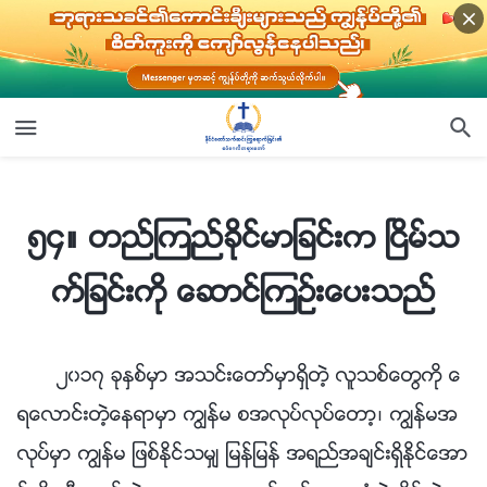
၅၄။ တည္ၾကည္ခိုင္မာျခင္းက ၿငိမ္သက္ျခင္းကို ေဆာင္ၾကဥ္းေပးသည္
၅၄။ တည္ၾကည္ခိုင္မာျခင္းက ၿငိမ္သ
က္ျခင္းကို ေဆာင္ၾကဥ္းေပးသည္
၂၀၁၇ ခုႏွစ္မွာ အသင္းေတာ္မွာရွိတဲ့ လူသစ္ေတြကို ေ
ရေလာင္းတဲ့ေနရာမွာ ကြၽန္မ စအလုပ္လုပ္ေတာ့၊ ကြၽန္မအ
လုပ္မွာ ကြၽန္မ ျဖစ္ႏိုင္သမွ် ျမန္ျမန္ အရည္အခ်င္းရွိႏိုင္ေအာ