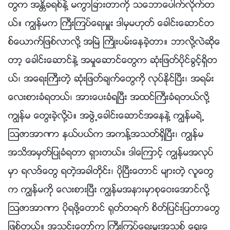
တြက အႏၲိခရစ္နဲ႔ မကြာျခားတာကို သေဘာေပါက္လိုက္တ
ယ္။ ကြၽန္မက ႀကီးၾကပ္ေရးမႉး ဒါမွမဟုတ္ ေခါင္းေဆာင္တ
စ္ေယာက္ျဖစ္လာလို႔ အၿမဲ ႀကိဳးပမ္းေနခဲ့တာ။ ဘာလို႔လဲဆိုေ
တာ့ ေခါင္းေဆာင္နဲ႔ အမႈေဆာင္ေတြက ဆုံးျဖတ္ပိုင္ခြင့္ရွိတ
ယ္၊ အေရးႀကီးတဲ့ ဆုံးျဖတ္ခ်က္ေတြကို လုပ္ႏိုင္ၿပီး၊ အရမ္း
ေလးစားခံရတယ္၊ အားေပးခံရၿပီး အထင္ႀကီးခံရတယ္လို႔
ကြၽန္မ ေတြးခဲ့လို႔ပဲ။ အဖြဲ႕ေခါင္းေဆာင္အေနနဲ႔ ကြၽန္မရဲ႕
ဩဇာအာဏာ နယ္ပယ္က အကန႔္အသတ္ရွိၿပီး၊ ကြၽန္မ
အသိအမွတ္ျပဳခံရတာ ရွားတယ္။ ဒါေၾကာင့္ ကြၽန္မအလုပ္
မွာ ရလဒ္ေတြ ရတဲ့အခါတိုင္း၊ ပိုၿပီးေတာင္ မ်ားတဲ့ လူေတြ
က ကြၽန္မကို ေလးစားၿပီး ကြၽန္မအနားမွာစုေဝးေအာင္လို႔
ဩဇာအာဏာ ပိုရဖို႔ေတာင္ ႐ုတ္တရက္ စိတ္ျပင္းျပတာေတြ
ျဖစ္တယ္။ အသင္းေတာ္က ႀကီးၾကပ္ေရးမႉးအသစ္ ေ႐ြးေ