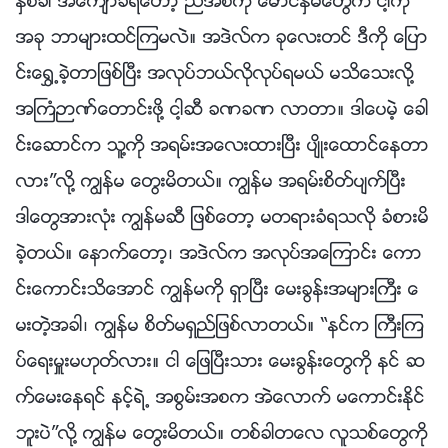
ႏွစ္ခါ အေက်ာ္ခံရေတာ့ ညီအစ္ကို ေမာင္ႏွမေတြက ငါ့ကို
အခု ဘာမ်ားထင္ၾကမလဲ။ အဒဲလ္က ခုေလးတင္ ဒီကို ေျပာ
င္းေ႐ႊ႕ခဲ့တာျဖစ္ၿပီး အလုပ္ဘယ္လိုလုပ္ရမယ္ မသိေသးလို႔
အႀကံဉာဏ္ေတာင္းဖို႔ ငါ့ဆီ ခဏခဏ လာတာ။ ဒါေပမဲ့ ေခါ
င္းေဆာင္က သူ႔ကို အရမ္းအေလးထားၿပီး ပ်ိဳးေထာင္ေနတာ
လား”လို႔ ကြၽန္မ ေတြးမိတယ္။ ကြၽန္မ အရမ္းစိတ္ပ်က္ၿပီး
ဒါေတြအားလုံး ကြၽန္မဆီ ျဖစ္ေတာ့ မတရားခံရသလို ခံစားမိ
ခဲ့တယ္။ ေနာက္ေတာ့၊ အဒဲလ္က အလုပ္အေၾကာင္း ေကာ
င္းေကာင္းသိေအာင္ ကြၽန္မကို ရွာၿပီး ေမးခြန္းအမ်ားႀကီး ေ
မးတဲ့အခါ၊ ကြၽန္မ စိတ္မရွည္ျဖစ္လာတယ္။ “နင္က ႀကီးၾက
ပ္ေရးမႉးမဟုတ္လား။ ငါ ေျဖၿပီးသား ေမးခြန္းေတြကို နင္ ဆ
က္ေမးေနရင္ နင့္ရဲ႕ အစြမ္းအစက အဲေလာက္ မေကာင္းႏိုင္
ဘူးပဲ”လို႔ ကြၽန္မ ေတြးမိတယ္။ တစ္ခါတေလ လူသစ္ေတြကို