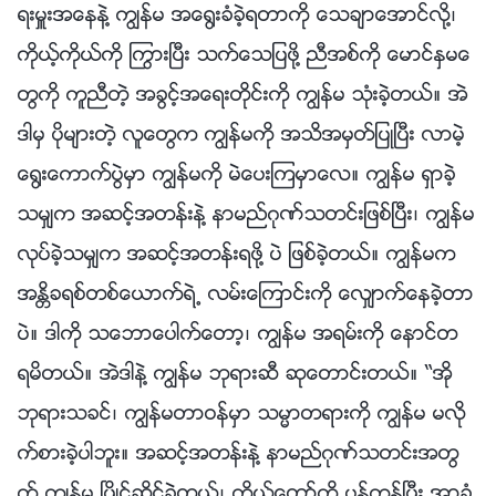
ရးမႉးအေနနဲ႔ ကြၽန္မ အေ႐ြးခံခဲ့ရတာကို ေသခ်ာေအာင္လို႔၊
ကိုယ့္ကိုယ္ကို ႂကြားၿပီး သက္ေသျပဖို႔ ညီအစ္ကို ေမာင္ႏွမေ
တြကို ကူညီတဲ့ အခြင့္အေရးတိုင္းကို ကြၽန္မ သုံးခဲ့တယ္။ အဲ
ဒါမွ ပိုမ်ားတဲ့ လူေတြက ကြၽန္မကို အသိအမွတ္ျပဳၿပီး လာမဲ့
ေ႐ြးေကာက္ပြဲမွာ ကြၽန္မကို မဲေပးၾကမွာေလ။ ကြၽန္မ ရွာခဲ့
သမွ်က အဆင့္အတန္းနဲ႔ နာမည္ဂုဏ္သတင္းျဖစ္ၿပီး၊ ကြၽန္မ
လုပ္ခဲ့သမွ်က အဆင့္အတန္းရဖို႔ ပဲ ျဖစ္ခဲ့တယ္။ ကြၽန္မက
အႏၲိခရစ္တစ္ေယာက္ရဲ႕ လမ္းေၾကာင္းကို ေလွ်ာက္ေနခဲ့တာ
ပဲ။ ဒါကို သေဘာေပါက္ေတာ့၊ ကြၽန္မ အရမ္းကို ေနာင္တ
ရမိတယ္။ အဲဒါနဲ႔ ကြၽန္မ ဘုရားဆီ ဆုေတာင္းတယ္။ “အို
ဘုရားသခင္၊ ကြၽန္မတာဝန္မွာ သမၼာတရားကို ကြၽန္မ မလို
က္စားခဲ့ပါဘူး။ အဆင့္အတန္းနဲ႔ နာမည္ဂုဏ္သတင္းအတြ
က္ ကြၽန္မ ၿပိဳင္ဆိုင္ခဲ့တယ္၊ ကိုယ္ေတာ့္ကို ပုန္ကန္ၿပီး အာခံ