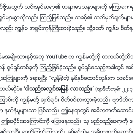
ာင္ဖို႔အတြက္ သင္းအုပ္ဆရာ၏ တရားေဒသနာမ်ားကို မၾကာခဏရွာၿပ
ပ္ရွင္မ်ားစြာကိုလည္း ၾကည့္ျဖစ္သည္။ သခင့္၏ သတ္မွတ္ခ်က္မ်ာ
္ဖို႔လည္း ကြၽန္မ အစြမ္းကုန္ႀကိဳးစားခဲ့သည္။ သို႔ေသာ္ ကြၽန္မ စိ
န္မအမ်ိဳးသားႏွင့္အတူ YouTube က ကြၽန္မတို႔ကို တကယ္တို႔ထိ
္ ႐ုပ္ရွင္တစ္ခုကို ၾကည့္ျဖစ္ခဲ့သည္။ ႐ုပ္ရွင္စသည့္အခါတြ
အႀကဳံမ်ားကို ေရးခ်ၿပီး “လြန္ခဲ့တဲ့ ႏွစ္ႏွစ္ေထာင္တုန္းက သခင
တယ္ဆိုပဲ။ ‘
ငါသည္အလွ်င္အျမန္ လာသည္။
’
(ဗ်ာဒိတ္က်မ္း ၂၂:၇
င္းကို ကြၽန္မတို႔ ခ်က္ခ်င္း စိတ္ဝင္စားသြားခဲ့သည္။ ဗ်ာဒိတ္က
းက နက္နဲမႈမ်ားသာ ျဖစ္သည္။ ဤေနရာတြင္ အဓိကဇာတ္ေဆာင္
ား ဤအပိုင္းအေၾကာင္းကို ေျပာေနသည္။ သူ မည္သည့္အရာကို 
ုပိုသိခ်င္လာၿပီး ဆက္ၾကည့္ၾကသည္။ ႐ုပ္ရွင္ထဲမွ အဓိကဇာတ္ေဆာင