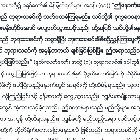
“
ဤေနာက္
ာ္၊ အစအဦး၌ ခရစ္ေတာ္၏ မိန္႔ႁမြက္ခ်က္မ်ား၊ အခန္း (၄၁))
ည္ ဘုရားသခင္ကို သက္ေသခံၾကရမည္။ သင္တို႔၏ ဒုကၡေဝဒနာက
ံးခန္းတိုင္ေအာင္ ေလွ်ာက္သြားသင့္သည္၊ ထို႔အျပင္ သင္တို႔၏
သည္ ဘုရားသခင္ကို သစၥာရွိၿပီး ဘုရားသခင္၏စီစဥ္ၫႊန္ၾကားမႈကို
ရားသခင္ကို အမွန္တကယ္ ခ်စ္ျခင္းျဖစ္ၿပီး၊ ဤအရာသည္သာလွ
်က္ျဖစ္သည္။
”
(ႏႈတ္ကပတ္ေတာ္၊ အတြဲ (၁)၊ ဘုရားသခင္၏ ေပၚထြန္းျခ
ို ေတြ႕ႀကဳံျခင္းျဖင့္သာ ဘုရားသခင္၏ႏွစ္လိုဖြယ္ေကာင္းျခင္းကို သိႏိုင္
ုဒ္ကို ဖတ္ၿပီးသည့္ေနာက္တြင္ အရမ္းကို တို႔ထိခံခဲ့ရသည္။ သူ
ယုံၾကည္ျခင္းႏွင့္ ခြန္အားကို ေတြ႕သြားသည္။ ကြၽန္မအမ်ိဳးသား
င့္ အလြန္ အံ့အားသင့္ခဲ့ရသည္။ ဤစကားမ်ားသည္ မည္သို႔မ်ား
ီးကာ အလြန္ တို႔ထိရသနည္း။ ကြၽန္မတို႔ မည္သည့္အရာ လုပ္သင့္
ို႔ကို တိုက္႐ိုက္စကားေျပာေနသလို ျဖစ္သည္။ ဘုရားသခင္ကို ယ