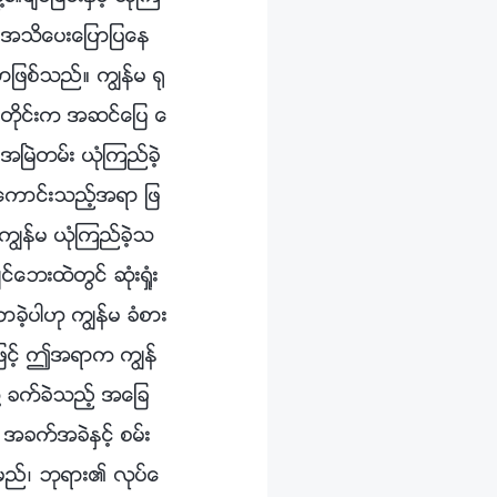
႐ိုက္ အသိေပးေျပာျပေန
ျဖစ္သည္။ ကြၽန္မ ႐ု
ာတိုင္းက အဆင္ေျပ ေ
ၿမဲတမ္း ယုံၾကည္ခဲ့
 မေကာင္းသည့္အရာ ျဖ
ကြၽန္မ ယုံၾကည္ခဲ့သ
္ေဘးထဲတြင္ ဆုံးရႈံး
ခဲ့ပါဟု ကြၽန္မ ခံစား
ဖင့္ ဤအရာက ကြၽန္
ု႔ ခက္ခဲသည့္ အေျခ
ခက္အခဲႏွင့္ စမ္း
ရမည္၊ ဘုရား၏ လုပ္ေ