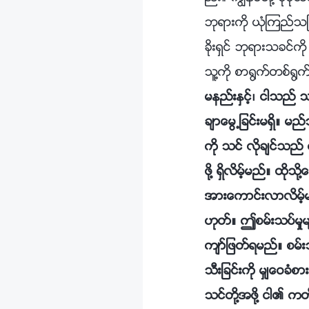
ဘုရားကို ယုံၾကည္သျဖ
ခိုးရွင္ ဘုရားသခင္က
သူ႔ကို စာ႐ြက္တစ္႐
မနည္းႏွင့္၊ ငါသည္ 
ခ်ာေမြ႕ျခင္းမရွိ။ 
ကို သင္ လိုခ်င္သည္
ဖို႔ ရွိလိမ့္မည္။ ထိ
အားေကာင္းလာလိမ့္မည
ဟုတ္။ ဤစမ္းသပ္မႈမ
က်ာ္ျဖတ္ရမည္။ စမ္း
သီးျခင္းကို မွ်ေဝခံစ
သင္တို႔အဖို႔ ငါ၏ ကတ