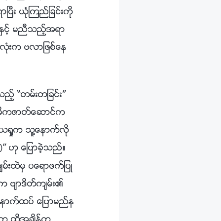
ီး ယုံၾကည္ျခင္းကို
းႏွင့္ မညီသည့္အရာ
တ္ႏွလုံးက ဗလာျဖစ္ေန
သည့္ “တမ္းတျခင္း”
င္ အဓိကဇာတ္ေဆာင္က
္ေယရႈက သူ႔ေနာက္လို
” ဟု ေျပာခဲ့သည္။
)
်မ္းထဲမွ ပေရာဖက္ျပဳ
က ဗ်ာဒိတ္က်မ္း၏
ေနာက္ထပ္ ေျပာမည္န
္က ထိုအခ်ိန္က