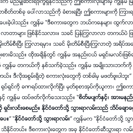
္းက မည္မွ်ဆင္းရဲဒုကၡရွိႏိုင္သည္ကို ဤစကားလုံးမ်ားမွ ကြၽန္မ ျ
သာစိတ္တစ္ခု ေပၚလာသည္ကို ခံစားရၿပီး ဤစကားမ်ားကို ၾကားရျခ
္အားေပးခဲ့ပါသည္။ ကြၽန္မ “ဒီစကားေတြက ဘယ္ကေနမ်ား ထြက္
တာမ်ား ျဖစ္ႏိုင္သလား။ သခင္ ျပန္ႂကြလာလာ တကယ္ပဲ ျဖစ္ႏ
းတိမ္စီးၿပီး ႂကြလာရမွာ။ သခင္ မိုးတိမ္စီးၿပီးႂကြလာတဲ့ အရိပ္
းစားမိသည္။ ထိုအခ်ိန္တြင္ ကြၽန္မ အနည္းငယ္ မရွင္းမလင္းျ
ကြၽန္မ တကယ္ကို ႏွစ္သက္ခဲ့သည္။ ကြၽန္မ အမ်ိဳးသားဘက္ကို လ
။ ဒီလိုအစြမ္းရွိတဲ့ စကားလုံးေတြကို တစ္ခါမွ မဖတ္ဖူးပါဘူး
မ ႐ုပ္ရွင္ကို ခဏရပ္ထားလိုက္ၿပီး မွတ္စုစာအုပ္ကိုယူကာ၊ ဤစကာ
ွင့္ ကြၽန္မ ထပ္ဖတ္လိုက္ေသးသည္။ “
စိတ္မပ်က္ႏွင့္၊ အားမနည္
ရွင္းလင္းေစမည္။ ႏိုင္ငံေတာ္သို႔ သြားရာလမ္းသည္ သိပ္ေခ်ာေမြ
္းေပ။
” “
ႏိုင္ငံေတာ္သို႔ သြားရာလမ္း
” ကြၽန္မက “ႏိုင္ငံေတာ္သို႔ 
ိႏိုင္တယ္။ ဒီစကားလုံးေတြက အခု ႏိုင္ငံေတာ္ဆီသြားရာ လမ္