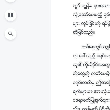
တြင္ ကြၽန္မ နားေထ
လႈံ႕ေဆာ္ေပးမည့္ ႐ု
မ်ား လုပ္ျခင္းကို ရပ
ဆဲျဖစ္သည္။
တစ္ေန႔တြင္ ကြၽ
ဟု ေခၚသည့္ ခရစ္ယာန
သူ၏ ကိုယ္ပိုင္အေတြ႕
က္ေတြကို ကတိေပးခဲ့
က်မ္းစာထဲမွ ဤစာေၾကာ
ခ်က္မ်ားက အားလုံ
ပေရာဖက္ျပဳခ်က္မ်
ည္း။ ကြၽန္မတို႔ ပိ