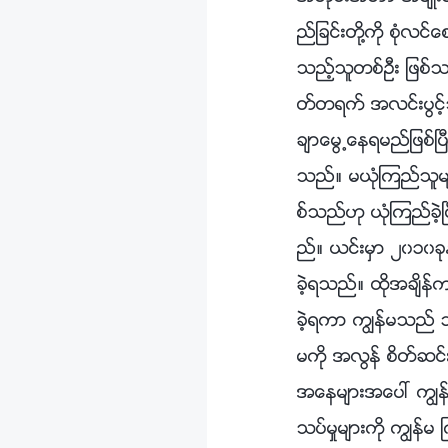
ည္ျခင္းတို႔ကို စုံလင္
သည့္သူတစ္ဦး ျဖစ္သ
တ္တရက္ အလင္းပြင့္
ခ်ာေမြ႕ေနရမည္ျဖစ္ၿ
သည္။ မယုံၾကည္သူမ်ာ
စ္သည္ဟု ယုံၾကည္ခဲ့ၿ
ည္။ ယင္းမွာ ၂၀၁၀ခုႏ
ခဲ့ရသည္။ ထိုအခ်ိန္က
ခဲ့ရကာ ကြၽန္မသည္
မကို အလြန္ စိတ္ဆင္
အေနမ်ားအေပၚ ကြၽန္
သပ္မႈမ်ားကို ကြၽန္