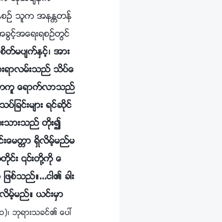
ွိေနစဥ္ သူက အနႏၲတန္
 အခြင့္အေရးရစဥ္တြင္
“
စိတ္မပ်က္ႏွင့္၊ အား
သြားရာလမ္းသည္ သိပ္ေ
အလြယ္တကူ ေရာက္လာသည္
ျခင္းမ်ား ရင္ဆိုင္
ွလုံးသားသည္ တိုး၍
းေမတၱာ ရွိလိမ့္မည္မ
ုင္း ၎တို႔ကို ေ
 ျဖစ္သည္။...ငါ၏ ခါး
ရလိမ့္မည္။ ယင္းမွာ
(၁)၊ ဘုရားသခင္၏ ေပၚ