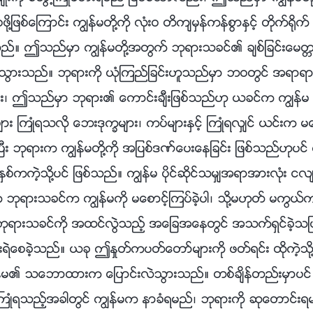
ေစဖို႔ျဖစ္ေၾကာင္း ကြၽန္မတို႔ကို လုံးဝ တိက်မွန္ကန္စြာႏွင့္ တိုက္
ည္။ ဤသည္မွာ ကြၽန္မတို႔အတြက္ ဘုရားသခင္၏ ခ်စ္ျခင္းေမတၱာ
သြားသည္။ ဘုရားကို ယုံၾကည္ျခင္းဟူသည္မွာ ဘဝတြင္ အရာရ
ပီး၊ ဤသည္မွာ ဘုရား၏ ေကာင္းခ်ီးျဖစ္သည္ဟု ယခင္က ကြၽန္မ အ
း ႀကဳံရသလို ေဘးဒုကၡမ်ား၊ ကပ္မ်ားႏွင့္ ႀကဳံရလွ်င္ ယင္းက
ပီး ဘုရားက ကြၽန္မတို႔ကို အျပစ္ဒဏ္ေပးေနျခင္း ျဖစ္သည္ဟုပင္ 
ွစ္ကကဲ့သို႔ပင္ ျဖစ္သည္။ ကြၽန္မ ပိုင္ဆိုင္သမွ်အရာအားလုံး ငလ်င
 ဘုရားသခင္က ကြၽန္မကို မေစာင့္ၾကပ္ခဲ့ပါ၊ သို႔မဟုတ္ မကြယ္ကာ
 ဘုရားသခင္ကို အထင္လြဲသည့္ အေျခအေနတြင္ အသက္ရွင္ခဲ့သျ
းရဲေစခဲ့သည္။ ယခု ဤႏႈတ္ကပတ္ေတာ္မ်ားကို ဖတ္ရင္း ထိုကဲ့သိ
မ၏ သေဘာထားက ေျပာင္းလဲသြားသည္။ တစ္ခ်ိန္တည္းမွာပင္ အ
မ ႀကဳံရသည့္အခါတြင္ ကြၽန္မက နာခံရမည္၊ ဘုရားကို ဆုေတာင္း