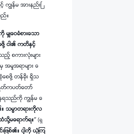
့္ ကြၽန္မ အားနည္းၿ
သည္။
းကို မွ်ေဝခံစားေသာ
ဖို႔ ငါ၏ ကတိႏွင့္
ုသည့္ စကားလုံးမ်ား
ံမွ အမႈအရာမ်ား ေ
စဖို႔ တန္ခိုး ရွိသ
 ဤႏႈတ္ကပတ္ေတာ္
နရသည္ကို ကြၽန္မ ေ
္၏။ သမၼာတရားကိုလ
ထံသို႔မေရာက္ရ။
”
(ရွ
ျဖစ္၏။ ငါ့ကို ယုံၾက