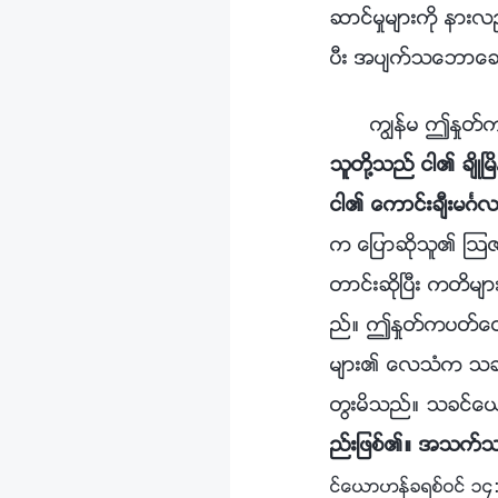
ဆာင္မႈမ်ားကို နားလ
ပီး အပ်က္သေဘာေဆာ
ကြၽန္မ ဤႏႈတ္
သူတို႔သည္ ငါ၏ ခ်ိဳၿမ
ငါ၏ ေကာင္းခ်ီးမဂၤ
က ေျပာဆိုသူ၏ ဩဇာအာ
တာင္းဆိုၿပီး ကတိမ်ား
ည္။ ဤႏႈတ္ကပတ္ေတာ္
မ်ား၏ ေလသံက သခင္ေ
တြးမိသည္။ သခင္ေယရႈ
ည္းျဖစ္၏။ အသက္သည္
င္ေယာဟန္ခရစ္ဝင္ ၁၄