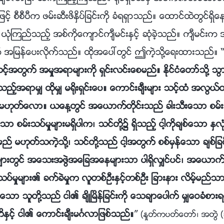
င့္ စီစီပီက ဖမ္းဆီးဖိႏွိပ္ျခင္းကို ခံရရွာသည္။ ေထာင္ထဲတြင္ရ
ို ယုံၾကည္သည့္ အစ္ကိုေက်ာင္က်ီမင္းႏွင့္ ဆုံခဲ့သည္။ က်ီမင္းက
ြက္ အျမန္ေပးလိုက္သည္။ ထိုအေပၚတြင္ ဤကဲ့သို႔ေရးထားသည္။ 
သင့္အတြက္ အမႈအရာမ်ားကို ရွင္းလင္းေစမည္။ ႏိုင္ငံေတာ္သို႔ 
မည္သည့္အရာမွ် ထိုမွ် မ႐ိုးရွင္းေပ။ ေကာင္းခ်ီးမ်ား သင့္ထံ 
 မဟုတ္ေလာ။ ယေန႔တြင္ အေယာက္တိုင္းသည္ ခါးသီးေသာ စမ္းသပ္
ုသို႔ေသာ စမ္းသပ္မႈမ်ားမရွိပါက၊ သင္တို႔၌ ရွိသည့္ ငါ့ကိုခ်စ္ေသာ ႏ
္ မဟုတ္သကဲ့သို႔၊ သင္တို႔သည္ ငါ့အတြက္ စစ္မွန္ေသာ ခ်စ္ျခင္
်ားတြင္ အေသးအဖြဲအေျခအေနမ်ားသာ ပါရွိလွ်င္ပင္၊ အေယာက္တိ
သပ္မႈမ်ား၏ ခက္ခဲမႈက လူတစ္ဦးႏွင့္တစ္ဦး ျခားနား လိမ့္မည္သာ
ားေသာ သူတို႔သည္ ငါ၏ ခ်ိဳၿမိန္ျခင္းကို ေသခ်ာေပါက္ မွ်ေဝခံစား
ိႏွင့္ ငါ၏ ေကာင္းခ်ီးမဂၤလာျဖစ္သည္။
”
(ႏႈတ္ကပတ္ေတာ္၊ အတြဲ 