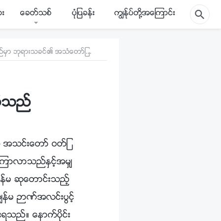
ား
ေခတ္သစ္
ပုံျပခန္း
ကြၽန္ုပ္တို႔အေၾကာင္း
၈၈။ ဤသည္မွာ ဘုရားသခင္၏ အသံေတာ္ျဖစ္သည္
စ္သည္
အတူ အသင္းေတာ္ ဝတ္ျ
ၾကာလာသည္ႏွင့္အမွ်
ၽန္မ ဆုေတာင္းသည့္
န္မ ဉာဏ္အလင္းပြင့္
းရသည္။ ေနာက္ပိုင္း