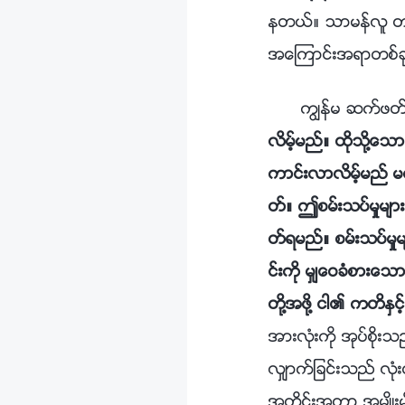
နတယ္။ သာမန္လူ တစ
အေၾကာင္းအရာတစ္ခု
ကြၽန္မ ဆက္ဖတ္
လိမ့္မည္။ ထိုသို႔ေသ
ကာင္းလာလိမ့္မည္ မဟ
တ္။ ဤစမ္းသပ္မႈမ်ာ
တ္ရမည္။ စမ္းသပ္မႈမ
င္းကို မွ်ေဝခံစားေသ
တို႔အဖို႔ ငါ၏ ကတိႏွ
အားလုံးကို အုပ္စိ
လွ်ာက္ျခင္းသည္ လုံးဝ
အတိုင္းအတာ အမ်ိဳးမ်