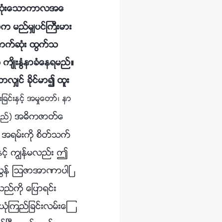
ဆုံးေသာကာလအေ
 မည္မွ်ပင္ႀကီးမား
ေနာက္ဆုံး ထြက္သ
 က်ိဳးႏြံနာခံေနရမည္။
်င္ ခိုင္မာ၍ ထူး
င္းႏွင့္ အမႈေတာ္၊ နာ
အဓိကဇာတ္ေ
မည္)
က အရမ္းကို စိတ္သက္
ႏွင့္ ကြၽန္မလည္း ဤ
 အလြန္ ၾသဇာအာဏာပါၿ
သည္ကို ေျပာရင္း
ုံၾကည္ျခင္းလမ္းေၾ