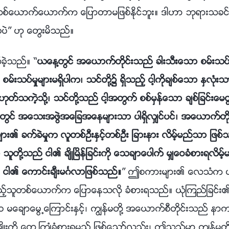
္ေယာက္ေယာက္က ေျပာတာမျဖစ္ႏိုင္ဘူး။ ဒါဟာ ဘုရားသခင္က
ပဲ” ဟု ေတြးမိသည္။
ခဲ့သည္။ “
ယေန႔တြင္ အေယာက္တိုင္းသည္ ခါးသီးေသာ စမ္းသပ္ျခင္းမ
ာ စမ္းသပ္မႈမ်ားမရွိပါက၊ သင္တို႔၌ ရွိသည့္ ငါ့ကိုခ်စ္ေသာ ႏွလု
ုတ္သကဲ့သို႔၊ သင္တို႔သည္ ငါ့အတြက္ စစ္မွန္ေသာ ခ်စ္ျခင္းေမတၱ
းတြင္ အေသးအဖြဲအေျခအေနမ်ားသာ ပါရွိလွ်င္ပင္၊ အေယာက္တိုင္
်ား၏ ခက္ခဲမႈက လူတစ္ဦးႏွင့္တစ္ဦး ျခားနား လိမ့္မည္သာ ျဖစ္သ
ာ သူတို႔သည္ ငါ၏ ခ်ိဳၿမိန္ျခင္းကို ေသခ်ာေပါက္ မွ်ေဝခံစားရလိမ့
င့္ ငါ၏ ေကာင္းခ်ီးမဂၤလာျဖစ္သည္။
” ဤစကားမ်ား၏ ေလသံက ယင္
ုးသည့္သူတစ္ေယာက္က ေျပာေနသလို ခံစားရသည္။ ယုံၾကည္ျခင္း၏
 မေခ်ာေမြ႕ေၾကာင္းႏွင့္၊ ကြၽန္မတို႔ အေယာက္စီတိုင္းသည္ နာက်င္
ိဳးကို ေတြ႕ႀကဳံခံစားရမည္ ျဖစ္ေသာ္လည္း၊ ဤသည္မွာ ကြၽန္မတို႔၏ခ