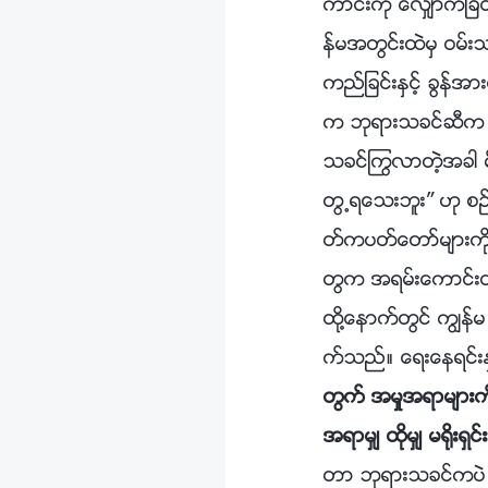
ကာင္းကို ေလွ်ာက္ျခင
န္မအတြင္းထဲမွ ဝမ္း
ကည္ျခင္းႏွင့္ ခြန
က ဘုရားသခင္ဆီက လာ
သခင္ႂကြလာတဲ့အခါ မို
တြ႕ရေသးဘူး” ဟု စဥ္
တ္ကပတ္ေတာ္မ်ားကို 
တြက အရမ္းေကာင္းတယ္
ထို႔ေနာက္တြင္ ကြၽန္
က္သည္။ ေရးေနရင္းႏ
တြက္ အမႈအရာမ်ားကို 
အရာမွ် ထိုမွ် မ႐ိုးရွင
တာ ဘုရားသခင္ကပဲ သ