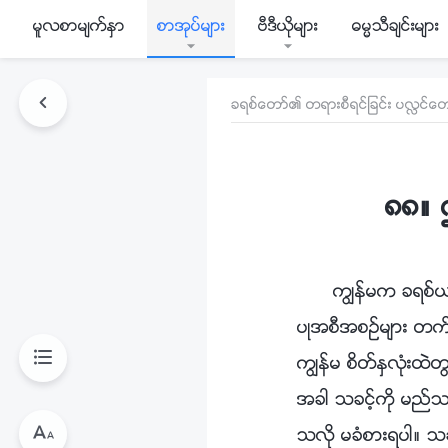
မူလစာမ်က္ႏွာ
စာအုပ္မ်ား
ဗီဒီယိုမ်ား
ဓမၼသီခ်င္းမ်ား
ခရစ္ေတာ္၏ တရားစီရင္ျခင္း ပလႅင္ေတ
၈၈။ 
ကြၽန္မက ခရစ္ယာ
ပဳအစီအစဥ္မ်ား တက္
ကြၽန္မ စိတ္ႏွလုံး
အခါ သခင့္ကို မည္သ
သလို မခံစားရပါ။ သခ