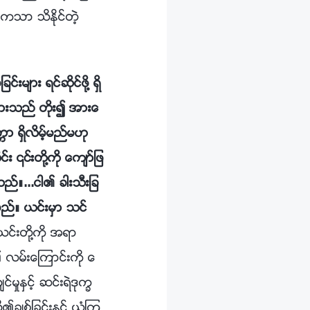
သာ သိႏိုင္တဲ့
်ား ရင္ဆိုင္ဖို႔ ရွိ
ံးသားသည္ တိုး၍ အားေ
ာ ရွိလိမ့္မည္မဟု
း ၎တို႔ကို ေက်ာ္ျဖ
ည္။...ငါ၏ ခါးသီးျခ
္မည္။ ယင္းမွာ သင္
းတို႔ကို အရာ
 လမ္းေၾကာင္းကို ေ
မႈႏွင့္ ဆင္းရဲဒုကၡ
်စ္ျခင္းႏွင့္ ယုံၾက