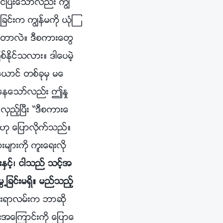
မင္ၿပီးေသာ္လည္း ကြၽ
င္းက ကြၽန္မကို ယုံၾ
လာတာလဲ။ ဒီစကားေတြ
ိုင္သလား။ ဒါေပမဲ့
အေယာင္ တစ္ခုမွ မေ
ဖစ္ေနေသာ္လည္း ဤႏႈ
ွည့္ၿပီး “ဒီစကားေ
” ဟု ေျပာလိုက္သည္။
းမ်ားကို ကူးေရးလို
းႏွင့္၊ ငါသည္ သင့္အ
႕ျခင္းမရွိ။ မည္သည့္
သြားရာလမ္းက ဘာဆို
းအေၾကာင္းကို ေျပာေ