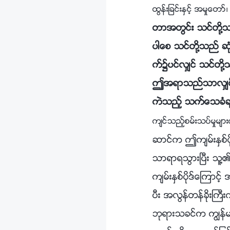
ထြန္းျခင္းႏွင့္ အမႈေတ
တာအတြင္း သင္တို႔သ
ပါေစ သင္တို႔သည္ ဆု
က္၌ပင္လွ်င္ သင္တို႔
ဤအရာသည္သာလွ်င္ ဘု
ကဲသည့္ သက္ေသခံခ
က်င္သည့္စမ္းသပ္မႈမ်ားက
ဆာင္က ဤက်မ္းႏွစ္ပိ
သာရာရသြားၿပီး သူ႔၏ 
က်မ္းႏွစ္ပိုဒ္ေၾကာ
ပီး အလြန္တန္ခိုးႀက
ဘုရားသခင္က ကြၽန္မတ