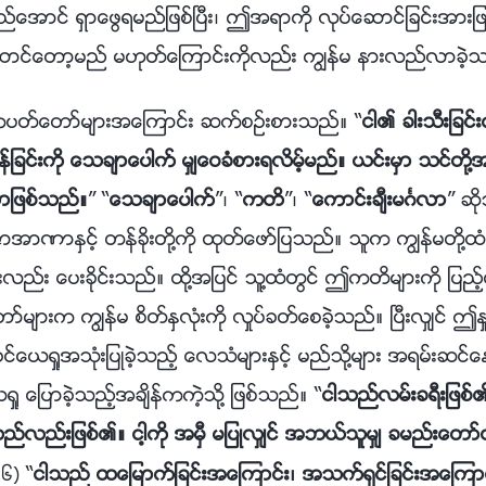
ည္ေအာင္ ရွာေဖြရမည္ျဖစ္ၿပီး၊ ဤအရာကို လုပ္ေဆာင္ျခင္းအားျဖင
င္ေတာ့မည္ မဟုတ္ေၾကာင္းကိုလည္း ကြၽန္မ နားလည္လာခဲ့
ကပတ္ေတာ္မ်ားအေၾကာင္း ဆက္စဥ္းစားသည္။ “
ငါ၏ ခါးသီးျခင္
ိန္ျခင္းကို ေသခ်ာေပါက္ မွ်ေဝခံစားရလိမ့္မည္။ ယင္းမွာ သင္တို႔အ
လာျဖစ္သည္။
” “
ေသခ်ာေပါက္
”၊ “
ကတိ
”၊ “
ေကာင္းခ်ီးမဂၤလာ
” ဆိ
ဏာႏွင့္ တန္ခိုးတို႔ကို ထုတ္ေဖာ္ျပသည္။ သူက ကြၽန္မတို႔ထ
လည္း ေပးခိုင္းသည္။ ထို႔အျပင္ သူ႔ထံတြင္ ဤကတိမ်ားကို ျပည့္စုံေ
မ်ားက ကြၽန္မ စိတ္ႏွလုံးကို လႈပ္ခတ္ေစခဲ့သည္။ ၿပီးလွ်င္
ယရႈအသုံးျပဳခဲ့သည့္ ေလသံမ်ားႏွင့္ မည္သို႔မ်ား အရမ္းဆင္ေ
 ေျပာခဲ့သည့္အခ်ိန္ကကဲ့သို႔ ျဖစ္သည္။ “
ငါသည္လမ္းခရီးျဖစ
လည္းျဖစ္၏။ ငါ့ကို အမွီ မျပဳလွ်င္ အဘယ္သူမွ် ခမည္းေတာ္
“
ငါသည္ ထေျမာက္ျခင္းအေၾကာင္း၊ အသက္ရွင္ျခင္းအေၾကာင္း
:၆)