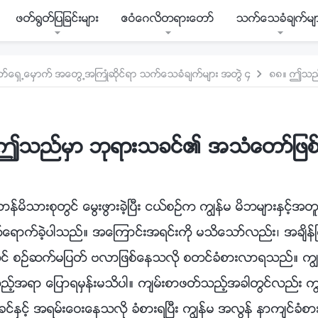
ဖတ္႐ြတ္ျပျခင္းမ်ား
ဧဝံေဂလိတရားေတာ္
သက္ေသခံခ်က္မ်
ာ္ေရွ႕ေမွာက္ အေတြ႕အႀကဳံဆိုင္ရာ သက္ေသခံခ်က္မ်ား အတြဲ ၄
ဤသည္မွာ ဘုရားသခင္၏ အသံေတာ္ျဖ
န္မိသားစုတြင္ ေမြးဖြားခဲ့ၿပီး ငယ္စဥ္က ကြၽန္မ မိဘမ်ားႏွင့္
ေရာက္ခဲ့ပါသည္။ အေၾကာင္းအရင္းကို မသိေသာ္လည္း၊ အခ်ိန္
ထဲတြင္ စဥ္ဆက္မျပတ္ ဗလာျဖစ္ေနသလို စတင္ခံစားလာရသည္။ ကြ
ည့္အရာ ေျပာရမွန္းမသိပါ။ က်မ္းစာဖတ္သည့္အခါတြင္လည္း ကြၽ
င္ႏွင့္ အရမ္းေဝးေနသလို ခံစားရၿပီး ကြၽန္မ အလြန္ နာက်င္ခံစာ