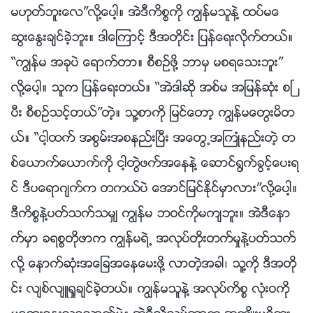
မဟုတ္ဘူးေလ”လို႔ေပါ့။ အဲဒီကိစၥကို ကြၽန္မသူနဲ႔ ထပ္မေ
ဆြးေႏြးခ်င္ခဲ့ဘူး။ ဒါေၾကာင့္ ဒီအတိုင္း ျပန္ေရးလိုက္တယ္။
“ကြၽန္မ အခုပဲ ေရာက္တာ။ စီစဥ္ဖို႔ ဘာမွ မစရေသးဘူး”
လို႔ေပါ့။ သူက ျပန္ေရးတယ္။ “အဲဒါဆို အစ္မ အျမန္ဆုံး စၿ
ပီး စီစဥ္သင့္တယ္”တဲ့။ သူ႔စာကို ျမင္ေတာ့ ကြၽန္မေတြးမိတ
ယ္။ “ငါ့ထက္ အစြမ္းအစနည္းၿပီး အေတြ႕အႀကဳံနည္းတဲ့ တ
စ္ေယာက္ေယာက္ကို ငါ့တြဲဖက္အေနနဲ႔ ေဆာင္႐ြက္ခြင့္ေပးရ
င္ ဒီပေရာဂ်က္က တကယ္ပဲ ေအာင္ျမင္ႏိုင္မွာလား”လို႔ေပါ့။
ဒီကိစၥနဲ႔ပတ္သက္သမွ် ကြၽန္မ ဘဝင္ကိုမက်ဘူး။ အဲဒီေနာ
က္မွာ ခရစၥတိုဖာက ကြၽန္မရဲ႕ အလုပ္တိုးတက္မႈနဲ႔ပတ္သက္
လို႔ ေနာက္ဆုံးအေျခအေနေမးဖို႔ လာတဲ့အခါ၊ သူ႔ကို ဒီအတို
င္း လ်စ္လ်ဴရႈခ်င္ခဲ့တယ္။ ကြၽန္မသူနဲ႔ အလုပ္ကိစၥ လုံးဝကို