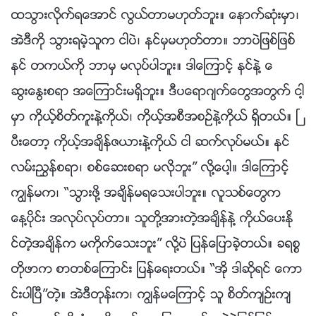
ထသြားလိုက္ရေအာင္ လြယ္တာမဟုတ္ဘူး။ ေနာက္ဆုံးမွာ၊
အဲဒီကို သြားရမဲ့သူက ငါပဲ၊ နင္မွမဟုတ္တာ။ ဘာပဲျဖစ္ျဖစ္
နင္ တကယ္ကို ဘာမွ မလုပ္ပါဘူး။ ဒါေၾကာင့္ နင္နဲ႔ ေ
ဆြးေႏြးစရာ အေၾကာင္းမရွိဘူး။ ဒီပေရာဂ်က္ေတြအတြက္ ငါ့
မွာ ကိုယ့္စိတ္ကူးနဲ႔ကိုယ္၊ ကိုယ့္အစီအစဥ္နဲ႔ကိုယ္ ရွိတယ္။ ၿ
ပီးေတာ့ ကိုယ့္အခ်ိန္ဇယားနဲ႔ကိုယ္ ငါ ဆက္လုပ္မယ္။ နင္
လမ္းၫႊန္စရာ၊ စစ္ေဆးစရာ မလိုဘူး” လို႔ေပါ့။ ဒါေၾကာင့္
ကြၽန္မက၊ “သြားဖို႔ အခ်ိန္မရေသးပါဘူး။ လူသစ္ေတြက
ေန႔ပိုင္း အလုပ္လုပ္တာ။ သူတို႔အားတဲ့အခ်ိန္နဲ႔ ကိုယ္ေပးႏို
င္တဲ့အခ်ိန္က မကိုက္ေသးဘူး” လို႔ပဲ ျပန္ေျပာခဲ့တယ္။ ခရစၥ
တိုဖာက စာတစ္ေၾကာင္း ျပန္ေရးတယ္။ “အို ဒါဆိုရင္ ေကာ
င္းပါၿပီ”တဲ့။ အဲဒီတုန္းက၊ ကြၽန္မေၾကာင့္ သူ စိတ္က်ဥ္းက်