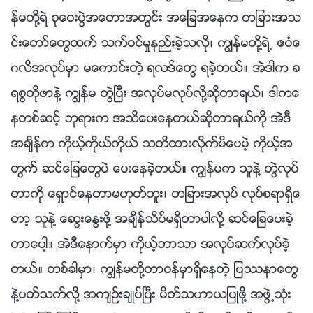
န္မတို႔ရဲ စုေဝးပြဲအေတာအတြင္း အေျခအေနက တျခားအသ
င္းေတာ္ေတြထက္ သက္ဝင္မႈနည္းခဲ့သလို၊ ကြၽန္မတို႔ရဲ႕ ဧဝံေ
ဂလိအလုပ္မွာ မေကာင္းတဲ့ ရလဒ္ေတြ ရခဲ့တယ္။ အဲဒါက ခ
ရစၥတိုဖာနဲ႔ ကြၽန္မ တြဲၿပီး အလုပ္မလုပ္လို႔ဆိုတာရယ္၊ ဒါကေ
နတစ္ဆင့္ ဘုရားက အသိေပးေနတယ္ဆိုတာရယ္ကို အဲဒီ
အခ်ိန္က ကိုယ့္ကိုယ္ကိုယ္ သတိထားလိုက္မိေပမဲ့ ကိုယ့္အ
တြက္ ဆင္ေျခေတြပဲ ေပးေနခဲ့တယ္။ ကြၽန္မက သူနဲ႔ တြဲလုပ္
တာကို ေရွာင္ေနတာမဟုတ္ဘူး၊ တျခားအလုပ္ လုပ္စရာရွိေ
တာ့ သူနဲ႔ ေဆြးေႏြးဖို႔ အခ်ိန္သိပ္မရွိတာပါလို႔ ဆင္ေျခေပးခဲ့
တာေပါ့။ အဲဒီေနာက္မွာ ကိုယ့္ဘာသာ အလုပ္ဆက္လုပ္ခဲ့
တယ္။ တစ္ခါမွာ၊ ကြၽန္မတို႔တာဝန္မွာရွိေနတဲ့ ျပႆနာေတြ
နဲ႔ပတ္သက္လို႔ အက်ဥ္းခ်ဳပ္ၿပီး မိတ္သဟာယျပဳဖို႔ အဖြဲ႕သုံး