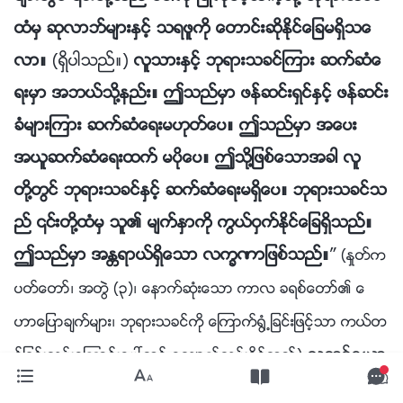
ထံမွ ဆုလာဘ္မ်ားႏွင့္ သရဖူကို ေတာင္းဆိုႏိုင္ေျခမရွိသေ
လာ။
(ရွိပါသည္။)
လူသားႏွင့္ ဘုရားသခင္ၾကား ဆက္ဆံေ
ရးမွာ အဘယ္သို႔နည္း။ ဤသည္မွာ ဖန္ဆင္းရွင္ႏွင့္ ဖန္ဆင္း
ခံမ်ားၾကား ဆက္ဆံေရးမဟုတ္ေပ။ ဤသည္မွာ အေပး
အယူဆက္ဆံေရးထက္ မပိုေပ။ ဤသို႔ျဖစ္ေသာအခါ လူ
တို႔တြင္ ဘုရားသခင္ႏွင့္ ဆက္ဆံေရးမရွိေပ။ ဘုရားသခင္သ
ည္ ၎တို႔ထံမွ သူ၏ မ်က္ႏွာကို ကြယ္ဝွက္ႏိုင္ေျခရွိသည္။
ဤသည္မွာ အႏၲရာယ္ရွိေသာ လကၡဏာျဖစ္သည္။
”
(ႏႈတ္က
ပတ္ေတာ္၊ အတြဲ (၃)၊ ေနာက္ဆုံးေသာ ကာလ ခရစ္ေတာ္၏ ေ
ဟာေျပာခ်က္မ်ား၊ ဘုရားသခင္ကို ေၾကာက္႐ြံ႕ျခင္းျဖင့္သာ ကယ္တ
လူတစ္ေယာ
င္ျခင္းလမ္းေၾကာင္းေပၚတြင္ ေလွ်ာက္လွမ္းႏိုင္သည္)
က္က သမၼာတရားကို မလိုက္စားဘဲ ကိုယ့္ကိုယ္ကိုယ္ သိမ