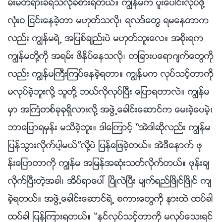
မ္းမတရားခံရသလိုခံစားရတယ္။ ကြၽန္မက ပူးေပါင္းလုပ္ဖို႔
လုံးဝ ျငင္းေနခဲ့တာ မဟုတ္သလို၊ ရလဒ္ေတြ ရမေနတာက
လည္း ကြၽန္မရဲ႕ အျပစ္ခ်ည္းပဲ မဟုတ္ဘူးေလ။ အစိုးရက
ကြၽန္မတို႔ကို အရမ္း ဖိႏွိပ္ေနသလို၊ တျခားပေရာဂ်က္ေတြကို
လည္း ကြၽန္မႀကီးၾကပ္ေနခဲ့ရတာ။ ကြၽန္မက လုပ္သင့္တာကို
မလုပ္ခဲ့ဘူးလို႔ သူတို႔ ဘယ္လိုလုပ္ၿပီး ေျပာရတာလဲ။ ကြၽန္မ
မွာ အႀကံတစ္ခုခုရွိလားလို႔ အဖြဲ႕ေခါင္းေဆာင္က ေမးခဲ့ေပမဲ့၊
ဘာေျပာရမွန္း မသိခဲ့ဘူး။ ဒါေၾကာင့္ “အဲဒါဆိုလည္း ကြၽန္မ
ျပန္သြားလိုက္ပါ့မယ္”လို႔ပဲ ျပန္ေျဖခဲ့တယ္။ အဲဒီေနာက္ ဖု
န္းေျပာတာကို ကြၽန္မ အျမန္အဆုံးသတ္လိုက္တယ္။ ဖုန္းခ်
လိုက္ၿပီးတဲ့အခါ၊ အိပ္ရာေပၚ ၿပိဳလဲၿပီး မ်က္ရည္ၿဖိဳင္ၿဖိဳင္ က်
ခဲ့ရတယ္။ အဖြဲ႕ေခါင္းေဆာင္ရဲ႕ စကားေတြကို နားထဲ ထပ္ခါ
ထပ္ခါ ျပန္ၾကားရတယ္။ “နင္လုပ္သင့္တာကို မလုပ္ေသးရင္