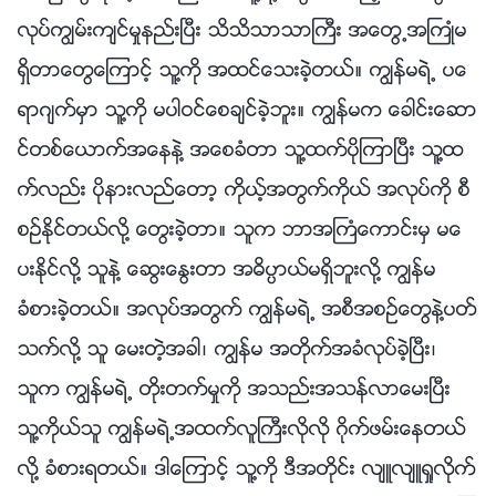
လုပ္ကြၽမ္းက်င္မႈနည္းၿပီး သိသိသာသာႀကီး အေတြ႕အႀကဳံမ
ရွိတာေတြေၾကာင့္ သူ႔ကို အထင္ေသးခဲ့တယ္။ ကြၽန္မရဲ႕ ပေ
ရာဂ်က္မွာ သူ႔ကို မပါဝင္ေစခ်င္ခဲ့ဘူး။ ကြၽန္မက ေခါင္းေဆာ
င္တစ္ေယာက္အေနနဲ႔ အေစခံတာ သူ႔ထက္ပိုၾကာၿပီး သူ႔ထ
က္လည္း ပိုနားလည္ေတာ့ ကိုယ့္အတြက္ကိုယ္ အလုပ္ကို စီ
စဥ္ႏိုင္တယ္လို႔ ေတြးခဲ့တာ။ သူက ဘာအႀကံေကာင္းမွ မေ
ပးႏိုင္လို႔ သူနဲ႔ ေဆြးေႏြးတာ အဓိပၸာယ္မရွိဘူးလို႔ ကြၽန္မ
ခံစားခဲ့တယ္။ အလုပ္အတြက္ ကြၽန္မရဲ႕ အစီအစဥ္ေတြနဲ႔ပတ္
သက္လို႔ သူ ေမးတဲ့အခါ၊ ကြၽန္မ အတိုက္အခံလုပ္ခဲ့ၿပီး၊
သူက ကြၽန္မရဲ႕ တိုးတက္မႈကို အသည္းအသန္လာေမးၿပီး
သူ႔ကိုယ္သူ ကြၽန္မရဲ႕အထက္လူႀကီးလိုလို ဂိုက္ဖမ္းေနတယ္
လို႔ ခံစားရတယ္။ ဒါေၾကာင့္ သူ႔ကို ဒီအတိုင္း လ်ဴလ်ဴရႈလိုက္