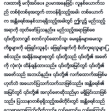
လးထားဖို႔ မလိုအပ္ေပ။ ဥပမာအေနျဖင့္၊ လူႏွစ္ေယာက္သ
ည္ တစ္စုံတစ္ခုအတြက္ တာဝန္ရွိသည့္အခါ၊ တစ္ေယာက္
က အႏၲိခရစ္အႏွစ္သာရရွိသည့္အခါတြင္ ဤလူ၌ မည္သည့္
အရာကို ထုတ္ေဖာ္ျပသနည္း။ မည္သည့္အရာျဖစ္ေစ
၎တို႔သာလွ်င္ စတင္လုပ္ေဆာင္သူ၊ ေမးခြန္းမ်ားေမးသူ၊
ကိစၥမ်ားကို ေျဖရွင္းသူႏွင့္၊ ေျဖရွင္းခ်က္ကို စိတ္ကူးရသူမ်ားျ
ဖစ္သည္။ အခ်ိန္အမ်ားစုတြင္ ၎တို႔သည္ ၎တို႔၏ အေဖာ္
ကို လုံးလုံး ထိန္ခ်န္ထားသည္။ ၎တို႔အျမင္တြင္ ၎တို႔၏
အေဖာ္သည္ အဘယ္နည္း။ ၎တို႔၏ လက္ေထာက္အျဖစ္မ
ဟုတ္ဘဲ အေယာင္ျပသက္သက္သာျဖစ္သည္။ အႏၲိခရစ္၏
အျမင္တြင္ ၎တို႔၏ အလုပ္ေဖာဆိုသည္မွာ မရွိျခင္းသာျဖစ္
သည္။ ျပႆနာတစ္ခုရွိသည့္အခါတိုင္းတြင္ အႏၲိခရစ္သည္
ေသခ်ာေတြးၾကည့္လိုက္သည္။ လုပ္ေဆာင္မႈ လမ္းေၾကာင္း