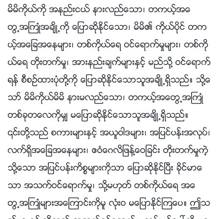
မိမိကိုယ္ကို အနည္းငယ္ နားလည္ေသာ၊ တကယ့္အေ
တြ႕အႀကဳံအခ်ိဳ႕ကို ေျပာဆိုႏိုင္ေသာ၊ မိမိ၏ ကိုယ္ပိုင္ တက
ယ့္အေျခအေနမ်ား၊ တစ္ကိုယ္ေရ ဝင္ေရာက္မႈမ်ား၊ တစ္ကို
ယ္ေရ တိုးတက္မႈ၊ အားနည္းခ်က္မ်ားႏွင့္ မည္သို႔ ဝင္ေရာက္
ရန္ စီစဥ္ထားပုံတို႔ကို ေျပာဆိုႏိုင္ေသာသူအခ်ိဳ႕ရွိသည္။ သို႔ေ
သာ္ မိမိကိုယ္မိမိ နားမလည္ေသာ၊ တကယ့္အေတြ႕အႀကဳံ
တစ္ခုတေလကိုမွ် မေျပာဆိုႏိုင္ေသာသူအခ်ိဳ႕ရွိသည္။
၎တို႔သည္ စကားမ်ားႏွင့္ အယူဝါဒမ်ား၊ အျပင္ပန္းအလုပ္၊
လက္ရွိအေျခအေနမ်ား၊ ဧဝံေဂလိျဖန႔္ေဝျခင္း တိုးတက္မႈကဲ့
သို႔ေသာ အျပင္ပန္းကိစၥမ်ားကိုသာ ေျပာဆိုႏိုင္ၿပီး ခိုင္မာေ
သာ အသက္ဝင္ေရာက္မႈ၊ သို႔မဟုတ္ တစ္ကိုယ္ေရ အေ
တြ႕အႀကဳံမ်ားအေၾကာင္းကိုမူ လုံးဝ မေျပာႏိုင္ၾကေပ။ ဤသ