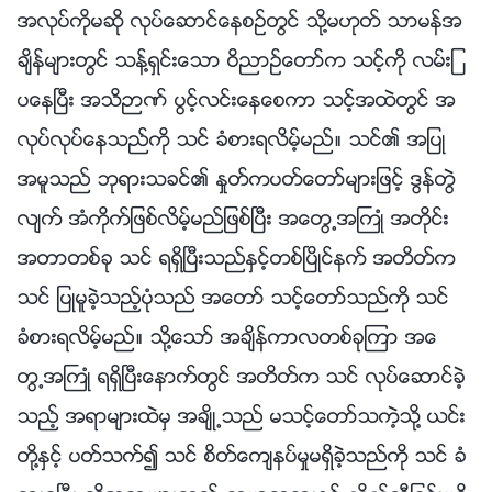
အလုပ္ကိုမဆို လုပ္ေဆာင္ေနစဥ္တြင္ သို႔မဟုတ္ သာမန္အ
ခ်ိန္မ်ားတြင္ သန႔္ရွင္းေသာ ဝိညာဥ္ေတာ္က သင့္ကို လမ္းျ
ပေနၿပီး အသိဉာဏ္ ပြင့္လင္းေနေစကာ သင့္အထဲတြင္ အ
လုပ္လုပ္ေနသည္ကို သင္ ခံစားရလိမ့္မည္။ သင္၏ အျပဳ
အမူသည္ ဘုရားသခင္၏ ႏႈတ္ကပတ္ေတာ္မ်ားျဖင့္ ဒြန္တြဲ
လ်က္ အံကိုက္ျဖစ္လိမ့္မည္ျဖစ္ၿပီး အေတြ႕အႀကဳံ အတိုင္း
အတာတစ္ခု သင္ ရရွိၿပီးသည္ႏွင့္တစ္ၿပိဳင္နက္ အတိတ္က
သင္ ျပဳမူခဲ့သည့္ပုံသည္ အေတာ္ သင့္ေတာ္သည္ကို သင္
ခံစားရလိမ့္မည္။ သို႔ေသာ္ အခ်ိန္ကာလတစ္ခုၾကာ အေ
တြ႕အႀကဳံ ရရွိၿပီးေနာက္တြင္ အတိတ္က သင္ လုပ္ေဆာင္ခဲ့
သည့္ အရာမ်ားထဲမွ အခ်ိဳ႕သည္ မသင့္ေတာ္သကဲ့သို႔ ယင္း
တို႔ႏွင့္ ပတ္သက္၍ သင္ စိတ္ေက်နပ္မႈမရွိခဲ့သည္ကို သင္ ခံ