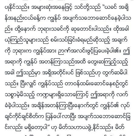
ပဳႏိုင္သည္။ အမ်ားဆုံးအေနျဖင့္ သင္တို႔သည္ “ယခင္ အခ်ိ
န္အနည္းငယ္ခန႔္က ကြၽန္ုပ္ အပ်က္သေဘာေဆာင္ေနခဲ့ပါသ
ည္။ ထို႔ေနာက္ ဘုရားသခင္ကို ဆုေတာင္းပါသည္။ ထိုအခါ
ယုံၾကည္သူမ်ားသည္ စမ္းသပ္ျခင္းခံရမည္ဆိုသည့္ အခ်က္
ကို ဘုရားက ကြၽန္ုပ္အား ဉာဏ္အလင္းဖြင့္ျပေပးခဲ့ပါ၏။ ဤ
အရာကို ကြၽန္ုပ္ အတန္ၾကာသည္အထိ ေတြးဆၾကည့္သည့္
အခါ ဤသည္မွာ အရွိအတိုင္းပင္ ျဖစ္သည္ဟု တြက္ဆမိပါ
သည္။ ၿပီးလွ်င္ ကြၽန္ုပ္သည္ တာဝန္ထမ္းေဆာင္ေနစဥ္တြင္
သစၥာမဲ့မိသည့္ က႑မ်ားရွိေသာေၾကာင့္ ဤအရာကို လက္
ခံခဲ့ပါသည္။ အခ်ိန္အတန္ၾကာၿပီးေနာက္တြင္ ကြၽန္ုပ္၏ လုပ္
ခ်င္ကိုင္ခ်င္စိတ္က ျပန္ေပၚလာၿပီး အပ်က္သေဘာေဆာင္ျခ
င္းလည္း မရွိေတာ့ပါ” ဟု မိတ္သဟာယဖြဲ႕ႏိုင္သည္။ မိတ္