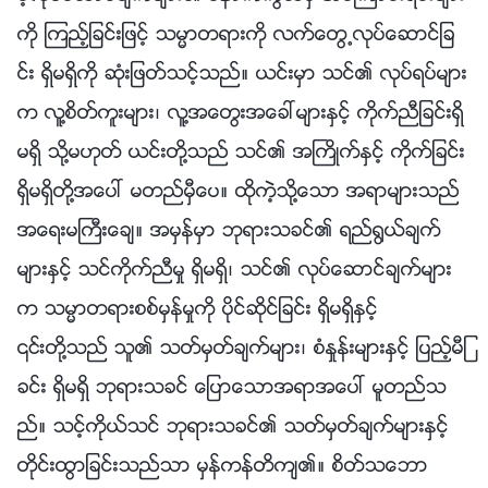
ကို ၾကည့္ျခင္းျဖင့္ သမၼာတရားကို လက္ေတြ႕လုပ္ေဆာင္ျခ
င္း ရွိမရွိကို ဆုံးျဖတ္သင့္သည္။ ယင္းမွာ သင္၏ လုပ္ရပ္မ်ား
က လူ႔စိတ္ကူးမ်ား၊ လူ႔အေတြးအေခၚမ်ားႏွင့္ ကိုက္ညီျခင္းရွိ
မရွိ သို႔မဟုတ္ ယင္းတို႔သည္ သင္၏ အႀကိဳက္ႏွင့္ ကိုက္ျခင္း
ရွိမရွိတို႔အေပၚ မတည္မွီေပ။ ထိုကဲ့သို႔ေသာ အရာမ်ားသည္
အေရးမႀကီးေခ်။ အမွန္မွာ ဘုရားသခင္၏ ရည္႐ြယ္ခ်က္
မ်ားႏွင့္ သင္ကိုက္ညီမႈ ရွိမရွိ၊ သင္၏ လုပ္ေဆာင္ခ်က္မ်ား
က သမၼာတရားစစ္မွန္မႈကို ပိုင္ဆိုင္ျခင္း ရွိမရွိႏွင့္
၎တို႔သည္ သူ၏ သတ္မွတ္ခ်က္မ်ား၊ စံႏႈန္းမ်ားႏွင့္ ျပည့္မီျ
ခင္း ရွိမရွိ ဘုရားသခင္ ေျပာေသာအရာအေပၚ မူတည္သ
ည္။ သင့္ကိုယ္သင္ ဘုရားသခင္၏ သတ္မွတ္ခ်က္မ်ားႏွင့္
တိုင္းထြာျခင္းသည္သာ မွန္ကန္တိက်၏။ စိတ္သေဘာ