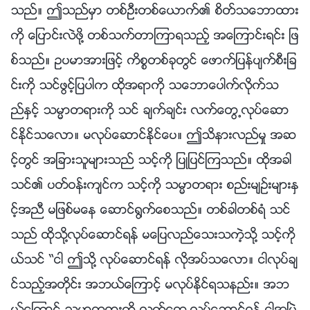
သည္။ ဤသည္မွာ တစ္ဦးတစ္ေယာက္၏ စိတ္သေဘာထား
ကို ေျပာင္းလဲဖို႔ တစ္သက္တာၾကာရသည့္ အေၾကာင္းရင္း ျဖ
စ္သည္။ ဥပမာအားျဖင့္ ကိစၥတစ္ခုတြင္ ေဖာက္ျပန္ပ်က္စီးျခ
င္းကို သင္ဖြင့္ျပပါက ထိုအရာကို သေဘာေပါက္လိုက္သ
ည္ႏွင့္ သမၼာတရားကို သင္ ခ်က္ခ်င္း လက္ေတြ႕လုပ္ေဆာ
င္ႏိုင္သေလာ။ မလုပ္ေဆာင္ႏိုင္ေပ။ ဤသိနားလည္မႈ အဆ
င့္တြင္ အျခားသူမ်ားသည္ သင့္ကို ျပဳျပင္ၾကသည္။ ထိုအခါ
သင္၏ ပတ္ဝန္းက်င္က သင့္ကို သမၼာတရား စည္းမ်ဥ္းမ်ားႏွ
င့္အညီ မျဖစ္မေန ေဆာင္႐ြက္ေစသည္။ တစ္ခါတစ္ရံ သင္
သည္ ထိုသို႔လုပ္ေဆာင္ရန္ မေျပလည္ေသးသကဲ့သို႔ သင့္ကို
ယ္သင္ “ငါ ဤသို႔ လုပ္ေဆာင္ရန္ လိုအပ္သေလာ။ ငါလုပ္ခ်
င္သည့္အတိုင္း အဘယ္ေၾကာင့္ မလုပ္ႏိုင္ရသနည္း။ အဘ