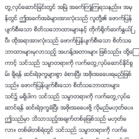
တြ႕လုပ္ေဆာင္ျခင္းတြင္ အၿမဲ အခက္ႀကဳံၾကရသနည္း။ အမွ
န္တြင္ ဤအခက္အခဲမ်ားအားလုံးသည္ လူတို႔၏ ေဖာက္ျပန္
ပ်က္စီးေသာ စိတ္သေဘာထားမ်ားႏွင့္ တိုက္႐ိုက္ဆက္ႏႊယ္ၿ
ပီး ထိုအရာအားလုံးသည္ ေဖာက္ျပန္ပ်က္စီးေသာ စိတ္သေ
ဘာထားမ်ားမွလာသည့္ အဟန႔္အတားမ်ား ျဖစ္သည္။ ထို႔ေၾ
ကာင့္ သင္သည္ သမၼာတရားကို လက္ေတြ႕လုပ္ေဆာင္ႏိုင္စြ
မ္း ရွိရန္ ဆင္းရဲဒုကၡမ်ားစြာ ခံစားၿပီး အဖိုးအခေပးရမည္ျဖစ္
သည္။ ေဖာက္ျပန္ပ်က္စီးေသာ စိတ္သေဘာထားမ်ား
သင္၌ မရွိပါက သင္သည္ သမၼာတရားကို လက္ေတြ႕လုပ္ေ
ဆာင္ရန္ ဆင္းရဲဒုကၡခံၿပီး အဖိုးအခေပးဖို႔ လိုမည္မဟုတ္ေပ။
ဤသည္မွာ သိသာသည့္အခ်က္တစ္ခုျဖစ္သည္ မဟုတ္ေ
လာ။ တစ္ခါတစ္ရံတြင္ သင္သည္ သမၼာတရားကို လက္ေ