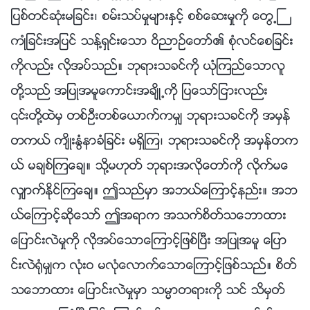
ျပစ္တင္ဆုံးမျခင္း၊ စမ္းသပ္မႈမ်ားႏွင့္ စစ္ေဆးမႈကို ေတြ႕ႀ
ကဳံျခင္းအျပင္ သန႔္ရွင္းေသာ ဝိညာဥ္ေတာ္၏ စုံလင္ေစျခင္း
ကိုလည္း လိုအပ္သည္။ ဘုရားသခင္ကို ယုံၾကည္ေသာလူ
တို႔သည္ အျပဳအမူေကာင္းအခ်ိဳ႕ကို ျပေသာ္ျငားလည္း
၎တို႔ထဲမွ တစ္ဦးတစ္ေယာက္ကမွ် ဘုရားသခင္ကို အမွန္
တကယ္ က်ိဳးႏြံနာခံျခင္း မရွိၾက၊ ဘုရားသခင္ကို အမွန္တက
ယ္ မခ်စ္ၾကေခ်။ သို႔မဟုတ္ ဘုရားအလိုေတာ္ကို လိုက္မေ
လွ်ာက္ႏိုင္ၾကေခ်။ ဤသည္မွာ အဘယ္ေၾကာင့္နည္း။ အဘ
ယ္ေၾကာင့္ဆိုေသာ္ ဤအရာက အသက္စိတ္သေဘာထား
ေျပာင္းလဲမႈကို လိုအပ္ေသာေၾကာင့္ျဖစ္ၿပီး အျပဳအမူ ေျပာ
င္းလဲ႐ုံမွ်က လုံးဝ မလုံေလာက္ေသာေၾကာင့္ျဖစ္သည္။ စိတ္
သေဘာထား ေျပာင္းလဲမႈမွာ သမၼာတရားကို သင္ သိမွတ္