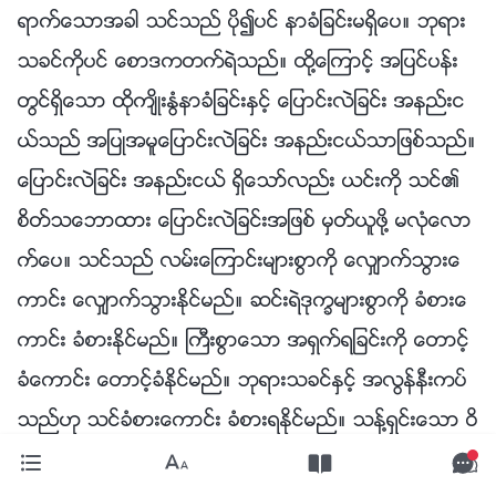
ရာက္ေသာအခါ သင္သည္ ပို၍ပင္ နာခံျခင္းမရွိေပ။ ဘုရား
သခင္ကိုပင္ ေစာဒကတက္ရဲသည္။ ထို႔ေၾကာင့္ အျပင္ပန္း
တြင္ရွိေသာ ထိုက်ိဳးႏြံနာခံျခင္းႏွင့္ ေျပာင္းလဲျခင္း အနည္းင
ယ္သည္ အျပဳအမူေျပာင္းလဲျခင္း အနည္းငယ္သာျဖစ္သည္။
ေျပာင္းလဲျခင္း အနည္းငယ္ ရွိေသာ္လည္း ယင္းကို သင္၏
စိတ္သေဘာထား ေျပာင္းလဲျခင္းအျဖစ္ မွတ္ယူဖို႔ မလုံေလာ
က္ေပ။ သင္သည္ လမ္းေၾကာင္းမ်ားစြာကို ေလွ်ာက္သြားေ
ကာင္း ေလွ်ာက္သြားႏိုင္မည္။ ဆင္းရဲဒုကၡမ်ားစြာကို ခံစားေ
ကာင္း ခံစားႏိုင္မည္။ ႀကီးစြာေသာ အရွက္ရျခင္းကို ေတာင့္
ခံေကာင္း ေတာင့္ခံႏိုင္မည္။ ဘုရားသခင္ႏွင့္ အလြန္နီးကပ္
သည္ဟု သင္ခံစားေကာင္း ခံစားရႏိုင္မည္။ သန႔္ရွင္းေသာ ဝိ
ညာဥ္ေတာ္က သင့္အေပၚတြင္ အလုပ္အခ်ိဳ႕ လုပ္ေကာင္း