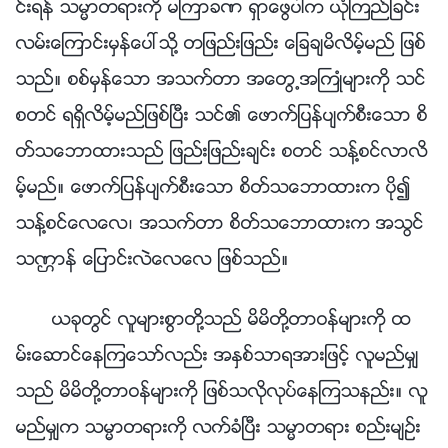
င္းရန္ သမၼာတရားကို မၾကာခဏ ရွာေဖြပါက ယုံၾကည္ျခင္း
လမ္းေၾကာင္းမွန္ေပၚသို႔ တျဖည္းျဖည္း ေျခခ်မိလိမ့္မည္ ျဖစ္
သည္။ စစ္မွန္ေသာ အသက္တာ အေတြ႕အႀကဳံမ်ားကို သင္
စတင္ ရရွိလိမ့္မည္ျဖစ္ၿပီး သင္၏ ေဖာက္ျပန္ပ်က္စီးေသာ စိ
တ္သေဘာထားသည္ ျဖည္းျဖည္းခ်င္း စတင္ သန႔္စင္လာလိ
မ့္မည္။ ေဖာက္ျပန္ပ်က္စီးေသာ စိတ္သေဘာထားက ပို၍
သန္႔စင္ေလေလ၊ အသက္တာ စိတ္သေဘာထားက အသြင္
သဏၭာန္ ေျပာင္းလဲေလေလ ျဖစ္သည္။
ယခုတြင္ လူမ်ားစြာတို႔သည္ မိမိတို႔တာဝန္မ်ားကို ထ
မ္းေဆာင္ေနၾကေသာ္လည္း အႏွစ္သာရအားျဖင့္ လူမည္မွ်
သည္ မိမိတို႔တာဝန္မ်ားကို ျဖစ္သလိုလုပ္ေနၾကသနည္း။ လူ
မည္မွ်က သမၼာတရားကို လက္ခံၿပီး သမၼာတရား စည္းမ်ဥ္း