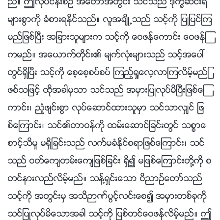
ည္။ ဤလုပ္ငန္းစဥ္ အေတာအတြင္း သင္သည္ ဒုကၡဆင္းရဲ
မ်ားစြာကို ခံစားရႏိုင္သည္။ လူအခ်ိဳ႕သည္ သင့္ကို ျပဳျပင္ၾက
မည္ျဖစ္ၿပီး အျခားသူမ်ားက သင့္ကို ေဝဖန္ေကာင္း ေဝဖန္ၾ
ကမည္။ အေယာက္တိုင္း၏ မ်က္လုံးမ်ားသည္ သင့္အေပၚ
တြင္ရွိၿပီး သင့္ကို ေစ့ေစ့စပ္စပ္ ၾကည့္ရႈေလ့လာၾကလိမ့္မည္ျ
ဖစ္သျဖင့္ ထိုအခါမွသာ သင္သည္ အမွားျပဳလုပ္မိၿပီးျဖစ္ေၾ
ကာင္း၊ ညံ့ဖ်င္းစြာ လုပ္ေဆာင္ထားသူမွာ သင္သာလွ်င္ ျဖ
စ္ေၾကာင္း၊ သင္၏တာဝန္ကို ထမ္းေဆာင္ျခင္းတြင္ သစၥာေ
စာင့္သိမႈ မရွိျခင္းသည္ လက္မခံႏိုင္စရာျဖစ္ေၾကာင္း၊ သင္
သည္ ဝတ္ေက်တမ္းေက်ျဖစ္ျခင္း ရွိ၍ မျဖစ္ေၾကာင္းတို႔ကို စ
တင္နားလည္လိမ့္မည္။ သန႔္ရွင္းေသာ ဝိညာဥ္ေတာ္သည္
သင့္ကို အတြင္းမွ အသိဉာဏ္ပြင့္လင္းေစ၍ အမွားတစ္ခုကို
သင္ျပဳလုပ္မိေသာအခါ သင့္ကို ျပစ္တင္ေဝဖန္လိမ့္မည္။ ဤ