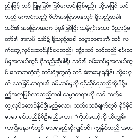
ည္းျဖင့္ သင္ ျပဳမူျခင္း ျဖစ္ေကာင္းျဖစ္မည္။ ထို႔အျပင္ သင္
သည္ ေကာင္းသည့္ စိတ္အေျခအေနတြင္ ရွိသည့္အခါ၊
သင္၏ အေျခအေနက ပုံမွန္ျဖစ္ၿပီး သန႔္ရွင္းေသာ ဝိညာဥ္ေ
တာ္၏ အလုပ္ သင္၌ ရွိသည့္အခါ သမၼာတရားကို သင္ လ
က္ေတြ႕လုပ္ေဆာင္ႏိုင္ေပသည္။ သို႔ေသာ္ သင္သည္ စမ္းသ
ပ္မႈအလယ္တြင္ ရွိသည္ဆိုပါစို႔၊ သင္၏ စမ္းသပ္မႈအလယ္တြ
င္ ေယာဘကဲ့သို႔ ဆင္းရဲဒုကၡကို သင္ ခံစားေနရခ်ိန္၊ သို႔မဟု
တ္ ေသျခင္းတရား၏ စမ္းသပ္မႈကို ရင္ဆိုင္ရသည္ဆိုပါစို႔။
ဤအရာျဖစ္လာသည့္အခါ သမၼာတရားကို သင္ လက္ေ
တြ႕လုပ္ေဆာင္ႏိုင္ဦးမည္ေလာ၊ သက္ေသခံခ်က္တြင္ ခိုင္ခိုင္
မာမာ ရပ္တည္ႏိုင္ဦးမည္ေလာ။ “ကိုယ္ေတာ့္ကို သိကြၽမ္း
လာၿပီးေနာက္တြင္ ေသရမည္ဆိုလွ်င္ပင္၊ ကြၽန္ုပ္သည္ အဘ