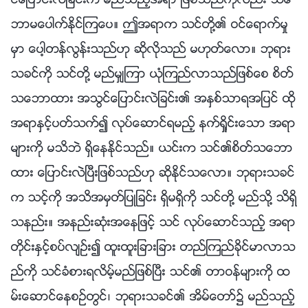
င္ေျပာင္းလဲျခင္းက မည္သည့္အရာ ျဖစ္သည္ကိုလည္း သေ
ဘာမေပါက္ႏိုင္ၾကေပ။ ဤအရာက သင္တို႔၏ ဝင္ေရာက္မႈ
မွာ ေပါ့တန္လြန္းသည္ဟု ဆိုလိုသည္ မဟုတ္ေလာ။ ဘုရား
သခင္ကို သင္တို႔ မည္မွ်ၾကာ ယုံၾကည္လာသည္ျဖစ္ေစ စိတ္
သေဘာထား အသြင္ေျပာင္းလဲျခင္း၏ အႏွစ္သာရအျပင္ ထို
အရာႏွင့္ပတ္သက္၍ လုပ္ေဆာင္ရမည့္ နက္ရႈိင္းေသာ အရာ
မ်ားကို မသိဘဲ ရွိေနႏိုင္သည္။ ယင္းက သင္၏စိတ္သေဘာ
ထား ေျပာင္းလဲၿပီးျဖစ္သည္ဟု ဆိုႏိုင္သေလာ။ ဘုရားသခင္
က သင့္ကို အသိအမွတ္ျပဳျခင္း ရွိမရွိကို သင္တို႔ မည္သို႔ သိရွိ
သနည္း။ အနည္းဆုံးအေနျဖင့္ သင္ လုပ္ေဆာင္သည့္ အရာ
တိုင္းႏွင့္စပ္လ်ဥ္း၍ ထူးထူးျခားျခား တည္ၾကည္ခိုင္မာလာသ
ည္ကို သင္ခံစားရလိမ့္မည္ျဖစ္ၿပီး သင္၏ တာဝန္မ်ားကို ထ
မ္းေဆာင္ေနစဥ္တြင္၊ ဘုရားသခင္၏ အိမ္ေတာ္၌ မည္သည့္