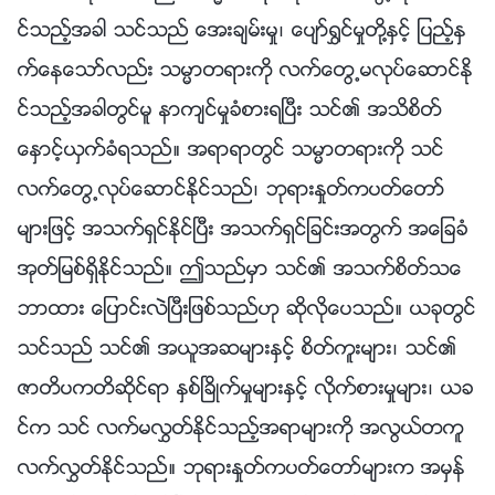
င္သည့္အခါ သင္သည္ ေအးခ်မ္းမႈ၊ ေပ်ာ္႐ႊင္မႈတို႔ႏွင့္ ျပည့္ႏွ
က္ေနေသာ္လည္း သမၼာတရားကို လက္ေတြ႕မလုပ္ေဆာင္ႏို
င္သည့္အခါတြင္မူ နာက်င္မႈခံစားရၿပီး သင္၏ အသိစိတ္
ေႏွာင့္ယွက္ခံရသည္။ အရာရာတြင္ သမၼာတရားကို သင္
လက္ေတြ႕လုပ္ေဆာင္ႏိုင္သည္၊ ဘုရားႏႈတ္ကပတ္ေတာ္
မ်ားျဖင့္ အသက္ရွင္ႏိုင္ၿပီး အသက္ရွင္ျခင္းအတြက္ အေျခခံ
အုတ္ျမစ္ရွိႏိုင္သည္။ ဤသည္မွာ သင္၏ အသက္စိတ္သေ
ဘာထား ေျပာင္းလဲၿပီးျဖစ္သည္ဟု ဆိုလိုေပသည္။ ယခုတြင္
သင္သည္ သင္၏ အယူအဆမ်ားႏွင့္ စိတ္ကူးမ်ား၊ သင္၏
ဇာတိပကတိဆိုင္ရာ ႏွစ္ၿခိဳက္မႈမ်ားႏွင့္ လိုက္စားမႈမ်ား၊ ယခ
င္က သင္ လက္မလႊတ္ႏိုင္သည့္အရာမ်ားကို အလြယ္တကူ
လက္လႊတ္ႏိုင္သည္။ ဘုရားႏႈတ္ကပတ္ေတာ္မ်ားက အမွန္