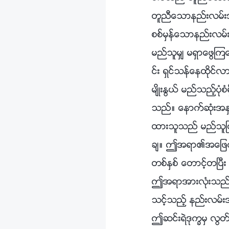
တူညီေသာနည္းလမ္းအတိ
စစ္မွန္ေသာနည္းလမ္
မည္သူမွ် မရွာေဖြ
င္း ရွင္သန္ေနထိုင္
မ်ိဳးႏြယ္ မည္သည့္ပု
သည္။ ေနာက္ဆုံးအႏွ
ထားသူသည္ မည္သူျဖစ
ခ်။ ဤအရာ၏အေျဖကို သူ
တစ္ႏွစ္ ေတာင့္တၿပီ
ဤအရာအားလုံးသည္ အဘယ
သင့္သည့္ နည္းလမ္း
ဤဆင္းရဲဒုကၡမွ လြတ္ေျ