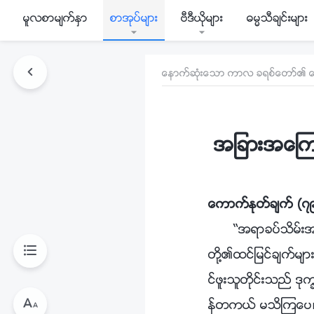
မူလစာမ်က္ႏွာ
စာအုပ္မ်ား
ဗီဒီယိုမ်ား
ဓမၼသီခ်င္းမ်ား
ေနာက္ဆုံးေသာ ကာလ ခရစ္ေတာ္၏ ေဟ
အျခားအေၾကာ
ေကာက္ႏုတ္ခ်က္ (၇
“အရာခပ္သိမ္းအ
တို႔၏ထင္ျမင္ခ်က္မ
င္ဖူးသူတိုင္းသည္ ဒု
န္တကယ္ မသိၾကေပ။ ထိ