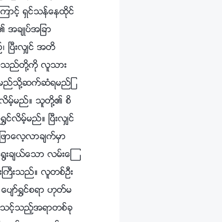
ာင့္ ရွင္သန္ေနထိုင္
႔၏ အခ်ဳပ္အျခာ
 ၿပီးလွ်င္ အတိ
သည္တို႔ကို လူသား
ို မည္သို႔ဆက္ဆံရမည္ျ
ိလိမ့္မည္။ သူတို႔၏ စိ
ႊင္လိမ့္မည္။ ၿပီးလွ်င္
ိတ္ျဖာေလ့လာခ်က္မွာ
ြးခ်ယ္ေသာ လမ္းေၾ
ရးႀကီးသည္။ လူတစ္ဦး
ေပ်ာ္႐ႊင္စရာ ဟုတ္မ
္သင့္သည့္အရာတစ္ခု