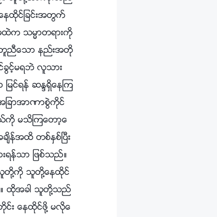
ေနထိုင္ျခင္းအတြက္
 ဤအထဲက သမၼာတရားကို
 တူညီေသာ နည္းအတို
္ခြင့္မရဘဲ လူသား
ာ ျမင္ရန္ ဆႏၵရွိေနၾက
အျခာအာဏာစြဲကိုင္
ကယ္ကို မသိၾကေတာ့ေ
်ိန္အထိ တစ္ႏွစ္ၿပီး
ြားရန္သာ ျဖစ္သည္။
႔ကို သူတို႔ေနထိုင္
။ ထိုအခါ သူတို႔သည္
္း ေနထိုင္ဖို႔ မလိုေ