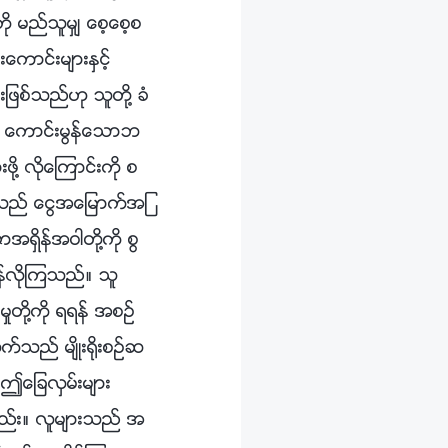
မည္သူမွ် ေစ့ေစ့စ
ေကာင္းမ်ားႏွင့္
းျဖစ္သည္ဟု သူတို႔ ခံ
ီး ေကာင္းမြန္ေသာဘ
ဖို႔ လိုေၾကာင္းကို စ
းသည္ ေငြအေျမာက္အျ
အရွိန္အဝါတို႔ကို စြ
န္လိုၾကသည္။ သူ
ႈတို႔ကို ရရန္ အစဥ္
္သည္ မ်ိဳး႐ိုးစဥ္ဆ
း ဤေျခလွမ္းမ်ား
နည္း။ လူမ်ားသည္ အ