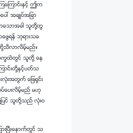
ကေၾကာင္းႏွင့္ ဤက
အေပၚ အခ်ဳပ္အျခာ
လာေသာအခါ သူတို႔တြ
ရွာေဖြရန္ ဘုရားသခ
ို႔သိလာလိမ့္မည္။
ုကၡထဲတြင္ သူတို႔ ေန
ကာင္းတို႔ႏွင့္ပတ္သ
လုံးအတြက္ ေျဖရွင္း
္ေပးလိမ့္မည္ မဟု
ျပင္ သူတို႔သည္ လုံးဝ
ကားၿပီးေနာက္တြင္ သ