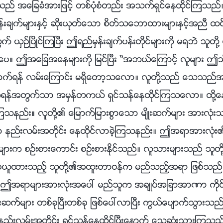
သည္ အေျခခံအားျဖင့္ တစ္ပုံစံတည္း အသက္ရွင္ေနထိုင္ၾကသည္။
န္းခ်က္မ်ားႏွင့္ ဆိုးယုတ္ေသာ စိတ္သေဘာထားမ်ားႏွင့္အညီ ထင္
္ ယွဥ္ၿပိဳင္ၾကၿပီး ဤရည္မွန္းခ်က္ပန္းတိုင္မ်ားကို မရဘဲ သူတို
ေပ။ ဤအေျခအေနမ်ားကို ျမင္ၿပီး “အဘယ္ေၾကာင့္ လူမ်ား ဤသို႔
က္ရန္ လမ္းေၾကာင္း မရွိေတာ့သေလာ။ လူတို႔သည္ ေသသည္အထိ
ရန္အတြက္သာ အမွန္တကယ္ ရွင္သန္ေနထိုင္ၾကသေလာ။ ထို႔ေနာ
ကသနည္း။ လူတို႔၏ ေျမာက္ျမားစြာေသာ မ်ိဳးဆက္မ်ား အားလု
 နည္းလမ္းအတိုင္း ေနထိုင္လာခဲ့ၾကသနည္း။ ဤအရာအားလုံး၏
ားက စဥ္းစားေကာင္း စဥ္းစားႏိုင္သည္။ လူသားမ်ားသည္ သူတိ
ံယူထားသည့္ သူတို႔၏အထူးတာဝန္က မည္သည့္အရာ ျဖစ္သည္ 
င့္ ဤအရာမ်ားအားလုံးအေပၚ မည္သူက အခ်ဳပ္အျခာအာဏာ ကိုင
ိဳးဆက္မ်ား တစ္ခုၿပီးတစ္ခု ျဖစ္ေပၚလာၿပီး ကြယ္ေပ်ာက္သြားသည္၊
ည္းလမ္းအတိုင္း ရွင္သန္ေနထိုင္ၿပီးေနာက္ ေသဆုံးသြားၾကသည္