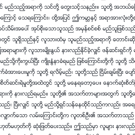
ဲတြင္ မည္သည့္အရာကို သင္တို႔ ေတြးသင့္သနည္း။ သူတို႔ အဘယ္ေၾက
ေၾကာင့္ ေသရေၾကာင္း၊ ထို႔အျပင္ ဤကမာၻႏွင့္ အရာအားလုံးတို
ပ္သိမ္းအေပၚ အုပ္စိုးေသာသူသည္ အမွန္စင္စစ္ မည္သူျဖစ္သည္၊
င္ သူရွိသည္ႏွင့္ လူသားထံမွ သူမည္သည့္အရာကို ေတာင္းဆို
၊ ဤအရာမ်ားကို လူသားမ်ိဳးႏြယ္ နားလည္ႏိုင္ခဲ့လွ်င္ ဖန္ဆင္းရွင္က
ု မည္သို႔ကိုးကြယ္ၿပီး က်ိဳးႏြံနာခံရမည္ ျဖစ္ေၾကာင္းတို႔ကို သူတို႔ သ
ံအားေပးမႈကို သူတို႔ ရလိမ့္မည္၊ သူတို႔သည္ ၿငိမ္းခ်မ္းၿပီး ေပ်ာ္႐
င့္ စိတ္ဆင္းရဲမႈတို႔အထဲတြင္ သူတို႔ မေနရေတာ့ေပ။ ေနာက္ဆုံးစ
ားကို နားလည္ရမည္။ သူတို႔၏ အသက္တာမ်ားအတြက္ သူတို႔ေ႐
္၊ ၿပီးလွ်င္ သူတို႔ မည္သို႔ရွင္သန္ေနထိုင္သည္ကလည္း အေ
ႏွင့္ ေလွ်ာက္ေသာ လမ္းေၾကာင္းတို႔က လူတစ္ဦး၏ အသက္တာသည္ 
 ဟုတ္မဟုတ္ကို ဆုံးျဖတ္ေပးသည္။ ဤသည္မွာ လူမ်ား နားလည