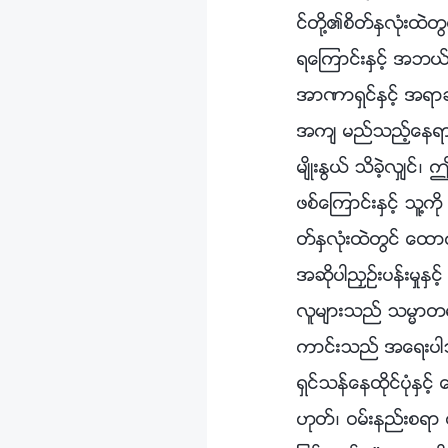
င္တို႔၏စိတ္ႏွလုံးထ
ရေၾကာင္းႏွင့္ အဘယ္
အာဏာရွင္ႏွင့္ အရာခ
အက် မည္သည့္ေနရာတြ
မ်ိဳးႏြယ္ သိခဲ့လွ်င္
ဖစ္ေၾကာင္းႏွင့္ သူ႔ကိ
တ္ႏွလုံးထဲတြင္ ေထာက္ခ
အဆိုပါညႇဥ္းပန္းမႈႏွ
လူမ်ားသည္ သမၼာတရ
ကာင္းသည္ အေရးပါသည
ရွင္သန္ေနထိုင္ပုံ
ဟုတ္၊ ဝမ္းနည္းစရာ