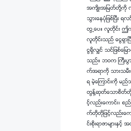
အက်ိဳးအျမတ္တို႔ကိ
သြားေနပုံျဖစ္ၿပီး ရ
တြ႕ေပ။ လူတိုင္း ဤက
လူတိုင္းသည္ ေငြရွာ
ငြရွိလွ်င္ သင္ျဖစ္ေ
သည္။ ဘဝက ႀကီးပြားခ
က္အရာကို သားသမီးမ်
ရ မဲ့ေၾကာင္းကို မည
တြန႔္ဆုတ္ေသာစိတ္တ
င့္လည္းေကာင္း၊ စည္
က္တိုတိုျဖင့္လည္းေ
င္းစိုးရာဇာမ်ားႏွင့