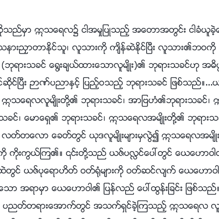
ုသည္မွာ ဣသေရလ၌ ငါအမႈျပဳသည့္ အေတာအတြင္း ငါခံယူခဲ့ေ
နားညႇာတာႏိုင္သူ၊ လူသားကို က်ိန္ဆဲႏိုင္ၿပီး လူသား၏ဘဝကို လ
(ဘုရားသခင္ ေ႐ြးခ်ယ္ထားေသာလူမ်ိဳး)၏ ဘုရားသခင္ဟု အဓိပ
ိုင္ဆိုင္ၿပီး ဉာဏ္ပညာႏွင့္ ျပည့္ဝသည့္ ဘုရားသခင္ ျဖစ္သည္။
ံ ဣသေရလလူမ်ိဳးတို႔၏ ဘုရားသခင္၊ အာျဗဟံ၏ဘုရားသခင္
းသခင္၊ ေမာေရွ၏ ဘုရားသခင္၊ ဣသေရလအမ်ိဳးတို႔၏ ဘုရားသခင
့္ လတ္တေလာ ေခတ္တြင္ ယုဒလူမ်ိဳးမ်ားမွလြဲ၍ ဣသေရလအမ်ိဳ
ု ကိုးကြယ္ၾက၏။ ၎တို႔သည္ ယဇ္ပလႅင္ေပၚတြင္ ေယေဟာဝါထံ ယ
တာ္ထဲတြင္ ယဇ္ပုေရာဟိတ္ ဝတ္႐ုံမ်ားကို ဝတ္ဆင္လ်က္ ေယေ
င့္ေသာ အရာမွာ ေယေဟာဝါ၏ ျပန္လည္ ေပၚထြန္းျခင္း ျဖစ္သည
ညတ္တရားေအာက္တြင္ အသက္ရွင္ခဲ့ၾကသည့္ ဣသေရလ လူမ်ိဳ