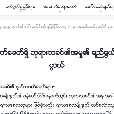
ဖတ္႐ြတ္ျပျခင္းမ်ား
ဧဝံေဂလိတရားေတာ္
သက္ေသခံခ်က္မ်
 ဘုရားသခင္၏ ေပၚလာျခင္းကို ရႈျမင္ၾကေလာ့
္ေခတ္ရွိ ဘုရားသခင္၏အမႈ၏ ရည္႐ြယ္ခ်
ပၸာယ္
သခင္၏ ႏႈတ္ကပတ္ေတာ္မ်ား-
်ိဳးႏြယ္၏ ဖန္ဆင္းျခင္းေနာက္တြင္၊ ဘုရားသခင္၏ အမႈ အေျ
ာ ဣသေရလလူမ်ား ျဖစ္ခဲ့သည္။ ဣသေရလမ်ိဳးႏြယ္ တစ္ခုလုံးသည