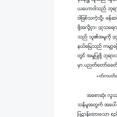
ယေဟာဝါသည္ ဘုရားသခင
ဝါျဖစ္သကဲ့သို႔၊ ဖန
ဖို႔အလို႔ငွာ၊ ဣသေ
သည္ သူ၏အမႈကို ဣသ
နယ္ေျမသည္ ကမာၻေျမ
တြင္ အမႈျပဳဖို႔ ဘ
မွာ ပညတ္ေတာ္ေခတ
—ႏႈတ္ကပတ္ေ
အေစာဆုံး လူသား
သန္မႈအတြက္ အေပၚယံ
ျပ႒ာန္းထားေသာ စည္း