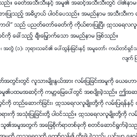
္သည္။ ေခတ္အသီးသီးႏွင့္ အမႈ၏ အဆင့္အသီးသီးတြင္ ငါ၏န
 ကိုယ္စားျပဳသည့္ အဓိပၸာယ္ ပါဝင္ေပသည္။ အမည္နာမ အသီးသီးက 
ဝါ” သည္ ပညတ္ေတာ္ေခတ္ကို ကိုယ္စားျပဳၿပီး ဣသေရလလူမ်ိဳ
္ကို ေခၚသည့္ ခ်ီးေျမႇာက္ေသာ အမည္နာမ ျဖစ္သည္။
 အတြဲ (၁)၊ ဘုရားသခင္၏ ေပၚထြန္းျခင္းႏွင့္ အမႈေတာ္၊ ကယ္တင္ရွင္သည
လ်က္ ျပ
အတြင္းတြင္ လူသားမ်ိဳးႏြယ္အား လမ္းျပျခင္းအမႈကို ေယေ
ီး၊ အမႈ၏ပထမအဆင့္ကို ကမာၻေျမေပၚတြင္ အစပ်ိဳးခဲ့သည္။ ဤအဆင
လႅင္ကို တည္ေဆာက္ျခင္း၊ ဣသေရလလူမ်ိဳးတို႔ကို လမ္းျပရန္ႏွ
းကို အသုံးျပဳျခင္းတို႔ ပါဝင္သည္။ ဣသေရလလူမ်ိဳးတို႔ကို လမ္းျ
 သူ၏အမႈအတြက္ အေျခစိုက္ရာတစ္ခုကို စတင္ေဆာင္႐ြက္ခဲ့သည္
ႈကို ဣသေရလကို ေက်ာ္လြန္၍ တိုးခ်ဲ႕ခဲ့သည္၊ ယင္းမွာ ေနာင