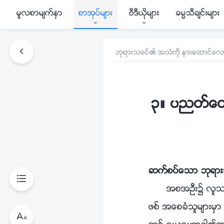
မူလစာမ်က္ႏွာ
စာအုပ္မ်ား
ဗီဒီယိုမ်ား
ဓမၼသီခ်င္းမ်ား
ဘုရားသခင္၏ အသံကို နားေထာင္ေလာ့
၃။ ပညတ္ေတာ
ဆက္စပ္ေသာ ဘုရား
အစအဦး၌ လူသားမ
ဖစ္ အေစခံသူမ်ားမွ