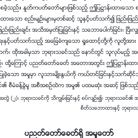
္ဝင္ေစခဲ့သည္။ ႏႈတ္ကပတ္ေတာ္မ်ားျဖစ္သည့္ ဤျပ႒ာန္းထားေသာ စ
ာန္းထားေသာ စည္းမ်ဥ္းမ်ားမွတစ္ဆင့္ သူႏွင့္ပတ္သက္၍ ျဖည္းျဖည္
ည္းျဖည္းခ်င္း အသိအမွတ္ျပဳျခင္းႏွင့္ သေဘာေပါက္ျခင္း၊ ၿပီးလွ်
းႏွင့္ပတ္သက္သည့္ အေျခခံက်ေသာ ရႈေထာင့္တို႔ကို လူတို႔အား
နာက္၊ ထိုအခါမွသာ ဘုရားသခင္သည္ ေနာင္တြင္ သူလုပ္မည့္ အမ
ဖစ္သည္၊ ထို႔ေၾကာင့္ ပညတ္ေတာ္ေခတ္ အေတာအတြင္း ဤျပ႒ာန္းထာ
 ျပဳခဲ့ေသာ အမႈမွာ လူသားမ်ိဳးႏြယ္ကို ကယ္တင္ျခင္းႏွင့္သက္ဆိ
သခင္၏ စီမံခန႔္ခြဲမႈ အစီအစဥ္ထဲက အမႈ၏ ပထမဆုံး အဆင့္ ျဖစ္သည
တြဲ (၂)၊ ဘုရားသခင္ကို သိကြၽမ္းျခင္းႏွင့္ စပ္လ်ဥ္း၍၊ ဘုရားသခင္
စိတ္သေဘာထားႏွင့္ ဘုရားသခ
ပညတ္ေတာ္ေခတ္ရွိ အမႈေတာ္