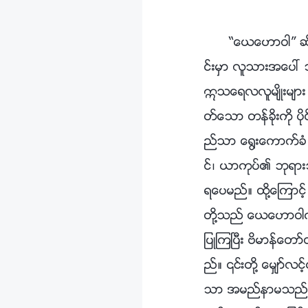
“ေယေဟာဝါ” ဆိ
င္းမွာ လူသားအေပၚ သ
ဣသေရလလူမ်ိဳးမ်ား 
တ္ေသာ တန္ခိုးကို ပ
ည္သာ ေ႐ြးေကာက္ခ
င္၊ ယာကုပ္၏ ဘုရာ
ရေပမည္။ ထို႔ေၾကာင
တို႔သည္ ေယေဟာဝါကိ
ျပဳၾကၿပီး ဗိမာန္ေ
ည္။ ၎တို႔ ေမွ်ာ္လ
သာ အမည္နာမသည္ ပ