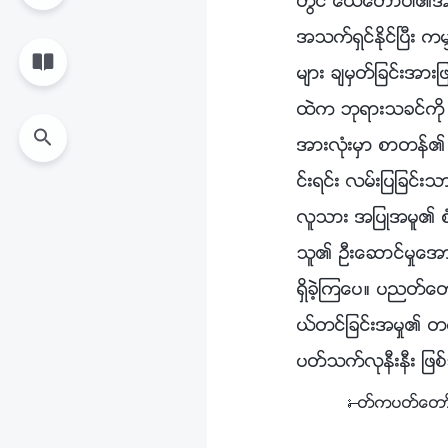
တြင္ ေယေဟာဝါ၏အမႈ
အသက္ရွင္ႏိုင္ၿပီး ကမ
မ်ား ခ်မွတ္ျခင္းအား
ထဲက ဘုရားသခင္ကို လ
အားလုံးမွာ စာတန္၏ ေ
င္းရင္း လမ္းျပျခင္း
လူသား အျပဳအမူ၏ စံမ
သူ၏ ဦးေဆာင္မႈေအာ
ရွိခဲ့ၾကေပ။ ပညတ္ေ
ယ္တင္ျခင္းအမႈ၏ တက
ပတ္သက္လုနီးနီး ျဖ
—ႏႈတ္ကပတ္ေတာ္