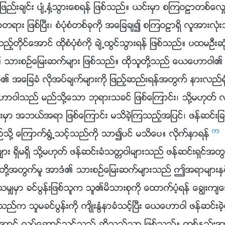
္းျဖည္းခ်င္း ပ်ံ႕ႏွံ႔သြားေစရန္ ျဖစ္သည္။ ယင္းမွာ စၾကဝဠာတစ္ေ
ား ျဖစ္ၿပီး၊ စံပုံစံတစ္ခုကို အေျခခ်၍ စၾကဝဠာရွိ လူအားလ
ည့္တိုင္ေအာင္ ထိုစံပုံစံကို ခ်ဲ႕ထြင္သြားရန္ ျဖစ္သည္။ ပ
နာဧ၏ သားစဥ္ေျမးဆက္မ်ား ျဖစ္သည္။ ထိုသူတို႔သည္ ေယေဟာဝ
 ဘဝ၏ အေျခခံ လိုအပ္ခ်က္မ်ားကို ျဖည့္ဆည္းရန္အတြက္ နားလည္႐ုံ
ဟာဝါသည္ မည္သို႔ေသာ ဘုရားသခင္ ျဖစ္ေၾကာင္း၊ သို႔မဟုတ္
မွာ အဘယ္အရာ ျဖစ္ေၾကာင္း မသိခဲ့ၾကသည့္အျပင္၊ ဖန္ဆင္းျခင
က
္သို႔ ေၾကာက္႐ြံ႕သင့္သည္ကို သာ၍ပင္ မသိေပ။ လိုက္နာရန္
မ်ား ရွိမရွိ သို႔မဟုတ္ ဖန္ဆင္းခံသတၱဝါမ်ားသည္ ဖန္ဆင္းရွင္
မရွိ တို႔အတြက္မူ အာဒံ၏ သားစဥ္ေျမးဆက္မ်ားသည္ ဤအရာမ်ားႏ
ိသမွ်မွာ ခင္ပြန္းျဖစ္သူက သူ၏မိသားစုကို ေထာက္ပံ့ရန္ ေခြၽး
ီးသည္က သူမခင္ပြန္းကို က်ိဳးႏြံနာခံသင့္ၿပီး ေယေဟာဝါ ဖန္ဆင္းခ