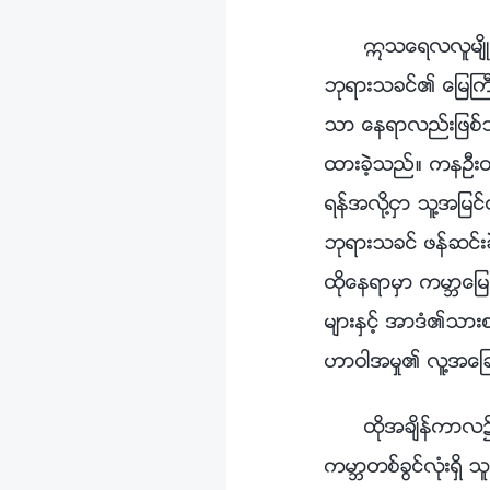
ဣသေရလလူမ်ိဳး
ဘုရားသခင္၏ ေျမႀကီး
သာ ေနရာလည္းျဖစ္
ထားခဲ့သည္။ ကနဦးတ
ရန္အလို႔ငွာ သူ႔အျမင္
ဘုရားသခင္ ဖန္ဆင္းခဲ
ထိုေနရာမွာ ကမာၻေျ
မ်ားႏွင့္ အာဒံ၏သာ
ဟာဝါအမႈ၏ လူ႔အေျခခံ
ထိုအခ်ိန္ကာလ
ကမာၻတစ္ခြင္လုံးရွိ သ