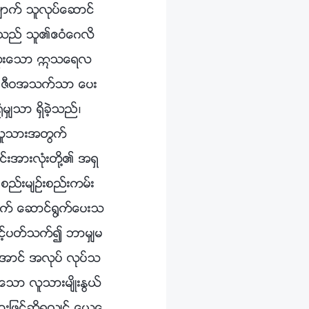
လွ်ာက္ သူလုပ္ေဆာင္
ုံးသည္ သူ၏ဧဝံေဂလိ
ထမဦးဆုံးေသာ ဣသေရလ
ါ၏ ဇီဝအသက္သာ ေပး
မွ်သာ ရွိခဲ့သည္၊
 လူသားအတြက္
္းအားလုံးတို႔၏ အရွ
စည္းမ်ဥ္းစည္းကမ္း
အတြက္ ေဆာင္႐ြက္ေပးသ
ွင့္ပတ္သက္၍ ဘာမွ်မ
က်ေအာင္ အလုပ္ လုပ္သ
ဲ့ေသာ လူသားမ်ိဳးႏြယ္