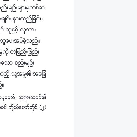
ည္းမ်ဥ္းမ်ားမွတစ္ဆ
းခ်င္း နားလည္ျခင္း၊
င္ သူႏွင့္ လူသား
 သူေပးအပ္ခဲ့သည္။
ႈကို တျဖည္းျဖည္း
းေသာ စည္းမ်ဥ္း
ုင္သည့္ သူ႔အမႈ၏ အေျခ
္။
၏ အမႈေတာ္၊ ဘုရားသခင္၏
င္ ကိုယ္ေတာ္တိုင္ (၂)