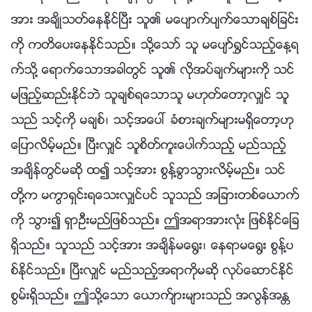
အား အခ်ိဳသတ္ေနႏိုင္ၿပီး သူ၏ မေပ်ာက္ပ်က္ေသာခ်စ္ျခင္း
ကို ကတိေပးေနႏိုင္သည္။ သို႔ေသာ္ သူ မေပ်ာ္႐ႊင္သည့္ေန႔ရ
က္သို႔ ေရာက္ေသာအခါတြင္ သူ၏ လိုအပ္ခ်က္မ်ားကို သင္
မျဖည့္ဆည္းႏိုင္ဘဲ သူခ်စ္ရေသာသူ မဟုတ္ေတာ့လွ်င္ သူ
သည္ သင့္ကို မခ်စ္၊ သင့္အေပၚ ခံစားခ်က္မ်ားမရွိေတာ့ဟု
ေျပာလိမ့္မည္။ ၿပီးလွ်င္ သူစိတ္ကူးေပါက္သည့္ မည္သည့္
အခ်ိန္တြင္မဆို ထ၍ သင့္အား စြန႔္ခြာသြားလိမ့္မည္။ သင္
တို႔က မကြာရွင္းရေသးလွ်င္ပင္ သူသည္ အျခားတစ္ေယာက္
ကို သြား၍ ရွာဦးမည္ျဖစ္သည္။ ဤအရာအားလုံး ျဖစ္ႏိုင္ေျခ
ရွိသည္။ သူသည္ သင့္အား အခ်ိန္မေ႐ြး၊ ေနရာမေ႐ြး စြန႔္ပ
စ္ႏိုင္သည္။ ၿပီးလွ်င္ မည္သည့္အရာကိုမဆို လုပ္ေဆာင္ႏိုင္
စြမ္းရွိသည္။ ဤသို႔ေသာ ေယာက္်ားမ်ားသည္ အလြန္အႏၲ