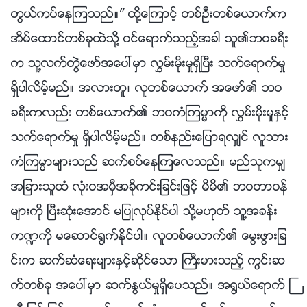
တြယ္ကပ္ေနၾကသည္။” ထို႔ေၾကာင့္ တစ္ဦးတစ္ေယာက္က
အိမ္ေထာင္တစ္ခုထဲသို႔ ဝင္ေရာက္သည့္အခါ သူ၏ဘဝခရီး
က သူ႔လက္တြဲေဖာ္အေပၚမွာ လႊမ္းမိုးမႈရွိၿပီး သက္ေရာက္မႈ
ရွိပါလိမ့္မည္။ အလားတူ၊ လူတစ္ေယာက္ အေဖာ္၏ ဘဝ
ခရီးကလည္း တစ္ေယာက္၏ ဘဝကံၾကမၼာကို လႊမ္းမိုးမႈႏွင့္
သက္ေရာက္မႈ ရွိပါလိမ့္မည္။ တစ္နည္းေျပာရလွ်င္ လူသား
ကံၾကမၼာမ်ားသည္ ဆက္စပ္ေနၾကေလသည္။ မည္သူကမွ်
အျခားသူထံ လုံးဝအမွီအခိုကင္းျခင္းျဖင့္ မိမိ၏ ဘဝတာဝန္
မ်ားကို ၿပီးဆုံးေအာင္ မျပဳလုပ္ႏိုင္ပါ သို႔မဟုတ္ သူ႔အခန္း
က႑ကို မေဆာင္႐ြက္ႏိုင္ပါ။ လူတစ္ေယာက္၏ ေမြးဖြားျခ
င္းက ဆက္ဆံေရးမ်ားႏွင့္ဆိုင္ေသာ ႀကီးမားသည့္ ကြင္းဆ
က္တစ္ခု အေပၚမွာ ဆက္ႏြယ္မႈရွိေပသည္။ အ႐ြယ္ေရာက္ ႀ