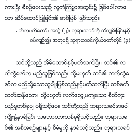
ကားၿပီး စီစဥ္ေပးသည့္ လူ႔ကံၾကမၼာအတြင္း၌ ျဖစ္ေပၚလာေ
သာ အိမ္ေထာင္ျပဳျခင္း၏ ဇာစ္ျမစ္ ျဖစ္သည္။
—ႏႈတ္ကပတ္ေတာ္၊ အတြဲ (၂)၊ ဘုရားသခင္ကို သိကြၽမ္းျခင္းႏွင့္
စပ္လ်ဥ္း၍၊ အတုမရွိ ဘုရားသခင္ကိုယ္ေတာ္တိုင္ (၃)
သင္တို႔သည္ အိမ္ေထာင္ႏွင့္ပတ္သက္ၿပီး၊ သင္၏ လ
က္တြဲေဖာ္က မည္သူျဖစ္သည္၊ သို႔မဟုတ္ သင္၏ လက္တြဲေ
ဖာ္က မည္သို႔ေသာသူမ်ိဳးျဖစ္သည္ႏွင့္ပတ္သက္ၿပီး တစ္ဖက္
သတ္ဆန္ေသာ၊ သို႔မဟုတ္ လက္ေတြ႕မက်ေသာ စိတ္ကူး
ယဥ္မႈတစ္ခုမွ် မရွိသင့္ေပ။ သင္တို႔သည္ ဘုရားသခင္အေပၚ
က်ိဳးႏြံနာခံျခင္း သေဘာထားတစ္ခုရွိသင့္သည္။ ဘုရားသခ
င္၏ အစီအစဥ္မ်ားႏွင့္ စီမံမႈကို နာခံသင့္သည္။ ဘုရားသခင္