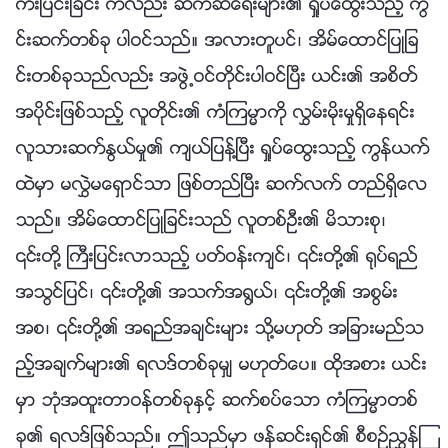
ကီးျပင္းျခင္း ကလည္း ဆက္ဆံေရးမ်ား၏ ရႈပ္ေထြးသည့္ ကြ
င္းဆက္တစ္ခု ပါဝင္သည္။ အလားတူပင္၊ အိမ္ေထာင္ျပဳျခ
င္းတစ္ခုသည္လည္း အဖြဲ႕ဝင္တိုင္းပါဝင္ၿပီး ယင္း၏ အစိတ္
အပိုင္းျဖစ္သည့္ လူတိုင္း၏ ကံၾကမၼာကို လႊမ္းမိုးမႈရွိေနရင္း
လူသားဆက္ႏြယ္မႈ၏ က်ယ္ျပန႔္ၿပီး ရႈပ္ေထြးသည့္ ကြန္ယက္
ထဲမွာ မလႊဲမေရွာင္သာ ျဖစ္တည္ၿပီး ဆက္လက္ တည္ရွိေလ
သည္။ အိမ္ေထာင္ျပဳျခင္းသည္ လူတစ္ဦး၏ မိသားစု၊
၎တို႔ ႀကီးျပင္းလာသည့္ ပတ္ဝန္းက်င္၊ ၎တို႔၏ ႐ုပ္ရည္
အသြင္ျပင္၊ ၎တို႔၏ အသက္အ႐ြယ္၊ ၎တို႔၏ အစြမ္း
အစ၊ ၎တို႔၏ အရည္အခ်င္းမ်ား သို႔မဟုတ္ အျခားမည္သ
ည့္အခ်က္မ်ား၏ ရလဒ္တစ္ခုမွ် မဟုတ္ေပ။ ထိုအစား ယင္း
မွာ ဘုံအထူးတာဝန္တစ္ခုႏွင့္ ဆက္စပ္ေသာ ကံၾကမၼာတစ္
ခု၏ ရလဒ္ျဖစ္သည္။ ဤသည္မွာ ဖန္ဆင္းရွင္၏ စီစဥ္ၫႊန္ၾ