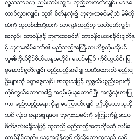
လူ႔သဘာဝက ၾကမ္းတမ္းလွ်င္၊ လွည့္စားတတ္လွ်င္၊ မာနေ
ထာင္လႊားလွ်င္၊ သူ၏ စိတ္ႏွလုံး၌ ဘုရားသခင္မရွိဘဲ မိမိကို
ယ္ကို သူတစ္ပါးတို႔ထက္ သာလြန္သည္ဟု သတ္မွတ္လွ်င္၊
အလုပ္၊ တာဝန္ႏွင့္ ဘုရားသခင္၏ တာဝန္ေပးေစခိုင္းခ်က္ႏွ
င့္ ဘုရားအိမ္ေတာ္၏ မည္သည့္အႀကီးစားကိစၥကိုမဆိုပင္
သူ၏ကိုယ္ပိုင္စိတ္ဆႏၵအတိုင္း မဆင္မျခင္ ကိုင္တြယ္ပီး ျပဳ
မူေဆာင္႐ြက္လွ်င္၊ မည္သည့္အခါမွ် သတိမထားဘဲ စည္းမ်
ဥ္းမ်ားကို မရွာေဖြလွ်င္၊ အထူးသျဖင့္ လႉဖြယ္ပစၥည္းမ်ားကို
ကိုင္တြယ္ေသာအခါ၌ အရမ္းမဲ့ယူေဆာင္ၿပီး အလြဲသုံးစားျပဳ
ကာ မည္သည့္အရာကိုမွ် မေၾကာက္လွ်င္ ဤသို႔ေသာသူကို
သင္ လုံးဝ မရွာေဖြရေပ။ ဘုရားသခင္ကို ေၾကာက္႐ြံ႕ေသာ
စိတ္ႏွလုံးမရွိသျဖင့္ သူသည္ မည္သည့္အရာကိုမဆို လုပ္ေ
ဆာင္ႏိုင္သည္။ ယခုအခ်ိန္တြင္ ထိုသို႔ေသာသူသည္ သင့္