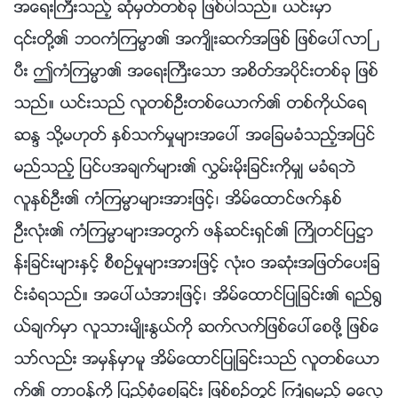
အေရးႀကီးသည့္ ဆုံမွတ္တစ္ခု ျဖစ္ပါသည္။ ယင္းမွာ
၎တို႔၏ ဘဝကံၾကမၼာ၏ အက်ိဳးဆက္အျဖစ္ ျဖစ္ေပၚလာၿ
ပီး ဤကံၾကမၼာ၏ အေရးႀကီးေသာ အစိတ္အပိုင္းတစ္ခု ျဖစ္
သည္။ ယင္းသည္ လူတစ္ဦးတစ္ေယာက္၏ တစ္ကိုယ္ေရ
ဆႏၵ သို႔မဟုတ္ ႏွစ္သက္မႈမ်ားအေပၚ အေျခမခံသည့္အျပင္
မည္သည့္ ျပင္ပအခ်က္မ်ား၏ လႊမ္းမိုးျခင္းကိုမွ် မခံရဘဲ
လူႏွစ္ဦး၏ ကံၾကမၼာမ်ားအားျဖင့္၊ အိမ္ေထာင္ဖက္ႏွစ္
ဦးလုံး၏ ကံၾကမၼာမ်ားအတြက္ ဖန္ဆင္းရွင္၏ ႀကိဳတင္ျပ႒ာ
န္းျခင္းမ်ားႏွင့္ စီစဥ္မႈမ်ားအားျဖင့္ လုံးဝ အဆုံးအျဖတ္ေပးျခ
င္းခံရသည္။ အေပၚယံအားျဖင့္၊ အိမ္ေထာင္ျပဳျခင္း၏ ရည္႐ြ
ယ္ခ်က္မွာ လူသားမ်ိဳးႏြယ္ကို ဆက္လက္ျဖစ္ေပၚေစဖို႔ ျဖစ္ေ
သာ္လည္း အမွန္မွာမူ အိမ္ေထာင္ျပဳျခင္းသည္ လူတစ္ေယာ
က္၏ တာဝန္ကို ျပည့္စုံေစျခင္း ျဖစ္စဥ္တြင္ ႀကဳံရမည့္ ဓေလ့