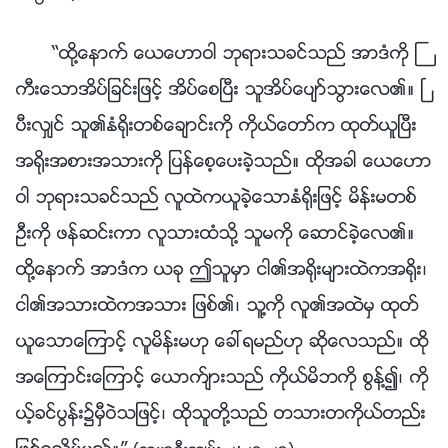
“ထို႔ေနာက္ ေယေဟာဝါ ဘုရားသခင္သည္ အာဒံကို ႀ
ကီးေသာအိပ္ျခင္းျဖင့္ အိပ္ေစၿပီး သူအိပ္ေပ်ာ္သြားေလ၏။ ၿ
ပီးလွ်င္ သူ၏နံ႐ိုးတစ္ေခ်ာင္းကို ကိုယ္ေတာ္က ထုတ္ယူၿပီး
အ႐ိုးအစားအသားကို ျပန္ေစ့ေပးခဲ့သည္။ ထိုအခါ ေယေဟာ
ဝါ ဘုရားသခင္သည္ လူထဲကယူခဲ့ေသာနံ႐ိုးျဖင့္ မိန္းမတစ္
ဦးကို ဖန္ဆင္းကာ လူသားထံသို႔ သူမကို ေဆာင္ခဲ့ေလ၏။
ထို႔ေနာက္ အာဒံက ယခု ဤသူမွာ ငါ၏အ႐ိုးမ်ားထဲကအ႐ိုး၊
ငါ၏အသားထဲကအသား ျဖစ္၏၊ သူ႔ကို လူ၏အထဲမွ ထုတ္
ယူေသာေၾကာင့္ လူမိန္းမဟု ေခၚရမည္ဟု ဆိုေလသည္။ ထို
အေၾကာင္းေၾကာင့္ ေယာက္်ားသည္ ကိုယ္မိဘကို စြန႔္၍၊ ကို
ယ့္ခင္ပြန္း၌မွီဝဲသျဖင့္၊ ထိုသူတို႔သည္ တသားတကိုယ္တည္း