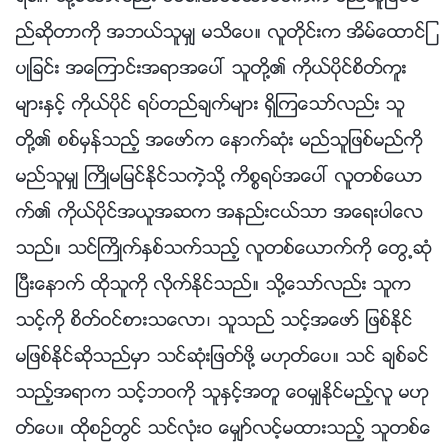
ည္ဆိုတာကို အဘယ္သူမွ် မသိေပ။ လူတိုင္းက အိမ္ေထာင္ျ
ပဳျခင္း အေၾကာင္းအရာအေပၚ သူတို႔၏ ကိုယ္ပိုင္စိတ္ကူး
မ်ားႏွင့္ ကိုယ္ပိုင္ ရပ္တည္ခ်က္မ်ား ရွိၾကေသာ္လည္း သူ
တို႔၏ စစ္မွန္သည့္ အေဖာ္က ေနာက္ဆုံး မည္သူျဖစ္မည္ကို
မည္သူမွ် ႀကိဳမျမင္ႏိုင္သကဲ့သို႔ ကိစၥရပ္အေပၚ လူတစ္ေယာ
က္၏ ကိုယ္ပိုင္အယူအဆက အနည္းငယ္သာ အေရးပါေလ
သည္။ သင္ႀကိဳက္ႏွစ္သက္သည့္ လူတစ္ေယာက္ကို ေတြ႕ဆုံ
ၿပီးေနာက္ ထိုသူကို လိုက္ႏိုင္သည္။ သို႔ေသာ္လည္း သူက
သင့္ကို စိတ္ဝင္စားသေလာ၊ သူသည္ သင့္အေဖာ္ ျဖစ္ႏိုင္
မျဖစ္ႏိုင္ဆိုသည္မွာ သင္ဆုံးျဖတ္ဖို႔ မဟုတ္ေပ။ သင္ ခ်စ္ခင္
သည့္အရာက သင့္ဘဝကို သူႏွင့္အတူ ေဝမွ်ႏိုင္မည့္လူ မဟု
တ္ေပ။ ထိုစဥ္တြင္ သင္လုံးဝ ေမွ်ာ္လင့္မထားသည့္ သူတစ္ေ