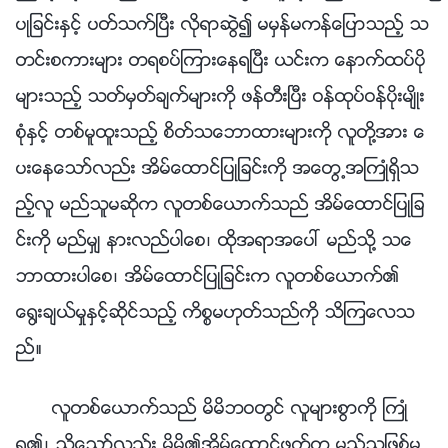
ပဳျခင္းႏွင့္ ပတ္သက္ၿပီး လိုရာဆြဲ၍ မမွန္မကန္ေျပာသည့္ သ
တင္းစကားမ်ား တရစပ္ၾကားေနရၿပီး ယင္းက ေနာက္ထပ္ပို
မ်ားသည့္ သတ္မွတ္ခ်က္မ်ားကို ဖန္တီးၿပီး ဝန္ထုပ္ဝန္ပိုးမ်ိဳး
စုံႏွင့္ တစ္မူထူးသည့္ စိတ္သေဘာထားမ်ားကို လူတို႔အား ေ
ပးေနေသာ္လည္း အိမ္ေထာင္ျပဳျခင္းကို အေတြ႕အႀကဳံရွိသ
ည့္လူ မည္သူမဆိုက လူတစ္ေယာက္သည္ အိမ္ေထာင္ျပဳျခ
င္းကို မည္မွ် နားလည္ပါေစ၊ ထိုအရာအေပၚ မည္သို႔ သေ
ဘာထားပါေစ၊ အိမ္ေထာင္ျပဳျခင္းက လူတစ္ေယာက္၏
ေ႐ြးခ်ယ္မႈႏွင့္ဆိုင္သည့္ ကိစၥမဟုတ္သည္ကို သိၾကေလသ
ည္။
လူတစ္ေယာက္သည္ မိမိဘဝတြင္ လူမ်ားစြာကို ႀကဳံ
ရ၏၊ သို႔ေသာ္လည္း မိမိ၏အိမ္ေထာင္ဖက္က မည္သူျဖစ္မ