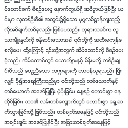
မ္ေထာင္ဖက္ စီစဥ္ေပးမႈ ေနာက္ကြယ္ရွိ အဓိပၸာယ္ျဖစ္ၿပီး ယ
င္းမွာ လူတစ္ဦးစီ၏ အတြင္း၌ရွိေသာ ပုဂၢလဓိ႒ာန္က်သည့္
လိုအပ္ခ်က္တစ္ခုလည္း ျဖစ္ေပသည္။ ဘုရားသခင္က လူ
သားမ်ိဳးႏြယ္ကို ဖန္ဆင္းေသာအခါ ၎တို႔ကို အထီးမက်န္ေ
စလိုေပ။ ထို႔ေၾကာင့္ ၎တို႔အတြက္ အိမ္ေထာင္ကို စီစဥ္ေပး
ခဲ့သည္။ အိမ္ေထာင္တြင္ ေယာက္်ားႏွင့္ မိန္းမတို႔ တစ္ဦးခ်
င္းစီသည္ မတူညီေသာ က႑မ်ားကို တာဝန္ယူရသည္။ ၿပီး
လွ်င္ ပို၍အေရးႀကီးသည္မွာ ၎တို႔သည္ တစ္ေယာက္ႏွင့္
တစ္ေယာက္ အေဖာ္ျပဳၿပီး ပံ့ပိုးျခင္း၊ ေန႔စဥ္ ေကာင္းစြာ ေန
ထိုင္ျခင္း၊ ဘဝ၏ လမ္းတစ္ေလွ်ာက္တြင္ ေကာင္းစြာ ေရွ႕ဆ
က္သြားျခင္းတို႔ ျဖစ္သည္။ တစ္ခ်က္အေနျဖင့္ ၎တို႔သည္
အခ်င္းခ်င္း အေဖာ္ျပဳႏိုင္ၿပီး အျခားတစ္ခ်က္အေနျဖင့္