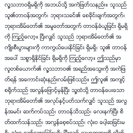
လူ႔သဘာဝရွိမရွိကို အဘယ္သို႔ အကဲျဖတ္သနည္း။ သူသည္
သူ၏တာဝန္အတြက္၊ ဘုရားသခင္၏ ေစခိုင္းခ်က္အတြက္၊
ဘုရားအိမ္ေတာ္၏ အမႈေတာ္အတြက္ တာဝန္ခံယူျခင္း ရွိမရွိ
ကို ၾကည့္ေလာ့။ ၿပီးလွ်င္ သူသည္ ဘုရားအိမ္ေတာ္၏ အ
က်ိဳးစီးပြားမ်ားကို ကာကြယ္ေပးႏိုင္ျခင္း ရွိမရွိ၊ သူ၏ တာဝန္
အေပၚ သစၥာရွိႏိုင္ျခင္း ရွိမရွိကို ၾကည့္ေလာ့။ ဤသည္မွာ
လူတစ္ေယာက္၏ လူ႔သဘာဝ၏ အရည္အေသြးကို အကဲျဖ
တ္ရန္ အေကာင္းဆုံးနည္းလမ္းျဖစ္သည္။ ဤလူ၏ အက်င့္
စ႐ိုက္သည္ အလြန္ေျဖာင့္မွန္ၿပီး သူ႔ထံသို႔ တာဝန္ေပးေသာ
ဘုရားအိမ္ေတာ္၏ အလုပ္ႏွင့္ပတ္သက္လွ်င္ သူသည္ အလြ
န္အမင္း ဆက္ကပ္သည္၊ တာဝန္သိသည္၊ ေလးနက္ၿပီး စိ
တ္ထက္သန္သည္၊ အလြန္ေစ့စပ္သည္၊ လုံးဝ ေပါ့ဆျခင္းမ