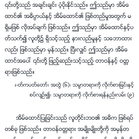
၎တို႔သည္ အခ်င္းခ်င္း ပံ့ပိုးႏိုင္သည္။ ဤသည္မွာ အိမ္ေ
ထာင္၏ အဓိပၸာယ္ႏွင့္ အိမ္ေထာင္၏ ျဖစ္တည္မႈအတြက္ မ
ရွိမျဖစ္ လိုအပ္ခ်က္ ျဖစ္သည္။ ဤသည္မွာ အိမ္ေထာင္ႏွင့္ပ
တ္သက္၍ လူတို႔၌ ရွိသင့္သည့္ နားလည္မႈႏွင့္ သေဘာထား
လည္း ျဖစ္သည္မွာ မွန္သည္။ ၿပီးလွ်င္ ဤသည္မွာ အိမ္ေ
ထာင္အေပၚ ၎တို႔ ျဖည့္ဆည္းသင့္သည့္ တာဝန္ႏွင့္ ဝတၱ
ရားျဖစ္သည္။
—ႏႈတ္ကပတ္ေတာ္၊ အတြဲ (၆)၊ သမၼာတရားကို လိုက္စားျခင္းႏွင့္
စပ္လ်ဥ္း၍၊ သမၼာတရားကို လိုက္စားရန္နည္းလမ္း (၉)
အိမ္ေထာင္ျပဳျခင္းသည္ လူတိုင္းဘဝ၏ အဓိက ျဖစ္ရပ္
တစ္ခု ျဖစ္သည္။ တာဝန္ဝတၱရား အမ်ိဳးမ်ိဳးတို႔ကို အမွန္တ