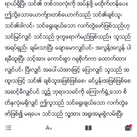
ရာယ္ရွိၿပီး သင္၏ တစ္ဘဝလုံးကို အပ္ႏွံဖို႔ မထိုက္တန္ေပ။
ဤသို႔ေသာေယာက္်ားတစ္ေယာက္သည္ သင္၏ခ်စ္သူ၊
သင္၏ဒါလင္၊ သင္ေ႐ြးခ်ယ္ေသာ လက္တြဲေဖာ္ျဖစ္သည္ဟု
သင္ျမင္လွ်င္ သင္သည္ ဒုကၡေရာက္မည္ျဖစ္သည္။ သူသည္
အရပ္ရွည္၊ ခ်မ္းသာၿပီး ေခ်ာေမာလွ်င္ပင္၊ အလြန႔္အလြန္ ပါ
ရမီထူးၿပီး သင့္အား ေကာင္းစြာ ဂ႐ုစိုက္ကာ ေထာက္ထား
လွ်င္ပင္၊ ၿပီးလွ်င္ အေပၚယံအားျဖင့္ ေျပာလွ်င္ သူသည္ အ
ထူးသျဖင့္ သင္၏ ခ်စ္သူအျဖစ္ျဖစ္ေစ၊ ခင္ပြန္းအျဖစ္ျဖစ္ေစ
အဆင့္မီလွ်င္ပင္ သူ႔၌ ဘုရားသခင္ကို ေၾကာက္႐ြံ႕ေသာ စိ
တ္ႏွလုံးမရွိလွ်င္ ဤလူသည္ သင္ေ႐ြးခ်ယ္ေသာ လက္တြဲေ
ဖာ္ျဖစ္၍ မရေပ။ သင္သည္ သူ႔အား အ႐ူးအမူးစြဲလမ္းၿပီး
သူႏွင့္စတင္၍ တြဲကာ ထို႔ေနာက္တြင္ လက္ထပ္လွ်င္ သူသ
ည္ သင္၏တစ္ဘဝလုံး၌ သင့္အတြက္ အိပ္မက္ဆိုးႏွင့္ ဒုကၡ