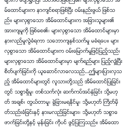
မ်ားက ေပ်ာ္႐ႊင္ၿပီး သဟဇတျဖစ္ၾက၏၊ မ်ားလွစြာေသာ အိ
မ္ေထာင္မ်ားက နာက်င္စရာျဖစ္ၿပီး ဝမ္းနည္းဖြယ္ ျဖစ္သ
ည္။ မ်ားလွစြာေသာ အိမ္ေထာင္မ်ားက အျခားသူမ်ား၏
အားက်မႈကို ျဖစ္ေစ၏၊ မ်ားလွစြာေသာ အိမ္ေထာင္မ်ားမွာ
နားလည္မႈလြဲခံရကာ သေဘာက်ႏွစ္သက္မႈ မခံရေပ။ မ်ား
လွစြာေသာ အိမ္ေထာင္မ်ားက ဝမ္းေျမာက္မႈျဖင့္ျပည့္သည္၊
မ်ားလွစြာေသာ အိမ္ေထာင္မ်ားမွာ မ်က္ရည္မ်ား ျပည့္လွ်ံၿပီး
စိတ္ပ်က္ျခင္းကို ယူေဆာင္လာေလသည္...ဤမ်ားျပားလွသ
ည့္ အိမ္ေထာင္မ်ားတြင္ လူသားတို႔သည္ အိမ္ေထာင္ျပဳျခင္း
တြင္ သစၥာရွိမႈ၊ တစ္သက္လုံး ဆက္ကပ္အပ္ႏွံျခင္း သို႔မဟု
တ္ အခ်စ္၊ တြယ္တာမႈ၊ ခြဲျခားမရႏိုင္မႈ၊ သို႔မဟုတ္ ႀကိတ္မွိ
တ္သည္းခံျခင္းႏွင့္ နားမလည္ျခင္းမ်ား၊ သို႔မဟုတ္ သစၥာေ
ဖာက္ျခင္းတို႔ႏွင့္ မုန္းျခင္း ကိုပင္ ဖြင့္ျပၾကသည္။ အိမ္ေထာ