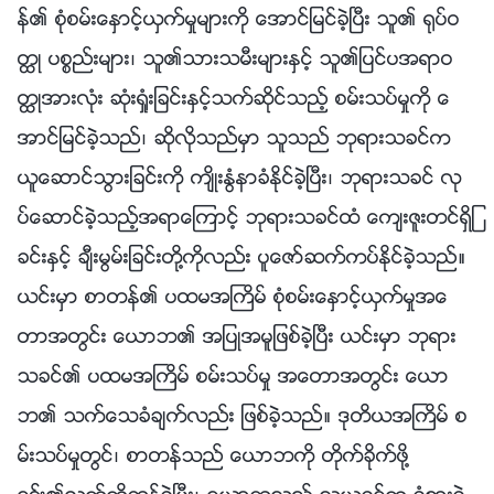
န္၏ စုံစမ္းေႏွာင့္ယွက္မႈမ်ားကို ေအာင္ျမင္ခဲ့ၿပီး သူ၏ ႐ုပ္ဝ
တၳဳ ပစၥည္းမ်ား၊ သူ၏သားသမီးမ်ားႏွင့္ သူ၏ျပင္ပအရာဝ
တၳဳအားလုံး ဆုံးရႈံးျခင္းႏွင့္သက္ဆိုင္သည့္ စမ္းသပ္မႈကို ေ
အာင္ျမင္ခဲ့သည္၊ ဆိုလိုသည္မွာ သူသည္ ဘုရားသခင္က
ယူေဆာင္သြားျခင္းကို က်ိဳးႏြံနာခံႏိုင္ခဲ့ၿပီး၊ ဘုရားသခင္ လု
ပ္ေဆာင္ခဲ့သည့္အရာေၾကာင့္ ဘုရားသခင္ထံ ေက်းဇူးတင္ရွိျ
ခင္းႏွင့္ ခ်ီးမြမ္းျခင္းတို႔ကိုလည္း ပူေဇာ္ဆက္ကပ္ႏိုင္ခဲ့သည္။
ယင္းမွာ စာတန္၏ ပထမအႀကိမ္ စုံစမ္းေႏွာင့္ယွက္မႈအေ
တာအတြင္း ေယာဘ၏ အျပဳအမူျဖစ္ခဲ့ၿပီး ယင္းမွာ ဘုရား
သခင္၏ ပထမအႀကိမ္ စမ္းသပ္မႈ အေတာအတြင္း ေယာ
ဘ၏ သက္ေသခံခ်က္လည္း ျဖစ္ခဲ့သည္။ ဒုတိယအႀကိမ္ စ
မ္းသပ္မႈတြင္၊ စာတန္သည္ ေယာဘကို တိုက္ခိုက္ဖို႔