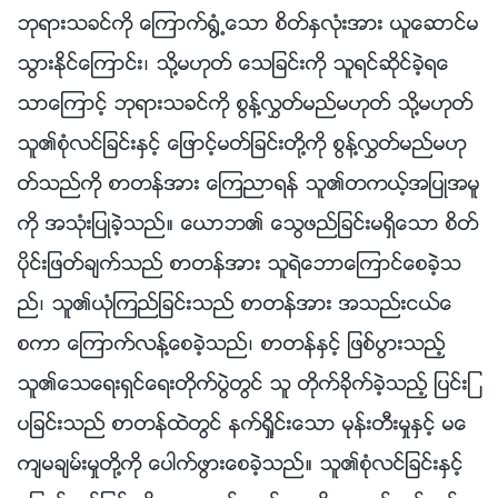
ဘုရားသခင္ကို ေၾကာက္႐ြံ႕ေသာ စိတ္ႏွလုံးအား ယူေဆာင္မ
သြားႏိုင္ေၾကာင္း၊ သို႔မဟုတ္ ေသျခင္းကို သူရင္ဆိုင္ခဲ့ရေ
သာေၾကာင့္ ဘုရားသခင္ကို စြန႔္လႊတ္မည္မဟုတ္ သို႔မဟုတ္
သူ၏စုံလင္ျခင္းႏွင့္ ေျဖာင့္မတ္ျခင္းတို႔ကို စြန႔္လႊတ္မည္မဟု
တ္သည္ကို စာတန္အား ေၾကညာရန္ သူ၏တကယ့္အျပဳအမူ
ကို အသုံးျပဳခဲ့သည္။ ေယာဘ၏ ေသြဖည္ျခင္းမရွိေသာ စိတ္
ပိုင္းျဖတ္ခ်က္သည္ စာတန္အား သူရဲေဘာေၾကာင္ေစခဲ့သ
ည္၊ သူ၏ယုံၾကည္ျခင္းသည္ စာတန္အား အသည္းငယ္ေ
စကာ ေၾကာက္လန႔္ေစခဲ့သည္၊ စာတန္ႏွင့္ ျဖစ္ပြားသည့္
သူ၏ေသေရးရွင္ေရးတိုက္ပြဲတြင္ သူ တိုက္ခိုက္ခဲ့သည့္ ျပင္းျ
ပျခင္းသည္ စာတန္ထဲတြင္ နက္ရႈိင္းေသာ မုန္းတီးမႈႏွင့္ မေ
က်မခ်မ္းမႈတို႔ကို ေပါက္ဖြားေစခဲ့သည္။ သူ၏စုံလင္ျခင္းႏွင့္