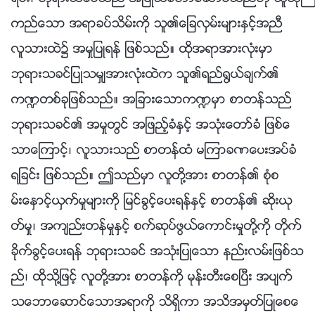
ကည္ေသာ အရာခပ္သိမ္းကို သူ၏ေျခလွမ္းမ်ားႏွင့္အညီ
လူသားထဲ၌ အမႈျပဳရန္ ျဖစ္သည္။ ထိုအရာအားလုံးမွာ
ဘုရားသခင္ျပဳသမွ်အားလုံးထဲက သူ၏ရည္႐ြယ္ခ်က္၏
က႑တစ္ခုျဖစ္သည္။ အျခားေသာက႑မွာ စာတန္သည္
ဘုရားသခင္၏ အမႈတြင္ အျဖည့္ခံႏွင့္ အသုံးေတာ္ခံ ျဖစ္ေ
သာေၾကာင့္၊ လူသားသည္ စာတန္ထံ မၾကာခဏေပးအပ္ခံ
ရျခင္း ျဖစ္သည္။ ဤသည္မွာ လူတို႔အား စာတန္၏ စုံစ
မ္းေႏွာင့္ယွက္မႈမ်ားကို ျမင္ခြင့္ေပးရန္ႏွင့္ စာတန္၏ ဆိုးယု
တ္မႈ၊ အက်ည္းတန္မႈႏွင့္ စက္ဆုပ္ဖြယ္ေကာင္းမႈတို႔ကို တိုက္
ခိုက္ခြင့္ေပးရန္ ဘုရားသခင္ အသုံးျပဳေသာ နည္းလမ္းျဖစ္သ
ည္၊ ထိုသို႔ျဖင့္ လူတို႔အား စာတန္ကို မုန္းတီးေစၿပီး အပ်က္
သေဘာေဆာင္ေသာအရာကို သိရွိကာ အသိအမွတ္ျပဳေစေ