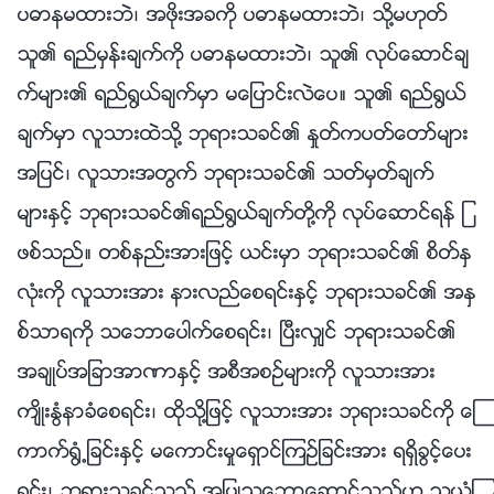
ပဓာနမထားဘဲ၊ အဖိုးအခကို ပဓာနမထားဘဲ၊ သို႔မဟုတ္
သူ၏ ရည္မွန္းခ်က္ကို ပဓာနမထားဘဲ၊ သူ၏ လုပ္ေဆာင္ခ်
က္မ်ား၏ ရည္႐ြယ္ခ်က္မွာ မေျပာင္းလဲေပ။ သူ၏ ရည္႐ြယ္
ခ်က္မွာ လူသားထဲသို႔ ဘုရားသခင္၏ ႏႈတ္ကပတ္ေတာ္မ်ား
အျပင္၊ လူသားအတြက္ ဘုရားသခင္၏ သတ္မွတ္ခ်က္
မ်ားႏွင့္ ဘုရားသခင္၏ရည္႐ြယ္ခ်က္တို႔ကို လုပ္ေဆာင္ရန္ ျ
ဖစ္သည္။ တစ္နည္းအားျဖင့္ ယင္းမွာ ဘုရားသခင္၏ စိတ္ႏွ
လုံးကို လူသားအား နားလည္ေစရင္းႏွင့္ ဘုရားသခင္၏ အႏွ
စ္သာရကို သေဘာေပါက္ေစရင္း၊ ၿပီးလွ်င္ ဘုရားသခင္၏
အခ်ဳပ္အျခာအာဏာႏွင့္ အစီအစဥ္မ်ားကို လူသားအား
က်ိဳးႏြံနာခံေစရင္း၊ ထိုသို႔ျဖင့္ လူသားအား ဘုရားသခင္ကို ေၾ
ကာက္႐ြံ႕ျခင္းႏွင့္ မေကာင္းမႈေရွာင္ၾကဥ္ျခင္းအား ရရွိခြင့္ေပး
ရင္း၊ ဘုရားသခင္သည္ အျပဳသေဘာေဆာင္သည္ဟု သူယုံၾ