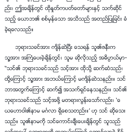
ည္း၊ ဤအခ်ိန္တြင္ ထိုႏႈတ္ကပတ္ေတာ္မ်ားႏွင့္ သက္ဆိုင္
သည့္ ေယာဘ၏ စစ္မွန္ေသာ အသိသည္ အတည္ျပဳျခင္း ခံ
ခဲ့ရေလသည္။
ဘုရားသခင္အား က်ိန္ဆဲၿပီး ေသရန္ သူ၏ဇနီးက
သူ႔အား အႀကံေပးခဲ့ခ်ိန္တြင္၊ သူမ ဆိုလိုသည့္ အဓိပၸာယ္မွာ-
“သင္၏ ဘုရားသခင္သည္ သင့္အား ထိုသို႔ ဆက္ဆံသည္၊
ထို႔ေၾကာင့္ သူ႔အား အဘယ္ေၾကာင့္ မက်ိန္ဆဲသနည္း။ သင္
ဘာအတြက္ေၾကာင့္ ဆက္၍ အသက္ရွင္ေနသနည္း။ သင္၏
ဘုရားသခင္သည္ သင့္အဖို႔ မတရားလြန္းေသာ္လည္း၊ ‘ေ
ယေဟာဝါ၏နာမ မဂၤလာ ရွိေစသတည္း။’ ဟု သင္ ဆိုေသး
သည္။ သူ၏နာမကို သင္ေကာင္းခ်ီးေပးခ်ိန္တြင္ သူသည္