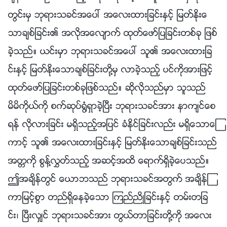
တြင္းမွ ဘုရားသခင္အေပၚ အေလးထားျခင္းႏွင့္ ျမတ္ႏိုးေ
သာခ်စ္ျခင္း၏ အလိုအေလ်ာက္ ထုတ္ေဖာ္ျပျခင္းတစ္ခု ျဖစ္
ခဲ့သည္။ ယင္းမွာ ဘုရားသခင္အေပၚ သူ၏ အေလးထားျခ
င္းႏွင့္ ျမတ္ႏိုးေသာခ်စ္ျခင္းတို႔မွ လာခဲ့သည့္ ပင္ကိုအားျဖင့္
ထုတ္ေဖာ္ျပျခင္းတစ္ခုျဖစ္သည္။ ဆိုလိုသည္မွာ သူသည္
မိမိကိုယ္ကို စက္ဆုပ္႐ြံရွာခဲ့ၿပီး ဘုရားသခင္အား နာက်င္ေစ
ရန္ လိုလားျခင္း မရွိသည့္အျပင္ ခံႏိုင္ျခင္းလည္း မရွိေသာေၾ
ကာင့္ သူ၏ အေလးထားျခင္းႏွင့္ ျမတ္ႏိုးေသာခ်စ္ျခင္းသည္
အတၱကို စြန႔္လႊတ္သည့္ အဆင့္အထိ ေရာက္ရွိခဲ့ေပသည္။
ဤအခ်ိန္တြင္ ေယာဘသည္ ဘုရားသခင္အတြက္ အခ်ိန္ၾ
ကာျမင့္စြာ တည္ရွိေနခဲ့ေသာ ၾကည္ညိဳျခင္းႏွင့္ တမ္းတျခ
င္း၊ ၿပီးလွ်င္ ဘုရားသခင္အား တြယ္တာျခင္းတို႔ကို အေလး