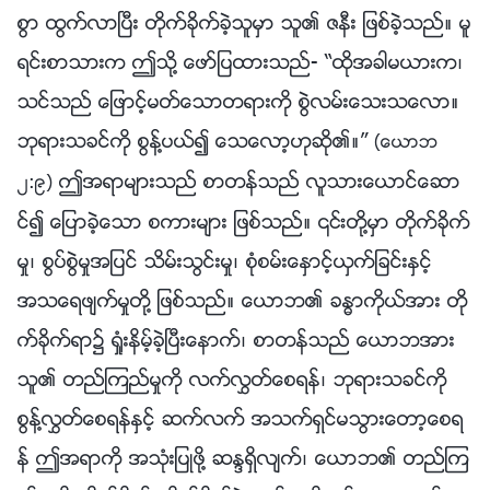
စြာ ထြက္လာၿပီး တိုက္ခိုက္ခဲ့သူမွာ သူ၏ ဇနီး ျဖစ္ခဲ့သည္။ မူ
ရင္းစာသားက ဤသို႔ ေဖာ္ျပထားသည္- “ထိုအခါမယားက၊
သင္သည္ ေျဖာင့္မတ္ေသာတရားကို စြဲလမ္းေသးသေလာ။
ဘုရားသခင္ကို စြန္႔ပယ္၍ ေသေလာ့ဟုဆို၏။”
(ေယာဘ
ဤအရာမ်ားသည္ စာတန္သည္ လူသားေယာင္ေဆာ
၂:၉)
င္၍ ေျပာခဲ့ေသာ စကားမ်ား ျဖစ္သည္။ ၎တို႔မွာ တိုက္ခိုက္
မႈ၊ စြပ္စြဲမႈအျပင္ သိမ္းသြင္းမႈ၊ စုံစမ္းေႏွာင့္ယွက္ျခင္းႏွင့္
အသေရဖ်က္မႈတို႔ ျဖစ္သည္။ ေယာဘ၏ ခႏၶာကိုယ္အား တို
က္ခိုက္ရာ၌ ရႈံးနိမ့္ခဲ့ၿပီးေနာက္၊ စာတန္သည္ ေယာဘအား
သူ၏ တည္ၾကည္မႈကို လက္လႊတ္ေစရန္၊ ဘုရားသခင္ကို
စြန႔္လႊတ္ေစရန္ႏွင့္ ဆက္လက္ အသက္ရွင္မသြားေတာ့ေစရ
န္ ဤအရာကို အသုံးျပဳဖို႔ ဆႏၵရွိလ်က္၊ ေယာဘ၏ တည္ၾက