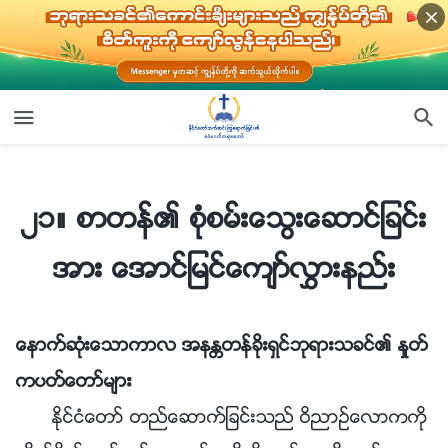
၂၁။ စာတန္၏ စုံစမ္းေသြးေဆာင္ျခင္းအား ေအာင္ျမင္ေက်ာ္လႊားနည္း
၂၁။ စာတန္၏ စုံစမ္းေသြးေဆာင္ျခင္း
အား ေအာင္ျမင္ေက်ာ္လႊားနည္း
ေနာက္ဆုံးေသာကာလ အနႏၲတန္ခိုးရွင္ဘုရားသခင္၏ ႏႈတ္
ကပတ္ေတာ္မ်ား
ႏိုင္ငံေတာ္ တည္ေဆာက္ျခင္းသည္ ဝိညာဥ္ေလာကကို