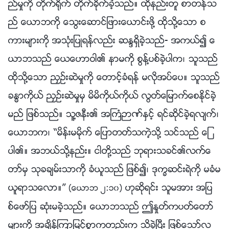
ည္မႈကို တိုက္႐ိုက္ တိုက္ခိုက္ခဲ့သည္။ ထိုနည္းတူ စာတန္သ
ည္ ေယာဘကို ေသြးေဆာင္ျဖားေယာင္းဖို႔ ထိုသို႔ေသာ စ
ကားမ်ားကို အသုံးျပဳရန္လည္း ဆႏၵရွိခဲ့သည္- အကယ္၍ ေ
ယာဘသည္ ေယေဟာဝါ၏ နာမကို စြန႔္ပစ္ခဲ့ပါက၊ သူသည္
ထိုသို႔ေသာ ညႇဥ္းဆဲမႈကို ေတာင့္ခံရန္ မလိုအပ္ေပ။ သူသည္
ခႏၶာကိုယ္ ညႇဥ္းဆဲမႈမွ မိမိကိုယ္ကိုယ္ လြတ္ေျမာက္ေစႏိုင္ခဲ့
မည္ ျဖစ္သည္။ သူ႔ဇနီး၏ အႀကံဉာဏ္ႏွင့္ ရင္ဆိုင္ခဲ့ရလ်က္၊
ေယာဘက၊ “မိန္းမမိုက္ ေျပာတတ္သကဲ့သို႔ သင္သည္ ေျ
ပာ၏။ အဘယ္သို႔နည္း။ ငါတို႔သည္ ဘုရားသခင္၏လက္ေ
တာ္မွ သုခခ်မ္းသာကို ခံယူသည္ ျဖစ္၍၊ ဒုကၡဆင္းရဲကို မခံမ
ယူရာသေလာ။”
ဟုဆိုရင္း သူမအား အျပ
(ေယာဘ ၂:၁၀)
စ္ေဖာ္ျပ ဆုံးမခဲ့သည္။ ေယာဘသည္ ဤႏႈတ္ကပတ္ေတာ္
မ်ားကို အခ်ိန္ၾကာျမင့္စြာကတည္းက သိခဲ့ၿပီး ျဖစ္ေသာ္လ