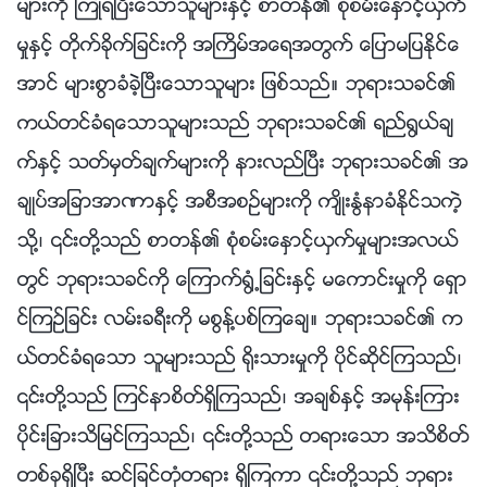
မ်ားကို ႀကဳံရၿပီးေသာသူမ်ားႏွင့္ စာတန္၏ စုံစမ္းေႏွာင့္ယွက္
မႈႏွင့္ တိုက္ခိုက္ျခင္းကို အႀကိမ္အေရအတြက္ ေျပာမျပႏိုင္ေ
အာင္ မ်ားစြာခံခဲ့ၿပီးေသာသူမ်ား ျဖစ္သည္။ ဘုရားသခင္၏
ကယ္တင္ခံရေသာသူမ်ားသည္ ဘုရားသခင္၏ ရည္႐ြယ္ခ်
က္ႏွင့္ သတ္မွတ္ခ်က္မ်ားကို နားလည္ၿပီး ဘုရားသခင္၏ အ
ခ်ဳပ္အျခာအာဏာႏွင့္ အစီအစဥ္မ်ားကို က်ိဳးႏြံနာခံႏိုင္သကဲ့
သို႔၊ ၎တို႔သည္ စာတန္၏ စုံစမ္းေႏွာင့္ယွက္မႈမ်ားအလယ္
တြင္ ဘုရားသခင္ကို ေၾကာက္႐ြံ႕ျခင္းႏွင့္ မေကာင္းမႈကို ေရွာ
င္ၾကဥ္ျခင္း လမ္းခရီးကို မစြန႔္ပစ္ၾကေခ်။ ဘုရားသခင္၏ က
ယ္တင္ခံရေသာ သူမ်ားသည္ ႐ိုးသားမႈကို ပိုင္ဆိုင္ၾကသည္၊
၎တို႔သည္ ၾကင္နာစိတ္ရွိၾကသည္၊ အခ်စ္ႏွင့္ အမုန္းၾကား
ပိုင္းျခားသိျမင္ၾကသည္၊ ၎တို႔သည္ တရားေသာ အသိစိတ္
တစ္ခုရွိၿပီး ဆင္ျခင္တုံတရား ရွိၾကကာ ၎တို႔သည္ ဘုရား