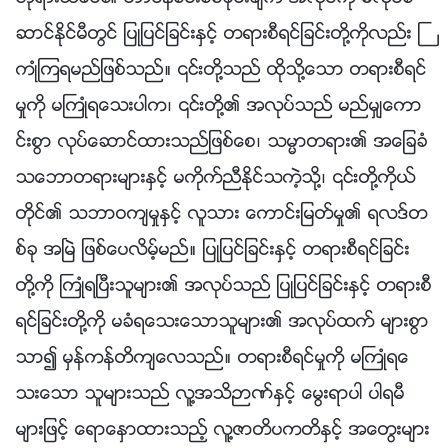
ဆာင္ႏိုင္မီတြင္ ျပဳျပင္ျခင္းႏွင့္ တရားစီရင္ျခင္းတို႔ကိုလည္း ႀ
ကဳံၾကရမည္ျဖစ္သည္။ ၎တို႔သည္ ထိုသို႔ေသာ တရားစီရင္
မႈကို မႀကဳံရေသးပါက၊ ၎တို႔၏ အလုပ္သည္ မည္မွ်ေကာ
င္းစြာ လုပ္ေဆာင္ထားသည္ျဖစ္ေစ၊ သမၼာတရား၏ အေျခခံ
သေဘာတရားမ်ားႏွင့္ မကိုက္ညီႏိုင္သကဲ့သို႔၊ ၎တို႔ကိုယ္
တိုင္၏ သဘာဝက်မႈႏွင့္ လူသား ေကာင္းျမတ္မႈ၏ ရလဒ္တ
စ္ခု အၿမဲ ျဖစ္ေပလိမ့္မည္။ ျပဳျပင္ျခင္းႏွင့္ တရားစီရင္ျခင္း
တို႔ကို ႀကဳံရၿပီးသူမ်ား၏ အလုပ္သည္ ျပဳျပင္ျခင္းႏွင့္ တရားစီ
ရင္ျခင္းတို႔ကို မခံရေသးေသာသူမ်ား၏ အလုပ္ထက္ မ်ားစြာ
သာ၍ မွန္ကန္တိက်ေလသည္။ တရားစီရင္မႈကို မႀကဳံရေ
သးေသာ သူမ်ားသည္ လူ႔အသိဉာဏ္ႏွင့္ ေမြးရာပါ ပါရမီ
မ်ားျဖင့္ ေရာေႏွာထားသည့္ လူ႔ဇာတိပကတိႏွင့္ အေတြးမ်ား