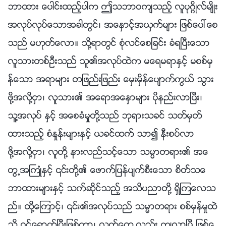
ဘာထား ေပါင္းထည့္ပါက ဤသဘာဝက်သည့္ လူပုဂၢိဳလ္မ်ိဳး
အလုပ္လုပ္ေသာအခါတြင္၊ အေႏွာင့္အယွက္မ်ား ျဖစ္ေပၚေစ
သည္ မဟုတ္ေလာ။ သို႔ရာတြင္ စုံလင္ေစျခင္း ခံရၿပီးေသာ
လူသားတစ္ဦးသည္ သူ၏အလုပ္ထဲက မေရမရာႏွင့္ မစစ္မွ
န္ေသာ အရာမ်ား တျဖည္းျဖည္း ေမွးမွိန္ေပ်ာက္ကြယ္ သြား
ဖို႔အလို႔ငွာ၊ လူသား၏ အေရာအေႏွာမ်ား ပိုနည္းလာၿပီး၊
သူ႔အလုပ္ ႏွင့္ အေစခံမႈတို႔သည္ ဘုရားသခင္ သတ္မွတ္
ထားသည့္ စံႏႈန္းမ်ားႏွင့္ ယခင္ထက္ သာ၍ နီးစပ္လာ
ဖို႔အလို႔ငွာ၊ လူတို႔ နားလည္သင့္ေသာ သမၼာတရား၏ အေ
တြ႕အႀကဳံႏွင့္ ၎တို႔၏ ေဖာက္ျပန္ပ်က္စီးေသာ စိတ္သေ
ဘာထားမ်ားႏွင့္ သက္ဆိုင္သည့္ အသိပညာတို႔ ရွိၾကေလသ
ည္။ ထို႔ေၾကာင့္၊ ၎၏အလုပ္သည္ သမၼာတရား စစ္မွန္မႈထဲ
သို႔ ဝင္ေရာက္ၿပီးျဖစ္ကာ၊ လက္ေတြ႕လည္း က်လာၿပီ ျဖစ္ေ