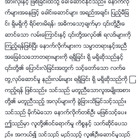
အားလုံးႏွင့္ ျဖစ္ျခင္းထဲသို႔ ေခၚေဆာင္ႏိုင္သည္။ ေနာက္လို
က္မ်ားအေနျဖင့္ ေခါင္းေဆာင္မ်ား အရည္အခ်င္း ျပည့္မီျခ
င္း ရွိမရွိကို ရိပ္စားမိရန္၊ အဓိကေသာ့ခ်က္မွာ ၎တို႔ဦးေ
ဆာင္ေသာ လမ္းေၾကာင္းႏွင့္ ၎တို႔အလုပ္၏ ရလဒ္မ်ားကို
ၾကည့္ရန္ျဖစ္ၿပီး ေနာက္လိုက္မ်ားက သမၼာတရားႏွင့္အညီ
အေျခခံသေဘာတရားမ်ားကို ရရွိျခင္း ရွိ မရွိဆိုသည္ႏွင့္
၎တို႔၏ ေျပာင္းလဲျခင္းအတြက္ သင့္ေတာ္ေသာ လက္ေ
တြ႕လုပ္ေဆာင္မႈ နည္းလမ္းမ်ား ရရွိျခင္း ရွိ မရွိဆိုသည္ကို ၾ
ကည့္ရန္ ျဖစ္သည္။ သင္သည္ မတူညီေသာလူအမ်ိဳးအစား
တို႔၏ မတူညီသည့္ အလုပ္မ်ားကို ခြဲျခားသိျမင္သင့္သည္။
သင္သည္ မိုက္မဲေသာ ေနာက္လိုက္တစ္ဦး မျဖစ္သင့္ေပ။
ဤသည္မွာ လူတို႔၏ဝင္ေရာက္မႈ ကိစၥႏွင့္ သက္ဆိုင္ေပသ
ည္။ အကယ္၍ သင္သည္ မည္သည့္ လူ၏ဦးေဆာင္မႈသည္