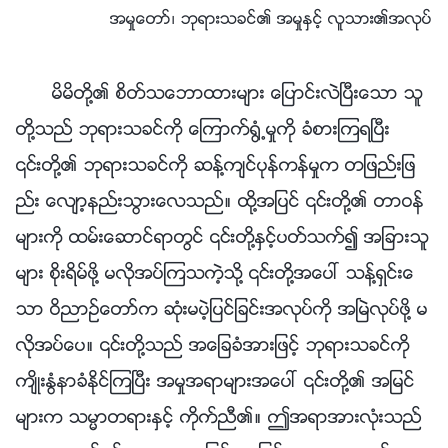
အမႈေတာ္၊ ဘုရားသခင္၏ အမႈႏွင့္ လူသား၏အလုပ္
မိမိတို႔၏ စိတ္သေဘာထားမ်ား ေျပာင္းလဲၿပီးေသာ သူ
တို႔သည္ ဘုရားသခင္ကို ေၾကာက္႐ြံ႕မႈကို ခံစားၾကရၿပီး
၎တို႔၏ ဘုရားသခင္ကို ဆန႔္က်င္ပုန္ကန္မႈက တျဖည္းျဖ
ည္း ေလ်ာ့နည္းသြားေလသည္။ ထို႔အျပင္ ၎တို႔၏ တာဝန္
မ်ားကို ထမ္းေဆာင္ရာတြင္ ၎တို႔ႏွင့္ပတ္သက္၍ အျခားသူ
မ်ား စိုးရိမ္ဖို႔ မလိုအပ္ၾကသကဲ့သို႔ ၎တို႔အေပၚ သန႔္ရွင္းေ
သာ ဝိညာဥ္ေတာ္က ဆုံးမပဲ့ျပင္ျခင္းအလုပ္ကို အၿမဲလုပ္ဖို႔ မ
လိုအပ္ေပ။ ၎တို႔သည္ အေျခခံအားျဖင့္ ဘုရားသခင္ကို
က်ိဳးႏြံနာခံႏိုင္ၾကၿပီး အမႈအရာမ်ားအေပၚ ၎တို႔၏ အျမင္
မ်ားက သမၼာတရားႏွင့္ ကိုက္ညီ၏။ ဤအရာအားလုံးသည္