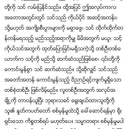
တို႔ကို သင္ လမ္းျပႏိုင္သည္။ ထို႔အျပင္ ဤအလုပ္ကာလ
အေတာအတြင္းတြင္ သင္သည္ ကိုယ္ပိုင္ အဆင့္အတန္း၊
သို႔မဟုတ္ အက်ိဳးစီးပြားမ်ားကို မရွာေဖြ၊ သင္ ထိုက္ထိုက္တ
န္တန္မရသည့္ မည္သည့္အရာကိုမွ် မိမိအတြက္ မယူ၊ သင့္
ကိုယ္သင္အတြက္ ထုတ္ေျပာျခင္းမရွိသကဲ့သို႔ တစ္ဦးတစ္ေ
ယာက္က သင့္ကို မည္သို႔ ဆက္ဆံသည္ျဖစ္ေစ၊ ၎တို႔ကို
ေကာင္းမြန္စြာ သင္ ဆက္ဆံသည္။ သို႔ဆိုလွ်င္ သင္သည္
အေတာ္အတန္ ေကာင္းမြန္သည့္ ဝိညာဥ္ရင့္က်က္မႈရွိေသာ
တစ္စုံတစ္ဦး ျဖစ္လိမ့္မည္။ လူတစ္ဦးအတြက္ အလုပ္အ
ခ်ိဳ႕ကို တာဝန္ယူၿပီး ဘုရားသခင္ ေ႐ြးခ်ယ္ထားသူတို႔ကို
သူ၏ ႏႈတ္ကပတ္ေတာ္ စစ္မွန္မႈထဲသို႔ ေခၚေဆာင္ရန္မွာ ႐ိုး
ရွင္းေသာ ကိစၥတစ္ရပ္ မဟုတ္ေပ။ သမၼာတရား စစ္မွန္မႈမပါ