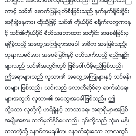
သာ၍ပင္ ေခါင္းမာေစလိမ့္မည္ျဖစ္သည္၊ ဤအေၾကာင္းေၾ
ကာင့္ သင္၏ ေဖာက္ျပန္ပ်က္စီးျခင္းသည္ နက္နက္ရႈိင္းရႈိင္း
အ႐ိုးစြဲေနကာ၊ ထိုသို႔ျဖင့္ သင္၏ ကိုယ္ပိုင္ စ႐ိုက္လကၡဏာႏွ
င့္ သင္၏ကိုယ္ပိုင္ စိတ္သေဘာထား အတိုင္း အေစခံျခင္းမွ
ရရွိခဲ့သည့္ အေတြ႕အႀကဳံမ်ားအေပၚ အဓိက အေျခခံသည့္၊
ဘုရားသခင္အား အေစခံျခင္းႏွင့္ ပတ္သက္သည့္ စည္းမ်ဥ္း
မ်ားသည္ သင္၏အတြင္းတြင္ ျဖစ္ေပၚလိမ့္မည္ျဖစ္သည္။
ဤအရာမ်ားသည္ လူသား၏ အေတြ႕အႀကဳံမ်ားႏွင့္ သင္ခန္း
စာမ်ား ျဖစ္သည္။ ယင္းသည္ ေလာကီဆိုင္ရာ ဆက္ဆံေရး
မ်ားအတြက္ လူသား၏ အေတြးအေခၚျဖစ္သည္။ ဤ
သို႔ေသာ လူတို႔ကို ဖာရိရွဲႏွင့္ ဘာသာေရး အရာရွိမ်ားအျဖစ္
အမ်ိဳးအစား သတ္မွတ္ႏိုင္‌ေပသည္။ ၎တို႔သည္ လုံးဝ မႏိုး
ထသကဲ့သို႔ ေနာင္တမရပါက၊ ေနာက္ဆုံးေသာ ကာလတြင္