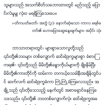
သူမ်ားသည္ အသက္စိတ္သေဘာထားတြင္ မည္သည့္ ေျပာ
င္းလဲမႈမွ် လုံးဝ မရရွိၾကေသးေပ။
—ႏႈတ္ကပတ္ေတာ္၊ အတြဲ (၃)၊ ေနာက္ဆုံးေသာ ကာလ ခရစ္ေ
တာ္၏ ေဟာေျပာေဆြးေႏြးခ်က္မ်ား၊ အပိုင္း သုံး
ဘာသာတရားတြင္၊ မ်ားစြာေသာလူတို႔သည္
၎တို႔၏ဘဝမ်ား တစ္ေလွ်ာက္ ဆင္းရဲဒုကၡမ်ားစြာ ခံစားၾ
ကရ၏- ၎တို႔သည္ မိမိတို႔၏ခႏၶာကိုယ္မ်ားကို ခ်ိဳးႏွိမ္ၿပီး
မိမိတို႔၏ကားတိုင္ကို ထမ္းကာ တကယ့္ေသခါနီးအခ်ိန္တြင္ပ
င္ ဆက္လက္ ဆင္းရဲဒုကၡခံကာ ႀကံ့ႀကံ့ခံၾကေလသည္။ အ
ခ်ိဳ႕သည္ ၎တိုေသသည့္ မနက္တြင္ အစာေရွာင္ေနၾကေ
သးသည္။ ၎တို႔၏ ဘဝတစ္ေလွ်ာက္လုံး ဆင္းရဲဒုကၡအေ