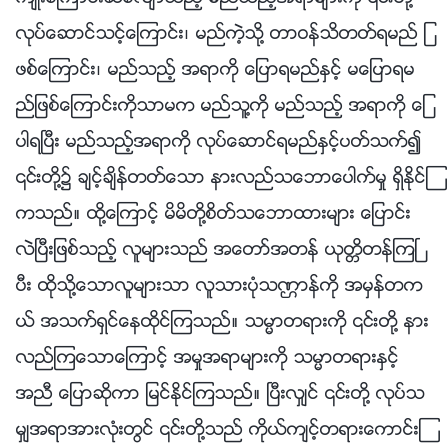
လုပ္ေဆာင္သင့္ေၾကာင္း၊ မည္ကဲ့သို႔ တာဝန္သိတတ္ရမည္ ျ
ဖစ္ေၾကာင္း၊ မည္သည့္ အရာကို ေျပာရမည္ႏွင့္ မေျပာရမ
ည္ျဖစ္ေၾကာင္းကိုသာမက မည္သူ႔ကို မည္သည့္ အရာကို ေျ
ပာရၿပီး မည္သည့္အရာကို လုပ္ေဆာင္ရမည္ႏွင့္ပတ္သက္၍
၎တို႔၌ ခ်င့္ခ်ိန္တတ္ေသာ နားလည္သေဘာေပါက္မႈ ရွိႏိုင္ၾ
ကသည္။ ထို႔ေၾကာင့္ မိမိတို႔စိတ္သေဘာထားမ်ား ေျပာင္း
လဲၿပီးျဖစ္သည့္ လူမ်ားသည္ အေတာ္အတန္ ယုတၱိတန္ၾကၿ
ပီး ထိုသို႔ေသာလူမ်ားသာ လူသားပုံသဏၭာန္ကို အမွန္တက
ယ္ အသက္ရွင္ေနထိုင္ၾကသည္။ သမၼာတရားကို ၎တို႔ နား
လည္ၾကေသာေၾကာင့္ အမႈအရာမ်ားကို သမၼာတရားႏွင့္
အညီ ေျပာဆိုကာ ျမင္ႏိုင္ၾကသည္။ ၿပီးလွ်င္ ၎တို႔ လုပ္သ
မွ်အရာအားလုံးတြင္ ၎တို႔သည္ ကိုယ္က်င့္တရားေကာင္းၾ