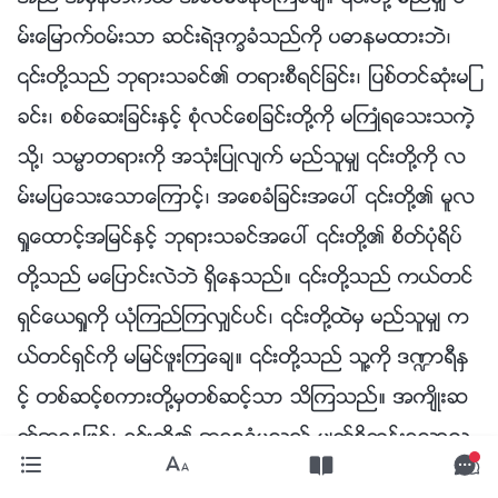
မ္းေျမာက္ဝမ္းသာ ဆင္းရဲဒုကၡခံသည္ကို ပဓာနမထားဘဲ၊
၎တို႔သည္ ဘုရားသခင္၏ တရားစီရင္ျခင္း၊ ျပစ္တင္ဆုံးမျ
ခင္း၊ စစ္ေဆးျခင္းႏွင့္ စုံလင္ေစျခင္းတို႔ကို မႀကဳံရေသးသကဲ့
သို႔၊ သမၼာတရားကို အသုံးျပဳလ်က္ မည္သူမွ် ၎တို႔ကို လ
မ္းမျပေသးေသာေၾကာင့္၊ အေစခံျခင္းအေပၚ ၎တို႔၏ မူလ
ရႈေထာင့္အျမင္ႏွင့္ ဘုရားသခင္အေပၚ ၎တို႔၏ စိတ္ပုံရိပ္
တို႔သည္ မေျပာင္းလဲဘဲ ရွိေနသည္။ ၎တို႔သည္ ကယ္တင္
ရွင္ေယရႈကို ယုံၾကည္ၾကလွ်င္ပင္၊ ၎တို႔ထဲမွ မည္သူမွ် က
ယ္တင္ရွင္ကို မျမင္ဖူးၾကေခ်။ ၎တို႔သည္ သူ႔ကို ဒ႑ာရီႏွ
င့္ တစ္ဆင့္စကားတို႔မွတစ္ဆင့္သာ သိၾကသည္။ အက်ိဳးဆ
က္အေနျဖင့္၊ ၎တို႔၏ အေစခံမႈသည္ မ်က္စိကန္းေသာလူ
က သူ၏ ဖခင္ကို အေစခံသကဲ့သို႔၊ မ်က္စိမွိတ္လ်က္ႏွင့္ ႀကဳံ