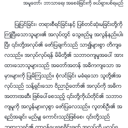
အမႈေတာ္၊ ဘာသာေရး အေစခံျခင္းကို ဖယ္ရွားပစ္ရမည္
ျပဳျပင္ျခင္း၊ တရားစီရင္ျခင္းႏွင့္ ျပစ္တင္ဆုံးမျခင္းတို႔ကို
ႀကဳံၿပီးေသာသူမ်ား၏ အလုပ္တြင္ ေသြဖည္မႈ အလြန္နည္းပါး
ၿပီး ၎တို႔အလုပ္၏ ေဖာ္ျပခ်က္သည္ သာ၍မ်ားစြာ တိက်ေ
လသည္။ အလုပ္လုပ္ရန္ မိမိတို႔၏ သဘာဝက်မႈအေပၚ အား
ထားေသာသူမ်ားသည္ အေတာ္အတန္ အဓိကက်ေသာ အ
မွားမ်ားကို ျပဳမိၾကသည္။ စုံလင္ျခင္း မခံရေသာ သူတို႔၏အ
လုပ္သည္ သန႔္ရွင္းေသာ ဝိညာဥ္ေတာ္၏ အလုပ္ကို အဓိက
အတားအဆီး ျဖစ္ေပၚေစသည့္ ၎တို႔ကိုယ္တိုင္၏ သဘာဝ
က်မႈကို အလြန္မ်ားလွစြာ ေဖာ္ျပေလသည္။ လူတစ္ဦး၏ အ
ရည္အခ်င္း မည္မွ် ေကာင္းသည္ျဖစ္ေစ၊ ၎တို႔သည္
ဘုရားသခင္၏ တာဝန္ေပးေစခိုင္းခ်က္ အလုပ္ကို မလုပ္ေ