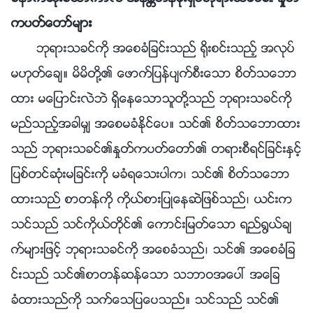
ကပတ္ေတာ္မ်ား
ဘုရားသခင္ကို အေစခံျခင္းသည္ ႐ိုးစင္းသည့္ အလုပ္
မဟုတ္ေခ်။ မိမိတို႔၏ ေဖာက္ျပန္ပ်က္စီးေသာ စိတ္သေဘာ
ထား မေျပာင္းလဲဘဲ ရွိေနေသာသူတို႔သည္ ဘုရားသခင္ကို
မည္သည့္အခါမွ် အေစမခံႏိုင္ေပ။ သင္၏ စိတ္သေဘာထား
သည္ ဘုရားသခင္၏ႏႈတ္ကပတ္ေတာ္၏ တရားစီရင္ျခင္းႏွင့္
ျပစ္တင္ဆုံးမျခင္းကို မခံရေသးပါက၊ သင္၏ စိတ္သေဘာ
ထားသည္ စာတန္ကို ကိုယ္စားျပဳေနဆဲျဖစ္သည္၊ ယင္းက
သင္သည္ သင္ကိုယ္တိုင္၏ ေကာင္းျမတ္ေသာ ရည္႐ြယ္ခ်
က္မ်ားျဖင့္ ဘုရားသခင္ကို အေစခံသည္၊ သင္၏ အေစခံျခ
င္းသည္ သင္၏စာတန္ဆန္ေသာ သဘာဝအေပၚ အေျခ
ခံထားသည္ကို သက္ေသျပေပသည္။ သင္သည္ သင္၏