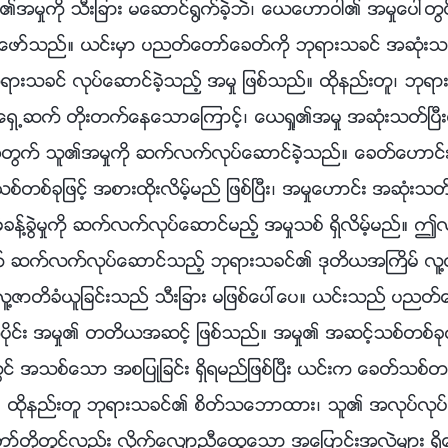
သူ၏အမႈကို သီးျခား မေဆာင္႐ြက္ခဲ့ဘဲ၊ ေယေဟာဝါ၏ အမႈေပၚ
္သည္။ ယင္းမွာ ပညတ္ေတာ္ေခတ္ကို ဘုရားသခင္ အဆုံးသတ
းသခင္ လုပ္ေဆာင္ခဲ့သည့္ အမႈ ျဖစ္သည္။ ထိုနည္းတူ၊ ဘုရားသခင
ဲ ေရွ႕ဆက္ တိုးတက္ေနေသာေၾကာင့္၊ ေယရႈ၏အမႈ အဆုံးသတ္ၿပီ
က္ သူ၏အမႈကို ဆက္လက္လုပ္ေဆာင္ခဲ့သည္။ ေခတ္ေဟာင္း က
စ္တစ္ခုျဖင့္ အစားထိုးလိမ့္မည္ ျဖစ္ၿပီး၊ အမႈေဟာင္း အဆုံးသတ္
ခန္႔ခြဲမႈကို ဆက္လက္လုပ္ေဆာင္မည့္ အမႈသစ္ ရွိလိမ့္မည္။ ဤလ
္ ဆက္လက္လုပ္ေဆာင္သည့္ ဘုရားသခင္၏ ဒုတိယအႀကိမ္ လူ႔ဇာ
ဇာတိခံယူျခင္းသည္ သီးျခား မျဖစ္ေပၚေပ။ ယင္းသည္ ပညတ္ေတ
္ပိုင္း အမႈ၏ တတိယအဆင့္ ျဖစ္သည္။ အမႈ၏ အဆင့္သစ္တစ္ခု
းတြင္ အသစ္ေသာ အစျပဳျခင္း ရွိရမည္ျဖစ္ၿပီး ယင္းက ေခတ္သစ္တစ
။ ထိုနည္းတူ ဘုရားသခင္၏ စိတ္သေဘာထား၊ သူ၏ အလုပ္လုပ္
ာ္တို႔တြင္လည္း လိုက္ေလ်ာညီေထြေသာ အေျပာင္းအလဲမ်ား ရွိေပ