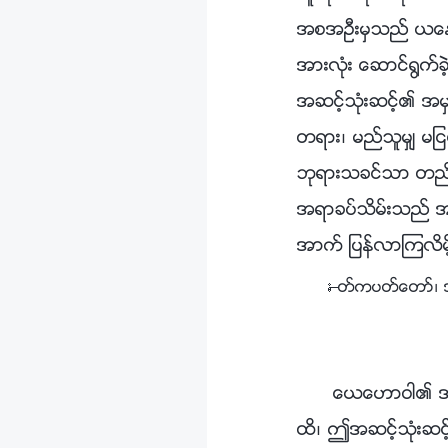
အစအဦးမွသည္ ယေန႔ထိ
အားလုံး ေဆာင္႐ြက္
အဆင့္သုံးဆင့္၏ အမွ
တရား၊ မည္သူမွ် မျ
ဘုရားသခင္သာ တည္ရွ
အရာခပ္သိမ္းသည္ အမ်ိ
အာက္ ျပန္လာၾကလိမ္
—ႏႈတ္ကပတ္ေတာ္၊ အ
ေယေဟာဝါ၏ အမ
ထိ၊ ဤအဆင့္သုံးဆင့္သ