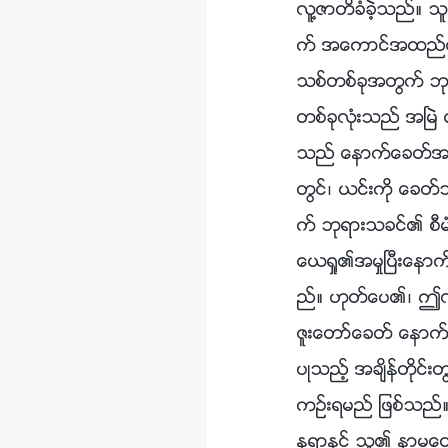
လူ႔ဇာတိခံခဲ့သည္။ 
က္ အေကာင္အထည္ေဖာ
သစ္တစ္ခုအတြက္ ဘုရာ
တစ္ခုလုံးသည္ အၿမ
သည္ ေနာက္ေခတ္အတြ
တြင္၊ ယင္းကို ေခတ္သ
က္ ဘုရားသခင္၏ စီမံ
ေယရႈ၏အမႈၿပီးေနာက
ည္။ ဟုတ္ေပ၏၊ ဤလူ႔
ဇူးေတာ္ေခတ္ ေနာက
ပဳသည့္ အခ်ိန္တိုင္
ကဥ္းရမည္ ျဖစ္သည္
နရာႏွင့္ သူ၏ နာမေတ