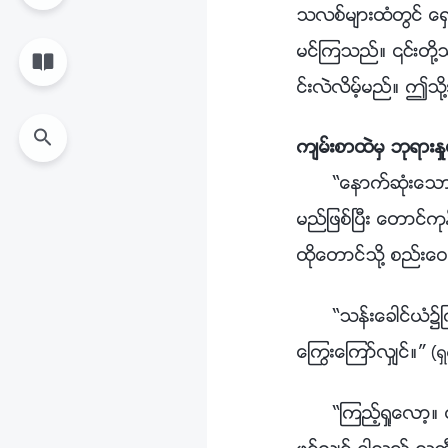
သလစ္မ်ားထံတြင္ ေရွ
မင္ၾကသည္။ ၎တို႔သည
င္းလဲလိမ့္မည္။ ဤသိ
က်မ္းစာထဲမွ ဘုရား
“ေနာက္ဆုံးေသ
မည္ျဖစ္ၿပီး ေတာင္ကုန
ထိုေတာင္သို႔ စည္းေ
“သန္းေခါင္ယံ၌
ေႂကြးေၾကာ္လွ်င္။”
(ရ
“ၾကည့္ရႈေလာ့။ 