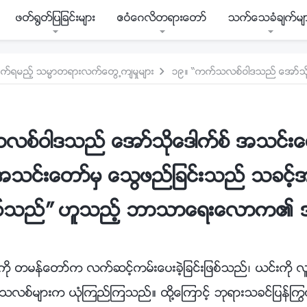
ဖတ္႐ြတ္ျပျခင္းမ်ား
ဧဝံေဂလိတရားေတာ္
သက္ေသခံခ်က္မ်
ရာက္ရမည့္ သမၼာတရားလက္ေတြ႕က်မႈမ်ား
စ္ဝါဒသည္ ေအာ္သိုေဒါက္စ္ အသင္းေ
င္းေတာ္မွ ေသြဖည္ျခင္းသည္ သခင့္အ
းျဖစ္သည္” ဟူသည့္ ဘာသာေရးေလာက
ု တမန္ေတာ္က လက္ဆင့္ကမ္းေပးခဲ့ျခင္းျဖစ္သည္၊ ယင္းကို
္သလစ္မ်ားက ယုံၾကည္ၾကသည္။ ထို႔ေၾကာင့္ ဘုရားသခင္ျပန