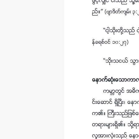
ဖြင့္လွ်င္ ငါသည္ သူ
ည္။”
(ဗ်ာဒိတ္က်မ္း ၃
“ငါ့သိုးတို႔သည
န္ခရစ္ဝင္ ၁၀:၂၇)
“သိုးသငယ္ သြ
ေနာက္ဆုံးေသာကာလ 
ကမာၻတြင္ အဓိက
င္းေဆာင္ ရွိၿပီး၊ ေနာက
က၏။ ႀကီးသည္ျဖစ္ေစ
တရားမ်ားရွိ၏။ သို႔
လူအားလုံးသည္ ေနာ