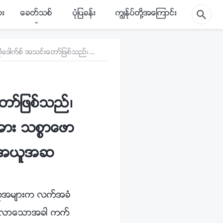
ား
ေခတ္သစ္
ပုံျပခန္း
ကြၽန္ုပ္တို႔အေၾကာင္း
၁၉။ “ကက္သလစ္ဝါဒသည္ ေအာ္သိုေဒါက္စ္ အသင္းေတာ္ျဖစ္သည္၊ ကက္သလစ္အသင္းေတာ္မွ ေသြဖည္ျခင္းသည္ သခင့္အား သစၥာေဖာက္ျခင္းျဖစ္သည္” ဟူသည့္ ဘာသာေရးေလာက၏ အယူအဆ
တာ္ျဖစ္သည္၊
ား သစၥာေဖာ
၏ အယူအဆ
 လူအမ်ားက လက္အခံ
္ႂကြလာေသာအခါ ကက္