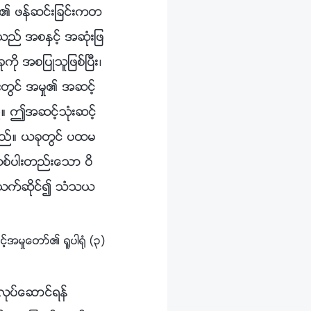
း၏ ဖန္ဆင္းျခင္းကတ
သည္ အစႏွင့္ အဆုံးျဖ
ို အစျပဳသူျဖစ္ၿပီး၊
းတြင္ အမႈ၏ အဆင့္
။ ဤအဆင့္သုံးဆင့္
္သည္။ ယခုတြင္ ပထမ
စ္ပါးတည္းေသာ ဝိ
 သက္ဆိုင္၍ သံသယ
့္အမႈေတာ္၏ ႐ူပါ႐ုံ (၃)
ုပ္ေဆာင္ရန္