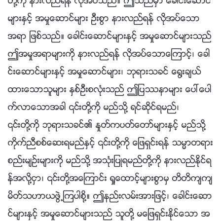
တို႔ကို နားလည္ရန္ လိုအပ္သည္။ ဤသည္မွာ ေခါင္းေဆာင္
မ်ားႏွင့္ အမႈေဆာင္မ်ား ဦးစြာ နားလည္ရန္ လိုအပ္ေသာ
အရာ ျဖစ္သည္။ ေခါင္းေဆာင္မ်ားႏွင့္ အမႈေဆာင္မ်ားသည္
ဤအမႈအရာမ်ားကို နားလည္ရန္ လိုအပ္ေသာေၾကာင့္၊ ေခါ
င္းေဆာင္မ်ားႏွင့္ အမႈေဆာင္မ်ား၊ ဘုရားသခင္ ေ႐ြးခ်ယ္
ထားေသာသူမ်ား ႏွစ္ဦးစလုံးသည္ ဤျပႆနာမ်ား ေပၚေပါ
က္လာေသာအခါ ၎တို႔ကို မည္သို႔ ရင္ဆိုင္ရမည္၊
၎တို႔ကို ဘုရားသခင္၏ ႏႈတ္ကပတ္ေတာ္မ်ားႏွင့္ မည္သို႔
ကိုက္ညီစစ္ေဆးရမည္ႏွင့္ ၎တို႔ကို ေျဖရွင္းရန္ သမၼာတရား
စည္းမ်ဥ္းမ်ားကို မည္သို႔ အသုံးျပဳရမည္တို႔ကို နားလည္ႏိုင္ရ
န္အလို႔ငွာ၊ ၎တို႔အေၾကာင္း ရႈေထာင့္မ်ားစြာမွ တိတိက်က်
မိတ္သဟာယဖြဲ႕ၾကပါစို႔။ ဤနည္းလမ္းအားျဖင့္၊ ေခါင္းေဆာ
င္မ်ားႏွင့္ အမႈေဆာင္မ်ားသည္ သူတို႔ မေျဖရွင္းႏိုင္ေသာ အ