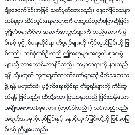
ပႆနာမ်ားကို စုေပါင္း၍ ေ႐ြးေကာက္ပြဲ စည္းမ်ဥ္းမ်ားကို
ခ်ိဳးေဖာက္ျခင္းအျဖစ္ သတ္မွတ္ထားသည္။ ေနာက္ျပႆနာ
တစ္ခုမွာ အိမ္တြင္းေရးရာမ်ားကို တတြတ္တြတ္ေျပာဆိုျခင္း၊
ပုဂၢိဳလ္ေရးဆိုင္ရာ အဆက္အသြယ္မ်ားကို တည္ေဆာက္ျခ
င္းႏွင့္ ပုဂၢိဳလ္ေရးဆိုင္ရာ ကိစၥရပ္မ်ားကို ကိုင္တြယ္ျခင္းတို႔ ျဖ
စ္သည္။ တစ္စုံတစ္ဦးသည္ ဤအရာမ်ားအတြက္ စုေဝးပြဲ
မ်ားသို႔ လာေကာင္းလာႏိုင္သည္။ သမၼာတရားကို နားလည္
ရန္ သို႔မဟုတ္ ဘုရားႏႈတ္ကပတ္ေတာ္မ်ားကို မိတ္သဟာယ
ဖြဲ႕ရန္ မဟုတ္ဘဲ၊ ပုဂၢိဳလ္ေရးဆိုင္ရာ ကိစၥရပ္မ်ားကို ကိုင္တြ
ယ္ရန္ ျဖစ္သည္။ ထိုသို႔ေသာ ျပႆနာသည္ ျပင္းထန္ေသာ
အမ်ိဳးအစားတစ္ခုေလာ။ (ဟုတ္ပါသည္။) ယင္းသည္လည္း
အဖ်က္အေမွာင့္လုပ္ျခင္းႏွင့္ ေႏွာင့္ယွက္ျခင္းတို႔ကို ျဖစ္ေစျခ
င္းႏွင့္ ညီမွ်ေပသည္။