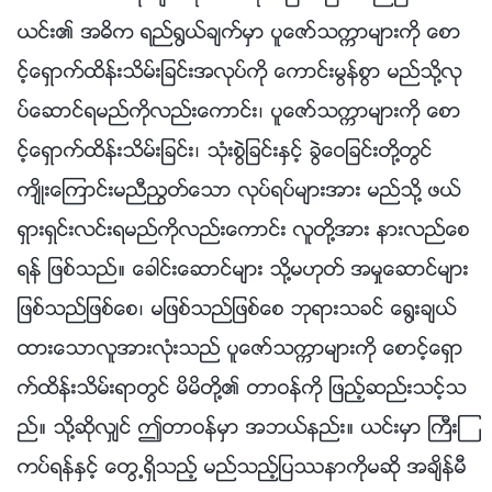
ယင္း၏ အဓိက ရည္႐ြယ္ခ်က္မွာ ပူေဇာ္သကၠာမ်ားကို ေစာ
င့္ေရွာက္ထိန္းသိမ္းျခင္းအလုပ္ကို ေကာင္းမြန္စြာ မည္သို႔လု
ပ္ေဆာင္ရမည္ကိုလည္းေကာင္း၊ ပူေဇာ္သကၠာမ်ားကို ေစာ
င့္ေရွာက္ထိန္းသိမ္းျခင္း၊ သုံးစြဲျခင္းႏွင့္ ခြဲေဝျခင္းတို႔တြင္
က်ိဳးေၾကာင္းမညီၫြတ္ေသာ လုပ္ရပ္မ်ားအား မည္သို႔ ဖယ္
ရွားရွင္းလင္းရမည္ကိုလည္းေကာင္း လူတို႔အား နားလည္ေစ
ရန္ ျဖစ္သည္။ ေခါင္းေဆာင္မ်ား သို႔မဟုတ္ အမႈေဆာင္မ်ား
ျဖစ္သည္ျဖစ္ေစ၊ မျဖစ္သည္ျဖစ္ေစ ဘုရားသခင္ ေ႐ြးခ်ယ္
ထားေသာလူအားလုံးသည္ ပူေဇာ္သကၠာမ်ားကို ေစာင့္ေရွာ
က္ထိန္းသိမ္းရာတြင္ မိမိတို႔၏ တာဝန္ကို ျဖည့္ဆည္းသင့္သ
ည္။ သို႔ဆိုလွ်င္ ဤတာဝန္မွာ အဘယ္နည္း။ ယင္းမွာ ႀကီးၾ
ကပ္ရန္ႏွင့္ ေတြ႕ရွိသည့္ မည္သည့္ျပႆနာကိုမဆို အခ်ိန္မီ