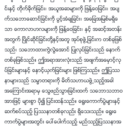
င္းႏွင့္ တိုက္ခိုက္ျခင္း၊ အယူအဆမ်ားကို ျဖန႔္ေဝျခင္း၊ အပ်
က္သေဘာေဆာင္ျခင္းကို ပြင့္အံခ်ျခင္း၊ အေျခအျမစ္မရွိေ
သာ ေကာလာဟလမ်ားကို ျဖန႔္ေဝျခင္း၊ ႏွင့္ အဆင့္အတန္း
အတြက္ ၿပိဳင္ဆိုင္ျခင္းတို႔ႏွင့္အတူ အုပ္စုဖြဲ႕ျခင္းက တစ္ခုျဖစ္
သည္၊ သေဘာထားကြဲလြဲေအာင္ ျပဳလုပ္ျခင္းသည္ ေနာက္
တစ္ခုျဖစ္သည္။ ဤအရာအားလုံးသည္ အဖ်က္အေမွာင့္လု
ပ္ျခင္းမ်ားႏွင့္ ေႏွာင့္ယွက္ျခင္းမ်ား ျဖစ္ၾကသည္။ ဤျပႆ
နာမ်ားသည္ သမၼာတရားကို မိတ္သဟာယဖြဲ႕သည့္အခါ
အေၾကာင္းအရာမွ ေသြဖည္သြားျခင္းထက္ သေဘာသဘာဝ
အားျဖင့္ မ်ားစြာ ပို၍ ျပင္းထန္သည္။ ေ႐ြးေကာက္ပြဲမ်ားႏွင့္
ဆက္စပ္သည့္ ျပႆနာတစ္ခုလည္း ရွိေသးသည္။ ေ႐ြးေ
ကာက္ပြဲမ်ားအတြင္း ေပၚေပါက္သည့္ မည္သည့္ျပႆနာအ