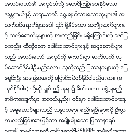
အသင္းေတာ္၏ အလုပ္ထံသို႔ ေဆာင္ၾကဥ္းေပးႏိုင္ေသာ
အႏၲရာယ္ႏွင့္ ဘုရားသခင္ ေ႐ြးခ်ယ္ထားေသာသူမ်ား၏ အ
သက္ဝင္ေရာက္မႈအေပၚ ၎ ရွိႏိုင္ေသာ အက်ိဳးဆက္မ်ားႏွ
င့္ သက္ေရာက္မႈမ်ားကို နားလည္ျခင္း မရွိေၾကာင္းကို ေဖာ္ျ
ပသည္။ ထိုသို႔ေသာ ေခါင္းေဆာင္မ်ားႏွင့္ အမႈေဆာင္မ်ား
သည္ အသင္းေတာ္ အလုပ္ကို ေကာင္းစြာ ဆက္လက္ လု
ပ္ေဆာင္ႏိုင္ပါဦးမည္ေလာ။ သူတို႔သည္ ျပႆနာမ်ားကို ေျ
ဖရွင္းၿပီး အေျခအေနကို ေျပာင္းလဲပစ္ႏိုင္ပါမည္ေလာ။ (မ
လုပ္ႏိုင္ပါ။) သို႔ဆိုလွ်င္ ဤေနရာ၌ မိတ္သဟာယဖြဲ႕ရမည့္
အဓိကအခ်က္မွာ အဘယ္နည္း။ ၎မွာ ေခါင္းေဆာင္မ်ားႏွ
င့္ အမႈေဆာင္မ်ားသည္ သမၼာတရား စည္းမ်ဥ္းမ်ားကို ဦးစြာ
နားလည္ျခင္းအားျဖင့္သာ အမ်ိဳးမ်ိဳးေသာ ျပႆနာရပ္
မ်ား၏ အႏွစ္သာရကို ထြင္းေဖာက္ျမင္ႏိုင္ၿပီး အမ်ိဳးမ်ိဳးေသာ