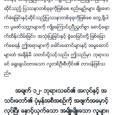
ဆိုင္သည့္ ျပႆနာတစ္ခုခုကိုျဖစ္ေစ စည္းမ်ဥ္းမ်ား ခ်ိဳးေဖာ
က္ခံရျခင္းႏွင့္ဆိုင္သည့္ျပႆနာတစ္ခုခုကိုျဖစ္ေစ ေတြ႕ရွိပါ
က ပူေဇာ္သကၠာမ်ားကို က်ိဳးေၾကာင္းညီၫြတ္စြာ ေစာင့္ေရွာ
က္ထိန္းသိမ္းျခင္း၊ အသုံးျပဳျခင္းႏွင့္ ခြဲေဝျခင္းတို႔ ျဖစ္ေျမာ
က္ေစရန္ ဤအရာမ်ားကို ေခါင္းေဆာင္မ်ားႏွင့္ အမႈေဆာင္
မ်ားထံ အခ်ိန္မီ သတင္းပို႔သင့္သည္။ ဤသည္မွာ ဘုရားသ
ခင္ ေ႐ြးခ်ယ္ထားေသာ လူတစ္ဦးစီတိုင္း၏ တာဝန္ျဖစ္သ
ည္။
အခ်က္ ၁၂- ဘုရားသခင္၏ အလုပ္ႏွင့္ အ
သင္းေတာ္၏ ပုံမွန္အစီအစဥ္ကို အဖ်က္အေမွာင့္
လုပ္ၿပီး ေႏွာင့္ယွက္ေသာ အမ်ိဳးမ်ိဳးေသာ လူမ်ား၊