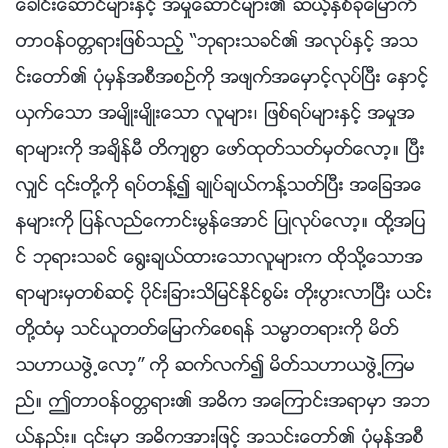
ေခါင္းေဆာင္မ်ားႏွင့္ အမႈေဆာင္မ်ား၏ ဆယ့္ႏွစ္ခုေျမာက္
တာဝန္ဝတၱရားျဖစ္သည့္ “ဘုရားသခင္၏ အလုပ္ႏွင့္ အသ
င္းေတာ္၏ ပုံမွန္အစီအစဥ္ကို အဖ်က္အေမွာင့္လုပ္ၿပီး ေႏွာင့္
ယွက္ေသာ အမ်ိဳးမ်ိဳးေသာ လူမ်ား၊ ျဖစ္ရပ္မ်ားႏွင့္ အမႈအ
ရာမ်ားကို အခ်ိန္မီ တိက်စြာ ေဖာ္ထုတ္သတ္မွတ္ေလာ့။ ၿပီး
လွ်င္ ၎တို႔ကို ရပ္တန႔္၍ ခ်ဳပ္ခ်ယ္ကန႔္သတ္ၿပီး အေျခအေ
နမ်ားကို ျပန္လည္ေကာင္းမြန္ေအာင္ ျပဳလုပ္ေလာ့။ ထို႔အျပ
င္ ဘုရားသခင္ ေ႐ြးခ်ယ္ထားေသာလူမ်ားက ထိုသို႔ေသာအ
ရာမ်ားမွတစ္ဆင့္ ပိုင္းျခားသိျမင္ႏိုင္စြမ္း တိုးပြားလာၿပီး ယင္း
တို႔ထံမွ သင္ယူတတ္ေျမာက္ေစရန္ သမၼာတရားကို မိတ္
သဟာယဖြဲ႕ေလာ့” ကို ဆက္လက္၍ မိတ္သဟာယဖြဲ႕ၾကမ
ည္။ ဤတာဝန္ဝတၱရား၏ အဓိက အေၾကာင္းအရာမွာ အဘ
ယ္နည္း။ ၎မွာ အဓိကအားျဖင့္ အသင္းေတာ္၏ ပုံမွန္အစီ