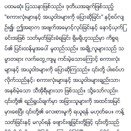
ပထမဆုံး ျပႆနာျဖစ္သည္။ ဒုတိယအခ်က္ျဖစ္သည့္
“စကားလုံးမ်ားႏွင့္ အယူဝါဒမ်ားကို ေျပာဆိုျခင္း” ႏွင့္စပ္လ်
ဥ္း၍၊ ဤအရာက အဖ်က္အေမွာင့္လုပ္ျခင္းႏွင့္ ေႏွာင့္ယွက္ျ
ခင္းအျဖစ္ သတ္မွတ္ျခင္းခံရျခင္း ရွိမရွိဟူသည္မွာ ကိစၥရ
ပ္၏ ျပင္းထန္မႈအေပၚ မူတည္သည္။ အခ်ိဳ႕လူမ်ားသည္ သ
မၼာတရား လက္ေတြ႕က်မႈ ကင္းမဲ့ေသာေၾကာင့္ စကားလုံး
မ်ားႏွင့္ အယူဝါဒမ်ားကို ေျပာဆိုၾကသည္။ ၎တို႔ ပါးစပ္ဟ
လိုက္သည္ႏွင့္၊ စကားလုံးမ်ားႏွင့္ အယူဝါဒမ်ားခ်ည္းသာ၊
အႏွစ္မဲ့ေသာ သီအိုရီမ်ားသာ ျဖစ္သည္။ သို႔ေသာ္လည္း၊
၎တို႔၏ ရည္႐ြယ္ခ်က္မွာ အျခားသူမ်ားကို အထင္အျမင္
မွားေစၿပီး ၎တို႔၏ ေလးစားမႈကို ရယူရန္ မဟုတ္ေပ။ ကန႔္
သတ္ျခင္းႏွင့္ မလုပ္ရန္ ေဖ်ာင္းဖ်ျခင္းတို႔ျဖင့္ ၎တို႔သည္