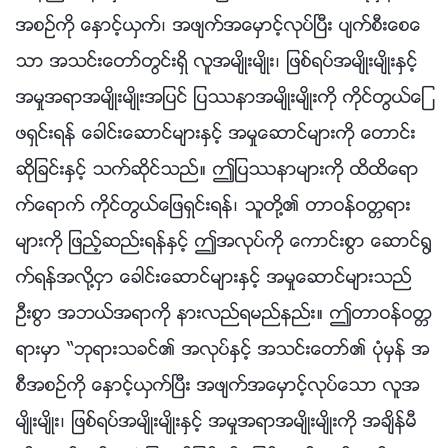
အစဥ္ကို ေႏွာင့္ယွက္၊ အဖ်က္အေမွာင့္လုပ္ၿပီး ပ်က္စီးေစေ
သာ အသင္းေတာ္တြင္းရွိ လူအမ်ိဳးမ်ိဳး၊ ျဖစ္ရပ္အမ်ိဳးမ်ိဳးႏွင့္
အမႈအရာအမ်ိဳးမ်ိဳးအျပင္ ျပႆနာအမ်ိဳးမ်ိဳးကို ကိုင္တြယ္ေျ
ဖရွင္းရန္ ေခါင္းေဆာင္မ်ားႏွင့္ အမႈေဆာင္မ်ားကို ေတာင္း
ဆိုျခင္းႏွင့္ သက္ဆိုင္သည္။ ဤျပႆနာမ်ားကို ထိထိေရာ
က္ေရာက္ ကိုင္တြယ္ေျဖရွင္းရန္၊ သူတို႔၏ တာဝန္ဝတၱရား
မ်ားကို ျဖည့္ဆည္းရန္ႏွင့္ ဤအလုပ္ကို ေကာင္းစြာ ေဆာင္႐ြ
က္ရန္အလို႔ငွာ ေခါင္းေဆာင္မ်ားႏွင့္ အမႈေဆာင္မ်ားသည္
ဦးစြာ အဘယ္အရာကို နားလည္ရမည္နည္း။ ဤတာဝန္ဝတၱ
ရားမွာ “ဘုရားသခင္၏ အလုပ္ႏွင့္ အသင္းေတာ္၏ ပုံမွန္ အ
စီအစဥ္ကို ေႏွာင့္ယွက္ၿပီး အဖ်က္အေမွာင့္လုပ္ေသာ လူအ
မ်ိဳးမ်ိဳး၊ ျဖစ္ရပ္အမ်ိဳးမ်ိဳးႏွင့္ အမႈအရာအမ်ိဳးမ်ိဳးကို အခ်ိန္မီ