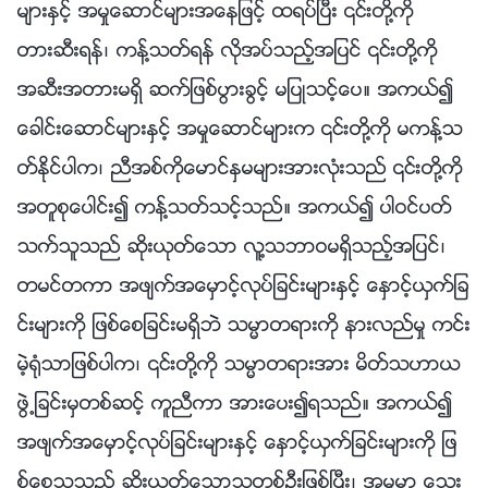
မ်ားႏွင့္ အမႈေဆာင္မ်ားအေနျဖင့္ ထရပ္ၿပီး ၎တို႔ကို
တားဆီးရန္၊ ကန႔္သတ္ရန္ လိုအပ္သည့္အျပင္ ၎တို႔ကို
အဆီးအတားမရွိ ဆက္ျဖစ္ပြားခြင့္ မျပဳသင့္ေပ။ အကယ္၍
ေခါင္းေဆာင္မ်ားႏွင့္ အမႈေဆာင္မ်ားက ၎တို႔ကို မကန႔္သ
တ္ႏိုင္ပါက၊ ညီအစ္ကိုေမာင္ႏွမမ်ားအားလုံးသည္ ၎တို႔ကို
အတူစုေပါင္း၍ ကန႔္သတ္သင့္သည္။ အကယ္၍ ပါဝင္ပတ္
သက္သူသည္ ဆိုးယုတ္ေသာ လူ႔သဘာဝမရွိသည့္အျပင္၊
တမင္တကာ အဖ်က္အေမွာင့္လုပ္ျခင္းမ်ားႏွင့္ ေႏွာင့္ယွက္ျခ
င္းမ်ားကို ျဖစ္ေစျခင္းမရွိဘဲ သမၼာတရားကို နားလည္မႈ ကင္း
မဲ့႐ုံသာျဖစ္ပါက၊ ၎တို႔ကို သမၼာတရားအား မိတ္သဟာယ
ဖြဲ႕ျခင္းမွတစ္ဆင့္ ကူညီကာ အားေပး၍ရသည္။ အကယ္၍
အဖ်က္အေမွာင့္လုပ္ျခင္းမ်ားႏွင့္ ေႏွာင့္ယွက္ျခင္းမ်ားကို ျဖ
စ္ေစသူသည္ ဆိုးယုတ္ေသာသူတစ္ဦးျဖစ္ၿပီး၊ အမႈမွာ ေသး