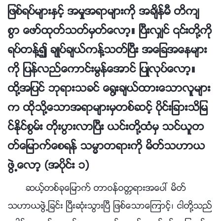
ျဖစ္ရပ္မ်ားႏွင့္ အမႈအရာမ်ားကို အခ်ိန္မီ တိက်
စြာ ေဖာ္ထုတ္သတ္မွတ္ေလာ့။ ၿပီးလွ်င္ ၎တို႔ကို
ရပ္တန႔္၍ ခ်ဳပ္ခ်ယ္ကန႔္သတ္ၿပီး အေျခအေနမ်ား
ကို ျပန္လည္ေကာင္းမြန္ေအာင္ ျပဳလုပ္ေလာ့။
ထို႔အျပင္ ဘုရားသခင္ ေ႐ြးခ်ယ္ထားေသာလူမ်ား
က ထိုသို႔ေသာအရာမ်ားမွတစ္ဆင့္ ပိုင္းျခားသိျမ
င္ႏိုင္စြမ္း တိုးပြားလာၿပီး ယင္းတို႔ထံမွ သင္ယူတ
တ္ေျမာက္ေစရန္ သမၼာတရားကို မိတ္သဟာယ
ဖြဲ႕ေလာ့ (အပိုင္း ၁)
ဆယ့္တစ္ခုေျမာက္ တာဝန္ဝတၱရားအေပၚ မိတ္
သဟာယဖြဲ႕ျခင္း ၿပီးဆုံးသြားၿပီ ျဖစ္ေသာေၾကာင့္၊ ငါတို႔သည္