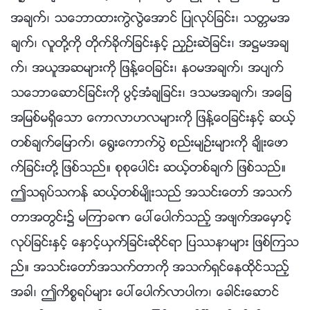
အခ်က္၊ သေဘာထားကြဲလြဲေအာင္ ျပဳလုပ္ျခင္း၊ သတၱမအ
ခ်က္၊ လူတို႔ကို တိုက္ခိုက္ျခင္းႏွင့္ ညႇဥ္းဆဲျခင္း၊ အ႒မအခ်
က္၊ အယူအဆမ်ားကို ျဖန႔္ေဝျခင္း၊ နဝမအခ်က္၊ အပ်က္
သေဘာေဆာင္ျခင္းကို ပြင့္အံခ်ျခင္း၊ ဒသမအခ်က္၊ အေျခ
အျမစ္မရွိေသာ ေကာလာဟလမ်ားကို ျဖန႔္ေဝျခင္းႏွင့္ ဆယ့္
တစ္ခ်က္ေျမာက္၊ ေ႐ြးေကာက္ပြဲ စည္းမ်ဥ္းမ်ားကို ခ်ိဳးေဖာ
က္ျခင္းတို႔ ျဖစ္သည္။ စုစုေပါင္း ဆယ့္တစ္ခ်က္ ျဖစ္သည္။
ဤသ႐ုပ္သကန္ ဆယ့္တစ္မ်ိဳးသည္ အသင္းေတာ္ အသက္
တာအတြင္း၌ မၾကာခဏ ေပၚေပါက္သည့္ အဖ်က္အေမွာင့္
လုပ္ျခင္းႏွင့္ ေႏွာင့္ယွက္ျခင္းဆိုင္ရာ ျပႆနာမ်ား ျဖစ္ၾကသ
ည္။ အသင္းေတာ္အသက္တာကို အသက္ရွင္ေနထိုင္သည့္
အခါ၊ ဤကိစၥရပ္မ်ား ေပၚေပါက္လာပါက၊ ေခါင္းေဆာင္