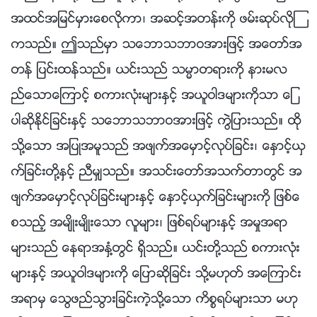
အထင္အျမင္မွားေစလိုကာ၊ အဆင့္အတန္းကို ဖမ္းဆုပ္လိုၾ
ကသည္။ ဤသည္မွာ သေဘာသဘာဝအားျဖင့္ အေတာ္အ
တန္ ျပင္းထန္သည္။ ယင္းသည္ သမၼာတရားကို နားမလ
ည္ေသာေၾကာင့္ စကားလုံးမ်ားႏွင့္ အယူဝါဒမ်ားကိုသာ ေျ
ပာဆိုႏိုင္ျခင္းႏွင့္ သေဘာသဘာဝအားျဖင့္ ကြဲျပားသည္။ ထို
သို႔ေသာ အျပဳအမူသည္ အဖ်က္အေမွာင့္လုပ္ျခင္း၊ ေႏွာင့္ယွ
က္ျခင္းတို႔ႏွင့္ ညီမွ်သည္။ အသင္းေတာ္အသက္တာတြင္ အ
ဖ်က္အေမွာင့္လုပ္ျခင္းမ်ားႏွင့္ ေႏွာင့္ယွက္ျခင္းမ်ားကို ျဖစ္ေ
စသည့္ အမ်ိဳးမ်ိဳးေသာ လူမ်ား၊ ျဖစ္ရပ္မ်ားႏွင့္ အမႈအရာ
မ်ားသည္ ေနရာအႏွံ႔တြင္ ရွိသည္။ ယင္းတို႔သည္ စကားလုံး
မ်ားႏွင့္ အယူဝါဒမ်ားကို ေျပာဆိုျခင္း သို႔မဟုတ္ အေၾကာင္း
အရာမွ ေသြဖည္သြားျခင္းကဲ့သို႔ေသာ ကိစၥရပ္မ်ားသာ မဟု