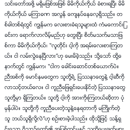
သင္းေတာ္အဖို႔ မရွိမျဖစ္အျဖစ္ မိမိကိုယ္ကိုယ္ ခံစားရၿပီး မိမိ
ကိုယ္ကိုယ္ မၾကာခဏ အလြန္ ေက်နပ္ေနေလ့ရွိသည္။ တ
စ္ခါတစ္ရံတြင္ ကြၽန္မက ေလးစားခံရသူမ်ားထံ ကံမေကာင္းျ
ခင္းက ေရာက္လာလိမ့္မည္ဟု ေတြးၿပီး စိတ္မသက္မသာျဖ
စ္ကာ မိမိကိုယ္ကိုယ္၊ “လူတိုင္း ငါ့ကို အရမ္းေလးစားၾကတ
ယ္။ ငါ လမ္းလြဲေနၿပီလား”ဟု ေမးမိခဲ့သည္။ သို႔ေသာ္ ထို႔ေ
နာက္တြင္ ကြၽန္မက၊ “ငါက ေခါင္းေဆာင္တစ္ေယာက္ပဲ။
ညီအစ္ကို ေမာင္ႏွမေတြက သူတို႔ရဲ႕ ျပႆနာေတြနဲ႔ ငါ့ဆီကို
လာသင့္တယ္ေလ။ ငါ ကူညီေျဖရွင္းေပးႏိုင္တဲ့ ျပႆနာေတြ
သူတို႔မွာ ရွိၾကတယ္။ သူတို႔ ငါ့ကို အားကိုးၾကတယ္ဆိုတာ ပုံ
မွန္ပါပဲ။ သူတို႔ကို ကူညီေပးတဲ့သူနဲ႔ေနရတာကို မႀကိဳက္တဲ့
သူ ဘယ္သူရွိလို႔လဲ”ဟု စဥ္းစားခဲ့ပါသည္။ ထိုသို႔ျဖင့္ သန႔္ရွ
င္းေသာ ဝိညာဥ္ေတာ္၏ အျပစ္တင္မႈႏွင့္ သတိေပးခ်က္မ်ား