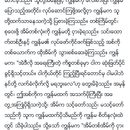
ဆာင္ခဲ့သည္။ သူတို႔အေနျဖင့္ ကြၽန္မကို ေလးစားၿပီး ကြၽန္မ
ေျပာသည့္အတိုင္း လုပ္ေဆာင္ၾကဖို႔အလို႔ငွာ ကြၽန္မက သူ
တို႔ထက္သာေနသကဲ့သို႔ ျပစားခဲ့ၾကသည္။ တစ္ႀကိမ္တြင္၊
စုေဝးဖို႔ အိမ္တစ္လုံးကို ကြၽန္မတို႔ ငွားခဲ့ရသည္။ သင္းေထာ
က္တစ္ဦးႏွင့္ ကြၽန္မ၏ လုပ္ေဖာ္ကိုင္ဖက္ျဖစ္သည့္ အစ္ကို
တစ္ေယာက္က ထိုအိမ္ကို သြားစစ္ေဆးခဲ့ၾကသည္။ ကြၽန္
မက၊ “အဲဒီလို အေရးႀကီးတဲ့ ကိစၥတစ္ခုမွာ ငါက ဆုံးျဖတ္ပိုင္
ခြင့္ရွိသင့္တယ္။ ငါကိုယ္တိုင္ ၾကည့္ၿပီးရင္ေတာင္မွ ငါမပါဘဲ
နင္တို႔ လက္ခံလိုက္လို႔ မရဘူးေလ”ဟု ေတြးမိခဲ့သည္။ အမွန္
တြင္၊ ဤအစ္ကိုက ကြၽန္မထက္ အသက္ပိုႀကီးၿပီး အေ
တြ႕အႀကဳံပိုရွိသကဲ့သို႔၊ အိမ္က သင့္ေတာ္သည္၊ မသင့္ေတာ္
သည္ကို သူက ကြၽန္မထက္ပိုသိမည္ကို ကြၽန္မ စိတ္ႏွလုံးထဲ
တြင္ သိခဲ့ပါသည္။ သို႔ေသာ္ ကြၽန္မက “အိမ္တစ္အိမ္ကို ငွား