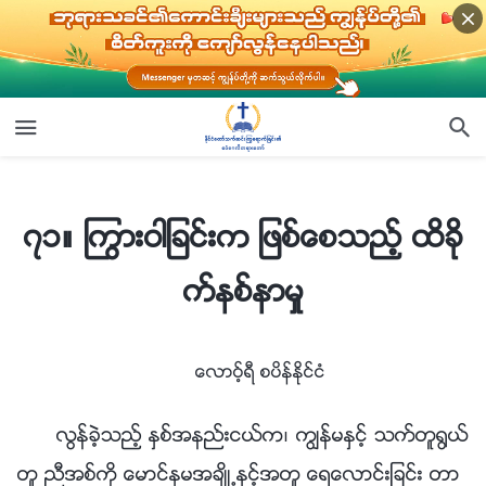
၇၁။ ႂကြားဝါျခင္းက ျဖစ္ေစသည့္ ထိခိုက္နစ္နာမႈ
၇၁။ ႂကြားဝါျခင္းက ျဖစ္ေစသည့္ ထိခို
က္နစ္နာမႈ
ေလာဝ့္ရီ စပိန္ႏိုင္ငံ
လြန္ခဲ့သည့္ ႏွစ္အနည္းငယ္က၊ ကြၽန္မႏွင့္ သက္တူ႐ြယ္
တူ ညီအစ္ကို ေမာင္ႏွမအခ်ိဳ႕ႏွင့္အတူ ေရေလာင္းျခင္း တာ