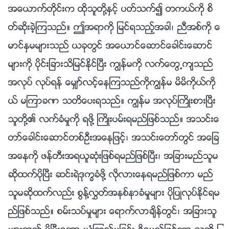
အေယာက္တိုင္းက ထိုသူတို႔ႏွင့္ ပတ္သက္၍ တကယ္ကို စိ
တ္ဆိုးခဲ့ၾကသည္။ ဤအရာကို ျမင္ရသည့္အခါ၊ ညီအစ္ကို ေ
မာင္ႏွမမ်ားသည္ ယခုတြင္ အေယာင္ေဆာင္ေခါင္းေဆာင္
မ်ားကို ပိုင္းျခားသိျမင္ႏိုင္ၿပီး ကြၽန္မကို လက္ေတြ႕က်သည္
အလုပ္ လုပ္ရန္ ေမွ်ာ္လင့္ေနၾကသည္ကိုကြၽန္မ မိမိကိုယ္ကို
ယ္ မၾကာခဏ သတိေပးရသည္။ ကြၽန္မ အလုပ္ႀကိဳးစားၿပီး
သူတို႔၏ လက္ခံမႈကို ရဖို႔ ႀကိဳးပမ္းရမည္ျဖစ္သည္။ အသင္းေ
တာ္ေခါင္းေဆာင္တစ္ဦးအေနျဖင့္၊ အသင္းေတာ္တြင္ အေျခ
အေနကို ဖန္တီးအရယူဆုံးျဖစ္ရမည္ျဖစ္ၿပီး၊ အျခားမည္သူမ
ဆိုထက္ပိုၿပီး ဆင္းရဲဒုကၡခံဖို႔ လိုလားေနရမည္ျဖစ္ကာ မည္
သူမဆိုထက္လည္း စြန႔္လႊတ္အနစ္နာခံမႈမ်ား ပိုျပဳလုပ္ႏိုင္ရမ
ည္ျဖစ္သည္။ စမ္းသပ္မႈမ်ား ေရာက္လာခ်ိန္တြင္၊ အျခားသူ