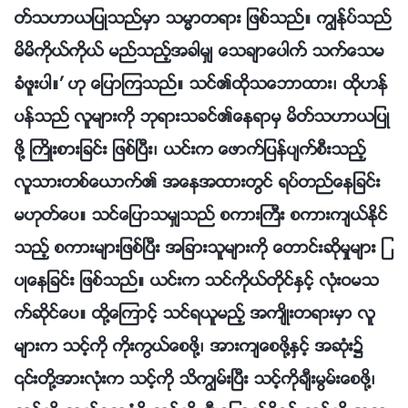
တ္သဟာယျပဳသည္မွာ သမၼာတရား ျဖစ္သည္။ ကြၽန္ုပ္သည္
မိမိကိုယ္ကိုယ္ မည္သည့္အခါမွ် ေသခ်ာေပါက္ သက္ေသမ
ခံဖူးပါ။’ ဟု ေျပာၾကသည္။ သင္၏ထိုသေဘာထား၊ ထိုဟန္
ပန္သည္ လူမ်ားကို ဘုရားသခင္၏ေနရာမွ မိတ္သဟာယျပဳ
ဖို႔ ႀကိဳးစားျခင္း ျဖစ္ၿပီး၊ ယင္းက ေဖာက္ျပန္ပ်က္စီးသည့္
လူသားတစ္ေယာက္၏ အေနအထားတြင္ ရပ္တည္ေနျခင္း
မဟုတ္ေပ။ သင္ေျပာသမွ်သည္ စကားႀကီး စကားက်ယ္ႏိုင္
သည့္ စကားမ်ားျဖစ္ၿပီး အျခားသူမ်ားကို ေတာင္းဆိုမႈမ်ား ျ
ပဳေနျခင္း ျဖစ္သည္။ ယင္းက သင္ကိုယ္တိုင္ႏွင့္ လုံးဝမသ
က္ဆိုင္ေပ။ ထို႔ေၾကာင့္ သင္ရယူမည့္ အက်ိဳးတရားမွာ လူ
မ်ားက သင့္ကို ကိုးကြယ္ေစဖို႔၊ အားက်ေစဖို႔ႏွင့္ အဆုံး၌
၎တို႔အားလုံးက သင့္ကို သိကြၽမ္းၿပီး သင့္ကိုခ်ီးမြမ္းေစဖို႔၊