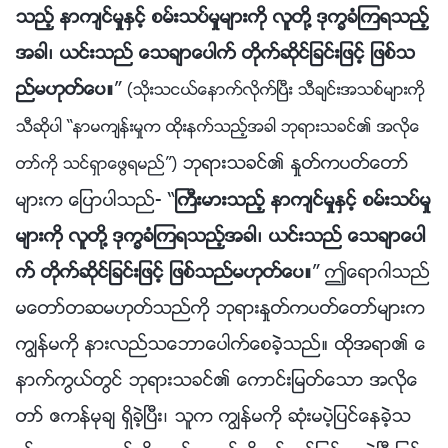
သည့္ နာက်င္မႈႏွင့္ စမ္းသပ္မႈမ်ားကို လူတို႔ ဒုကၡခံၾကရသည့္
အခါ၊ ယင္းသည္ ေသခ်ာေပါက္ တိုက္ဆိုင္ျခင္းျဖင့္ ျဖစ္သ
ည္မဟုတ္ေပ။
”
(သိုးသငယ္ေနာက္လိုက္ၿပီး သီခ်င္းအသစ္မ်ားကို
သီဆိုပါ “နာမက်န္းမႈက ထိုးနက္သည့္အခါ ဘုရားသခင္၏ အလိုေ
ဘုရားသခင္၏ ႏႈတ္ကပတ္ေတာ္
တာ္ကို သင္ရွာေဖြရမည္”)
မ်ားက ေျပာပါသည္- “
ႀကီးမားသည့္ နာက်င္မႈႏွင့္ စမ္းသပ္မႈ
မ်ားကို လူတို႔ ဒုကၡခံၾကရသည့္အခါ၊ ယင္းသည္ ေသခ်ာေပါ
က္ တိုက္ဆိုင္ျခင္းျဖင့္ ျဖစ္သည္မဟုတ္ေပ။
” ဤေရာဂါသည္
မေတာ္တဆမဟုတ္သည္ကို ဘုရားႏႈတ္ကပတ္ေတာ္မ်ားက
ကြၽန္မကို နားလည္သေဘာေပါက္ေစခဲ့သည္။ ထိုအရာ၏ ေ
နာက္ကြယ္တြင္ ဘုရားသခင္၏ ေကာင္းျမတ္ေသာ အလိုေ
တာ္ ဧကန္မုခ် ရွိခဲ့ၿပီး၊ သူက ကြၽန္မကို ဆုံးမပဲ့ျပင္ေနခဲ့သ