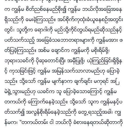
က ကြၽန္မ စိတ္ညစ္ေနမည္စိုး၍ ကြၽန္မ ဘယ္လိုအေျခအေန
ရွိသည္ကို ေမးခဲ့ၾကသည္။ အပ္စိုက္ကုထုံးခံယူေနစဥ္အတြင္း
တြင္၊ သူတို႔က ေရာဂါကို မည္သို႔ကိုင္တြယ္ရမည္ဆိုသည္ႏွင့္
ပတ္သက္သည့္ အေျခခံသေဘာတရားမ်ားကို ကြၽန္မအား ဖ
တ္ျပခဲ့ၾကသည္။ အစ္မ ေခ်ာင္က ကြၽန္မကို မစိုးရိမ္ဖို႔၊
ဘုရားသခင္ကို ပိုဆုေတာင္းၿပီး အမွီျပဳဖို႔၊ ယုံၾကည္ျခင္းရွိဖို႔ႏွ
င့္ ကုသျခင္းျဖင့္ ကြၽန္မ အျမန္သက္သာလာမည္ဟု ေျပာခဲ့
သည္။ သို႔ေသာ္ ကြၽန္မ မ်က္ႏွာက ခ်က္ခ်င္း မကုရင္ အၿ
မဲ႐ြဲ႕သြားမည္ဟု ယခင္က သူ ေျပာခဲ့ေသာေၾကာင့္ ကြၽန္မ
တကယ္ကို ေၾကာက္ေနခဲ့သည္။ သို႔ေသာ္ သူက ကြၽန္မႏွင့္ပ
တ္သက္၍ အလြန္စိုးရိမ္ေနခဲ့သည္ကို ေတြ႕ရသည့္အခါ၊ ကြၽ
န္မက၊ “တကယ္တမ္း ငါ ဘယ္လို ခံစားေနရတယ္ဆိုတာကို