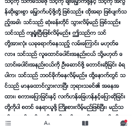
သင့္ကို သက္ေသခံဖို သင့္ကို ခ်ီးေျမႇာက္ဖို႔ႏွင့္ သင့္ကို အလြ
န္ဆိုး႐ြားစြာ ေျမႇာက္ပင့္ဖို႔တို႔ ျဖစ္သည္။ ထိုအရာ ျဖစ္ပ်က္သ
ည့္အခါ၊ သင္သည္ ဆုံးခန္းတိုင္ သြားလိမ့္မည္ ျဖစ္သည္။
သင္သည္ က်ရႈံးၿပီးျဖစ္လိမ့္မည္။ ဤသည္က သင္
တို႔အားလုံး ယခုေရာက္ေနသည့္ လမ္းေၾကာင္း မဟုတ္ေ
လာ။ သင္သည္ လူေထာင္ေပါင္းအနည္းငယ္ သို႔မဟုတ္ ေ
သာင္းေပါင္းအနည္းငယ္ကို ဦးေဆာင္ဖို႔ ေတာင္းဆိုျခင္း ခံရ
ပါက၊ သင္သည္ ဘဝင္ခိုက္ေနလိမ့္မည္။ ထို႔ေနာက္တြင္ သ
င္သည္ မာနေထာင္လႊားလာၿပီး ဘုရားသခင္၏ အေနအ
ထား၊ စကားေျပာျခင္းႏွင့္ လက္ဟန္ေျခဟန္ႏွင့္ေျပာဆိုျခင္း
တို႔ကိုပါ စတင္ ေနရာယူဖို႔ ႀကိဳးစားလိမ့္မည္ျဖစ္ၿပီး၊ မည္သ
ည့္အရာကို ဝတ္ရမည္၊ မည္သည့္အရာကို စားရမည္ သို႔မ
ဟုတ္ မည္သို႔လမ္းေလွ်ာက္ရမည္တို႔ကို သင္သိမည္ မဟု