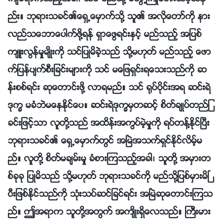
ည္း။ ဘုရားသခင္၏ေရွ႕ေမွာက္သို႔ သူ၏ အလိုေတာ္ကို နား
လည္သေဘာေပါက္ဖို႔ရန္ ရွာေဖြရင္းႏွင့္ မည္သည့္ အျပစ္
က်ဴးလြန္မႈမ်ိဳးကို သင္ျပဳမိခဲ့သည္ သို႔မဟုတ္ မည္သည့္ ေဖာ
က္ျပန္ပ်က္စီးျခင္းမ်ားကို သင္ မေျဖရွင္းရေသးသည္ကို ဆ
န္းစစ္ရင္း ဆုေတာင္းဖို႔ လာရမည္။ သင္ ႐ုပ္ပိုင္းအရ ဆင္းရဲ
ဒုကၡ မခံဘဲမေနႏိုင္ေပ။ ဆင္းရဲဒုကၡမွတဆင့္ စိတ္ခ်ဳပ္တည္ျ
ခင္းျဖင့္သာ လူတို႔သည္ အထိန္းအကြပ္မဲ့မႈကို ရပ္တန႔္ႏိုင္ၿပီး
ဘုရားသခင္၏ ေရွ႕ေမွာက္တြင္ အၿမဲအသက္ရွင္ႏိုင္လိမ့္မ
ည္။ လူတို႔ စိတ္မခ်မ္းမႈ ခံစားၾကသည့္အခါ၊ သူတို႔ အမွားတ
စ္ခုခု ျပဳမိသည္ သို႔မဟုတ္ ဘုရားသခင္ကို မည္သို႔ျပစ္မွားမိၿ
ပီးျဖစ္ႏိုင္သည္ကို သုံးသပ္ဆင္ျခင္ရင္း အၿမဲဆုေတာင္းၾကသ
ည္။ ဤအရာက သူတို႔အတြက္ အက်ိဳးရွိေလသည္။ ႀကီးမား