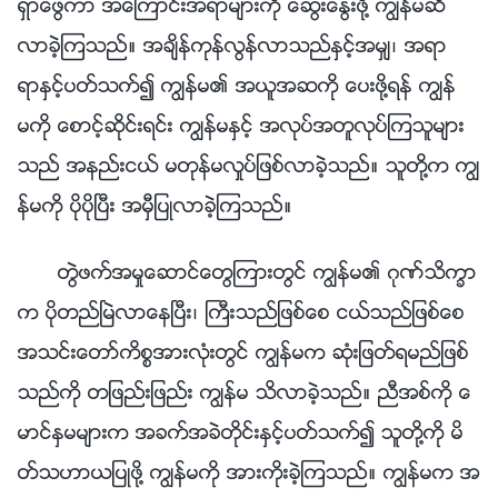
ရွာေဖြကာ အေၾကာင္းအရာမ်ားကို ေဆြးေႏြးဖို႔ ကြၽန္မဆီ
လာခဲ့ၾကသည္။ အခ်ိန္ကုန္လြန္လာသည္ႏွင့္အမွ်၊ အရာ
ရာႏွင့္ပတ္သက္၍ ကြၽန္မ၏ အယူအဆကို ေပးဖို႔ရန္ ကြၽန္
မကို ေစာင့္ဆိုင္းရင္း ကြၽန္မႏွင့္ အလုပ္အတူလုပ္ၾကသူမ်ား
သည္ အနည္းငယ္ မတုန္မလႈပ္ျဖစ္လာခဲ့သည္။ သူတို႔က ကြၽ
န္မကို ပိုပိုၿပီး အမွီျပဳလာခဲ့ၾကသည္။
တြဲဖက္အမႈေဆာင္ေတြၾကားတြင္ ကြၽန္မ၏ ဂုဏ္သိကၡာ
က ပိုတည္ၿမဲလာေနၿပီး၊ ႀကီးသည္ျဖစ္ေစ ငယ္သည္ျဖစ္ေစ
အသင္းေတာ္ကိစၥအားလုံးတြင္ ကြၽန္မက ဆုံးျဖတ္ရမည္ျဖစ္
သည္ကို တျဖည္းျဖည္း ကြၽန္မ သိလာခဲ့သည္။ ညီအစ္ကို ေ
မာင္ႏွမမ်ားက အခက္အခဲတိုင္းႏွင့္ပတ္သက္၍ သူတို႔ကို မိ
တ္သဟာယျပဳဖို႔ ကြၽန္မကို အားကိုးခဲ့ၾကသည္။ ကြၽန္မက အ