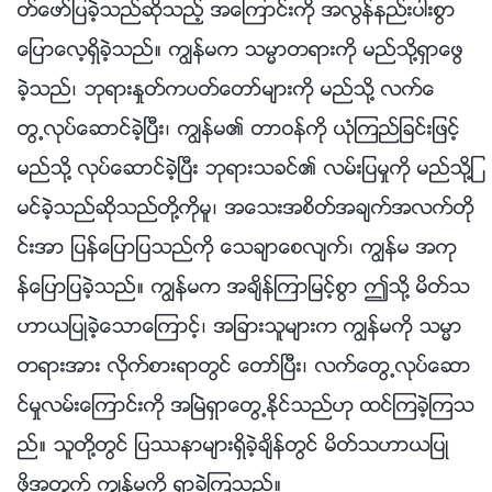
တ္ေဖာ္ျပခဲ့သည္ဆိုသည့္ အေၾကာင္းကို အလြန္နည္းပါးစြာ
ေျပာေလ့ရွိခဲ့သည္။ ကြၽန္မက သမၼာတရားကို မည္သို႔ရွာေဖြ
ခဲ့သည္၊ ဘုရားႏႈတ္ကပတ္ေတာ္မ်ားကို မည္သို႔ လက္ေ
တြ႕လုပ္ေဆာင္ခဲ့ၿပီး၊ ကြၽန္မ၏ တာဝန္ကို ယုံၾကည္ျခင္းျဖင့္
မည္သို႔ လုပ္ေဆာင္ခဲ့ၿပီး ဘုရားသခင္၏ လမ္းျပမႈကို မည္သို႔ျ
မင္ခဲ့သည္ဆိုသည္တို႔ကိုမူ၊ အေသးအစိတ္အခ်က္အလက္တို
င္းအာ ျပန္ေျပာျပသည္ကို ေသခ်ာေစလ်က္၊ ကြၽန္မ အကု
န္ေျပာျပခဲ့သည္။ ကြၽန္မက အခ်ိန္ၾကာျမင့္စြာ ဤသို႔ မိတ္သ
ဟာယျပဳခဲ့ေသာေၾကာင့္၊ အျခားသူမ်ားက ကြၽန္မကို သမၼာ
တရားအား လိုက္စားရာတြင္ ေတာ္ၿပီး၊ လက္ေတြ႕လုပ္ေဆာ
င္မႈလမ္းေၾကာင္းကို အၿမဲရွာေတြ႕ႏိုင္သည္ဟု ထင္ၾကခဲ့ၾကသ
ည္။ သူတို႔တြင္ ျပႆနာမ်ားရွိခဲ့ခ်ိန္တြင္ မိတ္သဟာယျပဳ
ဖို႔အတြက္ ကြၽန္မကို ရွာခဲ့ၾကသည္။