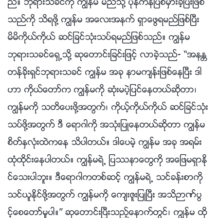
ည္။ ဘုရားသခင္ကို ကြၽန္မ မည္သို႔ ပုန္ကန္ျပစ္မွားခဲ့ၿပီးျဖစ္
သည္ကို သိရဖို႔ ကြၽန္မ အေလးအနက္ ရွာေဖြရမည္ျဖစ္ၿပီး
မိမိကိုယ္ကိုယ္ ဆင္ျခင္သုံးသပ္ရမည္ျဖစ္သည္။ ကြၽန္မ
ဘုရားသခင္ေရွ႕သို႔ ဆုေတာင္းျခင္းျဖင့္ လာခဲ့သည္- “အနႏၲ
တန္ခိုးရွင္ဘုရားသခင္ ကြၽန္မ အခု နာမက်န္းျဖစ္ေနၿပီး ဒါ
ဟာ ကိုယ္ေတာ္က ကြၽန္မကို ဆုံးမပဲ့ျပင္ေနတယ္ဆိုတာ၊
ကြၽန္မကို သတိေပးဖို႔အတြက္၊ ကိုယ့္ကိုယ္ကိုယ္ ဆင္ျခင္သုံး
သပ္ဖို႔အတြက္ ဒီ ေရာဂါကို အသုံးျပဳေနတယ္ဆိုတာ ကြၽန္မ
စိတ္ႏွလုံးထဲကေန သိပါတယ္။ ဒါေပမဲ့ ကြၽန္မ အခု အရမ္း
ထုံထိုင္းေနပါတယ္။ ကြၽန္မရဲ႕ ျပႆနာေတြကို အေျဖမရွာႏို
င္ေသးပါဘူး။ ဒီေရာဂါကတစ္ဆင့္ ကြၽန္မရဲ႕ သင္ခန္းစာကို
သင္ယူႏိုင္ဖို႔အတြက္ ကြၽန္မကို ေက်းဇူးျပဳၿပီး အသိဉာဏ္ပြ
င့္ေစေတာ္မူပါ။” ဆုေတာင္းၿပီးသည့္ေနာက္တြင္၊ ကြၽန္မ ထို