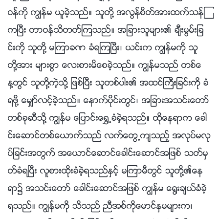
ဝန္ကို ကြၽန္မ ယူခဲ့သည္။ သူတို႔ အလြန္စိတ္အားထက္သန္ၾ
ကၿပီး တာဝန္သိတတ္ၾကသည္။ အျခားသူမ်ား၏ ခ်ီးမြမ္းျခ
င္းကို သူတို႔ မၾကာခဏ ခံရၾကၿပီး၊ ယင္းက ကြၽန္မကို သူ
တို႔အား မ်ားစြာ ေလးစားမိေစခဲ့သည္။ ကြၽန္မသည္ တစ္ေ
န႔တြင္ သူတို႔ကဲ့သို႔ ျဖစ္ၿပီး သူတစ္ပါး၏ အထင္ႀကီးျခင္းကို ခံ
ရဖို႔ ေမွ်ာ္လင့္ခဲ့သည္။ ေနာက္ပိုင္းတြင္၊ အျခားအသင္းေတာ္
တစ္ခုဆီသို႔ ကြၽန္မ ေျပာင္းေ႐ႊ႕ခံခဲ့ရသည္။ ထိုေနရာက ေခါ
င္းေဆာင္တစ္ေယာက္သည္ လက္ေတြ႕က်သည့္ အလုပ္မလု
ပ္ျခင္းအတြက္ အေယာင္ေဆာင္ေခါင္းေဆာင္အျဖစ္ သတ္မွ
တ္ခံရၿပီး လူစားထိုးခံခဲ့ရသည္ႏွင့္ မၾကာမီတြင္ သူတို႔၏ေန
ရာ၌ အသင္းေတာ္ ေခါင္းေဆာင္အျဖစ္ ကြၽန္မ ေ႐ြးခ်ယ္ခံခဲ့
ရသည္။ ကြၽန္မကို သိသည္ ညီအစ္ကိုေမာင္ႏွမမ်ားက၊