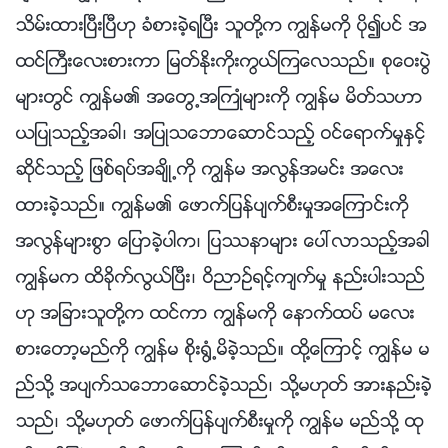
သိမ္းထားၿပီးၿပီဟု ခံစားခဲ့ရၿပီး သူတို႔က ကြၽန္မကို ပို၍ပင္ အ
ထင္ႀကီးေလးစားကာ ျမတ္ႏိုးကိုးကြယ္ၾကေလသည္။ စုေဝးပြဲ
မ်ားတြင္ ကြၽန္မ၏ အေတြ႕အႀကဳံမ်ားကို ကြၽန္မ မိတ္သဟာ
ယျပဳသည့္အခါ၊ အျပဳသေဘာေဆာင္သည့္ ဝင္ေရာက္မႈႏွင့္
ဆိုင္သည့္ ျဖစ္ရပ္အခ်ိဳ႕ကို ကြၽန္မ အလြန္အမင္း အေလး
ထားခဲ့သည္။ ကြၽန္မ၏ ေဖာက္ျပန္ပ်က္စီးမႈအေၾကာင္းကို
အလြန္မ်ားစြာ ေျပာခဲ့ပါက၊ ျပႆနာမ်ား ေပၚလာသည့္အခါ
ကြၽန္မက ထိခိုက္လြယ္ၿပီး၊ ဝိညာဥ္ရင့္က်က္မႈ နည္းပါးသည္
ဟု အျခားသူတို႔က ထင္ကာ ကြၽန္မကို ေနာက္ထပ္ မေလး
စားေတာ့မည္ကို ကြၽန္မ စိုး႐ြံ႕မိခဲ့သည္။ ထို႔ေၾကာင့္ ကြၽန္မ မ
ည္သို႔ အပ်က္သေဘာေဆာင္ခဲ့သည္၊ သို႔မဟုတ္ အားနည္းခဲ့
သည္၊ သို႔မဟုတ္ ေဖာက္ျပန္ပ်က္စီးမႈကို ကြၽန္မ မည္သို႔ ထု