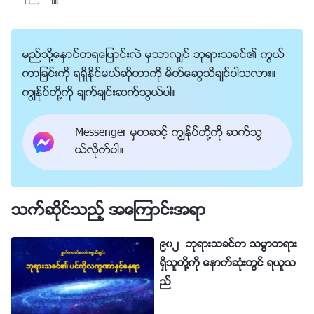
မည္သို႔ေႏွာင္တရေျပာင္းလဲ မွသာလွ်င္ ဘုရားသခင္၏ ကြယ္
ကာျခင္းကို ရရွိႏိုင္မယ္ဆိုတာကို မိတ္ေဆြသိခ်င္ပါသလား။
ကြၽန္ုပ္တို႔ကို ခ်က္ခ်င္းဆက္သြယ္ပါ။
Messenger မွတဆင့္ ကြၽန္ုပ္တို႔ကို ဆက္သြ
ယ္လိုက္ပါ။
သက္ဆိုင္သည့္ အေၾကာင္းအရာ
၉၀၂ ဘုရားသခင္က သမၼာတရား
ရွိသူတို႔ကို ေနာက္ဆုံးတြင္ ရယူသ
ည္