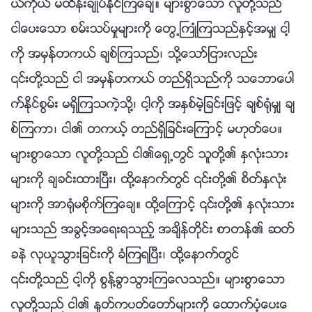
ယ္ကိုယ္ မထိန္းခ်ဳပ္ႏိုင္ၾကေခ်။ မ်ားစြာေသာ လူတို႔သည္
ငါေပးေသာ စမ္းသပ္မႈမ်ားကို ေတြ႕ႀကဳံၾကသည္ႏွင့္အမွ် ငါ့
ကို အမွန္တကယ္ ခ်စ္ၾကသည္၊ သို႔ေသာ္ျငားလည္း
၎တို႔သည္ ငါ အမွန္တကယ္ တည္ရွိသည္ကို သေဘာေပါ
က္ႏိုင္စြမ္း မရွိၾကသကဲ့သို႔၊ ငါ့ကို အႏွစ္မဲ့ျခင္းျဖင့္ ခ်စ္႐ုံမွ် ခ်
စ္ၾကကာ၊ ငါ၏ တကယ့္ တည္ရွိျခင္းေၾကာင့္ မဟုတ္ေပ။
မ်ားစြာေသာ လူတို႔သည္ ငါ၏ေရွ႕တြင္ သူတို႔၏ ႏွလုံးသား
မ်ားကို ခ်ခင္းထားၿပီး၊ ထို႔ေနာက္တြင္ ၎တို႔၏ စိတ္ႏွလုံး
မ်ားကို အာ႐ုံမစိုက္ၾကေခ်။ ထို႔ေၾကာင့္ ၎တို႔၏ ႏွလုံးသား
မ်ားသည္ အခြင့္အေရးရသည့္ အခ်ိန္တိုင္း စာတန္၏ ဆတ္
ခနဲ လုယူသြားျခင္းကို ခံၾကရၿပီး၊ ထို႔ေနာက္တြင္
၎တို႔သည္ ငါ့ကို စြန္႔ခြာသြားၾကေလသည္။ မ်ားစြာေသာ
လူတို႔သည္ ငါ၏ ႏႈတ္ကပတ္ေတာ္မ်ားကို ေထာက္ပံ့ေပးေ