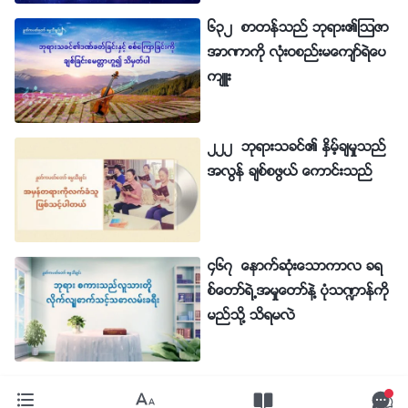
၆၃၂ စာတန္သည္ ဘုရား၏ၾသဇာ
အာဏာကို လုံးဝစည္းမေက်ာ္ရဲေပ
က်ဴး
၂၂၂ ဘုရားသခင္၏ ႏွိမ့္ခ်မႈသည္
အလြန္ ခ်စ္စဖြယ္ ေကာင္းသည္
၄၆၇ ေနာက္ဆုံးေသာကာလ ခရ
စ္ေတာ္ရဲ႕အမႈေတာ္နဲ႔ ပုံသ႑ာန္ကို
မည္သို႔ သိရမလဲ