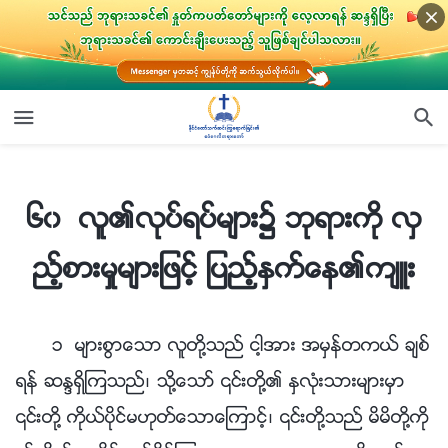
၆၀ လူ၏လုပ္ရပ္မ်ား၌ ဘုရားကို လွည့္စားမႈမ်ားျဖင့္ ျပည့္ႏွက္ေန၏က်ဴး
၆၀ လူ၏လုပ္ရပ္မ်ား၌ ဘုရားကို လွ
ည့္စားမႈမ်ားျဖင့္ ျပည့္ႏွက္ေန၏က်ဴး
၁ မ်ားစြာေသာ လူတို႔သည္ ငါ့အား အမွန္တကယ္ ခ်စ္
ရန္ ဆႏၵရွိၾကသည္၊ သို႔ေသာ္ ၎တို႔၏ ႏွလုံးသားမ်ားမွာ
၎တို႔ ကိုယ္ပိုင္မဟုတ္ေသာေၾကာင့္၊ ၎တို႔သည္ မိမိတို႔ကို