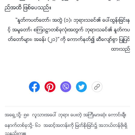
ည္အထိ ျဖစ္ေပသည္။
“ႏႈတ္ကပတ္ေတာ္၊ အတြဲ (၁)၊ ဘုရားသခင္၏ ေပၚထြန္းျခင္းႏွ
င့္ အမႈေတာ္၊ စၾကဝဠာတစ္ခုလုံးအတြက္ ဘုရားသခင္၏ ႏႈတ္ကပ
တ္ေတာ္မ်ား၊ အခန္း (၂၁)” ကို ေကာက္ႏုတ္၍ ဆီေလ်ာ္စြာ ျပဳျပင္
ထားသည္
အေရွ႕သို႔-
၅၈ လူသားအေပၚ ဘုရား ေပးတဲ့ အႀကီးမားဆုံး ေကာင္းခ်ီး
ေနာက္တစ္ခုသို႔-
၆၁ အဆင့္အတန္းကို ျမတ္ႏိုးျခင္း၌ အဘယ္တန္ဖိုးရွိ
သနည္းက်ဴး