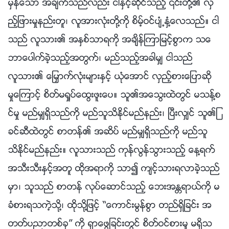
မွန္ေသာ အခ်က္သည္လည္း ငါႏွင့္ဆိုင္သည့္ ၎တို႔၏ လွ
ည့္ျဖားမႈနည္းတူ၊ လူအားလုံးတို႔ကို စိမ့္ဝင္ပ်ံ႕ႏွံ႔ေလသည္။ ငါ
သည္ လူသား၏ အႏွစ္သာရကို အခ်ိန္ၾကာျမင့္စြာက သေ
ဘာေပါက္ခဲ့သည့္အတြက္၊ မည္သည့္အခါမွ် ငါသည္
လူသား၏ ေျမႇာက္လုံးမ်ားႏွင့္ ယုံေအာင္ လွည့္စားေျပာဆို
မႈေၾကာင့္ စိတ္မရႈပ္ေထြးဖူးေပ။ သူ၏အေသြးထဲတြင္ မသန္႔စ
င္မႈ မည္မွ်ရွိသည္ကို မည္သူသိႏိုင္မည္နည္း၊ ၿပီးလွ်င္ သူ၏ျ
ခင္ဆီထဲတြင္ စာတန္၏ အဆိပ္ မည္မွ်ရွိသည္ကို မည္သူ
သိႏိုင္မည္နည္း။ လူသားသည္ ကုန္လြန္သြားသည့္ ေန႔ရက္
အသီးသီးႏွင့္အတူ ထိုအရာကို သာ၍ က်င့္သားရလာခဲ့သည္
မွာ၊ သူသည္ စာတန္ လုပ္ေဆာင္သည့္ ေဘးအႏၲရာယ္ကို မ
ခံစားရသကဲ့သို႔၊ ထိုသို႔ျဖင့္ “ေကာင္းမြန္စြာ တည္ရွိျခင္း အ
တတ္ပညာတစ္ခု” ကို ရွာေဖြျခင္းတြင္ စိတ္ဝင္စားမႈ မရွိသ