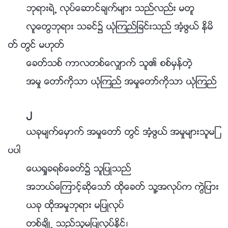
ဘုရားရဲ႕ လုပ္ေဆာင္ခ်က္မ်ား သည္လည္း မတူ
လူေတြဘုရား သခင္၌ ယုံၾကည္ျခင္းသည္ အံ့ဖြယ္ နိမိ
တ္ တြင္ မဟုတ္
ေခတ္သစ္ ကာလတစ္ေလွ်ာက္ သူ၏ စစ္မွန္တဲ့
အမႈ ေတာ္ကိုသာ ယုံၾကည္ အမႈေတာ္ကိုသာ ယုံၾကည္
၂
ယခုမ်က္ေမွာက္ အမႈေတာ္ တြင္ အံ့ဖြယ္ အမႈမ်ားသူမျ
ပပါ
ေယရႈခရစ္ေခတ္၌ သူျပဳသည္
အဘယ္ေၾကာင့္ဆိုေသာ္ ထိုေခတ္ သူ႔အလုပ္က ကြဲျပား
ယခု ထိုအမႈဘုရား မျပဳလုပ္
တစ္ခ်ိဳ႕ သည္သူမျပဳလုပ္ႏိုင္၊