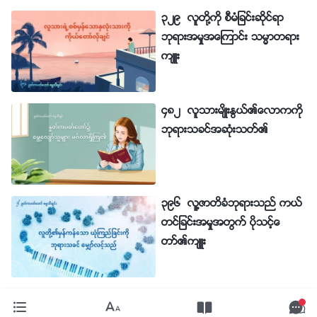
၃၂၉ လူတို႔ကို စီမံျခင္းဆိုင္ရာ
ဘုရားအမႈအေၾကာင္း သမၼာတရား
က်ဴး
၄၈၂ လူသားမ်ိဳးႏြယ္၏ေလာကကို
ဘုရားသခင္အဆုံးသတ္၏
၃၉၆ လူ႔ဇာတိခံဘုရားသည္ ကယ္
တင္ျခင္းအမႈအတြက္ ပိုသင့္ေ
တာ္၏က်ဴး