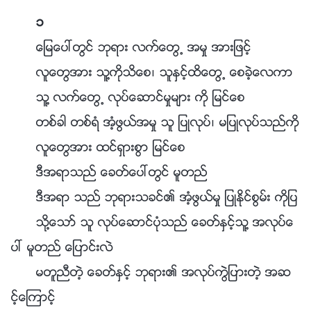
၁
ေျမေပၚတြင္ ဘုရား လက္ေတြ႕ အမႈ အားျဖင့္
လူေတြအား သူ႔ကိုသိေစ၊ သူႏွင့္ထိေတြ႕ ေစခဲ့ေလကာ
သူ႔ လက္ေတြ႕ လုပ္ေဆာင္မႈမ်ား ကို ျမင္ေစ
တစ္ခါ တစ္ရံ အံ့ဖြယ္အမႈ သူ ျပဳလုပ္၊ မျပဳလုပ္သည္ကို
လူေတြအား ထင္ရွားစြာ ျမင္ေစ
ဒီအရာသည္ ေခတ္ေပၚတြင္ မူတည္
ဒီအရာ သည္ ဘုရားသခင္၏ အံ့ဖြယ္မႈ ျပဳႏိုင္စြမ္း ကိုျပ
သို႔ေသာ္ သူ လုပ္ေဆာင္ပုံသည္ ေခတ္ႏွင့္သူ႔ အလုပ္ေ
ပၚ မူတည္ ေျပာင္းလဲ
မတူညီတဲ့ ေခတ္ႏွင့္ ဘုရား၏ အလုပ္ကြဲျပားတဲ့ အဆ
င့္ေၾကာင့္