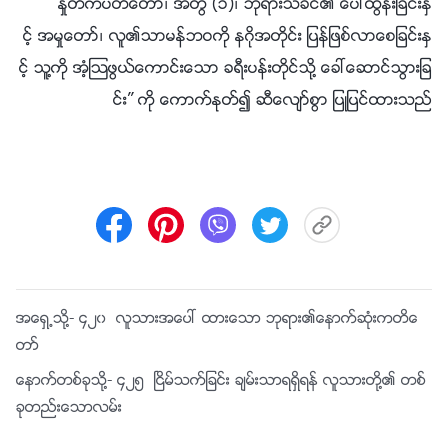
“ႏႈတ္ကပတ္ေတာ္၊ အတြဲ (၁)၊ ဘုရားသခင္၏ ေပၚထြန္းျခင္းႏွ
င့္ အမႈေတာ္၊ လူ၏သာမန္ဘဝကို နဂိုအတိုင္း ျပန္ျဖစ္လာေစျခင္းႏွ
င့္ သူ႔ကို အံ့ၾသဖြယ္ေကာင္းေသာ ခရီးပန္းတိုင္သို႔ ေခၚေဆာင္သြားျခ
င္း” ကို ေကာက္ႏုတ္၍ ဆီေလ်ာ္စြာ ျပဳျပင္ထားသည္
အေရွ႕သို႔-
၄၂၀ လူသားအေပၚ ထားေသာ ဘုရား၏ေနာက္ဆုံးကတိေ
တာ္
ေနာက္တစ္ခုသို႔-
၄၂၅ ၿငိမ္သက္ျခင္း ခ်မ္းသာရရွိရန္ လူသားတို႔၏ တစ္
ခုတည္းေသာလမ္း