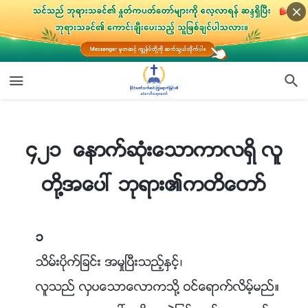
၄၂၁ ေနာက္ဆုံးေသာကာလရွိ လူတို႔အေပၚ ဘုရား၏ကတိေတာ္
၄၂၁ ေနာက္ဆုံးေသာကာလရွိ လူ
တို႔အေပၚ ဘုရား၏ကတိေတာ္
၁
သိမ္းပိုက္ျခင္း အမႈၿပီးသည့္ႏွင့္၊
လူသည္ လွပေသာေလာကသို႔ ဝင္ေရာက္လိမ့္မည္။