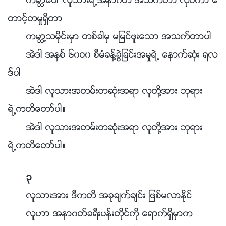
ကမာၻေပၚ လူသားရဲ႕အနာဂတ္ အသက္တာ လွပကာ ေ
တာင့္တမႈရွိတာ
ကမာၻ႔သမိုင္းမွာ တစ္ခါမွ မျမင္ဖူးေသာ အသက္တာပါ
အဲဒါ အႏွစ္ ၆၀ဝ၀ စီမံခန္႔ခြဲျခင္းအမႈရဲ႕ ေနာက္ဆုံး ရလ
ဒ္ပါ
အဲဒါ လူသားအတမ္းတဆုံးအရာ လူတို႔အား ဘုရား
ရဲ႕ကတိေတာ္ပါ။
အဲဒါ လူသားအတမ္းတဆုံးအရာ လူတို႔အား ဘုရား
ရဲ႕ကတိေတာ္ပါ။
၃
လူသားအား ဒီကတိ အခုခ်က္ခ်င္း ျဖစ္မလာႏိုင္
လူဟာ အနာဂတ္ခရီးပန္းတိုင္ကို ေရာက္ရွိမွာက