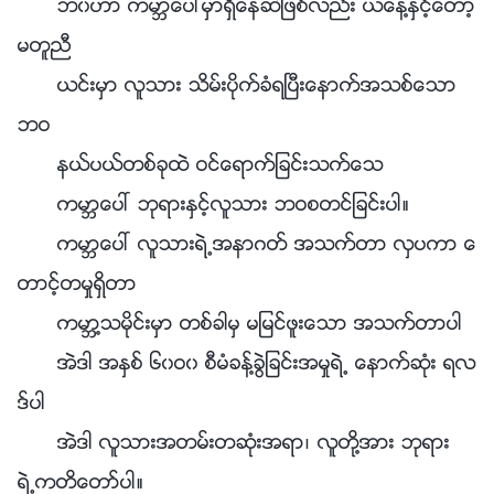
ဘ၀ဟာ ကမာၻေပၚမွာရွိေနဆဲျဖစ္လည္း ယေန႔ႏွင့္ေတာ့
မတူညီ
ယင္းမွာ လူသား သိမ္းပိုက္ခံရၿပီးေနာက္အသစ္ေသာ
ဘဝ
နယ္ပယ္တစ္ခုထဲ ဝင္ေရာက္ျခင္းသက္ေသ
ကမာၻေပၚ ဘုရားႏွင့္လူသား ဘဝစတင္ျခင္းပါ။
ကမာၻေပၚ လူသားရဲ႕အနာဂတ္ အသက္တာ လွပကာ ေ
တာင့္တမႈရွိတာ
ကမာၻ႔သမိုင္းမွာ တစ္ခါမွ မျမင္ဖူးေသာ အသက္တာပါ
အဲဒါ အႏွစ္ ၆၀ဝ၀ စီမံခန္႔ခြဲျခင္းအမႈရဲ႕ ေနာက္ဆုံး ရလ
ဒ္ပါ
အဲဒါ လူသားအတမ္းတဆုံးအရာ၊ လူတို႔အား ဘုရား
ရဲ႕ကတိေတာ္ပါ။