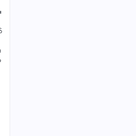
။
္
ာ
း
ံ
။