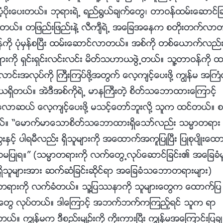
့ပိုးေပးတယ္။ ဘုရားရဲ႕ ရည္႐ြယ္ခ်က္ေတြ၊ တာဝန္ထမ္းေဆာင္ျ
ြဲ႕တယ္။ တျဖည္းျဖည္းနဲ႔ လီက်ီရဲ႕ အေျခအေနက စတိုးတက္လာ
န္ကို ပုံမွန္စၿပီး ထမ္းေဆာင္လာတယ္။ အစ္ကို တစ္ေယာက္လည္
ို ရွင္းရွင္းလင္းလင္း မိတ္သဟာယဖြဲ႕တယ္။ သူ႔တာဝန္ကို 
္းအလုပ္ကို ႀကီးၾကပ္ဖို႔အတြက္ ေလ့က်င့္ေပးဖို႔ ကြၽန္မ အႀကံ
ံသယရွိတယ္။ အဲဒီအစ္ကိုရဲ႕ မာနႀကီးတဲ့ စိတ္သေဘာထားေၾကာင့္
ေလာဆယ္ ေလ့က်င့္ေပးဖို႔ မသင့္ေတာ္ဘူးလို႔ သူက ထင္တယ္။ 
ရမိတယ္။ “ေမာက္မာေသာစိတ္သေဘာထားရွိေသာ္လည္း သမၼာတရား
့္ ပါရမီလည္း ရွိသူမ်ားကို အေထာက္အကူျပဳၿပီး ျပဳစုပ်ိဳးေထ
ုံးဝမျပဳရ။” (သမၼာတရားကို လက္ေတြ႕လုပ္ေဆာင္ျခင္း၏ အေျခခံမ
ွိသူမ်ားအား ဆက္ဆံျခင္းဆိုင္ရာ အေျခခံသေဘာတရားမ်ား)
မၼာတရားကို လက္ခံတယ္။ သူ႔ျပႆနာကို သူမ်ားေတြက ေထာက္ျပ
လဲေတြ လုပ္တယ္။ ဒါေၾကာင့္ အဘက္ဘက္ကၾကည့္ရင္ သူက ရာ
ုက္တယ္။ ကြၽန္မက ဒီစည္းမ်ဥ္းကို ကိုးကားၿပီး ကြၽန္မအေၾကာင္းျပခ်