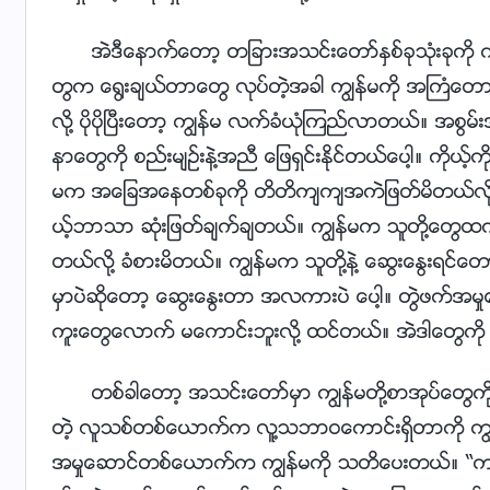
အဲဒီေနာက္ေတာ့ တျခားအသင္းေတာ္ႏွစ္ခုသုံးခုကိ
တြက ေ႐ြးခ်ယ္တာေတြ လုပ္တဲ့အခါ ကြၽန္မကို အႀကံေတာင
လို႔ ပိုပိုၿပီးေတာ့ ကြၽန္မ လက္ခံယုံၾကည္လာတယ္။ အစြမ
နာေတြကို စည္းမ်ဥ္းနဲ႔အညီ ေျဖရွင္းႏိုင္တယ္ေပါ့။ ကိုယ့္က
မက အေျခအေနတစ္ခုကို တိတိက်က်အကဲျဖတ္မိတယ္လို႔ ထင္
ယ့္ဘာသာ ဆုံးျဖတ္ခ်က္ခ်တယ္။ ကြၽန္မက သူတို႔ေတြထက္ 
တယ္လို႔ ခံစားမိတယ္။ ကြၽန္မက သူတို႔နဲ႔ ေဆြးေႏြးရင္
မွာပဲဆိုေတာ့ ေဆြးေႏြးတာ အလကားပဲ ေပါ့။ တြဲဖက္အမ
ကူးေတြေလာက္ မေကာင္းဘူးလို႔ ထင္တယ္။ အဲဒါေတြကို တို
တစ္ခါေတာ့ အသင္းေတာ္မွာ ကြၽန္မတို႔စာအုပ္ေတြကို ထ
တဲ့ လူသစ္တစ္ေယာက္က လူ႔သဘာဝေကာင္းရွိတာကို ကြၽန္
အမႈေဆာင္တစ္ေယာက္က ကြၽန္မကို သတိေပးတယ္။ “က်န္းရ