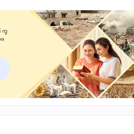
ို႔ပဲ ခံစားမိတယ္။ ေနာက္ပိုင္းမွာ ကြၽန္မက က်န္းဖန္နဲ႔ တျခားသ
ာေၾကာင့္ထုတ္သင့္တယ္ဆိုတာကို အက်ဥ္းခ်ဳံး ရွင္းျပလိုက္တ
ငင္းေနၿပီး ကြၽန္မကိုေတာင္ ေမးခြန္းထုတ္တယ္။ “ကြၽန္မကို ရွင္းရ
 ကြၽန္မကို ထုတ္တာလဲ” တဲ့။ ကြၽန္မ စဥ္းစားၾကည့္တယ္။ “အရင္က
၏ ကြ
္းျပၿပီးၿပီ။ ဒါေပမဲ့ ရွင္က တက်ည္က်ည္လုပ္ေနၿပီး ျငင္းေနတယ္။
ား။
ုယ္ လုံးဝ မသိဘူး။ ရွင္နဲ႔ စိတ္ရႈပ္ခံ မိတ္သဟာယဖြဲ႕လို႔ျဖစ္ဘူး” ေ
္မဝမ္က ကြၽန္မကို သတိေပးတယ္။ “က်န္းဖန္က အရမ္းဇီဇာေၾကာင္တ
ပးၿပီး သူ႔ကို ဘာေၾကာင့္ထုတ္ရတယ္ဆိုတာ ရွင္းရွင္းလင္းလင္း
 ကြၽန္မ သိေပမဲ့ ကြၽန္မ ေတြးတာက က်န္းဖန္က အသင္းေတာ္ေခါ
တယ္ဆိုေတာ့ ဒါနဲ႔ပတ္သက္ၿပီး သူနဲ႔ အခ်ိန္ျဖဳန္းေနဖို႔ မလိုဘူး
င္တြယ္ရမယ္ဆိုတာနဲ႔ပတ္သက္တဲ့ ဘုရားႏႈတ္ကပတ္ေတာ္တစ္ပိုဒ္ကို
္း လိပ္ျပာမလုံျဖစ္လာတယ္။ ကြၽန္မက သူ႔ကို ဖိႏွပ္ဖို႔ ဘုရားႏႈတ္
းေနတာမဟုတ္ဘူး။ ဒါ မမွန္ဘူး။ ဒါေပမဲ့ ေနာက္ေတာ့ ကြၽန္မ စ
ုင္မွာမဟုတ္ဘူးေပါ့။ ဖတ္ၿပီးသြားေတာ့ အခန္းက လုံးဝ ၿငိမ္သက္