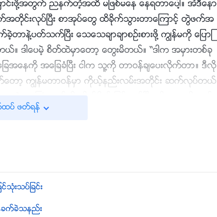
ျပာင္းဖို႔အတြက္ ညနက္တဲ့အထိ မျဖစ္မေန ေနရတာေပါ့။ အဲဒီေနာ
က္အတိုင္းလုပ္ၿပီး စာအုပ္ေတြ ထိခိုက္သြားတာေၾကာင့္ တြဲဖက္အ
္ခဲ့တာနဲ႔ပတ္သက္ၿပီး ေသေသခ်ာခ်ာစဥ္းစားဖို႔ ကြၽန္မကို ေျပာၾ
 ဒါေပမဲ့ စိတ္ထဲမွာေတာ့ ေတြးမိတယ္။ “ဒါက အမွားတစ္ခု
အေနကို အေျခခံၿပီး ငါက သူ႔ကို တာဝန္ခ်ေပးလိုက္တာ။ ဒီလို
နာက္ေတာ့ ကြၽန္မတာဝန္မွာ ကိုယ့္နည္းလမ္းအတိုင္း ဆက္လုပ္တယ္
တြရဲ႕ အႀကံဉာဏ္ကို တိုက္႐ိုက္ ျငင္းပယ္ၿပီး ကိစၥေတြကို ကြၽန္
္ထပ္ ဖတ္ရန္
ေဆာင္ေတြက ကြၽန္မေၾကာင့္ စိတ္က်ဥ္းက်ပ္လာၾကတယ္။ ကြၽန္မ
်က္ မေပးရဲေတာ့ဘူး။
ယာက္ကို ထုတ္ဖို႔ တျခားအသင္းေတာ္တစ္ခုဆီကို ကြၽန္မ သြားတ
႕ အဘက္ဘက္က ထမ္းေဆာင္မႈကို မိတ္သဟာယဖြဲ႕ၿပီး စိစစ္သင့္တ
 သူလုပ္ကိုင္ပုံကို သူနဲ႔ မိတ္သဟာယဖြဲ႕ေတာ့ ကြၽန္မေျပာတာကို
္သုံးသပ္ျခင္း
ၽန္မ ေတြးမိတယ္။ အဲဒါနဲ႔ သူနဲ႔ မိတ္သဟာယဖြဲ႕လည္း အသုံး
္ခက္ခဲသနည္း