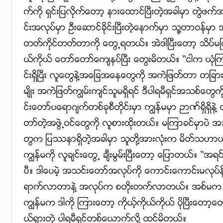
က္ကို ရွင္းျပလိုက္ေတာ့ နားေထာင္ၿပီးတဲ့အခါမွာ တ
င္းအလုပ္မွာ ဦးေဆာင္ခိုင္းၿပီးတဲ့ေနာက္မွာ သူ႔တာဝန္မ
တတ္ကိုင္တတ္တာကို ေတြ႕ရတယ္။ အဲဒါၿပီးေတာ့ သိပ္မၾက
ယ္ကိုယ္ ေတာ္ေတာ္ေက်နပ္ၿပီး ေတြးမိတယ္။ “ငါက ယုံၾက
င္းရွိၿပီး လူေတြနဲ႔အေျခအေနေတြကို အကဲျဖတ္တာ တျ
မ်ိဳး အကဲျဖတ္ကြၽမ္းက်င္သူမရွိရင္ ဒီပါရမီရွင္အသစ္ေတြ
င္းေတာ္ပေရာဂ်က္တစ္ခုစီတိုင္းမွာ ကြၽန္မမွာ ဉာဏ္ရွိရွိနဲ
တာ္တဲ့အဖြဲ႕ဝင္ေတြကို လူစားထိုးတယ္။ မၾကာခင္မွာ
တြက ျပႆနာရွိတဲ့အခါမွာ သူတို႔အားလုံးက မိတ္သဟာယ
ကြၽန္မကို လူခ်င္းေတြ႕ ခ်ီးမြမ္းၿပီးေတာ့ ေျပာတယ္။
ပီ။ ဒါေပမဲ့ အသင္းေတာ္အလုပ္ကို ေကာင္းေကာင္းမလုပ
ရာက္လာတာနဲ႔ အလုပ္က စတိုးတက္လာတယ္။ အစ္မက အစြမ္း
ကြၽန္မက ဒါကို ၾကားေတာ့ ကိုယ့္ကိုယ္ကိုယ္ ပိုၿပီးေ
ယ္ရွားတဲ့ ပါရမီရွင္တစ္ေယာက္လို႔ ထင္မိတယ္။