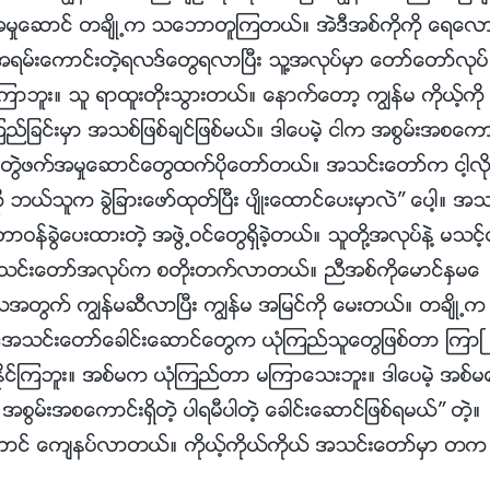
ြဲဖက္အမႈေဆာင္ တခ်ိဳ႕က သေဘာတူၾကတယ္။ အဲဒီအစ္ကိုကို ေရေလ
ွာ အရမ္းေကာင္းတဲ့ရလဒ္ေတြရလာၿပီး သူ႔အလုပ္မွာ ေတာ္ေတာ္လုပ္
ာဘူး။ သူ ရာထူးတိုးသြားတယ္။ ေနာက္ေတာ့ ကြၽန္မ ကိုယ့္ကို
ည္ျခင္းမွာ အသစ္ျဖစ္ခ်င္ျဖစ္မယ္။ ဒါေပမဲ့ ငါက အစြမ္းအစေက
ခားတြဲဖက္အမႈေဆာင္ေတြထက္ပိုေတာ္တယ္။ အသင္းေတာ္က ငါ့လိ
ကို ဘယ္သူက ခြဲျခားေဖာ္ထုတ္ၿပီး ပ်ိဳးေထာင္ေပးမွာလဲ” ေပါ့။ အ
႔ တာဝန္ခြဲေပးထားတဲ့ အဖြဲ႕ဝင္ေတြရွိခဲ့တယ္။ သူတို႔အလုပ္နဲ႔ မသင့္
ပဲ အသင္းေတာ္အလုပ္က စတိုးတက္လာတယ္။ ညီအစ္ကိုေမာင္ႏွမေ
အတြက္ ကြၽန္မဆီလာၿပီး ကြၽန္မ အျမင္ကို ေမးတယ္။ တခ်ိဳ႕က
 “အရင္အသင္းေတာ္ေခါင္းေဆာင္ေတြက ယုံၾကည္သူေတြျဖစ္တာ ၾကာၿ
္ႏိုင္ၾကဘူး။ အစ္မက ယုံၾကည္တာ မၾကာေသးဘူး။ ဒါေပမဲ့ အစ္မ
အစေကာင္းရွိတဲ့ ပါရမီပါတဲ့ ေခါင္းေဆာင္ျဖစ္ရမယ္” တဲ့။
တာ့ေတာင္ ေက်နပ္လာတယ္။ ကိုယ့္ကိုယ္ကိုယ္ အသင္းေတာ္မွာ တက