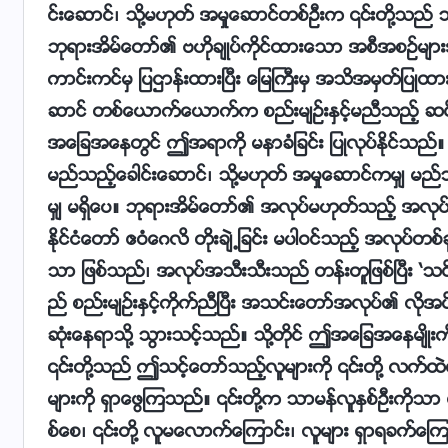
င္းေဆာင္၊ သို႔မဟုတ္ အမႈေဆာင္တစ္ဦးက ၎တို႔သည္ သူ၏ပို
ဘုရားအိမ္ေတာ္၏ ဗဟိုခ်ဳပ္ကိုင္ထားေသာ အစီအစဥ္မ်ာ
ကာင္းကင္မွ ျပဌာန္းထားၿပီး ေျမႀကီးမွ အသိအမွတ္ျပဳထ
ဆာင္ တစ္ေယာက္ေယာက္က စည္းမ်ဥ္းႏွင့္မညီသည့္ ဆင္ျခ
အေျခအေနတြင္ ဤအရာကို မနာခံျခင္း ျပဳလုပ္ႏိုင္သည
မည္သည့္ေခါင္းေဆာင္၊ သို႔မဟုတ္ အမႈေဆာင္ကမွ် မည္သူကို
မွ် မရွိေပ။ ဘုရားအိမ္ေတာ္၏ အလုပ္မဟုတ္သည့္ အလ
ႏိုင္ငံေတာ္ ဧဝံေဂလိ တိုးခ်ဲ႕ျခင္း မပါဝင္သည့္ အလ
သာ ျဖစ္သည္၊ အလုပ္အသီးသီးသည္ တန္းတူျဖစ္ၿပီး ‘သင္၏အလ
ည္ စည္းမ်ဥ္းႏွင့္ကိုက္ညီၿပီး အသင္းေတာ္အလုပ္၏ လို
ဆုံးေနရာသို႔ သြားသင့္သည္။ သို႔တိုင္ ဤအေျခအေနမ်ိဳးကိ
၎တို႔သည္ ဤသင့္ေတာ္သည့္လူမ်ားကို ၎တို႔ လက္ထဲတြင
မ်ားကို ရွာေဖြၾကသည္။ ၎တို႔က သာမန္လူႏွစ္ဦးကိုသာ ေပ
စ္ေစ၊ ၎တို႔ လူမေလာက္ေၾကာင္း၊ လူမ်ား ရွာရခက္ေၾကာင္းႏ