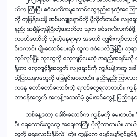
၂၀၂၁ခုႏွစ္၊ မတ္လမွာ ကြၽန္မက အသင္းေတာ္ရဲ႕ 
ယ္က ႀကီးၿပီး ဧဝံေဂလိအမႈေဆာင္ေတြနည္းေနတဲ့အေၾကာင္
ကို ကူျဖန႔္ေပးဖို႔ အစ္မလ်ဴေရွာင္ကို ပို႔လိုက္တယ္။ လ်ဴ
နည္း အခ်ိန္ကုန္ၿပီးတဲ့ေနာက္မွာ သူက ဧဝံေဂလိလက္ခံဖို
ကပတ္ေတာ္ကို သုံးတဲ့ေနရာမွာ အေတာ္ ကြၽမ္းက်င္တာကို
င္းေကာင္း ပ်ိဳးေထာင္ေပးရင္ သူက ဧဝံေဂလိျဖန႔္ၿပီး ဘု
လုပ္လုပ္ၿပီး လူေတြကို ေလ့က်င့္ေပးတဲ့ အရည္အခ်င္းကို 
န႔္တာ ေလ့က်င့္ဖို႔အတြက္ လ်ဴေရွာင္ကို ကြၽန္မနဲ႔အတူ 
တဲ့ျပႆနာေတြကို ေျဖရွင္းေပးတယ္။ နည္းနည္းၾကာလ
ကေန ေတာ္ေတာ္ေကာင္းတဲ့ ရလဒ္ေတြရလာတယ္။ ကြၽန္မ ဘယ
တာဝန္အတြက္ အကန႔္အသတ္မဲ့ စြမ္းအင္ေတြနဲ႔ ျပည့္ေ
တစ္ေန႔ေတာ့ ေခါင္းေဆာင္က ကြၽန္မကို ေမးတယ္။ 
ပီး ေရေလာင္းသူေတြ အေရးတႀကီး ပိုလိုလာတယ္။ ဘယ္
တြကို ေရေလာင္းႏိုင္လဲ” တဲ့။ ကြၽန္မက ေပ်ာ္ေပ်ာ္႐ႊင္