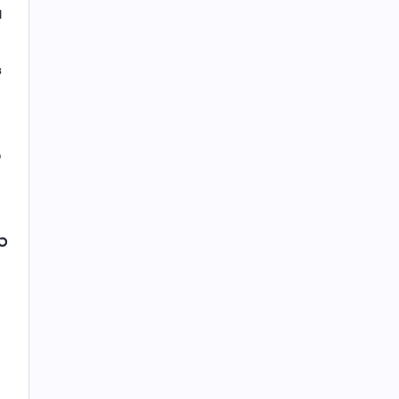
။
ေ
ု
းသ