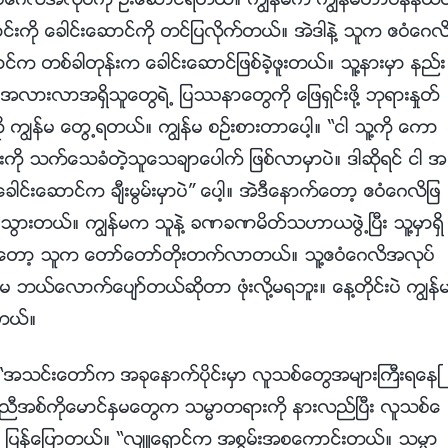
ဧဝံေဂလိအလုပ္ကို ဦးေဆာင္ရတယ္။ ကြၽန္မက ကြၽန္မတာဝန္နယ္
းကို ေခါင္းေဆာင္ကို တင္ျပလိုက္တယ္။ အဲဒါနဲ႔ သူက ဧဝံေဂလ
ေရွာင္က တစ္ခါတုန္းက ေခါင္းေဆာင္ျဖစ္ခဲ့ဖူးတယ္။ သူ႔နားမွာ နည္း
႔ အလားလာအရွိသူေတြရဲ႕ ျပႆနာေတြကို ေျဖရွင္းဖို႔ ဘုရားႏႈတ္
 ကြၽန္မ ေတြ႕ရတယ္။ ကြၽန္မ စဥ္းစားတာေပါ့။ “ငါ သူ႔ကို ေကာ
ရားကို သက္ေသခံတဲ့သူေသခ်ာေပါက္ ျဖစ္လာမွာပဲ။ ဒါဆိုရင္ ငါ အ
ေခါင္းေဆာင္က ခ်ီးမြမ္းမွာပဲ” ေပါ့။ အဲဒီေနာက္ေတာ့ ဧဝံေဂလိျဖ
ေခၚသြားတယ္။ ကြၽန္မက သူနဲ႔ ခဏခဏမိတ္သဟာယဖြဲ႕ၿပီး သူ႔မွာရွိ
ာေတာ့ သူက ေတာ္ေတာ္တိုးတက္လာတယ္။ သူ႔ဧဝံေဂလိအလုပ္
္ေလာက္ေပ်ာ္တယ္ဆိုတာ ဖုံးလို႔မရဘူး။ ေန႔တိုင္းပဲ ကြၽန္
နတယ္။
“အသင္းေတာ္က အခုေနာက္ပိုင္းမွာ လူသစ္ေတြအမ်ားႀကီးရေနၿ
ညီအစ္ကိုေမာင္ႏွမေတြက သမၼာတရားကို နားလည္ၿပီး လူသစ္ေ
႐ႊင္နဲ႔ ျပန္ေျပာတယ္။ “လ်ဴေရွာင္က အစြမ္းအစေကာင္းတယ္။ သမၼာ