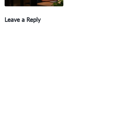
ကို ထုတ္ေဖာ္လိုက္ျခင္း
ဆာင္ျဖစ္ေပမဲ့၊ အဖမ္းခံရမွာစိုးလို႔ ျပႆနာကို ႏွံ႔ႏွံ႔စပ္စပ္
ကြၽန္မ မေျဖရွင္းႏိုင္ခဲ့ဘူး။ နည္းနည္း ပိုၿပီး တာဝန္ယူခဲ့ရင္၊
Leave a Reply
ဒါမွမဟုတ္ ေနာက္ကြယ္မွာ ၫႊန္ၾကားခ်က္ေတြ ထုတ္ၿပီး ျ
ပႆနာကို ေျဖရွင္းခဲ့ရင္၊ ညီအစ္ကို ေမာင္ႏွမေတြကို ပိုလုံၿ
ခဳံေဘးကင္းဖို႔ သတိထားေအာင္ အသိေပးေနခဲ့ရင္၊ က်ဳံးစင္း
က ရဲေတြရဲ႕ ေသေအာင္႐ိုက္တာ ခံခဲ့ရမွာ မဟုတ္ဘူး။ သူေ
သတာက ကြၽန္မကို အရမ္းျပင္းထန္တဲ့ အျပစ္ရွိတဲ့စိတ္ခံစား
ရေစခဲ့ၿပီး၊ ကြၽန္မ ေၾကာက္လန႔္သြားတယ္။ ဒါတကယ္ကို ၾ
ကမ္းတမ္းတဲ့ ပတ္ဝန္းက်င္တစ္ခုလိုပဲလို႔ ခံစားရတယ္၊ တိမ္
မည္းေတြ ကြၽန္မေပၚ ဖိလာေနသလိုျဖစ္ၿပီး အသက္ကို အႏို
င္ႏိုင္ ရွဴေနရတယ္။ ဒါေပမဲ့ အဲဒီလို အေရးႀကီးတဲ့ အဆင့္
မွာ၊ ဆက္ထြက္ေျပးေနလို႔မရမွန္း သိလိုက္တယ္၊ ဒါေၾကာင့္
တရားေဟာဆရာကို ေနာက္ဆက္တြဲျဖစ္ရပ္ အျမန္ ကူေျဖရွ
င္းေပးလိုက္တယ္။ ဒါေပမဲ့ အဲဒီအသင္းေတာ္က အေျခအေ