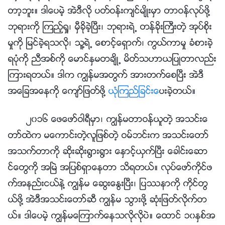
တာ့ဘူး။ ဒါေပမဲ့ အဲဒီလို ပတ္ဝန္းက်င္မ်ိဳးမွာ တာဝန္လုပ္ဖို႔
ဘုရားကို ၾကည့္ရႈ၊ မွီခိုခဲ့ၿပီး၊ ဘုရားရဲ႕ တန္ခိုးႀကီးတဲ့ အုပ္စိုး
မႈကို ျမင္ခဲ့ရသလို၊ သူ႔ရဲ႕ ေစာင့္ေရွာက္၊ ကြယ္ကာမႈ ခံစားခဲ့
ရပုံကို ညီအစ္ကို ေမာင္ႏွမတခ်ိဳ႕ မိတ္သဟာယျပဳတာလည္း
ၾကားရတယ္။ ဒါက ကြၽန္မအတြက္ အားတက္ေစၿပီး အဲဒီ
အေျခအေနကို ေက်ာ္ျဖတ္ဖို႔
ယုံၾကည္ျခင္း
ေပးခဲ့တယ္။
၂၀၁၆ ေဖေဖာ္ဝါရီမွာ၊ ကြၽန္မတာဝန္ယူတဲ့ အသင္းေ
တာ္ထဲက မေကာင္းတဲ့လူျဖစ္တဲ့ ဝမ္ဘင္းက အသင္းေတာ္
အသက္တာကို ဆိုးဆိုး႐ြား႐ြား ေႏွာင့္ယွက္ၿပီး ေခါင္းေဆာ
င္ေတြကို အၿမဲ အျပစ္ရွာေနတာ သိရတယ္။ လုပ္ေဖာ္ကိုင္ဖ
က္အနည္းငယ္နဲ႔ ကြၽန္မ ေဆြးေႏြးၿပီး၊ ျပႆနာကို ကိုင္တြ
ယ္ဖို႔ အဲဒီအသင္းေတာ္ဆီ ကြၽန္မ သြားဖို႔ ဆုံးျဖတ္လိုက္တ
ယ္။ ဒါေပမဲ့ ကြၽန္မေၾကာက္ေနသလိုလိုပဲ။ ေထာင္ ၁၀ႏွစ္အ