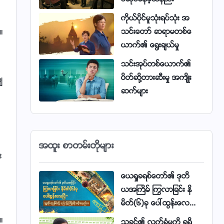
ကိုယ္ပိုင္မူသုံးရပ္သုံး အ
။
သင္းေတာ္ ဆရာမတစ္ေ
ယာက္၏ ေ႐ြးခ်ယ္မႈ
သင္းအုပ္တစ္ေယာက္၏
ပိတ္ဆို႔တားဆီးမႈ အက်ိဳး
်
ဆက္မ်ား
အထူး စာတမ္းတိုမ်ား
း
ေယရႈခရစ္ေတာ္၏ ဒုတိ
ယအႀကိမ္ ႂကြလာျခင္း နိ
မိတ္(၆)ခု ေပၚထြန္းေလၿ
ပီ- သူ႔ကို ကြၽန္ုပ္တို႔ မည္
။
သခင္၏ လက္ခံမႈကို ရရွိ