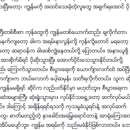
ားၿပီးေတာ့၊ ကြၽန္မကို အထင္ေသးခဲ့တဲ့လူေတြ အရွက္ရေအာင္ ပို
းႀကီးတစ္စီးစာ ကုန္ေတြကို ကြၽန္မတစ္ေယာက္တည္း ခ်လိုက္တာ၊
္က်ေတာ့ ခါးက အရမ္းနာလြန္းလို႔ ကုန္းလို႔ေတာင္ မရေတာ့
ပေတာ့ ဆရာဝန္က ခါးဆစ္ကြၽံေနတယ္လို႔ ေျပာတယ္။ အနားယူဖို႔
ားစိုက္မိရင္ ပိုဆိုးသြားၿပီး ေအာက္ပိုင္းေသသြားႏိုင္တယ္လို႔
း ေၾကာက္သြားတယ္။ စီးပြားေရးကို ေယာက္်ားလက္ထဲ အပ္ၿပီ
ေယာက္်ားက ဘယ္ေလာက္ ေပါ့ဆမွန္း သတိရလိုက္တယ္။ သူက ဆိ
ကြၽန္မမရွိရင္ ဆိုင္က လည္ပတ္ႏိုင္မွာ မဟုတ္ဘူး။ စီးပြားေရးက
မ်ားႀကီး ဆုံးရႈံးသြားမွာ။ လုပ္ႏိုင္သေ႐ြ႕ေတာ့ ဆက္လုပ္မယ္
္။ ဒါေၾကာင့္ အခ်ိန္ရရင္ရသလို ကုသမႈခံယူရင္းနဲ႔ အလုပ္ဆက္
ံးေတြ၊ ဓာတ္မတည့္တဲ့ ႏွာေခါင္းအေျမႇးေရာင္တာနဲ႔ အာ႐ုံေၾကာအာ
မေပ်ာ္ဘူး၊ ကြၽန္မ အရမ္းကို သည္းမခံႏိုင္ျဖစ္လာတယ္။ ေဘ