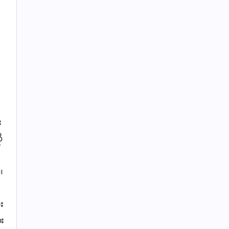
း
ု
၊
း
း