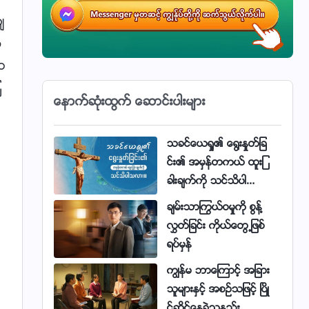
်
က
ဝ
ေနာက္ဆုံးထြက္ ေဆာင္းပါးမ်ား
သခင္ေယရႈ၏ ေ႐ြးႏႈတ္ျခ
င္း၏ အမွန္တကယ္ ထူးျ
ခားခ်က္ကို သင္သိပါ
္
သလား။
ခ်မ္းသာႂကြယ္ဝမႈကို စြန႔္
လႊတ္ျခင္း ကိုယ္ေတြ႕ျဖစ္
ရပ္မွန္
ကြၽန္မ ဘာေၾကာင့္ အျခား
သူမ်ားႏွင့္ အစဥ္သျဖင့္ ၿပိဳ
င္ဆိုင္ေနခဲ့သနည္း