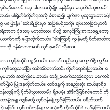
္မကို ေလွာင္ေျပာတယ္။ “ငါ နင္တို႔ကို အထင္ေသးတာ မဟုတ္ပါ
ုပ္ရင္ေတာင္ အခု ငါေနသလိုမ်ိဳး ေနႏိုင္မွာ မဟုတ္ပါဘူးဟယ္”
။ ပါး႐ိုက္ခံလိုက္ရသလို ခံစားရၿပီး မ်က္ႏွာ ပူထူသြားတာေပါ့
မေျပာနဲ႔။ ‘ဆင္းရဲျခင္းမွာ အျမစ္မရွိသလို၊ ခ်မ္းသာျခင္းမွာလဲ
႔ ဆင္းရဲတာက ပုံေသမွ မဟုတ္တာ၊ ငါတို႔ အလုပ္ႀကိဳးစားသေ႐ြ႕ေတာ့
ေယာက္်ားကို ေျပာလိုက္တယ္။ “ဒါေၾကာင့္ ကြၽန္မတို႔ စိတ္ဓာတ္က
မွားတာကို ဝန္ခံလာေအာင္ လုပ္ရမယ္” လို႔ေလ။
ား ကုန္စုံဆိုင္ စဖြင့္တယ္။ ေဖာက္သည္ေတြ ေက်နပ္ဖို႔ ကြၽန္မ
်ားက ကုန္ေတြသယ္ၿပီး တစ္အိမ္တက္ဆင္း လိုက္ေရာင္းၾကတယ္။ ေ
္၊ ဒါမွမဟုတ္ အေႂကြးေပးတယ္။ တခ်ိဳ႕ေဖာက္သည္ေတြက မေကာင္
 ဆက္ၿပီးပဲ ၿပဳံးေနလိုက္တယ္။ တစ္ေန႔ကို အနည္းဆုံး ဆယ္နာရီေ
လြန္းလို႔ ငိုက္မိသြားတာမ်ိဳး ရွိေပမဲ့၊ အဲဒီလိုျဖစ္ရင္ေတာင္ ကို
တာနဲ႔အမွ် ကြၽန္မတို႔ လုပ္ငန္းခ်ဲ႕ထြင္ခဲ့ၾကတယ္။ စရိတ္သက္
့အျပင္၊ ကုန္တင္ကုန္ခ် အားလုံးကို ကိုယ္တိုင္ပဲ လုပ္ခဲ့ၾကတယ္