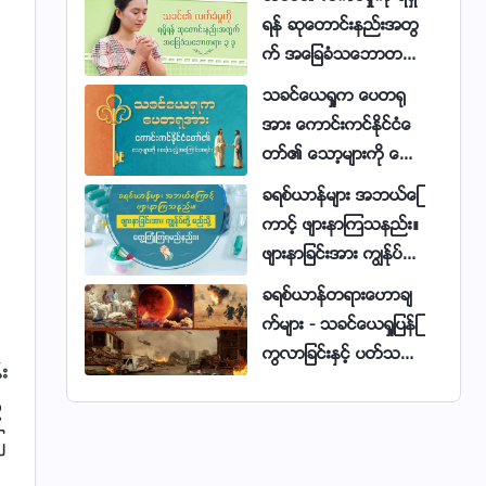
သို႔ ႀကိဳဆိုသင့္သနည္း။
ရန္ ဆုေတာင္းနည္းအတြ
က္ အေျခခံသေဘာတရား
၃ ခု
သခင္ေယရႈက ေပတ႐ု
အား ေကာင္းကင္ႏိုင္ငံေ
တာ္၏ ေသာ့မ်ားကို ေပးခဲ့
သည့္အေၾကာင္းအရင္း
ခရစ္ယာန္မ်ား အဘယ္ေၾ
ကာင့္ ဖ်ားနာၾကသနည္း။
း
ဖ်ားနာျခင္းအား ကြၽန္ုပ္တို႔
မည္သို႔ ေတြ႕ႀကဳံၾကရမည္
ခရစ္ယာန္တရားေဟာခ်
နည္း။
က္မ်ား - သခင္ေယရႈျပန္ႂ
ကြလာျခင္းႏွင့္ ပတ္သက္
း
သည့္ သမၼာက်မ္းစာထဲမွ
ည
ပေရာဖက္ျပဳျခင္း ၅ခု
တို႔သည္ ျပည့္စုံၿပီ