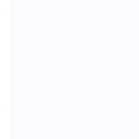
္
ေ
တ
မ
ု