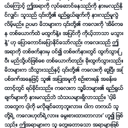
ယ္ေၾကာင့္ ဤအရာကို လုပ္ေဆာင္ေနသည္ကို နားမလည္ႏို
င္လွ်င္၊ သူသည္ ၎တို႔၏ ရည္႐ြယ္ခ်က္ကို နားလည္မႈလြဲ
လိမ့္မည္။ ဥပမာ မိဘမ်ားက ၎တို႔၏ ကေလးကို ‘အိမ္ကေ
န တစ္ေယာက္ထဲ မထြက္နဲ႔။ အျပင္ကို ကိုယ့္ဘာသာ မသြား
နဲ႔’ ဟု ေျပာေကာင္းေျပာႏိုင္ေသာ္လည္း ကေလးသည္ ဤ
အရာကို တစ္ဖက္နားမွ ဝင္၍ တစ္ဖက္နားတြင္ ထြက္သြားၿ
ပီး မည္သို႔ပင္ျဖစ္ေစ တစ္ေယာက္တည္း ခိုးထြက္သြားသည္။
မိဘမ်ားက သိသြားသည္ႏွင့္ ၎တို႔၏ ကေလးကို ဆူၿပီး အျ
ပစ္ဒဏ္အေနျဖင့္ သူ၏ အျပဳအမူကို စဥ္းစားရန္ အခန္းေ
ထာင့္တြင္ ရပ္ခိုင္းသည္။ ကေလးက သူ႔မိဘမ်ား၏ ရည္႐ြယ္
ခ်က္မ်ားကို နားမလည္ဘဲ သံသယမ်ားရွိလာသည္။ ‘ငါ့မိ
ဘေတြက ငါ့ကို မလိုခ်င္ေတာ့ဘူးလား။ ငါက တကယ္ သူ
တို႔ရဲ႕ ကေလးဟုတ္ရဲ႕လား။ ေမြးစားထားတာလား’ ဟူ၍ ျဖစ္
သည္။ ဤအရာမ်ားက သူ ေတြးေတာေသာ အရာမ်ားျဖစ္