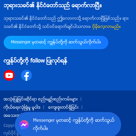
ဘုရားသခင္၏ ႏိုင္ငံေတာ္သည္ ေရာက္လာၿပီ။
လွ်င္၊ အျပစ္ဒဏ္ေပးျခင္း ခံရလိမ့္မည္။ ဘုရားသခင္က သ
င့္အား ဆုံးမပဲ့ျပင္ၿပီး ဖြင့္ခ်သည့္အခါ၊ ဤအရာက သင္သည္
ဘုရားသခင္၏ ႏိုင္ငံေတာ္သည္ ဤေလာကသို႔ ေရာက္လာၿပီျဖစ္သည္။ ရား
ဖယ္ရွားျခင္းခံရလိမ့္မည္ဟု ေသခ်ာေပါက္ မဆိုလိုေပ။ ဤ
သခင္၏ ႏိုင္ငံေတာ္သို႔ သင္ဝင္ေရာက္ခ်င္ပါသလား။
ပိုမိုေလ့လာမည္။
ကိစၥကို မွန္ကန္စြာ ခ်ဥ္းကပ္သင့္သည္။ သင္သည္ စြန႔္ပစ္ျခ
Messenger မွတဆင့္ ကြၽန္ုပ္တို႔ကို ဆက္သြယ္လိုက္ပါ။
င္းခံရလွ်င္ပင္ လက္ခံၿပီး နာခံသင့္သည္။ ဆင္ျခင္သုံးသပ္ၿပီး
ေနာင္တရရန္ အလ်င္အျမန္ လုပ္ေဆာင္သင့္သည္။
”
(ႏႈတ္
ကြၽန္ုပ္တို႔ကို follow ျပဳလုပ္ရန္
ကပတ္ေတာ္၊ အတြဲ (၃)၊ ေနာက္ဆုံးေသာ ကာလ ခရစ္ေတာ္၏ ေ
ဟာေျပာခ်က္မ်ား၊ သမၼာတရားကို လက္ေတြ႕လုပ္ေဆာင္ျခင္းႏွင့္
ဘုရားသခင္ကို နာခံျခင္းအားျဖင့္သာ စိတ္သေဘာထားတြင္ ေျပာင္း
အဲဒီေနာက္ေတာ့ ကြၽန္မ နားလည္သြားတ
လဲမႈ ရရွိႏိုင္သည္)
အသုံးျပဳျခင္းဆိုင္ရာ စည္းမ်ဥ္းစည္းကမ္းမ်ား
ယ္။ ေဖာ္ထုတ္ခံရတာက ထုတ္ပယ္ခံရတယ္လို႔ မဆိုလိုဘူး။
ကိုယ္ေရးလုံၿခဳံမႈ မူဝါဒ
ေက်းဇူးတင္ရွိျခင္း
ကေလးတစ္ေယာက္က အမွားတစ္ခုလုပ္တဲ့အခါ သူ႔မိဘေ
အေသးအဖြဲအခ်က္အလက္မ်ားႏွင့္ ပတ္သက္သည့္ မူဝါဒ
Messenger မွတဆင့္ ကြၽန္ုပ္တို႔ကို ဆက္သြယ္
တြက သူတို႔ေျပာတာနားေထာင္ေအာင္၊ သင္ခန္းစာယူေအာ
Copyright © 2026
အနႏၲတန္ခိုးရွင္ ဘုရားသခင္ အသင္းေတာ္
လိုက္ပါ။
လုပ္ပိုင္ခြင့္အားလုံး မူပိုင္ျဖစ္သည္။
င္၊ မနာခံတာေတြ မလုပ္ေတာ့ေအာင္လို႔ သူ႔ကို ဆုံးမသလို