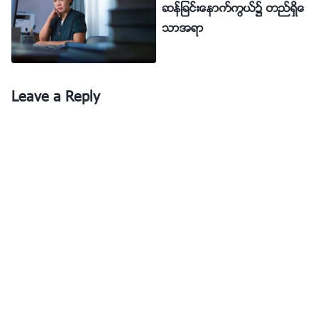
ဆန္ျခင္းေနာက္ကြယ္၌ တည္ရွိေ
ဓိပၸာယ္ေကာက္ႏိုင္ၿပီး၊ အပ်က္သေဘာေဆာင္ကာ အားန
သာအရာ
ည္းလာႏိုင္သည္။ ၎တို႔သည္ ေမွ်ာ္လင့္ခ်က္ပင္ ပ်က္သုဥ္း
သြားႏိုင္သည္။ အမွန္မွာမူ ဘုရားသခင္၏ ဖြင့္ခ်ခံရျခင္းက
လူမ်ားသည္ ဖယ္ရွားျခင္းခံရမည္ဟု ေသခ်ာေပါက္ မဆိုလိုေ
Leave a Reply
ပ။ ယင္းမွာ သင္၏ ကိုယ္ပိုင္ ေဖာက္ျပန္ပ်က္စီးျခင္းကို သင္
သိေစရန္ ကူညီၿပီးေနာင္တရေစဖို႔ ျဖစ္သည္။ မၾကာခဏဆို
သကဲ့သို႔ လူမ်ားသည္ ပုန္ကန္လိုစိတ္ရွိၿပီး ေဖာက္ျပန္ပ်က္
စီးျခင္း ေပၚထြက္မႈမ်ား ရွိသည့္အခါ ေျဖရွင္းခ်က္တစ္ခုရွာဖို႔
သမၼာတရားကို မရွာေဖြေသာေၾကာင့္ ဘုရားသခင္က ဆုံးမ
ပဲ့ျပင္ျခင္းကို က်င့္သုံးရမည္ျဖစ္သည္။ ၿပီးလွ်င္ တစ္ခါတစ္ရံ
တြင္ သူက လူမ်ား၏ အက်ည္းတန္မႈႏွင့္ သနားဖြယ္ေကာင္း
မႈတို႔ကို ေဖာ္ထုတ္လ်က္၊ ၎တို႔အား မိမိတို႔ကိုယ္ကိုယ္ သိခြ
င့္ေပးလ်က္၊ လူမ်ားကို ဖြင့္ခ်သည္၊ ယင္းက ၎တို႔၏ အသ
က္တာကို ႀကီးထြားဖို႔ ေထာက္ကူေပးသည္။ လူမ်ားကို ဖြင့္ခ်ျ