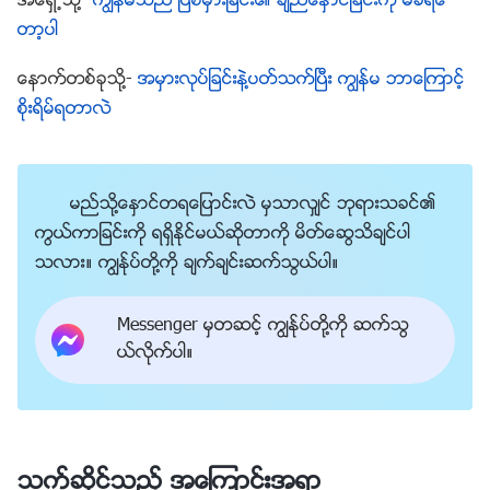
အေရွ႕သို႔-
ကြၽန္မသည္ ျပစ္မွားျခင္း၏ ခ်ည္ေႏွာင္ျခင္းကို မခံရေ
သို႔မဟုတ္ ပူပန္ေစသည့္အရာ တစ္စုံတစ္ခုမွ် မလုပ္ဖို႔တို႔ကို
တာ့ပါ
၎တို႔က ရည္႐ြယ္သည္၊ ယင္းမွာ ၎တို႔ရရွိလိုသည့္ ဆႏၵ
ေနာက္တစ္ခုသို႔-
အမွားလုပ္ျခင္းနဲ႔ပတ္သက္ၿပီး ကြၽန္မ ဘာေၾကာင့္
ရွိေသာ အက်ိဳးတရားျဖစ္သည္။ ကေလးက သူ၏မိဘမ်ား
စိုးရိမ္ရတာလဲ
ကို နားေထာင္လွ်င္ သူက အမႈအရာမ်ား နားလည္သည္ကို ျ
ပၿပီး သူ႔မိဘမ်ားက စိုးရိမ္မႈကင္းႏိုင္သည္။ ဤသို႔ဆိုလွ်င္
၎တို႔က သူ႔ကို ေက်နပ္လိမ့္မည္မဟုတ္ေလာ။ ၎တို႔က
မည္သို႔ေႏွာင္တရေျပာင္းလဲ မွသာလွ်င္ ဘုရားသခင္၏
သူ႔ကို ဤသို႔ အျပစ္ေပးရန္ လိုအပ္ဦးမည္ေလာ။ လိုအပ္မည္
ကြယ္ကာျခင္းကို ရရွိႏိုင္မယ္ဆိုတာကို မိတ္ေဆြသိခ်င္ပါ
သလား။ ကြၽန္ုပ္တို႔ကို ခ်က္ခ်င္းဆက္သြယ္ပါ။
မဟုတ္ေပ။ ဘုရားသခင္ကို
ယုံၾကည္ျခင္း
သည္ ဤသို႔သာျဖ
စ္သည္။ လူတို႔သည္ ဘုရားႏႈတ္ကပတ္ေတာ္မ်ားကို အေလး
Messenger မွတဆင့္ ကြၽန္ုပ္တို႔ကို ဆက္သြ
ထားၿပီး သူ၏ စိတ္ႏွလုံးကို နားလည္ရန္ သင္ယူရမည္။
ယ္လိုက္ပါ။
ဘုရားသခင္အား နားလည္မႈမလြဲရေပ။ အမွန္မွာမူ အေျခ
အေနမ်ားစြာတြင္ လူမ်ား၏ စိုးရိမ္ပူပန္မႈသည္ ၎တို႔၏ အ
က်ိဳးစီးပြားမ်ားမွ အရင္းခံလာသည္။ ေယဘုယ်အားျဖင့္ ေျ
ပာရလွ်င္ ၎တို႔တြင္ မည္သည့္ရလဒ္မွ် မရရွိမည္ကို ေၾကာ
သက္ဆိုင္သည့္ အေၾကာင္းအရာ