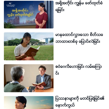
အရွိအတိုင္း ကြၽန္မ ေဖာ္ထုတ္ခံ
ကယ္တင္ျခင္းကို ခံရႏိုင္ပါဦးမလားလို႔ ကြၽန္မ စိုးရိမ္ေနခဲ့တ
ရျခင္း
ယ္။ အဲဒါဆို ကြၽန္မ ယုံၾကည္ခဲ့တဲ့ႏွစ္ေတြအားလုံး အလ
ကားျဖစ္သြားမွာ မဟုတ္ဘူးလား။ ကြၽန္မ ပိုၿပီးစဥ္းစားေလေ
လ၊ ပိုၿပီးစိတ္ထိခိုက္ၿပီး စိတ္ဆင္းရဲေလေလပဲ။ ဒါနဲ႔ ကြၽန္မ
မာနေထာင္လႊားေသာ စိတ္သေ
ဘုရားသခင္ဆီကို ဆုေတာင္းခဲ့တယ္၊ ကြၽန္မရဲ႕ အပ်က္သေ
ဘာထားတစ္ခု ေျပာင္းလဲျခင္း
ဘာေဆာင္တဲ့ အေျခအေနကေန ႐ုန္းထြက္ႏိုင္ဖို႔ ဉာဏ္ပြင့္ေ
စၿပီး အလင္းေပးဖို႔ ကိုယ္ေတာ့္ကို ေတာင္းေလွ်ာက္ခဲ့တယ္။
တစ္ေန႔မွာ သက္ႀကီးပိုင္းညီအစ္မတစ္ေယာက္ ေရး
ဧဝံေဂလိေဟာျခင္း လမ္းေၾကာ
င္း
ထားတဲ့ အေတြ႕အႀကဳံဆိုင္ရာ သက္ေသခံခ်က္ေဆာင္းပါးတ
စ္ပုဒ္ကို ကြၽန္မ ဖတ္လိုက္ရတယ္၊ အဲဒါက ကြၽန္မရဲ႕အေျခ
အေနကို အတိအက် ထင္ဟပ္ေနတာပဲ။ အဲဒီထဲမွာ ကိုးကား
ထားတဲ့ ဘုရားႏႈတ္ကပတ္ေတာ္တစ္ပိုဒ္က ကြၽန္မကို အရမ္း
ျပႆနာမ်ားကို မတင္ျပရဲျခင္း၏
ကို တို႔ထိခံစားသြားေစတယ္။ ဘုရားသခင္က ေျပာသည္
ေနာက္ကြယ္