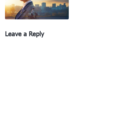
“
ညီအစ္ကို ေမာင္ႏွမမ်ားထဲတြင္ အသက္ ၆၀ မွ ၈၀ သို႔မဟု
တ္ ၉၀ ခန႔္ထိရွိၿပီး၊ မိမိတို႔၏ အိုမင္းသည့္ အသက္အ႐ြယ္ေၾ
ကာင့္ အခ်ိဳ႕ေသာ အခက္အခဲမ်ားလည္း ေတြ႕ႀကဳံၾကရသည့္
Leave a Reply
သက္ႀကီး႐ြယ္အိုမ်ားလည္း ရွိသည္။ ၎တို႔၏ အသက္
အ႐ြယ္ ထိုသို႔ျဖစ္ေစကာမူ၊ ၎တို႔၏ အေတြးအေခၚသည္ ေ
သခ်ာေပါက္ မွန္ကန္ျခင္း သို႔မဟုတ္ ယုတၱိတန္ျခင္း သိပ္မရွိ
သကဲ့သို႔၊ ၎တို႔၏ စိတ္ကူးမ်ားႏွင့္ အျမင္မ်ားသည္ သမၼာ
တရားႏွင့္ ေသခ်ာေပါက္ ကိုက္ညီျခင္း မရွိေပ။ ဤသက္ႀ
ကီး႐ြယ္အိုမ်ားသည္ အလားတူ ျပႆနာမ်ားသာ ရွိၾကၿပီး၊
၎တို႔က၊ ‘ငါ့ က်န္းမာေရး သိပ္မေကာင္းေတာ့သကဲ့သို႔ မ
ည္သည့္တာဝန္ကို ငါ ထမ္းေဆာင္ႏိုင္သည္ႏွင့္ပတ္သက္၍
အကန႔္အသတ္ရွိသည္။ ဤေသးငယ္သည့္ တာဝန္ကိုသာ ငါ
ထမ္းေဆာင္လွ်င္၊ ဘုရားသခင္က ငါ့ကို သတိရပါမည္လား။
တစ္ခါတစ္ရံတြင္ ငါ နာဖ်ားတတ္ၿပီး ငါ့ကို ေစာင့္ေရွာက္ဖို႔