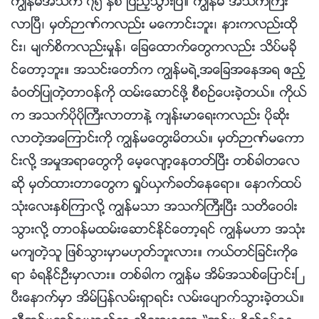
ကြၽန္မအသက္ ၇၅ ႏွစ္ ျပည့္သြားၿပီ။ ကြၽန္မ အသက္ႀကီး
လာၿပီ၊ မွတ္ဉာဏ္ကလည္း မေကာင္းဘူး၊ နားကလည္းထို
င္း၊ မ်က္စိကလည္းမႈန္၊ ေျခေထာက္ေတြကလည္း သိပ္မခို
င္ေတာ့ဘူး။ အသင္းေတာ္က ကြၽန္မရဲ႕အေျခအေနအရ ဧည့္
ခံဝတ္ျပဳတဲ့တာဝန္ကို ထမ္းေဆာင္ဖို႔ စီစဥ္ေပးခဲ့တယ္။ ကိုယ္
က အသက္ပိုပိုႀကီးလာတာနဲ႔ က်န္းမာေရးကလည္း ပိုဆိုး
လာတဲ့အေၾကာင္းကို ကြၽန္မေတြးမိတယ္။ မွတ္ဉာဏ္မေကာ
င္းလို႔ အမႈအရာေတြကို ေမ့ေလ်ာ့ေနတတ္ၿပီး တစ္ခါတေလ
ဆို မွတ္ထားတာေတြက ရႈပ္ယွက္ခတ္ေနေရာ။ ေနာက္ထပ္
သုံးေလးႏွစ္ၾကာလို႔ ကြၽန္မသာ အသက္ႀကီးၿပီး သတိေဝဝါး
သြားလို႔ တာဝန္မထမ္းေဆာင္ႏိုင္ေတာ့ရင္ ကြၽန္မဟာ အသုံး
မက်တဲ့သူ ျဖစ္သြားမွာမဟုတ္ဘူးလား။ ကယ္တင္ျခင္းကိုေ
ရာ ခံရႏိုင္ဦးမွာလား။ တစ္ခါက ကြၽန္မ အိမ္အသစ္ေျပာင္းၿ
ပီးေနာက္မွာ အိမ္ျပန္လမ္းရွာရင္း လမ္းေပ်ာက္သြားခဲ့တယ္။