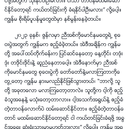
င္ဖို႔အတြက္ သုံးႏိုင္ပါဦးမလား။ ငါသာ တာဝန္မထမ္းေဆာ
င္ႏိုင္ေတာ့ရင္ ကယ္တင္ျခင္းကို ခံရႏိုင္ပါဦးမလား” လို႔ေပါ့။
ကြၽန္မ စိုးရိမ္ပူပန္မႈေတြထဲမွာ နစ္မြန္းေနခဲ့တယ္။
၂၀၂၃ ခုႏွစ္၊ ဇြန္လမွာ ညီအစ္ကိုေမာင္ႏွမေတြရဲ႕ စုေ
ဝးပြဲအတြက္ ကြၽန္မက ဧည့္ခံခဲ့တယ္။ အဲဒီအခ်ိန္က ကြၽန္မ
တို႔ အေပၚထပ္တိုက္ခန္းက ျပင္ဆင္ေနေတာ့ ေန႔တိုင္း တဒုံး
ဒုံး တဒိုင္းဒိုင္းနဲ႔ ဆူညံေနတာေပါ့။ အဲဒီေနာက္မွာ ညီအစ္
ကိုေမာင္ႏွမေတြ စုေဝးပြဲကို ေတာ္ေတာ္နဲ႔မလာၾကတာကိုေ
တြ႕ေတာ့ ကြၽန္မ နားမလည္ႏိုင္ျဖစ္သြားတယ္၊ “ဘာလို႔ သူ
တို႔ အခုတေလာ မလာၾကေတာ့တာလဲ။ သူတို႔က ငါ့ကို ဧည့္
ခံသူအေနနဲ႔ မသုံးေတာ့တာလား။ ငါ့အသက္အ႐ြယ္နဲ႔ ဧည့္ခံ
တဲ့တာဝန္ေလာက္ပဲ ထမ္းေဆာင္ႏိုင္တာ။ ဧည့္ခံတဲ့တာဝန္ေ
တာင္ မထမ္းေဆာင္ႏိုင္ေတာ့ရင္ ငါ ကယ္တင္ျခင္းခံရဖို႔ အခြ
င့္အေရး ဆုံးရႈံးသြားမွာမဟုတ္ဘူးလား” လို႔ေပါ့။ ကြၽန္မ အရ