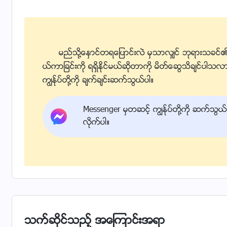
ဖာ္ထုတ္ခံေနရၿပီ။ ဒါဟာ ႀကီးၾကပ္ေရးမႉးျဖစ္တဲ့ ငါက ေ
င္းေကာင္းမလုပ္လို႔ပဲ။ ဒီအလုပ္ကို ပခုံးထမ္းဖို႔ ငါ့ရဲ႕ 
ရးမႉးကို သတိရမိတယ္၊ သူဟာ ေက်ာ္ၾကားမႈနဲ႔ အဆင့္အတန္း
မည္သို႔ေႏွာင္တရေျပာင္းလဲ မွသာလွ်င္ ဘုရားသခင္
က္ခဲ့လို႔ ျဖဳတ္ခ်ခံခဲ့ရတာပဲ။ ကြၽန္မက တမင္တကာ အဖ်က္အေမွာ
ယ္ကာျခင္းကို ရရွိႏိုင္မယ္ဆိုတာကို မိတ္ေဆြသိခ်င္ပါသလ
တဲ့ အစြမ္းအစေၾကာင့္ အလုပ္က ရပ္တန႔္သြားရင္ အဲဒါကလည
ကြၽန္ုပ္တို႔ကို ခ်က္ခ်င္းဆက္သြယ္ပါ။
လေလ ပိုၿပီး အပ်က္သေဘာေဆာင္လာေလပဲ၊ တစ္ကိုယ္လု
ရးမႉးျဖစ္ဖို႔ အရည္အခ်င္းမရွိဘူး၊ ရာထူးကဆင္းၿပီး ပိုစြ
Messenger မွတဆင့္ ကြၽန္ုပ္တို႔ကို ဆက္သြယ္
လိုက္ပါ။
ယ္။ အဲဒါက အနည္းဆုံးေတာ့ ကိုယ့္ကိုယ္ကိုယ္ သတိျပဳမိ
ေန႔ရက္ေတြကို ကြၽန္မ လြမ္းမိတယ္၊ အဲဒီမွာ ႀကီးၾကပ္ေရ
ဘူး။ ဒီလိုအေတြးေတြက မွားမွန္းသိေပမဲ့၊ ကိုယ့္အေတြးေတြကိ
အေရးေပၚျပန္ဖို႔ လိုအပ္ေနတယ္၊ ဒါေပမဲ့ ကြန္ပ်ဴတာကို စ
ဖည္းျဖည္းကုန္လြန္သြားတာကို ၾကည့္ရင္း၊ ဒီလိုအေျခအေ
ပါက္လိုက္တယ္၊ ဒါနဲ႔ ဘုရားသခင္ဆီ အျမန္ဆုေတာင္းလိ
သက္ဆိုင္သည့္ အေၾကာင္းအရာ
နာေတြနဲ႔ လမ္းလြဲျခင္းေတြကို ျမင္ရေတာ့၊ သမီး အၿမဲတမ