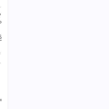
ွ
ူ
ာ
္
း
႔
း