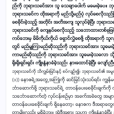
ည္ကို ဘုရားသခင္အား သူ ေသခ်ာေပါက္ မေမးခဲ့ေပ။ ဘု
ဘုရားသခင္က ထိုအရာကို မည္သို႔မည္ပုံ လုပ္ေစလိုသည္
ေစခိုင္းခဲ့သည့္ အတိုင္း အတိအက် သူလုပ္ခဲ့ၿပီး ဘုရားသခင
ဘုရားသခင္ကို ေက်နပ္ေစလိုသည့္ သေဘာထားတစ္ခုျဖင့္
ကပ္ေဘးမွ မိမိကိုယ္ကိုယ္ ေရွာင္လႊဲေစဖို႔ ထိုအရာကို သူ
တြင္ မည္မွ်ၾကာမည္ဆိုသည္ကို ဘုရားသခင္အား သူေမးခဲ
ကာမည္ဆိုသည္ကို ဘုရားသခင္အား သူေမးခဲ့သေလာ သို
႐ိုး႐ိုးရွင္းရွင္း က်ိဳးႏြံနာခံခဲ့သည္၊ နားေထာင္ခဲ့ၿပီး ေလ
ဘုရားသခင္ကို သိကြၽမ္းျခင္းႏွင့္ စပ္လ်ဥ္း၍၊ ဘုရားသခင္၏ 
ေနာဧရဲ႕အေတြ႕အႀကဳံကို ဆင္ျခင္သုံးသပ္ရင္း ကြၽ
(၁))
ဘၤာေဆာက္ဖို႔ ဘုရားသခင္ရဲ႕ တာဝန္ေပးေစခိုင္းခ်က္ကို လ
သေဘၤာေဆာက္တဲ့ လုပ္ငန္းစဥ္မွာ အခက္အခဲေတြ အမ်ားႀကီ
တာဝန္ေပးေစခိုင္းခ်က္ ရွိေနေတာ့၊ ေနာဧက ဒီအရာေတြကို 
တာမ်ိဳးလည္း မရွိခဲ့ဘူး။ အဲဒီအစား သူဟာ က်ိဳးႏြံနာခံ