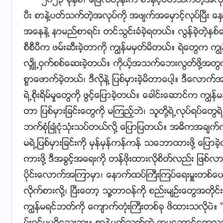
၂၀၂၃ ခုႏွစ္၊ ဧၿပီလတုန္းက စာႏွင့္ပတ္သက္တဲ့အလုပ
ပီး စာနဲ႔ပတ္သက္တဲ့အလုပ္ကို အဖ်က္အေမွာင့္လုပ္ၿပီး ေႏွ
အေနနဲ႔ နာမည္စာရင္း တင္သြင္းခံခဲ့ရတယ္။ လြန္ခဲ့တဲ့ႏွစ
စီစီပီက ဖမ္းဆီးခဲ့တာကို ကြၽန္မမွတ္မိတယ္။ ရဲေတြက ကြ
လွ်ိဳ႕ဝွက္စစ္ေဆးခဲ့တယ္။ ကိုယ့္အသက္ေဘးလြတ္ဖို႔အတြက
စၥာေဖာက္ခဲ့တယ္၊ ဒီလိုနဲ႔ ျပစ္မွားခဲ့မိတာေပါ့။ ဒီေလာက္အေ
ရဲ႕စိုးရိမ္မႈေတြကို ဖြင့္ေျပာခဲ့တယ္။ ေခါင္းေဆာင္က 
တာ ျပစ္မွားျခင္းေတြကို မၾကည့္ဘဲ၊ သူတို႔ရဲ႕လုပ္ရ
ဘက္စုံၿခဳံငုံသုံးသပ္တယ္လို႔ ေျပာျပတယ္။ အဓိကအခ
မရဲ႕ျပစ္မွားျခင္းကို မွန္မွန္ကန္ကန္ သေဘာထားဖို႔ ေျပာခဲ့
ကားဖို႔ ဒီအခြင့္အေရးကို တန္ဖိုးထားလိုစိတ္လည္း ျဖစ္လ
ပိုင္းေလာက္အၾကာမွာ၊ ေနာက္ထပ္ႀကီးၾကပ္ေရးမႉးတစ္ေယာ
လိုက္စားလို႔၊ ၿပီးေတာ့ သူ႔တာဝန္ကို စည္းမ်ဥ္းေတြအတိုင္
ကြၽန္မရင္ဘတ္ကို ေက်ာက္တုံးႀကီးတစ္ခု ဖိထားသလိုပဲ။