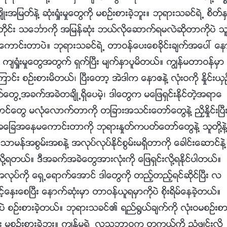
အျမတ္နဲ႔ ဆုံးရႈံးမႈေတြကို မစဥ္းစားခဲ့ဘူး။ ဘုရားသခင္ရဲ႕ စိတ္ႏ
တြအတိုင္း သေဘၤာကို အျမန္ဆုံး ဘယ္လိုေဆာက္ရမလဲဆိုတာကိုပဲ သ
ု ေကာင္းတာပဲ။ ဘုရားသခင္ရဲ႕ တာဝန္ေပးေစခိုင္းခ်က္အေပၚ ေန
ရဲ႕ က်ရႈံးမႈေတြအတြက္ ရွက္ၿပီး မ်က္ႏွာပူမိတယ္။ ကြၽန္မတာဝန္မွာ
စဥ္းစားမိတယ္၊ ၿပီးေတာ့ အဲဒါက ေနာဧနဲ႔ လုံးဝကို ႏႈိင္းယွဥ
တြ႕အခက္အခဲတခ်ိဳ႕ရွိေပမဲ့၊ ဒါေတြက မေျဖရွင္းႏိုင္တဲ့အရာေ
္ေတြ မလုံေလာက္တာကို တျခားအသင္းေတာ္ေတြနဲ႔ ညႇိႏႈိင္းၿပီ
 အေျခအေနမေကာင္းတာကို ဘုရားႏႈတ္ကပတ္ေတာ္ေတြနဲ႔ သူတို႔နဲ
 သာမန္အစြမ္းအစနဲ႔ အလုပ္လုပ္ႏိုင္စြမ္းမရွိတာကို ေခါင္းေဆာင္နဲ႔
းလို႔ရတယ္။ ဒီအခက္အခဲေတြအားလုံးကို ေျဖရွင္းလို႔ရႏိုင္ပါတယ္။
အလုပ္ကို ေရွ႕ေရာက္ေအာင္ ဒါေတြကို တည့္တည့္ရင္ဆိုင္ၿပီး လ
ေႏွးေစၿပီး ေနာက္ဆုံးမွာ တာဝန္ယူရမွာကိုပဲ စိုးရိမ္ေနခဲ့တယ္။
တြကိုပဲ စဥ္းစားခဲ့တယ္။ ဘုရားသခင္၏ ရည္႐ြယ္ခ်က္ကို လုံးဝမစဥ္းစာ
 မစဥ္းစားခဲ့ဘူး။ ကြၽန္မရဲ႕ လူ႔သဘာဝက တကယ္ကို ညံ့ဖ်င္းလို