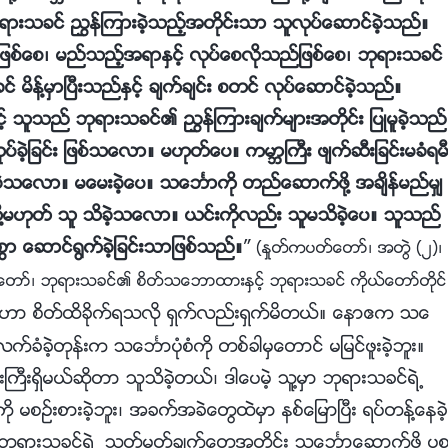
ရားသခင္ ၫႊန္ၾကားခဲ့သည့္အတိုင္းသာ သူလုပ္ေဆာင္ခဲ့သည္။
ျဖစ္ေစ၊ မည္သည့္အရာႏွင့္ လုပ္ေစလိုသည္ျဖစ္ေစ၊ ဘုရားသခင္
္ မိန႔္မွာၿပီးသည္ႏွင့္ ခ်က္ခ်င္း စတင္ လုပ္ေဆာင္ခဲ့သည္။
 သူသည္ ဘုရားသခင္၏ ၫႊန္ၾကားခ်က္မ်ားအတိုင္း ျပဳမူခဲ့သည္
လုပ္ခဲ့ျခင္း ျဖစ္သေလာ။ မဟုတ္ေပ။ ကမာၻႀကီး ဖ်က္ဆီးျခင္းမခံရမ
့သေလာ။ မေမးခဲ့ေပ။ သေဘၤာကို တည္ေဆာက္ဖို႔ အခ်ိန္မည္မွ် 
႔မဟုတ္ သူ သိခဲ့သေလာ။ ယင္းကိုလည္း သူမသိခဲ့ေပ။ သူသည္
်ာ္ညီစြာ ေဆာင္႐ြက္ခဲ့ျခင္းသာျဖစ္သည္။
”
(ႏႈတ္ကပတ္ေတာ္၊ အတြဲ (၂)၊
အမႈေတာ္၊ ဘုရားသခင္၏ စိတ္သေဘာထားႏွင့္ ဘုရားသခင္ ကိုယ္ေတာ္တိုင္
န္မဟာ စိတ္ထိခိုက္ရသလို ရွက္လည္းရွက္မိတယ္။ ေနာဧက သေ
က္ခံခဲ့တုန္းက သေဘၤာပုံစံကို တစ္ခါမွေတာင္ မျမင္ဖူးခဲ့ဘူး။
းရွိမယ္ဆိုတာ သူသိခဲ့တယ္၊ ဒါေပမဲ့ သူ႔မွာ ဘုရားသခင္ရဲ႕
မစဥ္းစားခဲ့ဘူး၊ အခက္အခဲေတြထဲမွာ နစ္ေျမာၿပီး ရပ္တန႔္ေနခဲ့
ၿပီး ဘုရားသခင္ရဲ႕ သတ္မွတ္ခ်က္ေတြအတိုင္း သေဘၤာေဆာက္ဖို႔ ပစ