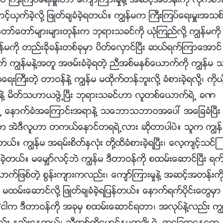
္ ႀကီးၾကပ္ေရးမႉးဟာ ေက်ာ္ၾကားမႈနဲ႔ အဆင့္အတန္းကို လိုက္စား
ာင့္ယွက္ခဲ့လို႔ ျဖဳတ္ခ်ခံခဲ့ရတယ္။ ကြၽန္မက ႀကီးၾကပ္ေရးမႉးအသစ
္ေတာ္ေတာ္မ်ားမ်ားတုန္းက ဘုရားသခင္ကို ယုံၾကည္လို႔ ကြၽန္မကို
ၽန္မကို တည္းခိုခန္းတစ္ခုမွာ ပိတ္ေလွာင္ၿပီး ဆယ္ရက္ၾကာေအာင္
္ ကြၽန္မနဲ႔အတူ အဖမ္းခံခဲ့ရတဲ့ ညီအစ္မႏွစ္ေယာက္ကို ကြၽန္မ 
ရးႀကီးတဲ့ တာဝန္နဲ႔ ကြၽန္မ မထိုက္တန္ဘူးလို႔ ခံစားခဲ့ရလို႔၊ ကိုယ့
ကြၽန္မနဲ႔ မိတ္သဟာယဖြဲ႕ၿပီး ဘုရားသခင္ဟာ လူတစ္ေယာက္ရဲ႕ ခဏ
ပ္ေတြရဲ႕ ေနာက္ခံအေၾကာင္းအရာနဲ႔ သေဘာသဘာဝအေပၚ အေျခခံၿပီး
်က္က အဲဒီလူဟာ တကယ္ေနာင္တရရဲ႕လား ဆိုတာပါပဲ။ သူက ကြၽန္
တယ္။ ကြၽန္မ အရမ္းစိတ္ႏွလုံး တို႔ထိခံစားခဲ့ရၿပီး၊ ေလ့က်င့္သင္ၾ
ာခဲ့တယ္။ မေမွ်ာ္လင့္ဘဲ ကြၽန္မ ဒီတာဝန္ကို စထမ္းေဆာင္ၿပီး ရက
က္ျဖစ္တဲ့ စြန္းက်ားကလည္း၊ ေက်ာ္ၾကားမႈနဲ႔ အဆင့္အတန္းကိ
း မထမ္းေဆာင္လို႔ ျဖဳတ္ခ်ခံခဲ့ရျပန္တယ္။ ေနာက္ရက္ပိုင္းေတြမွာ
 “ငါက ဒီတာဝန္ကို အခုမွ စထမ္းေဆာင္ရတာ၊ အလုပ္နဲ႔လည္း ကြ