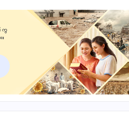
ကာင္းေကာင္းဦးမေဆာင္ခဲ့လို႔၊ ေနာက္ဆုံးစစ္ေဆးမႈေတြကို ေကာ
အစြမ္းအစက အရမ္းနိမ့္က်ေနေသးပုံပဲ” ေပါ့။ ၿပီးေတာ့ အရင္ႀကီးၾကပ္
ကို လိုက္စားၿပီး အလုပ္ကို အဖ်က္အေမွာင့္လုပ္ၿပီး ေႏွာင့္ယွ
၏ ကြ
င့္လုပ္ၿပီး ေႏွာင့္ယွက္ခဲ့တာမ်ိဳး မရွိေပမဲ့၊ ကြၽန္မရဲ႕ နိမ့္က်
ား။
္း ျပစ္မွားျခင္းတစ္ခု ျဖစ္မွာမဟုတ္ဘူးလား။ ကြၽန္မ စဥ္းစား
ံး အားမရွိသလို ခံစားရတယ္။ ကြၽန္မက တကယ္ကို ႀကီးၾကပ္ေ
မ္းေဆာင္ႏိုင္တဲ့သူတစ္ေယာက္ကို လႊဲေပးသင့္တယ္လို႔ ဆုံးျဖတ္ခဲ့တ
တာကို ျပရာေရာက္မွာေပါ့။ သာမန္အဖြဲ႕ဝင္တစ္ေယာက္ျဖစ္ခဲ့တဲ့
းမႉးက အရာရာကို စိတ္ပူေပးၿပီး ကြၽန္မ ဘာတာဝန္မွ ယူစရာမလိုခဲ့
ု ကြၽန္မမထိန္းခ်ဳပ္ႏိုင္ခဲ့ဘူး။ အဲဒီအခ်ိန္မွာ စာတစ္ေစာင္ကို
ိုက္ၾကည့္ေနေပမဲ့ စိတ္က လုံးဝမၿငိမ္သက္ႏိုင္ဘူး။ အခ်ိန္ေတြ တျ
နနဲ႔ ေနေနရင္ အလုပ္ကို ထိခိုက္မွာပဲဆိုတာကို ကြၽန္မ သေဘာေ
ုက္တယ္၊ “အို ဘုရားသခင္၊ အလုပ္မွာ ဒီေလာက္မ်ားတဲ့ ျပႆ
္း ေနာက္ဆုတ္ခ်င္စိတ္ျဖစ္ေနတယ္။ ဒါဟာ ကိုယ္ေတာ့္ရဲ႕ ရည္႐ြယ