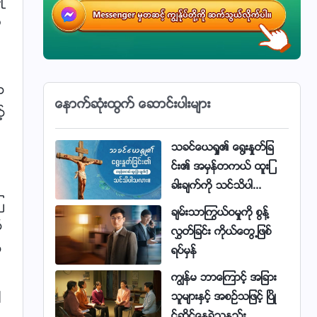
ၿ
္
သ
ေနာက္ဆုံးထြက္ ေဆာင္းပါးမ်ား
္
သခင္ေယရႈ၏ ေ႐ြးႏႈတ္ျခ
င္း၏ အမွန္တကယ္ ထူးျ
ခားခ်က္ကို သင္သိပါ
သလား။
ခ်မ္းသာႂကြယ္ဝမႈကို စြန႔္
္
လႊတ္ျခင္း ကိုယ္ေတြ႕ျဖစ္
ု
ရပ္မွန္
ကြၽန္မ ဘာေၾကာင့္ အျခား
ၽ
သူမ်ားႏွင့္ အစဥ္သျဖင့္ ၿပိဳ
င္ဆိုင္ေနခဲ့သနည္း