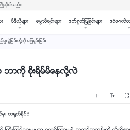
ႀကိဳဆိုပါသည္။
ား
ဗီဒီယိုမ်ား
ဓမၼသီခ်င္းမ်ား
ဖတ္႐ြတ္ျပျခင္းမ်ား
ဧဝံေဂလိတ
လြဲျခင္းတို႔ကို ေျဖရွင္းျခင္း
ာကို စိုးရိမ္မိေနလို႔လဲ
င္မု၊ တ႐ုတ္ႏိုင္ငံ