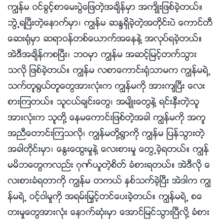
ကြၽန္မ ဝင္ခြင့္စာေမးပြဲေျဖတဲ့အခ်ိန္မွာ အက်ိဳးျဖစ္ခဲ့တယ္။
ဘြဲ႕ရၿပီးတဲ့ေနာက္မွာ၊ ကြၽန္မ ဆႏၵရွိခဲ့တဲ့အတိုင္းပဲ ေကာင္တီ
ေဆး႐ုံမွာ ဆရာဝန္တစ္ေယာက္အေနနဲ႔ အလုပ္ရခဲ့တယ္။
အဲဒီအခ်ိန္ကစၿပီး၊ ဘဝမွာ ကြၽန္မ အဆင့္ျမင့္တက္သြား
သလို ျဖစ္ခဲ့တယ္။ ကြၽန္မ လစာေကာင္း႐ုံသာမက ကြၽန္မရဲ႕
သက္တူ႐ြယ္တူေတြအားလုံးက ကြၽန္မကို အားက်ၿပီး ေလး
စားၾကတယ္။ သူငယ္ခ်င္းေတြ၊ အမ်ိဳးေတြနဲ႔ ရင္းႏွီးတဲ့သူ
အားလုံးက သူတို႔ ေနမေကာင္းျဖစ္တဲ့အခါ ကြၽန္မကို အကူ
အညီေတာင္းၾကသလို၊ ကြၽန္မတို႔႐ြာကို ကြၽန္မ ျပန္သြားတဲ့
အခါတိုင္းမွာ၊ ေႏြးေထြးမႈနဲ႔ ေလးစားမႈ ေတြ႕ခဲ့ရတယ္။ ကြၽန္
မမိဘေတြကလည္း ဂုဏ္ယူတဲ့စိတ္ ခံစားရတယ္။ အဲဒီလို ေ
လးစားခံရတာကို ကြၽန္မ တကယ္ ႏွစ္သက္ခဲ့ၿပီး အဲဒါက ကြၽ
န္မရဲ႕ ဝင့္ဝါမႈကို အရမ္းျမႇင့္တင္ေပးခဲ့တယ္။ ကြၽန္မရဲ႕ စေ
တးမႈေတြအားလုံး ေနာက္ဆုံးမွာ ေအာင္ျမင္သြားၿပီလို႔ ခံစား