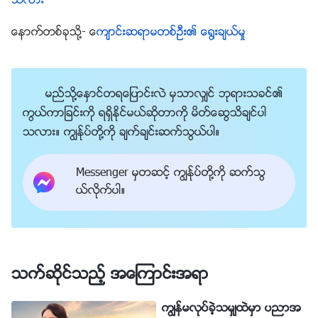
သလား
တယ္။ ဒီေတာ့ ကြၽန္မအေနနဲ႔ အသိတရား ရွိၿပီး ဘုရားေမ
တၱာကို ျပန္ဆပ္သင့္တယ္ေလ။ ဒါေပမဲ့ ေခါင္းေဆာင္ျဖစ္
ေနာက္တစ္ခုသို႔-
ေက်ာင္းဆရာမတစ္ဦး၏ ေ႐ြးခ်ယ္မႈ
တာ အလုပ္မ်ားၿပီး၊ တာဝန္ႀကီးတစ္ခုျဖစ္သလို ကြၽန္မအေန
နဲ႔ အခ်ိန္ျပည့္ အသုံးခံရမယ္မွန္းလည္း ကြၽန္မ သိခဲ့တယ္။
မည္သို႔ေႏွာင္တရေျပာင္းလဲ မွသာလွ်င္ ဘုရားသခင္၏
အဲဒါက ကြၽန္မအေနနဲ႔ ကြၽန္မရဲ႕ ေဆးခန္းမွာ အလုပ္လုပ္ႏိုင္
ကြယ္ကာျခင္းကို ရရွိႏိုင္မယ္ဆိုတာကို မိတ္ေဆြသိခ်င္ပါ
မွာ မဟုတ္တဲ့သေဘာပဲ။ ကြၽန္မအသက္ရဲ႕ တစ္ဝက္ေလာ
သလား။ ကြၽန္ုပ္တို႔ကို ခ်က္ခ်င္းဆက္သြယ္ပါ။
က္ကို အဲဒီအလုပ္အတြက္ အလုပ္လုပ္ခဲ့ၿပီးၿပီ။ ဒီေတာ့ အဲဒါ
ကို ဒီအတိုင္း စြန႔္လႊတ္ရမဲ့ အလားအလာရွိတဲ့အေပၚ ကြၽန္မ
Messenger မွတဆင့္ ကြၽန္ုပ္တို႔ကို ဆက္သြ
တြန႔္ဆုတ္မိတယ္။ ေခါင္းထဲမွာ ကြၽန္မ ခ်ီတုံခ်တုံျဖစ္ၿပီး အရ
ယ္လိုက္ပါ။
မ္းဒြိဟျဖစ္သလို စိတ္ဒုကၡေရာက္ခဲ့ရတယ္။ ကြၽန္မရဲ႕ ပူပန္မႈ
အလယ္မွာ၊ ဘုရားကို ကြၽန္မ ဆုေတာင္းခဲ့တယ္။ “အို
ဘုရားသခင္။ အခုအေျခအေနမွာ ကြၽန္မဟာ ဆိုး႐ြားတဲ့အခ်ိ
သက္ဆိုင္သည့္ အေၾကာင္းအရာ
န္ကို ႀကဳံေတြ႕ေနရပါတယ္။ ဒီတာဝန္ကို ကြၽန္မ မဆုံးရႈံးခ်င္
ပါဘူး။ ဒါေပမဲ့ ကြၽန္မရဲ႕ ဝိညာဥ္ရင့္က်က္မႈက ေသးငယ္ၿပီး
ကြၽန္မလုပ္ခဲ့သမွ်ထဲမွာ ပညာအ