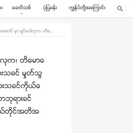
ား
ေခတ္သစ္
ပုံျပခန္း
ကြၽန္ုပ္တို႔အေၾကာင္း
ေမးခြန္း (၂) တိေမာေသၾသဝါဒစာ ဒုတိယေစာင္ မွာ ရွင္ေပါလုက၊ တိေမာေသ ဩဝါဒစာ ဒုတိယေစာင္ ၃:၁၆ “ထိုက်မ္းစာရွိသမွ်သည္ ဘုရားသခင္ မႈတ္သြင္းေတာ္မူေသာ အားျဖင့္ျဖစ္၍၊” ၿပီးေတာ့က်မ္းစာရွိသမွ်ဟာ ဘုရားသခင္ကိုယ္ေတာ္တိုင္ရဲ႕ႏႈတ္ကပတ္ေတာ္ေတြပဲ လုိ႔ ေျပာထားတယ္ က်မ္းစာဟာဘုရားခင္ရဲ႕ကိုယ္စားေတာ္ျဖစ္ပါတယ္လို႔ ေျပာလို႔ရပါတယ္ ဒါရွင္ေပါလုကိုယ္တိုင္အတိအက်ေျပာခဲ့တာ၊ ဘယ္လိုလုပ္မွားႏိုင္မွာလဲ
ေပါလုက၊ တိေမာေ
ားသခင္ မႈတ္သြ
ရားသခင္ကိုယ္ေ
ဟာဘုရားခင္
ိုယ္တိုင္အတိအ