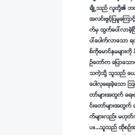
ခ်ိဳ႕သည္ လူတို႔၏ ဘ
အလင္းဖြင့္ျပမူေၾကာ
က္မွ ထြက္ေပၚလာခဲ့ၿ
ပၚေပါက္လာေသာ ရလဒ
စ္ကိုေမာင္ႏွမမ်ားက
ဥ္ေတာ္က ေျပာေသာစက
သကဲ့သို႔ သူသည္ ေယာဟန
ေပါလုေရးခဲ့ေသာ ၾသ
တာ္မ်ားအတြက္ ေရးေ
င္းေတာ္မ်ားအတြက္ ေ
က္မ်ားလည္း မဟုတ္သက
ပ။...သူသည္ ထိုစဥ