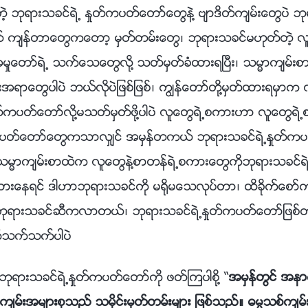
 ဘုရားသခင္ရဲ႕ ႏႈတ္ကပတ္ေတာ္ေတြနဲ႔ ဗ်ာဒိတ္က်မ္းေတြပဲ ဘ
္ က်န္တာေတြကေတာ့ မွတ္တမ္းေတြ၊ ဘုရားသခင္မဟုတ္တဲ့ လူေ
ႈေတာ္ရဲ႕ သက္ေသေတြလို႔ သတ္မွတ္ခံထားရၿပီး၊ သမၼာက်မ္းစ
အရာေတြပါပဲ ဘယ္လိုပဲျဖစ္ျဖစ္၊ ကြၽန္ေတာ္တို႔မွတ္ထားရမွာက
ႈတ္ကပတ္ေတာ္လို႔မသတ္မွတ္ဖို႔ပါပဲ လူေတြရဲ႕စကားဟာ လူေတြရ
္ကပတ္ေတာ္ေတြကသာလွ်င္ အမွန္တကယ္ ဘုရားသခင္ရဲ႕ႏႈတ္
သာ သမၼာက်မ္းစာထဲက လူေတြနဲ႔စာတန္ရဲ႕စကားေတြကိုဘုရားသခင္
နရင္ ဒါဟာဘုရားသခင္ကို မ႐ိုမေသလုပ္တာ၊ ထိခိုက္ေစာ္ကာ
ာ ဘုရားသခင္ဆီကလာတယ္၊ ဘုရားသခင္ရဲ႕ႏႈတ္ကပတ္ေတာ္ျဖစ္
်က္သက္သက္ပါပဲ
္ ဘုရားသခင္ရဲ႕ႏႈတ္ကပတ္ေတာ္ကို ဖတ္ၾကပါစို႔ “
အမွန္တြင္ အနာ
 က်မ္းအမ်ားစုသည္ သမိုင္းမွတ္တမ္းမ်ား ျဖစ္သည္။ ဓမၼသစ္က်