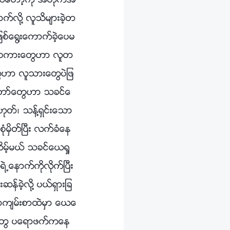
ယ္ေတာ့္ကို အတိုက္အ
္လို႔ လူသိမ်ားခဲ့တ
စ္ေ႐ြးေကာက္ခဲ့ေပမ
 သူ႔စကားေတြဟာ လူတ
တြဟာ လူသားေတြပဲျဖ
ေတာ္ေတြဟာ သခင္ေ
ုတ္၊ သန္႔ရွင္းေသာ
မွိတ္ၿပီး လက္ခံေန
လိမ့္မယ္ သခင္ေယရႈ
ရဲ႕ေနာက္ကိုလိုက္ၿပီး
န္ခဲ့လို႔ ပယ္ရွားျခ
ၼာက်မ္းစာထဲမွာ ေယေ
္ေတြ ပေရာဖက္ကေန