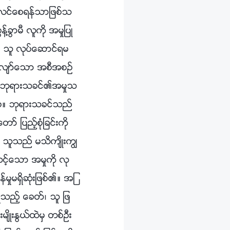
ုံလင္ေစရန္သာျဖစ္သ
ြာမီ လူကို အမႈျပဳ
့္ သူ လုပ္ေဆာင္ရမ
့ေလ်ာ္ေသာ အစီအစဥ္
ာတိခံ ဘုရားသခင္၏အမႈသ
ူေပ။ ဘုရားသခင္သည္
ျပည့္စုံျခင္းကို
 သူသည္ မသိက်ိဳးကြၽ
င့္ေသာ အမႈကို လု
မႈမရွိဆုံးျဖစ္၏။ အျ
ိသည့္ ေခတ္၊ သူ ျဖ
ိဳးႏြယ္ထဲမွ တစ္ဦး