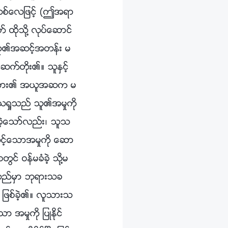
တစ္ေလျဖင့္ (ဤအရာ
 ထိုသို႔ လုပ္ေဆာင္
။ သူ၏အဆင့္အတန္း မ
ဆက္တိုး၏။ သူႏွင့္
္ လူသား၏ အယူအဆက မ
 ေယရႈသည္ သူ၏အမႈကို
ိခဲ့ေသာ္လည္း၊ သူသ
သင့္ေသာအမႈကို ေဆာ
င္ ဝန္မခံခဲ့ သို႔မ
ဤသည္မွာ ဘုရားသခ
း ျဖစ္ခဲ့၏။ လူသားသ
ာ အမႈကို ျပဳႏိုင္