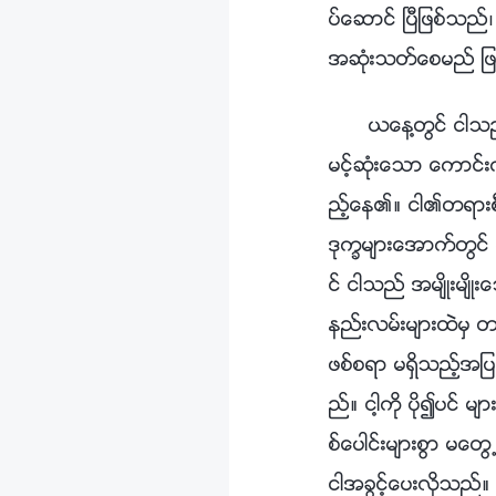
ပ္ေဆာင္ ၿပီျဖစ္သ
အဆုံးသတ္ေစမည္ ျ
ယေန႔တြင္ ငါသည
မင့္ဆုံးေသာ ေကာင္းက
ည့္ေန၏။ ငါ၏တရားစ
ဒုကၡမ်ားေအာက္တြင
င္ ငါသည္ အမ်ိဳးမ်ိ
နည္းလမ္းမ်ားထဲမွ တ
ဖစ္စရာ မရွိသည့္အျပ
ည္။ ငါ့ကို ပို၍ပင္ မ်
စ္ေပါင္းမ်ားစြာ မေ
ငါအခြင့္ေပးလိုသည္