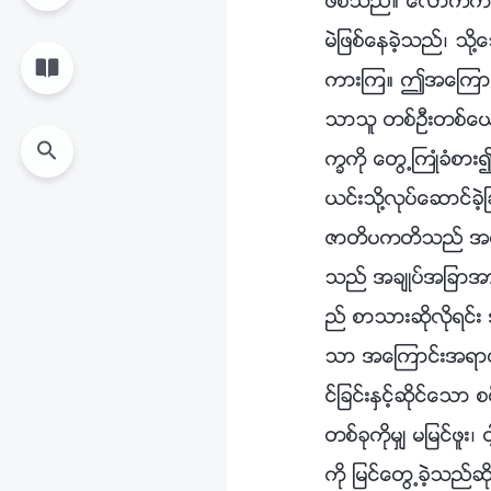
ဖစ္သည္။ ေလာကကမာ
မဲျဖစ္ေနခဲ့သည္၊ သိ
ကားၾက။ ဤအေၾကာင္းက
သာသူ တစ္ဦးတစ္ေယာက
ကၡကို ေတြ႕ႀကဳံခံစား
ယင္းသို႔လုပ္ေဆာင္ခ
ဇာတိပကတိသည္ အမႈေတ
သည္ အခ်ဳပ္အျခာအာဏ
ည္ စာသားဆိုလိုရင္း
သာ အေၾကာင္းအရာတ
င္ျခင္းႏွင့္ဆိုင္ေသ
တစ္ခုကိုမွ် မျမင္ဖူး
ကို ျမင္ေတြ႕ခဲ့သည္ဆ