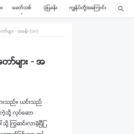
ား
ေခတ္သစ္
ပုံျပခန္း
ကြၽန္ုပ္တို႔အေၾကာင္း
ာ္မ်ား - အခန္း (၁၀)
တာ္မ်ား - အ
ားနားသည္။ ယင္းသည္
ကဲ့သို႔ လုပ္ေဆာ
ု႔ ႂကြဆင္းလာခဲ့ၿပီျ