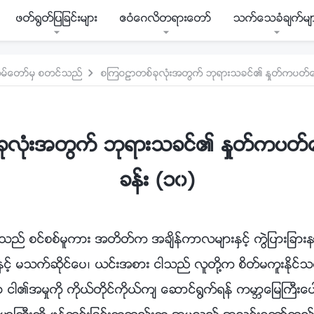
ဖတ္႐ြတ္ျပျခင္းမ်ား
ဧဝံေဂလိတရားေတာ္
သက္ေသခံခ်က္မ်
ိမ္ေတာ္မွ စတင္သည္
စၾကဝဠာတစ္ခုလုံးအတြက္ ဘုရားသခင္၏ ႏႈတ္ကပတ္ေတ
ုလုံးအတြက္ ဘုရားသခင္၏ ႏႈတ္ကပတ္ေ
ခန္း (၁၀)
တ္သည္ စင္စစ္မူကား အတိတ္က အခ်ိန္ကာလမ်ားႏွင့္ ကြဲျပားျခ
ႏွင့္ မသက္ဆိုင္ေပ၊ ယင္းအစား ငါသည္ လူတို႔က စိတ္မကူးႏိုင္သ
ငါ၏အမႈကို ကိုယ္တိုင္ကိုယ္က် ေဆာင္႐ြက္ရန္ ကမာၻေျမႀကီးေပၚသိ