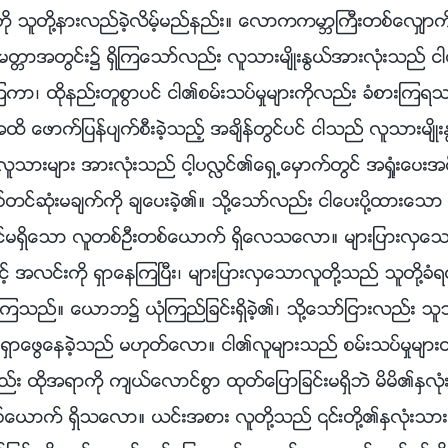
 သူတို႔နားလည္ခဲ့လိမ့္မည္နည္း။ ေလာကကမာၻႀကီးတစ္ေလွ်ာက
းေမတၱာအတြင္း၌ ရွိၾကေသာ္လည္း လူသားမ်ိဳးႏြယ္အားလုံးသည္ င
ကကာ၊ ထိုနည္းတူစြာပင္ ငါ၏စမ္းသပ္မႈမ်ားကိုလည္း ခံစားၾက
 ေဖာက္ျပန္ပ်က္စီးခဲ့သည့္ အခ်ိန္တြင္ပင္ ငါသည္ လူသားမ်ိဳး
လူသားမ်ား အားလုံးသည္ ငါ့ပလႅင္၏ေရွ႕ေမွာက္တြင္ အရႈံးေပးအပ္ႏွ
င္ဆုံးမခ်က္ကို ခ်ေပးခဲ့၏။ သို႔ေသာ္လည္း ငါေပးပို႔ထားေသာ ဆင
မရွိေသာ လူတစ္ဦးတစ္ေယာက္ ရွိေလသေလာ။ မ်ားျပားလွေသ
ွင့္ အလင္းကို ရွာေနၾကၿပီး၊ မ်ားျပားလွေသာလူတို႔သည္ သူတို႔ခ
ေနၾကသည္။ ေယာဘ၌ ယုံၾကည္ျခင္းရွိခဲ့၏၊ သို႔ေသာ္ျငားလည္း 
ရွာေဖြေနခဲ့သည္ မဟုတ္ေလာ။ ငါ၏လူမ်ားသည္ စမ္းသပ္မႈမ်ားတြင္
ည္း ထိုအရာကို က်ယ္ေလာင္စြာ ထုတ္ေျပာျခင္းမရွိဘဲ မိမိ၏ႏွလု
ုံတစ္ေယာက္ ရွိသေလာ။ ယင္းအစား လူတို႔သည္ ၎တို႔၏ႏွလုံးသ