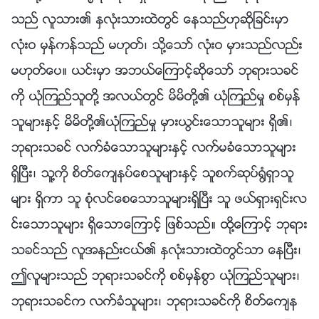
သည္ လူသား၏ ႏွလုံးသားထဲတြင္ ေနသည္ဟုဆိုျခင္းမွာ
လုံးဝ မွန္ကန္သည္ မဟုတ္၊ သို႔ေသာ္ လုံးဝ မွားသည္လည္း
မဟုတ္ေပ။ ယင္းမွာ အဘယ္ေၾကာင့္ဆိုေသာ္ ဘုရားသခင္
ကို ယုံၾကည္သူတို႔ အလယ္တြင္ မိမိတို႔၏ ယုံၾကည္မႈ စစ္မွန္
သူမ်ားႏွင့္ မိမိတို႔၏ယုံၾကည္မႈ မွားယြင္းေသာသူမ်ား ရွိ၏၊
ဘုရားသခင္ လက္ခံေသာသူမ်ားႏွင့္ လက္မခံေသာသူမ်ား
ရွိၿပီး၊ သူ႔ကို စိတ္ေက်နပ္ေစသူမ်ားႏွင့္ သူစက္ဆုပ္႐ြံရွာသူ
မ်ား ရွိကာ သူ စုံလင္ေစေသာသူမ်ားရွိၿပီး သူ ဖယ္ရွားရွင္းလ
င္းေသာသူမ်ား ရွိေသာေၾကာင့္ ျဖစ္သည္။ ထို႔ေၾကာင့္ ဘုရား
သခင္သည္ လူအနည္းငယ္၏ ႏွလုံးသားထဲတြင္သာ ေနၿပီး၊
ဤလူမ်ားသည္ ဘုရားသခင္ကို စစ္မွန္စြာ ယုံၾကည္သူမ်ား၊
ဘုရားသခင္က လက္ခံသူမ်ား၊ ဘုရားသခင္ကို စိတ္ေက်န