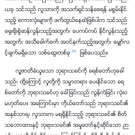
ယခု သင္သည္ လူသားကို အသက္ရွင္သန္ေစရန္ မစြမ္းႏိုင္
သည့္ စကားလုံးမ်ားကို ဖက္တြယ္ေနဆဲျဖစ္ပါက သင္သည္
ေရွး႐ိုးစြဲဆန္လြန္းသည့္အတြက္၊ ေပကပ္ကပ္ ႏိုင္လြန္းသည့္
အတြက္၊ အသိေခါက္ခက္ အဝင္နက္သည့္အတြက္၊ ေမွ်ာ္လ
က
င့္ခ်က္မရွိေသာ သစ္ေဆြးတစ္ခု
ျဖစ္ေပသည္။
လူ႔ဇာတိခံယူေသာ ဘုရားသခင္ကို ခရစ္ေတာ္ဟုေခၚ
သည္၊ ထို႔ေၾကာင့္ လူတို႔ကို သမၼာတရား ေပးႏိုင္ေသာ ခရ
စ္ေတာ္ကို ဘုရားသခင္ဟု ေခၚျခင္းသည္ လြန္ကဲျခင္း လုံးဝ
မဟုတ္ေပ။ အေၾကာင္းမွာ ကိုယ္ေတာ္သည္ ဘုရားသခင္၏
အႏွစ္သာရ၊ လူသားက မရရွိႏိုင္သည့္ ဘုရားသခင္၏ စိတ္
သေဘာထားႏွင့္ ဘုရားသခင္၏ အမႈေတာ္ႏွင့္ဆိုင္ေသာ ဉာ