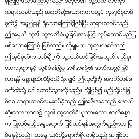
ခဲ့ၾကၿပီးေသာေၾကာင့္လည္း မဟုတ္ပါ။ ထို႔ထက္ ယင္းမွာ
ဘုရားသခင္သည္ ေနာက္ဆုံးေသာကာလတြင္ လူအုပ္စုတစ္
စုထဲ၌ အမႈျပဳရန္ ရွိေသာေၾကာင့္ျဖစ္ၿပီး ဘုရားသခင္သည္
ဤအမႈကို သူ၏ လူ႔ဇာတိခံယူျခင္းအားျဖင့္ လုပ္ေဆာင္မည္ျ
ဖစ္ေသာေၾကာင့္ ျဖစ္သည္။ ထိုမွ်မက ဘုရားသခင္သည္
ဤအုပ္စုထဲက တစ္ခ်ိဳ႕ကို သူ႔ကယ္တင္ျခင္းအတြက္ ရည္စူး
ထားသူမ်ားႏွင့္ သူ႔စီမံခန႔္ခြဲမႈ အစီအစဥ္၏ အသီးအပြင့္ျဖစ္
လာရန္ ေ႐ြးခ်ယ္လိမ့္မည္ၿပီးလွ်င္ ဤလူတို႔ကို ေနာက္တစ္ေ
ခတ္ထဲသို႔ ေခၚေဆာင္သြားလိုသည္။ သို႔ျဖစ္၍ မည္သို႔ပင္ျဖ
စ္ေစ ဘုရားသခင္ေပးဆပ္ခဲ့သည့္ ဤအဖိုးအခသည္ ေနာက္
ဆုံးေသာကာလ၌ သူ၏ လူ႔ဇာတိခံယူထားေသာ ဇာတိခႏၶာ
က ျပဳလုပ္မည့္အမႈအတြက္ ျပင္ဆင္ရန္အတြက္ခ်ည္းသာ ျဖ
စ္ေနခဲ့သည္။ ယေန႔ သင္တို႔ေရာက္ရွိလာခဲ့သည္ အျဖစ္မွာ