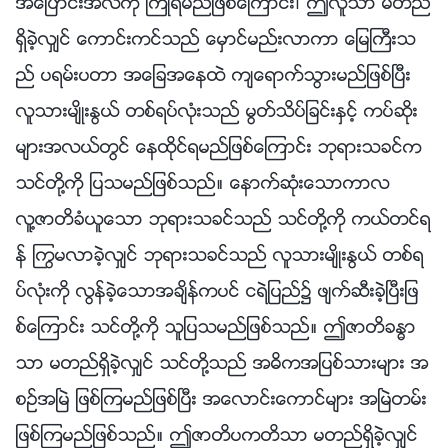
အေျပာင္းအလဲကို ႀကဳံရမည္ျဖစ္ေၾကာင္း၊ ဤလူသာ မတည္
ရွိခဲ့လွ်င္ ေကာင္းကင္သည္ ေမွာင္မည္းလာကာ ေျမႀကီးသ
ည္ ပရမ္းပတာ အေျခအေနထဲ က်ေရာက္သြားမည္ျဖစ္ၿပီး
လူသားမ်ိဳးႏြယ္ တစ္ရပ္လုံးသည္ မြတ္သိပ္ျခင္းႏွင့္ ကပ္ဆိုး
မ်ားအလယ္တြင္ ေနထိုင္ရမည္ျဖစ္ေၾကာင္း ဘုရားသခင္က
သင္တို႔ကို ျပသမည္ျဖစ္သည္။ ေနာက္ဆုံးေသာကာလ
လူ႔ဇာတိခံယူေသာ ဘုရားသခင္သည္ သင္တို႔ကို ကယ္တင္ရ
န္ ႂကြမလာခဲ့လွ်င္ ဘုရားသခင္သည္ လူသားမ်ိဳးႏြယ္ တစ္ရ
ပ္လုံးကို လြန္ခဲ့ေသာအခ်ိန္ကပင္ ငရဲျပည္၌ ဖ်က္ဆီးခဲ့ၿပီးျဖ
စ္ေၾကာင္း သင္တို႔ကို သူျပသမည္ျဖစ္သည္။ ဤဇာတိခႏၶာ
သာ မတည္ရွိခဲ့လွ်င္ သင္တို႔သည္ အဓိကအျပစ္သားမ်ား အ
စဥ္အၿမဲ ျဖစ္ၾကမည္ျဖစ္ၿပီး အေလာင္းေကာင္မ်ား အၿမဲတမ္း
ျဖစ္ၾကမည္ျဖစ္သည္။ ဤဇာတိပကတိသာ မတည္ရွိခဲ့လွ်င္