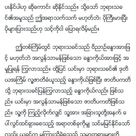
ပးႏိုင္ပါဟု ဆိုေကာင္း ဆိုႏိုင္သည္။ သို႔ေသာ္ ဘုရားသခ
င္၏အမႈသည္ ဤအရာသက္သက္ မဟုတ္ဘဲ၊ ပိုႀကီးမားၿပီး
ပိုမ်ားျပားသည္ဟု သင့္ကိုငါ ေျပာရလိမ့္မည္။
ဤတစ္ႀကိမ္တြင္ ဘုရားသခင္သည္ ဝိညာဥ္ခႏၶာအားျဖ
င့္ မဟုတ္ဘဲ အလြန္သာမန္ျဖစ္ေသာ ခႏၶာကိုယ္အားျဖင့္ အ
မႈျပဳရန္ ႂကြလာသည္။ ထို႔ျပင္ ယင္းမွာ ဘုရားသခင္၏ ဒုတိ
ယအႀကိမ္ လူ႔ဇာတိခံယူသည့္ ခႏၶာကိုယ္ျဖစ္ၿပီး ဇာတိပကတိ
သို႔ ဘုရားသခင္ျပန္ႂကြလာသည့္ ခႏၶာကိုယ္လည္း ျဖစ္သ
ည္။ ယင္းမွာ အလြန္သာမန္ျဖစ္ေသာ ဇာတိပကတိျဖစ္သ
ည္။ သူ႔ကို ၾကည့္လိုက္လွ်င္ သူ႔အား အျခားသူတို႔အနက္ ေ
ပၚလြင္ထင္ရွားေစသည့္ အရာတစ္ခုကိုမွ် သင္မျမင္ႏိုင္ေသာ္
လည္း ယခင္က မၾကားသိခဲ့ရသည့္ သမၼာတရားမ်ားကို