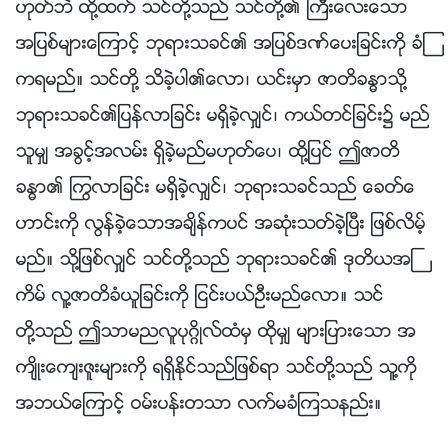
ဟုတ္ဘဲ ထို႔ထက္ သင္တို႔သည္ သင္တို႔၏ ႀကီးေလးေသာ
အျပစ္မ်ားေၾကာင့္ ဘုရားသခင္၏ အျပစ္ဒဏ္ေပးျခင္းကို ခံၾ
ကရမည္။ သင္တို႔ သိခဲ့ပါ၏ေလာ၊ ယင္းမွာ ဇာတိခႏၶာသို႔
ဘုရားသခင္၏ျပန္လာျခင္း မရွိခဲ့လွ်င္၊ ကယ္တင္ျခင္း၌ မည္
သူမွ် အခြင့္အလမ္း ရွိခဲ့မည္မဟုတ္ေပ၊ ထို႔ျပင္ ဤဇာတိ
ခႏၶာ၏ ႂကြလာျခင္း မရွိခဲ့လွ်င္၊ ဘုရားသခင္သည္ ေခတ္ေ
ဟာင္းကို လြန္ခဲ့ေသာအခ်ိန္ကပင္ အဆုံးသတ္ခဲ့ၿပီး ျဖစ္လိမ့္
မည္။ သို႔ျဖစ္လွ်င္ သင္တို႔သည္ ဘုရားသခင္၏ ဒုတိယအႀ
ကိမ္ လူ႔ဇာတိခံယူျခင္းကို ျငင္းပယ္ဦးမည္ေလာ။ သင္
တို႔သည္ ဤသာမညလူပုဂၢိဳလ္ထံမွ ထိုမွ် မ်ားျပားေသာ အ
က်ိဳးေက်းဇူးမ်ားကို ရရွိႏိုင္သည္ျဖစ္ရာ သင္တို႔သည္ သူ႔ကို
အဘယ္ေၾကာင့္ ဝမ္းပန္းတသာ လက္မခံၾကသနည္း။