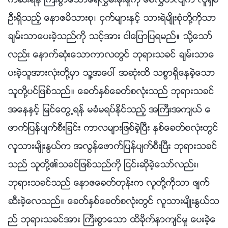
က္ဆီးရန္ ႀကီးစြာေသာေရလႊမ္းမိုးမႈကို ေစလႊတ္လ်က္ လူရွစ္
ဦးရွိသည့္ ေနာဧမိသားစု၊ ငွက္မ်ားႏွင့္ သားရဲမ်ိဳးစုံတို႔ကိုသာ
ခ်မ္းသာေပးခဲ့သည္ကို သင့္အား ငါေျပာျပရမည္။ သို႔ေသာ္
လည္း ေနာက္ဆုံးေသာကာလတြင္ ဘုရားသခင္ ခ်မ္းသာေ
ပးခဲ့သူအားလုံးတို႔မွာ သူ႔အေပၚ အဆုံးထိ သစၥာရွိေနခဲ့ေသာ
သူတို႔ပင္ျဖစ္သည္။ ေခတ္ႏွစ္ေခတ္စလုံးသည္ ဘုရားသခင္
အေနႏွင့္ ျမင္ေတြ႕ရန္ မခံမရပ္ႏိုင္သည့္ အႀကီးအက်ယ္ ေ
ဖာက္ျပန္ပ်က္စီးျခင္း ကာလမ်ားျဖစ္ခဲ့ၿပီး ႏွစ္ေခတ္စလုံးတြင္
လူသားမ်ိဳးႏြယ္က အလြန္ေဖာက္ျပန္ပ်က္စီးၿပီး ဘုရားသခင္
သည္ သူတို႔၏သခင္ျဖစ္သည္ကို ျငင္းဆိုခဲ့ေသာ္လည္း၊
ဘုရားသခင္သည္ ေနာဧေခတ္တုန္းက လူတို႔ကိုသာ ဖ်က္
ဆီးခဲ့ေလသည္။ ေခတ္ႏွစ္ေခတ္စလုံးတြင္ လူသားမ်ိဳးႏြယ္သ
ည္ ဘုရားသခင္အား ႀကီးစြာေသာ ထိခိုက္နာက်င္မႈ ေပးခဲ့ေ