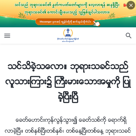
သင္သိခဲ့သေလာ။ ဘုရားသခင္သည္ လူသားၾကား၌ ႀကီးမားေသာအမႈကို ျပဳခဲ့ၿပီးၿပီ
သင္သိခဲ့သေလာ။ ဘုရားသခင္သည္
လူသားၾကား၌ ႀကီးမားေသာအမႈကို ျပဳ
ခဲ့ၿပီးၿပီ
ေခတ္ေဟာင္းကုန္လြန္သြား၍ ေခတ္သစ္ကို ေရာက္ရွိ
လာခဲ့ၿပီ။ တစ္ႏွစ္ၿပီးတစ္ႏွစ္၊ တစ္ေန႔ၿပီးတစ္ေန႔ ဘုရားသခင္