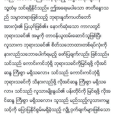
သူ႔ထံမွ သင္ရရွိႏိုင္သည္။ ဤအေရးမပါေသာ ဇာတိခႏၶာသ
ည္ သမၼာတရားျဖစ္သည့္ ဘုရားႏႈတ္ကပတ္ေတာ္
အားလုံး၏ ျပယုဂ္ျဖစ္၏။ ေနာက္ဆုံးေသာ ကာလတြင္
ဘုရားသခင္၏ အမႈကို တာဝန္ယူထမ္းေဆာင္သူျဖစ္ၿပီး
လူသားက ဘုရားသခင္၏ စိတ္သေဘာထားတစ္ရပ္လုံးကို
နားလည္သေဘာေပါက္ရမည့္ ေဖာ္ျပခ်က္လည္း ျဖစ္သည္။
သင္သည္ ေကာင္းကင္ဘုံရွိ ဘုရားသခင္ကိုျမင္ရဖို႔ လိုအင္
ဆႏၵ ႀကီးစြာ မရွိသေလာ။ သင္သည္ ေကာင္းကင္ဘုံရွိ
ဘုရားသခင္ကို သိနားလည္ဖို႔ လိုအင္ဆႏၵ ႀကီးစြာ မရွိသေ
လာ။ သင္သည္ လူသားမ်ိဳးႏြယ္၏ ပန္းတိုင္ကို ျမင္ရဖို႔ လိုအ
င္ဆႏၵ ႀကီးစြာ မရွိသေလာ။ သူသည္ မည္သည့္လူသားကမွ်
သင့္ကို ေျပာျပႏိုင္စြမ္းမရွိခဲ့သည့္ လွ်ိဳ႕ဝွက္ခ်က္မ်ားျဖစ္ေသာ