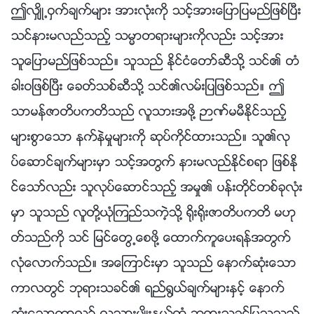
ဤလွ်ိဳ႕ဝွက္ခ်က္မ်ား အားလုံးကို သင့္အားေျပာျပမည္ျဖစ္ၿပီး
သင္နားမလည္သည့္ သမၼာတရားမ်ားကိုလည္း သင့္အား
သူေျပာမည္ျဖစ္သည္။ သူသည္ ႏိုင္ငံေတာ္ဆီသို႔ သင္၏ တံ
ခါးဝျဖစ္ၿပီး ေခတ္သစ္ဆီသို႔ သင္၏လမ္းျပျဖစ္သည္။ ဤ
သာမန္ဇာတိပကတိသည္ လူသားအဖို႔ ဉာဏ္မမီႏိုင္သည့္
မ်ားစြာေသာ နက္နဲမႈမ်ားကို ဆုပ္ကိုင္ထားသည္။ သူ၏လု
ပ္ေဆာင္ခ်က္မ်ားမွာ သင့္အတြက္ နားမလည္ႏိုင္စရာ ျဖစ္ႏို
င္ေသာ္လည္း သူလုပ္ေဆာင္သည့္ အမႈ၏ ပန္းတိုင္တစ္ခုလုံး
မွာ သူသည္ လူတို႔ယုံၾကည္သကဲ့သို႔ ႐ိုး႐ိုးဇာတိပကတိ မဟု
တ္သည္ကို သင္ ျမင္ေတြ႕ေစဖို႔ ေထာက္ကူေပးရန္အတြက္
လုံေလာက္သည္။ အေၾကာင္းမွာ သူသည္ ‌ေနာက္ဆုံးေသာ
ကာလတြင္ ဘုရားသခင္၏ ရည္႐ြယ္ခ်က္မ်ားႏွင့္ ေနာက္