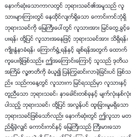
ေနာက္ဆုံးေသာကာလတြင္ ဘုရားသခင္၏အမႈသည္ လူ
သားမ်ားၾကားတြင္ ေနထိုင္လ်က္ရွိေသာ ေကာင္းကင္ဘုံရွိ
ဘုရားသခင္ကို ေျမႀကီးေပၚတြင္ လူသားအား ျမင္ေတြ႕ခြင့္ေ
ပးရန္၊ ထို႔ျပင္ လူသားအေနျဖင့္ ဘုရားသခင္အား သိရွိရန္၊
က်ိဳးႏြံနာခံရန္၊ ေၾကာက္႐ြံ႕ရန္ႏွင့္ ခ်စ္ရန္အတြက္ ေထာက္
ကူေပးဖို႔ျဖစ္သည္။ ဤအေၾကာင္းေၾကာင့္ သူသည္ ဒုတိယ
အႀကိမ္ လူ႔ဇာတိကို ခံယူ၍ ျပန္ႂကြဆင္းလာခဲ့ျခင္းပင္ ျဖစ္သ
ည္။ သည္ကေန႔တြင္ လူသားက ျမင္ရသည္မွာ လူသားႏွင့္
တူညီေသာ ဘုရားသခင္၊ ႏွာေခါင္းတစ္ခုႏွင့္ မ်က္လုံးႏွစ္လုံး
ပါသည့္ ဘုရားသခင္၊ ထို႔ျပင္ အလြန္ပင္ ထူးျခားမႈမရွိေသာ
ဘုရားသခင္ျဖစ္ေသာ္လည္း ေနာက္ဆုံးတြင္ ဤလူသာ မတ
ည္ရွိခဲ့လွ်င္ ေကာင္းကင္ႏွင့္ ေျမႀကီးသည္ ႀကီးမားေသာ