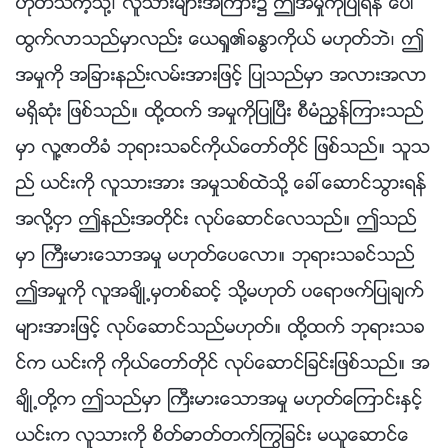
ဟုတ္သကဲ့သို႔၊ လူသားမ်ားအၾကား၌ ဤအမႈကိုျပဳရန္ ေပၚ
ထြက္လာသည္မွာလည္း ေယရႈ၏ခႏၶာကိုယ္ မဟုတ္ဘဲ၊ ဤ
အမႈကို အျခားနည္းလမ္းအားျဖင့္ ျပဳသည္မွာ အလားအလာ
မရွိဆုံး ျဖစ္သည္။ ထို႔ထက္ အမႈကိုျပဳၿပီး စီမံၫႊန္ၾကားသည္
မွာ လူ႔ဇာတိခံ ဘုရားသခင္ကိုယ္ေတာ္တိုင္ ျဖစ္သည္။ သူသ
ည္ ယင္းကို လူသားအား အမႈသစ္ထဲသို႔ ေခၚေဆာင္သြားရန္
အလို႔ငွာ ဤနည္းအတိုင္း လုပ္ေဆာင္ေလသည္။ ဤသည္
မွာ ႀကီးမားေသာအမႈ မဟုတ္ေပေလာ။ ဘုရားသခင္သည္
ဤအမႈကို လူအခ်ိဳ႕မွတစ္ဆင့္ သို႔မဟုတ္ ပေရာဖက္ျပဳခ်က္
မ်ားအားျဖင့္ လုပ္ေဆာင္သည္မဟုတ္။ ထို႔ထက္ ဘုရားသခ
င္က ယင္းကို ကိုယ္ေတာ္တိုင္ လုပ္ေဆာင္ျခင္းျဖစ္သည္။ အ
ခ်ိဳ႕တို႔က ဤသည္မွာ ႀကီးမားေသာအမႈ မဟုတ္ေၾကာင္းႏွင့္
ယင္းက လူသားကို စိတ္ဓာတ္တက္ႂကြျခင္း မယူေဆာင္ေ