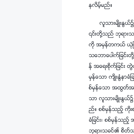
နလိမ့္မည္။
လူသားမ်ိဳးႏြယ္
၎တို႔သည္ ဘုရားသခင္
ကို အမွန္တကယ္ ယုံၾကည
သေဘာေပါက္ျခင္းတို႔
န္ အေရးစိုက္ျခင္း တ
မွန္ေသာ က်ိဳးႏြံနာခံ
စ္မွန္ေသာ အထြတ္အျမ
သာ လူသားမ်ိဳးႏြယ္၌ 
ည္။ စစ္မွန္သည့္ ကိုးစာ
ခံျခင္း၊ စစ္မွန္သည့
ဘုရားသခင္၏ စိတ္သေဘ