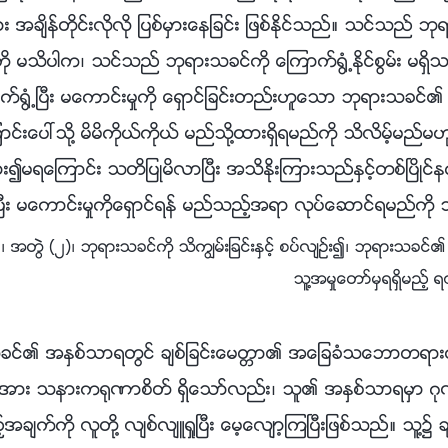
း အခ်ိန္တိုင္းလိုလို ျပစ္မွားေနျခင္း ျဖစ္ႏိုင္သည္။ သင္သည္ 
္ကို မသိပါက၊ သင္သည္ ဘုရားသခင္ကို ေၾကာက္႐ြံ႕ႏိုင္စြမ္း မရ
္႐ြံ႕ၿပီး မေကာင္းမႈကို ေရွာင္ျခင္းတည္းဟူေသာ ဘုရားသခင္၏ 
ာင္းေပၚသို႔ မိမိကိုယ္ကိုယ္ မည္သို႔ထားရွိရမည္ကို သိလိမ့္မ
ွား၍မရေၾကာင္း သတိျပဳမိလာၿပီး အသိႏိုးၾကားသည္ႏွင့္တစ္ၿပိဳ
ၿပီး မေကာင္းမႈကိုေရွာင္ရန္ မည္သည့္အရာ လုပ္ေဆာင္ရမည္ကို 
 အတြဲ (၂)၊ ဘုရားသခင္ကို သိကြၽမ္းျခင္းႏွင့္ စပ္လ်ဥ္း၍၊ ဘုရားသခင
သူ႔အမႈေတာ္မွရရွိမည့္ ရ
ခင္၏ အႏွစ္သာရတြင္ ခ်စ္ျခင္းေမတၱာ၏ အေျခခံသေဘာတရားပါ
္းအား သနားက႐ုဏာစိတ္ ရွိေသာ္လည္း၊ သူ၏ အႏွစ္သာရမွာ ဂ
ခ်က္ကို လူတို႔ လ်စ္လ်ဴရႈၿပီး ေမ့ေလ်ာ့ၾကၿပီးျဖစ္သည္။ သူ႔၌ ခ