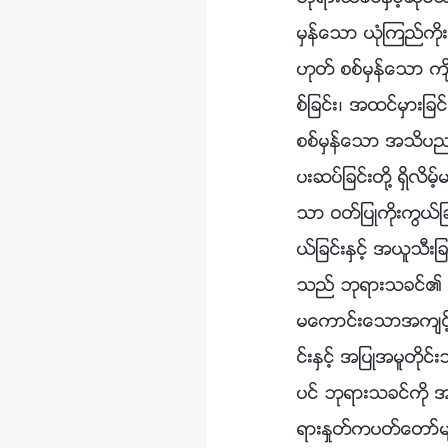
မွန္ေသာ ယုံၾကည္ကို
ဟုတ္ စစ္မွန္ေသာ က်ိဳး
စ္ျခင္း၊ အထင္မွားျခင္
စစ္မွန္ေသာ အသိပညာ
ပးဆပ္ျခင္းတို႔ ရွိလိ
သာ ဝတ္ျပဳကိုးကြယ္ျခင္
ယ္ျခင္းႏွင့္ အယူသီးျ
သည္ ဘုရားသခင္၏ လမ္
မေကာင္းေသာအက်င့္ကိ
င္းႏွင့္ အျပဳအမူတိုင
ပင္ ဘုရားသခင္ကို အပ
ရားႏႈတ္ကပတ္ေတာ္မ်ာ