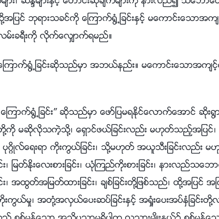
က္မ်ား၊ ဆႏၵမ်ားႏွင့္ ေတာင္းဆိုခ်က္မ်ားကို နားလည္၍ သေဘာေပါ
ျပင္ ဘုရားသခင္ကို ေၾကာက္႐ြံ႕ျခင္းႏွင့္ မေကာင္းေသာအက်င့္ကိ
လမ္းခရီးကို လိုက္ေလွ်ာက္ရမည္။
ၾကာက္႐ြံ႕ျခင္းဆိုသည္မွာ အဘယ္နည္း။ မေကာင္းေသာအက်င့္ကို မ
ေၾကာက္႐ြံ႕ျခင္း” ဆိုသည္မွာ ေဖာ္ျပမရႏိုင္ေလာက္ေအာင္ ဆိုး
င္းတို႔ကို မဆိုလိုသကဲ့သို႔၊ ေရွာင္ဖယ္ျခင္းလည္း မဟုတ္သည့္အျပင
္ ပုဂၢိဳလ္ေရးရာ ကိုးကြယ္ျခင္း၊ သို႔မဟုတ္ အယူသီးျခင္းလည္း
 ျမတ္ႏိုးေလးစားျခင္း၊ ယုံၾကည္ကိုးစားျခင္း၊ နားလည္သေဘာေ
ံျခင္း၊ အထြတ္အျမတ္ထားျခင္း၊ ခ်စ္ျခင္းတို႔ျဖစ္သည္၊ ထို႔အျပင္ အႂ
ုးကြယ္မႈ၊ အတုံ႔အလွယ္ေပးဆပ္ျခင္းႏွင့္ အရႈံးေပးအပ္ႏွံျခင္းတို
္သည့္ စစ္မွန္ေသာ အသိပညာမရွိပါက လူသားမ်ိဳးႏြယ္၌ စစ္မွန္ေသ