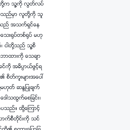
ူတို႔က သူ႔ကို လြတ္လပ္
သည္မွာ လူတို႔ကို သူ
ခင္သည္ အသက္ရွင္ေန
သး႐ုပ္တစ္႐ုပ္ မဟု
ငါတို႔သည္ သူ႔စိ
နသေဘာထားကို ေသခ်ာ
္ကို အဓိပၸာယ္ဖြင့္ရ
း၏ စိတ္ကူးမ်ားအေပၚ
ု႔မဟုတ္ ဆႏၵျပဳခ်က္
 ေဒါသထြက္ေစျခင္း၊
ေပသည္။ ထို႔ေၾကာင့္
ာက္စီတိုင္းကို သင္
င္တို႔၏ စကားေျပာျခ