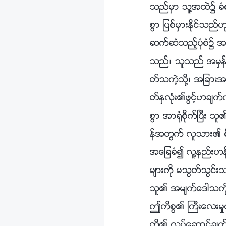
သည္မွာ သူ႔အထဲ၌ ခံစား
စြာ ျပစ္မွားႏိုင္သည
ဆက္ဆံသည့္ပုံစံ၌ အေ
သည္၊ သူသည္ အမွန္တ
တ္သကဲ့သို႔၊ အျခား
တ္ႏွလုံး၏ဖြင့္ဟခ်
စြာ အာ႐ုံစိုက္ၿပီး 
န္အတြက္ လူသား၏ စိ
အေျခခံ၍ လူ႔နည္းဟန္
မ်ားကို မသြတ္သြင္
သူ၏ အမ်က္ေဒါသကို ဆြ
ဤကိစၥ၏ ႀကီးေလးမႈကိ
တို႔၏ လုပ္ေဆာင္ခ်က