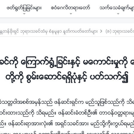
ဖတ္႐ြတ္ျပျခင္းမ်ား
ဧဝံေဂလိတရားေတာ္
သက္ေသခံခ်က္မ်
္ခိုးရွင္ ဘုရားသခင္ထံမွ စံနမူနာ ႏႈတ္ကပတ္ေတာ္မ်ား
ကို ေၾကာက္႐ြံ႕ျခင္းႏွင့္ မေကာင္းမႈကို ေ
တို႔ကို စြမ္းေဆာင္ရရွိပုံႏွင့္ ပတ္သက္၍
းခံသတၱဝါအစစ္အမွန္သည္ ဖန္ဆင္းရွင္က မည္သူျဖစ္သည္ကို သ
္းထားသည္ကို သိရမည္။ ဖန္ဆင္းခံတစ္ဦး၏ တာဝန္ဝတၱရားမ်ာ
္။ ဖန္ဆင္းရာအားလုံး၏ အရွင္သခင္အား မည္သို႔ကိုးကြယ္ရမည