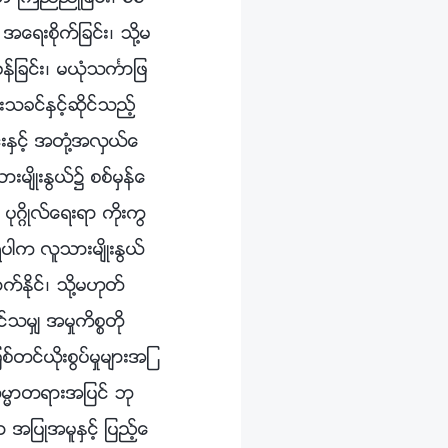
ရးစိုက္ျခင္း၊ သို႔မ
ပူပန္ျခင္း၊ မယုံသကၤာျဖ
ားသခင္ႏွင့္ဆိုင္သည့္
ႏွင့္ အတုံ႔အလွယ္ေ
းမ်ိဳးႏြယ္၌ စစ္မွန္ေ
္ ပုဂၢိဳလ္ေရးရာ ကိုးကြ
ွိပါက လူသားမ်ိဳးႏြယ္
ႏိုင္၊ သို႔မဟုတ္
္သမွ် အမႈကိစၥတို
စ္တင္ယိုးစြပ္မႈမ်ားအျ
း သမၼာတရားအျပင္ ဘု
အျပဳအမူႏွင့္ ျပည့္ေ