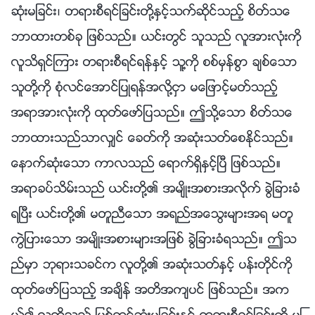
ဆုံးမျခင္း၊ တရားစီရင္ျခင္းတို႔ႏွင့္သက္ဆိုင္သည့္ စိတ္သေ
ဘာထားတစ္ခု ျဖစ္သည္။ ယင္းတြင္ သူသည္ လူအားလုံးကို
လူသိရွင္ၾကား တရားစီရင္ရန္ႏွင့္ သူ႔ကို စစ္မွန္စြာ ခ်စ္ေသာ
သူတို႔ကို စုံလင္ေအာင္ျပဳရန္အလို႔ငွာ မေျဖာင့္မတ္သည့္
အရာအားလုံးကို ထုတ္ေဖာ္ျပသည္။ ဤသို႔ေသာ စိတ္သေ
ဘာထားသည္သာလွ်င္ ေခတ္ကို အဆုံးသတ္ေစႏိုင္သည္။
ေနာက္ဆုံးေသာ ကာလသည္ ေရာက္ရွိႏွင့္ၿပီ ျဖစ္သည္။
အရာခပ္သိမ္းသည္ ယင္းတို႔၏ အမ်ိဳးအစားအလိုက္ ခြဲျခားခံ
ရၿပီး ယင္းတို႔၏ မတူညီေသာ အရည္အေသြးမ်ားအရ မတူ
ကြဲျပားေသာ အမ်ိဳးအစားမ်ားအျဖစ္ ခြဲျခားခံရသည္။ ဤသ
ည္မွာ ဘုရားသခင္က လူတို႔၏ အဆုံးသတ္ႏွင့္ ပန္းတိုင္ကို
ထုတ္ေဖာ္ျပသည့္ အခ်ိန္ အတိအက်ပင္ ျဖစ္သည္။ အက