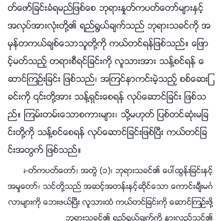
တ္ေဖာ္ျခင္းခံရမည္ျဖစ္ေစ ဘုရားႏႈတ္ကပတ္ေတာ္မ်ားႏွင့္
အလုပ္အားလုံးတို႔၏ ရည္႐ြယ္ခ်က္သည္ ဘုရားသခင္ကို အ
မွန္တကယ္ခ်စ္ေသာသူတို႔ကို ကယ္တင္ရန္ျဖစ္သည္။ ေျဖာ
င့္မတ္သည့္ တရားစီရင္ျခင္းကို လူသားအား သန္႔စင္ရန္ ေ
ဆာင္ၾကဥ္းျခင္း ျဖစ္သည္၊ အၾကင္နာကင္းမဲ့သည့္ စစ္ေဆးျ
ခင္းကို ၎တို႔အား သန႔္ရွင္းေစရန္ လုပ္ေဆာင္ျခင္း ျဖစ္သ
ည္။ ၾကမ္းတမ္းေသာစကားမ်ား၊ သို႔မဟုတ္ ျပစ္တင္ဆုံးမျခ
င္းတို႔ကို သန္႔စင္ေစရန္ လုပ္ေဆာင္ျခင္းျဖစ္ၿပီး ကယ္တင္ျခ
င္းအတြက္ ျဖစ္သည္။
—ႏႈတ္ကပတ္ေတာ္၊ အတြဲ (၁)၊ ဘုရားသခင္၏ ေပၚထြန္းျခင္းႏွင့္
အမႈေတာ္၊ သင္တို႔သည္ အဆင့္အတန္းႏွင့္ဆိုင္ေသာ ေကာင္းခ်ီးမဂၤ
လာမ်ားကို ေဘးဖယ္ၿပီး လူသားထံ ကယ္တင္ျခင္းကို ေဆာင္ၾကဥ္းဖို႔
ဘုရားသခင္၏ ရည္႐ြယ္ခ်က္ကို နားလည္သင့္၏