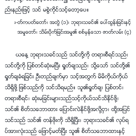
ည္းနည္းျဖင့္ သင္ မစြဲကိုင္သင့္ေတာ့ေပ။
—ႏႈတ္ကပတ္ေတာ္၊ အတြဲ (၁)၊ ဘုရားသခင္၏ ေပၚထြန္းျခင္းႏွင့္
အမႈေတာ္၊ သိမ္းပိုက္ျခင္းအမႈ၏ စစ္မွန္ေသာ ဇာတ္လမ္း (၄)
ယေန႔ ဘုရားသခင္သည္ သင္တို႔ကို တရားစီရင္သည္၊
သင္တို႔ကို ျပစ္တင္ဆုံးမၿပီး ရႈတ္ခ်သည္၊ သို႔ေသာ္ သင္တို႔၏
ရႈတ္ခ်ခံရျခင္း ဦးတည္ခ်က္မွာ သင့္အတြက္ မိမိကိုယ္ကိုယ္
သိရွိဖို႔ ျဖစ္သည္ကို သင္သိရမည္။ သူ၏ရႈတ္ခ်၊ ျပစ္တင္၊
တရားစီရင္၊ ဆုံးမျခင္းမ်ားသည္သင့္ကိုယ္သင္သိႏိုင္ဖို႔၊
သင္၏ စိတ္သေဘာထား ေျပာင္းလဲႏိုင္ဖို႔အလို႔ငွာ၊ ထို႔အျပင္
သင္သည္ သင္၏ တန္ဖိုးကို သိရွိၿပီး၊ ဘုရားသခင္၏ လုပ္ရ
ပ္အားလုံးသည္ ေျဖာင့္မတ္ၿပီး သူ၏ စိတ္သေဘာထားႏွင့္