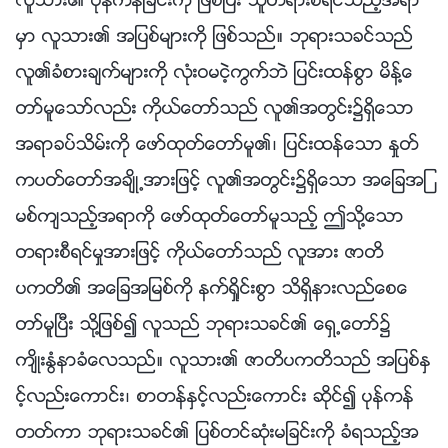
လူသား၏ ပုန္ကန္ျခင္းကို ျဖစ္ၿပီး သူတရားစီရင္သည့္အရာ
မွာ လူသား၏ အျပစ္မ်ားကို ျဖစ္သည္။ ဘုရားသခင္သည္
လူ၏ခံစားခ်က္မ်ားကို လုံးဝမငဲ့ကြက္ဘဲ ျပင္းထန္စြာ မိန႔္ေ
တာ္မူေသာ္လည္း ကိုယ္ေတာ္သည္ လူ၏အတြင္း၌ရွိေသာ
အရာခပ္သိမ္းကို ေဖာ္ထုတ္ေတာ္မူ၏၊ ျပင္းထန္ေသာ ႏႈတ္
ကပတ္ေတာ္အခ်ိဳ႕အားျဖင့္ လူ၏အတြင္း၌ရွိေသာ အေျခအျ
မစ္က်သည့္အရာကို ေဖာ္ထုတ္ေတာ္မူသည့္ ဤသို႔ေသာ
တရားစီရင္မႈအားျဖင့္ ကိုယ္ေတာ္သည္ လူအား ဇာတိ
ပကတိ၏ အေျခအျမစ္ကို နက္ရႈိင္းစြာ သိရွိနားလည္ေစေ
တာ္မူၿပီး သို႔ျဖစ္၍ လူသည္ ဘုရားသခင္၏ ေရွ႕ေတာ္၌
က်ိဳးႏြံနာခံေလသည္။ လူသား၏ ဇာတိပကတိသည္ အျပစ္ႏွ
င့္လည္းေကာင္း၊ စာတန္ႏွင့္လည္းေကာင္း ဆိုင္၍ ပုန္ကန္
တတ္ကာ ဘုရားသခင္၏ ျပစ္တင္ဆုံးမျခင္းကို ခံရသည့္အ