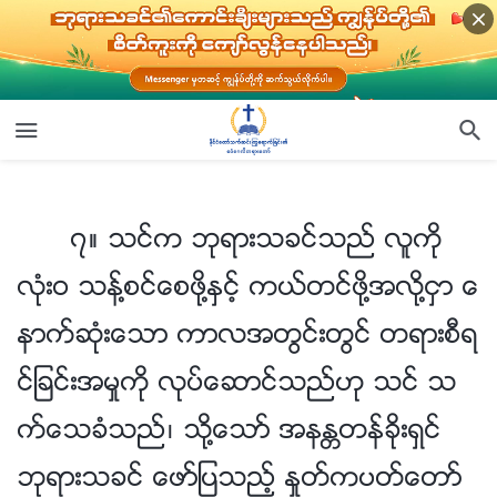
၇။ သင္က ဘုရားသခင္သည္ လူကို လုံးဝ သန႔္စင္ေစဖို႔ႏွင့္ ကယ္တင္ဖို႔အလို႔ငွာ ေနာက္ဆုံးေသာ ကာလအတြင္းတြင္ တရားစီရင္ျခင္းအမႈကို လုပ္ေဆာင္သည္ဟု သင္ သက္ေသခံသည္၊ သို႔ေသာ္ အနႏၲတန္ခိုးရွင္ ဘုရားသခင္ ေဖာ္ျပသည့္ ႏႈတ္ကပတ္ေတာ္မ်ားကို ကြၽန္ုပ္ ဖတ္ရႈၿပီးျဖစ္ကာ ယင္းတို႔ထဲမွ အခ်ိဳ႕သည္ အေတာ္အတန္ ျပင္းထန္၏- ယင္းတို႔က လူကို ရႈတ္ခ်ၿပီး က်ိန္ဆဲသည္။ ဤသည္မွာ လူသားကို အျပစ္ေပးျခင္း မဟုတ္ပါလား။ ယင္းကို လူသားႏွင့္ဆိုင္သည့္ သန႔္စင္ေစျခင္းႏွင့္ ကယ္တင္ျခင္းဟု ေခၚဆိုႏိုင္သနည္း။
၇။ သင္က ဘုရားသခင္သည္ လူကို
လုံးဝ သန႔္စင္ေစဖို႔ႏွင့္ ကယ္တင္ဖို႔အလို႔ငွာ ေ
နာက္ဆုံးေသာ ကာလအတြင္းတြင္ တရားစီရ
င္ျခင္းအမႈကို လုပ္ေဆာင္သည္ဟု သင္ သ
က္ေသခံသည္၊ သို႔ေသာ္ အနႏၲတန္ခိုးရွင္
ဘုရားသခင္ ေဖာ္ျပသည့္ ႏႈတ္ကပတ္ေတာ္