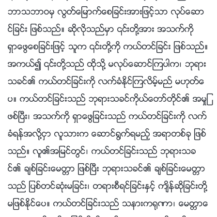
ဘာသဘာဝမွ လြတ္ေျမာက္ေစျခင္းအားျဖင့္သာ လုပ္ေဆာ
င္ျခင္း ျဖစ္သည္။ ဆိုလိုသည္မွာ ၎တို႔အား အသက္ကို
ရွာေဖြေစျခင္းျဖင့္ သူက ၎တို႔ကို ကယ္တင္ျခင္း ျဖစ္သည္။
အကယ္၍ ၎တို႔သည္ ထိုသို႔ မလုပ္ေဆာင္ၾကပါက၊ ဘုရား
သခင္၏ ကယ္တင္ျခင္းကို လက္ခံႏိုင္ၾကလိမ့္မည္ မဟုတ္ေ
ပ။ ကယ္တင္ျခင္းသည္ ဘုရားသခင္ကိုယ္ေတာ္တိုင္၏ အမႈျ
ဖစ္ၿပီး၊ အသက္ကို ရွာေဖြျခင္းသည္ ကယ္တင္ျခင္းကို လက္
ခံရန္အလို႔ငွာ လူသားက ေဆာင္႐ြက္ရမည့္ အရာတစ္ခု ျဖစ္
သည္။ လူ၏အျမင္တြင္၊ ကယ္တင္ျခင္းသည္ ဘုရားသခ
င္၏ ခ်စ္ျခင္းေမတၱာ ျဖစ္ၿပီး ဘုရားသခင္၏ ခ်စ္ျခင္းေမတၱာ
သည္ ျပစ္တင္ဆုံးမျခင္း၊ တရားစီရင္ျခင္းႏွင့္ က်ိန္ဆိုျခင္းတို႔
မျဖစ္ႏိုင္ေပ။ ကယ္တင္ျခင္းသည္ သနားက႐ုဏာ၊ ေမတၱာေ