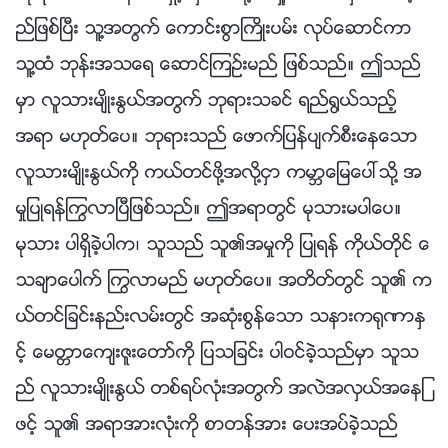
ည္ျဖစ္ၿပီး သူ႔အတြက္ ေကာင္းစြာႀကိဳးပမ္း လုပ္ေဆာင္ကာ
သူ႔ထံ ဘုန္းအသေရ ေဆာင္ၾကဥ္းမည္ ျဖစ္သည္။ ဤသည္
မွာ လူသားမ်ိဳးႏြယ္အတြက္ ဘုရားသခင္ ရည္႐ြယ္သည့္
အရာ မဟုတ္ေပ။ ဘုရားသည္ ေဖာက္ျပန္ပ်က္စီးေနေသာ
လူသားမ်ိဳးႏြယ္ကို ကယ္တင္ဖို႔အလို႔ငွာ ကမာၻေျမေပၚသို႔ အ
မႈျပဳရန္ႂကြလာၿပီျဖစ္သည္။ ဤအရာတြင္ မုသားမပါေပ။
မုသား ပါရွိခဲ့ပါက၊ သူသည္ သူ၏အမႈကို ျပဳရန္ ကိုယ္တိုင္ ေ
သခ်ာေပါက္ ႂကြလာမည္ မဟုတ္ေပ။ အတိတ္တြင္ သူ၏ က
ယ္တင္ျခင္းနည္းလမ္းတြင္ အဆုံးစြန္ေသာ သနားက႐ုဏာႏွ
င့္ ေမတၱာေက်းဇူးေတာ္ကို ျပသျခင္း ပါဝင္ခဲ့သည္မွာ သူသ
ည္ လူသားမ်ိဳးႏြယ္ တစ္ရပ္လုံးအတြက္ အလဲအလွယ္အေနျ
ဖင့္ သူ၏ အရာအားလုံးကို စာတန္အား ေပးအပ္ခဲ့သည္