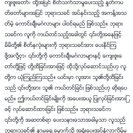
က်းဇူးေတာ္၊ ထို႔အျပင္ စိတ္သက္သာမႈေပးသည့္ ႏႈတ္ကပ
တ္ေတာ္မ်ားအျပင္ ဘုရားသခင္ အပ္ႏွင္းသည့္ အကန္႔အသ
တ္မဲ့ ေကာင္းခ်ီးမဂၤလာမ်ား ပါဝင္ရမည္ ျဖစ္သည္။ ဘုရား
သခင္က လူကို ကယ္တင္သည့္အခါတြင္ ၎တို႔အေနျဖင့္
မိမိတို႔၏ စိတ္ႏွလုံးမ်ားကို ဘုရားသခင္အား ေပးႏိုင္ၾက
ဖို႔အလို႔ငွာ၊ ၎တို႔ကို ေကာင္းခ်ီးမဂၤလာမ်ားႏွင့္ ေက်းဇူးေ
တာ္တို႔ျဖင့္ တို႔ထိျခင္းအားျဖင့္ ထိုသို႔လုပ္ေဆာင္သည္ဟု လူ
တို႔က ယုံၾကည္ၾကသည္။ ယင္းမွာ လူအား သူ၏တို႔ထိျခင္း
သည္ ၎တို႔အား သူ၏ ကယ္တင္ျခင္း ျဖစ္သည္ဟု ဆိုရေပ
မည္။ ဤကယ္တင္ျခင္းမ်ိဳးကို အေပးအယူ ျပဳလုပ္ျခင္းအားျ
ဖင့္ လုပ္ေဆာင္ထားျခင္း ျဖစ္သည္။ ဘုရားသခင္က
၎တို႔ကို အဆတစ္ရာ ေပးသနားေသာအခါမွသာ လူသည္
ဘုရားသခင္၏ နာမေရွ႕ေမွာက္သို႔ အရႈံးေပးအပ္ႏွံလာလိမ့္မ