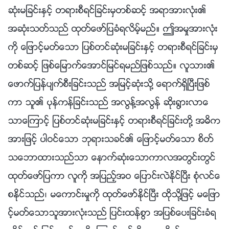
ဆုံးမျခင္းႏွင့္ တရားစီရင္ျခင္းမွတစ္ဆင့္ အရာအားလုံး၏
အဆုံးသတ္သည္ ထုတ္ေဖာ္ျပခံရလိမ့္မည္။ ဤအမႈအားလုံး
ကို ေျဖာင့္မတ္ေသာ ျပစ္တင္ဆုံးမျခင္းႏွင့္ တရားစီရင္ျခင္းမွ
တစ္ဆင့္ ျဖစ္ေျမာက္ေအာင္ျမင္ရမည္ျဖစ္သည္။ လူသား၏
ေဖာက္ျပန္ပ်က္စီးျခင္းသည္ အျမင့္ဆုံးသို႔ ေရာက္ရွိၿပီးျဖစ္
ကာ သူ၏ ပုန္ကန္ျခင္းသည္ အလြန႔္အလြန္ ဆိုး႐ြားလာေ
သာေၾကာင့္ ျပစ္တင္ဆုံးမျခင္းႏွင့္ တရားစီရင္ျခင္းတို႔ အဓိက
အားျဖင့္ ပါဝင္ေသာ ဘုရားသခင္၏ ေျဖာင့္မတ္ေသာ စိတ္
သေဘာထားသည္သာ ေနာက္ဆုံးေသာကာလအတြင္းတြင္
ထုတ္ေဖာ္ျပကာ လူကို အျပည့္အဝ ေျပာင္းလဲႏိုင္ၿပီး စုံလင္ေ
စႏိုင္သည္၊ မေကာင္းမႈကို ထုတ္ေဖာ္ႏိုင္ၿပီး ထိုသို႔ျဖင့္ မေျဖာ
င့္မတ္ေသာသူအားလုံးသည္ ျပင္းထန္စြာ အျပစ္ေပးျခင္းခံရ