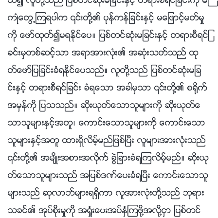
ယ္၍ လူတို႔သည္ ျပစ္တင္ဆုံးမျခင္းႏွင့္ တရားစီရင္ျခင္းကို မႀ
ကဳံေတြ႕ၾကရပါက ၎တို႔၏ ပုန္ကန္ျခင္းႏွင့္ မေျဖာင့္မတ္မႈ
ကို ေဖာ္ထုတ္၍မရႏိုင္ေပ။ ျပစ္တင္ဆုံးမျခင္းႏွင့္ တရားစီရင္ျ
ခင္းမွတစ္ဆင့္သာ အရာအားလုံး၏ အဆုံးသတ္သည္ ထု
တ္ေဖာ္ျပျခင္းခံရႏိုင္ေပသည္။ လူတို႔သည္ ျပစ္တင္ဆုံးမျခ
င္းႏွင့္ တရားစီရင္ျခင္း ခံရေသာ အခါမွသာ ၎တို႔၏ စ႐ိုက္
အမွန္ကို ျပသသည္။ ဆိုးယုတ္ေသာသူမ်ားကို ဆိုးယုတ္ေ
သာသူမ်ားႏွင့္အတူ၊ ေကာင္းေသာသူမ်ားကို ေကာင္းေသာ
သူမ်ားႏွင့္အတူ ထားရွိလိမ့္မည္ျဖစ္ၿပီး လူမ်ားအားလုံးသည္
၎တို႔၏ အမ်ိဳးအစားအလိုက္ ခြဲျခားခံရၾကလိမ့္မည္။ ဆိုးယု
တ္ေသာသူမ်ားသည္ အျပစ္ဒဏ္ေပးခံရၿပီး ေကာင္းေသာသူ
မ်ားသည္ ဆုလာဘ္မ်ားရရွိကာ လူအားလုံးတို႔သည္ ဘုရား
သခင္၏ အုပ္စိုးမႈကို အရႈံးေပးအပ္ႏွံၾကဖို႔အလို႔ငွာ ျပစ္တင္