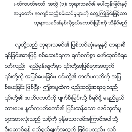
—ႏႈတ္ကပတ္ေတာ္၊ အတြဲ (၁)၊ ဘုရားသခင္၏ ေပၚထြန္းျခင္းႏွင့္
အမႈေတာ္၊ နာက်င္သည့္စမ္းသပ္မႈမ်ားကို ေတြ႕ႀကဳံျခင္းျဖင့္သာ
ဘုရားသခင္၏ႏွစ္လိုဖြယ္ေကာင္းျခင္းကို သိႏိုင္မည္
လူတို႔သည္ ဘုရားသခင္၏ ျပစ္တင္ဆုံးမမႈႏွင့္ တရားစီ
ရင္ျခင္းအားျဖင့္ စစ္ေဆးခံရကာ ရက္စက္စြာ ေဖာ္ထုတ္ခံရေ
သာ္လည္း- ရည္မွန္းခ်က္မွာ ၎တို႔အျပစ္မ်ားအတြက္
၎တို႔ကို အျပစ္ေပးျခင္း၊ ၎တို႔၏ ဇာတိပကတိကို အျပ
စ္ေပးျခင္း ျဖစ္ၿပီး- ဤအမႈထဲက မည္သည့္အရာမွ်သည္
၎တို႔၏ ဇာတိပကတိကို ပ်က္စီးျခင္းသို႔ စီရင္ဖို႔ မရည္႐ြယ္
ထားေပ။ ႏႈတ္ကပတ္ေတာ္၏ ျပင္းထန္ေသာ ေဖာ္ထုတ္မႈ
မ်ားအားလုံးသည္ သင့္ကို မွန္ေသာလမ္းေၾကာင္းေပၚသို႔
ဦးေဆာင္ရန္ ရည္႐ြယ္ခ်က္အတြက္ ျဖစ္ေပသည္။ သင္