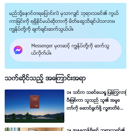
တာ္မ်ားႏွင့္ သမၼာက်မ္းစာထဲတြင္ မွတ္တမ္းတင္ထားသကဲ့သို႔ လူကို
ဖာ္ျပေနၿပီး ဘုရားသခင္၏ အိမ္ေတာ္မွစတင္သည့္ တရားစီရင္ျခင္း
တရားစီရင္သည့္ ဘုရားသခင္၏ ႏႈတ္ကပတ္ေတာ္မ်ားၾကား ျခားနား
အမႈကို ေဆာင္႐ြက္ေနသည္ဟု သက္ေသခံသည္။ အနႏၲတန္ခိုးရွင္
မည္သို႔ေႏွာင္တရေျပာင္းလဲ မွသာလွ်င္ ဘုရားသခင္၏ ကြယ္
ခ်က္မွာ အဘယ္နည္း။
ကာျခင္းကို ရရွိႏိုင္မယ္ဆိုတာကို မိတ္ေဆြသိခ်င္ပါသလား။
ဘုရားသခင္သည္ လူကို မည္သို႔ လုံးဝ သန႔္ရွင္းေစၿပီး ကယ္တင္ပါ
ကြၽန္ုပ္တို႔ကို ခ်က္ခ်င္းဆက္သြယ္ပါ။
သနည္း။
Messenger မွတဆင့္ ကြၽန္ုပ္တို႔ကို ဆက္သြ
ယ္လိုက္ပါ။
သက္ဆိုင္သည့္ အေၾကာင္းအရာ
၁။ သင္က သခင္ေယရႈ ျပန္ႂကြလာၿ
ပီးျဖစ္ကာ သူသည္ သူ၏ အမႈေ
တာ္ကို ေဆာင္႐ြက္ဖို႔ လူ႔ဇာတိခံ
လာၿပီးျဖစ္သည္ဟု သက္ေသခံသ
ည္။ ဤသည္မွာ အဘယ္သို႔ ျဖစ္ႏို
၃။ အနႏၲတန္ခိုးရွင္ ဘုရားသခင္၏