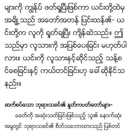
မ်ားကို ကြၽန္ုပ္ ဖတ္ရႈၿပီးျဖစ္ကာ ယင္းတို႔ထဲမွ
အခ်ိဳ႕သည္ အေတာ္အတန္ ျပင္းထန္၏- ယ
င္းတို႔က လူကို ရႈတ္ခ်ၿပီး က်ိန္ဆဲသည္။ ဤ
သည္မွာ လူသားကို အျပစ္ေပးျခင္း မဟုတ္ပါ
လား။ ယင္းကို လူသားႏွင့္ဆိုင္သည့္ သန႔္စ
င္ေစျခင္းႏွင့္ ကယ္တင္ျခင္းဟု ေခၚဆိုႏိုင္သ
နည္း။
ဆက္စပ္ေသာ ဘုရားသခင္၏ ႏႈတ္ကပတ္ေတာ္မ်ား-
ေခတ္ကို အဆုံးသတ္ျခင္းျဖစ္သည့္ သူ၏ ေနာက္ဆုံး
အမႈတြင္ ဘုရားသခင္၏ စိတ္သေဘာထားသည္ ျပစ္တင္