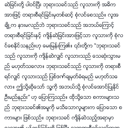
ဆဲျခင္းတို႔ ပါဝင္ၿပီး ဘုရားသခင္သည္ လူသားကို အဓိက
အားျဖင့္ တရားစီရင္ျခင္းမွတစ္ဆင့္ စုံလင္ေစသည္။ လူအ
ခ်ိဳ႕က နားမလည္ဘဲ ဘုရားသခင္သည္ အဘယ္ေၾကာင့္
တရားစီရင္ျခင္းႏွင့္ က်ိန္ဆဲျခင္းအားျဖင့္သာ လူသားကို စုံလ
င္ေစႏိုင္သနည္းဟု ေမးျမန္းၾက၏။ ၎တို႔က “ဘုရားသခင္
သည္ လူသားကို က်ိန္ဆဲလွ်င္ လူသားသည္ ေသဆုံးသြားမ
ည္ မဟုတ္သေလာ။ ဘုရားသခင္သည္ လူသားကို တရားစီ
ရင္လွ်င္ လူသားသည္ ျပစ္ဒဏ္ခ်မွတ္ခံရမည္ မဟုတ္သေ
လာ။ ဤသို႔ဆိုေသာ္ သူ႔ကို အဘယ္သို႔ စုံလင္ေအာင္ျပဳႏိုင္
ဦးမည္နည္း” ဟု ေျပာၾကသည္။ ထိုသို႔ေသာ စကားမ်ားသ
ည္ ဘုရားသခင္၏အမႈကို မသိေသာလူမ်ားက ေျပာေသာ စ
ကားမ်ား ျဖစ္သည္။ ဘုရားသခင္ က်ိန္ဆဲသည့္အရာမွာ