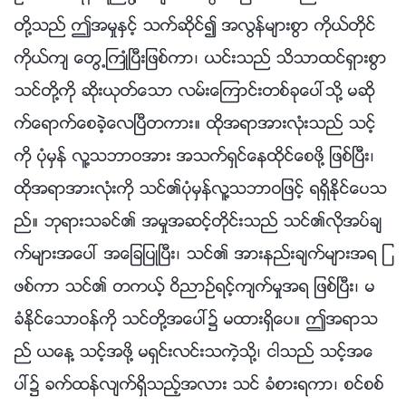
တို႔သည္ ဤအမႈႏွင့္ သက္ဆိုင္၍ အလြန္မ်ားစြာ ကိုယ္တိုင္
ကိုယ္က် ေတြ႕ႀကဳံၿပီးျဖစ္ကာ၊ ယင္းသည္ သိသာထင္ရွားစြာ
သင္တို႔ကို ဆိုးယုတ္ေသာ လမ္းေၾကာင္းတစ္ခုေပၚသို႔ မဆို
က္ေရာက္ေစခဲ့ေလၿပီတကား။ ထိုအရာအားလုံးသည္ သင့္
ကို ပုံမွန္ လူ႔သဘာဝအား အသက္ရွင္ေနထိုင္ေစဖို႔ ျဖစ္ၿပီး၊
ထိုအရာအားလုံးကို သင္၏ပုံမွန္လူ႔သဘာဝျဖင့္ ရရွိႏိုင္ေပသ
ည္။ ဘုရားသခင္၏ အမႈအဆင့္တိုင္းသည္ သင္၏လိုအပ္ခ်
က္မ်ားအေပၚ အေျချပဳၿပီး၊ သင္၏ အားနည္းခ်က္မ်ားအရ ျ
ဖစ္ကာ သင္၏ တကယ့္ ဝိညာဥ္ရင့္က်က္မႈအရ ျဖစ္ၿပီး၊ မ
ခံႏိုင္ေသာဝန္ကို သင္တို႔အေပၚ၌ မထားရွိေပ။ ဤအရာသ
ည္ ယေန႔ သင့္အဖို႔ မရွင္းလင္းသကဲ့သို႔၊ ငါသည္ သင့္အေ
ပၚ၌ ခက္ထန္လ်က္ရွိသည့္အလား သင္ ခံစားရကာ၊ စင္စစ္