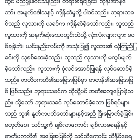
တြင္ မည္မွ်ပါဝင္သနည္း။ တရားစီရင္ျခင္း၊ ဘုန္းအာႏုေ
ဘာ္၊ အမ်က္ေဒါသႏွင့္ က်ိန္ဆဲမႈတို႔ ပါဝင္သည္။ ဘုရားသခ
င္သည္ လူသားကို ယခင္က က်ိန္ဆဲခဲ့ေသာ္လည္း၊ သူသည္
လူသားကို အနက္ဆုံးေသာတြင္းထဲသို႔ လုံးလုံးလ်ားလ်ား မပ
စ္ခ်ခဲ့ဘဲ၊ ယင္းနည္းလမ္းကို အသုံးျပဳ၍ လူသား၏ ယုံၾကည္ျ
ခင္းကို သူစစ္ေဆးခဲ့သည္။ သူသည္ လူသားကို မကြပ္မ်က္
ခဲ့ေသာ္လည္း၊ လူသားကို စုံလင္ေအာင္ျပဳရန္ လုပ္ေဆာင္ခဲ့
သည္။ ဇာတိပကတိ၏အေျခအျမစ္မွာ စာတန္၏အေျခအျမ
စ္ ျဖစ္သည္။ ဘုရားသခင္က ထိုသို႔ပင္ အတိအက်ေျပာခဲ့သ
ည္။ သို႔ေသာ္ ဘုရားသခင္ လုပ္ေဆာင္ခဲ့ေသာ ျဖစ္ရပ္မ်ား
သည္ သူ၏ ႏႈတ္ကပတ္ေတာ္မ်ားႏွင့္အညီ ၿပီးေျမာက္ခဲ့ျခင္း
မဟုတ္ေပ။ သင္သူ႔ကို ခ်စ္လာေကာင္း ခ်စ္လာေစရန္ႏွင့္
ဇာတိပကတိ၏ အေျခအျမစ္ကို သင္သိေကာင္း သိႏိုင္ေစရ