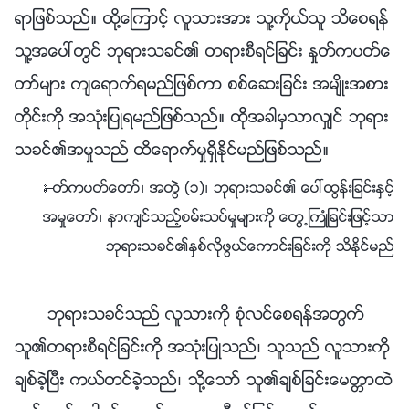
ရာျဖစ္သည္။ ထို႔ေၾကာင့္ လူသားအား သူ႔ကိုယ္သူ သိေစရန္
သူ႔အေပၚတြင္ ဘုရားသခင္၏ တရားစီရင္ျခင္း ႏႈတ္ကပတ္ေ
တာ္မ်ား က်ေရာက္ရမည္ျဖစ္ကာ စစ္ေဆးျခင္း အမ်ိဳးအစား
တိုင္းကို အသုံးျပဳရမည္ျဖစ္သည္။ ထိုအခါမွသာလွ်င္ ဘုရား
သခင္၏အမႈသည္ ထိေရာက္မႈရွိႏိုင္မည္ျဖစ္သည္။
—ႏႈတ္ကပတ္ေတာ္၊ အတြဲ (၁)၊ ဘုရားသခင္၏ ေပၚထြန္းျခင္းႏွင့္
အမႈေတာ္၊ နာက်င္သည့္စမ္းသပ္မႈမ်ားကို ေတြ႕ႀကဳံျခင္းျဖင့္သာ
ဘုရားသခင္၏ႏွစ္လိုဖြယ္ေကာင္းျခင္းကို သိႏိုင္မည္
ဘုရားသခင္သည္ လူသားကို စုံလင္ေစရန္အတြက္
သူ၏တရားစီရင္ျခင္းကို အသုံးျပဳသည္၊ သူသည္ လူသားကို
ခ်စ္ခဲ့ၿပီး ကယ္တင္ခဲ့သည္၊ သို႔ေသာ္ သူ၏ခ်စ္ျခင္းေမတၱာထဲ