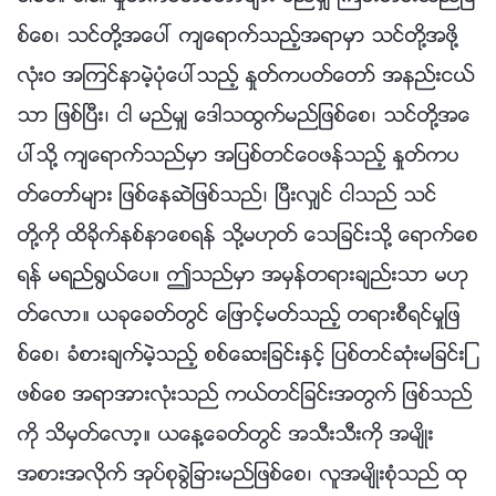
စ္ေစ၊ သင္တို႔အေပၚ က်ေရာက္သည့္အရာမွာ သင္တို႔အဖို႔
လုံးဝ အၾကင္နာမဲ့ပုံေပၚသည့္ ႏႈတ္ကပတ္ေတာ္ အနည္းငယ္
သာ ျဖစ္ၿပီး၊ ငါ မည္မွ် ေဒါသထြက္မည္ျဖစ္ေစ၊ သင္တို႔အေ
ပၚသို႔ က်ေရာက္သည္မွာ အျပစ္တင္ေဝဖန္သည့္ ႏႈတ္ကပ
တ္ေတာ္မ်ား ျဖစ္ေနဆဲျဖစ္သည္၊ ၿပီးလွ်င္ ငါသည္ သင္
တို႔ကို ထိခိုက္နစ္နာေစရန္ သို႔မဟုတ္ ေသျခင္းသို႔ ေရာက္ေစ
ရန္ မရည္႐ြယ္ေပ။ ဤသည္မွာ အမွန္တရားခ်ည္းသာ မဟု
တ္ေလာ။ ယခုေခတ္တြင္ ေျဖာင့္မတ္သည့္ တရားစီရင္မႈျဖ
စ္ေစ၊ ခံစားခ်က္မဲ့သည့္ စစ္ေဆးျခင္းႏွင့္ ျပစ္တင္ဆုံးမျခင္းျ
ဖစ္ေစ အရာအားလုံးသည္ ကယ္တင္ျခင္းအတြက္ ျဖစ္သည္
ကို သိမွတ္ေလာ့။ ယေန႔ေခတ္တြင္ အသီးသီးကို အမ်ိဳး
အစားအလိုက္ အုပ္စုခြဲျခားမည္ျဖစ္ေစ၊ လူအမ်ိဳးစုံသည္ ထု