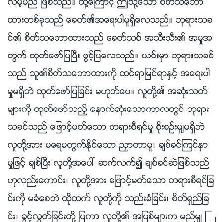
လိမ့္မည္ ျဖစ္သည္။ ထို႔ေၾကာင့္ ဤသို႔ေသာ စိတ္သေဘာ
ထားတစ္ခုသည္ ေခတ္၏အေရးပါမႈရွိေလသည္။ ဘုရားသခ
င္၏ စိတ္သေဘာထားသည္ ေခတ္သစ္ အသီးသီး၏ အမႈအ
တြက္ ထုတ္ေဖာ္ျပၿပီး ဖြင့္ျပေလသည္။ ယင္းမွာ ဘုရားသခင္
သည္ သူ၏စိတ္သေဘာထားကို ထင္ရာျမင္ရာႏွင့္ အေရးပါ
မႈမရွိဘဲ ထုတ္ေဖာ္ျပျခင္း မဟုတ္ေပ။ လူတို႔၏ အဆုံးသတ္
မ်ားကို ထုတ္ေဖာ္သည့္ ေနာက္ဆုံးေသာကာလတြင္ ဘုရား
သခင္သည္ ေျဖာင့္မတ္ေသာ တရားစီရင္မႈ စိုးစဥ္းမွ်မရွိဘဲ
လူတို႔အား မေရမတြက္ႏိုင္ေသာ ညႇာတာမႈ၊ ခ်စ္ခင္ၾကင္နာ
မႈျဖင့္ ခ်စ္ၿပီး လူတို႔အေပၚ ဆက္လက္၍ ခ်စ္ခင္ဆဲျဖစ္သည္
ဟုလည္းေကာင္း၊ လူတို႔အား ေျဖာင့္မတ္ေသာ တရားစီရင္ျခ
င္းကို မခံေစဘဲ ထိုထက္ လူတို႔ကို သည္းခံျခင္း၊ စိတ္ရွည္ျခ
င္း၊ ခြင့္လႊတ္ျခင္းတို႔ ျပကာ လူတို႔၏ အျပစ္မ်ားက မည္မွ် ႀ