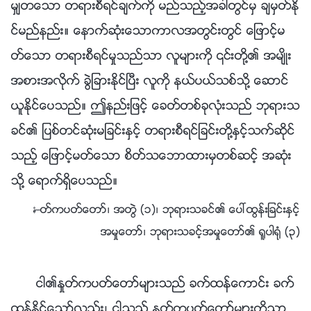
မွ်တေသာ တရားစီရင္ခ်က္ကို မည္သည့္အခါတြင္မွ ခ်မွတ္ႏို
င္မည္နည္း။ ေနာက္ဆုံးေသာကာလအတြင္းတြင္ ေျဖာင့္မ
တ္ေသာ တရားစီရင္မႈသည္သာ လူမ်ားကို ၎တို႔၏ အမ်ိဳး
အစားအလိုက္ ခြဲျခားႏိုင္ၿပီး လူကို နယ္ပယ္သစ္သို႔ ေဆာင္
ယူႏိုင္ေပသည္။ ဤနည္းျဖင့္ ေခတ္တစ္ခုလုံးသည္ ဘုရားသ
ခင္၏ ျပစ္တင္ဆုံးမျခင္းႏွင့္ တရားစီရင္ျခင္းတို႔ႏွင့္သက္ဆိုင္
သည့္ ေျဖာင့္မတ္ေသာ စိတ္သေဘာထားမွတစ္ဆင့္ အဆုံး
သို႔ ေရာက္ရွိေပသည္။
—ႏႈတ္ကပတ္ေတာ္၊ အတြဲ (၁)၊ ဘုရားသခင္၏ ေပၚထြန္းျခင္းႏွင့္
အမႈေတာ္၊ ဘုရားသခင့္အမႈေတာ္၏ ႐ူပါ႐ုံ (၃)
ငါ၏ႏႈတ္ကပတ္ေတာ္မ်ားသည္ ခက္ထန္ေကာင္း ခက္
ထန္ႏိုင္ေသာ္လည္း၊ ငါသည္ ႏႈတ္ကပတ္ေတာ္မ်ားကိုသာ