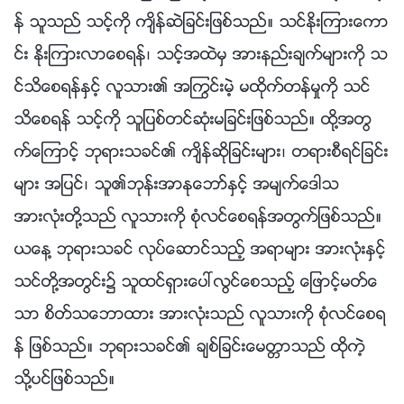
န္ သူသည္ သင့္ကို က်ိန္ဆဲျခင္းျဖစ္သည္။ သင္ႏိုးၾကားေကာ
င္း ႏိုးၾကားလာေစရန္၊ သင့္အထဲမွ အားနည္းခ်က္မ်ားကို သ
င္သိေစရန္ႏွင့္ လူသား၏ အႂကြင္းမဲ့ မထိုက္တန္မႈကို သင္
သိေစရန္ သင့္ကို သူျပစ္တင္ဆုံးမျခင္းျဖစ္သည္။ ထို႔အတြ
က္ေၾကာင့္ ဘုရားသခင္၏ က်ိန္ဆိုျခင္းမ်ား၊ တရားစီရင္ျခင္း
မ်ား အျပင္၊ သူ၏ဘုန္းအာႏုေဘာ္ႏွင့္ အမ်က္ေဒါသ
အားလုံးတို႔သည္ လူသားကို စုံလင္ေစရန္အတြက္ျဖစ္သည္။
ယေန႔ ဘုရားသခင္ လုပ္ေဆာင္သည့္ အရာမ်ား အားလုံးႏွင့္
သင္တို႔အတြင္း၌ သူထင္ရွားေပၚလြင္ေစသည့္ ေျဖာင့္မတ္ေ
သာ စိတ္သေဘာထား အားလုံးသည္ လူသားကို စုံလင္ေစရ
န္ ျဖစ္သည္။ ဘုရားသခင္၏ ခ်စ္ျခင္းေမတၱာသည္ ထိုကဲ့
သို႔ပင္ျဖစ္သည္။