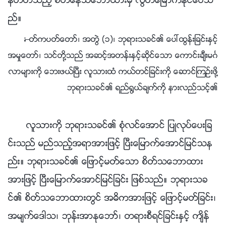
န္တတ္သည့္ စိတ္ေနသေဘာထားမွ လြတ္ေျမာက္ႏိုင္ေပသ
ည္။
—ႏႈတ္ကပတ္ေတာ္၊ အတြဲ (၁)၊ ဘုရားသခင္၏ ေပၚထြန္းျခင္းႏွင့္
အမႈေတာ္၊ သင္တို႔သည္ အဆင့္အတန္းႏွင့္ဆိုင္ေသာ ေကာင္းခ်ီးမဂၤ
လာမ်ားကို ေဘးဖယ္ၿပီး လူသားထံ ကယ္တင္ျခင္းကို ေဆာင္ၾကဥ္းဖို႔
ဘုရားသခင္၏ ရည္႐ြယ္ခ်က္ကို နားလည္သင့္၏
လူသားကို ဘုရားသခင္၏ စုံလင္ေအာင္ ျပဳလုပ္ေပးျခ
င္းသည္ မည္သည့္အရာအားျဖင့္ ၿပီးေျမာက္ေအာင္ျမင္သန
ည္း။ ဘုရားသခင္၏ ေျဖာင့္မတ္ေသာ စိတ္သေဘာထား
အားျဖင့္ ၿပီးေျမာက္ေအာင္ျမင္ျခင္း ျဖစ္သည္။ ဘုရားသခ
င္၏ စိတ္သေဘာထားတြင္ အဓိကအားျဖင့္ ေျဖာင့္မတ္ျခင္း၊
အမ်က္ေဒါသ၊ ဘုန္းအာႏုေဘာ္၊ တရားစီရင္ျခင္းႏွင့္ က်ိန္