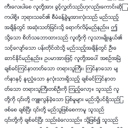
ကီးေလးပါေစ လူတို႔အား ခြင့္လႊတ္သည္ဟုလည္းေကာင္းဆိုၾ
ကပါစို႔။ ဘုရားသခင္၏ စီမံခန္႔ခြဲမႈအားလုံးသည္ မည္သည့္
အခ်ိန္တြင္ အဆုံးသတ္ျခင္းသို႔ ေရာက္လိမ့္မည္နည္း။ ဤ
သို႔ေသာ စိတ္သေဘာထားသည္ လူတို႔ကို လူသားမ်ိဳးႏြယ္၏
သင့္ေလ်ာ္ေသာ ပန္းတိုင္ထဲသို႔ မည္သည့္အခ်ိန္တြင္ ဦးေ
ဆာင္ႏိုင္မည္နည္း။ ဥပမာအားျဖင့္ လူတို႔အေပၚ အစဥ္အၿမဲ
ခ်စ္ခင္ၾကင္နာတတ္ေသာ တရားသူႀကီး၊ ၾကင္နာေသာ မ်
က္ႏွာႏွင့္ ႏူးညံ့ေသာ ႏွလုံးသားရွိသည့္ ခ်စ္ခင္ၾကင္နာတ
တ္ေသာ တရားသူႀကီးတစ္ဦးကို ၾကည့္ေလာ့။ သူသည္ လူ
တို႔ကို ၎တို႔ က်ဴးလြန္ခဲ့ေသာ ျပစ္မႈမ်ား မည္သို႔ပင္ရွိသည္ျ
ဖစ္ေစ ခ်စ္ၿပီး ၎တို႔ မည္သူျဖစ္ေစကာမူ သူသည္
၎တို႔ကို ခ်စ္ခင္ၿပီး သည္းခံေလသည္။ သို႔ျဖစ္၍ သူသည္