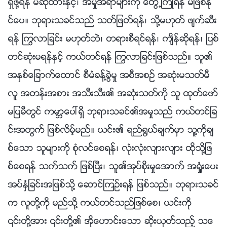
ရွိဖို႔ရန္ မဆိုထားႏွင့္၊ အမႈအရာမ်ားကို ေတြ႕ႀကဳံရန္ မျဖစ္ႏို
င္ေပ။ ဘုရားသခင္သည္ သတ္ျဖတ္ရန္၊ သို႔မဟုတ္ ဖ်က္ဆီး
ရန္ ႂကြလာျခင္း မဟုတ္ဘဲ၊ တရားစီရင္ရန္၊ က်ိန္ဆိုရန္၊ ျပစ္
တင္ဆုံးမရန္ႏွင့္ ကယ္တင္ရန္ ႂကြလာျခင္းျဖစ္သည္။ သူ၏
အႏွစ္ေျခာက္ေထာင္ စီမံခန္႔ခြဲမႈ အစီအစဥ္ အဆုံးမသတ္မီ
လူ အတန္းအစား အသီးသီး၏ အဆုံးသတ္ကို သူ ထုတ္ေဖာ္
မျပမီတြင္ ကမာၻေပၚရွိ ဘုရားသခင္၏အမႈသည္ ကယ္တင္ျခ
င္းအတြက္ ျဖစ္လိမ့္မည္။ ယင္း၏ ရည္႐ြယ္ခ်က္မွာ သူ႔ကိုခ်
စ္ေသာ သူမ်ားကို စုံလင္ေစရန္၊ လုံးလုံးလ်ားလ်ား ထိုသို႔ျဖ
စ္ေစရန္ သက္သက္ ျဖစ္ၿပီး၊ သူ၏အုပ္စိုးမႈေအာက္ အရႈံးေပး
အပ္ႏွံျခင္းအျဖစ္သို႔ ေဆာင္ၾကဥ္းရန္ ျဖစ္သည္။ ဘုရားသခင္
က လူတို႔ကို မည္သို႔ ကယ္တင္သည္ျဖစ္ေစ၊ ယင္းကို
၎တို႔အား ၎တို႔၏ အိုေဟာင္းေသာ ဆိုးယုတ္သည့္ သေ