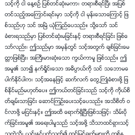
သင့္ကို ငါ ေန႔စဥ္ ျပစ္တင္ဆုံးမကာ၊ တရားစီရင္ၿပီး အျပစ္
တင္သည့္အေၾကာင္းရင္းမွာ သင့္ကို ငါ မုန္းေသာေၾကာင့္ ျဖ
စ္သည္ဟု သင္ အၿမဲ ယုံၾကည္ေပသည္။ သို႔ေသာ္ သင္
ခံစားရသည္မွာ ျပစ္တင္ဆုံးမျခင္းႏွင့္ တရားစီရင္ျခင္း ျဖစ္ေ
သာ္လည္း၊ ဤသည္မွာ အမွန္တြင္ သင့္အတြက္ ခ်စ္ျခင္းေမ
တၱာျဖစ္ၿပီး၊ အႀကီးမားဆုံးေသာ ကြယ္ကာမႈ ျဖစ္သည္။ ဤ
အမႈ၏ သာ၍ နက္ရႈိင္းေသာ အဓိပၸာယ္ကို သင္ သေဘာမေ
ပါက္ႏိုင္ပါက၊ သင့္အေနျဖင့္ ဆက္လက္ ေတြ႕ႀကဳံခံစားဖို႔ ျဖ
စ္ႏိုင္မည္မဟုတ္ေပ။ ဤကယ္တင္ျခင္းသည္ သင့္ကို ကိုယ္စိ
တ္ခ်မ္းသာျခင္း ေဆာင္ၾကဥ္းေပးသင့္ေပသည္။ အသိစိတ္ ဝ
င္လာဖို႔ မျငင္းႏွင့္။ ဤအထိ ေရာက္ရွိၿပီးျဖစ္သျဖင့္၊ သိမ္းပို
က္ျခင္းအမႈ၏ အေရးပါမႈသည္ သင့္အဖို႔ သိသာထင္ရွားသင့္
သကဲ့သို႔၊ ယင္းႏွင့္ပတ္သက္၍ ထင္ျမင္ခ်က္မ်ားကို တစ္န