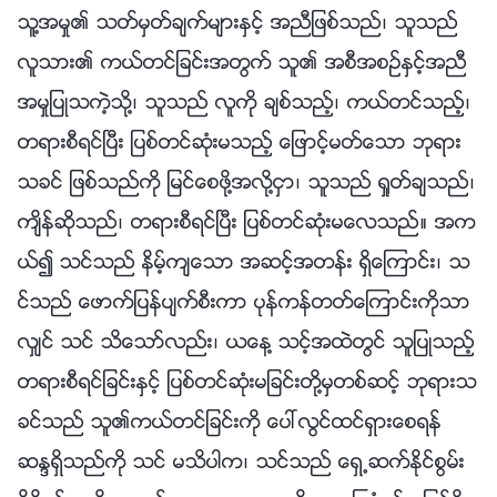
သူ႔အမႈ၏ သတ္မွတ္ခ်က္မ်ားႏွင့္ အညီျဖစ္သည္၊ သူသည္
လူသား၏ ကယ္တင္ျခင္းအတြက္ သူ၏ အစီအစဥ္ႏွင့္အညီ
အမႈျပဳသကဲ့သို႔၊ သူသည္ လူကို ခ်စ္သည့္၊ ကယ္တင္သည့္၊
တရားစီရင္ၿပီး ျပစ္တင္ဆုံးမသည့္ ေျဖာင့္မတ္ေသာ ဘုရား
သခင္ ျဖစ္သည္ကို ျမင္ေစဖို႔အလို႔ငွာ၊ သူသည္ ရႈတ္ခ်သည္၊
က်ိန္ဆိုသည္၊ တရားစီရင္ၿပီး ျပစ္တင္ဆုံးမေလသည္။ အက
ယ္၍ သင္သည္ နိမ့္က်ေသာ အဆင့္အတန္း ရွိေၾကာင္း၊ သ
င္သည္ ေဖာက္ျပန္ပ်က္စီးကာ ပုန္ကန္တတ္ေၾကာင္းကိုသာ
လွ်င္ သင္ သိေသာ္လည္း၊ ယေန႔ သင့္အထဲတြင္ သူျပဳသည့္
တရားစီရင္ျခင္းႏွင့္ ျပစ္တင္ဆုံးမျခင္းတို႔မွတစ္ဆင့္ ဘုရားသ
ခင္သည္ သူ၏ကယ္တင္ျခင္းကို ေပၚလြင္ထင္ရွားေစရန္
ဆႏၵရွိသည္ကို သင္ မသိပါက၊ သင္သည္ ေရွ႕ဆက္ႏိုင္စြမ္း