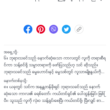
အေရွ႕သို႔-
၆။ ဘုရားသခင္သည္ ေနာက္ဆုံးေသာ ကာလတြင္ လူကို တရားစီရ
င္ကာ သန႔္စင္ဖို႔ သမၼာတရားကို ေဖာ္ျပသည္ဟု သင္ ဆိုသည္။
ဘုရားသခင္သည္ ဓမၼေဟာင္းႏွင့္ ဓမၼသစ္တြင္ လူသားမ်ိဳးႏြယ္ကို
တရားစီရင္ျခင္း ႏႈတ္ကပတ္ေတာ္မ်ား ေျပာဆိုသည္- ဘုရားသခင္၏
ေနာက္တစ္ခုသို႔-
တရားစီရင္ျခင္းသည္ လူကို မည့္သည့္အခါတြင္မွ် မစြန႔္ခြာဖူးေပ။
၈။ ယခုတြင္ သင္က အနႏၲတန္ခိုးရွင္ ဘုရားသခင္သည္ ေနာက္
ဤႏႈတ္ကပတ္ေတာ္မ်ားက လူကို တရားစီရင္ႏိုင္စြမ္းႏွင့္ သန႔္စင္ေ
ဆုံးေသာ ကာလ၏ ခရစ္ေတာ္၊ ကယ္တင္ရွင္၏ ေပၚထြန္းျခင္း ျဖစ္ၿ
ပးႏိုင္စြမ္းမရွိဟု သင္ ဆိုေနျခင္း ျဖစ္ပါသလား။ ေနာက္ဆုံးေသာ
ပီး၊ သူသည္ လူကို လုံးဝ သန႔္ရွင္းေစၿပီး ကယ္တင္ဖို႔၊ ၿပီးလွ်င္ စာတ
ကာလ၌ ဘုရားသခင္ ေဖာ္ျပသည့္ တရားစီရင္ျခင္း ႏႈတ္ကပတ္ေ
န္၏ အေမွာင္လႊမ္းမိုးမႈမွ လူကို လြတ္ေျမာက္ေစဖို႔ သမၼာတရားကို ေ