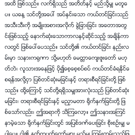
အထိ ျဖစ္သည္။ လက္ရွိသည္ အတိတ္ႏွင့္ မည္သို႔မွ် မတူေ
ပ။ ယေန႔ သင္တို႔အေပၚ အပ္ႏွင္းေသာ ကယ္တင္ျခင္းသည္
အသီးသီးကို အမ်ိဳးအစားအလိုက္ ခြဲျခားျခင္း အေတာအတြ
င္းျဖစ္သည့္ ေနာက္ဆုံးေသာကာလႏွင့္ဆိုင္သည့္ အခ်ိန္ကာ
လတြင္ ျဖစ္ေပၚေပသည္။ သင္တို႔၏ ကယ္တင္ျခင္း နည္းလ
မ္းမွာ သနားက႐ုဏာ သို႔မဟုတ္ ေမတၱာေက်းဇူးေတာ္ မဟု
တ္ဘဲ၊ လူသားအေနျဖင့္ ပို၍ေစ့ေစ့စပ္စပ္ ကယ္တင္ခံရႏိုင္ေ
စရန္အလို႔ငွာ ျပစ္တင္ဆုံးမျခင္းႏွင့္ တရားစီရင္ျခင္းတို႔ ျဖစ္
သည္။ ထို႔ေၾကာင့္ သင္တို႔ရရွိသမွ်အားလုံးသည္ ျပစ္တင္ဆုံး
မျခင္း၊ တရားစီရင္ျခင္းႏွင့္ မညႇာမတာ ႐ိုက္ႏွက္ျခင္းတို႔ ျဖ
စ္ေသာ္လည္း၊ ဤအရာကို သိၾကေလာ့။ ဤသနားအၾကင္
နာမဲ့ေသာ ႐ိုက္ႏွက္ျခင္းတြင္ အျပစ္ဒဏ္ေပးျခင္း စိုးစဥ္းမွ် မ
ပါေပ။ ငါ၏ ႏႈတ္ကပတ္ေတာ္မ်ား မည္မွ် ၾကမ္းတမ္းသည္ျဖ