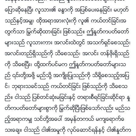
ေျပာဆိုေနၿပီး လူသား၏ ခႏၶာကို အျပစ္ေပးေနျခင္း မဟုတ္
သည္ႏွင့္အမွ်၊ ထိုအရာအားလုံးကို လူ၏ ကယ္တင္ျခင္းအ
တြက္သာ ႁမြက္ဆိုထားျခင္း ျဖစ္သည္။ ဤႏႈတ္ကပတ္ေတာ္
မ်ားသည္ လူသားကား အလင္းထဲတြင္ အသက္ရွင္ေစသည္၊
အလင္းတည္ရွိသည္ကို သိေစသည္၊ အလင္း တန္ဖိုးရွိသည္
ကို သိေစၿပီး၊ ထို႔ထက္ပင္မက ဤႏႈတ္ကပတ္ေတာ္မ်ားသ
ည္ ၎တို႔အဖို႔ မည္သို႔ အက်ိဳးျပဳသည္ကို သိရွိေစသည့္အျပ
င္၊ ဘုရားသခင္သည္ ကယ္တင္ျခင္း ျဖစ္သည္ကို သိေစသ
ည္။ ငါသည္ ျပစ္တင္ဆုံးမျခင္းႏွင့္ တရားစီရင္ျခင္းဆိုင္ရာ ႏႈ
တ္ကပတ္ေတာ္မ်ားစြာကို ႁမြက္ဆိုၿပီးျဖစ္ေသာ္လည္း မည္သ
ည့္အရာကမွ် သင္တို႔အေပၚ အမွန္တကယ္ မက်ေရာက္ေ
သးေခ်။ ငါသည္ ငါ၏အမႈကို လုပ္ေဆာင္ရန္ႏွင့္ ငါ၏ႏႈတ္က