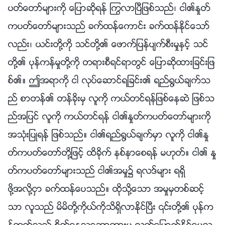
ပတ္ေတာ္မ်ားကို ေျပာဆိုရန္ ႂကြလာၿပီျဖစ္သည္၊ ငါ၏ႏႈတ္
ကပတ္ေတာ္မ်ားသည္ ခက္ထန္ေကာင္း ခက္ထန္ႏိုင္ေသာ္
လည္း၊ ယင္းတို႔ကို သင္တို႔၏ ေဖာက္ျပန္ပ်က္စီးမႈႏွင့္ သင္
တို႔၏ ပုန္ကန္မႈတို႔ကို တရားစီရင္ရာတြင္ ေျပာဆိုထားျခင္းျဖ
စ္၏။ ဤအရာကို ငါ လုပ္ေဆာင္ရျခင္း၏ ရည္႐ြယ္ခ်က္သ
ည္ စာတန္၏ တန္ခိုးမွ လူကို ကယ္တင္ရန္ျဖစ္ေနဆဲ ျဖစ္သ
ည္အျပင္ လူကို ကယ္တင္ရန္ ငါ၏ႏႈတ္ကပတ္ေတာ္မ်ားကို
အသုံးျပဳရန္ ျဖစ္သည္။ ငါ၏ရည္႐ြယ္ခ်က္မွာ လူကို ငါ၏ႏႈ
တ္ကပတ္ေတာ္တို႔ျဖင့္ ထိခိုက္ နစ္နာေစရန္ မဟုတ္။ ငါ၏ ႏႈ
တ္ကပတ္ေတာ္မ်ားသည္ ငါ၏အမႈ၌ ရလဒ္မ်ား ရရွိ
ဖို႔အလို႔ငွာ ခက္ထန္ေပသည္။ ထိုသို႔ေသာ အမႈမွတစ္ဆင့္
သာ လူသည္ မိမိတို႔ကိုယ္ကိုသိရွိလာႏိုင္ၿပီး ၎တို႔၏ ပုန္က