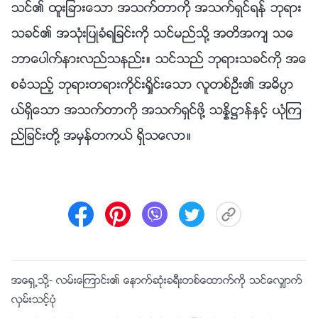
သင္၏ ထူးျခားေသာ အသက္တာကို အသက္ရွင္ရန္ ဘုရား
သခင္၏ အသုံးျပဳခံရျခင္းကို သင္မည္သို႔ အတိအက် သေ
ဘာေပါက္နားလည္သနည္း။ သင္သည္ ဘုရားသခင္ကို အေ
စခံသည့္ ဘုရားတရားကိုင္းရႈိင္းေသာ လူတစ္ဦး၏ အဓိပၸာ
ယ္ရွိေသာ အသက္တာကို အသက္ရွင္ဖို႔ သႏၷိ႒ာန္ႏွင့္ ယုံၾက
ည္ျခင္းတို႔ အမွန္တကယ္ ရွိသေလာ။
အေရွ႕သို႔-
လမ္းေၾကာင္း၏ ေနာက္ဆုံးခရီးတစ္ေထာက္ကို သင္ေလွ်ာက္
လွမ္းသင့္ပုံ