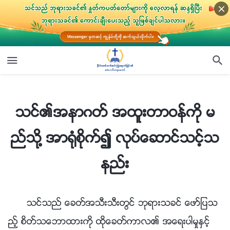
သင္၏အနာဂတ္ အထူးတာဝန္ကို မည္သို႔ အာ႐ုံစိုက္၍ လုပ္ေဆာင္သင့္သနည္း
သင္၏အနာဂတ္ အထူးတာဝန္ကို မ
ည္သို႔ အာ႐ုံစိုက္၍ လုပ္ေဆာင္သင့္သ
နည္း
သင္သည္ ေခတ္အသီးသီးတြင္ ဘုရားသခင္ ေဖာ္ျပသ
ည့္ စိတ္သေဘာထားကို ထိုေခတ္ကာလ၏ အေရးပါမႈႏွင့္