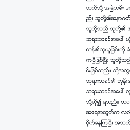
ဘက္သို႔ အၿမဲတမ္း ဒ
ည္၊ သူတို႔၏အနာဂတ္
သူတို႔သည္ သူတို႔
ဘုရားသခင္အေပၚ ယုံၾ
တန္၏လုယူျခင္းကို ခံ
ကၿပီျဖစ္ၿပီး သူတို
င္းျဖစ္သည္။ သို႔အတ
ဘုရားသခင္၏ ဘုန္းေတာ္
ဘုရားသခင္အေပၚ လူ
သို႔ဆို၍ ရသည္။ ဘဝကိ
အေရအတြက္က လက္တစ္
စိုက္ေနၾကၿပီး အသက