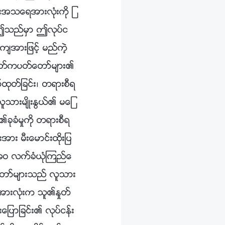
န္းအသေရအားလုံးကို ျ
္။ ဤသည္မွာ ဤလုပ္င
က်အားျဖင့္ မည္ကဲ့
 ႏႈတ္ကပတ္ေတာ္မ်ား၏
ာ္ထုတ္ျခင္း၊ တရားစီရ
္ လူသားမ်ိဳးႏြယ္၏ မေျ
သူ၏ခုခံမႈကို တရားစီရ
အား မီးေမာင္းထိုးျပ
့္အဝ လက္ခံယုံၾကည္ေ
ေတာ္မ်ားသည္ လူသား
သာသူအားလုံးက သူ၏ႏႈတ္
ေျပာျခင္း၏ လုပ္ငန္း