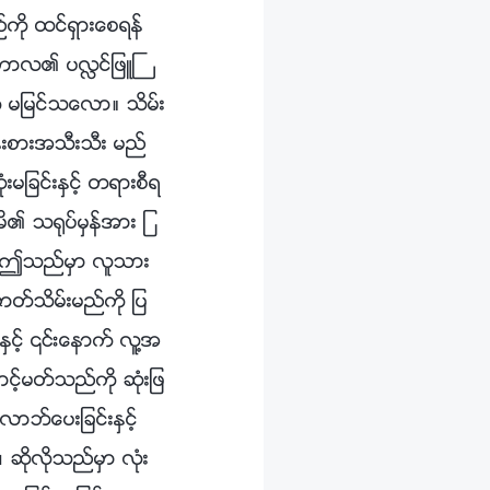
ကို ထင္ရွားေစရန္
သာကာလ၏ ပလႅင္ျဖဴႀ
ု မျမင္သေလာ။ သိမ္း
္းစားအသီးသီး မည္
မျခင္းႏွင့္ တရားစီရ
ိမိ၏ သ႐ုပ္မွန္အား ျ
ေလာ။ ဤသည္မွာ လူသား
ာတ္သိမ္းမည္ကို ျပ
္းႏွင့္ ၎ေနာက္ လူ႔အ
ဖာင့္မတ္သည္ကို ဆုံးျဖ
ာဘ္ေပးျခင္းႏွင့္
ဆိုလိုသည္မွာ လုံး