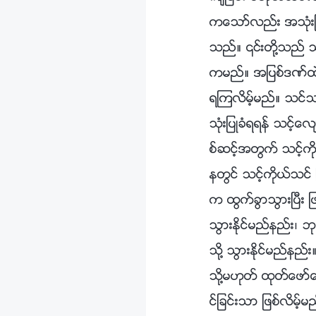
ကေသာ္လည္း အသုံးျပ
သည္။ ၎တို႔သည္ သန႔္
ကမည္။ အျပစ္ဒဏ္ထဲသို႔ 
ရၾကလိမ့္မည္။ သင္သ
သုံးျပဳခံရရန္ သင
စ္ဆင့္အတြက္ သင့္က
နတြင္ သင့္ကိုယ္သင္
က ထြက္ခြာသြားၿပီး ျ
သြားႏိုင္မည္နည္း၊ 
သို႔ သြားႏိုင္မည္န
သို႔မဟုတ္ ထုတ္ေဖာ္
င္ျခင္းသာ ျဖစ္လိမ