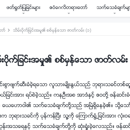
ဖတ္႐ြတ္ျပျခင္းမ်ား
ဧဝံေဂလိတရားေတာ္
သက္ေသခံခ်က္မ်
တာ္
သိမ္းပိုက္ျခင္းအမႈ၏ စစ္မွန္ေသာ ဇာတ္လမ္း (၁)
္းပိုက္ျခင္းအမႈ၏ စစ္မွန္ေသာ ဇာတ္လမ္း
င္းစြာဖ်က္ဆီးခံခဲ့ရေသာ လူသားမ်ိဳးႏြယ္သည္ ဘုရားသခင္တစ္ဆ
ြယ္ျခင္းအား ရပ္စဲခဲ့သည္။ ကနဦးအစ အာဒံႏွင့္ ဧဝတို႔ ဖန္ဆင္း
 ေယေဟာဝါ၏ သက္ေသခံခ်က္တို႔သည္ အၿမဲရွိေနခဲ့၏။ သို႔ေသာ္ ဖ
ဘုရားသခင္ကို ပုန္ကန္ၿပီး သူ႔ကို ေၾကာက္႐ြံ႕ျခင္းအား လုံးဝ
္းအသေရႏွင့္ သက္ေသခံခ်က္တို႔ကို ဆုံးရႈံးခဲ့ေလသည္။ ဖန္ဆင