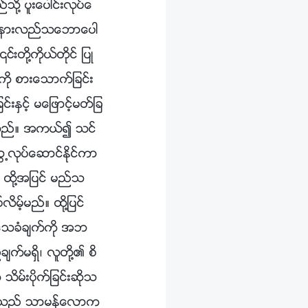
ု႔ ပူးေပါင္းလုပ္ေ
ကို နားလည္သေဘာေပါ
၎တို႔ကိုယ္တိုင္ ျပဳ
ကို စားေသာက္ျခင္း
္းႏွင့္ မေျဖာင့္မတ္ျခ
ျဖစ္သည္။ အကယ္၍ သင္
လုပ္ေဆာင္ႏိုင္ကာ
၊ ထို႔အျပင္ မည္သ
္လိမ့္မည္။ ထို႔ျပင္
္ေသခံခ်က္ကို အဘ
က္မရွိ၊ လူတို႔၏ စိ
ိမ္းပိုက္ျခင္းဆိုသ
ူတို႔သည္ သာမန္ေလာက