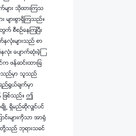
ခ်က္မ်ား သိုထားၾကသ
း မ်ားစြာရွိၾကသည္။
က္ စီစဥ္ေနၾကၿပီး
တ္ႏွလုံးမ်ားသည္ စာ
ုံး ေပ်ာက္ဆုံးခဲ့ၾ
ခင္က ဖန္ဆင္းထားျခ
ုလိုသည္မွာ သူသည္
 ရည္႐ြယ္ခ်က္မွာ
န္ ျဖစ္သည္။ ဤ
႕ ရွိမည္ဆိုလွ်င္ပင္
္းမ်ားကိုသာ အာ႐ုံ
႕တို႔သည္ ဘုရားသခင္