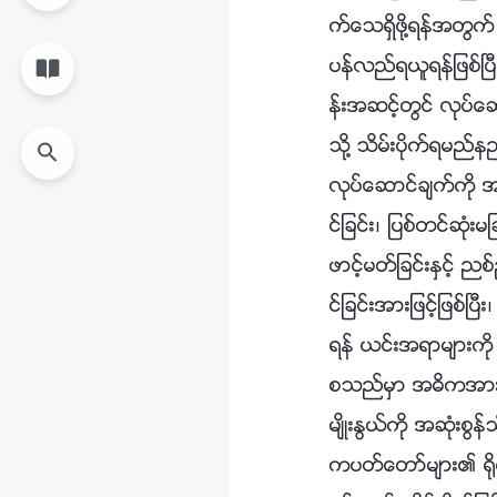
က္ေသရွိဖို႔ရန္အတြက္
ပန္လည္ရယူရန္ျဖစ္ၿပ
န္းအဆင့္တြင္ လုပ္ေ
သို႔ သိမ္းပိုက္ရမ
လုပ္ေဆာင္ခ်က္ကို အသ
င္ျခင္း၊ ျပစ္တင္ဆုံးမ
ဖာင့္မတ္ျခင္းႏွင့္ ညစ
င္ျခင္းအားျဖင့္ျဖစ္
ရန္ ယင္းအရာမ်ားကို
စသည္မွာ အဓိကအားျ
မ်ိဳးႏြယ္ကို အဆုံးစြ
ကပတ္ေတာ္မ်ား၏ ႐ိုက