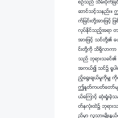
စဥ္သည္ သိမ္းပိုက္ျ
ဆာင္သင့္သနည္း။ ဤႏ
က္ျခင္းတို႔အားျဖင့္ 
လုပ္ႏိုင္သည့္အရာ တ
အားျဖင့္ သင္တို႔၏ ေဖ
င္းတို႔ကို သိရွိလာ
သည္ ဘုရားသခင္၏ ရ
အကယ္၍ သင္၌ ႐ူပါ႐ုံရ
ည့္ေ႐ြးခ်ယ္မႈကိုမွ် ကိ
ဤႏႈတ္ကပတ္ေတာ္မ်ာ
ယ္ေၾကာင့္ ဆုံးရႈံးခ
တ္ႏွလုံးထဲ၌ ဘုရားသ
ည္မွာ လူသားမ်ိဳးႏြ