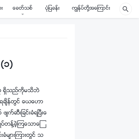
ား
ေခတ္သစ္
ပုံျပခန္း
ကြၽန္ုပ္တို႔အေၾကာင္း
 (၁)
ူ ရွိသည္ကိုမသိဘဲ
ခံရခ်ိန္တြင္ ေယေဟာ
်က္ဆီးျခင္းခံရၿပီးေ
ရပ္တန႔္ခဲ့ၾကေသာေၾ
္းခံမ်ားၾကားတြင္ သ