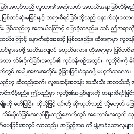
ုက္ျခင္းအလုပ္သည္ လူသား၏အဆုံးသတ္ အဘယ္အရာျဖစ္လိမ့္မည္
ပစ္တင္ဆုံးမျခင္းႏွင့္ တရားစီရင္ျခင္းတို႔သည္ ေနာက္ဆုံးေ
ျခင္း ျဖစ္သည္ဟု အဘယ္ေၾကာင့္ ေျပာခဲ့သနည္း။ သင္ ဤအရာကိ
အဘယ္ေၾကာင့္ ေနာက္ဆုံးအဆင့္ ျဖစ္သနည္း။ ထိုအရာမွာ လူတန
 ထင္ရွားေစဖို႔ အတိအက်ပင္ မဟုတ္ေလာ။ ထိုအရာမွာ ျပစ္တင္ဆုံး
ိုင္ေသာ သိမ္းပိုက္ျခင္းအလုပ္၏ လုပ္ငန္းစဥ္အတြင္း၊ လူတိုင္းကို မ
ေနာက္တြင္ အမ်ိဳးအစားအတိုင္း ခြဲျခားျခင္းခံရေစဖို႔ မဟုတ္သ
ပိုက္သည္ဟု ဆိုသည္ထက္၊ လူအဆင့္အတန္း အသီးသီး အဘယ္သို႔ ဇ
ကာင္းလိမ့္မည္။ ဤသည္မွာ လူတို႔၏အျပစ္မ်ားကို တရားစီရင္ျခင
်ိဳးကို ေဖာ္ျပၿပီး၊ ထိုသို႔ျဖင့္ ၎တို႔ ဆိုးယုတ္သည္ သို႔မဟုတ္ ေျ
။ သိမ္းပိုက္ျခင္းအလုပ္ၿပီးသည့္ေနာက္တြင္ အေကာင္းအတြက္ ဆုလ
ေပးျခင္းအလုပ္ လာသည္။ အျပည့္အဝ က်ိဳးႏြံနာခံေသာလူမ်ား၊ 