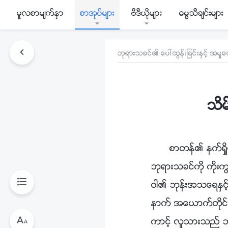
မူလစာမ်က္ႏွာ
စာအုပ္မ်ား
ဗီဒီယိုမ်ား
ဓမၼသီခ်င္းမ်ား
ဘုရားသခင္၏ ေပၚထြန္းျခင္းႏွင့္ အမႈေ
သိမ
စာတန္၏ နက္ရႈိ
ဘုရားသခင္ကို ကိုးက
ဝါ၏ ဘုန္းအသေရႏွင့္
နာက္ အေယာက္တိုင္းက 
ကာင့္ လူသားသည္ ဘုန