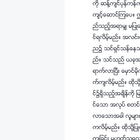
ကို ဆန႔္က်င္ပုန္က
က်င့္ေဆာင္ၾကေပ။ ဤ
ည္သည့္အရာမွ် မျပဳေ
င္ရလိမ့္မည္။ အလင္း
ည၌ သင္ရွင္သန္ေနသည္
ည္။ သင္သည္ ယခုအဆ
ရာက္လာၿပီး ေမွာင္
က္က်လိမ့္မည္။ ထိုသ
င္၌ရွိသည့္အခ်ိန္ကို
င္ေသာ အလုပ္ စတင္သည
လာေသာအခါ လူမ်ားစြာတ
ကလိမ့္မည္။ ထိုသို႔ျပဳလ
က်ျခင္း မဟုတ္သေလာ။