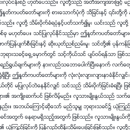
ခင္းလုပ္ငန္းစဥ္ ဟုတ္ေပသည္။ လူတို႔သည္ အတိအက်အားျဖင့္ မည္သိ
ႈတ္ကပတ္ေတာ္မ်ားကို စားေသာက္ပုံကို သိျခင္းႏွင့္ ၎တို႔
ျဖစ္သည္။ လူတို႔ သိမ္းပိုက္ခံရပုံႏွင့္ပတ္သက္၍မူ၊ ယင္းသည္ လူတို႔ 
စ္ခု မဟုတ္ေပ။ သင္ျပဳလုပ္ႏိုင္သည္မွာ ဤႏႈတ္ကပတ္ေတာ္မ်ား
ာက္ျပန္ပ်က္စီးျခင္းႏွင့္ ဆိုးယုတ္ညစ္ညမ္းမႈ၊ သင္တို႔၏ ပုန္ကန္ျခင
ကာ ဘုရားသခင့္ေရွ႕ေမွာက္တြင္ သင့္ကိုယ္သင္ ပ်ပ္ဝပ္ရန္သာ 
ည္႐ြယ္ခ်က္မ်ားကို နားလည္သေဘာေပါက္ၿပီးေနာက္ လက္ေတြ႕
ွိၿပီး ဤႏႈတ္ကပတ္ေတာ္မ်ားကို လုံးလုံးလ်ားလ်ားနာခံႏိုင္လွ်င္
ုယ္တိုင္ မျပဳလုပ္ဘဲေနႏိုင္လွ်င္ သင္သည္ သိမ္းပိုက္ျခင္းခံရၿပီး ျဖစ
း၏ အက်ိဳးဆက္ပင္ ျဖစ္လိမ့္မည္။ လူသားမ်ိဳးႏြယ္သည္ သက
ဲ့သနည္း။ အဘယ္ေၾကာင့္ဆိုေသာ္ မည္သူမွ် ဘုရားသခင္၌ ယုံၾကည္ခ်
ခင္အတြက္ ေနရာမရွိသည့္အတြက္ ျဖစ္သည္။ လူသားမ်ိဳးႏြယ္ကို သ
ယ္၏ ယုံၾကည္ျခင္းကို ျပန္လည္ထိန္းသိမ္းေပးျခင္းျဖစ္သည္။ လ