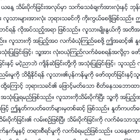
 ယေန႔ သိမ္းပိုက္ျခင္းအလုပ္မွာ သက္ေသခံခ်က္အားလုံးႏွင့္ ဘု
ီး လူသားမ်ားအားလုံး ဘုရားသခင္ကို ကိုးကြယ္ေစဖို႔ျဖစ္သည
ဆာင္ရန္ လိုအပ္သည့္အရာ ျဖစ္သည္။ လူသားမ်ိဳးႏြယ္ကို အတိအ
ည္နည္း။ လူသားကို အျပည့္အဝ လက္ခံယုံၾကည္ေစဖို႔ ဤအဆင့္၏
ုံးျပဳျခင္းျဖင့္၊ သူ႔အား လုံးဝယုံၾကည္လက္ခံေစရန္အလို႔ငွာ ေဖ
ျခင္းႏွင့္ မငဲ့ညာဘဲ က်ိန္ဆဲျခင္းတို႔ကို အသုံးျပဳျခင္းျဖင့္၊ သူသည
္ညမ္းမႈကို သိရွိႏိုင္ရန္ လူသား၏ပုန္ကန္မႈကို ေဖာ္ထုတ္ျခင္းႏွင့္
ၿပီး၊ ထို႔ေၾကာင့္ ဘုရားသခင္၏ ေျဖာင့္မတ္ေသာ စိတ္ေနသေဘာထား
 အသုံးျပဳရမည္ျဖစ္သည္။ လူသားကိုသိမ္းပိုက္ၿပီး သူ႔ကို အျပည
ဖင့္ ဤႏႈတ္ကပတ္ေတာ္မ်ားမွတစ္ဆင့္ ျဖစ္သည္။ ႏႈတ္ကပတ္
န္သိမ္းပိုက္ျခင္း၏ လမ္းစဥ္ျဖစ္ၿပီး သိမ္းပိုက္ျခင္းကို လက္ခံေ
္ႏွက္မႈႏွင့္ တရားစီရင္မႈကို လက္ခံရမည္ျဖစ္သည္။ ယေန႔စကား