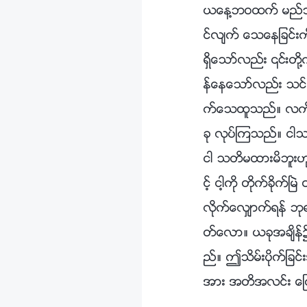
ယေန႔ဘဝထက္ မည္သို႔ 
င္လ်က္ ေသေနျခင္းက
ရွိေသာ္လည္း ၎တို႔က
န္ေနေသာ္လည္း သင္
က္ေသထူသည္။ လက္ရွိ
ခု လုပ္ၾကသည္။ ငါသည
ငါ သတိမထားမိဘူး
င့္ ငါ့ကို တိုက္ခိုက
လိုက္ေလွ်ာက္ရန္ ဘု
တ္ေလာ။ ယခုအခ်ိန္၌ 
ည္။ ဤသိမ္းပိုက္ျခ
အား အတိအလင္း ေ