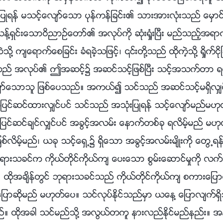
ဳရန္ မသင့္ေလ်ာ္ေသာ ပုန္ကန္ျခင္း၏ သားအားလုံးသည္ ေမွာင္မ
ရွင္းေသာဝိညာဥ္ေတာ္၏ အလုပ္ကို ဆုံးရႈံးၿပီး မည္သည့္အရာကို
က်ေရာက္ေစျခင္း ခံရခဲ့သျဖင့္၊ ၎တို႔သည္ ထိုကဲ့သို႔ ရႈိက္ငိုျခင္း
ည္ အလုပ္၏ ဤအဆင့္၌ အဆင္သင့္ျဖစ္ၿပီး သင့္အသက္တာ ရင့္
့္ေလ်ာ္ေသာသူ ျဖစ္ေပသည္။ အကယ္၍ သင္သည္ အဆင္သင့္မရွိလ
ိုျပင္ဆင္ထားလွ်င္ပင္ သင္သည္ အသုံးျပဳရန္ သင့္ေလ်ာ္မည
 ျပင္ဆင္ခ်င္လွ်င္ပင္ အခြင့္အလမ္း ေနာက္တစ္ခု ရလိမ့္မည္ မ
ဖစ္လိမ့္မည္၊ ယခု သင့္ေရွ႕၌ ရွိေသာ အခြင့္အလမ္းမ်ိဳးကို ေတြ႕
ဘုရားသခင္က ကိုယ္တိုင္ကိုယ္က် ေပးေသာ စြမ္းေဆာင္မႈကို လက
ည္း။ ထိုအခ်ိန္တြင္ ဘုရားသခင္သည္ ကိုယ္တိုင္ကိုယ္က် စကားေျ
ေျပာဆိုမည္ မဟုတ္ေပ။ သင္လုပ္ႏိုင္သည္မွာ ယေန႔ ေျပာလ်က္ရွိ
့္မည္။ ထိုအခါ သင္မည္သို႔ အလြယ္တကူ နားလည္ႏိုင္မည္နည္