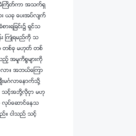
း၍ အံႀကိတ္ကာ အသက္ရွ
အား ယခု ေပးအပ္လ်က္
ံစားရျခင္း၌ ရွင္သ
 ႀကဳံရမည္ကို သ
က တစ္ခု မဟုတ္ တစ္
ည့္ အမႈကိစၥမ်ားကို
္သေလာ။ အဘယ္ေၾကာ
ခ်ီးမဂၤလာေနာက္သို႔
င့္အဘို႔လိုငွာ မဟု
ကို လုပ္ေဆာင္ေနသ
မည္။ ငါသည္ သင့္