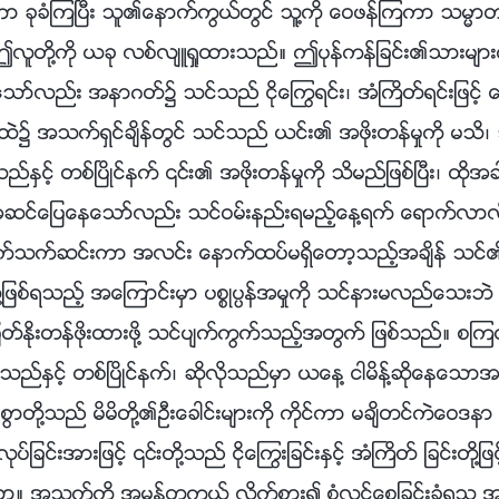
န္ကာ ခုခံၾကၿပီး သူ၏ေနာက္ကြယ္တြင္ သူ႔ကို ေဝဖန္ၾကကာ သမၼ
လူတို႔ကို ယခု လစ္လ်ဴရႈထားသည္။ ဤပုန္ကန္ျခင္း၏သားမ်ားက
သာ္လည္း အနာဂတ္၌ သင္သည္ ငိုေႂကြရင္း၊ အံႀကိတ္ရင္းျဖင့္ ေ
ထဲ၌ အသက္ရွင္ခ်ိန္တြင္ သင္သည္ ယင္း၏ အဖိုးတန္မႈကို မသိ၊ သ
ႏွင့္ တစ္ၿပိဳင္နက္ ၎၏ အဖိုးတန္မႈကို သိမည္ျဖစ္ၿပီး၊ ထိုအခါ
င္ေျပေနေသာ္လည္း သင္ဝမ္းနည္းရမည့္ေန႔ရက္ ေရာက္လာလိမ
မိုက္သက္ဆင္းကာ အလင္း ေနာက္ထပ္မရွိေတာ့သည့္အခ်ိန္ သင
ို႔ျဖစ္ရသည့္ အေၾကာင္းမွာ ပစၥဳပၸန္အမႈကို သင္နားမလည္ေသးဘဲ ရ
 ျမတ္ႏိုးတန္ဖိုးထားဖို႔ သင္ပ်က္ကြက္သည့္အတြက္ ျဖစ္သည္။ စၾကဝဠ
္ႏွင့္ တစ္ၿပိဳင္နက္၊ ဆိုလိုသည္မွာ ယေန႔ ငါမိန႔္ဆိုေနေသာအ
ို႔သည္ မိမိတို႔၏ဦးေခါင္းမ်ားကို ကိုင္ကာ မခ်ိတင္ကဲေဝဒနာ မ
ုပ္ျခင္းအားျဖင့္ ၎တို႔သည္ ငိုေႂကြးျခင္းႏွင့္ အံႀကိတ္ ျခင္းတို႔ျဖင့
 အသက္ကို အမွန္တကယ္ လိုက္စား၍ စုံလင္ေစျခင္းခံရသူ အားလုံ