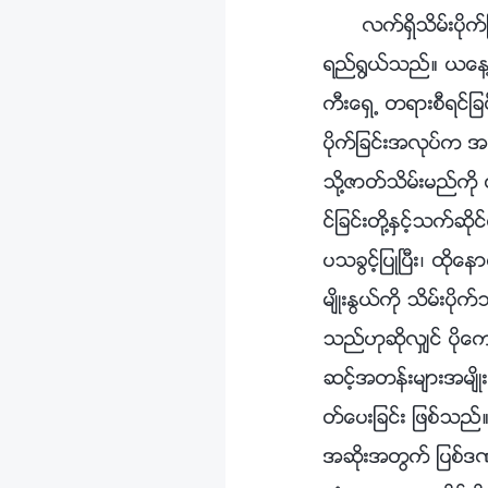
လက္ရွိသိမ္းပိ
ရည္႐ြယ္သည္။ ယေန႔ ျ
ကီးေရွ႕ တရားစီရင္
ပိုက္ျခင္းအလုပ္က 
သို႔ဇာတ္သိမ္းမည္ကို
င္ျခင္းတို႔ႏွင့္သက္ဆ
ပသခြင့္ျပဳၿပီး၊ ထို
မ်ိဳးႏြယ္ကို သိမ္း
သည္ဟုဆိုလွ်င္ ပိုေ
ဆင့္အတန္းမ်ားအမ်ိဳးမ
တ္ေပးျခင္း ျဖစ္သည္
အဆိုးအတြက္ ျပစ္ဒဏ္