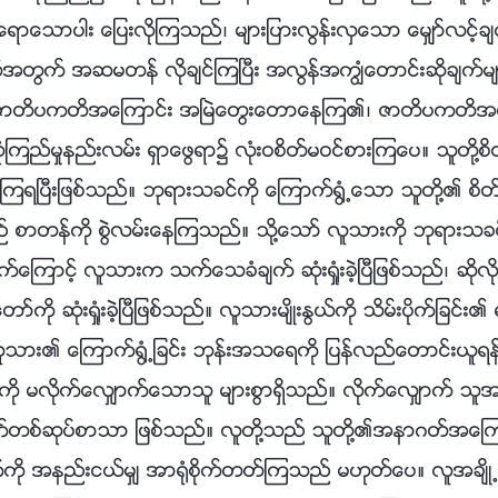
ေရာေသာပါး ေျပးလိုၾကသည္၊ မ်ားျပားလြန္းလွေသာ ေမွ်ာ္လင့္
အတြက္ အဆမတန္ လိုခ်င္ၾကၿပီး အလြန္အကြၽံေတာင္းဆိုခ်က္မ်ာ
၏ ဇာတိပကတိအေၾကာင္း အၿမဲေတြးေတာေနၾက၏၊ ဇာတိပကတိအတြ
ကည္မႈနည္းလမ္း ရွာေဖြရာ၌ လုံးဝစိတ္မဝင္စားၾကေပ။ သူတို႔စိ
ၾကရၿပီးျဖစ္သည္။ ဘုရားသခင္ကို ေၾကာက္႐ြံ႕ေသာ သူတို႔၏ စိတ္ႏွလ
႔သည္ စာတန္ကို စြဲလမ္းေနၾကသည္။ သို႔ေသာ္ လူသားကို ဘုရားသ
ြက္ေၾကာင့္ လူသားက သက္ေသခံခ်က္ ဆုံးရႈံးခဲ့ၿပီျဖစ္သည္၊ ဆိ
ကို ဆုံးရႈံးခဲ့ၿပီျဖစ္သည္။ လူသားမ်ိဳးႏြယ္ကို သိမ္းပိုက္ျခင္း၏
သား၏ ေၾကာက္႐ြံ႕ျခင္း ဘုန္းအသေရကို ျပန္လည္ေတာင္းယူရ
ု မလိုက္ေလွ်ာက္ေသာသူ မ်ားစြာရွိသည္။ လိုက္ေလွ်ာက္ သူအခ်ိဳ
ဆုပ္စာသာ ျဖစ္သည္။ လူတို႔သည္ သူတို႔၏အနာဂတ္အေၾကာင
္ကို အနည္းငယ္မွ် အာ႐ုံစိုက္တတ္ၾကသည္ မဟုတ္ေပ။ လူအခ်ိဳ