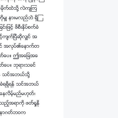
ိုက္ထဲသို႔ လဲက်ၾက
မွ် နားမလည္ဘဲ ရွိၾ
ျဖင့္ ဖိစီးႏွိပ္စက္ခံ
က်က္ၿပီဆိုလွ်င္ အ
ွ်င္ အလုပ္၏ေနာက္တ
္မဟုတ္ေပ။ ဤအေျခအေ
ဟုတ္ေပ။ ဘုရားသခင္
ရန္ သင္အဘယ္သို႔
္ခံရရွိရန္ သင္အဘယ္
ပာေနလိမ့္မည္မဟုတ္၊
သည့္အရာကို ဖတ္ရႈႏို
း။ အနာဂတ္ဘဝက