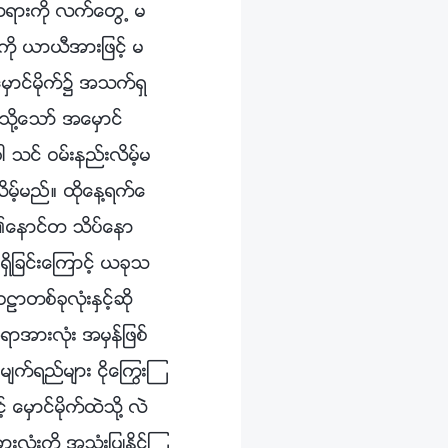
ာတရားကို လက္ေတြ႕ မ
ို ယာယီအားျဖင့္ မ
မွာင္မိုက္၌ အသက္ရွ
ို႔ေသာ္ အေမွာင္
 သင္ ဝမ္းနည္းလိမ့္မ
့္မည္။ ထိုေန႔ရက္ေ
္၏ေနာင္တ သိပ္ေနာ
ွိျခင္းေၾကာင့္ ယခုသ
ာတစ္ခုလုံးႏွင့္ဆို
ရာအားလုံး အမွန္ျဖစ္
်က္ရည္မ်ား ငိုေႂကြးၾ
္ ေမွာင္မိုက္ထဲသို႔ လဲ
းကို အသုံးျပဳႏိုင္ၾ