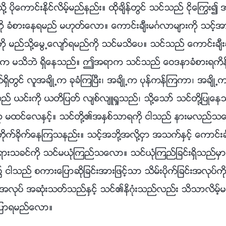
ပိုေကာင္းႏိုင္လိမ့္မည္နည္း။ ထိုခ်ိန္တြင္ သင္သည္ ငိုေႂကြ
ို ခံစားေနရမည္ မဟုတ္ေလာ။ ေကာင္းခ်ီးမဂၤလာမ်ားကို သင့္
ို မည္သို႔ေမြ႕ေလ်ာ္ရမည္ကို သင္မသိေပ။ သင္သည္ ေကာင္းခ်ီးခ
က မသိဘဲ ရွိေနသည္။ ဤအရာက သင္သည္ ေဝဒနာခံစားရကိန္း
တြင္ လူအခ်ိဳ႕က ခုခံၾကၿပီး၊ အခ်ိဳ႕က ပုန္ကန္ၾကကာ၊ အခ်ိဳ႕
္ ယင္းကို ယတိျပတ္ လ်စ္လ်ဴရႈသည္၊ သို႔ေသာ္ သင္တို႔ျပဳေနသ
ဟု မထင္ေလႏွင့္။ သင္တို႔၏အႏွစ္သာရကို ငါသည္ နားမလည
္ၿမဲ တိုက္ခိုက္ေနၾကသနည္း။ သင့္အဘို႔အလို႔ငွာ အသက္ႏွင့္ ေကာင္း
ရားသခင္ကို သင္မယုံၾကည္သေလာ။ သင္ယုံၾကည္ျခင္းရွိသည္မွာ သ
ငါသည္ စကားေျပာဆိုျခင္းအားျဖင့္သာ သိမ္းပိုက္ျခင္းအလုပ္
င္းအလုပ္ အဆုံးသတ္သည္ႏွင့္ သင္၏နိဂုံးသည္လည္း သိသာလိမ့္
ျပာရမည္ေလာ။