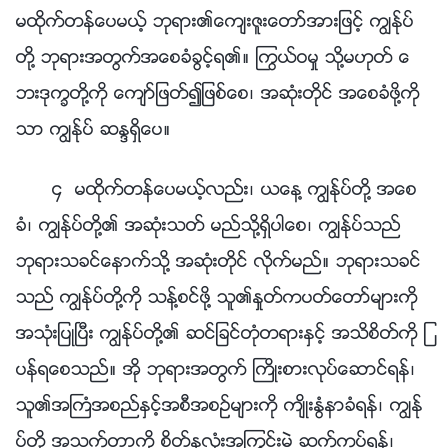
မထိုက္တန္ေပမယ့္ ဘုရား၏ေက်းဇူးေတာ္အားျဖင့္ ကြၽန္ုပ္
တို႔ ဘုရားအတြက္အေစခံခြင့္ရ၏။ ႂကြယ္ဝမႈ သို႔မဟုတ္ ေ
ဘးဒုကၡတို႔ကို ေက်ာ္ျဖတ္၍ျဖစ္ေစ၊ အဆုံးတိုင္ အေစခံဖို႔ကို
သာ ကြၽန္ုပ္ ဆႏၵရွိေပ။
၄ မထိုက္တန္ေပမယ့္လည္း၊ ယေန႔ ကြၽန္ုပ္တို႔ အေစ
ခံ၊ ကြၽန္ုပ္တို႔၏ အဆုံးသတ္ မည္သို႔ရွိပါေစ၊ ကြၽန္ုပ္သည္
ဘုရားသခင္ေနာက္သို႔ အဆုံးတိုင္ လိုက္မည္။ ဘုရားသခင္
သည္ ကြၽန္ုပ္တို႔ကို သန႔္စင္ဖို႔ သူ၏ႏႈတ္ကပတ္ေတာ္မ်ားကို
အသုံးျပဳၿပီး ကြၽန္ုပ္တို႔၏ ဆင္ျခင္တုံတရားႏွင့္ အသိစိတ္ကို ျ
ပန္ရေစသည္။ အို ဘုရားအတြက္ ႀကိဳးစားလုပ္ေဆာင္ရန္၊
သူ၏အႀကံအစည္ႏွင့္အစီအစဥ္မ်ားကို က်ိဳးႏြံနာခံရန္၊ ကြၽန္ု
ပ္တို႔ အသက္တာကို စိတ္ႏွလုံးအႂကြင္းမဲ့ ဆက္ကပ္ရန္၊