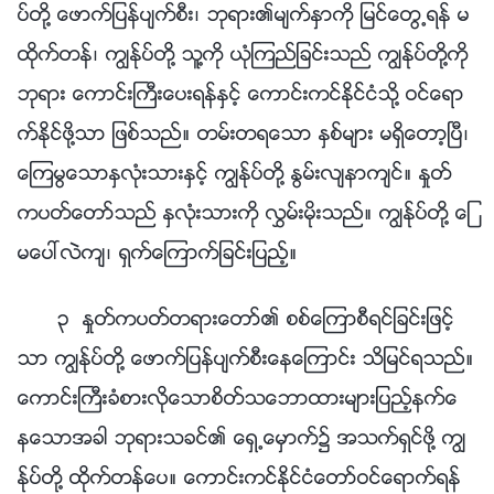
ပ္တို႔ ေဖာက္ျပန္ပ်က္စီး၊ ဘုရား၏မ်က္ႏွာကို ျမင္ေတြ႕ရန္ မ
ထိုက္တန္၊ ကြၽန္ုပ္တို႔ သူ႔ကို ယုံၾကည္ျခင္းသည္ ကြၽန္ုပ္တို႔ကို
ဘုရား ေကာင္းႀကီးေပးရန္ႏွင့္ ေကာင္းကင္ႏိုင္ငံသို႔ ဝင္ေရာ
က္ႏိုင္ဖို႔သာ ျဖစ္သည္။ တမ္းတရေသာ ႏွစ္မ်ား မရွိေတာ့ၿပီ၊
ေၾကမြေသာႏွလုံးသားႏွင့္ ကြၽန္ုပ္တို႔ ႏြမ္းလ်နာက်င္။ ႏႈတ္
ကပတ္ေတာ္သည္ ႏွလုံးသားကို လႊမ္းမိုးသည္။ ကြၽန္ုပ္တို႔ ေျ
မေပၚလဲက်၊ ရွက္ေၾကာက္ျခင္းျပည့္။
၃ ႏႈတ္ကပတ္တရားေတာ္၏ စစ္ေၾကာစီရင္ျခင္းျဖင့္
သာ ကြၽန္ုပ္တို႔ ေဖာက္ျပန္ပ်က္စီးေနေၾကာင္း သိျမင္ရသည္။
ေကာင္းႀကီးခံစားလိုေသာစိတ္သေဘာထားမ်ားျပည့္နက္ေ
နေသာအခါ ဘုရားသခင္၏ ေရွ႕ေမွာက္၌ အသက္ရွင္ဖို႔ ကြၽ
န္ုပ္တို႔ ထိုက္တန္ေပ။ ေကာင္းကင္ႏိုင္ငံေတာ္ဝင္ေရာက္ရန္