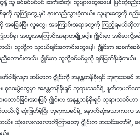
တြနဲ႔ သူ ခင္ခင္မင္မင္ ဆက္ဆံတဲ့၊ သူမ်ားေတြအေပၚ ျမင္တဲ့စည္းမ်ဥ
ုကို သူႀကဳံေတြ႕မွပဲ နားလည္သြားခဲ့တယ္။ သူမ်ားေတြကို စည္းမ်ဥ
ု အေျခခံၿပီး လူေတြ၊ အေၾကာင္းအရာေတြကို ၾကည့္ရမယ္ဆို
တစ္ခု၊ အထူးအေၾကာင္းအရာတခ်ိဳ႕ေပါ့။ ဂြၽိဳင္းမွာ အမ္မာလို
ယ္။ သူတို႔က သူငယ္ခ်င္းေကာင္းေတြေပါ့။ ဂြၽိဳင္းက အခက္အခဲတစ္
ေတာင္းတယ္။ ဂြၽိဳင္းက သူတို႔ခင္မင္မႈကို ခ်စ္ျမတ္ႏိုးခဲ့တယ္။
ဖာ္ဝါရီလမွာ အမ္မာက ဂြၽိဳင္းကို အနႏၲတန္ခိုးရွင္ ဘုရားသခင္ အ
 စုေဝးပြဲေတြမွာ အနႏၲတန္ခိုးရွင္ ဘုရားသခင္ရဲ႕ ႏႈတ္ကပတ္ေတာ္
ထာင္ျခင္းအားျဖင့္ ဂြၽိဳင္းက အနႏၲတန္ခိုးရွင္ ဘုရားသခင္
စ္တယ္လို႔ ဆုံးျဖတ္ခဲ့ၿပီး ဘုရားသခင္ရဲ႕ ေနာက္ဆုံးေသာကာလ အ
ံခဲ့ပါတယ္။ သုံးေလးလေလာက္ၾကာေတာ့ ဂြၽိဳင္းက အသင္းေတာ္ရဲ
တယ္။