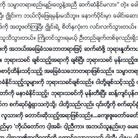
ကို သမၼာတရားစည္းမ်ဥ္းေတြနဲ႔အညီ ဆက္ဆံႏိုင္မလား” တဲ့။ ေ
ၿပီး ဂြၽိဳင္းက ဘယ္လိုေျဖရမွန္းမသိဘူး။ ေနာက္ပိုင္းမွာ ေခါင္းေဆာင္
ကို အတူဖတ္ၾကၿပီး ဂြၽိဳင္းရဲ႕ စိတ္ႏွလုံးက လင္းလက္သြားတယ္
ူသိသြားတယ္။ ႀကိဳတင္သြားရမယ့္ ဦးတည္ခ်က္တစ္ခုလည္းရွိ
်ားကို အဘယ္အေျခခံသေဘာတရားျဖင့္ ဆက္ဆံဖို႔ ဘုရားႏႈတ္က
ဘုရားသခင္ ခ်စ္သည့္အရာကို ခ်စ္ၿပီး ဘုရားသခင္ မုန္းသည့္အ
ာင့္ထိန္းသင့္သည့္ အေျခခံသေဘာတရားျဖစ္သည္။ သမၼာတရား 
ံႏိုင္သည့္သူမ်ားကို ဘုရားသခင္ခ်စ္သည္။ ငါတို႔ခ်စ္သင့္သည့္
ကို မနာခံႏိုင္သည့္၊ ဘုရားသခင္ကို မုန္းတီးၿပီး ဆန႔္က်င္ပ
္က စက္ဆုပ္႐ြံရွာသကဲ့သို႔၊ ငါတို႔သည္လည္း ၎တို႔ကို စက္ဆုပ
လူသားကို ေတာင္းဆိုသည့္အရာျဖစ္သည္။...ေက်းဇူးေတာ္ေခတ္
ည္မွာ ‘ကိုယ္ေတာ္က ငါ့အမိ၊ ငါ့ညီကား အဘယ္သူနည္းဟု ေမးေ