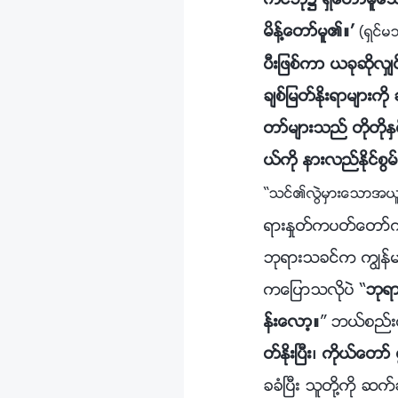
ကင္ဘုံ၌ ရွိေတာ္မူ
မိန႔္ေတာ္မူ၏။’
(ရွင္
ပီးျဖစ္ကာ ယခုဆိုလ
ခ်စ္ျမတ္ႏိုးရာမ်ားကိ
တာ္မ်ားသည္ တိုတိုႏ
ယ္ကို နားလည္ႏိုင္စြ
“သင္၏လြဲမွားေသာအယူအဆ
ရားႏႈတ္ကပတ္ေတာ္ကို
ဘုရားသခင္က ကြၽန္မတ
ကေျပာသလိုပဲ “
ဘုရား
န္းေလာ့။
” ဘယ္စည္းမ
တ္ႏိုးၿပီး၊ ကိုယ္ေတာ္
ခခံၿပီး သူတို႔ကို