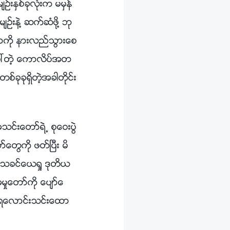
္းႏွစ္ခုလုံးက မမွန္
္းနဲ႔ ဆက္ဆံဖို႔ ဘု
တာကို နားလည္သြားေစ
႔ေခၚတဲ့ ေကာလိပ္အတ
ခုခုရွိတဲ့အခါတိုင္း
သင္းေတာ္ရဲ႕ စုေဝးပြဲ
ေတြကို ဖတ္ၿပီး မိ
ဟာ သခင္ေယရႈ ဒုတိယ
မႈေတာ္ကို ေပ်ာ္ေ
႕ ေရေလာင္းသင္းေထာ