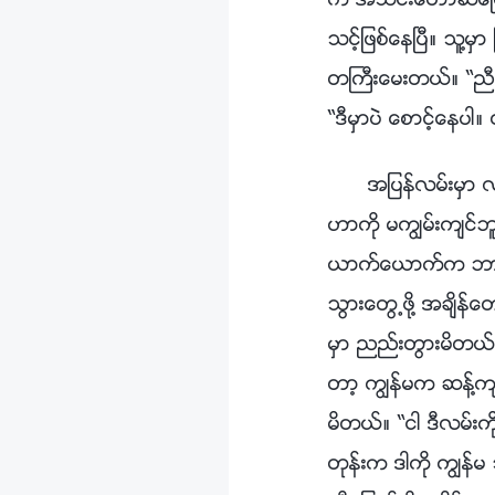
က အသင္းေတာ္ဆီေျပာင္
သင့္ျဖစ္ေနၿပီ။ သူ႔
တႀကီးေမးတယ္။ “ညီ
“ဒီမွာပဲ ေစာင့္ေနပါ။
အျပန္လမ္းမွာ လ
ဟာကို မကြၽမ္းက်င္
ယာက္ေယာက္က ဘာလို
သြားေတြ႕ဖို႔ အခ်ိန္
မွာ ညည္းတြားမိတယ္
တာ့ ကြၽန္မက ဆန္႔က်
မိတယ္။ “ငါ ဒီလမ္းက
တုန္းက ဒါကို ကြၽန္