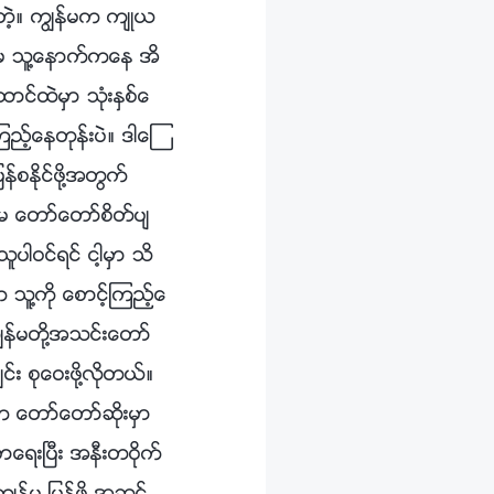
တဲ့။ ကြၽန္မက က်ဳယ
န္မ သူ႔ေနာက္ကေန အိ
ာင္ထဲမွာ သုံးႏွစ္ေ
့္ေနတုန္းပဲ။ ဒါေၾ
စႏိုင္ဖို႔အတြက္
န္မ ေတာ္ေတာ္စိတ္ပ်
ပါဝင္ရင္ ငါ့မွာ သိ
 သူ႔ကို ေစာင့္ၾကည့္ေ
ၽန္မတို႔အသင္းေတာ္
စုေဝးဖို႔လိုတယ္။
က ေတာ္ေတာ္ဆိုးမွာ
စာေရးၿပီး အနီးတဝိုက္