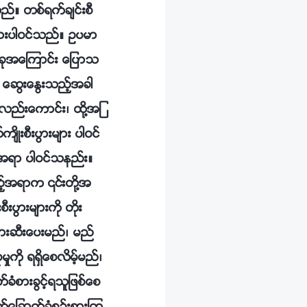
သည္။ တစ္ရက္ခ်င္းစီ
်ားပါဝင္သည္။ ဥပမာ
စ္ခုအေၾကာင္း ေျပာသ
ု ေဆြးေႏြးသည့္အခါ
္လည္းေကာင္း၊ ထို႔အျ
းစီးပြားမ်ား ပါဝင္
့အရာ ပါဝင္သနည္း။
သည့္အရာက ၎တို႔အ
ြားမ်ားကို တိုး
 တားဆီးေပးမည္၊ မည္
ႈကို ရရွိေစလိမ့္မည္၊
ံစားခြင့္ရသူျဖစ္ေစ