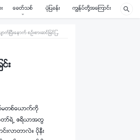
ား
ေခတ္သစ္
ပုံျပခန္း
ကြၽန္ုပ္တို႔အေၾကာင္း
၄၈။ လမ္းေပ်ာက္ၿပီးေနာက္ စဥ္းစားဆင္ျခင္ျခင္း
င္း
 အစ္မတစ္ေယာက္ကို
္းေတာ္ရဲ႕ ဧရိယာအတြ
ာင္းလာတာလဲ။ ပိုနီး