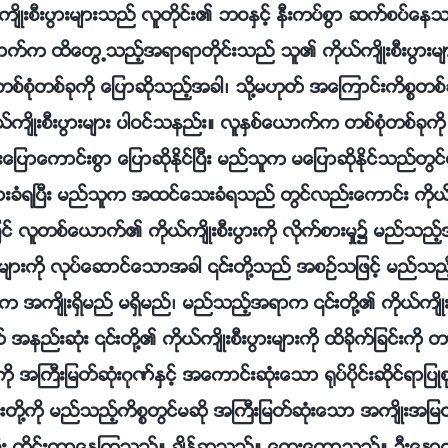
က်ိဳးစီးပြားမ်ားသည္ လူတိုင္း၏ ဘဝႏွင့္ နီးကပ္စြာ ဆက္စပ္ေန
ယာက္က ထိေတြ႕သည့္အရာရာတိုင္းသည္ သူ၏ ကိုယ္က်ိဳးစီးပြားမ
စ္စုံတစ္ခုကို ေျပာဆိုသည့္အခါ၊ သို႔မဟုတ္ အေၾကာင္းကိစၥတ
္က်ိဳးစီးပြားမ်ား ပါဝင္သနည္း။ လူႏွစ္ေယာက္က တစ္စုံတစ္ခုကိ
ပာေကာင္းစြာ ေျပာဆိုႏိုင္ၿပီး မည္သူက မေျပာဆိုႏိုင္သည္တြင
ခံရၿပီး မည္သူက အထင္ေသးခံရသည္ တြင္လည္းေကာင္း ကိုယ္က်ိဳ
လူတစ္ေယာက္၏ ကိုယ္က်ိဳးစီးပြားကို လိုက္စားမႈ၌ မည္သည္
မ်ားကို လုပ္ေဆာင္ေသာအခါ ၎တို႔သည္ အစဥ္သျဖင့္ မည္
က်ိဳးရွိမည္ မရွိမည္၊ မည္သည့္အရာက ၎တို႔၏ ကိုယ္က်ိဳးစီးပ
္ အနည္းဆုံး ၎တို႔၏ ကိုယ္က်ိဳးစီးပြားမ်ားကို ထိခိုက္ျခင္းကို
ႀကီးျမတ္ဆုံးဂုဏ္ႏွင့္ အေကာင္းဆုံးေသာ ႐ုပ္ပိုင္းဆိုင္ရာျပဳစုမ
ကို မည္သည့္ကိစၥတြင္မဆို အႀကီးျမတ္ဆုံးေသာ အက်ိဳးအျမတ္ခ