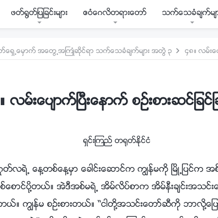
ဖတ္႐ြတ္ျပျခင္းမ်ား
ဧဝံေဂလိတရားေတာ္
သက္ေသခံခ်က္မ်
ာ္ေရွ႕ေမွာက္ အေတြ႕အႀကဳံဆိုင္ရာ သက္ေသခံခ်က္မ်ား အတြဲ ၃
။ လမ္းေပ်ာက္ၿပီးေနာက္ စဥ္းစားဆင္ျခင္ျခ
ရွင္းၾကည္ တ႐ုတ္ႏိုင္ငံ
ဂုတ္လရဲ႕ ေန႔တစ္ေန႔မွာ ေခါင္းေဆာင္က ကြၽန္မကို ၿမိဳ႕ျပင္က
တစ္ေစာင္ပို႔တယ္။ အဲဒီအစ္မရဲ႕ အိမ္လိပ္စာက အိမ္နီးခ်င္းအသင
႕ရတယ္။ ကြၽန္မ စဥ္းစားတယ္။ “ငါတို႔အသင္းေတာ္ဆီကို ဘာလို႔ေျပ