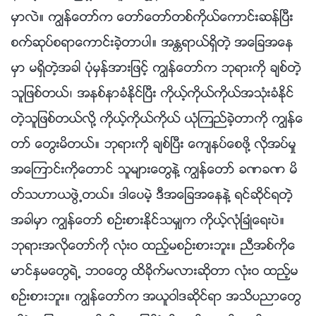
မွာလဲ။ ကြၽန္ေတာ္က ေတာ္ေတာ္တစ္ကိုယ္ေကာင္းဆန္ၿပီး
စက္ဆုပ္စရာေကာင္းခဲ့တာပါ။ အႏၲရာယ္ရွိတဲ့ အေျခအေန
မွာ မရွိတဲ့အခါ ပုံမွန္အားျဖင့္ ကြၽန္ေတာ္က ဘုရားကို ခ်စ္တဲ့
သူျဖစ္တယ္၊ အနစ္နာခံႏိုင္ၿပီး ကိုယ့္ကိုယ္ကိုယ္အသုံးခံႏိုင္
တဲ့သူျဖစ္တယ္လို႔ ကိုယ့္ကိုယ္ကိုယ္ ယုံၾကည္ခဲ့တာကို ကြၽန္ေ
တာ္ ေတြးမိတယ္။ ဘုရားကို ခ်စ္ၿပီး ေက်နပ္ေစဖို႔ လိုအပ္မႈ
အေၾကာင္းကိုေတာင္ သူမ်ားေတြနဲ႔ ကြၽန္ေတာ္ ခဏခဏ မိ
တ္သဟာယဖြဲ႕တယ္။ ဒါေပမဲ့ ဒီအေျခအေနနဲ႔ ရင္ဆိုင္ရတဲ့
အခါမွာ ကြၽန္ေတာ္ စဥ္းစားႏိုင္သမွ်က ကိုယ့္လုံၿခဳံေရးပဲ။
ဘုရားအလိုေတာ္ကို လုံးဝ ထည့္မစဥ္းစားဘူး။ ညီအစ္ကိုေ
မာင္ႏွမေတြရဲ႕ ဘဝေတြ ထိခိုက္မလားဆိုတာ လုံးဝ ထည့္မ
စဥ္းစားဘူး။ ကြၽန္ေတာ္က အယူဝါဒဆိုင္ရာ အသိပညာေတြ