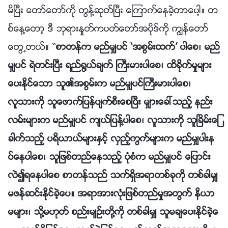
မိၿပီး ေတာ္ေတာ္ကို တြန႔္ဆုတ္ၿပီး ေၾကာက္ေနခဲ့တာေပါ့။ တ
စ္ေန႔ေတာ့ ဒီ ဘုရားႏႈတ္ကပတ္ေတာ္အပိုဒ္ကို ကြၽန္ေတာ္
ေတြ႕တယ္။ “
စာတန္က မည္မွ်ပင္ ‘အစြမ္းထက္’ ပါေစ၊ မည္
မွ်ပင္ ရဲတင္းၿပီး ရည္႐ြယ္ခ်က္ ႀကီးမားပါေစ၊ ထိခိုက္မႈမ်ား
ေပးႏိုင္ေသာ သူ၏အစြမ္းက မည္မွ်ပင္ႀကီးမားပါေစ၊
လူသားကို သူေဖာက္ျပန္ပ်က္စီးေစၿပီး မွ်ားေခၚသည့္ နည္း
လမ္းမ်ားက မည္မွ်ပင္ က်ယ္ျပန္႔ပါေစ၊ လူသားကို သူၿခိမ္းေျ
ခာက္သည့္ ပရိယာယ္မ်ားႏွင့္ လွည့္ကြက္မ်ားက မည္မွ်ပါးန
ပ္ေနပါေစ၊ သူျဖစ္တည္ေနသည့္ ပုံစံက မည္မွ်ပင္ ေျပာင္း
လဲ၍ရေနပါေစ စာတန္သည္ သက္ရွိအရာတစ္ခုကို တစ္ခါမွ်
မဖန္ဆင္းႏိုင္ခဲ့ေပ။ အရာအားလုံးျဖစ္တည္မႈအတြက္ နိယာ
မမ်ား၊ သို႔မဟုတ္ စည္းမ်ဥ္းတို႔ကို တစ္ခါမွ် သူမခ်ေပးႏိုင္ခဲ့ေ