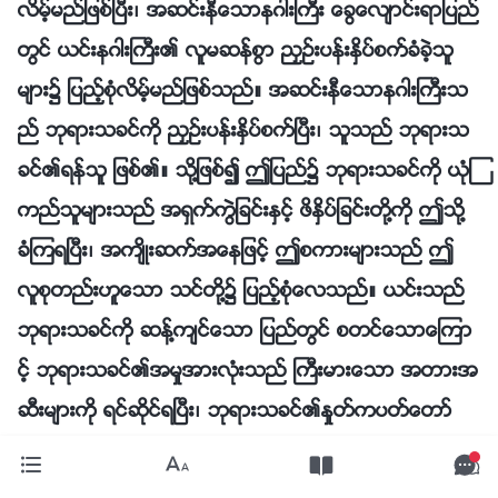
လိမ့္မည္ျဖစ္ၿပီး၊ အဆင္းနီေသာနဂါးႀကီး ေခြေလ်ာင္းရာျပည္
တြင္ ယင္းနဂါးႀကီး၏ လူမဆန္စြာ ညႇဥ္းပန္းႏွိပ္စက္ခံခဲ့သူ
မ်ား၌ ျပည့္စုံလိမ့္မည္ျဖစ္သည္။ အဆင္းနီေသာနဂါးႀကီးသ
ည္ ဘုရားသခင္ကို ညႇဥ္းပန္းႏွိပ္စက္ၿပီး၊ သူသည္ ဘုရားသ
ခင္၏ရန္သူ ျဖစ္၏။ သို႔ျဖစ္၍ ဤျပည္၌ ဘုရားသခင္ကို ယုံၾ
ကည္သူမ်ားသည္ အရွက္ကြဲျခင္းႏွင့္ ဖိႏွိပ္ျခင္းတို႔ကို ဤသို႔
ခံၾကရၿပီး၊ အက်ိဳးဆက္အေနျဖင့္ ဤစကားမ်ားသည္ ဤ
လူစုတည္းဟူေသာ သင္တို႔၌ ျပည့္စုံေလသည္။ ယင္းသည္
ဘုရားသခင္ကို ဆန႔္က်င္ေသာ ျပည္တြင္ စတင္ေသာေၾကာ
င့္ ဘုရားသခင္၏အမႈအားလုံးသည္ ႀကီးမားေသာ အတားအ
ဆီးမ်ားကို ရင္ဆိုင္ရၿပီး၊ ဘုရားသခင္၏ႏႈတ္ကပတ္ေတာ္
မ်ားစြာ ၿပီးေျမာက္ျခင္းသည္ အခ်ိန္ၾကာေလသည္။ ဤအေၾ
ကာင္းေၾကာင့္၊ ဘုရားသခင္၏ႏႈတ္ကပတ္ေတာ္၏ အက်ိဳး