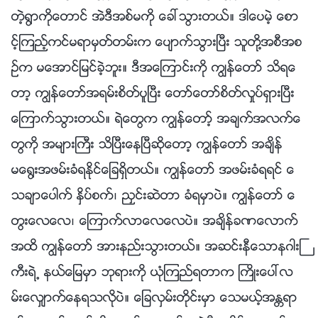
တဲ့႐ြာကိုေတာင္ အဲဒီအစ္မကို ေခၚသြားတယ္။ ဒါေပမဲ့ ေစာ
င့္ၾကည့္ကင္မရာမွတ္တမ္းက ေပ်ာက္သြားၿပီး သူတို႔အစီအစ
ဥ္က မေအာင္ျမင္ခဲ့ဘူး။ ဒီအေၾကာင္းကို ကြၽန္ေတာ္ သိရေ
တာ့ ကြၽန္ေတာ္အရမ္းစိတ္ပူၿပီး ေတာ္ေတာ္စိတ္လႈပ္ရွားၿပီး
ေၾကာက္သြားတယ္။ ရဲေတြက ကြၽန္ေတာ့္ အခ်က္အလက္ေ
တြကို အမ်ားႀကီး သိၿပီးေနၿပီဆိုေတာ့ ကြၽန္ေတာ္ အခ်ိန္
မေ႐ြးအဖမ္းခံရႏိုင္ေျခရွိတယ္။ ကြၽန္ေတာ္ အဖမ္းခံရရင္ ေ
သခ်ာေပါက္ ႏွိပ္စက္၊ ညႇင္းဆဲတာ ခံရမွာပဲ။ ကြၽန္ေတာ္ ေ
တြးေလေလ၊ ေၾကာက္လာေလေလပဲ။ အခ်ိန္ခဏေလာက္
အထိ ကြၽန္ေတာ္ အားနည္းသြားတယ္။ အဆင္းနီေသာနဂါးႀ
ကီးရဲ႕ နယ္ေျမမွာ ဘုရားကို ယုံၾကည္ရတာက ႀကိဳးေပၚလ
မ္းေလွ်ာက္ေနရသလိုပဲ။ ေျခလွမ္းတိုင္းမွာ ေသမယ့္အႏၲရာ