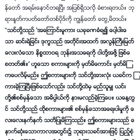
န္ေတာ္ အရမ္းေနာင္တရၿပီး အျပစ္ရွိသလို ခံစားရတယ္။ ဘု
ရားႏႈတ္ကပတ္ေတာ္တစ္ပိုဒ္ကို ကြၽန္ေတာ္ ေတြ႕မိတယ္။
“
သင္တို႔သည္ ‘အေၾကာင္းမူကား ယခုခဏခံရ၍ ေပါ့ပါးေ
သာ ဆင္းရဲျခင္း ဒုကၡသည္ အတိုင္းအထက္ အလြန္ႀကီးျမတ္
ေလးလံေသာ နိစၥထာဝရ ဘုန္းအသေရကို ငါတို႔အဖို႔ ျဖစ္ေ
စတတ္၏။’ ဟူေသာ စကားမ်ားကို မွတ္မိေကာင္း မွတ္မိၾ
ကေပလိမ့္မည္။ ဤစကားမ်ားကို သင္တို႔အားလုံး ယခင္က ၾ
ကားခဲ့ၾကၿပီးျဖစ္ေသာ္လည္း သင္တို႔ထဲမွ မည္သူမွ် ယင္း
တို႔၏စစ္မွန္ေသာ အဓိပၸါယ္ကို နားမလည္ခဲ့ၾကေပ။ ယေန႔တြ
င္ သင္တို႔သည္ ထိုစကားမ်ား၏ စစ္မွန္ေသာအေရးပါမႈကို ေ
လးေလးနက္နက္ သတိျပဳမိၾကသည္။ ဤစကားမ်ားသည္ ေ
နာက္ဆုံးေသာကာလအတြင္း၌ ဘုရားသခင္အားျဖင့္ ျပည့္စုံ