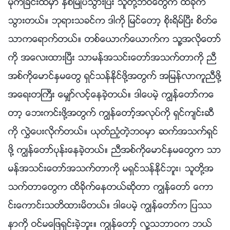
မိုက္ျခင္းထဲမွာ ႏွစ္ျမဳပ္သြားၿပီး သူတို႔ဘဝေတြက ထိခိုက္
သြားတယ္။ ဘုရားသခင္က ဒါကို ျမင္ေတာ့ စိုးရိမ္ၿပီး စိတ္ေ
သာကေရာက္တယ္။ တစ္ေယာက္ေယာက္က သူ႔အလိုေတာ္
ကို အေလးထားၿပီး သာမန္အသင္းေတာ္အသက္တာကို ညီ
အစ္ကိုေမာင္ႏွမေတြ ရွင္သန္ႏိုင္ဖို႔အတြက္ အျမန္လာကူညီဖို႔
အေရးတႀကီး ေမွ်ာ္လင့္ေနခဲ့တယ္။ ဒါေပမဲ့ ကြၽန္ေတာ္ကေ
တာ့ ေဘးကင္းဖို႔အတြက္ ကြၽန္ေတာ့္အလုပ္ကို ရွင္က်င္းဆီ
ကို လႊဲေပးလိုက္တယ္။ ယုတ္ညံ့တဲ့ဘဝမွာ ဆက္အသက္ရွင္
ဖို႔ ကြၽန္ေတာ္ပုန္းေနခဲ့တယ္။ ညီအစ္ကိုေမာင္ႏွမေတြက သာ
မန္အသင္းေတာ္အသက္တာကို မရွင္သန္ႏိုင္ဘူး၊ သူတို႔အ
သက္တာေတြက ထိခိုက္ေနတယ္ဆိုတာ ကြၽန္ေတာ္ ေကာ
င္းေကာင္းသတိထားမိတယ္။ ဒါေပမဲ့ ကြၽန္ေတာ္က ျပႆ
နာကို ဝင္မေျဖရွင္းခဲ့ဘူး။ ကြၽန္ေတာ့္ လူ႔သဘာဝက ဘယ္