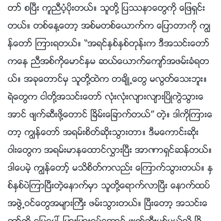
တာ္ စၿပီး ကူညီပံ့ပိုးတယ္။ သူတို႔ ျပႆနာေတြကို ေျဖရွင္း
တယ္။ တစ္ေန႔ေတာ့ အစ္မတစ္ေယာက္က ေျပာတာကို ကြၽ
န္ေတာ္ ၾကားရတယ္။ “အရင္ႏွစ္ႏွစ္တုန္းက ဒီအသင္းေတာ္
ကေန ညီအစ္ကိုေမာင္ႏွမ ဆယ္ေယာက္ေက်ာ္အဖမ္းခံရတ
ယ္။ အခုေတာင္မွ သူတို႔ထဲက တခ်ိဳ႕ေတြ မလြတ္ေသးဘူး။
ရဲေတြက ငါတို႔အသင္းေတာ္ လုံးလုံးလ်ားလ်ားၿပိဳကြဲသြားေ
အာင္ ဖ်က္ဆီးဖို႔ေတာင္ ၿခိမ္းေျခာက္တယ္” တဲ့။ ဒါကိုၾကားေ
တာ့ ကြၽန္ေတာ္ အရမ္းစိတ္ဆိုးသြားတာ။ ဒီမေကာင္းဆိုး
ဝါးေတြက အရမ္းမာနေထာင္လႊားၿပီး အာဏာရွင္ဆန္တယ္။
ဒါေပမဲ့ ကြၽန္ေတာ့္ မသိစိတ္ကလည္း ေၾကာက္သြားတယ္။ ႏွ
စ္ႏွစ္ပဲၾကာၿပီးတဲ့ေနာက္မွာ သူတို႔ေရာက္လာၿပီး ေနာက္ထပ္
အဖြဲ႕ဝင္ေတြအမ်ားႀကီး ဖမ္းသြားတယ္။ ၿပီးေတာ့ အသင္းေ