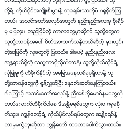
ဝကင္းမဲ့တယ္ဆိုတာကို ဘုရားသခင္က ဖြင့္ျပတယ္။ သူ
တို႔ရဲ႕ ကိုယ္ပိုင္အက်ိဳးစီးပြားနဲ႔ သုခခ်မ္းသာကိုပဲ ဂ႐ုစိုက္ၾက
တယ္။ အသင္းေတာ္အလုပ္အတြက္ နည္းနည္းေလးမွ စိုးရိမ္
မႈ မျပဘူး။ တည္ၿငိမ္တဲ့ ကာလေတြမွာဆိုရင္ သူတို႔ေတြက
သူတို႔တာဝန္အေပၚ စိတ္အားထက္သန္တယ္ဆိုတဲ့ မွားယြင္း
တဲ့အျမင္ကို လူေတြကို ျပတယ္။ ဒါေပမဲ့ နည္းနည္းေလး
အႏၲရာယ္ရွိတဲ့ လကၡဏာရွိလိုက္တာနဲ႔၊ သူတို႔ကိုယ္တိုင္ရဲ႕
လုံၿခဳံမႈကို ထိခိုက္ႏိုင္တဲ့ အေျခအေနတစ္ခုခုရွိတာနဲ႔ သူ
တို႔တာဝန္ေတြကို စြန႔္လႊတ္ၿပီး ေနာက္ဆုတ္ေနၾကတယ္။
ဒါေၾကာင့္ အသင္းေတာ္အလုပ္နဲ႔ ညီအစ္ကိုေမာင္ႏွမေတြကို
ဘယ္ေလာက္ထိခိုက္ပါေစ ဒီအႏၲိခရစ္ေတြက လုံးဝ ဂ႐ုမစို
က္ဘူး။ ကြၽန္ေတာ့္ရဲ႕ ကိုယ္ပိုင္လုပ္ရပ္ေတြက အႏၲိခရစ္နဲ႔
ဘာမွမကြဲဘူးဆိုတာ ကြၽန္ေတာ္ သေဘာေပါက္သြားတယ္။