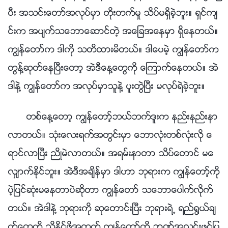
ပီး အသင္းေတာ္အလုပ္မွာ တိုးတက္မႈ သိပ္မရွိခဲ့ဘူး။ ရွင္က်
င္းက အပ်က္သေဘာေဆာင္တဲ့ အေျခအေနမွာ ရွိေနတယ္။
ကြၽန္ေတာ္က ဒါကို သတိထားမိတယ္။ ဒါေပမဲ့ ကြၽန္ေတာ္က
တြန႔္ဆုတ္ေနၿပီးေတာ့ အဲဒီေန႔ေတြကို ေၾကာက္ေနတယ္။ အဲ
ဒါနဲ႔ ကြၽန္ေတာ္က အလုပ္မွာသူနဲ႔ ပူးတြဲၿပီး မလုပ္ရဲခဲ့ဘူး။
တစ္ေန႔ေတာ့ ကြၽန္ေတာ့္ဘယ္ဘက္ဒူးက နည္းနည္းနာ
လာတယ္။ သုံးေလးရက္အတြင္းမွာ ေဘာလုံးတစ္လုံးလို ေ
ရာင္လာၿပီး ညိဳမဲလာတယ္။ အရမ္းနာတာ သိပ္ေတာင္ မေ
လွ်ာက္ႏိုင္ဘူး။ အဲဒီအခ်ိန္မွာ ဒါဟာ ဘုရားက ကြၽန္ေတာ့္ကို
ပဲ့ျပင္ဆုံးမေနတာပဲဆိုတာ ကြၽန္ေတာ္ သေဘာေပါက္လိုက္
တယ္။ အဲဒါနဲ႔ ဘုရားကို ဆုေတာင္းၿပီး ဘုရားရဲ႕ ရည္႐ြယ္ခ်
က္ေတြကို သိႏိုင္ဖို႔အတြက္ ကြၽန္ေတာ့္ကို ဉာဏ္အလင္းဖြင့္ျပ