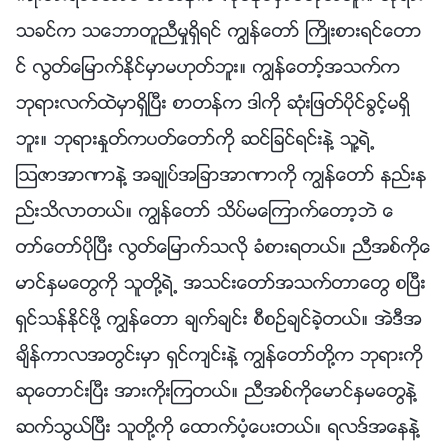
သခင္က သေဘာတူညီမႈရွိရင္ ကြၽန္ေတာ္ ႀကိဳးစားရင္ေတာ
င္ လြတ္ေျမာက္ႏိုင္မွာမဟုတ္ဘူး။ ကြၽန္ေတာ့္အသက္က
ဘုရားလက္ထဲမွာရွိၿပီး စာတန္က ဒါကို ဆုံးျဖတ္ပိုင္ခြင့္မရွိ
ဘူး။ ဘုရားႏႈတ္ကပတ္ေတာ္ကို ဆင္ျခင္ရင္းနဲ႔ သူ႔ရဲ႕
ဩဇာအာဏာနဲ႔ အခ်ဳပ္အျခာအာဏာကို ကြၽန္ေတာ္ နည္းန
ည္းသိလာတယ္။ ကြၽန္ေတာ္ သိပ္မေၾကာက္ေတာ့ဘဲ ေ
တာ္ေတာ္ပိုၿပီး လြတ္ေျမာက္သလို ခံစားရတယ္။ ညီအစ္ကိုေ
မာင္ႏွမေတြကို သူတို႔ရဲ႕ အသင္းေတာ္အသက္တာေတြ စၿပီး
ရွင္သန္ႏိုင္ဖို႔ ကြၽန္ေတာ ခ်က္ခ်င္း စီစဥ္ခ်င္ခဲ့တယ္။ အဲဒီအ
ခ်ိန္ကာလအတြင္းမွာ ရွင္က်င္းနဲ႔ ကြၽန္ေတာ္တို႔က ဘုရားကို
ဆုေတာင္းၿပီး အားကိုးၾကတယ္။ ညီအစ္ကိုေမာင္ႏွမေတြနဲ႔
ဆက္သြယ္ၿပီး သူတို႔ကို ေထာက္ပံ့ေပးတယ္။ ရလဒ္အေနနဲ႔