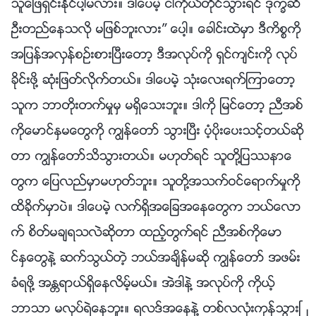
သူေျဖရွင္းႏိုင္ပါ့မလား။ ဒါေပမဲ့ ငါကိုယ္တိုင္သြားရင္ ဒုကၡဆီ
ဦးတည္ေနသလို မျဖစ္ဘူးလား” ေပါ့။ ေခါင္းထဲမွာ ဒီကိစၥကို
အျပန္အလွန္စဥ္းစားၿပီးေတာ့ ဒီအလုပ္ကို ရွင္က်င္းကို လုပ္
ခိုင္းဖို႔ ဆုံးျဖတ္လိုက္တယ္။ ဒါေပမဲ့ သုံးေလးရက္ၾကာေတာ့
သူက ဘာတိုးတက္မႈမွ မရွိေသးဘူး။ ဒါကို ျမင္ေတာ့ ညီအစ္
ကိုေမာင္ႏွမေတြကို ကြၽန္ေတာ္ သြားၿပီး ပံ့ပိုးေပးသင့္တယ္ဆို
တာ ကြၽန္ေတာ္သိသြားတယ္။ မဟုတ္ရင္ သူတို႔ျပႆနာေ
တြက ေျပလည္မွာမဟုတ္ဘူး။ သူတို႔အသက္ဝင္ေရာက္မႈကို
ထိခိုက္မွာပဲ။ ဒါေပမဲ့ လက္ရွိအေျခအေနေတြက ဘယ္ေလာ
က္ စိတ္မခ်ရသလဲဆိုတာ ထည့္တြက္ရင္ ညီအစ္ကိုေမာ
င္ႏွေတြနဲ႔ ဆက္သြယ္တဲ့ ဘယ္အခ်ိန္မဆို ကြၽန္ေတာ္ အဖမ္း
ခံရဖို႔ အႏၲရာယ္ရွိေနလိမ့္မယ္။ အဲဒါနဲ႔ အလုပ္ကို ကိုယ့္
ဘာသာ မလုပ္ရဲေနဘူး။ ရလဒ္အေနနဲ႔ တစ္လလုံးကုန္သြားၿ