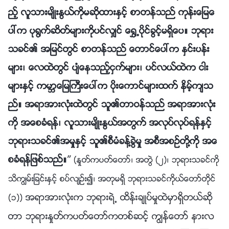
ည့္ လူသားမ်ိဳးႏြယ္ကိုမဆိုထားႏွင့္ စာတန္သည္ ကုန္းေျမေ
ပၚက ပု႐ြက္ဆိတ္မ်ားကိုပင္လွ်င္ ေ႐ႊ႕ပိုင္ခြင့္မရွိေပ။ ဘုရား
သခင္၏ အျမင္တြင္ စာတန္သည္ ေတာင္ေပၚက ႏွင္းပန္း
မ်ား၊ ေလထဲတြင္ ပ်ံေနသည့္ငွက္မ်ား၊ ပင္လယ္ထဲက ငါး
မ်ားႏွင့္ ကမာၻေျမႀကီးေပၚက ပိုးေကာင္မ်ားထက္ နိမ့္က်သ
ည္။ အရာအားလုံးထဲတြင္ သူ၏တာဝန္သည္ အရာအားလုံး
ကို အေစခံရန္၊ လူသားမ်ိဳးႏြယ္အတြက္ အလုပ္လုပ္ရန္ႏွင့္
ဘုရားသခင္၏အမႈႏွင့္ သူ၏စီမံခန္႔ခြဲမႈ အစီအစဥ္တို႔ကို အေ
စခံရန္ျဖစ္သည္။
”
(ႏႈတ္ကပတ္ေတာ္၊ အတြဲ (၂)၊ ဘုရားသခင္ကို
သိကြၽမ္းျခင္းႏွင့္ စပ္လ်ဥ္း၍၊ အတုမရွိ ဘုရားသခင္ကိုယ္ေတာ္တိုင္
အရာအားလုံးက ဘုရားရဲ႕ ထိန္းခ်ဳပ္မႈထဲမွာရွိတယ္ဆို
(၁))
တာ ဘုရားႏႈတ္ကပတ္ေတာ္ကတစ္ဆင့္ ကြၽန္ေတာ္ နားလ