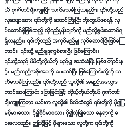
ရွိသည္။ လူမ်ားသည္ ပုံမွန္အားျဖင့္ မည္သို႔ ကိုယ့္ကိုယ္ကို
ယ္ ဂုဏ္တင္ခ်ီးက်ဴးၿပီး သက္ေသခံၾကသနည္း။ ၎တို႔သည္
လူအမ်ားအား ၎တို႔ကို အထင္ႀကီးၿပီး ကိုးကြယ္ေစရန္ လု
ပ္ေဆာင္ဖို႔ျဖစ္သည့္ ထိုရည္မွန္းခ်က္ကို မည္သို႔စြမ္းေဆာင္ရ
ရွိသနည္း။ ၎တို႔သည္ အလုပ္မည္မွ် လုပ္ေဆာင္ၿပီးျဖစ္ေၾ
ကာင္း၊ ၎တို႔ မည္မွ်ဒုကၡခံစားၿပီး ျဖစ္ေၾကာင္း၊
၎တို႔သည္ မိမိတို႔ကိုယ္ကို မည္မွ် အသုံးခံၿပီး ျဖစ္ေၾကာင္းႏွ
င့္၊ မည္သည့္အဖိုးအခကို ေပးဆပ္ၿပီး ျဖစ္ေၾကာင္းတို႔ကို သ
က္ေသခံၾကသည္။ ၎တို႔သည္ သူတို႔၏ အရည္အေသြးေ
ကာင္းအေၾကာင္း ေျပာျခင္းျဖင့္ ကိုယ့္ကိုယ္ကိုယ္ ဂုဏ္တင္
ခ်ီးက်ဴးၾကကာ ယင္းက လူတို႔၏ စိတ္ထဲတြင္ ၎တို႔ကို ပို၍ျ
မင့္မားေသာ၊ ပို၍ခိုင္မာေသာ၊ ပို၍လုံၿခဳံေသာ ေနရာကို ေ
ပးေလသည္။ ဤသို႔ျဖင့္ ပိုမ်ားေသာ လူတို႔က ၎တို႔ကို