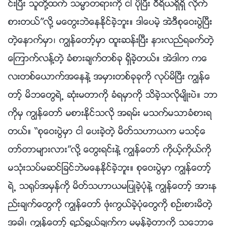
င္းၿပီး သူတို႔ထက္ သမၼာတရားကို ငါ ပိုၿပီး ဝီရိယရွိရွိ လိုက္
စားတယ္”လို႔ မေတြးဘဲေနႏိုင္ခဲ့ဘူး။ ဒါေပမဲ့ အဲဒီစုေဝးပြဲၿပီး
တဲ့ေနာက္မွာ၊ ကြၽန္ေတာ့္မွာ ထူးဆန္းၿပီး နားလည္ရခက္တဲ့
ေၾကာက္လန႔္တဲ့ ခံစားခ်က္တစ္ခု ရွိခဲ့တယ္။ အဲဒါက ကေ
လးတစ္ေယာက္အေနနဲ႔ အမွားတစ္ခုခုကို လုပ္မိၿပီး ကြၽန္ေ
တာ့္ မိဘေတြရဲ႕ ဆုံးမတာကို ခံရမွာကို သိခဲ့သလိုမ်ိဳးပဲ။ ဘာ
ကိုမွ ကြၽန္ေတာ္ မစားႏိုင္သလို အရမ္း မသက္မသာခံစားရ
တယ္။ “စုေဝးပြဲမွာ ငါ ေပးခဲ့တဲ့ မိတ္သဟာယက မသင့္ေ
တာ္တာမ်ားလား”လို႔ ေတြးရင္းနဲ႔ ကြၽန္ေတာ္ ကိုယ့္ကိုယ္ကို
မသုံးသပ္မဆင္ျခင္ဘဲမေနႏိုင္ခဲ့ဘူး။ စုေဝးပြဲမွာ ကြၽန္ေတာ့္
ရဲ႕ သ႐ုပ္အမွန္ကို မိတ္သဟာယမျပဳခဲ့ပုံနဲ႔ ကြၽန္ေတာ့္ အားန
ည္းခ်က္ေတြကို ကြၽန္ေတာ္ ဖုံးကြယ္ခဲ့ပုံေတြကို စဥ္းစားမိတဲ့
အခါ၊ ကြၽန္ေတာ့္ ရည္႐ြယ္ခ်က္က မမွန္ခဲ့တာကို သေဘာေ