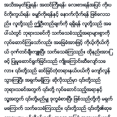
အသိအမွတ္ျပဳရန္၊ အထင္ႀကီးရန္၊ ေလးစားရန္အျပင္ ကိုးပ
င္ကိုးကြယ္ရန္၊ ေမွ်ာ္ကိုးရန္ႏွင့္ ေနာက္လိုက္ရန္ ျဖစ္ေလသ
ည္။ လူတို႔သည္ ဤဦးတည္ခ်က္ကို ရရွိရန္ လူတို႔သည္ အေ
ပၚယံတြင္ ဘုရားသခင္ကို သက္ေသခံသည့္အရာမ်ားစြာကို
လုပ္ေဆာင္ၾကေသာ္လည္း အေျခခံအားျဖင့္ ကိုယ့္ကိုယ္ကို
ယ္ ဂုဏ္တင္ခ်ီးက်ဴးၿပီး သက္ေသခံၾကသည္။ ထိုနည္းအားျ
ဖင့္ ျပဳမူေဆာင္႐ြက္ျခင္းသည္ က်ိဳးေၾကာင္းဆီေလ်ာ္သေ
လာ။ ၎တို႔သည္ ဆင္ျခင္တုံတရားနယ္ပယ္ကို ေက်ာ္လြန္
သြားၾကၿပီး အရွက္မရွိၾက၊ ဆိုလိုသည္မွာ ၎တို႔သည္
ဘုရားသခင္အတြက္ ၎တို႔ လုပ္ေဆာင္သည့္အရာႏွင့္
သူ႔အတြက္ ၎တို႔မည္မွ် ဒုကၡခံစားၿပီး ျဖစ္သည္တို႔ကို မရွက္
မေၾကာက္ သက္ေသခံၾကသည္။ ၎တို႔သည္ ၎တို႔၏ဆုေ