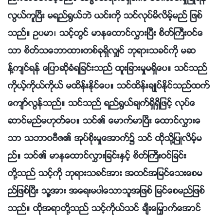
လြယ္ကူၿပီး မရည္႐ြယ္ဘဲ ယင္းကို သင္လုပ္မိလိမ့္မည္ ျဖစ္
သည္။ ဥပမာ၊ သင့္တြင္ မာနေထာင္လႊားၿပီး စိတ္ႀကီးဝင္ေ
သာ စိတ္သေဘာထားတစ္ခုရွိလွ်င္ ဘုရားသခင္ကို မဆ
န္႔က်င္ရန္ ေျပာဆိုခံရျခင္းသည္ ထူးျခားမႈမရွိေပ။ သင္သည္
ကိုယ့္ကိုယ္ကိုယ္ မထိန္းႏိုင္ေပ။ သင္ထိန္းခ်ဳပ္ႏိုင္သည္ထက္
ေက်ာ္လြန္သည္။ သင္သည္ ရည္႐ြယ္ခ်က္ရွိရွိျဖင့္ လုပ္ေ
ဆာင္မည္မဟုတ္ေပ။ သင္၏ ေမာက္မာၿပီး ေထာင္လႊားေ
သာ သဘာဝဗီဇ၏ အုပ္စိုးမႈေအာက္၌ သင္ ထိုသို႔ျပဳလိမ့္မ
ည္။ သင္၏ မာနေထာင္လႊားျခင္းႏွင့္ စိတ္ႀကီးဝင္ျခင္း
တို႔သည္ သင့္ကို ဘုရားသခင္အား အထင္အျမင္ေသးေစမ
ည္ျဖစ္ၿပီး သူ႔အား အေရးမပါေသာသူအျဖစ္ ျမင္ေစမည္ျဖစ္
သည္။ ထိုအရာတို႔သည္ သင့္ကိုယ္သင္ ခ်ီးေျမႇာက္ေအာင္