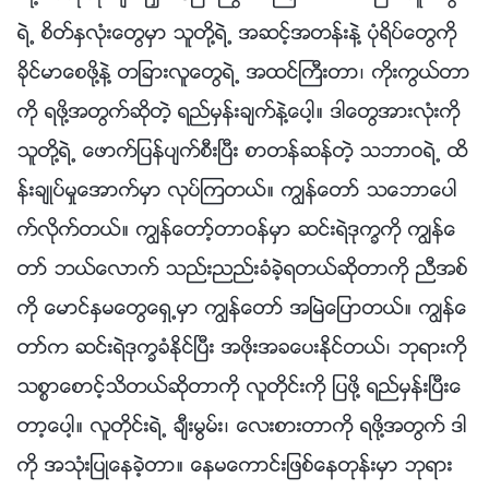
ရဲ႕ စိတ္ႏွလုံးေတြမွာ သူတို႔ရဲ႕ အဆင့္အတန္းနဲ႔ ပုံရိပ္ေတြကို
ခိုင္မာေစဖို႔နဲ႔ တျခားလူေတြရဲ႕ အထင္ႀကီးတာ၊ ကိုးကြယ္တာ
ကို ရဖို႔အတြက္ဆိုတဲ့ ရည္မွန္းခ်က္နဲ႔ေပါ့။ ဒါေတြအားလုံးကို
သူတို႔ရဲ႕ ေဖာက္ျပန္ပ်က္စီးၿပီး စာတန္ဆန္တဲ့ သဘာဝရဲ႕ ထိ
န္းခ်ဳပ္မႈေအာက္မွာ လုပ္ၾကတယ္။ ကြၽန္ေတာ္ သေဘာေပါ
က္လိုက္တယ္။ ကြၽန္ေတာ့္တာဝန္မွာ ဆင္းရဲဒုကၡကို ကြၽန္ေ
တာ္ ဘယ္ေလာက္ သည္းညည္းခံခဲ့ရတယ္ဆိုတာကို ညီအစ္
ကို ေမာင္ႏွမေတြေရွ႕မွာ ကြၽန္ေတာ္ အၿမဲေျပာတယ္။ ကြၽန္ေ
တာ္က ဆင္းရဲဒုကၡခံႏိုင္ၿပီး အဖိုးအခေပးႏိုင္တယ္၊ ဘုရားကို
သစၥာေစာင့္သိတယ္ဆိုတာကို လူတိုင္းကို ျပဖို႔ ရည္မွန္းၿပီးေ
တာ့ေပါ့။ လူတိုင္းရဲ႕ ခ်ီးမြမ္း၊ ေလးစားတာကို ရဖို႔အတြက္ ဒါ
ကို အသုံးျပဳေနခဲ့တာ။ ေနမေကာင္းျဖစ္ေနတုန္းမွာ ဘုရား