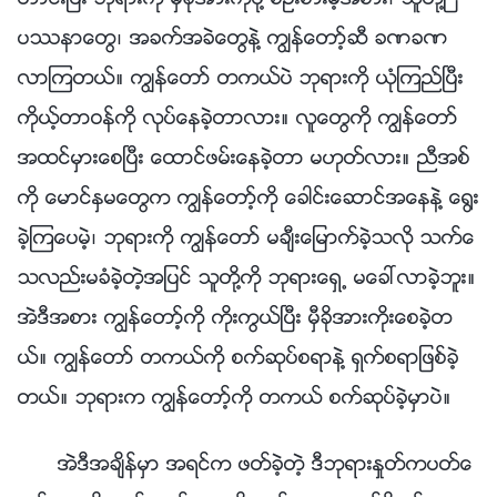
ပႆနာေတြ၊ အခက္အခဲေတြနဲ႔ ကြၽန္ေတာ့္ဆီ ခဏခဏ
လာၾကတယ္။ ကြၽန္ေတာ္ တကယ္ပဲ ဘုရားကို ယုံၾကည္ၿပီး
ကိုယ့္တာဝန္ကို လုပ္ေနခဲ့တာလား။ လူေတြကို ကြၽန္ေတာ္
အထင္မွားေစၿပီး ေထာင္ဖမ္းေနခဲ့တာ မဟုတ္လား။ ညီအစ္
ကို ေမာင္ႏွမေတြက ကြၽန္ေတာ့္ကို ေခါင္းေဆာင္အေနနဲ႔ ေ႐ြး
ခဲ့ၾကေပမဲ့၊ ဘုရားကို ကြၽန္ေတာ္ မခ်ီးေျမာက္ခဲ့သလို သက္ေ
သလည္းမခံခဲ့တဲ့အျပင္ သူတို႔ကို ဘုရားေရွ႕ မေခၚလာခဲ့ဘူး။
အဲဒီအစား ကြၽန္ေတာ့္ကို ကိုးကြယ္ၿပီး မွီခိုအားကိုးေစခဲ့တ
ယ္။ ကြၽန္ေတာ္ တကယ္ကို စက္ဆုပ္စရာနဲ႔ ရွက္စရာျဖစ္ခဲ့
တယ္။ ဘုရားက ကြၽန္ေတာ့္ကို တကယ္ စက္ဆုပ္ခဲ့မွာပဲ။
အဲဒီအခ်ိန္မွာ အရင္က ဖတ္ခဲ့တဲ့ ဒီဘုရားႏႈတ္ကပတ္ေ