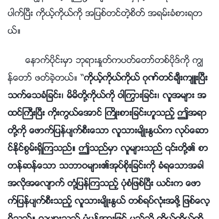
ပါက္ၿပီး ကိုယ့္ကိုယ္ကို အျပစ္တင္တဲ့စိတ္ အရမ္းခံစားရတ
ယ္။
ေနာက္ပိုင္းမွာ ဘုရားႏႈတ္ကပတ္ေတာ္တစ္ပိုဒ္ကို ကြၽ
န္ေတာ္ ဖတ္ခဲ့တယ္။ “
ကိုယ့္ကိုယ္ကိုယ္ ဂုဏ္တင္ခ်ီးက်ဴးၿပီး
သက္ေသခံျခင္း၊ မိမိတို႔ကိုယ္ကို ဝါႂကြားျခင္း၊ လူအမ်ား အ
ထင္ႀကီးၿပီး ကိုးကြယ္ေအာင္ ႀကိဳးစားျခင္းဟူသည့္ ဤအရာ
တို႔ကို ေဖာက္ျပန္ပ်က္စီးေသာ လူသားမ်ိဳးႏြယ္က လုပ္ေဆာ
င္ႏိုင္စြမ္းရွိၾကသည္။ ဤသည္မွာ လူမ်ားသည္ ၎တို႔၏ စာ
တန္ဆန္ေသာ သဘာဝမ်ား၏အုပ္စိုးျခင္းကို ခံရေသာအခါ
အလိုအေလ်ာက္ တုံ႔ျပန္ၾကသည့္ ပုံစံျဖစ္ၿပီး ယင္းက ေဖာ
က္ျပန္ပ်က္စီးသည့္ လူသားမ်ိဳးႏြယ္ တစ္ရပ္လုံးအဖို႔ ျဖစ္ေလ့