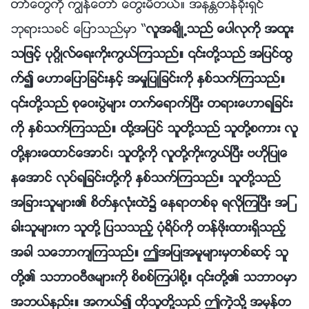
တာ္ေတြကို ကြၽန္ေတာ္ ေတြးမိတယ္။ အနႏၲတန္ခိုးရွင္
ဘုရားသခင္ ေျပာသည္မွာ “
လူအခ်ိဳ႕သည္ ေပါလုကို အထူး
သျဖင့္ ပုဂၢိဳလ္ေရးကိုးကြယ္ၾကသည္။ ၎တို႔သည္ အျပင္ထြ
က္၍ ေဟာေျပာျခင္းႏွင့္ အမႈျပဳျခင္းကို ႏွစ္သက္ၾကသည္။
၎တို႔သည္ စုေဝးပြဲမ်ား တက္ေရာက္ၿပီး တရားေဟာရျခင္း
ကို ႏွစ္သက္ၾကသည္။ ထို႔အျပင္ သူတို႔သည္ သူတို႔စကား လူ
တို႔နားေထာင္ေအာင္၊ သူတို႔ကို လူတို႔ကိုးကြယ္ၿပီး ဗဟိုျပဳေ
နေအာင္ လုပ္ရျခင္းတို႔ကို ႏွစ္သက္ၾကသည္။ သူတို႔သည္
အျခားသူမ်ား၏ စိတ္ႏွလုံးထဲ၌ ေနရာတစ္ခု ရလိုၾကၿပီး အျ
ခားသူမ်ားက သူတို႔ ျပသသည့္ ပုံရိပ္ကို တန္ဖိုးထားရွိသည့္
အခါ သေဘာက်ၾကသည္။ ဤအျပဳအမူမ်ားမွတစ္ဆင့္ သူ
တို႔၏ သဘာဝဗီဇမ်ားကို စိစစ္ၾကပါစို႔။ ၎တို႔၏ သဘာဝမွာ
အဘယ္နည္း။ အကယ္၍ ထိုသူတို႔သည္ ဤကဲ့သို႔ အမွန္တ