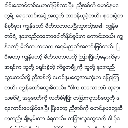
ခါင္းေဆာင္တစ္ေယာက္ျဖစ္လာၿပီး၊ ညီအစ္ကို ေမာင္ႏွမေ
တြရဲ႕ ေရေလာင္းအဖြဲ႕အတြက္ တာဝန္ယူခဲ့တယ္။ စုေဝးပြဲတ
စ္ခုစီမွာ၊ ကြၽန္ေတာ္ မိတ္သဟာယၿပီးသြားတဲ့အခါ၊ ကြၽန္ေ
တာ္ရဲ႕ နားလည္သေဘာေပါက္ႏိုင္စြမ္းက ေကာင္းတယ္၊ ကြၽ
န္ေတာ့္ မိတ္သဟာယက အရမ္းဉာဏ္အလင္းျဖစ္တယ္၊ ၿ
ပီးေတာ့ ကြၽန္ေတာ့္ မိတ္သဟာယကို ၾကားၿပီးတဲ့ေနာက္မွာ
အရင္က သူတို႔ မရွင္းခဲ့တဲ့ ကိစၥတခ်ိဳ႕ကို သူတို႔ နားလည္
သြားတယ္လို႔ ညီအစ္ကို ေမာင္ႏွမေတြအားလုံးက ေျပာၾက
တယ္။ ကြၽန္ေတာ္ေတြးမိတယ္။ “ငါက တေလာကပဲ ဘုရား
သခင္ရဲ႕ အမႈေတာ္ကို လက္ခံခဲ့ၿပီး တျခားလူသစ္ေတြကို ေ
ရေလာင္းေပးႏိုင္ေနၿပီ၊ ၿပီးေတာ့ ညီအစ္ကို ေမာင္ႏွမေတြဆီ
ကလည္း ခ်ီးမြမ္းတာ ခံရတယ္။ တျခားလူေတြထက္ ငါ ပိုေ