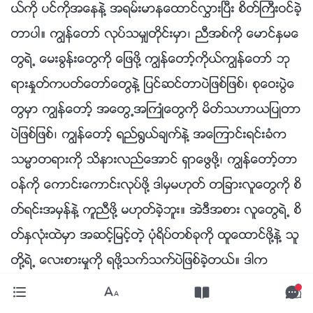
ယ္ကို ပင္ကိုအေနနဲ႔ အရမ္းမာနေထာင္လႊားၿပီး စိတ္ႀကီးဝင္ခဲ့
တာပါ။ ကြၽန္ေတာ္ လုပ္သမွ်တိုင္းမွာ၊ ညီအစ္ကို ေမာင္ႏွမေ
တြရဲ႕ ေမးခြန္းေတြကို ေျဖဖို႔ ကြၽန္ေတာ့္ကိုယ္ကြၽန္ေတာ္ ဘု
ရားႏႈတ္ကပတ္ေတာ္ေတြနဲ႔ ျပင္ဆင္တာပဲျဖစ္ျဖစ္၊ စုေဝးပြဲေ
တြမွာ ကြၽန္ေတာ့္ အေတြ႕အႀကဳံေတြကို မိတ္သဟာယျပဳတာ
ပဲျဖစ္ျဖစ္၊ ကြၽန္ေတာ့္ ရည္႐ြယ္ခ်က္နဲ႔ အေၾကာင္းရင္းခံက
သမၼာတရားကို သိနားလည္ေအာင္ ရွာေဖြဖို႔၊ ကြၽန္ေတာ့္တာ
ဝန္ကို ေကာင္းေကာင္းလုပ္ဖို႔ ဒါမွမဟုတ္ တျခားလူေတြကို စိ
တ္ရင္းအမွန္နဲ႔ ကူညီဖို႔ မဟုတ္ခဲ့ဘူး။ အဲဒီအစား လူေတြရဲ႕ စိ
တ္ႏွလုံးထဲမွာ အဆင့္ျမင့္တဲ့ ပုံရိပ္တစ္ခုကို ထူေထာင္ဖို႔နဲ႔ သူ
တို႔ရဲ႕ ေလးစားမႈကို ရဖို႔သက္သက္ပဲျဖစ္ခဲ့တယ္။ ဒါက
ဘုရားကို ပုန္ကန္ၿပီး အတိုက္အခံလုပ္တာပဲ။ အသင္းေတာ္
ေခါင္းေဆာင္တစ္ေယာက္အေနနဲ႔၊ ဘုရားကို ကြၽန္ေတာ္