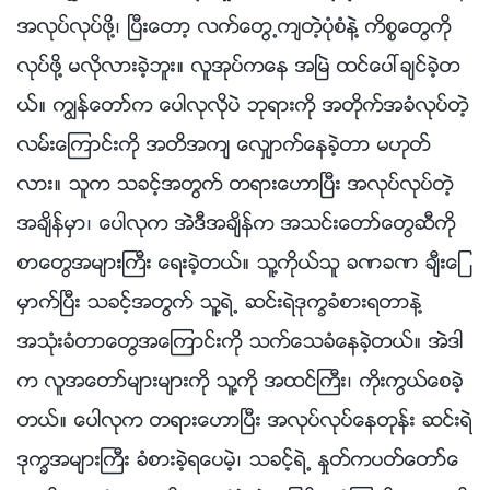
အလုပ္လုပ္ဖို႔၊ ၿပီးေတာ့ လက္ေတြ႕က်တဲ့ပုံစံနဲ႔ ကိစၥေတြကို
လုပ္ဖို႔ မလိုလားခဲ့ဘူး။ လူအုပ္ကေန အၿမဲ ထင္ေပၚခ်င္ခဲ့တ
ယ္။ ကြၽန္ေတာ္က ေပါလုလိုပဲ ဘုရားကို အတိုက္အခံလုပ္တဲ့
လမ္းေၾကာင္းကို အတိအက် ေလွ်ာက္ေနခဲ့တာ မဟုတ္
လား။ သူက သခင့္အတြက္ တရားေဟာၿပီး အလုပ္လုပ္တဲ့
အခ်ိန္မွာ၊ ေပါလုက အဲဒီအခ်ိန္က အသင္းေတာ္ေတြဆီကို
စာေတြအမ်ားႀကီး ေရးခဲ့တယ္။ သူ႔ကိုယ္သူ ခဏခဏ ခ်ီးေျ
မႇာက္ၿပီး သခင့္အတြက္ သူ႔ရဲ႕ ဆင္းရဲဒုကၡခံစားရတာနဲ႔
အသုံးခံတာေတြအေၾကာင္းကို သက္ေသခံေနခဲ့တယ္။ အဲဒါ
က လူအေတာ္မ်ားမ်ားကို သူ႔ကို အထင္ႀကီး၊ ကိုးကြယ္ေစခဲ့
တယ္။ ေပါလုက တရားေဟာၿပီး အလုပ္လုပ္ေနတုန္း ဆင္းရဲ
ဒုကၡအမ်ားႀကီး ခံစားခဲ့ရေပမဲ့၊ သခင့္ရဲ႕ ႏႈတ္ကပတ္ေတာ္ေ