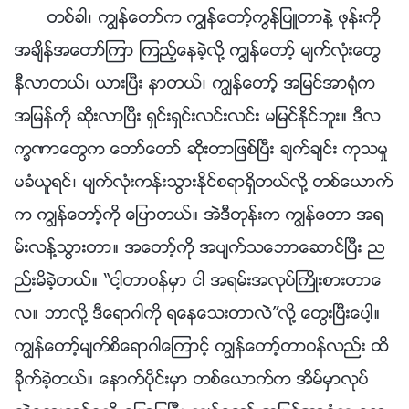
တစ္ခါ၊ ကြၽန္ေတာ္က ကြၽန္ေတာ့္ကြန္ျပဴတာနဲ႔ ဖုန္းကို
အခ်ိန္အေတာ္ၾကာ ၾကည့္ေနခဲ့လို႔ ကြၽန္ေတာ့္ မ်က္လုံးေတြ
နီလာတယ္၊ ယားၿပီး နာတယ္၊ ကြၽန္ေတာ့္ အျမင္အာ႐ုံက
အျမန္ကို ဆိုးလာၿပီး ရွင္းရွင္းလင္းလင္း မျမင္ႏိုင္ဘူး။ ဒီလ
ကၡဏာေတြက ေတာ္ေတာ္ ဆိုးတာျဖစ္ၿပီး ခ်က္ခ်င္း ကုသမႈ
မခံယူရင္၊ မ်က္လုံးကန္းသြားႏိုင္စရာရွိတယ္လို႔ တစ္ေယာက္
က ကြၽန္ေတာ့္ကို ေျပာတယ္။ အဲဒီတုန္းက ကြၽန္ေတာ အရ
မ္းလန႔္သြားတာ။ အေတာ့္ကို အပ်က္သေဘာေဆာင္ၿပီး ည
ည္းမိခဲ့တယ္။ “ငါ့တာဝန္မွာ ငါ အရမ္းအလုပ္ႀကိဳးစားတာေ
လ။ ဘာလို႔ ဒီေရာဂါကို ရေနေသးတာလဲ”လို႔ ေတြးၿပီးေပါ့။
ကြၽန္ေတာ့္မ်က္စိေရာဂါေၾကာင့္ ကြၽန္ေတာ့္တာဝန္လည္း ထိ
ခိုက္ခဲ့တယ္။ ေနာက္ပိုင္းမွာ တစ္ေယာက္က အိမ္မွာလုပ္