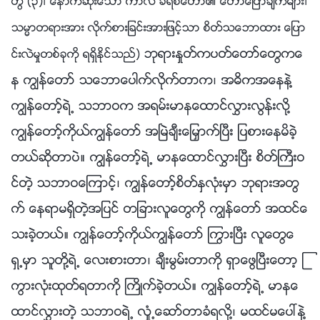
တြဲ (၃)၊ ေနာက္ဆုံးေသာ ကာလ ခရစ္ေတာ္၏ ေဟာေျပာခ်က္မ်ား၊
သမၼာတရားအား လိုက္စားျခင္းအားျဖင့္သာ စိတ္သေဘာထား ေျပာ
ဘုရားႏႈတ္ကပတ္ေတာ္ေတြကေ
င္းလဲမႈတစ္ခုကို ရရွိႏိုင္သည္)
န ကြၽန္ေတာ္ သေဘာေပါက္လိုက္တာက၊ အဓိကအေနနဲ႔
ကြၽန္ေတာ့္ရဲ႕ သဘာဝက အရမ္းမာနေထာင္လႊားလြန္းလို႔
ကြၽန္ေတာ့္ကိုယ္ကြၽန္ေတာ္ အၿမဲခ်ီးေျမႇာက္ၿပီး ျပစားေနမိခဲ့
တယ္ဆိုတာပဲ။ ကြၽန္ေတာ့္ရဲ႕ မာနေထာင္လႊားၿပီး စိတ္ႀကီးဝ
င္တဲ့ သဘာဝေၾကာင့္၊ ကြၽန္ေတာ့္စိတ္ႏွလုံးမွာ ဘုရားအတြ
က္ ေနရာမရွိတဲ့အျပင္ တျခားလူေတြကို ကြၽန္ေတာ္ အထင္ေ
သးခဲ့တယ္။ ကြၽန္ေတာ့္ကိုယ္ကြၽန္ေတာ္ ႂကြားၿပီး လူေတြေ
ရွ႕မွာ သူတို႔ရဲ႕ ေလးစားတာ၊ ခ်ီးမြမ္းတာကို ရွာေဖြၿပီးေတာ့ ႂ
ကြားလုံးထုတ္ရတာကို ႀကိဳက္ခဲ့တယ္။ ကြၽန္ေတာ့္ရဲ႕ မာနေ
ထာင္လႊားတဲ့ သဘာဝရဲ႕ လႈံ႕ေဆာ္တာခံရလို႔၊ မထင္မေပၚနဲ႔