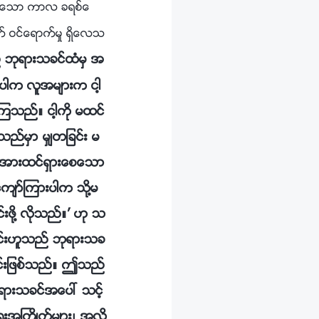
ုံးေသာ ကာလ ခရစ္ေ
္ ဝင္ေရာက္မႈ ရွိေလသ
္ ဘုရားသခင္ထံမွ အ
္ပါက လူအမ်ားက ငါ့
ၾကသည္။ ငါ့ကို မထင္
ည္မွာ မွ်တျခင္း မ
ငါ့အားထင္ရွားေစေသာ
က်ာ္ၾကားပါက သို႔မ
္းဖို႔ လိုသည္။’ ဟု သ
ခင္းဟူသည္ ဘုရားသခ
ျခင္းျဖစ္သည္။ ဤသည္
ုရားသခင္အေပၚ သင့္
ရးအႀကိဳက္မ်ား၊ အလို