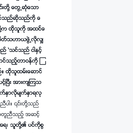
တို႔ ေတြ႕ဆုံေသာ
္သည္ဆိုသည္ကို ေ
ု႔က ထိုသူကို အထင္ေ
မိတ္သဟာယဖြဲ႕လိုလွ်
 ‘သင္သည္ ငါႏွင့္
္သည့္တာဝန္ကို ၾ
္။ ထိုသူထမ္းေဆာင္
ပင့္ၿပီး အားက်ၾကသ
္ႏွာလိုမ်က္ႏွာရလု
ညီပါ။ ၎တို႔သည္
 မတူညီသည့္ အဆင့္
ရ၊ သူတို႔၏ ပင္ကိုစြ