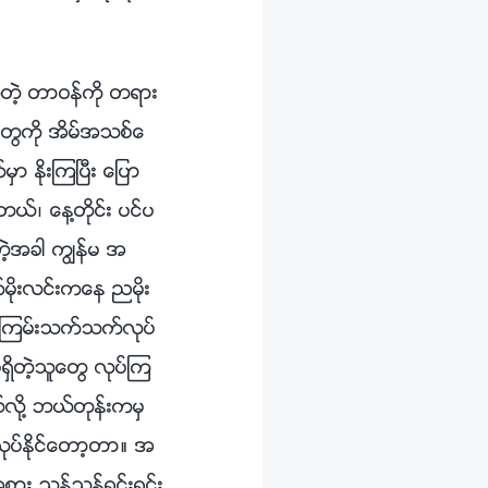
တဲ့ တာဝန္ကို တရား
ေတြကို အိမ္အသစ္ေ
ွာ ႏိုးၾကၿပီး ေျပာ
္၊ ေန႔တိုင္း ပင္ပ
တဲ့အခါ ကြၽန္မ အ
မိုးလင္းကေန ညမိုး
ုပ္ၾကမ္းသက္သက္လုပ္
ွိတဲ့သူေတြ လုပ္ၾက
္လို႔ ဘယ္တုန္းကမွ
လုပ္ႏိုင္ေတာ့တာ။ အ
း သန႔္သန႔္ရွင္းရွင္း