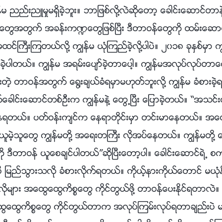
 ကြၽန္မ ညည္းညဴမႈမရွိခဲ့ဘူး။ ဘာျဖစ္လို႔လဲဆိုေတာ့ ေခါင္းေဆာင္
သူေတြအတြက္ အခန္းက႑ေတြျဖစ္ၿပီး ဒီတာဝန္ေတြကို ထမ္းေဆာ
္ႀကီးၾကတယ္လို႔ ကြၽန္မ ယုံၾကည္ခဲ့လို႔ပါပဲ။ ၂၀၁၈ ခုႏွစ္မွာ 
ခဲ့ပါတယ္။ ကြၽန္မ အရမ္းေပ်ာ္ခဲ့တာေပါ့။ ကြၽန္မအလုပ္လုပ္တာေက
ီးတဲ့ တာဝန္အတြက္ ေ႐ြးခ်ယ္ခံရမွာမဟုတ္ဘူးလို႔ ကြၽန္မ ခံစား
င္းေဆာင္တစ္ဦးက ကြၽန္မနဲ႔ ေတြ႕ၿပီး ေျပာခဲ့တယ္။ “အသင္းေတ
ုင္ေနရတယ္။ ပတ္ဝန္းက်င္က ေနရာတိုင္းမွာ တင္းမာေနတယ္။ အေထ
ယူမဲ့သူေတြ ကြၽန္မတို႔ အေရးတႀကီး လိုအပ္ေနတယ္။ ကြၽန္မတို႔ ေဆြ
ကို ဒီတာဝန္ ယူေစခ်င္ပါတယ္”ဆိုၿပီးေတာ့ပါ။ ေခါင္းေဆာင္ရဲ႕ စ
ဝီ ျမည္သြားသလို ခံစားလိုက္ရတယ္။ ကိုယ့္နားကိုယ္ေတာင္ မယုံႏ
္လိုမ်ား အေထြေထြကိစၥေတြ ကိုင္တြယ္ဖို႔ တာဝန္ေပးႏိုင္ရတာလဲ။
ြေထြကိစၥေတြ ကိုင္တြယ္တာက အလုပ္ၾကမ္းလုပ္ရတာခ်ည္းပဲ 