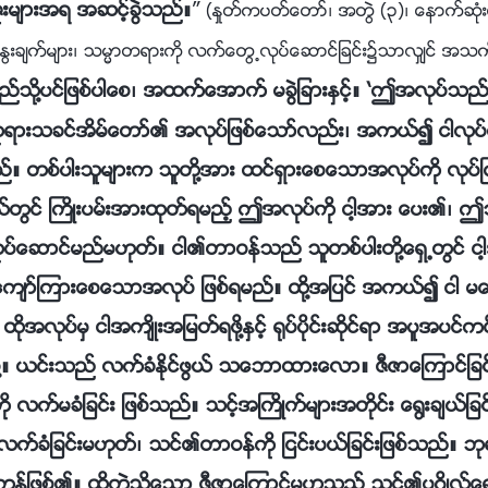
ဇူးမ်ားအရ အဆင့္ခြဲသည္။
”
(ႏႈတ္ကပတ္ေတာ္၊ အတြဲ (၃)၊ ေနာက္ဆ
းခ်က္မ်ား၊ သမၼာတရားကို လက္ေတြ႕လုပ္ေဆာင္ျခင္း၌သာလွ်င္ အသက
သို႔ပင္ျဖစ္ပါေစ၊ အထက္ေအာက္ မခြဲျခားႏွင့္။ ‘ဤအလုပ္သည
့္ ဘုရားသခင္အိမ္ေတာ္၏ အလုပ္ျဖစ္ေသာ္လည္း၊ အကယ္၍ ငါလုပ
္။ တစ္ပါးသူမ်ားက သူတို႔အား ထင္ရွားေစေသာအလုပ္ကို လုပ္
္တြင္ ႀကိဳးပမ္းအားထုတ္ရမည့္ ဤအလုပ္ကို ငါ့အား ေပး၏၊ ဤသ
လုပ္ေဆာင္မည္မဟုတ္။ ငါ၏တာဝန္သည္ သူတစ္ပါးတို႔ေရွ႕တြင္ 
့ကိုေက်ာ္ၾကားေစေသာအလုပ္ ျဖစ္ရမည္။ ထို႔အျပင္ အကယ္၍ ငါ မေ
ုအလုပ္မွ ငါအက်ိဳးအျမတ္ရဖို႔ႏွင့္ ႐ုပ္ပိုင္းဆိုင္ရာ အပူအပင္ကင
ို႔။ ယင္းသည္ လက္ခံႏိုင္ဖြယ္ သေဘာထားေလာ။ ဇီဇာေၾကာင္ျ
ို လက္မခံျခင္း ျဖစ္သည္။ သင့္အႀကိဳက္မ်ားအတိုင္း ေ႐ြးခ်ယ္
လက္ခံျခင္းမဟုတ္၊ သင္၏တာဝန္ကို ျငင္းပယ္ျခင္းျဖစ္သည္။ ဘ
န္ျဖစ္၏။ ထိုကဲ့သို႔ေသာ ဇီဇာေၾကာင္မႈဟူသည္ သင္၏ပုဂၢိဳလ္ေ