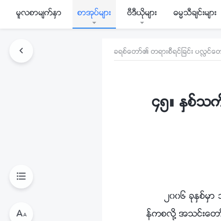
မူလစာမ်က္ႏွာ
စာအုပ္မ်ား
ဗီဒီယိုမ်ား
ဓမၼသီခ်င္းမ်ား
ခရစ္ေတာ္၏ တရားစီရင္ျခင္း ပလႅင္ေတ
၄၅။ ႏွစ္သက
၂၀၀၆ ခုႏွစ္မွ
န္ကစလို႔ အသင္းေတာ္