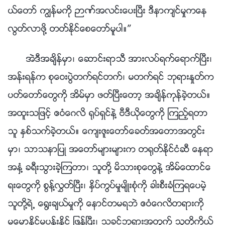
ယ္ေတာ္ ကြၽန္မကို ဉာဏ္အလင္းေပးၿပီး ဒီနာက်င္မႈကေန
လြတ္လာဖို႔ တတ္ႏိုင္ေစေတာ္မူပါ။”
အဲဒီအခ်ိန္မွာ၊ ေဆာင္းရာသီ အားလပ္ရက္ေရာက္ၿပီး၊
အန္းရန္က စုေဝးပြဲတက္ရင္တက္၊ မတက္ရင္ ဘုရားႏႈတ္က
ပတ္ေတာ္ေတြကို အိမ္မွာ ဖတ္ၿပီးေတာ့ အခ်ိန္ကုန္ခဲ့တယ္။
အထူးသျဖင့္ ဧဝံေဂလိ ႐ုပ္ရွင္နဲ႔ ဗီဒီယိုေတြကို ၾကည့္ရတာ
သူ ႏွစ္သက္ခဲ့တယ္။ ေက်းဇူးေတာ္ေခတ္အေတာအတြင္း
မွာ၊ သာသနာျပဳ အေတာ္မ်ားမ်ားက တ႐ုတ္ႏိုင္ငံဆီ ေနရာ
အႏွံ႔ ခရီးသြားခဲ့ၾကတာ၊ သူတို႔ မိသားစုေတြနဲ႔ အိမ္ေထာင္ေ
ရးေတြကို စြန႔္လႊတ္ၿပီး၊ ႏွိပ္ကြပ္မႈမ်ိဳးစုံကို ခါးစီးခံၾကရေပမဲ့
သူတို႔ရဲ႕ ေ႐ြးခ်ယ္မႈကို ေနာင္တမရဘဲ ဧဝံေဂလိတရားကို
မေမာႏိုင္မပန္းႏိုင္ ျဖန႔္ၿပီး၊ သခင္ဘုရားအတြက္ သူတို႔ကိုယ္