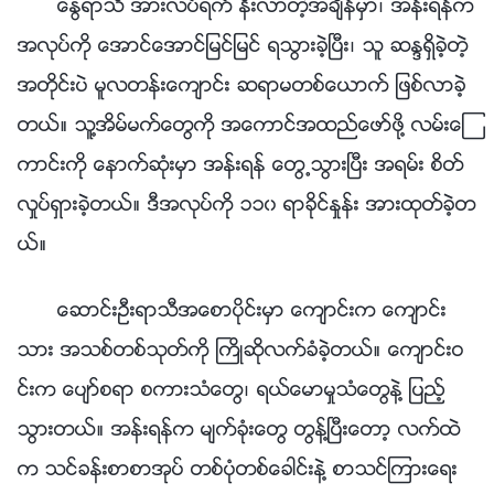
ေႏြရာသီ အားလပ္ရက္ နီးလာတဲ့အခ်ိန္မွာ၊ အန္းရန္က
အလုပ္ကို ေအာင္ေအာင္ျမင္ျမင္ ရသြားခဲ့ၿပီး၊ သူ ဆႏၵရွိခဲ့တဲ့
အတိုင္းပဲ မူလတန္းေက်ာင္း ဆရာမတစ္ေယာက္ ျဖစ္လာခဲ့
တယ္။ သူ႔အိမ္မက္ေတြကို အေကာင္အထည္ေဖာ္ဖို႔ လမ္းေၾ
ကာင္းကို ေနာက္ဆုံးမွာ အန္းရန္ ေတြ႕သြားၿပီး အရမ္း စိတ္
လႈပ္ရွားခဲ့တယ္။ ဒီအလုပ္ကို ၁၁၀ ရာခိုင္ႏႈန္း အားထုတ္ခဲ့တ
ယ္။
ေဆာင္းဦးရာသီအေစာပိုင္းမွာ ေက်ာင္းက ေက်ာင္း
သား အသစ္တစ္သုတ္ကို ႀကိဳဆိုလက္ခံခဲ့တယ္။ ေက်ာင္းဝ
င္းက ေပ်ာ္စရာ စကားသံေတြ၊ ရယ္ေမာမႈသံေတြနဲ႔ ျပည့္
သြားတယ္။ အန္းရန္က မ်က္ခုံးေတြ တြန႔္ၿပီးေတာ့ လက္ထဲ
က သင္ခန္းစာစာအုပ္ တစ္ပုံတစ္ေခါင္းနဲ႔ စာသင္ၾကားေရး