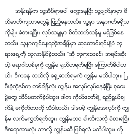
အန္းရန္က သူ႔အိပ္ရာေပၚ ေကြးေနၿပီး သူ႔မ်က္ႏွာမွာ စိ
တ္ဓာတ္က်တာေတြနဲ႔ ျပည့္ေနတယ္။ သူ႔မွာ အနာဂတ္မရွိသ
လိုမ်ိဳး ခံစားရၿပီး၊ လုပ္သမွ်မွာ စိတ္ထက္သန္မႈ မရွိျဖစ္ေန
တယ္။ သူနာက်င္ေနရတဲ့အခ်ိန္မွာ ဆုေတာင္းရင္းနဲ႔ပဲ ဘု
ရားေရွ႕ကို သူလာႏိုင္ခဲ့တယ္။ “အို ဘုရားသခင္၊ အရမ္းဆိုး
တဲ့ ေရာဂါတစ္ခုကို ကြၽန္မ ႐ုတ္တရက္ရၿပီး ေၾကာက္မိပါတ
ယ္။ ဒီကေန ဘယ္လို ေရွ႕ဆက္ရမလဲ ကြၽန္မ မသိပါဘူး။ ၿ
ပီးခဲ့တဲ့ႏွစ္က တစ္ခ်ိန္လုံး ကြၽန္မ အလုပ္လုပ္ေနခဲ့ၿပီး စုေဝး
ပြဲေတြ သိပ္မတက္ခဲ့ပါဘူး။ ဒါက ကိုယ္ေတာ္ရဲ႕ ရည္႐ြယ္ခ်
က္နဲ႔ မကိုက္တာကို သိပါတယ္။ ဒါေပမဲ့ ကြၽန္မအလုပ္ကို ကြၽ
န္မ လက္မလႊတ္ရက္ဘူး။ ကြၽန္မဘဝ ခါးသီးသလို ခံစားရၿပီး
ဒီအရာအားလုံး ဘာလို႔ ကြၽန္မဆီ ျဖစ္ရလဲ မသိပါဘူး။ ကို