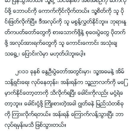
ဆီ ျပန္သြားတယ္။ သူ႔ရဲ႕ သင္ခန္းစာ အစီအစဥ္ကို ဆက္လု
ပ္ဖို႔ ေဘာပင္ကို ေကာက္ကိုင္လိုက္တယ္။ သူ႔စိတ္ကို သူ ပို
င္းျဖတ္လိုက္ၿပီ။ ဒီအလုပ္ကို သူ မစြန႔္လႊတ္ႏိုင္ဘူး။ ဘုရားႏႈ
တ္ကပတ္ေတာ္ေတြကို စားေသာက္ဖို႔နဲ႔ စုေဝးပြဲေတြ ပိုတက္
ဖို႔ အလုပ္အားရက္ေတြကို သူ ေကာင္းေကာင္း အသုံးခ်
သေ႐ြ႕၊ ေျပာင္းလဲမွာ မဟုတ္ပါဘူးေပါ့။
၂၀၁၁ ခုႏွစ္ ေႏြဦးပြဲေတာ္အတြင္းမွာ၊ သူ႔အေမနဲ႔ အိမ္
သန႔္ရွင္းေရး လုပ္ေနတုန္း၊ အန္းရန္က သူ႔ညာလက္ကို မေျ
မႇာက္ႏိုင္ေတာ့တာကို သိလိုက္ရၿပီး ေခါင္းကိုလည္း မငုံ႔ရဲေ
တာ့ဘူး။ ေခါင္းငုံ႔ဖို႔ ႀကိဳးစားတဲ့အခါ ဂြၽတ္ခနဲ ျမည္သံတစ္ခု
ကို ၾကားလိုက္ရတယ္။ အန္းရန္ ေၾကာက္လန႔္သြားၿပီး ဘာ
လုပ္ရမွန္းမသိ ျဖစ္သြားတယ္။