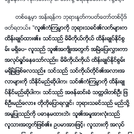
တစ္ေန႔မွာ အန္းရန္က ဘုရားႏႈတ္ကပတ္ေတာ္တစ္ပိုဒ္
ဖတ္ရတယ္။ “
လူ၏ကံၾကမၼာကို ဘုရားသခင္၏လက္မ်ားက
ထိန္းခ်ဳပ္ထား၏။ သင္သည္ မိမိကိုယ္ကိုယ္ ထိန္းခ်ဳပ္ႏိုင္စြ
မ္း မရွိေပ- လူသည္ သူ၏အက်ိဳးအတြက္ အၿမဲေျပးလႊားကာ
အလုပ္ရႈပ္ေနေသာ္လည္း၊ မိမိကိုယ္ကိုယ္ ထိန္းခ်ဳပ္ႏိုင္စြမ္း
မရွိၿမဲျဖစ္ေလသည္။ သင္သည္ သင္ကိုယ္တိုင္၏အလားအ
လာမ်ားကို သိႏိုင္မည္ဆိုပါက၊ သင္၏ကံၾကမၼာကို ထိန္းခ်ဳ
ပ္ႏိုင္မည္ဆိုပါက၊ သင္သည္ အဖန္ဆင္းခံ သတၱဝါတစ္ဦး ျဖ
စ္ဦးမည္ေလာ။ တိုတိုေျပာရလွ်င္၊ ဘုရားသခင္သည္ မည္သို႔
အမႈျပဳသည္ကို ပဓာနမထားဘဲ၊ သူ၏အမႈအားလုံးသည္
လူသားအတြက္ျဖစ္၏။ ဥပမာအားျဖင့္၊ လူသားကို အလုပ္