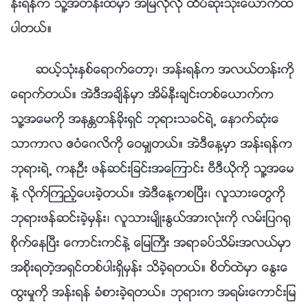
န္းရန္က သူ႔အတန္းထဲမွာ အၿမဲလိုလို ထိပ္ဆုံးသုံးေယာက္ထဲ
ပါတယ္။
ဆယ့္သုံးႏွစ္ေရာက္ေတာ့၊ အန္းရန္က အလယ္တန္းကို
ေရာက္တယ္။ အဲဒီအခ်ိန္မွာ အိမ္နီးခ်င္းတစ္ေယာက္က
သူ႔အေမကို အနႏၲတန္ခိုးရွင္ ဘုရားသခင္ရဲ႕ ေနာက္ဆုံးေ
သာကာလ ဧဝံေဂလိကို ေဝမွ်တယ္။ အဲဒီေန႔မွာ အန္းရန္က
ဘုရားရဲ႕ ကနဦး ဖန္ဆင္းျခင္းအေၾကာင္း ဗီဒီယိုကို သူ႔အေမ
နဲ႔ လိုက္ၾကည့္ေပးခဲ့တယ္။ အဲဒီေန႔ကစၿပီး၊ လူသားေတြကို
ဘုရားဖန္ဆင္းခဲ့မွန္း၊ လူသားမ်ိဳးႏြယ္အားလုံးကို လမ္းျပဂ႐ု
စိုက္ေနၿပီး ေကာင္းကင္နဲ႔ ေျမႀကီး အရာခပ္သိမ္းအလယ္မွာ
အစိုးရတဲ့အရွင္တစ္ပါးရွိမွန္း သိခဲ့ရတယ္။ စိတ္ထဲမွာ ေႏြးေ
ထြးမႈကို အန္းရန္ ခံစားခဲ့ရတယ္။ ဘုရားက အရမ္းေကာင္းျမ