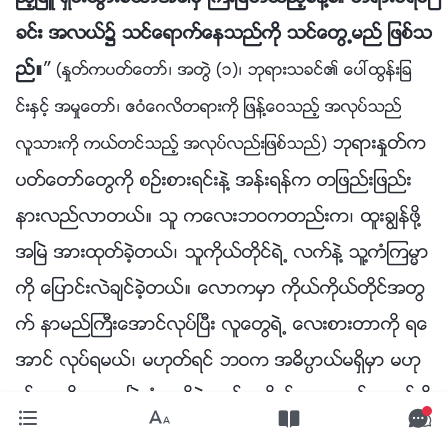
ခင္း အလယ္၌ သင္ေရာက္ေနသည္ကို သင္ေတြ႕မည္ ျဖစ္သ
ည္။
”
(ႏႈတ္ကပတ္ေတာ္၊ အတြဲ (၁)၊ ဘုရားသခင္၏ ေပၚထြန္းျခ
င္းႏွင့္ အမႈေတာ္၊ ဧဝံေဂလိတရားကို ျဖန႔္ေဝသည့္ အလုပ္သည္
ဘုရားႏႈတ္က
လူသားကို ကယ္တင္သည့္ အလုပ္လည္းျဖစ္သည္)
ပတ္ေတာ္ေတြကို စဥ္းစားရင္းနဲ႔ အန္းရန္က တျဖည္းျဖည္း
နားလည္လာတယ္။ သူ ကေလးဘဝကတည္းက၊ ထူးခြၽန္ဖို႔
အၿမဲ အားထုတ္ခဲ့တယ္၊ သူကိုယ္တိုင္ရဲ႕ လက္နဲ႔ သူ႔ကံၾကမၼာ
ကို ေျပာင္းလဲခ်င္ခဲ့တယ္။ ေလာကမွာ ကိုယ္ကိုယ္တိုင္အတြ
က္ နာမည္ႀကီးေအာင္လုပ္ၿပီး လူေတြရဲ႕ ေလးစားတာကို ရေ
အာင္ လုပ္ရမယ္၊ မဟုတ္ရင္ ဘဝက အဓိပၸာယ္မရွိမွာ မဟု
တ္ဘူးလို႔ သူ အၿမဲ ခံစားမိခဲ့တယ္။ ကိုယ္က အဆင့္အတန္းနိ
မ့္ေနရင္ အသက္ရွင္ရတဲ့ အေၾကာင္းရင္းက ဘာလဲ။ ထူးခြၽန္