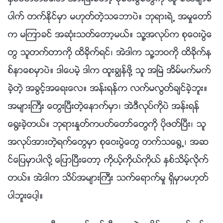
ပါက္ တက္ႏိုင္မွာ မဟုတ္တဲ့သေဘာပဲ။ ဘုရားရဲ႕ အမႈေတာ္
က မၾကာခင္ အဆုံးသတ္ေတာ့မယ္။ သူ႔အလုပ္က စုေဝးပြဲေ
တြ သူတက္တာကို ထိခိုက္ရင္၊ အဲဒါက သူ႔ဘဝကို ထိခိုက္န
စ္နာေစမွာပဲ။ ဒါေပမဲ့ ဒါက ထူးခြၽန္ဖို႔ သူ အၿမဲ အိမ္မက္မက္
ခဲ့တဲ့ အခြင့္အေရးေလ။ အန္းရန္က လက္မလြတ္ခ်င္ခဲ့ဘူး။
အမ်ားႀကီး ေတြးၿပီးတဲ့ေနာက္မွာ၊ အဲဒီလုပ္ကိုပဲ အန္းရန္
ေ႐ြးခဲ့တယ္။ ဘုရားႏႈတ္ကပတ္ေတာ္ေတြကို ပိုဖတ္ၿပီး၊ သူ
အလုပ္အားတဲ့ရက္ေတြမွာ စုေဝးပြဲေတြ တက္သေ႐ြ႕၊ အဆ
င္ေျပမွာပါလို႔ ေျပာၿပီးေတာ့ ကိုယ့္ကိုယ္ကိုယ္ ႏွစ္သိမ့္လိုက္
တယ္။ အဲဒါက သိပ္အမ်ားႀကီး သက္ေရာက္မႈ ရွိမွာမဟုတ္
ပါဘူးေပါ့။