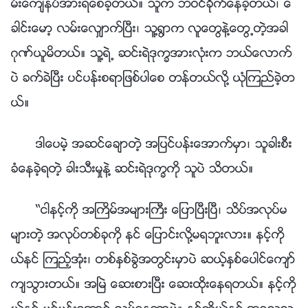
မ္းေက်နပ္အားရေစခဲ့တယ္။ သူက ဘဝင္ခိုက္ေနခဲ့တယ္၊ ေ
ခါင္းေမာ့ လမ္းေလွ်ာက္ၿပီး၊ သူ႔႐ြာက လူေတြနဲ႔ေတြ႕တဲ့အခါ
ဂုဏ္ယူမိတယ္။ သူ႔ရဲ႕ ဆင္းရဲဒုကၡအားလုံးက ဘယ္ေလာက္
ပဲ ခက္ခဲၿပီး ပင္ပန္းစရာျဖစ္ပါေစ တန္တယ္လို႔ ယုံၾကည္ခဲ့တ
ယ္။
ဒါေပမဲ့ အဆင္ေခ်ာတဲ့ အျပင္ပန္းေအာက္မွာ၊ သူခါးစီး
ခံေနခဲ့ရတဲ့ ခါးသီးမႈနဲ႔ ဆင္းရဲဒုကၡကို သူပဲ သိတယ္။
“ငါနင့္ကို အႀကိမ္အမ်ားႀကီး ေျပာၿပီးၿပီ၊ သိပ္အလုပ္မ
မ်ားတဲ့ အလုပ္တစ္ခုကို နင္ ေျပာင္းလို႔မရဘူးလား။ နင့္ကို
ယ္နင္ ၾကည့္အုံး၊ တစ္ႏွစ္ခြဲအတြင္းမွာပဲ ဆယ့္ႏွစ္ေပါင္ေက်ာ္
က်သြားတယ္။ အၿမဲ ေဆးစားၿပီး ေဆးထိုးေနရတယ္။ နင့္ကို