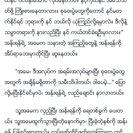
ယ္နင္ ပင္ပန္းေအာင္ လုပ္ေနတာပဲ။ နင့္ကိုယ္နင္ အေသသ
တ္ဖို႔ ႀကိဳးစားေနတာလား။ စုေဝးပြဲေတြကိုေတာင္ နင္မတ
က္ႏိုင္ရင္ ဘုရားကို နင္ ဘယ္လို ယုံၾကည္လို႔ရမွာလဲ။ ဒီလိုနဲ႔
သမၼာတရားကို နားလည္ၿပီး နင္ ကယ္တင္ခံရဦးမွာလား။”
အန္းရန္ရဲ႕ အေမက သနားတဲ့ အၾကည့္ေတြနဲ႔ အန္းရန္ကို
အိပ္ရာေဘးမွာထိုင္ၿပီး ဆူေနတယ္။
“အေမ၊ ဒီအလုပ္က အရမ္းအလုပ္မ်ားၿပီး စုေဝးပြဲေတြ
အတြက္ အခ်ိန္မရွိတာကို သမီးသိပါတယ္၊ ဒါေပမဲ့...” ေျပာ
လို႔မၿပီးႏိုင္ခင္မွာပဲ၊ အန္းရန္ရဲ႕ လည္ေခ်ာင္း နာလာတယ္။
သူ႔အေမက လွည့္ၿပီး အန္းရန္ကို ေရတစ္ခြက္ ေပးတ
ယ္။ သူ႔အေမထြက္သြားၿပီးတဲ့ေနာက္မွာ၊ ၿပီးခဲ့တဲ့ႏွစ္ကို အန္း
ရန္ ျပန္စဥ္းစားတယ္။ လုပ္ေဖာ္ကိုင္ဖက္ေတြၾကားက ထင္