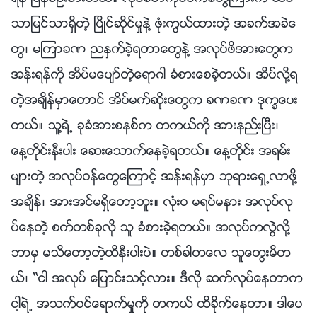
သာျမင္သာရွိတဲ့ ၿပိဳင္ဆိုင္မႈနဲ႔ ဖုံးကြယ္ထားတဲ့ အခက္အခဲေ
တြ၊ မၾကာခဏ ညႏွက္ခဲ့ရတာေတြနဲ႔ အလုပ္ဖိအားေတြက
အန္းရန္ကို အိပ္မေပ်ာ္တဲ့ေရာဂါ ခံစားေစခဲ့တယ္။ အိပ္လို႔ရ
တဲ့အခ်ိန္မွာေတာင္ အိပ္မက္ဆိုးေတြက ခဏခဏ ဒုကၡေပး
တယ္။ သူ႔ရဲ႕ ခုခံအားစနစ္က တကယ္ကို အားနည္းၿပီး၊
ေန႔တိုင္းနီးပါး ေဆးေသာက္ေနခဲ့ရတယ္။ ေန႔တိုင္း အရမ္း
မ်ားတဲ့ အလုပ္ဝန္ေတြေၾကာင့္ အန္းရန္မွာ ဘုရားေရွ႕လာဖို႔
အခ်ိန္၊ အားအင္မရွိေတာ့ဘူး။ လုံးဝ မရပ္မနား အလုပ္လု
ပ္ေနတဲ့ စက္တစ္ခုလို သူ ခံစားခဲ့ရတယ္။ အလုပ္ကလြဲလို႔
ဘာမွ မသိေတာ့တဲ့ထိနီးပါးပဲ။ တစ္ခါတေလ သူေတြးမိတ
ယ္၊ “ငါ အလုပ္ ေျပာင္းသင့္လား။ ဒီလို ဆက္လုပ္ေနတာက
ငါ့ရဲ႕ အသက္ဝင္ေရာက္မႈကို တကယ္ ထိခိုက္ေနတာ။ ဒါေပ