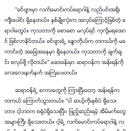
“ခင္ဗ်ားမွာ လက္ေမာင္းကပ္ေရာဂါနဲ႔ လည္ပင္းအ႐ိုး
က်ီးေပါင္း ရွိေနတယ္။ ႏွစ္မ်ိဳးလုံးက အလုပ္ေၾကာင့္ျဖစ္တဲ့ ေ
ရာဂါေတြပဲ။ ကုသတာကို ေစာေစာ မလုပ္ရင္ ကုလို႔မရေအာ
င္ ျဖစ္လာႏိုင္တယ္။ ခင္ဗ်ားရဲ႕ ခႏၶာကိုယ္က တကယ္ကို မေ
ကာင္းတဲ့ အေျခအေနမွာ ရွိေနတယ္။ ကုသတာကို ခ်က္ခ်
င္း စလုပ္ဖို႔ လိုတယ္။” ေဆးခန္းမွာ ဆရာဝန္က အန္းရန္ကို
ေလးေလးနက္နက္ အႀကံေပးတယ္။
ဆရာဝန္ရဲ႕ စကားေတြကို ၾကားၿပီးေတာ့ အန္းရန္က
တကယ္ ေၾကာက္သြားတယ္။ “ငါ ဆယ့္ကိုးႏွစ္ပဲ ရွိေသး
တာ။ ငါ့ဘဝက စ႐ုံပဲရွိေသးၿပီး၊ ျဖည့္ဆည္းရမဲ့ အိမ္မက္ေတြ
အမ်ားႀကီး ရွိေသးတယ္။ ငါ့ရဲ႕ လက္ေမာင္းကပ္ေရာဂါနဲ႔ လ