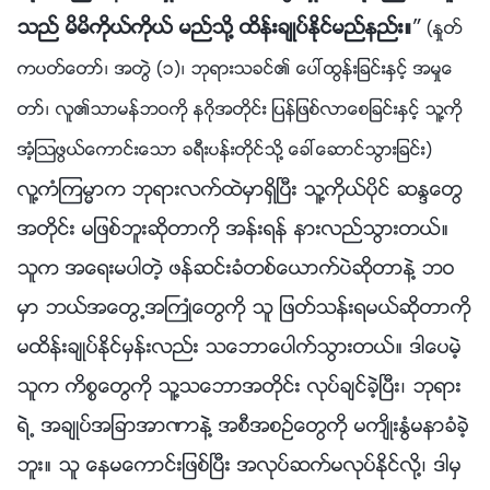
သည္ မိမိကိုယ္ကိုယ္ မည္သို႔ ထိန္းခ်ဳပ္ႏိုင္မည္နည္း။
”
(ႏႈတ္
ကပတ္ေတာ္၊ အတြဲ (၁)၊ ဘုရားသခင္၏ ေပၚထြန္းျခင္းႏွင့္ အမႈေ
တာ္၊ လူ၏သာမန္ဘဝကို နဂိုအတိုင္း ျပန္ျဖစ္လာေစျခင္းႏွင့္ သူ႔ကို
အံ့ၾသဖြယ္ေကာင္းေသာ ခရီးပန္းတိုင္သို႔ ေခၚေဆာင္သြားျခင္း)
လူ႔ကံၾကမၼာက ဘုရားလက္ထဲမွာရွိၿပီး သူ႔ကိုယ္ပိုင္ ဆႏၵေတြ
အတိုင္း မျဖစ္ဘူးဆိုတာကို အန္းရန္ နားလည္သြားတယ္။
သူက အေရးမပါတဲ့ ဖန္ဆင္းခံတစ္ေယာက္ပဲဆိုတာနဲ႔ ဘဝ
မွာ ဘယ္အေတြ႕အႀကဳံေတြကို သူ ျဖတ္သန္းရမယ္ဆိုတာကို
မထိန္းခ်ဳပ္ႏိုင္မွန္းလည္း သေဘာေပါက္သြားတယ္။ ဒါေပမဲ့
သူက ကိစၥေတြကို သူ႔သေဘာအတိုင္း လုပ္ခ်င္ခဲ့ၿပီး၊ ဘုရား
ရဲ႕ အခ်ဳပ္အျခာအာဏာနဲ႔ အစီအစဥ္ေတြကို မက်ိဳးႏြံမနာခံခဲ့
ဘူး။ သူ ေနမေကာင္းျဖစ္ၿပီး အလုပ္ဆက္မလုပ္ႏိုင္လို႔၊ ဒါမွ