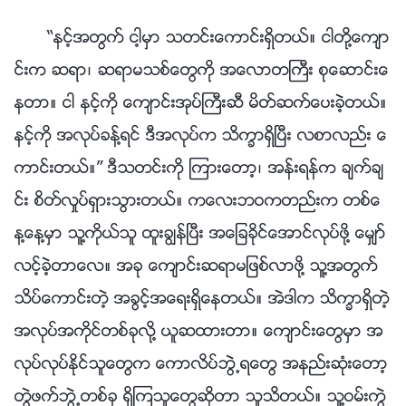
“နင့္အတြက္ ငါ့မွာ သတင္းေကာင္းရွိတယ္။ ငါတို႔ေက်ာ
င္းက ဆရာ၊ ဆရာမသစ္ေတြကို အေလာတႀကီး စုေဆာင္းေ
နတာ။ ငါ နင့္ကို ေက်ာင္းအုပ္ႀကီးဆီ မိတ္ဆက္ေပးခဲ့တယ္။
နင့္ကို အလုပ္ခန႔္ရင္ ဒီအလုပ္က သိကၡာရွိၿပီး လစာလည္း ေ
ကာင္းတယ္။” ဒီသတင္းကို ၾကားေတာ့၊ အန္းရန္က ခ်က္ခ်
င္း စိတ္လႈပ္ရွားသြားတယ္။ ကေလးဘဝကတည္းက တစ္ေ
န႔ေန႔မွာ သူ႔ကိုယ္သူ ထူးခြၽန္ၿပီး အေျခခိုင္ေအာင္လုပ္ဖို႔ ေမွ်ာ္
လင့္ခဲ့တာေလ။ အခု ေက်ာင္းဆရာမျဖစ္လာဖို႔ သူ႔အတြက္
သိပ္ေကာင္းတဲ့ အခြင့္အေရးရွိေနတယ္။ အဲဒါက သိကၡာရွိတဲ့
အလုပ္အကိုင္တစ္ခုလို႔ ယူဆထားတာ။ ေက်ာင္းေတြမွာ အ
လုပ္လုပ္ႏိုင္သူေတြက ေကာလိပ္ဘြဲ႕ရေတြ အနည္းဆုံးေတာ့
တြဲဖက္ဘြဲ႕တစ္ခု ရွိၾကသူေတြဆိုတာ သူသိတယ္။ သူ႔ဝမ္းကြဲ