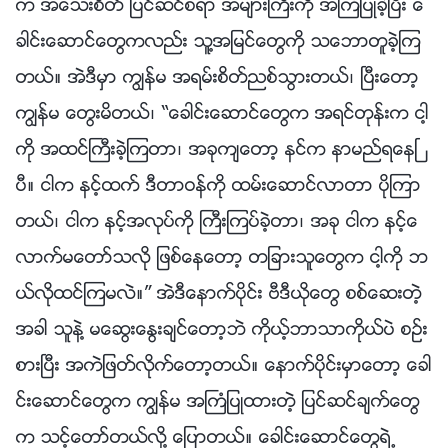
က အေသးစိတ္ ျပင္ဆင္စရာ အမ်ားႀကီးကို အႀကံျပဳခဲ့ၿပီး ေ
ခါင္းေဆာင္ေတြကလည္း သူ႔အျမင္ေတြကို သေဘာတူခဲ့ၾက
တယ္။ အဲဒီမွာ ကြၽန္မ အရမ္းစိတ္ညစ္သြားတယ္၊ ၿပီးေတာ့
ကြၽန္မ ေတြးမိတယ္၊ “ေခါင္းေဆာင္ေတြက အရင္တုန္းက ငါ့
ကို အထင္ႀကီးခဲ့ၾကတာ၊ အခုက်ေတာ့ နင္က နာမည္ရေနၿ
ပီ။ ငါက နင့္ထက္ ဒီတာဝန္ကို ထမ္းေဆာင္လာတာ ပိုၾကာ
တယ္၊ ငါက နင့္အလုပ္ကို ႀကီးၾကပ္ခဲ့တာ၊ အခု ငါက နင့္ေ
လာက္မေတာ္သလို ျဖစ္ေနေတာ့ တျခားသူေတြက ငါ့ကို ဘ
ယ္လိုထင္ၾကမလဲ။” အဲဒီေနာက္ပိုင္း ဗီဒီယိုေတြ စစ္ေဆးတဲ့
အခါ သူနဲ႔ မေဆြးေႏြးခ်င္ေတာ့ဘဲ ကိုယ့္ဘာသာကိုယ္ပဲ စဥ္း
စားၿပီး အကဲျဖတ္လိုက္ေတာ့တယ္။ ေနာက္ပိုင္းမွာေတာ့ ေခါ
င္းေဆာင္ေတြက ကြၽန္မ အႀကံျပဳထားတဲ့ ျပင္ဆင္ခ်က္ေတြ
က သင့္ေတာ္တယ္လို႔ ေျပာတယ္။ ေခါင္းေဆာင္ေတြရဲ႕