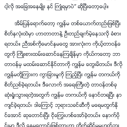
ငါ့လို အေျခအေနမ်ိဳး နင္ ႀကဳံရမွာပဲ” ဆိုၿပီးေတာ့ေပါ့။
အိမ္ျပန္ေရာက္ေတာ့ ကြၽန္မ တစ္ေယာက္တည္းျဖစ္ၿပီး
စိတ္ႏွလုံးထဲမွာ ဟာတာတာနဲ႔ ဦးတည္ခ်က္မဲ့ေနသလို ခံစား
ရတယ္။ ညီအစ္ကိုေမာင္ႏွမေတြ အားလုံးက ကိုယ့္တာဝန္ေ
တြကို ႀကိဳးစားထမ္းေဆာင္ေနၾကခ်ိန္မွာ ကိုယ္ကေတာ့ ဘာ
တာဝန္မွ မထမ္းေဆာင္ႏိုင္တာကို ကြၽန္မ ေတြးမိတယ္။ ဒီလို
ကြၽန္မတို႔ၾကားက ကြာျခားမႈကို ၾကည့္ၿပီး ကြၽန္မ တကယ္ကို
စိတ္ညစ္ခဲ့ရတယ္။ ဒီေလာက္ အေရးႀကီးတဲ့ တာဝန္တစ္ခု
ဆုံးရႈံးသြားရတဲ့အတြက္ ကြၽန္မ တကယ္ကို ေနာင္တရၿပီး နာ
က်င္ခဲ့ရတယ္၊ ဒါေၾကာင့္ ဘုရားသခင္ဆီကို မေရမတြက္ႏို
င္ေအာင္ ဆုေတာင္းၿပီး ငိုေႂကြးဟစ္ေအာ္ခဲ့တယ္။ ေနာက္ပို
င္းမွာ ဒီလို ေနမေကာင္းျဖစ္တာဟာ တိုက္ဆိုင္မႈမဟုတ္ဘူး