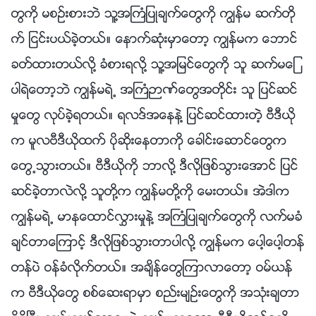
တြကို မစဥ္းစားဘဲ သူ႔အႀကံျပဳခ်က္ေတြကို ကြၽန္မ ဆက္တို
က္ ျငင္းပယ္ခဲ့တယ္။ ေနာက္ဆုံးမွာေတာ့ ကြၽန္မက ေဘာင္
ခတ္ထားတယ္လို႔ ခံစားရလို႔ သူ႔အျမင္ေတြကို သူ ဆက္မေျ
ပာရဲေတာ့ဘဲ ကြၽန္မရဲ႕ အႀကံဉာဏ္ေတြအတိုင္း သူ ျပင္ဆင္
မႈေတြ လုပ္ခဲ့ရတယ္။ ရလဒ္အေနနဲ႔ ျပင္ဆင္ထားတဲ့ ဗီဒီယို
က မူလဗီဒီယိုထက္ ပိုဆိုးေနတာကို ေခါင္းေဆာင္ေတြက
ေတြ႕သြားတယ္။ ဗီဒီယိုကို ဘာလို႔ ဒီလိုျဖစ္သြားေအာင္ ျပင္
ဆင္ခဲ့တာလဲလို႔ သူတို႔က ကြၽန္မတို႔ကို ေမးတယ္။ အဲဒါက
ကြၽန္မရဲ႕ မာနေထာင္လႊားမႈနဲ႔ အႀကံျပဳခ်က္ေတြကို လက္မခံ
ခ်င္တာေၾကာင့္ ဒီလိုျဖစ္သြားတာပါလို႔ ကြၽန္မက ေပါ့ေပါ့တန္
တန္ပဲ ဝန္ခံလိုက္တယ္။ အခ်ိန္ေတြၾကာလာေတာ့ ဝမ္ယန္
က ဗီဒီယိုေတြ စစ္ေဆးရာမွာ စည္းမ်ဥ္းေတြကို အသုံးခ်တာ