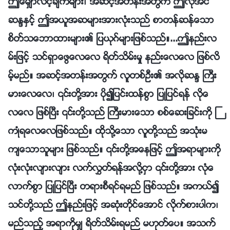
ဤေမွ်ာ္လင့္ခ်က္မ်ား၊ အဆင့္အတန္းအတြက္ ဤလိုအင္
ဆႏၵႏွင့္ ဤအယူအဆမ်ားအားလုံးသည္ စာတန္ဆန္ေသာ
စိတ္သေဘာထားမ်ား၏ ျပယုဂ္မ်ားျဖစ္သည္။...ဤနည္းလ
မ္းျဖင့္ သင္ရွာေဖြေလေလ ရိတ္သိမ္းမႈ နည္းေလေလ ျဖစ္လိ
မ့္မည္။ အဆင့္အတန္းအတြက္ လူတစ္ဦး၏ အလိုဆႏၵ ႀကီး
မားေလေလ၊ ၎တို႔အား ပို၍ျပင္းထန္စြာ ျပဳျပင္ရန္ လိုေ
လေလ ျဖစ္ၿပီး ၎တို႔သည္ ႀကီးမားေသာ စစ္ေဆးျခင္းကို ႀ
ကဳံရေလေလျဖစ္သည္။ ထိုသို႔ေသာ လူတို႔သည္ အသုံးမ
က်ေသာသူမ်ား ျဖစ္သည္။ ၎တို႔အေနျဖင့္ ဤအရာမ်ားကို
လုံးလုံးလ်ားလ်ား လက္လႊတ္ရန္အလို႔ငွာ ၎တို႔အား လုံေ
လာက္စြာ ျပဳျပင္ၿပီး တရားစီရင္ရမည္ ျဖစ္သည္။ အကယ္၍
သင္တို႔သည္ ဤနည္းျဖင့္ အဆုံးတိုင္ေအာင္ လိုက္စားပါက၊
မည္သည့္ အရာကိုမွ် ရိတ္သိမ္းရမည္ မဟုတ္ေပ။ အသက္