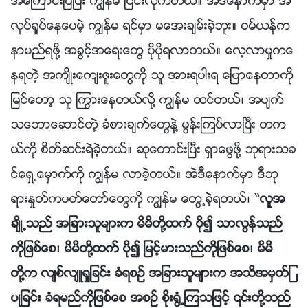
အေၾကာင္းျပၿပီး ကြၽန္မ ျငင္းလိုက္တယ္။ အဲဒီေနာက္မွာ အ
လုပ္ရႈပ္ေနေပမဲ့ ကြၽန္မ ရင္မွာ မေအးခ်မ္းခဲ့ဘူး။ ဝမ္ယန္က
နာမည္ရဖို႔ အခြင့္အေရးေတြ ပိုပိုရလာတယ္။ ေလ့လာမႈကေ
နရတဲ့ အက်ိဳးေက်းဇူးေတြကို သူ အားရပါးရ ေျပာေနတာကို
ျမင္ေတာ့ သူ ႂကြားေနတယ္လို႔ ကြၽန္မ ထင္တယ္၊ အပ်က္
သေဘာေဆာင္တဲ့ ခံစားခ်က္ေတြနဲ႔ မြန္းၾကပ္လာၿပီး တက
ယ္ကို စိတ္ဆင္းရဲခဲ့တယ္။ ဆုေတာင္းၿပီး ရွာေဖြဖို႔ ဘုရားသခ
င္ေရွ႕ေမွာက္ကို ကြၽန္မ လာခဲ့တယ္။ အဲဒီေနာက္မွာ ဒီဘု
ရားႏႈတ္ကပတ္ေတာ္ေတြကို ကြၽန္မ ေတြ႕ခဲ့ရတယ္၊ “
လူအ
ခ်ိဳ႕သည္ အျခားသူမ်ားက မိမိတို႔ထက္ ပို၍ သာလြန္သည္
ကိုျဖစ္ေစ၊ မိမိတို႔ထက္ ပို၍ ျမင့္မားသည္ကိုျဖစ္ေစ၊ မိမိ
တို႔က လ်စ္လ်ဴရႈျခင္း ခံရစဥ္ အျခားသူမ်ားက အသိအမွတ္ျ
ပဳျခင္း ခံရမည္ကိုျဖစ္ေစ အစဥ္ စိုး႐ြံ႕ၾကသျဖင့္ ၎တို႔သည္