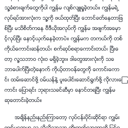
သူ႔ခံစားခ်က္ေတြကိုပါ ကြၽန္မ လ်စ္လ်ဴရႈခဲ့တယ္။ ကြၽန္မရဲ႕
လုပ္ရပ္အားလုံးက သူ႔ကို ဖယ္ထုတ္ၿပီး ေဘာင္ခတ္ေနတာျဖ
စ္ၿပီး မသိစိတ္ကေန ဗီဒီယိုအလုပ္ကို ကြၽန္မ အဖ်က္အေမွာ
င့္လုပ္ၿပီး ေႏွာင့္ယွက္ေနခဲ့တာပဲ။ ကြၽန္မက တကယ္ကို တစ္
ကိုယ္ေကာင္းဆန္တယ္၊ စက္ဆုပ္စရာေကာင္းတယ္၊ ၿပီးေ
တာ့ လူ႔သဘာဝ လုံးဝ မရွိခဲ့ဘူး။ ဒါေတြအားလုံးကို သေ
ဘာေပါက္ၿပီးတဲ့ေနာက္ ကိုယ့္တာဝန္ေတြကို ေကာင္းေကာ
င္း ထမ္းေဆာင္ဖို႔ ဝမ္ယန္နဲ႔ ပူးေပါင္းေဆာင္႐ြက္ဖို႔ လိုလားေၾ
ကာင္း ေျပာရင္း ဘုရားသခင္ဆီမွာ ေနာင္တရၿပီး ကြၽန္မ
ဆုေတာင္းခဲ့တယ္။
အခ်ိန္နည္းနည္းၾကာေတာ့ လုပ္ငန္းပိုင္းဆိုင္ရာ ကြၽမ္း