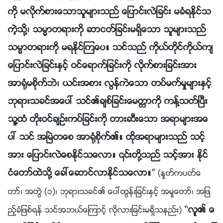
ကို မလိုက္စားေသာသူမ်ားသည္ ေျပာင္းလဲျခင္း မခံရႏိုင္သ
ကဲ့သို႔၊ သမၼာတရားကို ဆာငတ္ျခင္းမရွိေသာ သူမ်ားသည္
သမၼာတရားကို မရႏိုင္ၾကေပ။ သင္သည္ ကိုယ္တိုင္ကိုယ္က်
ေျပာင္းလဲျခင္းႏွင့္ ဝင္ေရာက္ျခင္းကို လိုက္စားျခင္းအား
အာ႐ုံမစိုက္ဘဲ၊ ယင္းအစား လြန္ကဲေသာ တပ္မက္မႈမ်ားႏွင့္
ဘုရားသခင္အေပၚ သင္၏ခ်စ္ျခင္းေမတၱာကို ကန႔္သတ္ၿပီး
သူ႔ထံ တိုးဝင္ခ်ဥ္းကပ္ျခင္းကို တားဆီးေသာ အရာမ်ားအေ
ပၚ သင္ အၿမဲတေစ အာ႐ုံစိုက္၏။ ထိုအရာမ်ားသည္ သင့္
အား ေျပာင္းလဲေစႏိုင္သေလာ။ ၎တို႔သည္ သင့္အား ႏိုင္
ငံေတာ္ထဲသို႔ ေခၚေဆာင္လာႏိုင္သေလာ။
”
(ႏႈတ္ကပတ္ေ
တာ္၊ အတြဲ (၁)၊ ဘုရားသခင္၏ ေပၚထြန္းျခင္းႏွင့္ အမႈေတာ္၊ အျဖ
“
လူ၏ ေ
ည့္ခံျဖစ္ရန္ သင္အဘယ္ေၾကာင့္ လိုလားျခင္းမရွိသနည္း)