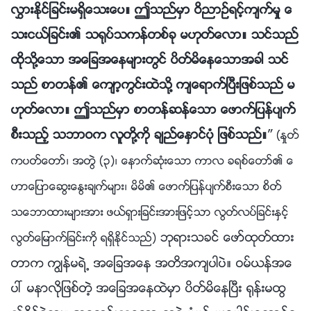
လႊားႏိုင္ျခင္းမရွိေသးေပ။ ဤသည္မွာ ဝိညာဥ္ရင့္က်က္မႈ ေ
သးငယ္ျခင္း၏ သ႐ုပ္သကန္တစ္ခု မဟုတ္ေလာ။ သင္သည္
ထိုသို႔ေသာ အေျခအေနမ်ားတြင္ ပိတ္မိေနေသာအခါ သင္
သည္ စာတန္၏ ေက်ာ့ကြင္းထဲသို႔ က်ေရာက္ၿပီးျဖစ္သည္ မ
ဟုတ္ေလာ။ ဤသည္မွာ စာတန္ဆန္ေသာ ေဖာက္ျပန္ပ်က္
စီးသည့္ သဘာဝက လူတို႔ကို ခ်ည္ေႏွာင္ပုံ ျဖစ္သည္။
”
(ႏႈတ္
ကပတ္ေတာ္၊ အတြဲ (၃)၊ ေနာက္ဆုံးေသာ ကာလ ခရစ္ေတာ္၏ ေ
ဟာေျပာေဆြးေႏြးခ်က္မ်ား၊ မိမိ၏ ေဖာက္ျပန္ပ်က္စီးေသာ စိတ္
သေဘာထားမ်ားအား ဖယ္ရွားျခင္းအားျဖင့္သာ လြတ္လပ္ျခင္းႏွင့္
ဘုရားသခင္ ေဖာ္ထုတ္ထား
လြတ္ေျမာက္ျခင္းကို ရရွိႏိုင္သည္)
တာက ကြၽန္မရဲ႕ အေျခအေန အတိအက်ပါပဲ။ ဝမ္ယန္အေ
ပၚ မနာလိုျဖစ္တဲ့ အေျခအေနထဲမွာ ပိတ္မိေနၿပီး ႐ုန္းမထြ