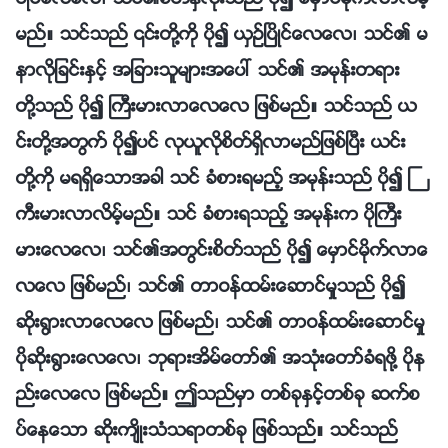
မည္။ သင္သည္ ၎တို႔ကို ပို၍ ယွဥ္ၿပိဳင္ေလေလ၊ သင္၏ မ
နာလိုျခင္းႏွင့္ အျခားသူမ်ားအေပၚ သင္၏ အမုန္းတရား
တို႔သည္ ပို၍ ႀကီးမားလာေလေလ ျဖစ္မည္။ သင္သည္ ယ
င္းတို႔အတြက္ ပို၍ပင္ လုယူလိုစိတ္ရွိလာမည္ျဖစ္ၿပီး ယင္း
တို႔ကို မရရွိေသာအခါ သင္ ခံစားရမည့္ အမုန္းသည္ ပို၍ ႀ
ကီးမားလာလိမ့္မည္။ သင္ ခံစားရသည့္ အမုန္းက ပိုႀကီး
မားေလေလ၊ သင္၏အတြင္းစိတ္သည္ ပို၍ ေမွာင္မိုက္လာေ
လေလ ျဖစ္မည္၊ သင္၏ တာဝန္ထမ္းေဆာင္မႈသည္ ပို၍
ဆိုး႐ြားလာေလေလ ျဖစ္မည္၊ သင္၏ တာဝန္ထမ္းေဆာင္မႈ
ပိုဆိုး႐ြားေလေလ၊ ဘုရားအိမ္ေတာ္၏ အသုံးေတာ္ခံရဖို႔ ပိုန
ည္းေလေလ ျဖစ္မည္။ ဤသည္မွာ တစ္ခုႏွင့္တစ္ခု ဆက္စ
ပ္ေနေသာ ဆိုးက်ိဳးသံသရာတစ္ခု ျဖစ္သည္။ သင္သည္