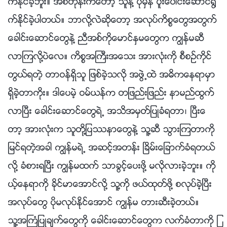
က္ႏိုင္ခဲ့ဘူး။ အစတုန္းကေတာ့ သူနဲ႔ ပုံမွန္ ပူးေပါင္းေဆာင္႐ြ
က္ႏိုင္ခဲ့ပါတယ္။ ဘာလို႔လဲဆိုေတာ့ အလုပ္ကိစၥေတြအတြက္
ေခါင္းေဆာင္ေတြနဲ႔ ညီအစ္ကိုေမာင္ႏွမေတြက ကြၽန္မဆီ
လာၾကလို႔ပဲေလ။ ကိစၥအႀကီးအေသး အားလုံးကို စီစဥ္ကိုင္
တြယ္ရတဲ့ တာဝန္ရွိသူ ျဖစ္ခဲ့သလို အဖြဲ႕ထဲ အဓိကေနရာမွာ
ရွိခဲ့တာကိုး။ ဒါေပမဲ့ ဝမ္ယန္က တျဖည္းျဖည္း နာမည္ထြက္
လာၿပီး ေခါင္းေဆာင္ေတြရဲ႕ အသိအမွတ္ျပဳခံရတာ၊ ၿပီးေ
တာ့ အားလုံးက သူတို႔ျပႆနာေတြနဲ႔ သူ႔ဆီ သြားၾကတာကို
ျမင္ရတဲ့အခါ ကြၽန္မရဲ႕ အဆင့္အတန္း ၿခိမ္းေျခာက္ခံရတယ္
လို႔ ခံစားရၿပီး ကြၽန္မထက္ သာခြင့္ေပးဖို႔ မလိုလားခဲ့ဘူး။ ကို
ယ့္ေနရာကို ခိုင္မာေအာင္လို႔ သူ႔ကို ဖယ္ထုတ္ဖို႔ စလုပ္ခဲ့ၿပီး
အလုပ္ေတြ ပိုမလုပ္ႏိုင္ေအာင္ ကြၽန္မ တားဆီးခဲ့တယ္။
သူ႔အႀကံျပဳခ်က္ေတြကို ေခါင္းေဆာင္ေတြက လက္ခံတာကို ျ