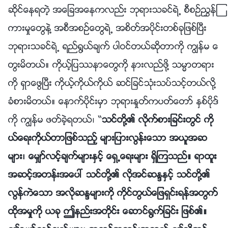
ဆိုင္ေနရတဲ့ အေျခအေနကလည္း ဘုရားသခင္ရဲ႕ စီစဥ္ၫႊန္ၾ
ကားမႈေတြနဲ႔ အစီအစဥ္ေတြရဲ႕ အစိတ္အပိုင္းတစ္ခုျဖစ္ၿပီး
ဘုရားသခင္ရဲ႕ ရည္႐ြယ္ခ်က္ ပါဝင္တယ္ဆိုတာကို ကြၽန္မ ေ
တြးမိတယ္။ ကိုယ့္ျပႆနာေတြကို နားလည္ဖို႔ သမၼာတရား
ကို ရွာေဖြၿပီး ကိုယ့္ကိုယ္ကိုယ္ ဆင္ျခင္သုံးသပ္သင့္တယ္လို႔
ခံစားမိတယ္။ ေနာက္ပိုင္းမွာ ဘုရားႏႈတ္ကပတ္ေတာ္ ႏွစ္ပိုဒ္
ကို ကြၽန္မ ဖတ္ခဲ့ရတယ္၊ “
သင္တို႔၏ လိုက္စားျခင္းတြင္ ကို
ယ္ေရးကိုယ္တာျဖစ္သည့္ မ်ားျပားလြန္းေသာ အယူအဆ
မ်ား၊ ေမွ်ာ္လင့္ခ်က္မ်ားႏွင့္ ေရွ႕ေရးမ်ား ရွိၾကသည္။ ရာထူး
အဆင့္အတန္းအေပၚ သင္တို႔၏ လိုအင္ဆႏၵႏွင့္ သင္တို႔၏
လြန္ကဲေသာ အလိုဆႏၵမ်ားကို ကိုင္တြယ္ေျဖရွင္းရန္အတြက္
ထိုအမႈကို ယခု ဤနည္းအတိုင္း ေဆာင္႐ြက္ျခင္း ျဖစ္၏။