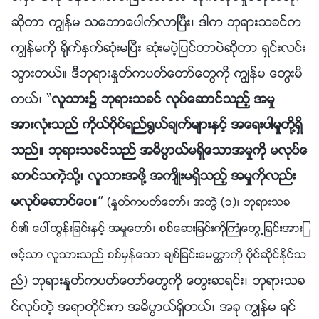
ဆိုတာ ကြၽန္မ သေဘာေပါက္လာၿပီး၊ ဒါက ဘုရားသခင္က
ကြၽန္မကို ႐ိုက္ႏွက္ဆုံးမၿပီး ဆုံးမပဲ့ျပင္တာပဲဆိုတာ ရွင္းလင္း
သြားတယ္။ ဒီဘုရားႏႈတ္ကပတ္ေတာ္ေတြကို ကြၽန္မ ေတြးမိ
တယ္၊ “
လူသား၌ ဘုရားသခင္ လုပ္ေဆာင္သည့္ အမႈ
အားလုံးသည္ ကိုယ္ပိုင္ရည္႐ြယ္ခ်က္မ်ားႏွင့္ အေရးပါမႈတို႔ရွိ
သည္။ ဘုရားသခင္သည္ အဓိပၸာယ္မရွိေသာအမႈကို မလုပ္ေ
ဆာင္သကဲ့သို႔၊ လူသားအဖို႔ အက်ိဳးမရွိသည့္ အမႈကိုလည္း
မလုပ္ေဆာင္ေပ။
”
(ႏႈတ္ကပတ္ေတာ္၊ အတြဲ (၁)၊ ဘုရားသခ
င္၏ ေပၚထြန္းျခင္းႏွင့္ အမႈေတာ္၊ စစ္ေဆးျခင္းကိုႀကဳံေတြ႕ျခင္းအားျ
ဖင့္သာ လူသားသည္ စစ္မွန္ေသာ ခ်စ္ျခင္းေမတၱာကို ပိုင္ဆိုင္ႏိုင္သ
ဘုရားႏႈတ္ကပတ္ေတာ္ေတြကို ေတြးဆရင္း၊ ဘုရားသခ
ည္)
င္လုပ္တဲ့ အရာတိုင္းက အဓိပၸာယ္ရွိတယ္၊ အခု ကြၽန္မ ရင္