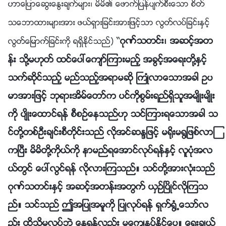
ဟာေျပာေဆြးေႏြးခ်က္မ်ား၊ မိမိ၏ ေဖာက္ျပန္ပ်က္စီးေသာ စိတ္
သေဘာထားမ်ားအား ဖယ္ရွားျခင္းအားျဖင့္သာ လြတ္လပ္ျခင္းႏွင့္
“
ဂုဏ္သတင္း၊ အဆင့္အတ
လြတ္ေျမာက္ျခင္းကို ရရွိႏိုင္သည္)
န္း သို႔မဟုတ္ ထင္ေပၚေက်ာ္ၾကားမည့္ အခြင့္အေရးတို႔ႏွင့္
သက္ဆိုင္သည့္ မည္သည့္အရာမဆို ႀကဳံလာေသာအခါ ဥပ
မာအားျဖင့္ ဘုရားအိမ္ေတာ္က ပင္ကိုစြမ္းရည္ရွိသူအမ်ိဳးမ်ိဳး
ကို ပ်ိဳးေထာင္ရန္ စီစဥ္ေနသည္ဟု သင္ၾကားရေသာအခါ သ
င္တို႔တစ္ဦးခ်င္းစီတိုင္းသည္ လိုအင္ဆႏၵျဖင့္ မ႐ိုးမ႐ြျဖစ္လာၾ
ကၿပီး မိမိတို႔ကိုယ္ကို နာမည္ရေအာင္လုပ္ရန္ႏွင့္ လူပုံအလ
ယ္တြင္ ေပၚလြင္ရန္ လိုလားၾကသည္။ သင္တို႔အားလုံးသည္
ဂုဏ္သတင္းႏွင့္ အဆင့္အတန္းအတြက္ ယွဥ္ၿပိဳင္လိုၾကသ
ည္။ သင္သည္ ဤအျပဳအမူကို ျပဳလုပ္ရန္ ရွက္႐ြံ႕ေသာ္လ
ည္း ထိုသို႔မလုပ္ဘဲ ေနရန္လည္း မေက်နပ္ႏိုင္ေပ။ ေ႐ြးခ်ယ္