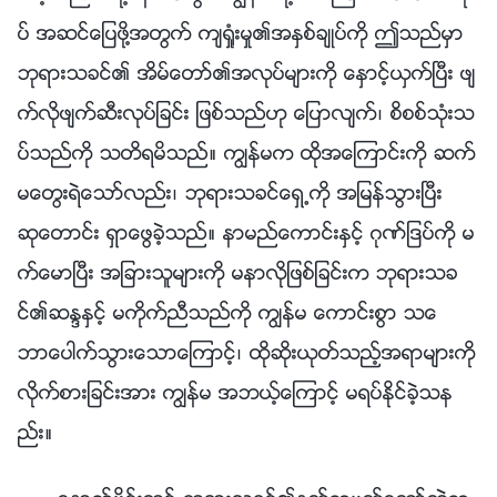
ပ္ အဆင္ေျပဖို႔အတြက္ က်ရႈံးမႈ၏အႏွစ္ခ်ဳပ္ကို ဤသည္မွာ
ဘုရားသခင္၏ အိမ္ေတာ္၏အလုပ္မ်ားကို ေႏွာင့္ယွက္ၿပီး ဖ်
က္လိုဖ်က္ဆီးလုပ္ျခင္း ျဖစ္သည္ဟု ေျပာလ်က္၊ စိစစ္သုံးသ
ပ္သည္ကို သတိရမိသည္။ ကြၽန္မက ထိုအေၾကာင္းကို ဆက္
မေတြးရဲေသာ္လည္း၊ ဘုရားသခင္ေရွ႕ကို အျမန္သြားၿပီး
ဆုေတာင္း ရွာေဖြခဲ့သည္။ နာမည္ေကာင္းႏွင့္ ဂုဏ္ျဒပ္ကို မ
က္ေမာၿပီး အျခားသူမ်ားကို မနာလိုျဖစ္ျခင္းက ဘုရားသခ
င္၏ဆႏၵႏွင့္ မကိုက္ညီသည္ကို ကြၽန္မ ေကာင္းစြာ သေ
ဘာေပါက္သြားေသာေၾကာင့္၊ ထိုဆိုးယုတ္သည့္အရာမ်ားကို
လိုက္စားျခင္းအား ကြၽန္မ အဘယ့္ေၾကာင့္ မရပ္ႏိုင္ခဲ့သန
ည္း။