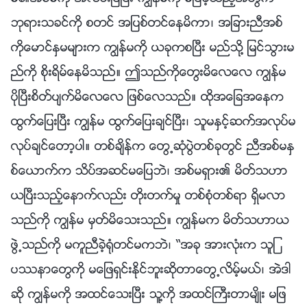
ဘုရားသခင္ကို စတင္ အျပစ္တင္ေနမိကာ၊ အျခားညီအစ္
ကိုေမာင္ႏွမမ်ားက ကြၽန္မကို ယခုကစၿပီး မည္သို႔ ျမင္သြားမ
ည္ကို စိုးရိမ္ေနမိသည္။ ဤသည္ကိုေတြးမိေလေလ ကြၽန္မ
ပိုၿပီးစိတ္ပ်က္မိေလေလ ျဖစ္ေလသည္။ ထိုအေျခအေနက
ထြက္ေျပးၿပီး ကြၽန္မ ထြက္ေျပးခ်င္ၿပီး၊ သူမႏွင့္ဆက္အလုပ္မ
လုပ္ခ်င္ေတာ့ပါ။ တစ္ခ်ိန္က ေတြ႕ဆုံပြဲတစ္ခုတြင္ ညီအစ္မႏွ
စ္ေယာက္က သိပ္အဆင္မေျပဘဲ၊ အစ္မရွား၏ မိတ္သဟာ
ယၿပီးသည့္ေနာက္လည္း တိုးတက္မႈ တစ္စုံတစ္ရာ ရွိမလာ
သည္ကို ကြၽန္မ မွတ္မိေသးသည္။ ကြၽန္မက မိတ္သဟာယ
ဖြဲ႕သည္ကို မကူညီခဲ့႐ုံတင္မကဘဲ၊ “အခု အားလုံးက သူျ
ပႆနာေတြကို မေျဖရွင္းႏိုင္ဘူးဆိုတာေတြ႕လိမ့္မယ္၊ အဲဒါ
ဆို ကြၽန္မကို အထင္ေသးၿပီး သူ႔ကို အထင္ႀကီးတာမ်ိဳး မျဖ