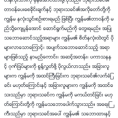
တ္ႏွလုံးသားကို မွန္ေအာင္ထားဖို႔လိုသည္။ ဘုရားသခင္၏
တာဝန္ေပးေစခိုင္းခ်က္ႏွင့္ ဘုရားသခင္၏အလိုေတာ္တို႔ကို
ကြၽန္မ ႏွလုံးသြင္းစဥ္းစားရမည္ ျဖစ္ၿပီး ကြၽန္မ၏တာဝန္ကို မ
ည္သို႔ေက်ပြန္ေအာင္ ေဆာင္႐ြက္မည္ကို ေတြးရမည္။ အျပဳ
သေဘာေဆာင္သည့္အရာမ်ား ကြၽန္မ၏ စိတ္ႏွလုံးထဲတြင္ ပို
မ်ားလာေသာေၾကာင့္၊ အပ်က္သေဘာေဆာင္သည့္ အရာ
မ်ားျဖစ္သည့္ နာမည္ေကာင္း၊ အဆင့္အတန္း၊ ပကာသနႏွ
င့္ ဂုဏ္ျဒပ္မ်ားကို စြန႔္လႊတ္ဖို႔ ပိုလြယ္လာသည္။ အျခားလူ
မ်ားက ကြၽန္မကို အထင္ႀကီးျခင္းက ဘုရားသခင္၏လက္ခံျ
ခင္း မဟုတ္ေၾကာင္းႏွင့္ အျခားလူမ်ားက ကြၽန္မကို အထင္ေ
သးသည္မွာ ဘုရားသခင္က ကြၽန္မကို မကယ္တင္ျခင္း မဟု
တ္ေၾကာင္းတို႔ကို ကြၽန္မသေဘာေပါက္သြားသည္။ အေရးႀ
ကီးသည္မွာ ဘုရားသခင္အေပၚ ကြၽန္မ၏ သေဘာထားႏွင့္