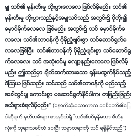
မွ် သင္၏ မုန္းတီးမႈ တိုးပြားေလေလ ျဖစ္လိမ့္မည္။ သင္၏
မုန္းတီးမႈ တိုးပြားသည္ႏွင့္အမွ်သင္သည္ အတြင္း၌ ပိုတိုး၍
ေမွာင္မိုက္ေလေလ ျဖစ္မည္။ အတြင္း၌ သင္ ေမွာင္မိုက္ေ
လေလ၊ သင္၏တာဝန္ကို ပိုမိုညံ့ဖ်င္းစြာ သင္ေဆာင္႐ြက္ေ
လေလျဖစ္ၿပီး၊ သင္၏တာဝန္ကို ပိုမိုညံ့ဖ်င္းစြာ သင္ေဆာင္႐ြ
က္ေလေလ၊ သင္ အသုံးဝင္မႈ ေလ်ာ့နည္းေလေလ ျဖစ္လိမ့္
မည္။ ဤသည္မွာ ခ်ိတ္ဆက္ထားေသာ ႐ုန္းမထြက္ႏိုင္သည့္
ဝဲၾသဃ ျဖစ္သည္။ သင္သည္ သင္၏တာဝန္ကို မည္သည့္
အခါတြင္မွ် ေကာင္းစြာ မေဆာင္႐ြက္ႏိုင္ပါက၊ တျဖည္းျဖည္း
ဖယ္ရွားခံရလိမ့္မည္။
”
(ေနာက္ဆုံးေသာကာလ ခရစ္ေတာ္၏ေျ
ပာဆိုခ်က္ မွတ္တမ္းမ်ား စာအုပ္ထဲရွိ “သင္၏စစ္မွန္ေသာ စိတ္ႏွ
လုံးကို ဘုရားသခင္ထံ ေပးၿပီး သမၼာတရားကို သင္ ရရွိႏိုင္သည္”)