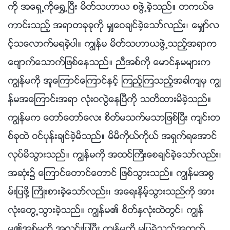
ကို အေရွ႕ကိုေ႐ႊ႕ၿပီး မိတ္သဟာယ စဖြဲ႕ခဲ့သည္။ တကယ္ေ
ကာင္းသည့္ အရာတခုခုကို မွ်ေဝခ်င္ခဲ့ေသာ္လည္း၊ ေမွ်ာ္လ
င့္သေလာက္မရခဲ့ပါ။ ကြၽန္မ မိတ္သဟာယဖြဲ႕သည့္အရာက
ေဗ်ာက္ေသာက္ျဖစ္ေနသည္။ ညီအစ္ကို ေမာင္ႏွမမ်ားက
ကြၽန္မကို အူေၾကာင္ေၾကာင္ႏွင့္ ၾကည့္ၾကသည့္အခါက်မွ ကြၽ
န္မအေၾကာင္းအရာ လုံးဝလြဲေနၿပီကို သတိထားမိခဲ့သည္။
ကြၽန္မက ေတာ္ေတာ္ေလး စိတ္မသက္မသာျဖစ္ၿပီး က်င္းတ
စ္ခုထဲ ဝင္ပုန္းခ်င္ခဲ့မိသည္။ မိမိကိုယ္ကိုယ္ အရွက္ရေအာင္
လုပ္မိသြားသည္။ ကြၽန္မကို အထင္ႀကီးေစခ်င္ခဲ့ေသာ္လည္း၊
အဆုံး၌ ေၾကာင္ေတာင္ေတာင္ ျဖစ္သြားသည္။ ကြၽန္မအစြ
မ္းျပဖို႔ ႀကိဳးစားခဲ့ေသာ္လည္း၊ အေရးနိမ့္သြားသည္ကို အား
လုံးေတြ႕သြားခဲ့သည္။ ကြၽန္မ၏ စိတ္ႏွလုံးထဲတြင္၊ ကြၽန္
မ၏အစ္မကို အလင္းျပၿပီး ကြၽန္မကို မျပခဲ့သည့္အတြက္