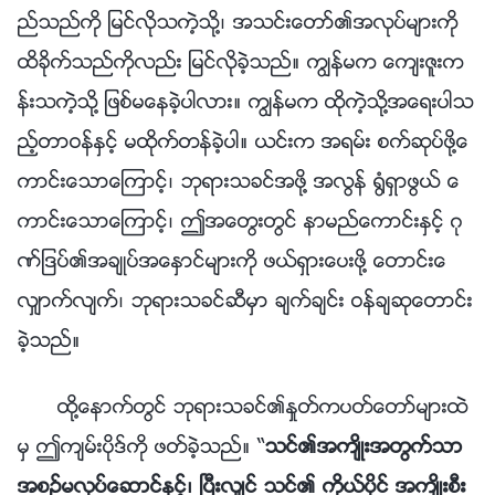
ည္သည္ကို ျမင္လိုသကဲ့သို႔၊ အသင္းေတာ္၏အလုပ္မ်ားကို
ထိခိုက္သည္ကိုလည္း ျမင္လိုခဲ့သည္။ ကြၽန္မက ေက်းဇူးက
န္းသကဲ့သို႔ ျဖစ္မေနခဲ့ပါလား။ ကြၽန္မက ထိုကဲ့သို႔အေရးပါသ
ည့္တာဝန္ႏွင့္ မထိုက္တန္ခဲ့ပါ။ ယင္းက အရမ္း စက္ဆုပ္ဖို႔ေ
ကာင္းေသာေၾကာင့္၊ ဘုရားသခင္အဖို႔ အလြန္ ႐ြံရွာဖြယ္ ေ
ကာင္းေသာေၾကာင့္၊ ဤအေတြးတြင္ နာမည္ေကာင္းႏွင့္ ဂု
ဏ္ျဒပ္၏အခ်ဳပ္အေႏွာင္မ်ားကို ဖယ္ရွားေပးဖို႔ ေတာင္းေ
လွ်ာက္လ်က္၊ ဘုရားသခင္ဆီမွာ ခ်က္ခ်င္း ဝန္ခ်ဆုေတာင္း
ခဲ့သည္။
ထို႔ေနာက္တြင္ ဘုရားသခင္၏ႏႈတ္ကပတ္ေတာ္မ်ားထဲ
မွ ဤက်မ္းပိုဒ္ကို ဖတ္ခဲ့သည္။ “
သင္၏အက်ိဳးအတြက္သာ
အစဥ္မလုပ္ေဆာင္ႏွင့္၊ ၿပီးလွ်င္ သင္၏ ကိုယ္ပိုင္ အက်ိဳးစီး