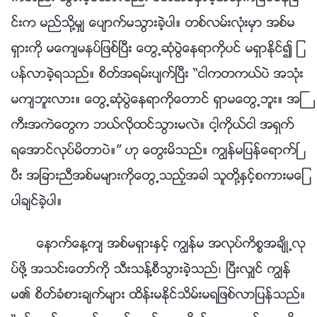
င္းက မည္သို႔မွ် ေပ်ာက္မသြားခဲ့ပါ။ တစ္လမ္းလုံးမွာ အစ္မ
ရွားကို မေက်မနပ္ျဖစ္ၿပီး ေတြ႕ဆုံပြဲေနရာကိုပင္ မရွာႏိုင္၍ ျ
ပန္လာခဲ့ရသည္။ စိတ္အရမ္းပ်က္ၿပီး “ငါကတကယ္ပဲ အသုံး
မက်ဘူးလား။ ေတြ႕ဆုံပြဲေနရာကိုေတာင္ ရွာမေတြ႕ဘူး။ အႀ
ကီးအကဲေတြက ဘယ္လိုထင္သြားမလဲ။ ငါ့ကိုယ္ငါ အရွက္
ရေအာင္လုပ္မိတာပဲ။” ဟု ေတြးမိသည္။ ကြၽန္မျပန္ေရာက္ၿ
ပီး အျခားညီအစ္မမ်ားကိုေတြ႕သည့္အခါ သူတို႔ႏွင့္စကားမေျ
ပာခ်င္ခဲ့ပါ။
ေနာက္ေန႔က် အစ္မရွားႏွင့္ ကြၽန္မ အလုပ္ကိစၥအခ်ိဳ႕လု
ပ္ဖို႔ အသင္းေတာ္ကို သီးသန႔္စီသြားခဲ့သည္၊ ၿပီးလွ်င္ ကြၽန္
မ၏ စိတ္ခံစားခ်က္မ်ား ထိန္းမႏိုင္သိမ္းမရျဖစ္လာျပန္သည္။