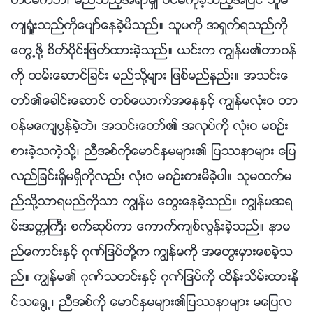
တင္မကဘဲ၊ မည္သည့္အရာမွ် ဝင္မကူခဲ့သည့္အျပင္ သူမ
က်ရႈံးသည္ကိုေပ်ာ္ေနခဲ့မိသည္။ သူမကို အရွက္ရသည္ကို
ေတြ႕ဖို႔ စိတ္ပိုင္းျဖတ္ထားခဲ့သည္။ ယင္းက ကြၽန္မ၏တာဝန္
ကို ထမ္းေဆာင္ျခင္း မည္သို႔မ်ား ျဖစ္မည္နည္း။ အသင္းေ
တာ္၏ေခါင္းေဆာင္ တစ္ေယာက္အေနႏွင့္ ကြၽန္မလုံးဝ တာ
ဝန္မေက်ပြန္ခဲ့ဘဲ၊ အသင္းေတာ္၏ အလုပ္ကို လုံးဝ မစဥ္း
စားခဲ့သကဲ့သို႔၊ ညီအစ္ကိုေမာင္ႏွမမ်ား၏ ျပႆနာမ်ား ေျပ
လည္ျခင္းရွိမရွိကိုလည္း လုံးဝ မစဥ္းစားမိခဲ့ပါ။ သူမထက္မ
ည္သို႔သာရမည္ကိုသာ ကြၽန္မ ေတြးေနခဲ့သည္။ ကြၽန္မအရ
မ္းအတၱႀကီး စက္ဆုပ္ကာ ေကာက္က်စ္လြန္းခဲ့သည္။ နာမ
ည္ေကာင္းႏွင့္ ဂုဏ္ျဒပ္တို႔က ကြၽန္မကို အေတြးမွားေစခဲ့သ
ည္။ ကြၽန္မ၏ ဂုဏ္သတင္းႏွင့္ ဂုဏ္ျဒပ္ကို ထိန္းသိမ္းထားႏို
င္သေ႐ြ႕၊ ညီအစ္ကို ေမာင္ႏွမမ်ား၏ျပႆနာမ်ား မေျပလ