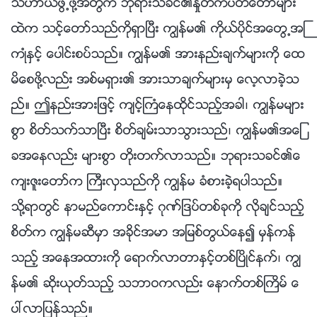
သဟာယဖြဲ႕ဖို႔အတြက္ ဘုရားသခင္၏ႏႈတ္ကပတ္ေတာ္မ်ား
ထဲက သင့္ေတာ္သည္ကိုရွာၿပီး ကြၽန္မ၏ ကိုယ္ပိုင္အေတြ႕အႀ
ကဳံႏွင့္ ေပါင္းစပ္သည္။ ကြၽန္မ၏ အားနည္းခ်က္မ်ားကို ေထ
မိေစဖို႔လည္း အစ္မရွား၏ အားသာခ်က္မ်ားမွ ေလ့လာခဲ့သ
ည္။ ဤနည္းအားျဖင့္ က်င့္ႀကံေနထိုင္သည့္အခါ၊ ကြၽန္မမ်ား
စြာ စိတ္သက္သာၿပီး စိတ္ခ်မ္းသာသြားသည္၊ ကြၽန္မ၏အေျ
ခအေနလည္း မ်ားစြာ တိုးတက္လာသည္။ ဘုရားသခင္၏ေ
က်းဇူးေတာ္က ႀကီးလွသည္ကို ကြၽန္မ ခံစားခဲ့ရပါသည္။
သို႔ရာတြင္ နာမည္ေကာင္းႏွင့္ ဂုဏ္ျဒပ္တစ္ခုကို လိုခ်င္သည့္
စိတ္က ကြၽန္မဆီမွာ အခိုင္အမာ အျမစ္တြယ္ေန၍ မွန္ကန္
သည့္ အေနအထားကို ေရာက္လာတာႏွင့္တစ္ၿပိဳင္နက္၊ ကြၽ
န္မ၏ ဆိုးယုတ္သည့္ သဘာဝကလည္း ေနာက္တစ္ႀကိမ္ ေ
ပၚလာျပန္သည္။