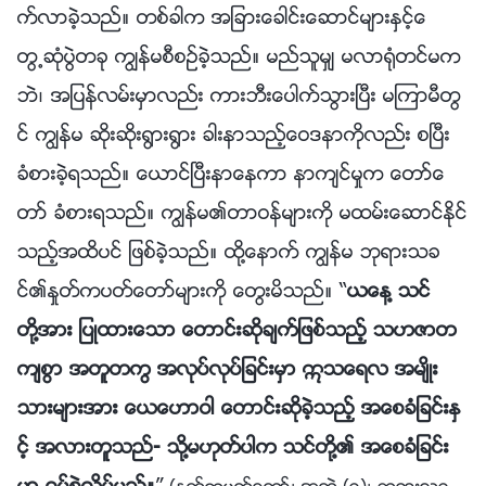
က္လာခဲ့သည္။ တစ္ခါက အျခားေခါင္းေဆာင္မ်ားႏွင့္ေ
တြ႕ဆုံပြဲတခု ကြၽန္မစီစဥ္ခဲ့သည္။ မည္သူမွ် မလာ႐ုံတင္မက
ဘဲ၊ အျပန္လမ္းမွာလည္း ကားဘီးေပါက္သြားၿပီး မၾကာမီတြ
င္ ကြၽန္မ ဆိုးဆိုး႐ြား႐ြား ခါးနာသည့္ေဝဒနာကိုလည္း စၿပီး
ခံစားခဲ့ရသည္။ ေယာင္ၿပီးနာေနကာ နာက်င္မႈက ေတာ္ေ
တာ္ ခံစားရသည္။ ကြၽန္မ၏တာဝန္မ်ားကို မထမ္းေဆာင္ႏိုင္
သည့္အထိပင္ ျဖစ္ခဲ့သည္။ ထို႔ေနာက္ ကြၽန္မ ဘုရားသခ
င္၏ႏႈတ္ကပတ္ေတာ္မ်ားကို ေတြးမိသည္။ “
ယေန႔ သင္
တို႔အား ျပဳထားေသာ ေတာင္းဆိုခ်က္ျဖစ္သည့္ သဟဇာတ
က်စြာ အတူတကြ အလုပ္လုပ္ျခင္းမွာ ဣသေရလ အမ်ိဳး
သားမ်ားအား ေယေဟာဝါ ေတာင္းဆိုခဲ့သည့္ အေစခံျခင္းႏွ
င့္ အလားတူသည္- သို႔မဟုတ္ပါက သင္တို႔၏ အေစခံျခင္း