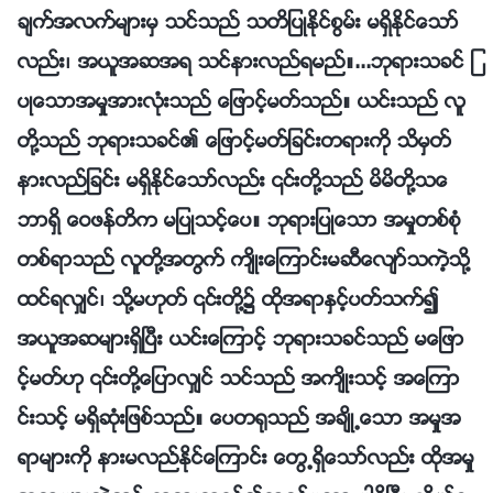
ခ်က္အလက္မ်ားမွ သင္သည္ သတိျပဳႏိုင္စြမ္း မရွိႏိုင္ေသာ္
လည္း၊ အယူအဆအရ သင္နားလည္ရမည္။...ဘုရားသခင္ ျ
ပဳေသာအမႈအားလုံးသည္ ေျဖာင့္မတ္သည္။ ယင္းသည္ လူ
တို႔သည္ ဘုရားသခင္၏ ေျဖာင့္မတ္ျခင္းတရားကို သိမွတ္
နားလည္ျခင္း မရွိႏိုင္ေသာ္လည္း ၎တို႔သည္ မိမိတို႔သေ
ဘာရွိ ေဝဖန္တိက မျပဳသင့္ေပ။ ဘုရားျပဳေသာ အမႈတစ္စုံ
တစ္ရာသည္ လူတို႔အတြက္ က်ိဳးေၾကာင္းမဆီေလ်ာ္သကဲ့သို႔
ထင္ရလွ်င္၊ သို႔မဟုတ္ ၎တို႔၌ ထိုအရာႏွင့္ပတ္သက္၍
အယူအဆမ်ားရွိၿပီး ယင္းေၾကာင့္ ဘုရားသခင္သည္ မေျဖာ
င့္မတ္ဟု ၎တို႔ေျပာလွ်င္ သင္သည္ အက်ိဳးသင့္ အေၾကာ
င္းသင့္ မရွိဆုံးျဖစ္သည္။ ေပတ႐ုသည္ အခ်ိဳ႕ေသာ အမႈအ
ရာမ်ားကို နားမလည္ႏိုင္ေၾကာင္း ေတြ႕ရွိေသာ္လည္း ထိုအမႈ