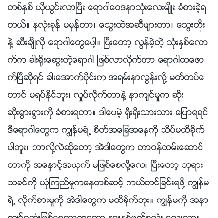
တစ္ႏွစ္ ယိုယြင္းလာၿပီး ေရာဂါေဝဒနာသုံးေလးမ်ိဳး ခံစားခဲ့ရ
တယ္။ ႏွလုံးခုန္ မမွန္တာ၊ ေသြးထဲအဆီမ်ားတာ၊ ေသြးတိုး
နဲ႔ ဆီးခ်ိဳလို ေရာဂါေတြေပါ့။ ၿပီးေတာ့ လြန္ခဲ့တဲ့ သုံးႏွစ္ေလာ
က္က ခါး႐ိုးေဆြးတဲ့ေရာဂါ ျဖစ္လာလိုက္တာ ေရာဂါထေဖာ
က္ၿပီဆိုရင္ ခါးေအာက္ပိုင္းက အရမ္းနာလြန္းလို႔ မတ္တပ္ေ
တာင္ မရပ္ႏိုင္ဘူး၊ လႈပ္လိုက္တာနဲ႔ နာက်င္မႈက ဆိုး
ဆိုး႐ြား႐ြားကို ခံစားရတာ။ ဒါေပမဲ့ ႐ိုး႐ိုးသားသား ေျပာရရင္
ဒီေရာဂါေတြက ကြၽန္မရဲ႕ စိတ္အေျခအေနကို သိပ္မထိခိုက္
ပါဘူး၊ ဘာလို႔လဲဆိုေတာ့ အဲဒါေတြက တာဝန္ထမ္းေဆာင္
တာကို အေႏွာင့္အယွက္ မျဖစ္ေစလို႔ေလ၊ ၿပီးေတာ့ ဘုရား
သခင္ကို ယုံၾကည္မႈကေနတစ္ဆင့္ ကယ္တင္ျခင္းရဖို႔ ကြၽန္မ
ရဲ႕ လိုက္စားမႈကို အဲဒါေတြက မထိခိုက္ဘူး။ ကြၽန္မကို အနာ