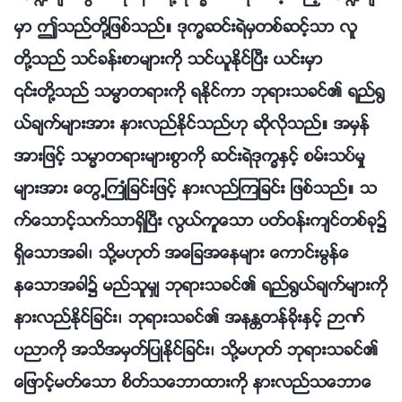
မွာ ဤသည္တို႔ျဖစ္သည္။ ဒုကၡဆင္းရဲမွတစ္ဆင့္သာ လူ
တို႔သည္ သင္ခန္းစာမ်ားကို သင္ယူႏိုင္ၿပီး ယင္းမွာ
၎တို႔သည္ သမၼာတရားကို ရႏိုင္ကာ ဘုရားသခင္၏ ရည္႐ြ
ယ္ခ်က္မ်ားအား နားလည္ႏိုင္သည္ဟု ဆိုလိုသည္။ အမွန္
အားျဖင့္ သမၼာတရားမ်ားစြာကို ဆင္းရဲဒုကၡႏွင့္ စမ္းသပ္မႈ
မ်ားအား ေတြ႕ႀကဳံျခင္းျဖင့္ နားလည္ၾကျခင္း ျဖစ္သည္။ သ
က္ေသာင့္သက္သာရွိၿပီး လြယ္ကူေသာ ပတ္ဝန္းက်င္တစ္ခု၌
ရွိေသာအခါ၊ သို႔မဟုတ္ အေျခအေနမ်ား ေကာင္းမြန္ေ
နေသာအခါ၌ မည္သူမွ် ဘုရားသခင္၏ ရည္႐ြယ္ခ်က္မ်ားကို
နားလည္ႏိုင္ျခင္း၊ ဘုရားသခင္၏ အနႏၲတန္ခိုးႏွင့္ ဉာဏ္
ပညာကို အသိအမွတ္ျပဳႏိုင္ျခင္း၊ သို႔မဟုတ္ ဘုရားသခင္၏
ေျဖာင့္မတ္ေသာ စိတ္သေဘာထားကို နားလည္သေဘာေ