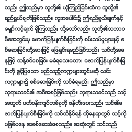
သည္၊ ဤသည္မွာ သူတို႔၏ ယုံၾကည္ျခင္းထဲက သူတို႔၏
ရည္႐ြယ္ခ်က္ျဖစ္သည္။ လူအေပါင္း၌ ဤရည္႐ြယ္ခ်က္ႏွင့္
ေမွ်ာ္လင့္ခ်က္ ရွိၾကသည္။ သို႔ေသာ္လည္း သူတို႔၏သဘာဝ
ဗီဇအတြင္းမွ ေဖာက္ျပန္ပ်က္စီးျခင္းကို စမ္းသပ္မႈမ်ားႏွင့္ စ
စ္ေဆးျခင္းတို႔အားျဖင့္ ေျဖရွင္းရမည္ျဖစ္သည္။ သင္တို႔အေ
နျဖင့္ သန္႔စင္ေစျခင္း မခံရေသးေသာ၊ ေဖာက္ျပန္ပ်က္စီးျခ
င္းကို ဖြင့္ျပေသာ မည္သည့္က႑မ်ားတြင္မဆို ယင္း
က႑မ်ား၌ စစ္ေဆးျခင္းကို သင္ခံရမည္၊ ဤသည္မွာ
ဘုရားသခင္၏ အစီအစဥ္ျဖစ္သည္။ ဘုရားသခင္သည္ သင့္
အတြက္ ပတ္ဝန္းက်င္တစ္ခုကို ဖန္တီးေပးသည္၊ သင္၏ေ
ဖာက္ျပန္ပ်က္စီးျခင္းကို သင္သိႏိုင္ရန္ ထိုေနရာတြင္ သင့္ကို
မျဖစ္မေန အစစ္ေဆးခံေစသည္။ အဆုံးတြင္ သင္သည္