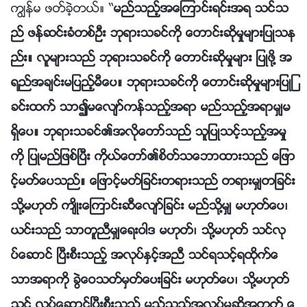
ကြၽန္မ ဖတ္ခဲ့တယ္။ “
မည္သည့္အေၾကာင္းရင္းအရ သင္သ
ည္ ဖန္ဆင္းခံတစ္ဦး ဘုရားသခင္ကို ေတာင္းဆိုမႈမ်ားျပဳသန
ည္း။ လူမ်ားသည္ ဘုရားသခင္ကို ေတာင္းဆိုမႈမ်ား ျပဳဖို႔ အ
ရည္အခ်င္းမျပည့္မီေပ။ ဘုရားသခင္ကို ေတာင္းဆိုမႈမ်ားျပဳျ
ခင္းထက္ သာ၍မေလ်ာ္ကန္သည့္အရာ မည္သည့္အရာမွ်မ
ရွိေပ။ ဘုရားသခင္၏အလိုေတာ္သည္ သူျပဳသင့္သည့္အမႈ
ကို ျပဳမည္ျဖစ္ၿပီး ကိုယ္ေတာ္၏စိတ္သေဘာထားသည္ ေျဖာ
င့္မတ္ေပသည္။ ေျဖာင့္မတ္ျခင္းတရားသည္ တရားမွ်တျခင္း
သို႔မဟုတ္ က်ိဳးေၾကာင္းဆီေလ်ာ္ျခင္း မည္သို႔မွ် မဟုတ္ေပ၊
ယင္းသည္ သာတူညီမွ်ေရးဝါဒ မဟုတ္၊ သို႔မဟုတ္ သင္လု
ပ္ေဆာင္ ၿပီးစီးသည့္ အလုပ္ႏွင့္အညီ သင္ရသင့္ရထိုက္ေ
သာအရာကို ခြဲေဝသတ္မွတ္ေပးျခင္း မဟုတ္ေပ၊ သို႔မဟုတ္
သင္ လုပ္ေဆာင္ၿပီးစီးသည့္ မည္သည့္အလုပ္မဆိုအတြက္ ေ