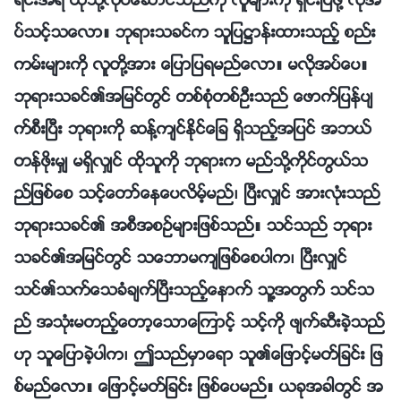
ရင္းအရ ထိုသို႔လုပ္ေဆာင္သည္ကို လူမ်ားကို ရွင္းျပဖို႔ လိုအ
ပ္သင့္သေလာ။ ဘုရားသခင္က သူျပ႒ာန္းထားသည့္ စည္း
ကမ္းမ်ားကို လူတို႔အား ေျပာျပရမည္ေလာ။ မလိုအပ္ေပ။
ဘုရားသခင္၏အျမင္တြင္ တစ္စုံတစ္ဦးသည္ ေဖာက္ျပန္ပ်
က္စီးၿပီး ဘုရားကို ဆန္႔က်င္ႏိုင္ေျခ ရွိသည့္အျပင္ အဘယ္
တန္ဖိုးမွ် မရွိလွ်င္ ထိုသူကို ဘုရားက မည္သို႔ကိုင္တြယ္သ
ည္ျဖစ္ေစ သင့္ေတာ္ေနေပလိမ့္မည္၊ ၿပီးလွ်င္ အားလုံးသည္
ဘုရားသခင္၏ အစီအစဥ္မ်ားျဖစ္သည္။ သင္သည္ ဘုရား
သခင္၏အျမင္တြင္ သေဘာမက်ျဖစ္ေစပါက၊ ၿပီးလွ်င္
သင္၏သက္ေသခံခ်က္ၿပီးသည့္ေနာက္ သူ႔အတြက္ သင္သ
ည္ အသုံးမတည့္ေတာ့ေသာေၾကာင့္ သင့္ကို ဖ်က္ဆီးခဲ့သည္
ဟု သူေျပာခဲ့ပါက၊ ဤသည္မွာေရာ သူ၏ေျဖာင့္မတ္ျခင္း ျဖ
စ္မည္ေလာ။ ေျဖာင့္မတ္ျခင္း ျဖစ္ေပမည္။ ယခုအခါတြင္ အ