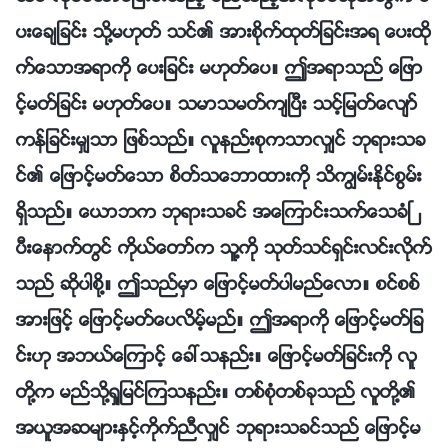
ပးေခ်ျခင္း သို႔မဟုတ္ သင္၏ အားစိုက္ထုတ္ျခင္းအရ ေပးထို
က္ေသာအရာကို ေပးျခင္း မဟုတ္ေပ။ ဤအရာသည္ ေျဖာ
င့္မတ္ျခင္း မဟုတ္ေပ။ သမာသမတ္က်ၿပီး သင့္ျမတ္ေလ်ာ္
ကန္ျခင္းမွ်သာ ျဖစ္သည္။ လူနည္းစုကသာလွ်င္ ဘုရားသခ
င္၏ ေျဖာင့္မတ္ေသာ စိတ္သေဘာထားကို သိကြၽမ္းႏိုင္စြမ္း
ရွိသည္။ ေယာဘက ဘုရားသခင္ အေၾကာင္းသက္ေသခံၿ
ပီးေနာက္တြင္ ကိုယ္ေတာ္က သူ႔ကို သုတ္သင္ရွင္းလင္းလိုက္
သည္ ဆိုပါစို႔။ ဤသည္မွာ ေျဖာင့္မတ္ပါမည္ေလာ။ စင္စစ္
အားျဖင့္ ေျဖာင့္မတ္ေပလိမ့္မည္။ ဤအရာကို ေျဖာင့္မတ္ျခ
င္းဟု အဘယ္ေၾကာင့္ ေခၚသနည္း။ ေျဖာင့္မတ္ျခင္းကို လူ
တို႔က မည္သို႔ရႈျမင္ၾကသနည္း။ တစ္စုံတစ္ခုသည္ လူတို႔၏
အယူအဆမ်ားႏွင့္ကိုက္ညီလွ်င္ ဘုရားသခင္သည္ ေျဖာင့္မ