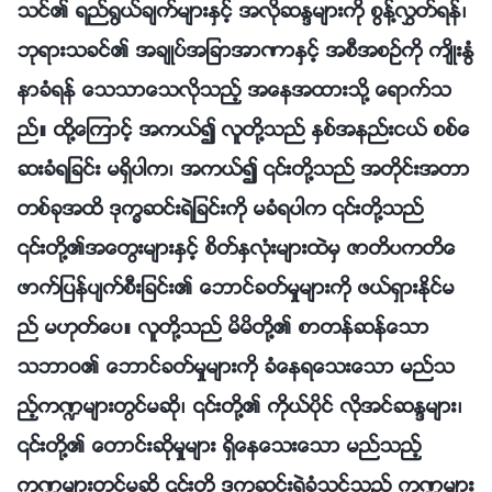
သင္၏ ရည္႐ြယ္ခ်က္မ်ားႏွင့္ အလိုဆႏၵမ်ားကို စြန႔္လႊတ္ရန္၊
ဘုရားသခင္၏ အခ်ဳပ္အျခာအာဏာႏွင့္ အစီအစဥ္ကို က်ိဳးႏြံ
နာခံရန္ ေသသာေသလိုသည့္ အေနအထားသို႔ ေရာက္သ
ည္။ ထို႔ေၾကာင့္ အကယ္၍ လူတို႔သည္ ႏွစ္အနည္းငယ္ စစ္ေ
ဆးခံရျခင္း မရွိပါက၊ အကယ္၍ ၎တို႔သည္ အတိုင္းအတာ
တစ္ခုအထိ ဒုကၡဆင္းရဲျခင္းကို မခံရပါက ၎တို႔သည္
၎တို႔၏အေတြးမ်ားႏွင့္ စိတ္ႏွလုံးမ်ားထဲမွ ဇာတိပကတိေ
ဖာက္ျပန္ပ်က္စီးျခင္း၏ ေဘာင္ခတ္မႈမ်ားကို ဖယ္ရွားႏိုင္မ
ည္ မဟုတ္ေပ။ လူတို႔သည္ မိမိတို႔၏ စာတန္ဆန္ေသာ
သဘာဝ၏ ေဘာင္ခတ္မႈမ်ားကို ခံေနရေသးေသာ မည္သ
ည့္က႑မ်ားတြင္မဆို၊ ၎တို႔၏ ကိုယ္ပိုင္ လိုအင္ဆႏၵမ်ား၊
၎တို႔၏ ေတာင္းဆိုမႈမ်ား ရွိေနေသးေသာ မည္သည့္
က႑မ်ားတြင္မဆို ၎တို႔ ဒုကၡဆင္းရဲခံသင့္သည့္ က႑မ်ား