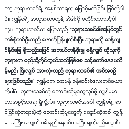
တာ့ ဘုရားသခင္ရဲ႕ အႏွစ္သာရက ေျဖာင့္မတ္ျခင္း ျဖစ္လို႔ပါ
ပဲ။ ကြၽန္မရဲ႕ အယူအဆေတြနဲ႔ အဲဒါကို မတိုင္းတာသင့္ပါ
ဘူး။ ဘုရားသခင္က ေျပာသည္ “
ဘုရားသခင္၏အျမင္တြင္
တစ္စုံတစ္ဦးသည္ ေဖာက္ျပန္ပ်က္စီးၿပီး ဘုရားကို ဆန္႔က်
င္ႏိုင္ေျခ ရွိသည့္အျပင္ အဘယ္တန္ဖိုးမွ် မရွိလွ်င္ ထိုသူကို
ဘုရားက မည္သို႔ကိုင္တြယ္သည္ျဖစ္ေစ သင့္ေတာ္ေနေပလိ
မ့္မည္၊ ၿပီးလွ်င္ အားလုံးသည္ ဘုရားသခင္၏ အစီအစဥ္
မ်ားျဖစ္သည္
။” ကြၽန္မက သာမန္ ဖန္ဆင္းခံေလးတစ္ေယာ
က္ပါပဲ၊ ဘုရားသခင္ကို ေတာင္းဆိုမႈေတြလုပ္ဖို႔ ကြၽန္မမွာ
ဘာအခြင့္အေရး ရွိလို႔လဲ။ ဘုရားသခင္အေပၚ ကြၽန္မရဲ႕ ဆ
င္ျခင္တုံတရားမဲ့တဲ့ ေတာင္းဆိုမႈေတြကို ေတြးမိတဲ့အခါ ကြၽန္
မ အႀကီးအက်ယ္ ဝမ္းနည္းေနာင္တရၿပီး မ်က္ရည္ေတြ စီး