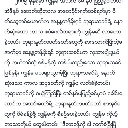
၂၀၀၅ ခုႏွစ္မွာ ကြၽန္မ အသက္ ၆၈ ႏွစ္ ျပည့္ခဲ့ပါတယ္၊
အဲဒီႏွစ္ ေအာက္တိုဘာလ အေစာပိုင္းရက္တစ္ရက္မွာ မိ
တ္ေဆြတစ္ေယာက္က အနႏၲတန္ခိုးရွင္ ဘုရားသခင္ရဲ႕ ေနာ
က္ဆုံးေသာ ကာလ ဧဝံေဂလိတရားကို ကြၽန္မဆီ လာေဟာ
ခဲ့တယ္။ ဘုရားႏႈတ္ကပတ္ေတာ္ေတြကို စားေသာက္ၿပီးတဲ့ေ
နာက္မွာ အနႏၲတန္ခိုးရွင္ ဘုရားသခင္ဟာ လူသားမ်ိဳးႏြယ္
ကို ကယ္တင္တဲ့ စစ္မွန္တဲ့ တစ္ပါးတည္းေသာ ဘုရားသခင္
ျဖစ္မွန္း ကြၽန္မ ေသခ်ာသြားခဲ့ၿပီး ဘုရားသခင္ရဲ႕ ေနာက္
ဆုံးေသာ ကာလ အမႈေတာ္ကို ကြၽန္မ လက္ခံခဲ့တယ္။
ဘုရားသခင္ကို စယုံၾကည္ၿပီး တစ္ႏွစ္မျပည့္ခင္မွာပဲ ေခါင္းေ
ဆာင္က အသင္းေတာ္ရဲ႕ ဘုရားႏႈတ္ကပတ္ေတာ္ စာအုပ္ေ
တြကို စီမံခန႔္ခြဲဖို႔ ကြၽန္မကို စီစဥ္ေပးခဲ့တယ္။ ကြၽန္မ ကိုယ့္
ဘာသာကိုယ္ ေတြးမိတယ္၊ “ဒီတာဝန္ကို ငါ လက္ခံၿပီးၿပီ