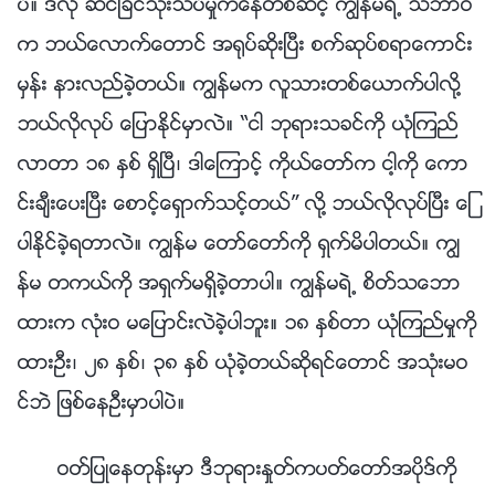
ပီ။ ဒီလို ဆင္ျခင္သုံးသပ္မႈကေနတစ္ဆင့္ ကြၽန္မရဲ႕ သဘာဝ
က ဘယ္ေလာက္ေတာင္ အ႐ုပ္ဆိုးၿပီး စက္ဆုပ္စရာေကာင္း
မွန္း နားလည္ခဲ့တယ္။ ကြၽန္မက လူသားတစ္ေယာက္ပါလို႔
ဘယ္လိုလုပ္ ေျပာႏိုင္မွာလဲ။ “ငါ ဘုရားသခင္ကို ယုံၾကည္
လာတာ ၁၈ ႏွစ္ ရွိၿပီ၊ ဒါေၾကာင့္ ကိုယ္ေတာ္က ငါ့ကို ေကာ
င္းခ်ီးေပးၿပီး ေစာင့္ေရွာက္သင့္တယ္” လို႔ ဘယ္လိုလုပ္ၿပီး ေျ
ပာႏိုင္ခဲ့ရတာလဲ။ ကြၽန္မ ေတာ္ေတာ္ကို ရွက္မိပါတယ္။ ကြၽ
န္မ တကယ္ကို အရွက္မရွိခဲ့တာပါ။ ကြၽန္မရဲ႕ စိတ္သေဘာ
ထားက လုံးဝ မေျပာင္းလဲခဲ့ပါဘူး။ ၁၈ ႏွစ္တာ ယုံၾကည္မႈကို
ထားဦး၊ ၂၈ ႏွစ္၊ ၃၈ ႏွစ္ ယုံခဲ့တယ္ဆိုရင္ေတာင္ အသုံးမဝ
င္ဘဲ ျဖစ္ေနဦးမွာပါပဲ။
ဝတ္ျပဳေနတုန္းမွာ ဒီဘုရားႏႈတ္ကပတ္ေတာ္အပိုဒ္ကို