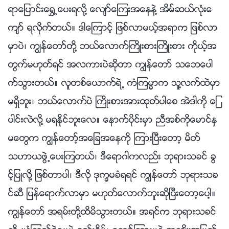
ရာေျပာင္းေ႐ႊ႕ေပးရလို႔ ေလ်ာ္ေၾကးအေနနဲ႔ အိမ္ဆယ္လုံးေ
က်ာ္ ရလိုက္တယ္။ ဒါေၾကာင့္ ျဖစ္လာမယ့္အရာက ျဖစ္လာ
မွာပဲ၊ ကြၽန္ေတာ္တို႔ ဘယ္ေလာက္ႀကိဳးစားႀကိဳးစား ကိုယ့္အ
တြက္မဟုတ္ရင္ အလကားပဲဆိုတာ ကြၽန္ေတာ္ သေဘေပါ
က္သြားတယ္။ လူတစ္ေယာက္ရဲ႕ ကံၾကမၼာက သူ႔လက္ထဲမွာ
မရွိဘူး၊ ဘယ္ေလာက္ပဲ ႀကိဳးစားအားထုတ္ပါေစ အဲဒါကို ေျ
ပာင္းလဲလို႔ မရႏိုင္ဘူးေလ။ ေနာက္ပိုင္းမွာ ညီအစ္ကိုေမာင္ႏွ
မေတြက ကြၽန္ေတာ့္အေျခအေနကို ၾကားၿပီးေတာ့ မိတ္
သဟာယဖြဲ႕ေပးၾကတယ္၊ ဒီေရာဂါကလည္း ဘုရားသခင္ ခြ
င့္ျပဳလို႔ ျဖစ္တာပါ၊ ဒီလို ဒုကၡမခံရရင္ ကြၽန္ေတာ္ ဘုရားသခ
င္ဆီ ျပန္ေရာက္လာမွာ မဟုတ္ေလာက္ဘူးဆိုၿပီးေတာ့ေပါ့။
ကြၽန္ေတာ္ အရမ္းတို႔ထိမိသြားတယ္။ အရင္က ဘုရားသခင္