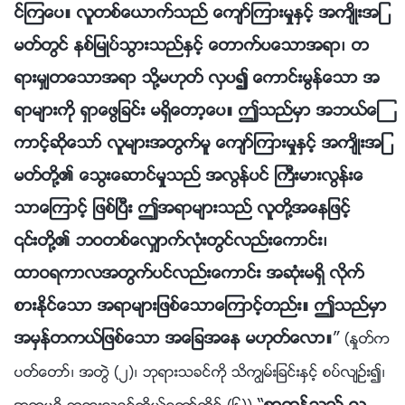
င္ၾကေပ။ လူတစ္ေယာက္သည္ ေက်ာ္ၾကားမႈႏွင့္ အက်ိဳးအျ
မတ္တြင္ နစ္ျမဳပ္သြားသည္ႏွင့္ ေတာက္ပေသာအရာ၊ တ
ရားမွ်တေသာအရာ သို႔မဟုတ္ လွပ၍ ေကာင္းမြန္ေသာ အ
ရာမ်ားကို ရွာေဖြျခင္း မရွိေတာ့ေပ။ ဤသည္မွာ အဘယ္ေၾ
ကာင့္ဆိုေသာ္ လူမ်ားအတြက္မူ ေက်ာ္ၾကားမႈႏွင့္ အက်ိဳးအျ
မတ္တို႔၏ ေသြးေဆာင္မႈသည္ အလြန္ပင္ ႀကီးမားလြန္းေ
သာေၾကာင့္ ျဖစ္ၿပီး ဤအရာမ်ားသည္ လူတို႔အေနျဖင့္
၎တို႔၏ ဘဝတစ္ေလွ်ာက္လုံးတြင္လည္းေကာင္း၊
ထာဝရကာလအတြက္ပင္လည္းေကာင္း အဆုံးမရွိ လိုက္
စားႏိုင္ေသာ အရာမ်ားျဖစ္ေသာေၾကာင့္တည္း။ ဤသည္မွာ
အမွန္တကယ္ျဖစ္ေသာ အေျခအေန မဟုတ္ေလာ။
”
(ႏႈတ္က
ပတ္ေတာ္၊ အတြဲ (၂)၊ ဘုရားသခင္ကို သိကြၽမ္းျခင္းႏွင့္ စပ္လ်ဥ္း၍၊