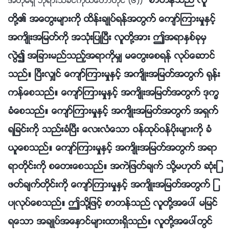
“
စာတန္သည္ လူ
အတုမရွိ ဘုရားသခင္ကိုယ္ေတာ္တိုင္ (၆))
တို႔၏ အေတြးမ်ားကို ထိန္းခ်ဳပ္ရန္အတြက္ ေက်ာ္ၾကားမႈႏွင့္
အက်ိဳးအျမတ္ကို အသုံးျပဳၿပီး လူတို႔အား ဤအရာႏွစ္ခုမွ
လြဲ၍ အျခားမည္သည့္အရာကိုမွ် မေတြးေစရန္ လုပ္ေဆာင္
သည္။ ၿပီးလွ်င္ ေက်ာ္ၾကားမႈႏွင့္ အက်ိဳးအျမတ္အတြက္ ႐ုန္း
ကန္ေစသည္။ ေက်ာ္ၾကားမႈႏွင့္ အက်ိဳးအျမတ္အတြက္ ဒုကၡ
ခံေစသည္။ ေက်ာ္ၾကားမႈႏွင့္ အက်ိဳးအျမတ္အတြက္ အရွက္
ရျခင္းကို သည္းခံၿပီး ေလးလံေသာ ဝန္ထုပ္ဝန္ပိုးမ်ားကို ခံ
ယူေစသည္။ ေက်ာ္ၾကားမႈႏွင့္ အက်ိဳးအျမတ္အတြက္ အရာ
ရာတိုင္းကို စေတးေစသည္။ အကဲျဖတ္ခ်က္ သို႔မဟုတ္ ဆုံးျ
ဖတ္ခ်က္တိုင္းကို ေက်ာ္ၾကားမႈႏွင့္ အက်ိဳးအျမတ္အတြက္ ျ
ပဳလုပ္ေစသည္။ ဤသို႔ျဖင့္ စာတန္သည္ လူတို႔အေပၚ မျမင္
ရေသာ အခ်ဳပ္အေႏွာင္မ်ားထားရွိသည္။ လူတို႔အေပၚတြင္