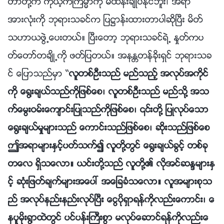
တာ္တို႔က ကိုယ့္ကံၾကမၼာကို မထိန္းခ်ဳပ္ႏိုင္ဘူး၊ အရာ
အားလုံးကို ဘုရားသခင္က ျပ႒ာန္းထားတာပါဆိုၿပီး မိတ္
သဟာယဖြဲ႕ေပးတယ္။ ၿပီးေတာ့ ဘုရားသခင္ရဲ႕ ႏႈတ္ကပ
တ္ေတာ္တခ်ိဳ႕ကို ဖတ္ျပတယ္။ အနႏၲတန္ခိုးရွင္ ဘုရားသခ
င္ ေျပာသည္မွာ “
လူတစ္ဦးသည္ မည္သည့္ အလုပ္အကိုင္
ကို ေ႐ြးခ်ယ္သည္ကိုျဖစ္ေစ၊ လူတစ္ဦးသည္ မည္သို႔ အသ
က္ေမြးဝမ္းေက်ာင္းျပဳသည္ကိုျဖစ္ေစ၊ ၎တို႔ ျပဳလုပ္ေသာ
ေ႐ြးခ်ယ္မႈမ်ားသည္ ေကာင္းသည္ျဖစ္ေစ၊ ဆိုးသည္ျဖစ္ေစ
ဤအရာမ်ားႏွင့္ပတ္သက္၍ လူတို႔တြင္ ေ႐ြးခ်ယ္ခြင့္ တစ္ခု
တေလ ရွိသေလာ။ ယင္းတို႔သည္ လူတို႔၏ လိုအင္ဆႏၵမ်ားႏွ
င့္ ဆုံးျဖတ္ခ်က္မ်ားအေပၚ အေျခခံသေလာ။ လူအမ်ားစုသ
ည္ အလုပ္နည္းနည္းလုပ္ၿပီး ေငြပိုရွာရန္ကိုလည္းေကာင္း၊ ေ
နပူမိုး႐ြာထဲတြင္ ပင္ပန္းႀကီးစြာ မလုပ္ေဆာင္ရန္ကိုလည္းေ