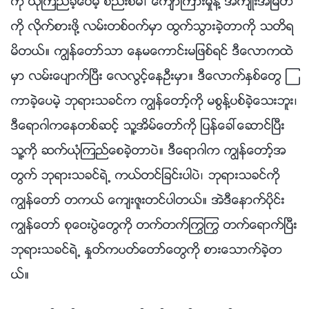
ကို ယုံၾကည္ခဲ့ေပမဲ့ စည္းစိမ္၊ ေက်ာ္ၾကားမႈနဲ႔ အက်ိဳးအျမတ္
ကို လိုက္စားဖို႔ လမ္းတစ္ဝက္မွာ ထြက္သြားခဲ့တာကို သတိရ
မိတယ္။ ကြၽန္ေတာ္သာ ေနမေကာင္းမျဖစ္ရင္ ဒီေလာကထဲ
မွာ လမ္းေပ်ာက္ၿပီး ေလလြင့္ေနဦးမွာ။ ဒီေလာက္ႏွစ္ေတြ ၾ
ကာခဲ့ေပမဲ့ ဘုရားသခင္က ကြၽန္ေတာ့္ကို မစြန႔္ပစ္ခဲ့ေသးဘူး၊
ဒီေရာဂါကေနတစ္ဆင့္ သူ႔အိမ္ေတာ္ကို ျပန္ေခၚေဆာင္ၿပီး
သူ႔ကို ဆက္ယုံၾကည္ေစခဲ့တာပဲ။ ဒီေရာဂါက ကြၽန္ေတာ့္အ
တြက္ ဘုရားသခင္ရဲ႕ ကယ္တင္ျခင္းပါပဲ၊ ဘုရားသခင္ကို
ကြၽန္ေတာ္ တကယ္ ေက်းဇူးတင္ပါတယ္။ အဲဒီေနာက္ပိုင္း
ကြၽန္ေတာ္ စုေဝးပြဲေတြကို တက္တက္ႂကြႂကြ တက္ေရာက္ၿပီး
ဘုရားသခင္ရဲ႕ ႏႈတ္ကပတ္ေတာ္ေတြကို စားေသာက္ခဲ့တ
ယ္။