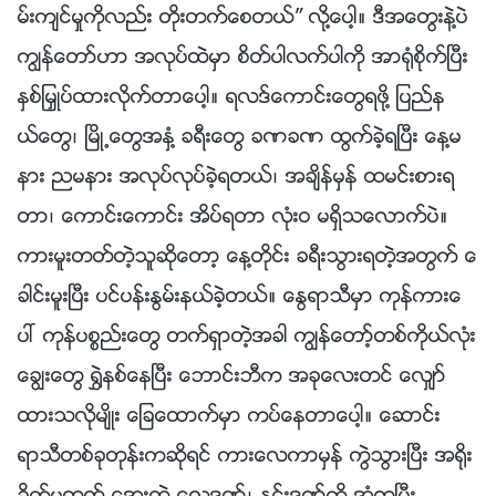
မ္းက်င္မႈကိုလည္း တိုးတက္ေစတယ္” လို႔ေပါ့။ ဒီအေတြးနဲ႔ပဲ
ကြၽန္ေတာ္ဟာ အလုပ္ထဲမွာ စိတ္ပါလက္ပါကို အာ႐ုံစိုက္ၿပီး
ႏွစ္ျမႇဳပ္ထားလိုက္တာေပါ့။ ရလဒ္ေကာင္းေတြရဖို႔ ျပည္န
ယ္ေတြ၊ ၿမိဳ႕ေတြအႏွံ႔ ခရီးေတြ ခဏခဏ ထြက္ခဲ့ရၿပီး ေန႔မ
နား ညမနား အလုပ္လုပ္ခဲ့ရတယ္၊ အခ်ိန္မွန္ ထမင္းစားရ
တာ၊ ေကာင္းေကာင္း အိပ္ရတာ လုံးဝ မရွိသေလာက္ပဲ။
ကားမူးတတ္တဲ့သူဆိုေတာ့ ေန႔တိုင္း ခရီးသြားရတဲ့အတြက္ ေ
ခါင္းမူးၿပီး ပင္ပန္းႏြမ္းနယ္ခဲ့တယ္။ ေႏြရာသီမွာ ကုန္ကားေ
ပၚ ကုန္ပစၥည္းေတြ တက္ရွာတဲ့အခါ ကြၽန္ေတာ့္တစ္ကိုယ္လုံး
ေခြၽးေတြ ႐ႊဲနစ္ေနၿပီး ေဘာင္းဘီက အခုေလးတင္ ေလွ်ာ္
ထားသလိုမ်ိဳး ေျခေထာက္မွာ ကပ္ေနတာေပါ့။ ေဆာင္း
ရာသီတစ္ခုတုန္းကဆိုရင္ ကားေလကာမွန္ ကြဲသြားၿပီး အ႐ိုး