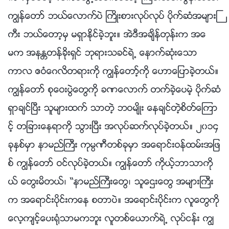
ကြၽန္ေတာ္ ဘယ္ေလာက္ပဲ ႀကိဳးစားလုပ္လုပ္ ပိုက္ဆံအမ်ားႀ
ကီး ဘယ္ေတာ့မွ မရွာႏိုင္ခဲ့ဘူး။ အဲဒီအခ်ိန္တုန္းက အေ
မက အနႏၲတန္ခိုးရွင္ ဘုရားသခင္ရဲ႕ ေနာက္ဆုံးေသာ
ကာလ ဧဝံေဂလိတရားကို ကြၽန္ေတာ့္ကို ေဟာေျပာခဲ့တယ္။
ကြၽန္ေတာ္ စုေဝးပြဲေတြကို ခဏေလာက္ တက္ခဲ့ေပမဲ့ ပိုက္ဆံ
ရွာခ်င္ၿပီး သူမ်ားထက္ သာတဲ့ ဘဝမ်ိဳး ေနခ်င္တဲ့စိတ္ေၾကာ
င့္ တျခားေနရာကို သြားၿပီး အလုပ္ဆက္လုပ္ခဲ့တယ္။ ၂၀၁၄
ခုႏွစ္မွာ နာမည္ႀကီး ကုမၸဏီတစ္ခုမွာ အေရာင္းဝန္ထမ္းအျဖ
စ္ ကြၽန္ေတာ္ ဝင္လုပ္ခဲ့တယ္။ ကြၽန္ေတာ္ ကိုယ့္ဘာသာကို
ယ္ ေတြးမိတယ္၊ “နာမည္ႀကီးေတြ၊ သူေဌးေတြ အမ်ားႀကီး
က အေရာင္းပိုင္းကေန စတာပဲ။ အေရာင္းပိုင္းက လူေတြကို
ေလ့က်င့္ေပး႐ုံသာမကဘူး လူတစ္ေယာက္ရဲ႕ လုပ္ငန္း ကြၽ