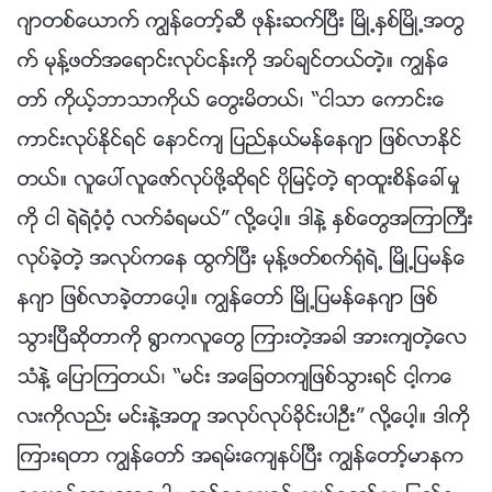
ဂ်ာတစ္ေယာက္ ကြၽန္ေတာ့္ဆီ ဖုန္းဆက္ၿပီး ၿမိဳ႕ႏွစ္ၿမိဳ႕အတြ
က္ မုန႔္ဖတ္အေရာင္းလုပ္ငန္းကို အပ္ခ်င္တယ္တဲ့။ ကြၽန္ေ
တာ္ ကိုယ့္ဘာသာကိုယ္ ေတြးမိတယ္၊ “ငါသာ ေကာင္းေ
ကာင္းလုပ္ႏိုင္ရင္ ေနာင္က် ျပည္နယ္မန္ေနဂ်ာ ျဖစ္လာႏိုင္
တယ္။ လူေပၚလူေဇာ္လုပ္ဖို႔ဆိုရင္ ပိုျမင့္တဲ့ ရာထူးစိန္ေခၚမႈ
ကို ငါ ရဲရဲဝံ့ဝံ့ လက္ခံရမယ္” လို႔ေပါ့။ ဒါနဲ႔ ႏွစ္ေတြအၾကာႀကီး
လုပ္ခဲ့တဲ့ အလုပ္ကေန ထြက္ၿပီး မုန႔္ဖတ္စက္႐ုံရဲ႕ ၿမိဳ႕ျပမန္ေ
နဂ်ာ ျဖစ္လာခဲ့တာေပါ့။ ကြၽန္ေတာ္ ၿမိဳ႕ျပမန္ေနဂ်ာ ျဖစ္
သြားၿပီဆိုတာကို ႐ြာကလူေတြ ၾကားတဲ့အခါ အားက်တဲ့ေလ
သံနဲ႔ ေျပာၾကတယ္၊ “မင္း အေျခတက်ျဖစ္သြားရင္ ငါ့ကေ
လးကိုလည္း မင္းနဲ႔အတူ အလုပ္လုပ္ခိုင္းပါဦး” လို႔ေပါ့။ ဒါကို
ၾကားရတာ ကြၽန္ေတာ္ အရမ္းေက်နပ္ၿပီး ကြၽန္ေတာ့္မာနက