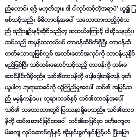
ည္ေကာင္း ရဖို႔ မဟုတ္ဘူး။ ဒါ ငါလုပ္သင့္တဲ့အရာပဲ’ ဟူ၍ ျ
ဖစ္သင့္သည္။ မိမိတာဝန္အေပၚ သေဘာထားသည့္ပုံစံသ
ည္ စည္းမ်ဥ္းႏွင့္ဆိုင္သည္ဟု အဘယ္ေၾကာင့္ ငါဆိုသနည္း။
သင္သည္ အမွန္တကယ္ပင္ တာဝန္သိစိတ္ရွိၿပီး တာဝန္သိ
တတ္ေသာသူျဖစ္လွ်င္ အသင္းေတာ္အလုပ္ကို တာဝန္ယူႏိုင္
မည္ျဖစ္ၿပီး သင္ထမ္းေဆာင္သင့္သည့္ တာဝန္ကို ထမ္းေ
ဆာင္ႏိုင္လိမ့္မည္။ သင္၏တာဝန္ကို ေပါ့ေပါ့တန္တန္ မွတ္
ယူပါက ဘုရားသခင္ကို ယုံၾကည္မႈအေပၚ သင္၏ အျမင္သ
ည္ မမွန္ကန္ေပ။ ဘုရားသခင္ႏွင့္ သင္၏တာဝန္အေပၚ
သင္၏ သေဘာထားတြင္ ျပႆနာရွိေပသည္။ သင္၏တာဝ
န္ကို ထမ္းေဆာင္ျခင္းအေပၚ သင္၏အျမင္မွာ ဝတ္ေက်တ
မ္းေက် လုပ္ေဆာင္ရန္ႏွင့္ အိုးနင္းခြက္နင္းျဖင့္ပင္ ၿပီးေျမာ