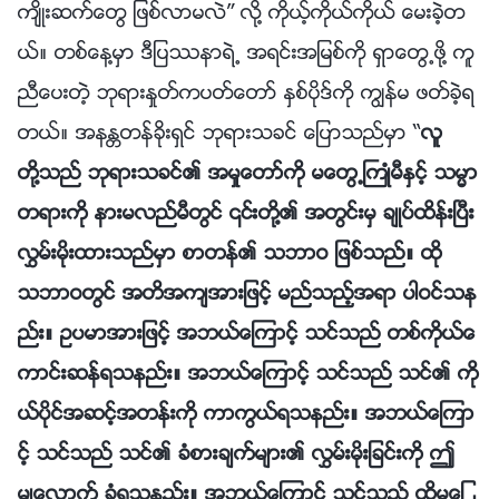
က်ိဳးဆက္ေတြ ျဖစ္လာမလဲ” လို႔ ကိုယ့္ကိုယ္ကိုယ္ ေမးခဲ့တ
ယ္။ တစ္ေန႔မွာ ဒီျပႆနာရဲ႕ အရင္းအျမစ္ကို ရွာေတြ႕ဖို႔ ကူ
ညီေပးတဲ့ ဘုရားႏႈတ္ကပတ္ေတာ္ ႏွစ္ပိုဒ္ကို ကြၽန္မ ဖတ္ခဲ့ရ
တယ္။ အနႏၲတန္ခိုးရွင္ ဘုရားသခင္ ေျပာသည္မွာ “
လူ
တို႔သည္ ဘုရားသခင္၏ အမႈေတာ္ကို မေတြ႕ႀကဳံမီႏွင့္ သမၼာ
တရားကို နားမလည္မီတြင္ ၎တို႔၏ အတြင္းမွ ခ်ဳပ္ထိန္းၿပီး
လႊမ္းမိုးထားသည္မွာ စာတန္၏ သဘာဝ ျဖစ္သည္။ ထို
သဘာဝတြင္ အတိအက်အားျဖင့္ မည္သည့္အရာ ပါဝင္သန
ည္း။ ဥပမာအားျဖင့္ အဘယ္ေၾကာင့္ သင္သည္ တစ္ကိုယ္ေ
ကာင္းဆန္ရသနည္း။ အဘယ္ေၾကာင့္ သင္သည္ သင္၏ ကို
ယ္ပိုင္အဆင့္အတန္းကို ကာကြယ္ရသနည္း။ အဘယ္ေၾကာ
င့္ သင္သည္ သင္၏ ခံစားခ်က္မ်ား၏ လႊမ္းမိုးျခင္းကို ဤ
မွ်ေလာက္ ခံရသနည္း။ အဘယ္ေၾကာင့္ သင္သည္ ထိုမေျ