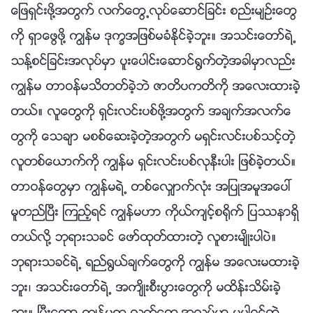
ေျဖရွင္းဖို႔အတြက္ လက္ေတြ႕လုပ္ေဆာင္ျခင္း စည္းမ်ဥ္းေတြ
ကို ရွာေဖြဖို႔ ကြၽန္မ ဒုကၡအျဖစ္မခံႏိုင္ခဲ့ဘူး။ အသင္းေတာ္ရဲ႕
သန႔္စင္ျခင္းအလုပ္မွာ ပူးေပါင္းေဆာင္႐ြက္တဲ့အခါမွာလည္း
ကြၽန္မ တာဝန္မသိတတ္ခဲ့ဘဲ ဇာတိပကတိကို အေလးထားခဲ့
တယ္။ လူေတြကို ရွင္းလင္းပစ္ဖို႔အတြက္ အခ်က္အလက္ေ
တြကို ေသခ်ာ မစစ္ေဆးခဲ့တဲ့အတြက္ မရွင္းလင္းပစ္သင့္တဲ့
လူတစ္ေယာက္ကို ကြၽန္မ ရွင္းလင္းပစ္လုနီးပါး ျဖစ္ခဲ့တယ္။
တာဝန္ေတြမွာ ကြၽန္မရဲ႕ တစ္ေလွ်ာက္လုံး အျပဳအမူအေပၚ
မူတည္ၿပီး ၾကည့္ရင္ ကြၽန္မဟာ ကိုယ္က်င့္စ႐ိုက္ ျပႆနာရွိ
တယ္လို႔ ဘုရားသခင္ ေဖာ္ထုတ္ထားတဲ့ လူစားမ်ိဳးပါပဲ။
ဘုရားသခင္ရဲ႕ ရည္႐ြယ္ခ်က္ေတြကို ကြၽန္မ အေလးမထားခဲ့
ဘူး၊ အသင္းေတာ္ရဲ႕ အက်ိဳးစီးပြားေတြကို မထိန္းသိမ္းခဲ့