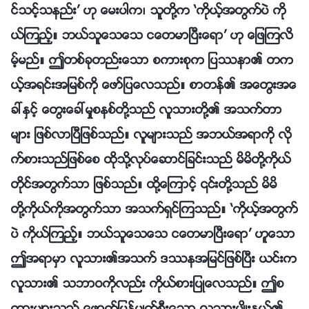
င္သင့္သနည္း’ ဟု ေမးပါက၊ သူတို႔က ‘ကိုယ့္အတြက္ပဲ ကို
ယ္ၾကည့္။ ဘယ္သူေသေသ ငေတမာၿပီးေရာ’ ဟု ေျဖၾကလိ
မ့္မည္။ ဤတစ္ခုတည္းေသာ စကားစုက ျပႆနာ၏ တက
ယ့္အရင္းအျမစ္ကို ေဖာ္ျပေလသည္။ စာတန္၏ အေတြးအေ
ခၚႏွင့္ ေတြးေခၚမႈစနစ္တို႔သည္ လူသားတို႔၏ အသက္တာ
မ်ား ျဖစ္လာၿပီျဖစ္သည္။ လူမ်ားသည္ အဘယ္အရာကို လို
က္စားသည္ျဖစ္ေစ ထိုသို႔လုပ္ေဆာင္ျခင္းသည္ မိမိတို႔ကိုယ္
တိုင္အတြက္သာ ျဖစ္သည္။ ထို႔ေၾကာင့္ ၎တို႔သည္ မိမိ
တို႔ကိုယ္ကိုအတြက္သာ အသက္ရွင္ၾကသည္။ ‘ကိုယ့္အတြက္
ပဲ ကိုယ္ၾကည့္။ ဘယ္သူေသေသ ငေတမာၿပီးေရာ’ ဟူေသာ
ဤအရာမွာ လူသား၏အသက္ ဒႆနအျမင္ျဖစ္ၿပီး ယင္းက
လူသား၏ သဘာဝကိုလည္း ကိုယ္စားျပဳေလသည္။ ဤစ