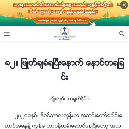
၈၂။ ျဖဳတ္ခ်ခံရၿပီးေနာက္ ေနာင္တရျခင္း
၈၂။ ျဖဳတ္ခ်ခံရၿပီးေနာက္ ေနာင္တရျခ
င္း
က်ိဳးက်င္း၊ တ႐ုတ္ႏိုင္ငံ
၂၀၂၀ခုႏွစ္၊ ႏိုဝင္ဘာလတုန္းက အသင္းေတာ္ေခါင္းေ
ဆာင္အေနနဲ႔ ကြၽန္မ တာဝန္ထမ္းေဆာင္ေနၿပီးေတာ့ အသ