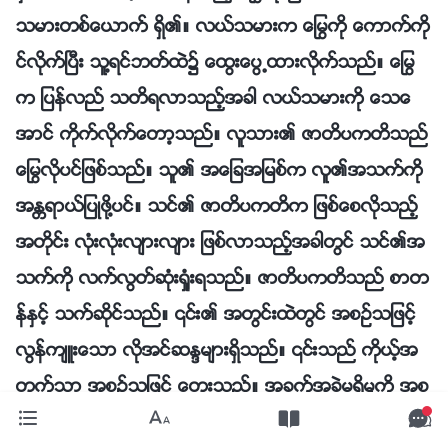
သမားတစ္ေယာက္ ရွိ၏။ လယ္သမားက ေႁမြကို ေကာက္ကို
င္လိုက္ၿပီး သူ႔ရင္ဘတ္ထဲ၌ ေထြးေပြ႕ထားလိုက္သည္။ ေႁမြ
က ျပန္လည္ သတိရလာသည့္အခါ လယ္သမားကို ေသေ
အာင္ ကိုက္လိုက္ေတာ့သည္။ လူသား၏ ဇာတိပကတိသည္
ေႁမြလိုပင္ျဖစ္သည္။ သူ၏ အေျခအျမစ္က လူ၏အသက္ကို
အႏၲရာယ္ျပဳဖို႔ပင္။ သင္၏ ဇာတိပကတိက ျဖစ္ေစလိုသည့္
အတိုင္း လုံးလုံးလ်ားလ်ား ျဖစ္လာသည့္အခါတြင္ သင္၏အ
သက္ကို လက္လြတ္ဆုံးရႈံးရသည္။ ဇာတိပကတိသည္ စာတ
န္ႏွင့္ သက္ဆိုင္သည္။ ၎၏ အတြင္းထဲတြင္ အစဥ္သျဖင့္
လြန္က်ဴးေသာ လိုအင္ဆႏၵမ်ားရွိသည္။ ၎သည္ ကိုယ့္အ
တြက္သာ အစဥ္သျဖင့္ ေတြးသည္။ အခက္အခဲမရွိမႈကို အစ
ဥ္ လိုအင္ဆႏၵရွိၿပီး သက္သာမႈတြင္ ေမြ႕ေလ်ာ္ခံစားလိုသည္။