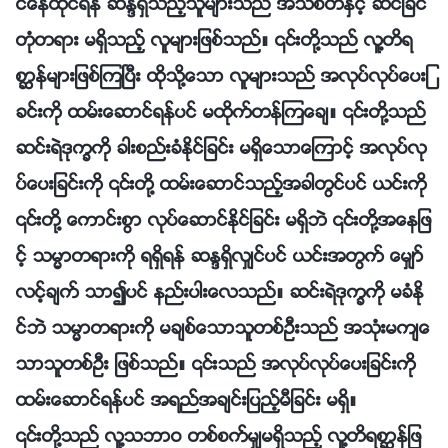
င္ေနထိုင္ရန္ ဆႏၵရွိသည့္သူမ်ားသည္ အသိစိတ္ႏွင့္ ဆင္ျခင္
တုံတရား မရွိသည့္ လူမ်ားျဖစ္သည္။ ၎တို႔သည္ လူ႔တိရ
စာၦန္မ်ားျဖစ္ၾကၿပီး ထိုသို႔ေသာ လူမ်ားသည္ အလုပ္လုပ္ေပးျ
ခင္းကို ထမ္းေဆာင္ရန္ပင္ မထိုက္တန္ၾကေခ်။ ၎တို႔သည္
ဆင္းရဲဒုကၡကို ခါးစည္းခံႏိုင္ျခင္း မရွိေသာေၾကာင့္ အလုပ္လု
ပ္ေပးျခင္းကို ၎တို႔ ထမ္းေဆာင္သည့္အခါတြင္ပင္ ယင္းကို
၎တို႔ ေကာင္းစြာ လုပ္ေဆာင္ႏိုင္ျခင္း မရွိဘဲ ၎တို႔အေနျဖ
င့္ သမၼာတရားကို ရရွိရန္ ဆႏၵရွိလွ်င္ပင္ ယင္းအတြက္ ေမွ်ာ္
လင့္ခ်က္ သာ၍ပင္ နည္းပါးေလသည္။ ဆင္းရဲဒုကၡကို မခံႏို
င္ဘဲ သမၼာတရားကို မခ်စ္ေသာသူတစ္ဦးသည္ အသုံးမက်ေ
သာသူတစ္ဦး ျဖစ္သည္။ ၎သည္ အလုပ္လုပ္ေပးျခင္းကို
ထမ္းေဆာင္ရန္ပင္ အရည္အခ်င္းျပည့္မီျခင္း မရွိ။
၎တို႔သည္ လူ႔သဘာဝ တစ္စက္မွ်မရွိသည့္ လူ႔တိရစာၦန္ျဖ