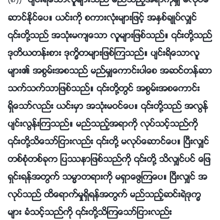
“
ပ်င္းရိေသာလူမ်ားသည္ မည္သည့္အရာကိုမွ် မလုပ္ေ
(၈))
ဆာင္ႏိုင္ေပ။ ယင္းကို စကားလုံးမ်ားျဖင့္ အႏွစ္ခ်ဳပ္လွ်င္
၎တို႔သည္ အသုံးမက်ေသာ လူမ်ားျဖစ္သည္။ ၎တို႔သည္
ဒုတိယတန္းစား ဒုကၡိတမ်ားျဖစ္ၾကသည္။ ပ်င္းရိေသာလူ
မ်ား၏ အစြမ္းအစသည္ မည္မွ်ေကာင္းပါေစ အဆင္တန္ဆာ
သက္သက္သာျဖစ္သည္။ ၎တို႔တြင္ အစြမ္းအစေကာင္း
ရွိေသာ္လည္း ယင္းမွာ အသုံးမဝင္ေပ။ ၎တို႔သည္ အလြန္
ပ်င္းလြန္းၾကသည္။ မည္သည့္အရာကို လုပ္သင့္သည္ကို
၎တို႔သိေသာ္ျငားလည္း ၎တို႔ မလုပ္ေဆာင္ေပ။ ၿပီးလွ်င္
တစ္စုံတစ္ခုက ျပႆနာျဖစ္သည္ကို ၎တို႔ သိလွ်င္ပင္ ေျဖ
ရွင္းရန္အတြက္ သမၼာတရားကို မရွာေဖြၾကေပ။ ၿပီးလွ်င္ အ
လုပ္သည္ ထိေရာက္မႈရွိရန္အတြက္ မည္သည့္ဆင္းရဲဒုကၡ
မ်ား ခံသင့္သည္ကို ၎တို႔သိၾကေသာ္ျငားလည္း