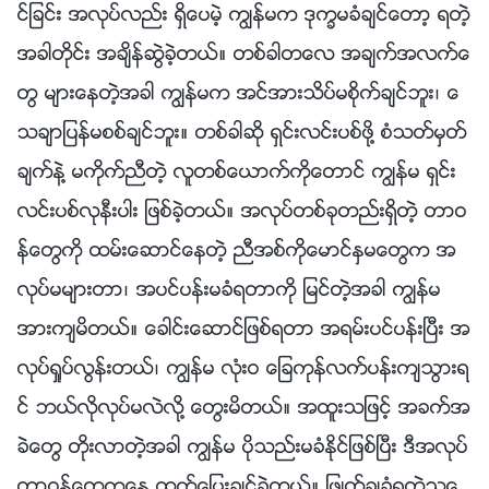
င္ျခင္း အလုပ္လည္း ရွိေပမဲ့ ကြၽန္မက ဒုကၡမခံခ်င္ေတာ့ ရတဲ့
အခါတိုင္း အခ်ိန္ဆြဲခဲ့တယ္။ တစ္ခါတေလ အခ်က္အလက္ေ
တြ မ်ားေနတဲ့အခါ ကြၽန္မက အင္အားသိပ္မစိုက္ခ်င္ဘူး၊ ေ
သခ်ာျပန္မစစ္ခ်င္ဘူး။ တစ္ခါဆို ရွင္းလင္းပစ္ဖို႔ စံသတ္မွတ္
ခ်က္နဲ႔ မကိုက္ညီတဲ့ လူတစ္ေယာက္ကိုေတာင္ ကြၽန္မ ရွင္း
လင္းပစ္လုနီးပါး ျဖစ္ခဲ့တယ္။ အလုပ္တစ္ခုတည္းရွိတဲ့ တာဝ
န္ေတြကို ထမ္းေဆာင္ေနတဲ့ ညီအစ္ကိုေမာင္ႏွမေတြက အ
လုပ္မမ်ားတာ၊ အပင္ပန္းမခံရတာကို ျမင္တဲ့အခါ ကြၽန္မ
အားက်မိတယ္။ ေခါင္းေဆာင္ျဖစ္ရတာ အရမ္းပင္ပန္းၿပီး အ
လုပ္ရႈပ္လြန္းတယ္၊ ကြၽန္မ လုံးဝ ေျခကုန္လက္ပန္းက်သြားရ
င္ ဘယ္လိုလုပ္မလဲလို႔ ေတြးမိတယ္။ အထူးသျဖင့္ အခက္အ
ခဲေတြ တိုးလာတဲ့အခါ ကြၽန္မ ပိုသည္းမခံႏိုင္ျဖစ္ၿပီး ဒီအလုပ္
တာဝန္ေတြကေန ထြက္ေျပးခ်င္ခဲ့တယ္။ ျဖဳတ္ခ်ခံရတဲ့သူေ