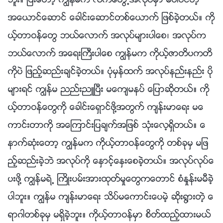
ဘူး။ ၿပီးေတာ့ ကြၽန္မက လက္ေတြ႕အလုပ္မွာ မပါဝင္တဲ့
အေယာင္ေဆာင္ ေခါင္းေဆာင္တစ္ေယာက္ ျဖစ္ခဲ့တယ္။ ကို
ယ့္တာဝန္ေတြ ဘယ္ေလာက္ အလုပ္မ်ားပါေစ၊ အလုပ္က
ဘယ္ေလာက္ အေရးႀကီးပါေစ ကြၽန္မက ကိုယ့္ဇာတိပကတိ
ကိုပဲ ျဖည့္ဆည္းခ်င္ခဲ့တယ္။ ပုံမွန္ထက္ အလုပ္နည္းနည္း ပို
မ်ားရင္ ကြၽန္မ ညည္းညဴၿပီး မေက်မနပ္ ေျပာဆိုတယ္။ ကို
ယ့္တာဝန္ေတြကို ေခါင္းေရွာင္ဖို႔အတြက္ က်န္းမာေရး မေ
ကာင္းတာကို အေၾကာင္းျပခ်က္အျဖစ္ သုံးေလ့ရွိတယ္။ ေ
နာက္ဆုံးေတာ့ ကြၽန္မက ကိုယ့္တာဝန္ေတြကို တစ္ခုမွ မျဖ
ည့္ဆည္းခဲ့ဘဲ အလုပ္ကို ေႏွာင့္ေႏွးေစခဲ့တယ္။ အလုပ္လုပ္ေ
ပးဖို႔ ကြၽန္မရဲ႕ ႀကိဳးပမ္းအားထုတ္မႈေတြကေတာင္ စံႏႈန္းမမီခဲ့
ပါဘူး။ ကြၽန္မ က်န္းမာေရး သိပ္မေကာင္းေပမဲ့ ဆိုး႐ြားတဲ့ ေ
ရာဂါတစ္ခုမွ မရွိခဲ့ဘူး။ ကိုယ့္တာဝန္မွာ စိတ္ထည့္ထားမယ္