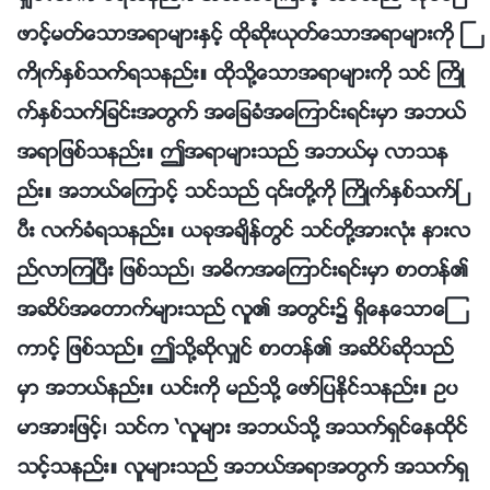
ဖာင့္မတ္ေသာအရာမ်ားႏွင့္ ထိုဆိုးယုတ္ေသာအရာမ်ားကို ႀ
ကိဳက္ႏွစ္သက္ရသနည္း။ ထိုသို႔ေသာအရာမ်ားကို သင္ ႀကိဳ
က္ႏွစ္သက္ျခင္းအတြက္ အေျခခံအေၾကာင္းရင္းမွာ အဘယ္
အရာျဖစ္သနည္း။ ဤအရာမ်ားသည္ အဘယ္မွ လာသန
ည္း။ အဘယ္ေၾကာင့္ သင္သည္ ၎တို႔ကို ႀကိဳက္ႏွစ္သက္ၿ
ပီး လက္ခံရသနည္း။ ယခုအခ်ိန္တြင္ သင္တို႔အားလုံး နားလ
ည္လာၾကၿပီး ျဖစ္သည္၊ အဓိကအေၾကာင္းရင္းမွာ စာတန္၏
အဆိပ္အေတာက္မ်ားသည္ လူ၏ အတြင္း၌ ရွိေနေသာေၾ
ကာင့္ ျဖစ္သည္။ ဤသို႔ဆိုလွ်င္ စာတန္၏ အဆိပ္ဆိုသည္
မွာ အဘယ္နည္း။ ယင္းကို မည္သို႔ ေဖာ္ျပႏိုင္သနည္း။ ဥပ
မာအားျဖင့္၊ သင္က ‘လူမ်ား အဘယ္သို႔ အသက္ရွင္ေနထိုင္
သင့္သနည္း။ လူမ်ားသည္ အဘယ္အရာအတြက္ အသက္ရွ