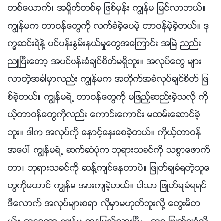
တစ္ေယာက္၊ အမႈိက္တစ္ခု ျဖစ္မွန္း ကြၽန္မ ျမင္လာတယ္။
ကြၽန္မက တာဝန္ေတြကို လက္ခံခဲ့ေပမဲ့ တာဝန္မဲ့ခဲ့တယ္။ ဒု
ကၡဆင္းရဲနဲ႔ ပင္ပန္းႏြမ္းနယ္မႈေတြအေၾကာင္း အၿမဲ ညည္း
ညဴၿပီးေတာ့ အပင္ပန္းခံခ်င္စိတ္မရွိဘူး။ အလုပ္ေတြ မ်ား
လာတဲ့အခါမွာလည္း ကြၽန္မက အတိုက္အခံလုပ္ခ်င္စိတ္ ျဖ
စ္ခဲ့တယ္။ ကြၽန္မရဲ႕ တာဝန္ေတြကို မျဖည့္ဆည္းခဲ့သလို ကို
ယ့္တာဝန္ေတြကိုလည္း ေကာင္းေကာင္း မထမ္းေဆာင္ခဲ့
ဘူး။ ဒါက အလုပ္ကို ေႏွာင့္ေႏွးေစခဲ့တယ္။ ကိုယ့္တာဝန္
အေပၚ ကြၽန္မရဲ႕ ဆက္ဆံပုံက ဘုရားသခင္ကို သစၥာေဖာက္
တာ၊ ဘုရားသခင္ကို ဆန႔္က်င္ေနတာပဲ။ ျဖဳတ္ခ်ခံရတဲ့သူေ
တြကိုေတာင္ ကြၽန္မ အားက်ခဲ့တယ္။ ငါသာ ျဖဳတ္ခ်ခံရရင္
ဒီေလာက္ အလုပ္မ်ားစရာ လိုမွာမဟုတ္ဘူးလို႔ ေတြးမိတ