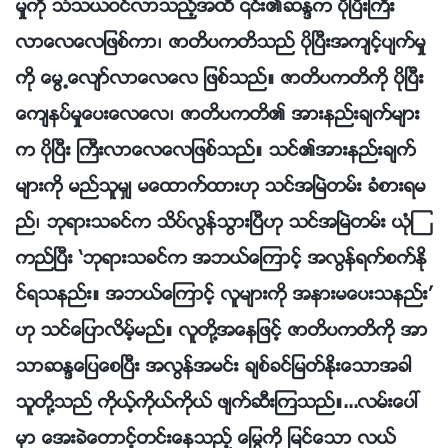
မႈကို သံသယဝင္လာသည့္အထိ ၎၏ဆႏၵက ပိုၿပီးႀကီး
လာေလေလျဖစ္ကာ၊ ဇာတိပကတိသည္ ပိုၿပီးအက်င့္ပ်က္မႈ
ကို ေမြ႕ေလ်ာ္လာေလေလ ျဖစ္သည္။ ဇာတိပကတိကို ပိုၿပီး
ေက်နပ္မႈေပးေလေလ၊ ဇာတိပကတိ၏ အားနည္းခ်က္မ်ား
က ပိုၿပီး ႀကီးလာေလေလျဖစ္သည္။ သင္၏အားနည္းခ်က္
မ်ားကို မည္သူမွ် မေထာက္ထားဟု သင္အၿမဲတမ္း ခံစားရမ
ည္၊ ဘုရားသခင္က သိပ္လြန္သြားၿပီဟု သင္အၿမဲတမ္း ယုံၾ
ကည္ၿပီး ‘ဘုရားသခင္က အဘယ္ေၾကာင့္ အလြန္ရက္စက္ႏို
င္ရသနည္း။ အဘယ္ေၾကာင့္ လူမ်ားကို အနားမေပးသနည္း’
ဟု သင္ေျပာလိမ့္မည္။ လူတို႔အေနျဖင့္ ဇာတိပကတိကို အာ
သာဆႏၵေျပေစၿပီး အလြန္အမင္း ခ်စ္ခင္ျမတ္ႏိုးေသာအခါ
သူတို႔သည္ ကိုယ့္ကိုယ္ကိုယ္ ဖ်က္ဆီးၾကသည္။...လမ္းေပၚ
မွာ ေအးခဲေတာင့္တင္းေနသည့္ ေႁမြကို ျမင္ေသာ လယ္