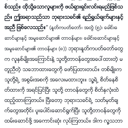
စ္သည္။ ထိုသို႔ေသာလူမ်ားကို ဖယ္ရွားရွင္းလင္းရမည္ျဖစ္သ
ည္။ ဤအရာသည္သာ ဘုရားသခင္၏ ရည္႐ြယ္ခ်က္မ်ားႏွင့္
အညီ ျဖစ္ေလသည္။
”
(ႏႈတ္ကပတ္ေတာ္၊ အတြဲ (၅)၊ ေခါင္းေ
ဆာင္မ်ားႏွင့္ အမႈေဆာင္မ်ား၏ တာဝန္မ်ား၊ ေခါင္းေဆာင္မ်ားႏွင့္
ဘုရားႏႈတ္ကပတ္ေတာ္ေတြ
အမႈေဆာင္မ်ား၏ တာဝန္မ်ား (၈))
က လူႏွစ္မ်ိဳးအေၾကာင္းနဲ႔ သူတို႔တာဝန္ေတြအေပၚထားတဲ့ မ
တူညီတဲ့ သေဘာထားေတြကို ေဖာ္ျပထားတယ္။ တစ္မ်ိဳးက
သူတို႔ရဲ႕ အစြမ္းအစကို အေလးမထားဘူး။ သူ႔ရဲ႕ စိတ္ေနစိ
တ္ထားကို အရင္ျပင္ၿပီး သူတို႔ တာဝန္ေတြကို စိတ္ႏွလုံးထဲ
ထည့္ထားၾကတယ္။ ၿပီးေတာ့ ဘုရားသခင္ရဲ႕ သတ္မွတ္ခ်
က္ေတြအတိုင္း ပူးေပါင္းေဆာင္႐ြက္ၿပီး သူတို႔တာဝန္ေတြကို
ထမ္းေဆာင္ဖို႔ အေကာင္းဆုံး လုပ္ၾကတယ္။ ဒါက လူ႔သဘာ