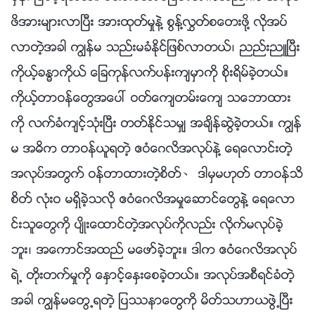
ဖိအားမ်ားလာၿပီး အားထုတ္မႈနဲ႔ စြန႔္လႊတ္စေတးဖို႔ လိုအပ္
လာတဲ့အခါ ကြၽန္မ သည္းမခံႏိုင္ျဖစ္လာတယ္၊ ညည္းညဴၿပီး
ကိုယ့္ခႏၶာကိုယ္ ေျခကုန္လက္ပန္းက်မွာကို စိုးရိမ္ခဲ့တယ္။
ကိုယ့္တာဝန္ေတြအေပၚ ဝတ္ေက်တမ္းေက် သေဘာထား
ကို လက္ခံက်င့္သုံးၿပီး တတ္ႏိုင္သမွ် အခ်ိန္ဆြဲခဲ့တယ္။ ကြၽန္
မ အဓိက တာဝန္ယူရတဲ့ ဧဝံေဂလိအလုပ္နဲ႔ ေရေလာင္းတဲ့
အလုပ္အတြက္ ဝန္တာထားတဲ့စိတ္、 ဒါမွမဟုတ္ တာဝန္သိ
စိတ္ လုံးဝ မရွိခဲ့သလို ဧဝံေဂလိအမႈေဆာင္ေတြနဲ႔ ေရေလာ
င္းသူေတြကို ပ်ိဳးေထာင္တဲ့အလုပ္ကိုလည္း လိုက္မလုပ္ခဲ့
ဘူး၊ အေကာင္အထည္ မေဖာ္ခဲ့ဘူး။ ဒါက ဧဝံေဂလိအလုပ္
ရဲ႕ တိုးတက္မႈကို ေႏွာင့္ေႏွးေစခဲ့တယ္။ အလုပ္အစီရင္ခံတဲ့
အခါ ကြၽန္မေတြ႕ရတဲ့ ျပႆနာေတြကို မိတ္သဟာယဖြဲ႕ၿပီး