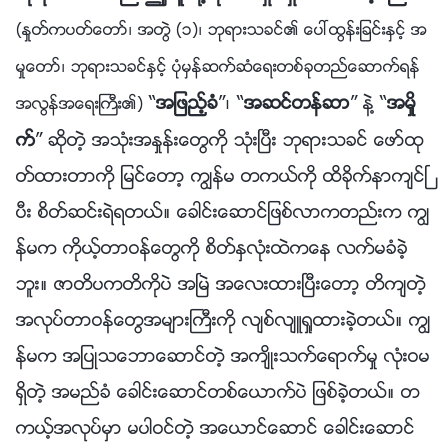
(ႏႈတ္ကပတ္ေတာ္၊ အတြဲ (၁)၊ ဘုရားသခင္၏ ေပၚထြန္းျခင္းႏွင့္ အ
မႈေတာ္၊ ဘုရားသခင္ႏွင့္ ပုံမွန္ဆက္ဆံေရးတစ္ခုတည္ေဆာက္ရန္
“
အျဖည့္ခံ
”၊ “
အဆင္တန္ဆာ
” နဲ႔ “
အမႈိ
အလြန္အေရးႀကီး၏)
က္
” ဆိုတဲ့ အသုံးအႏႈန္းေတြကို သုံးၿပီး ဘုရားသခင္ ေဖာ္ထု
တ္ထားတာကို ျမင္ေတာ့ ကြၽန္မ တကယ္ကို ထိခိုက္နာက်င္ၿ
ပီး စိတ္ဆင္းရဲရတယ္။ ေခါင္းေဆာင္ျဖစ္လာကတည္းက ကြၽ
န္မက ကိုယ့္တာဝန္ေတြကို စိတ္ႏွလုံးထဲကေန လက္မခံခဲ့
ဘူး။ ဇာတိပကတိကိုပဲ အၿမဲ အေလးထားၿပီးေတာ့ တိက်တဲ့
အလုပ္တာဝန္ေတြအမ်ားႀကီးကို လ်စ္လ်ဴရႈထားခဲ့တယ္။ ကြၽ
န္မက အျပဳသေဘာေဆာင္တဲ့ အက်ိဳးသက္ေရာက္မႈ လုံးဝမ
ရွိတဲ့ အမည္ခံ ေခါင္းေဆာင္တစ္ေယာက္ပဲ ျဖစ္ခဲ့တယ္။ တ
ကယ့္အလုပ္မွာ မပါဝင္တဲ့ အေယာင္ေဆာင္ ေခါင္းေဆာင္