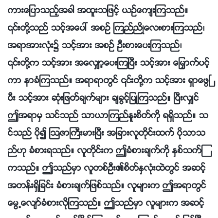
ကားေျပာသည့္အခါ အထူးသျဖင့္ ယဥ္ေက်းၾကသည္။
၎တို႔သည္ သင့္အေပၚ အစဥ္ ၾကည္ညိဳေလးစားၾကသည္၊
အရာအားလုံး၌ သင့္အား အစဥ္ ဦးစားေပးၾကသည္၊
၎တို႔က သင့္အား အေလွ်ာ့ေပးၾကၿပီး သင့္အား ေျမႇာက္ပင့္
ကာ နာခံၾကသည္။ အရာရာတြင္ ၎တို႔က သင့္အား ရွာေဖြၿ
ပီး သင့္အား ဆုံးျဖတ္ခ်က္မ်ား ခ်ခြင့္ျပဳၾကသည္။ ၿပီးလွ်င္
ဤအရာမွ သင္သည္ သာယာၾကည္ႏူးစိတ္ကို ရရွိသည္။ သ
င္သည္ ပို၍ ဩဇာႀကီးမားၿပီး အျခားလူတိုင္းထက္ ပိုသာသ
ည္ဟု ခံစားရသည္။ လူတိုင္းက ဤခံစားခ်က္ကို ႏွစ္သက္ၾ
ကသည္။ ဤသည္မွာ လူတစ္ဦး၏စိတ္ႏွလုံးထဲတြင္ အဆင့္
အတန္းရွိျခင္း ခံစားခ်က္ျဖစ္သည္။ လူမ်ားက ဤအရာတြင္
ေမြ႕ေလ်ာ္ခံစားလိုၾကသည္။ ဤသည္မွာ လူမ်ားက အဆင့္