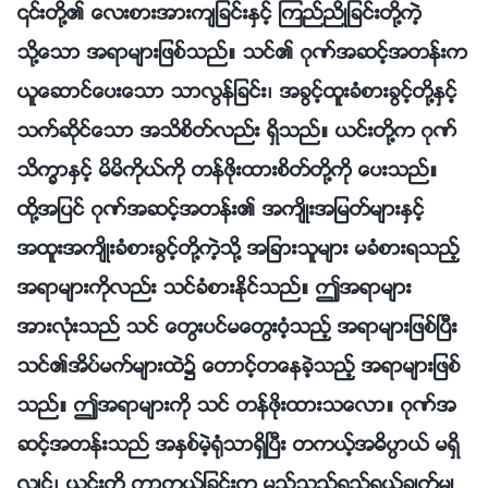
၎တို႔၏ ေလးစားအားက်ျခင္းႏွင့္ ၾကည္ညိဳျခင္းတို႔ကဲ့
သို႔ေသာ အရာမ်ားျဖစ္သည္။ သင္၏ ဂုဏ္အဆင့္အတန္းက
ယူေဆာင္ေပးေသာ သာလြန္ျခင္း၊ အခြင့္ထူးခံစားခြင့္တို႔ႏွင့္
သက္ဆိုင္ေသာ အသိစိတ္လည္း ရွိသည္။ ယင္းတို႔က ဂုဏ္
သိကၡာႏွင့္ မိမိကိုယ္ကို တန္ဖိုးထားစိတ္တို႔ကို ေပးသည္။
ထို႔အျပင္ ဂုဏ္အဆင့္အတန္း၏ အက်ိဳးအျမတ္မ်ားႏွင့္
အထူးအက်ိဳးခံစားခြင့္တို႔ကဲ့သို႔ အျခားသူမ်ား မခံစားရသည့္
အရာမ်ားကိုလည္း သင္ခံစားႏိုင္သည္။ ဤအရာမ်ား
အားလုံးသည္ သင္ ေတြးပင္မေတြးဝံ့သည့္ အရာမ်ားျဖစ္ၿပီး
သင္၏အိပ္မက္မ်ားထဲ၌ ေတာင့္တေနခဲ့သည့္ အရာမ်ားျဖစ္
သည္။ ဤအရာမ်ားကို သင္ တန္ဖိုးထားသေလာ။ ဂုဏ္အ
ဆင့္အတန္းသည္ အႏွစ္မဲ့႐ုံသာရွိၿပီး တကယ့္အဓိပၸာယ္ မရွိ
လွ်င္၊ ယင္းကို ကာကြယ္ျခင္းက မည္သည့္ရည္႐ြယ္ခ်က္မွ်