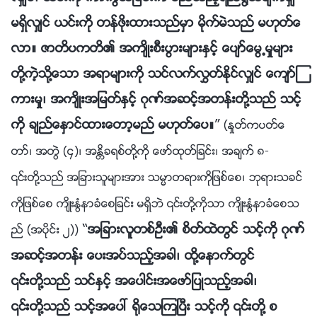
မရွိလွ်င္ ယင္းကို တန္ဖိုးထားသည္မွာ မိုက္မဲသည္ မဟုတ္ေ
လာ။ ဇာတိပကတိ၏ အက်ိဳးစီးပြားမ်ားႏွင့္ ေပ်ာ္ေမြ႕မႈမ်ား
တို႔ကဲ့သို႔ေသာ အရာမ်ားကို သင္လက္လႊတ္ႏိုင္လွ်င္ ေက်ာ္ၾ
ကားမႈ၊ အက်ိဳးအျမတ္ႏွင့္ ဂုဏ္အဆင့္အတန္းတို႔သည္ သင့္
ကို ခ်ည္ေႏွာင္ထားေတာ့မည္ မဟုတ္ေပ။
”
(ႏႈတ္ကပတ္ေ
တာ္၊ အတြဲ (၄)၊ အႏၲိခရစ္တို႔ကို ေဖာ္ထုတ္ျခင္း၊ အခ်က္ ၈-
၎တို႔သည္ အျခားသူမ်ားအား သမၼာတရားကိုျဖစ္ေစ၊ ဘုရားသခင္
ကိုျဖစ္ေစ က်ိဳးႏြံနာခံေစျခင္း မရွိဘဲ ၎တို႔ကိုသာ က်ိဳးႏြံနာခံေစသ
“
အျခားလူတစ္ဦး၏ စိတ္ထဲတြင္ သင့္ကို ဂုဏ္
ည္ (အပိုင္း ၂))
အဆင့္အတန္း ေပးအပ္သည့္အခါ၊ ထို႔ေနာက္တြင္
၎တို႔သည္ သင္ႏွင့္ အေပါင္းအေဖာ္ျပဳသည့္အခါ၊
၎တို႔သည္ သင့္အေပၚ ႐ိုေသၾကၿပီး သင့္ကို ၎တို႔ စ