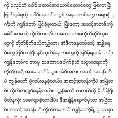
ကို မလုပ္ဘဲ ေခါင္းေဆာင္အေယာင္ေဆာင္ေတြ ျဖစ္လာၿပီး
ျဖဳတ္ခ်ခံရတဲ့ ေခါင္းေဆာင္ေတြနဲ႔ အမႈေဆာင္ေတြ အမ်ားႀ
ကီးကို ကြၽန္ေတာ္ ျမင္ခဲ့ဖူးတယ္၊ ၿပီးေတာ့ အဆင့္အတန္းကို
ေခါင္းမာမာနဲ႔ လိုက္စားရင္း သေဘာထားမတိုက္ဆိုင္သူေ
တြကို တိုက္ခိုက္ဖယ္က်ဥ္တာ၊ အဲဒီကေနတစ္ဆင့္ အႏၲိခရ
စ္ေတြ ျဖစ္လာၿပီး ႏွင္ထုတ္ခံရတာေတြကို ျမင္ခဲ့ရေပမဲ့လည္း
ကြၽန္ေတာ္က ဘာမွ သေဘာမေပါက္ခဲ့ဘဲ သမၼာတရားကို
လိုက္စားဖို႔ အားမထုတ္ခဲ့ဘူး။ အဲဒီအစား အဆင့္အတန္းကို
ပဲ ကြၽန္ေတာ္ စြဲလမ္းေနခဲ့တယ္။ အဆင့္အတန္းကိုပဲ အၿမဲတ
မ္း လိုက္စားခ်င္ေနခဲ့တယ္။ ကြၽန္ေတာ္ တကယ္ကို မိုက္မဲၿပီး
စိတ္ႏွလုံး မာေက်ာခဲ့တာပါပဲ။ ဒီအခ်ိန္ေရာက္မွသာ အၿမဲတ
မ္း အဆင့္အတန္းကို လိုက္စားေနတဲ့ ကြၽန္ေတာ့္ရဲ႕ ျပႆနာ