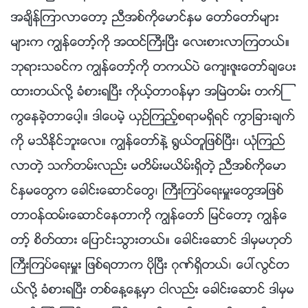
အခ်ိန္ၾကာလာေတာ့ ညီအစ္ကိုေမာင္ႏွမ ေတာ္ေတာ္မ်ား
မ်ားက ကြၽန္ေတာ့္ကို အထင္ႀကီးၿပီး ေလးစားလာၾကတယ္။
ဘုရားသခင္က ကြၽန္ေတာ့္ကို တကယ္ပဲ ေက်းဇူးေတာ္ခ်ေပး
ထားတယ္လို႔ ခံစားရၿပီး ကိုယ့္တာဝန္မွာ အၿမဲတမ္း တက္ႂ
ကြေနခဲ့တာေပါ့။ ဒါေပမဲ့ ယွဥ္ၾကည့္စရာမရွိရင္ ကြာျခားခ်က္
ကို မသိႏိုင္ဘူးေလ။ ကြၽန္ေတာ္နဲ႔ ႐ြယ္တူျဖစ္ၿပီး၊ ယုံၾကည္
လာတဲ့ သက္တမ္းလည္း မတိမ္းမယိမ္းရွိတဲ့ ညီအစ္ကိုေမာ
င္ႏွမေတြက ေခါင္းေဆာင္ေတြ၊ ႀကီးၾကပ္ေရးမႉးေတြအျဖစ္
တာဝန္ထမ္းေဆာင္ေနတာကို ကြၽန္ေတာ္ ျမင္ေတာ့ ကြၽန္ေ
တာ့္ စိတ္ထား ေျပာင္းသြားတယ္။ ေခါင္းေဆာင္ ဒါမွမဟုတ္
ႀကီးၾကပ္ေရးမႉး ျဖစ္ရတာက ပိုၿပီး ဂုဏ္ရွိတယ္၊ ေပၚလြင္တ
ယ္လို႔ ခံစားရၿပီး တစ္ေန႔ေန႔မွာ ငါလည္း ေခါင္းေဆာင္ ဒါမွမ