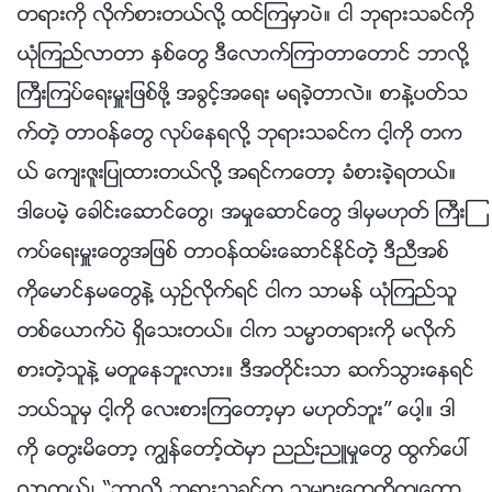
တရားကို လိုက္စားတယ္လို႔ ထင္ၾကမွာပဲ။ ငါ ဘုရားသခင္ကို
ယုံၾကည္လာတာ ႏွစ္ေတြ ဒီေလာက္ၾကာတာေတာင္ ဘာလို႔
ႀကီးၾကပ္ေရးမႉးျဖစ္ဖို႔ အခြင့္အေရး မရခဲ့တာလဲ။ စာနဲ႔ပတ္သ
က္တဲ့ တာဝန္ေတြ လုပ္ေနရလို႔ ဘုရားသခင္က ငါ့ကို တက
ယ္ ေက်းဇူးျပဳထားတယ္လို႔ အရင္ကေတာ့ ခံစားခဲ့ရတယ္။
ဒါေပမဲ့ ေခါင္းေဆာင္ေတြ၊ အမႈေဆာင္ေတြ ဒါမွမဟုတ္ ႀကီးၾ
ကပ္ေရးမႉးေတြအျဖစ္ တာဝန္ထမ္းေဆာင္ႏိုင္တဲ့ ဒီညီအစ္
ကိုေမာင္ႏွမေတြနဲ႔ ယွဥ္လိုက္ရင္ ငါက သာမန္ ယုံၾကည္သူ
တစ္ေယာက္ပဲ ရွိေသးတယ္။ ငါက သမၼာတရားကို မလိုက္
စားတဲ့သူနဲ႔ မတူေနဘူးလား။ ဒီအတိုင္းသာ ဆက္သြားေနရင္
ဘယ္သူမွ ငါ့ကို ေလးစားၾကေတာ့မွာ မဟုတ္ဘူး” ေပါ့။ ဒါ
ကို ေတြးမိေတာ့ ကြၽန္ေတာ့္ထဲမွာ ညည္းညဴမႈေတြ ထြက္ေပၚ
လာတယ္၊ “ဘာလို႔ ဘုရားသခင္က သူမ်ားေတြကိုက်ေတာ့