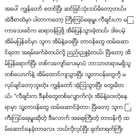
အေပၚ ကြၽန္ေတာ္ စတင္ၿပီး ဆင္ျခင္သုံးသပ္မိေတာ့တယ္။
အဲဒီစာထဲမွာ ပါတာကေတာ့ ႀကီးၾကပ္ေရးမႉး လီခ်င္းဟာ မၾ
ကာေသးခင္က ဆရာဝန္ျပဖို႔ အိမ္ျပန္သြားခဲ့တယ္၊ ဒါေပမဲ့
အိမ္မျပန္ခင္မွာ သူက အိမ္နဲ႔ေဝးၿပီး တာဝန္ေတြ ထမ္းေဆာ
င္ရတာ အရမ္းခက္ခဲတယ္လို႔ ညည္းညဴခဲ့တယ္၊ ၿပီးေတာ့ အိ
မ္ျပန္ေရာက္ၿပီး တစ္လေက်ာ္ေလးမွာပဲ ဘာသာတရားမရွိသူ
တစ္ေယာက္နဲ႔ အိမ္ေထာင္က်သြားၿပီး သူ႔တာဝန္ေတြကို မ
လုပ္ခ်င္ေတာ့ဘူးတဲ့။ ကြၽန္ေတာ္ အံ့ၾသသြားၿပီး ေတြးမိတ
ယ္၊ “လီခ်င္းက ဒီႏွစ္ေတြတစ္ေလွ်ာက္လုံး အိမ္နဲ႔ေဝးတဲ့ေန
ရာမွာ သူ႔တာဝန္ေတြ ထမ္းေဆာင္ခဲ့တာ၊ ၿပီးေတာ့ သူက ႀ
ကီးၾကပ္ေရးမႉးဆိုတဲ့ ဒီေလာက္ အေရးႀကီးတဲ့ တာဝန္ကို ထ
မ္းေဆာင္ေနခဲ့တာေလ။ ဘယ္လိုလုပ္ၿပီး ႐ုတ္တရက္ႀကီး