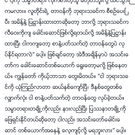
င္ ငါ့ကို သမၼာတရား လိုက္စားတဲ့သူ မဟုတ္ဘူးလို႔ ထင္သြားၾ
ကမလား။ လူတိုင္းရဲ႕ တာဝန္ကို ဘုရားသခင္က စီစဥ္ေပးၿ
ပီး အမိန႔္နဲ႔ ျပ႒ာန္းထားတာဆိုေတာ့ ဘာလို႔ ဘုရားသခင္က
လီေဝးကိုက် ေခါင္းေဆာင္ျဖစ္လို႔ရတယ္လို႔ အမိန႔္နဲ႔ျပ႒ာန္း
ထားၿပီး ငါကက်ေတာ့ စာနဲ႔ပတ္သက္တဲ့ တာဝန္ေတြပဲ လု
ပ္ႏိုင္ရတာလဲ” ေပါ့။ ျဖစ္ခ်င္ေတာ့ အဲဒီအခ်ိန္မွာပဲ အသင္းေ
တာ္က ေခါင္းေဆာင္တစ္ေယာက္ ေ႐ြးေတာ့မလို႔ ျဖစ္ေနတ
ယ္။ ကြၽန္ေတာ္ ကိုယ့္ဘာသာ ေတြးမိတယ္။ “ငါ ဘုရားသခ
င္ကို ယုံၾကည္လာတာ ဆယ္ႏွစ္ေက်ာ္ၿပီ၊ ဒီႏွစ္ေတြတစ္ေ
လွ်ာက္လုံး ငါ စာနဲ႔ပတ္သက္တဲ့ တာဝန္ေတြ လုပ္ခဲ့တယ္။
သမၼာတရားတခ်ိဳ႕ကိုလည္း နားလည္ၿပီး ျပႆနာတခ်ိဳ႕ကို
ေျဖရွင္းႏိုင္တယ္ဆိုေတာ့ ငါလည္း အသင္းေတာ္ေခါင္းေ
ဆာင္ တစ္ေယာက္အေနနဲ႔ ေလ့က်င့္လို႔ မရဘူးလား” ေပါ့။