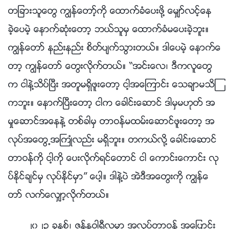
တျခားသူေတြ ကြၽန္ေတာ့္ကို ေထာက္ခံေပးဖို႔ ေမွ်ာ္လင့္ေန
ခဲ့ေပမဲ့ ေနာက္ဆုံးေတာ့ ဘယ္သူမွ ေထာက္ခံမေပးခဲ့ဘူး။
ကြၽန္ေတာ္ နည္းနည္း စိတ္ပ်က္သြားတယ္။ ဒါေပမဲ့ ေနာက္ေ
တာ့ ကြၽန္ေတာ္ ေတြးလိုက္တယ္။ “အင္းေလ၊ ဒီကလူေတြ
က ငါနဲ႔သိပ္ၿပီး အတူမရွိဖူးေတာ့ ငါ့အေၾကာင္း ေသခ်ာမသိၾ
ကဘူး။ ေနာက္ၿပီးေတာ့ ငါက ေခါင္းေဆာင္ ဒါမွမဟုတ္ အ
မႈေဆာင္အေနနဲ႔ တစ္ခါမွ တာဝန္မထမ္းေဆာင္ဖူးေတာ့ အ
လုပ္အေတြ႕အႀကဳံလည္း မရွိဘူး။ တကယ္လို႔ ေခါင္းေဆာင္
တာဝန္ကို ငါ့ကို ေပးလိုက္ရင္ေတာင္ ငါ ေကာင္းေကာင္း လု
ပ္ႏိုင္ခ်င္မွ လုပ္ႏိုင္မွာ” ေပါ့။ ဒါနဲ႔ပဲ အဲဒီအေတြးကို ကြၽန္ေ
တာ္ လက္ေလွ်ာ့လိုက္တယ္။
၂၀၂၃ ခုႏွစ္၊ ဇန္နဝါရီလမွာ အလုပ္တာဝန္ အေျပာင္း