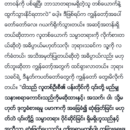
တာဝန္ကို ပစ္ခ်ၿပီး ဘာသာတရားမရွိတဲ့သူ တစ္ေယာက္နဲ႔
ထြက္သြားႏိုင္ရတာလဲ” ေပါ့။ ဒီျဖစ္ရပ္က ကြၽန္ေတာ့္အေပၚ
ေတာ္ေတာ္ေလး ဂယက္႐ိုက္သြားတယ္။ အဆင့္အတန္းရွိ
တယ္ဆိုတာက လူတစ္ေယာက္ သမၼာတရားကို လိုက္စားတ
ယ္ဆိုတဲ့ အဓိပၸာယ္မဟုတ္သလို၊ ဘုရားသခင္က သူ႔ကို လ
က္ခံတယ္၊ အသိအမွတ္ျပဳတယ္ဆိုတဲ့ အဓိပၸာယ္လည္း မဟု
တ္ဘူးဆိုတာ ကြၽန္ေတာ့္အတြက္ ထင္ရွားလာတယ္။ ဘုရား
သခင္ရဲ႕ ဒီႏႈတ္ကပတ္ေတာ္ေတြကို ကြၽန္ေတာ္ ေတြးမိလိုက္
တယ္။ “
ငါသည္ လူတစ္ဦးစီ၏ ပန္းတိုင္ကို ၎တို႔ မည္မွ်
သနားစရာေကာင္းသည္ကိုမဆိုထားႏွင့္၊ အသက္၊ ဝါ၊ သို႔မ
ဟုတ္ ဒုကၡခံစားရမႈ ပမာဏကို အေျခခံ၍ ဆုံးျဖတ္ျခင္း မဟု
တ္ဘဲ ၎တို႔၌ သမၼာတရား ပိုင္ဆိုင္ျခင္း ရွိမရွိဟူသည္ႏွင့္
အညီသာ ဆုံးျဖတ္ေပသည္။ ဤအရာမွတစ္ပါး တျခားေ႐ြးခ်