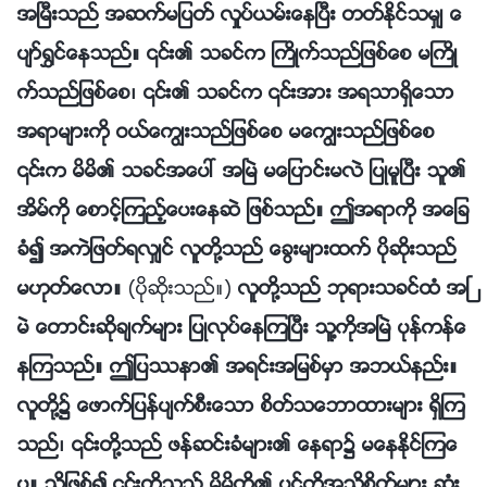
အၿမီးသည္ အဆက္မျပတ္ လႈပ္ယမ္းေနၿပီး တတ္ႏိုင္သမွ် ေ
ပ်ာ္႐ႊင္ေနသည္။ ၎၏ သခင္က ႀကိဳက္သည္ျဖစ္ေစ မႀကိဳ
က္သည္ျဖစ္ေစ၊ ၎၏ သခင္က ၎အား အရသာရွိေသာ
အရာမ်ားကို ဝယ္ေကြၽးသည္ျဖစ္ေစ မေကြၽးသည္ျဖစ္ေစ
၎က မိမိ၏ သခင္အေပၚ အၿမဲ မေျပာင္းမလဲ ျပဳမူၿပီး သူ၏
အိမ္ကို ေစာင့္ၾကည့္ေပးေနဆဲ ျဖစ္သည္။ ဤအရာကို အေျခ
ခံ၍ အကဲျဖတ္ရလွ်င္ လူတို႔သည္ ေခြးမ်ားထက္ ပိုဆိုးသည္
မဟုတ္ေလာ။
(ပိုဆိုးသည္။)
လူတို႔သည္ ဘုရားသခင္ထံ အၿ
မဲ ေတာင္းဆိုခ်က္မ်ား ျပဳလုပ္ေနၾကၿပီး သူ႔ကိုအၿမဲ ပုန္ကန္ေ
နၾကသည္။ ဤျပႆနာ၏ အရင္းအျမစ္မွာ အဘယ္နည္း။
လူတို႔၌ ေဖာက္ျပန္ပ်က္စီးေသာ စိတ္သေဘာထားမ်ား ရွိၾက
သည္၊ ၎တို႔သည္ ဖန္ဆင္းခံမ်ား၏ ေနရာ၌ မေနႏိုင္ၾကေ
ပ။ သို႔ျဖစ္၍ ၎တို႔သည္ မိမိတို႔၏ ပင္ကိုအသိစိတ္မ်ား ဆုံး