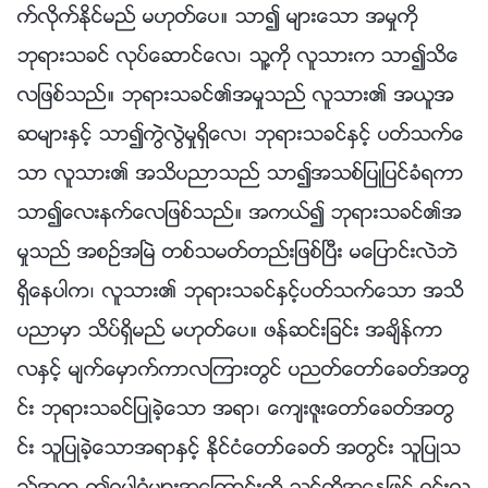
က္လိုက္ႏိုင္မည္ မဟုတ္ေပ။ သာ၍ မ်ားေသာ အမႈကို
ဘုရားသခင္ လုပ္ေဆာင္ေလ၊ သူ႔ကို လူသားက သာ၍သိေ
လျဖစ္သည္။ ဘုရားသခင္၏အမႈသည္ လူသား၏ အယူအ
ဆမ်ားႏွင့္ သာ၍ကြဲလြဲမႈရွိေလ၊ ဘုရားသခင္ႏွင့္ ပတ္သက္ေ
သာ လူသား၏ အသိပညာသည္ သာ၍အသစ္ျပဳျပင္ခံရကာ
သာ၍ေလးနက္ေလျဖစ္သည္။ အကယ္၍ ဘုရားသခင္၏အ
မႈသည္ အစဥ္အၿမဲ တစ္သမတ္တည္းျဖစ္ၿပီး မေျပာင္းလဲဘဲ
ရွိေနပါက၊ လူသား၏ ဘုရားသခင္ႏွင့္ပတ္သက္ေသာ အသိ
ပညာမွာ သိပ္ရွိမည္ မဟုတ္ေပ။ ဖန္ဆင္းျခင္း အခ်ိန္ကာ
လႏွင့္ မ်က္ေမွာက္ကာလၾကားတြင္ ပညတ္ေတာ္ေခတ္အတြ
င္း ဘုရားသခင္ျပဳခဲ့ေသာ အရာ၊ ေက်းဇူးေတာ္ေခတ္အတြ
င္း သူျပဳခဲ့ေသာအရာႏွင့္ ႏိုင္ငံေတာ္ေခတ္ အတြင္း သူျပဳသ