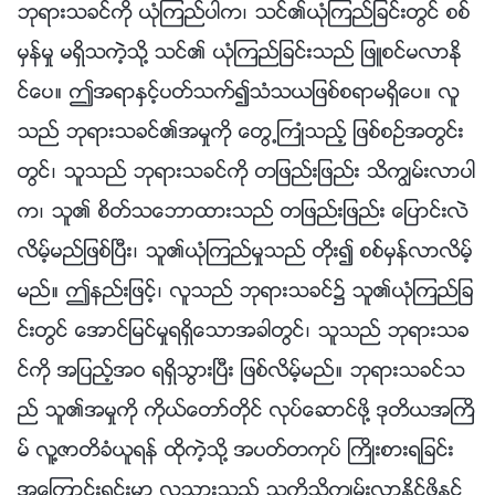
ဘုရားသခင္ကို ယုံၾကည္ပါက၊ သင္၏ယုံၾကည္ျခင္းတြင္ စစ္
မွန္မႈ မရွိသကဲ့သို႔ သင္၏ ယုံၾကည္ျခင္းသည္ ျဖဴစင္မလာႏို
င္ေပ။ ဤအရာႏွင့္ပတ္သက္၍သံသယျဖစ္စရာမရွိေပ။ လူ
သည္ ဘုရားသခင္၏အမႈကို ေတြ႕ႀကဳံသည့္ ျဖစ္စဥ္အတြင္း
တြင္၊ သူသည္ ဘုရားသခင္ကို တျဖည္းျဖည္း သိကြၽမ္းလာပါ
က၊ သူ၏ စိတ္သေဘာထားသည္ တျဖည္းျဖည္း ေျပာင္းလဲ
လိမ့္မည္ျဖစ္ၿပီး၊ သူ၏ယုံၾကည္မႈသည္ တိုး၍ စစ္မွန္လာလိမ့္
မည္။ ဤနည္းျဖင့္၊ လူသည္ ဘုရားသခင္၌ သူ၏ယုံၾကည္ျခ
င္းတြင္ ေအာင္ျမင္မႈရရွိေသာအခါတြင္၊ သူသည္ ဘုရားသခ
င္ကို အျပည့္အဝ ရရွိသြားၿပီး ျဖစ္လိမ့္မည္။ ဘုရားသခင္သ
ည္ သူ၏အမႈကို ကိုယ္ေတာ္တိုင္ လုပ္ေဆာင္ဖို႔ ဒုတိယအႀကိ
မ္ လူ႔ဇာတိခံယူရန္ ထိုကဲ့သို႔ အပတ္တကုပ္ ႀကိဳးစားရျခင္း
အေၾကာင္းရင္းမွာ လူသားသည္ သူ႔ကိုသိကြၽမ္းလာႏိုင္ဖို႔ႏွင့္