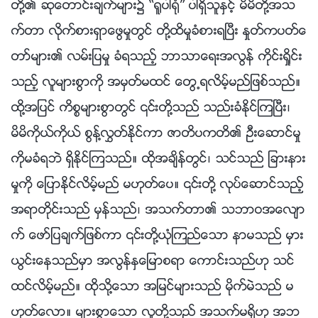
တို႔၏ ဆုေတာင္းခ်က္မ်ား၌ “႐ူပါ႐ုံ” ပါရွိသူႏွင့္ မိမိတို႔အသ
က္တာ လိုက္စားရွာေဖြမႈတြင္ တို႔ထိမႈခံစားရၿပီး ႏႈတ္ကပတ္ေ
တာ္မ်ား၏ လမ္းျပမႈ ခံရသည့္ ဘာသာေရးအလြန္ ကိုင္းရႈိင္း
သည့္ လူမ်ားစြာကို အမွတ္မထင္ ေတြ႕ရလိမ့္မည္ျဖစ္သည္။
ထို႔အျပင္ ကိစၥမ်ားစြာတြင္ ၎တို႔သည္ သည္းခံႏိုင္ၾကၿပီး၊
မိမိကိုယ္ကိုယ္ စြန႔္လႊတ္ႏိုင္ကာ ဇာတိပကတိ၏ ဦးေဆာင္မႈ
ကိုမခံရဘဲ ရွိႏိုင္ၾကသည္။ ထိုအခ်ိန္တြင္၊ သင္သည္ ျခားနား
မႈကို ေျပာႏိုင္လိမ့္မည္ မဟုတ္ေပ။ ၎တို႔ လုပ္ေဆာင္သည့္
အရာတိုင္းသည္ မွန္သည္၊ အသက္တာ၏ သဘာဝအေလ်ာ
က္ ေဖာ္ျပခ်က္ျဖစ္ကာ ၎တို႔ယုံၾကည္ေသာ နာမသည္ မွား
ယြင္းေနသည္မွာ အလြန္ႏွေျမာစရာ ေကာင္းသည္ဟု သင္
ထင္လိမ့္မည္။ ထိုသို႔ေသာ အျမင္မ်ားသည္ မိုက္မဲသည္ မ
ဟုတ္ေလာ။ မ်ားစြာေသာ လူတို႔သည္ အသက္မရွိဟု အဘ