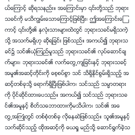
ယ္ေၾကာင့္ ဆိုရသနည္း။ အေၾကာင္းမွာ ၎တို႔သည္ ဘုရား
သခင္ကို မသိကြၽမ္းေသာေၾကာင့္ျဖစ္ၿပီး၊ ဤအေၾကာင္းေၾ
ကာင့္ ၎တို႔၏ ႏွလုံးသားမ်ားထဲတြင္ ဘုရားသခင္မရွိသကဲ့
သို႔ အသက္မရွိဟု ဆိုရျခင္း ျဖစ္သည္။ အကယ္၍ ဘုရားသ
ခင္၌ သင္၏ယုံၾကည္မႈသည္ ဘုရားသခင္၏ လုပ္ေဆာင္ခ်
က္မ်ား၊ ဘုရားသခင္၏ လက္ေတြ႕က်ျခင္းႏွင့္ ဘုရားသခင့္
အမႈ၏အဆင့္တိုင္းကို ေစ့စပ္စြာ သင္ သိရွိႏိုင္စြမ္းရွိသည့္ အ
ဆင့္တစ္ခုသို႔ ေရာက္ရွိၿပီးျဖစ္ပါက၊ သင္သည္ သမၼာတရား
ကို ပိုင္ဆိုင္ထားေပသည္။ အကယ္၍ သင္သည္ ဘုရားသခ
င္၏အမႈႏွင့္ စိတ္သေဘာထားကိုမသိပါက၊ သင္၏ အေ
တြ႕အႀကဳံတြင္ တစ္စုံတစ္ခု လိုေနဆဲျဖစ္သည္။ သူ၏အမႈႏွင့္
သက္ဆိုင္သည့္ ထိုအဆင့္ကို ေယရႈ မည္သို႔ ေဆာင္႐ြက္ခဲ့သ