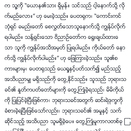
က သူ႔ကို “ေယာန၏သား ရွိမုန္။ သင္သည္ ငါ့ေနာက္သို႔ လို
က္မည္ေလာ။” ဟု ေမးခဲ့သည္။ ေပတ႐ုက၊ “ေကာင္းကင္
ဘုံရွင္ ခမည္းေတာ္ ေစလႊတ္ေသာသူေနာက္သို႔ ကြၽန္ုပ္လိုက္
ရပါမည္။ သန႔္ရွင္းေသာ ဝိညာဥ္ေတာ္က ေ႐ြးခ်ယ္ထားေ
သာ သူကို ကြၽန္ုပ္အသိအမွတ္ ျပဳရပါမည္။ ကိုယ္ေတာ္ ေနာ
က္သို႔ ကြၽန္ုပ္လိုက္ပါမည္။” ဟု ေျဖၾကားခဲ့သည္။ သူ၏စ
ကားမ်ားမွ၊ ေပတ႐ုသည္ ေယရႈႏွင့္ပတ္သက္၍ မည္သည့္
အသိပညာမွ် မရွိသည္ကို ေတြ႕ႏိုင္သည္။ သူသည္ ဘုရားသ
ခင္၏ ႏႈတ္ကပတ္ေတာ္မ်ားကို ေတြ႕ႀကဳံခဲ့ရသည္၊ မိမိကိုယ္
ကို ျပဳျပင္ခဲ့ၿပီးျဖစ္ကာ၊ ဘုရားသခင္အတြက္ ဆင္းရဲဒုကၡကို
ခံစားခဲ့ရၿပီးျဖစ္ေသာ္လည္း၊ ဘုရားသခင္၏ အမႈႏွင့္ သက္
ဆိုင္သည့္ အသိပညာ သူမရွိခဲ့ေပ။ ေတြ႕ႀကဳံမႈကာလတစ္ခု ၾ