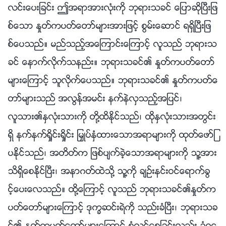
လင္းေပးျခင္း ဤအရာအားလုံးကို ဘုရားသခင္ ေျပာဆိုၿပီးျဖ
စ္ေသာ ႏႈတ္ကပတ္ေတာ္မ်ားအားျဖင့္ စြမ္းေဆာင္ ရရွိၿပီးျဖ
စ္ေပသည္။ မည္သည့္အေၾကာင္းေၾကာင့္ လူသည္ ဘုရားသ
ခင္ ေနာက္လိုက္သနည္း။ ဘုရားသခင္၏ ႏႈတ္ကပတ္ေတာ္
မ်ားေၾကာင့္ သူလိုက္ေပသည္။ ဘုရားသခင္၏ ႏႈတ္ကပတ္ေ
တာ္မ်ားသည္ အလြန္အမင္း နက္နဲလွသည့္အျပင္၊
လူသား၏ႏွလုံးသားကို တို႔ထိႏိုင္သည္၊ ထိုႏွလုံးသားအတြင္း
ရွိ နက္နက္ရႈိင္းရႈိင္း ျမႇဳပ္ႏွံထားေသာအရာမ်ားကို ထုတ္ေဖာ္ျ
ပႏိုင္သည္၊ အတိတ္က ျဖစ္ပ်က္ခဲ့ေသာအရာမ်ားကို သူ႔အား
သိရွိေစႏိုင္ၿပီး၊ အနာဂတ္ထဲသို႔ သူ႔ကို ခ်ဥ္းနင္းဝင္ေရာက္ခြ
င့္ေပးေလသည္။ ထို႔ေၾကာင့္ လူသည္ ဘုရားသခင္၏ႏႈတ္က
ပတ္ေတာ္မ်ားေၾကာင့္ ဒုကၡဆင္းရဲကို သည္းခံၿပီး၊ ဘုရားသခ