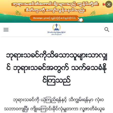
ဘုရားသခင္ကိုသိေသာသူမ်ားသာလွ်င္ ဘုရားသခင္အတြက္ သက္ေသခံႏိုင္ၾကသည္
ဘုရားသခင္ကိုသိေသာသူမ်ားသာလွ်
င္ ဘုရားသခင္အတြက္ သက္ေသခံႏို
င္ၾကသည္
ဘုရားသခင္ကို ယုံၾကည္ရန္ႏွင့္ သိကြၽမ္းရန္မွာ လုံးဝ
သဘာဝက်ၿပီး က်ိဳးေၾကာင္းခိုင္လုံမွ်တကာ လူ႔ဇာတိခံယူေ