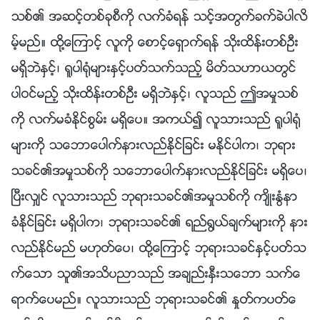
သစ္၏ အဆင့္တစ္ခုစီကို လက္ခံရန္ သင့္အတြက္ခက္ခဲပါလိ
မ့္မည္။ ထို႔ေၾကာင့္ လူကို ေစာင့္ေရွာက္ရန္ သိုးထိန္းတစ္ဦး
မရွိဘဲႏွင့္၊ ႐ူပါ႐ုံမ်ားႏွင့္ပတ္သက္သည့္ မိတ္သဟာယတြင္
ပါဝင္မည့္ သိုးထိန္းတစ္ဦး မရွိဘဲႏွင့္၊ လူသည္ ဤအမႈသစ္
ကို လက္မခံႏိုင္စြမ္း မရွိေပ။ အကယ္၍ လူသားသည္ ႐ူပါ႐ုံ
မ်ားကို သေဘာေပါက္နားလည္ႏိုင္ျခင္း မႏိုင္ပါက၊ ဘုရား
သခင္၏အမႈသစ္ကို သေဘာေပါက္နားလည္ႏိုင္ျခင္း မရွိေပ၊
ၿပီးလွ်င္ လူသားသည္ ဘုရားသခင္၏အမႈသစ္ကို က်ိဳးႏြံနာ
ခံႏိုင္ျခင္း မရွိပါက၊ ဘုရားသခင္၏ ရည္႐ြယ္ခ်က္မ်ားကို နား
လည္ႏိုင္မည္ မဟုတ္ေပ၊ ထို႔ေၾကာင့္ ဘုရားသခင္ႏွင့္ပတ္သ
က္ေသာ သူ၏အသိပညာသည္ အခ်ည္းႏွီးသေဘာ သက္ေ
ရာက္ေပမည္။ လူသားသည္ ဘုရားသခင္၏ ႏႈတ္ကပတ္ေ