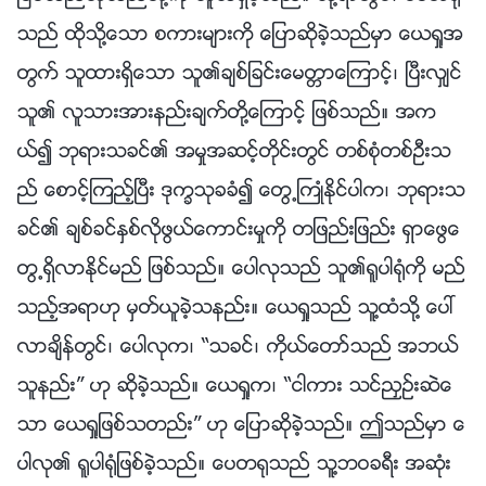
သည္ ထိုသို႔ေသာ စကားမ်ားကို ေျပာဆိုခဲ့သည္မွာ ေယရႈအ
တြက္ သူထားရွိေသာ သူ၏ခ်စ္ျခင္းေမတၱာေၾကာင့္၊ ၿပီးလွ်င္
သူ၏ လူသားအားနည္းခ်က္တို႔ေၾကာင့္ ျဖစ္သည္။ အက
ယ္၍ ဘုရားသခင္၏ အမႈအဆင့္တိုင္းတြင္ တစ္စုံတစ္ဦးသ
ည္ ေစာင့္ၾကည့္ၿပီး ဒုကၡသုခခံ၍ ေတြ႕ႀကဳံႏိုင္ပါက၊ ဘုရားသ
ခင္၏ ခ်စ္ခင္ႏွစ္လိုဖြယ္ေကာင္းမႈကို တျဖည္းျဖည္း ရွာေဖြေ
တြ႕ရွိလာႏိုင္မည္ ျဖစ္သည္။ ေပါလုသည္ သူ၏႐ူပါ႐ုံကို မည္
သည့္အရာဟု မွတ္ယူခဲ့သနည္း။ ေယရႈသည္ သူ႔ထံသို႔ ေပၚ
လာခ်ိန္တြင္၊ ေပါလုက၊ “သခင္၊ ကိုယ္ေတာ္သည္ အဘယ္
သူနည္း” ဟု ဆိုခဲ့သည္။ ေယရႈက၊ “ငါကား သင္ညႇဥ္းဆဲေ
သာ ေယရႈျဖစ္သတည္း” ဟု ေျပာဆိုခဲ့သည္။ ဤသည္မွာ ေ
ပါလု၏ ႐ူပါ႐ုံျဖစ္ခဲ့သည္။ ေပတ႐ုသည္ သူ႔ဘဝခရီး အဆုံး