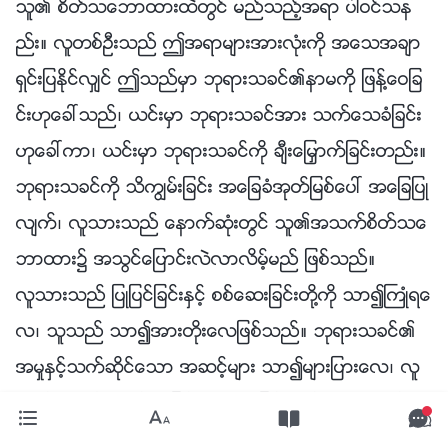
သူ၏ စိတ္သေဘာထားထဲတြင္ မည္သည့္အရာ ပါဝင္သန
ည္း။ လူတစ္ဦးသည္ ဤအရာမ်ားအားလုံးကို အေသအခ်ာ
ရွင္းျပႏိုင္လွ်င္ ဤသည္မွာ ဘုရားသခင္၏နာမကို ျဖန႔္ေဝျခ
င္းဟုေခၚသည္၊ ယင္းမွာ ဘုရားသခင္အား သက္ေသခံျခင္း
ဟုေခၚကာ၊ ယင္းမွာ ဘုရားသခင္ကို ခ်ီးေျမႇာက္ျခင္းတည္း။
ဘုရားသခင္ကို သိကြၽမ္းျခင္း အေျခခံအုတ္ျမစ္ေပၚ အေျချပဳ
လ်က္၊ လူသားသည္ ေနာက္ဆုံးတြင္ သူ၏အသက္စိတ္သေ
ဘာထား၌ အသြင္ေျပာင္းလဲလာလိမ့္မည္ ျဖစ္သည္။
လူသားသည္ ျပဳျပင္ျခင္းႏွင့္ စစ္ေဆးျခင္းတို႔ကို သာ၍ႀကဳံရေ
လ၊ သူသည္ သာ၍အားတိုးေလျဖစ္သည္။ ဘုရားသခင္၏
အမႈႏွင့္သက္ဆိုင္ေသာ အဆင့္မ်ား သာ၍မ်ားျပားေလ၊ လူ
သည္ သာ၍ စုံလင္ေစျခင္း ခံရေလျဖစ္သည္။ ယေန႔တြင္၊
လူ၏ အေတြ႕အႀကဳံတြင္၊ ဘုရားသခင္၏ အမႈအဆင့္တစ္ခု