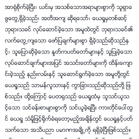
အာ႐ုံစိုက္ခဲ့ၿပီး၊ ယင္းမွ အသစ္ေသာအရာမ်ားစြာကို သူရွာေ
ဖြေတြ႕ရွိခဲ့သည္၊ အတိအက် ဆိုရေသာ္၊ ေယရႈမွတစ္ဆင့္
ဘုရားသခင္ လုပ္ေဆာင္ခဲ့ေသာ အမႈထဲတြင္ ဘုရားသခင္၏
လက္ေတြ႕က်ေသာ ေဖာ္ျပခ်က္မ်ားစြာ ရွိခဲ့သည္ဆိုသည္ႏွ
င့္၊ သူေျပာဆိုခဲ့ေသာ ႏႈတ္ကပတ္ေတာ္မ်ားႏွင့္ သူျပဳခဲ့ေသာ
လုပ္ေဆာင္ခ်က္မ်ားအျပင္ အသင္းေတာ္မ်ားကို ထိန္းေက်ာ
င္းခဲ့သည့္ နည္းလမ္းႏွင့္ သူေဆာင္႐ြက္ခဲ့ေသာ အမႈတို႔တြင္
ေယရႈသည္ သာမန္လူသားႏွင့္ ကြာျခားသည္ဆိုသည္တို႔ ျဖ
စ္သည္။ ထို႔ေၾကာင့္ ေပတ႐ုသည္ ေယရႈထံမွ သူသင္ယူသ
င့္ေသာ သင္ခန္းစာမ်ားစြာကို သင္ယူခဲ့ရၿပီး ကားတိုင္ေပၚတြ
င္ ေယရႈ သံမႈိျဖင့္႐ိုက္ခံရေတာ့မည့္အခ်ိန္တြင္ ေယရႈႏွင့္ပတ္
သက္ေသာ အသိပညာ ပမာဏအခ်ိဳ႕ကို ရရွိခဲ့ၿပီးျဖစ္သည္။