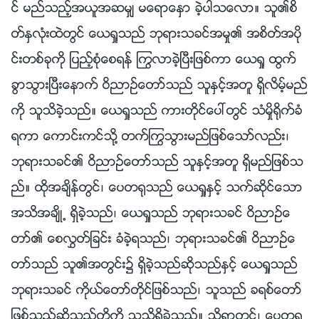
င္ မည္သည့္အယူအဆမွ် မေရာေႏွာ ခဲ့ပါသေလာ။ သူ၏စိ
တ္ႏွလုံးထဲတြင္ ေယရႈသည္ ဘုရားသခင္အမႈ၏ အစိတ္အပို
င္းတစ္ခုကို ျပည့္စုံေစရန္ ႂကြလာခဲ့ၿပီးျဖစ္ကာ ေယရႈ ထြက္
ခြာသြားၿပီးေနာက္ ဝိညာဥ္ေတာ္သည္ သူႏွင့္အတူ ရွိလိမ့္မည္
ကို သူသိခဲ့သည္။ ေယရႈသည္ ကားတိုင္ေပၚတြင္ သံမႈိ႐ိုက္ခံ
ရကာ ေကာင္းကင္သို႔ တက္ႂကြသြားမည္ျဖစ္ေသာ္လည္း၊
ဘုရားသခင္၏ ဝိညာဥ္ေတာ္သည္ သူႏွင့္အတူ ရွိမည္ျဖစ္သ
ည္။ ထိုအခ်ိန္တြင္၊ ေပတ႐ုသည္ ေယရႈႏွင့္ သက္ဆိုင္ေသာ
အသိအခ်ိဳ႕ ရွိခဲ့သည္၊ ေယရႈသည္ ဘုရားသခင္ ဝိညာဥ္ေ
တာ္၏ ေစလႊတ္ျခင္း ခံခဲ့ရသည္၊ ဘုရားသခင္၏ ဝိညာဥ္ေ
တာ္သည္ သူ၏အတြင္း၌ ရွိခဲ့သည္ဆိုသည္ႏွင့္ ေယရႈသည္
ဘုရားသခင္ ကိုယ္ေတာ္တိုင္ျဖစ္သည္၊ သူသည္ ခရစ္ေတာ္
ျဖစ္သည္ဆိုသည္တို႔ကို သူသိရွိခဲ့သည္။ သို႔ရာတြင္၊ ေပတ႐ု