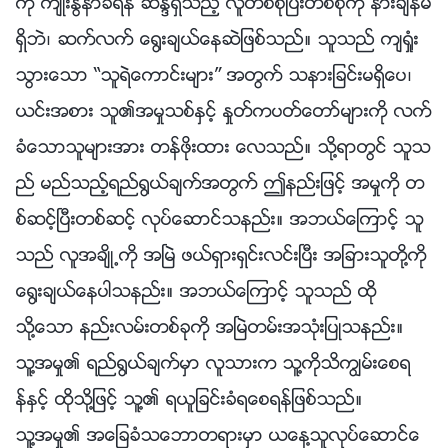
ကို က်ိဳးႏြံနာခံရန္ ဆႏၵရွိသည့္ လူတစ္စုၿပီးတစ္စုကို နားခ်ိန္မ
ရွိဘဲ၊ ဆက္လက္ ေ႐ြးခ်ယ္ေနဆဲျဖစ္သည္။ သူသည္ က်ရႈံး
သြားေသာ “သူရဲေကာင္းမ်ား” အတြက္ သနားျခင္းမရွိေပ၊
ယင္းအစား သူ၏အမႈသစ္ႏွင့္ ႏႈတ္ကပတ္ေတာ္မ်ားကို လက္
ခံေသာသူမ်ားအား တန္ဖိုးထား ေလသည္။ သို႔ရာတြင္ သူသ
ည္ မည္သည့္ရည္႐ြယ္ခ်က္အတြက္ ဤနည္းျဖင့္ အမႈကို တ
စ္ဆင့္ၿပီးတစ္ဆင့္ လုပ္ေဆာင္သနည္း။ အဘယ္ေၾကာင့္ သူ
သည္ လူအခ်ိဳ႕ကို အၿမဲ ဖယ္ရွားရွင္းလင္းၿပီး အျခားသူတို႔ကို
ေ႐ြးခ်ယ္ေနပါသနည္း။ အဘယ္ေၾကာင့္ သူသည္ ထို
သို႔ေသာ နည္းလမ္းတစ္ခုကို အၿမဲတမ္းအသုံးျပဳသနည္း။
သူ႔အမႈ၏ ရည္႐ြယ္ခ်က္မွာ လူသားက သူ႔ကိုသိကြၽမ္းေစရ
န္ႏွင့္ ထိုသို႔ျဖင့္ သူ႔၏ ရယူျခင္းခံရေစရန္ျဖစ္သည္။
သူ႔အမႈ၏ အေျခခံသေဘာတရားမွာ ယေန႔သူလုပ္ေဆာင္ေ