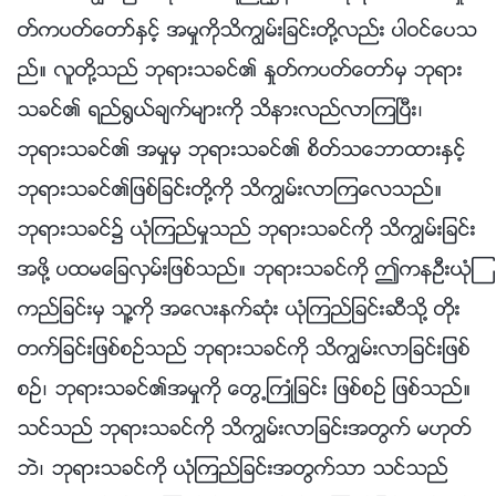
တ္ကပတ္ေတာ္ႏွင့္ အမႈကိုသိကြၽမ္းျခင္းတို႔လည္း ပါဝင္ေပသ
ည္။ လူတို႔သည္ ဘုရားသခင္၏ ႏႈတ္ကပတ္ေတာ္မွ ဘုရား
သခင္၏ ရည္႐ြယ္ခ်က္မ်ားကို သိနားလည္လာၾကၿပီး၊
ဘုရားသခင္၏ အမႈမွ ဘုရားသခင္၏ စိတ္သေဘာထားႏွင့္
ဘုရားသခင္၏ျဖစ္ျခင္းတို႔ကို သိကြၽမ္းလာၾကေလသည္။
ဘုရားသခင္၌ ယုံၾကည္မႈသည္ ဘုရားသခင္ကို သိကြၽမ္းျခင္း
အဖို႔ ပထမေျခလွမ္းျဖစ္သည္။ ဘုရားသခင္ကို ဤကနဦးယုံၾ
ကည္ျခင္းမွ သူ႔ကို အေလးနက္ဆုံး ယုံၾကည္ျခင္းဆီသို႔ တိုး
တက္ျခင္းျဖစ္စဥ္သည္ ဘုရားသခင္ကို သိကြၽမ္းလာျခင္းျဖစ္
စဥ္၊ ဘုရားသခင္၏အမႈကို ေတြ႕ႀကဳံျခင္း ျဖစ္စဥ္ ျဖစ္သည္။
သင္သည္ ဘုရားသခင္ကို သိကြၽမ္းလာျခင္းအတြက္ မဟုတ္
ဘဲ၊ ဘုရားသခင္ကို ယုံၾကည္ျခင္းအတြက္သာ သင္သည္