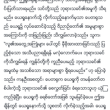
ည့္အရာ ဤ႐ူပါ႐ုံမ်ားအေၾကာင္းကို သင္တို႔အေနျဖင့္ ရွင္းလ
င္းျပတ္သားရမည္။ သင္တို႔သည္ ဘုရားသခင္၏အမႈကို သိရ
မည္။ ေယရႈေနာက္သို႔ လိုက္သည့္ေနာက္မွသာ ေပတ႐ုသ
ည္ ေယရႈ၌ လုပ္ေဆာင္ခဲ့သည့္ ဝိညာဥ္ေတာ္၏ အမႈမ်ားစြာ
အေၾကာင္းကို တျဖည္းျဖည္း သိကြၽမ္းလာခဲ့သည္။ သူက၊
“လူ၏အေတြ႕အႀကဳံမ်ား ေပၚတြင္ မွီခိုအားထားျခင္းသည္ ျပ
ည့္စုံေသာ အသိပညာရရွိရန္ မလုံေလာက္ေပ။ ဘုရားသခင္
ကိုသိကြၽမ္းရန္ ကြၽန္ုပ္တို႔ကို ကူညီေပးမည့္ ဘုရားသခင္၏
အမႈထံမွ အသစ္ေသာ အရာမ်ားစြာ ရွိရေပမည္။” ဟု ေျပာခဲ့
သည္။ ကနဦးအစတြင္၊ ေပတ႐ုက ေယရႈကို တမန္ေတာ္တ
စ္ပါးကဲ့သို႔ ဘုရားသခင္၏ ေစလႊတ္ျခင္း ခံရေသာသူဟု ယုံၾ
ကည္ခဲ့ၿပီး၊ ေယရႈကို ခရစ္ေတာ္အျဖစ္ သူမျမင္ခဲ့ေပ။ ဤအ
ခ်ိန္တြင္ ေယရႈေနာက္သို႔ သူစတင္ လိုက္ခဲ့သည့္အခါ၊ ေယရႈ