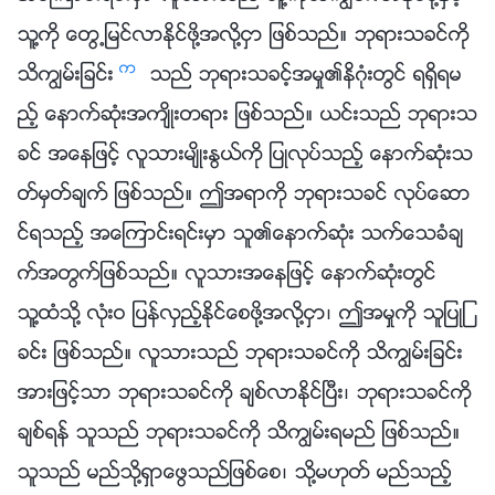
သူ႔ကို ေတြ႕ျမင္လာႏိုင္ဖို႔အလို႔ငွာ ျဖစ္သည္။ ဘုရားသခင္ကို
က
သိကြၽမ္းျခင္း
သည္ ဘုရားသခင့္အမႈ၏နိဂုံးတြင္ ရရွိရမ
ည့္ ေနာက္ဆုံးအက်ိဳးတရား ျဖစ္သည္။ ယင္းသည္ ဘုရားသ
ခင္ အေနျဖင့္ လူသားမ်ိဳးႏြယ္ကို ျပဳလုပ္သည့္ ေနာက္ဆုံးသ
တ္မွတ္ခ်က္ ျဖစ္သည္။ ဤအရာကို ဘုရားသခင္ လုပ္ေဆာ
င္ရသည့္ အေၾကာင္းရင္းမွာ သူ၏ေနာက္ဆုံး သက္ေသခံခ်
က္အတြက္ျဖစ္သည္။ လူသားအေနျဖင့္ ေနာက္ဆုံးတြင္
သူ႔ထံသို႔ လုံးဝ ျပန္လွည့္ႏိုင္ေစဖို႔အလို႔ငွာ၊ ဤအမႈကို သူျပဳျ
ခင္း ျဖစ္သည္။ လူသားသည္ ဘုရားသခင္ကို သိကြၽမ္းျခင္း
အားျဖင့္သာ ဘုရားသခင္ကို ခ်စ္လာႏိုင္ၿပီး၊ ဘုရားသခင္ကို
ခ်စ္ရန္ သူသည္ ဘုရားသခင္ကို သိကြၽမ္းရမည္ ျဖစ္သည္။
သူသည္ မည္သို႔ရွာေဖြသည္ျဖစ္ေစ၊ သို႔မဟုတ္ မည္သည့္