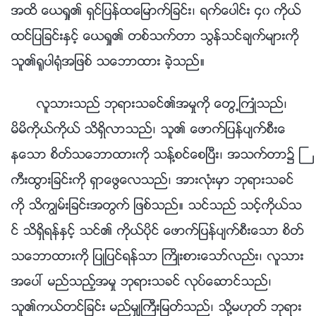
အထိ ေယရႈ၏ ရွင္ျပန္ထေျမာက္ျခင္း၊ ရက္ေပါင္း ၄၀ ကိုယ္
ထင္ျပျခင္းႏွင့္ ေယရႈ၏ တစ္သက္တာ သြန္သင္ခ်က္မ်ားကို
သူ၏႐ူပါ႐ုံအျဖစ္ သေဘာထား ခဲ့သည္။
လူသားသည္ ဘုရားသခင္၏အမႈကို ေတြ႕ႀကဳံသည္၊
မိမိကိုယ္ကိုယ္ သိရွိလာသည္၊ သူ၏ ေဖာက္ျပန္ပ်က္စီးေ
နေသာ စိတ္သေဘာထားကို သန႔္စင္ေစၿပီး၊ အသက္တာ၌ ႀ
ကီးထြားျခင္းကို ရွာေဖြေလသည္၊ အားလုံးမွာ ဘုရားသခင္
ကို သိကြၽမ္းျခင္းအတြက္ ျဖစ္သည္။ သင္သည္ သင့္ကိုယ္သ
င္ သိရွိရန္ႏွင့္ သင္၏ ကိုယ္ပိုင္ ေဖာက္ျပန္ပ်က္စီးေသာ စိတ္
သေဘာထားကို ျပဳျပင္ရန္သာ ႀကိဳးစားေသာ္လည္း၊ လူသား
အေပၚ မည္သည့္အမႈ ဘုရားသခင္ လုပ္ေဆာင္သည္၊
သူ၏ကယ္တင္ျခင္း မည္မွ်ႀကီးျမတ္သည္၊ သို႔မဟုတ္ ဘုရား