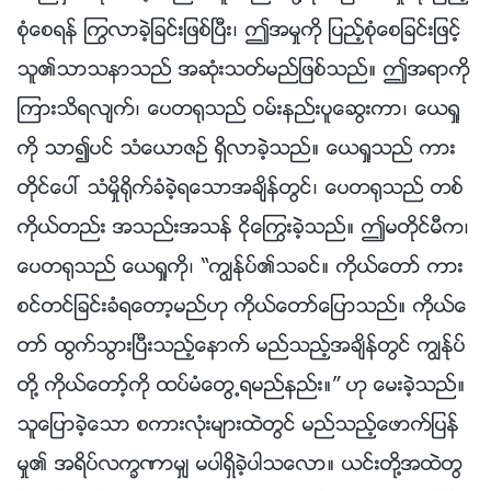
စုံေစရန္ ႂကြလာခဲ့ျခင္းျဖစ္ၿပီး၊ ဤအမႈကို ျပည့္စုံေစျခင္းျဖင့္
သူ၏သာသနာသည္ အဆုံးသတ္မည္ျဖစ္သည္။ ဤအရာကို
ၾကားသိရလ်က္၊ ေပတ႐ုသည္ ဝမ္းနည္းပူေဆြးကာ၊ ေယရႈ
ကို သာ၍ပင္ သံေယာဇဥ္ ရွိလာခဲ့သည္။ ေယရႈသည္ ကား
တိုင္ေပၚ သံမႈိ႐ိုက္ခံခဲ့ရေသာအခ်ိန္တြင္၊ ေပတ႐ုသည္ တစ္
ကိုယ္တည္း အသည္းအသန္ ငိုေႂကြးခဲ့သည္။ ဤမတိုင္မီက၊
ေပတ႐ုသည္ ေယရႈကို၊ “ကြၽန္ုပ္၏သခင္။ ကိုယ္ေတာ္ ကား
စင္တင္ျခင္းခံရေတာ့မည္ဟု ကိုယ္ေတာ္ေျပာသည္။ ကိုယ္ေ
တာ္ ထြက္သြားၿပီးသည့္ေနာက္ မည္သည့္အခ်ိန္တြင္ ကြၽန္ုပ္
တို႔ ကိုယ္ေတာ့္ကို ထပ္မံေတြ႕ရမည္နည္း။” ဟု ေမးခဲ့သည္။
သူေျပာခဲ့ေသာ စကားလုံးမ်ားထဲတြင္ မည္သည့္ေဖာက္ျပန္
မႈ၏ အရိပ္လကၡဏာမွ် မပါရွိခဲ့ပါသေလာ။ ယင္းတို႔အထဲတြ