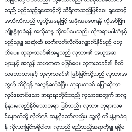
သိျခင္းတို႔ ပါဝင္သည္။ သို႔ေသာ္လည္း တစ္စုံတစ္ေယာက္
သည္ မည္သည့္ရႈေထာင့္ကို သိရွိလာသည္ျဖစ္ေစ၊ ရႈေထာင့္
အသီးသီးသည္ လူတို႔အေနျဖင့္ အဖိုးအခေပးရန္ လိုအပ္ၿပီး၊
က်ိဳးႏြံနာခံရန္ အလိုဆႏၵ လိုအပ္ေပသည္၊ ထိုအရာမပါဘဲႏွင့္
မည္သူမွ် အဆုံးထိ ဆက္လက္လိုက္ေလွ်ာက္ႏိုင္မည္ မဟု
တ္ေပ။ ဘုရားသခင္၏အမႈသည္ လူသား၏ အယူအဆ
မ်ားႏွင့္ အလြန္ သဟဇာတ မျဖစ္ေပ။ ဘုရားသခင္၏ စိတ္
သေဘာထားႏွင့္ ဘုရားသခင္၏ ျဖစ္ျခင္းတို႔သည္ လူသားအ
တြက္ သိရွိရန္ အလြန္ခက္ခဲၿပီး၊ ဘုရားသခင္ ေျပာဆိုကာ
လုပ္ေဆာင္ေသာ အရာရာတိုင္းသည္ လူသားအတြက္ အလြ
န္နားမလည္ႏိုင္ေသာအရာ ျဖစ္သည္။ လူသား ဘုရားသခ
င္ေနာက္သို႔ လိုက္ရန္ ဆႏၵရွိေသာ္လည္း၊ သူ႔ကို က်ိဳးႏြံနာခံရ
န္ လိုလားျခင္းမရွိပါက၊ လူသည္ မည္သည့္အရာကိုမွ် ရရွိမ