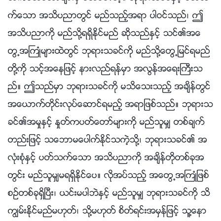
က္ေသာ အသိပညာတြင္ မည္သည့္အရာ ပါဝင္သည္၊ ဤ
အသိပညာကို မည္သို႔ရရွိႏိုင္မည္ ဆိုသည္ႏွင့္ သင္၏အေ
တြ႕အႀကဳံမ်ားထဲတြင္ ဘုရားသခင္ကို မည္သို႔ေတြ႕ျမင္ရမည္
တို႔ကို သင့္အေနျဖင့္ နားလည္ရန္မွာ အလြန္အေရးႀကီးသ
ည္။ ဤသည္မွာ ဘုရားသခင္ကို မသိေသးသည့္ အခ်ိန္တြင္
အေယာက္တိုင္းလုပ္ေဆာင္ရမည့္ အရာျဖစ္သည္။ ဘုရားသ
ခင္၏အမႈႏွင့္ ႏႈတ္ကပတ္ေတာ္မ်ားကို မည္သူမွ် တစ္ခ်က္
တည္းျဖင့္ သေဘာမေပါက္ႏိုင္သကဲ့သို႔၊ ဘုရားသခင္၏ အ
လုံးစုံႏွင့္ ပတ္သက္ေသာ အသိပညာကို အခ်ိန္တိုတစ္ခုအ
တြင္း မည္သူမွ်မရရွိႏိုင္ေပ။ လိုအပ္သည့္ အေတြ႕အႀကဳံျဖစ္
စဥ္တစ္ခုရွိၿပီး၊ ယင္းမပါဘဲႏွင့္ မည္သူမွ် ဘုရားသခင္ကို သိ
ကြၽမ္းႏိုင္မည္မဟုတ္၊ သို႔မဟုတ္ စိတ္ရင္းအမွန္ျဖင့္ သူ႔ေနာ