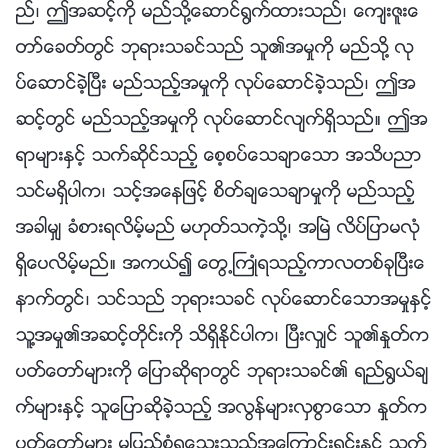
ည္၊ ဤအဆင့္ကို မည္သို႔ေဆာင္႐ြက္ထားသည္၊ ေက်းဇူးေ
တာ္ေခတ္တြင္ ဘုရားသခင္သည္ သူ၏အမႈကို မည္သို႔ လု
ပ္ေဆာင္ခဲ့ၿပီး မည္သည့္အမႈကို လုပ္ေဆာင္ခဲ့သည္၊ ဤအ
ဆင့္တြင္ မည္သည့္အမႈကို လုပ္ေဆာင္လ်က္ရွိသည္။ ဤအ
ရာမ်ားႏွင့္ သက္ဆိုင္သည့္ ေစ့စပ္ေသခ်ာေသာ အသိပညာ
သင္မရွိပါက၊ သင့္အေနျဖင့္ စိတ္ခ်ေသခ်ာမႈကို မည္သည့္
အခါမွ် ခံစားရလိမ့္မည္ မဟုတ္သကဲ့သို႔၊ အၿမဲ လိပ္ျပာမလုံ
ရွိေပလိမ့္မည္။ အကယ္၍ ေတြ႕ႀကဳံရသည့္ကာလတစ္ခုၿပီးေ
နာက္တြင္၊ သင္သည္ ဘုရားသခင္ လုပ္ေဆာင္ေသာအမႈႏွင့္
သူ႔အမႈ၏အဆင့္တိုင္းကို သိရွိႏိုင္ပါက၊ ၿပီးလွ်င္ သူ၏ႏႈတ္က
ပတ္ေတာ္မ်ားကို ေျပာဆိုရာတြင္ ဘုရားသခင္၏ ရည္႐ြယ္ခ်
က္မ်ားႏွင့္ သူေျပာဆိုခဲ့သည့္ အလြန္မ်ားလွစြာေသာ ႏႈတ္က
ပတ္ေတာ္မ်ား မျပည့္စုံရေသးသည့္အေၾကာင္းရင္းႏွင့္ သက္