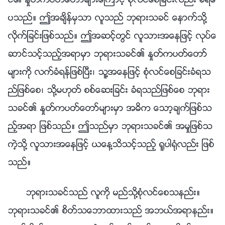
င္၏ ႏႈတ္ကပတ္ေတာ္မ်ားေၾကာင့္ စုံလင္ေစျခင္းလည္း ခံရေ
ပသည္။ ဤအခ်ိန္မွသာ လူသည္ ဘုရားသခင္ ေနာက္သို႔
လိုက္ျခင္းျဖစ္သည္။ ဤအဆင့္တြင္ လူသားအေနျဖင့္ လုပ္ေ
ဆာင္သင့္သည့္အရာမွာ ဘုရားသခင္၏ ႏႈတ္ကပတ္ေတာ္
မ်ားကို လက္ခံရန္ျဖစ္ၿပီး၊ သူ႔အေနျဖင့္ စုံလင္ေစျခင္းခံရသ
ည္ျဖစ္ေစ၊ သို႔မဟုတ္ စစ္ေဆးျခင္း ခံရသည္ျဖစ္ေစ ဘုရား
သခင္၏ ႏႈတ္ကပတ္ေတာ္မ်ားမွာ အဓိက ေသာ့ခ်က္ျဖစ္သ
ည့္အရာ ျဖစ္သည္။ ဤသည္မွာ ဘုရားသခင္၏ အမႈျဖစ္သ
ကဲ့သို႔ လူသားအေနျဖင့္ ယေန႔သိသင့္သည့္ ႐ူပါ႐ုံလည္း ျဖစ္
သည္။
ဘုရားသခင္သည္ လူကို မည္သို႔စုံလင္ေစသနည္း။
ဘုရားသခင္၏ စိတ္သေဘာထားသည္ အဘယ္အရာနည္း။