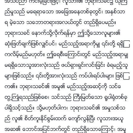
အသိပညာ ကင္းမဲ့ျခင္းျဖင့္၊ လူသား၏ ဘုရားသခင္၌ ယုံၾက
ည္မႈသည္ မေရရာေသာ အေျခအေနတစ္ခုတြင္၊ အႏွစ္သာ
ရ မဲ့ေသာ သေဘာတရားအလယ္တြင္ တည္ရွိေပမည္။
ဘုရားသခင္ ေနာက္သို႔လိုက္ရန္မွာ ဤသို႔ေသာလူမ်ား၏
ဆုံးျဖတ္ခ်က္ျဖစ္လွ်င္ပင္၊ မည္သည့္အရာကိုမွ် ၎တို႔ ရရွိၾ
ကလိမ့္မည္မဟုတ္။ ဤေရစီးေၾကာင္းတြင္ မည္သည့္အရာမွ်
မရရွိေသာသူအားလုံးသည္ ဖယ္ရွားရွင္းလင္းျခင္း ခံရမည့္သူ
မ်ားျဖစ္သည္။ ၎တို႔အားလုံးသည္ ကပ္ပါးရပ္ပါးမ်ား ျဖစ္ၾ
က၏။ ဘုရားသခင္၏ အမႈ၏ မည္သည့္အဆင့္ကို သင္ေ
တြ႕ႀကဳံရသည္ျဖစ္ေစ၊ သင္သည္ ႀကီးျမတ္ေသာ ႐ူပါ႐ုံတစ္ခု
ပါရွိသင့္သည္။ သို႔မဟုတ္ပါက၊ ဘုရားသခင္၏ အမႈသစ္သ
ည္ လူ၏ စိတ္ကူးႏိုင္စြမ္းထက္ ေက်ာ္လြန္ၿပီး လူသားအယူ
အဆ၏ ေဘာင္အျပင္ဘက္တြင္ တည္ရွိေသာေၾကာင့္၊ အမႈ