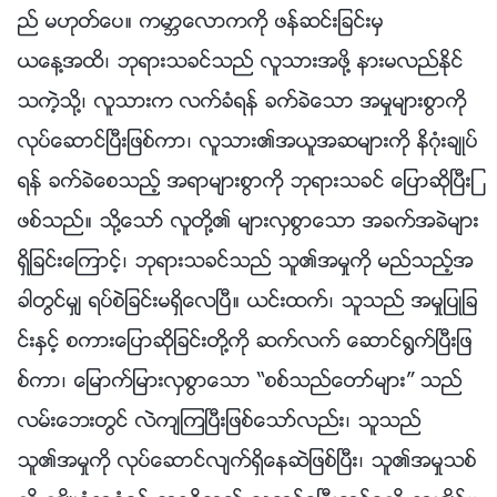
ည္ မဟုတ္ေပ။ ကမာၻေလာကကို ဖန္ဆင္းျခင္းမွ
ယေန႔အထိ၊ ဘုရားသခင္သည္ လူသားအဖို႔ နားမလည္ႏိုင္
သကဲ့သို႔၊ လူသားက လက္ခံရန္ ခက္ခဲေသာ အမႈမ်ားစြာကို
လုပ္ေဆာင္ၿပီးျဖစ္ကာ၊ လူသား၏အယူအဆမ်ားကို နိဂုံးခ်ဳပ္
ရန္ ခက္ခဲေစသည့္ အရာမ်ားစြာကို ဘုရားသခင္ ေျပာဆိုၿပီးျ
ဖစ္သည္။ သို႔ေသာ္ လူတို႔၏ မ်ားလွစြာေသာ အခက္အခဲမ်ား
ရွိျခင္းေၾကာင့္၊ ဘုရားသခင္သည္ သူ၏အမႈကို မည္သည့္အ
ခါတြင္မွ် ရပ္စဲျခင္းမရွိေလၿပီ။ ယင္းထက္၊ သူသည္ အမႈျပဳျခ
င္းႏွင့္ စကားေျပာဆိုျခင္းတို႔ကို ဆက္လက္ ေဆာင္႐ြက္ၿပီးျဖ
စ္ကာ၊ ေျမာက္ျမားလွစြာေသာ “စစ္သည္ေတာ္မ်ား” သည္
လမ္းေဘးတြင္ လဲက်ၾကၿပီးျဖစ္ေသာ္လည္း၊ သူသည္
သူ၏အမႈကို လုပ္ေဆာင္လ်က္ရွိေနဆဲျဖစ္ၿပီး၊ သူ၏အမႈသစ္