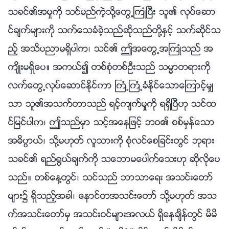
သခင္၏အမႈကို သင္မည္ကဲ့သို႔ေတြ႕ႀကဳံၿပီး သူ၏ လုပ္ေဆာ
င္ခ်က္မ်ားကို သက္ေသခံခဲ့သည္ဆိုသည္တို႔ႏွင့္ သက္ဆိုင္သ
ည့္ အသိပညာမရွိပါက၊ သင္၏ ဤအေတြ႕အႀကဳံသည္ အ
က်ိဳးမရွိေပ။ အကယ္၍ တစ္စုံတစ္ဦးသည္ သမၼာတရားကို
လက္ေတြ႕လုပ္ေဆာင္ႏိုင္ကာ ႀကံ့ႀကံ့ခံႏိုင္ေသာေၾကာင့္မွ်
သာ သူ၏အသက္တာသည္ ရင့္က်က္မႈကို ရရွိၿပီဟု သင္ထ
င္ျမင္ပါက၊ ဤသည္မွာ သင့္အေနျဖင့္ ဘဝ၏ စစ္မွန္ေသာ
အဓိပၸာယ္၊ သို႔မဟုတ္ လူသားကို စုံလင္ေစျခင္းတြင္ ဘုရား
သခင္၏ ရည္႐ြယ္ခ်က္ကို သေဘာမေပါက္ေသးဟု ဆိုလိုေပ
သည္။ တစ္ေန႔တြင္၊ သင္သည္ ဘာသာေရး အသင္းေတာ္
မ်ား၌ ရွိသည့္အခါ၊ ေနာင္တအသင္းေတာ္ သို႔မဟုတ္ အသ
က္အသင္းေတာ္မွ အသင္းဝင္မ်ားအလယ္ ရွိေနခ်ိန္တြင္ မိမိ