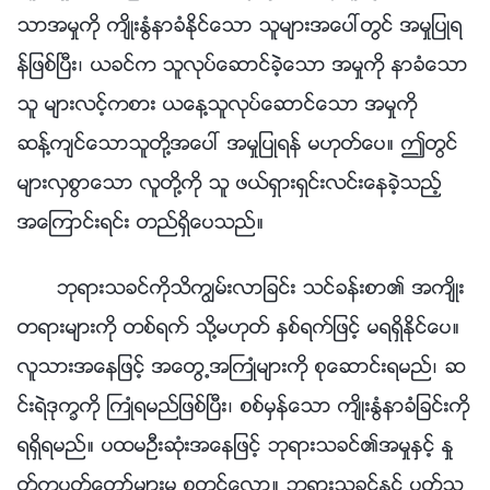
သာအမႈကို က်ိဳးႏြံနာခံႏိုင္ေသာ သူမ်ားအေပၚတြင္ အမႈျပဳရ
န္ျဖစ္ၿပီး၊ ယခင္က သူလုပ္ေဆာင္ခဲ့ေသာ အမႈကို နာခံေသာ
သူ မ်ားလင့္ကစား ယေန႔သူလုပ္ေဆာင္ေသာ အမႈကို
ဆန္႔က်င္ေသာသူတို႔အေပၚ အမႈျပဳရန္ မဟုတ္ေပ။ ဤတြင္
မ်ားလွစြာေသာ လူတို႔ကို သူ ဖယ္ရွားရွင္းလင္းေနခဲ့သည့္
အေၾကာင္းရင္း တည္ရွိေပသည္။
ဘုရားသခင္ကိုသိကြၽမ္းလာျခင္း သင္ခန္းစာ၏ အက်ိဳး
တရားမ်ားကို တစ္ရက္ သို႔မဟုတ္ ႏွစ္ရက္ျဖင့္ မရရွိႏိုင္ေပ။
လူသားအေနျဖင့္ အေတြ႕အႀကဳံမ်ားကို စုေဆာင္းရမည္၊ ဆ
င္းရဲဒုကၡကို ႀကဳံရမည္ျဖစ္ၿပီး၊ စစ္မွန္ေသာ က်ိဳးႏြံနာခံျခင္းကို
ရရွိရမည္။ ပထမဦးဆုံးအေနျဖင့္ ဘုရားသခင္၏အမႈႏွင့္ ႏႈ
တ္ကပတ္ေတာ္မ်ားမွ စတင္ေလာ့။ ဘုရားသခင္ႏွင့္ ပတ္သ