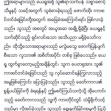
ဤအရာမ်ားသည္ ေယရႈအဖို႔ သူ၏ရာသက္ပန္ သစၥာေစာင့္
သိမႈႏွင့္ သခင့္အတြက္ သူခံစားခဲ့ရသည့္ ေဇာက္ထိုး ကားစ
င္တင္ခံရျခင္းတို႔အတြက္ အေျခခံအေၾကာင္းရင္း ျဖစ္လာခဲ့
သည္။ သူသည္ အစတြင္ အယူအဆ အခ်ိဳ႕ရွိခဲ့ၿပီး ေယရႈႏွင့္
သက္ဆိုင္သည့္ ရွင္းလင္းေသာ အသိပညာ မရွိခဲ့ေသာ္လ
ည္း၊ ထိုသို႔ေသာအရာမ်ားသည္ မလြဲမေသြ ေဖာက္ျပန္ပ်က္
စီးေသာ လူသား၏ အစိတ္အပိုင္း တစ္ခု ျဖစ္ေပသည္။ ေယ
ရႈ ထြက္ခြာေတာ့မည့္အခ်ိန္တြင္၊ သူက ေပတ႐ုအား သူ၏
ကားစင္တင္ခံရျခင္းသည္ သူ လုပ္ေဆာင္ရန္ႂကြလာသည့္
အမႈျဖစ္ေၾကာင္း ေျပာျပခဲ့သည္။ သူသည္ ေခတ္ကာလ၏
စြန႔္ပယ္ျခင္းကို ခံရရန္ႏွင့္ ဤမစင္ၾကယ္သကဲ့သို႔ အိုေဟာင္း
သည့္ ေခတ္ကာလသည္ သူ႔ကို ကားတိုင္တြင္ သံမႈိ႐ိုက္သင့္
သည္မွာ လိုအပ္ခဲ့သည္။ သူသည္ ေ႐ြးႏုတ္ျခင္းအမႈကို ျပည့္