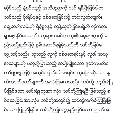
ဆိုင္သည့္ ႏွံ႔စပ္သည့္ အသိပညာကို သင္ ရရွိၿပီးျဖစ္ပါက၊
သင္သည္ စိုးရိမ္မႈႏွင့္ စစ္ေဆးျခင္းသို႔ ကင္းလြတ္လ်က္၊
ေရွ႕ဆက္လမ္းကို ရဲဝံ့စြာႏွင့္ တြန္႔ဆုတ္ျခင္းမရွိဘဲ လိုက္စား
ရွာေဖြ ႏိုင္ေပသည္။ ဘုရားသခင္က သူ၏အမႈမ်ားစြာကို မ
ည္သည့္နည္းျဖင့္ စြမ္းေဆာင္ရရွိခဲ့သည္ကို သင္တို႔ျမင္ေ
တြ႕သင့္သည္။ သူသည္ လူကို စစ္ေဆးရင္းႏွင့္ လူ၏ အယူ
အဆမ်ားကို မတူကြဲျပားသည့္ အမ်ိဳးမ်ိဳးေသာ ႏႈတ္ကပတ္ေ
တာ္မ်ားစြာျဖင့္ အသြင္ေျပာင္းလဲေစရင္း၊ သူေျပာဆိုေသာ ႏႈ
တ္ကပတ္ေတာ္မ်ားကို အသုံးျပဳေလသည္။ သင္တို႔ သည္းခံၿ
ပီးျဖစ္ေသာ ဆင္းရဲဒုကၡအားလုံး၊ သင္တို႔ႀကဳံရၿပီးျဖစ္သည့္ စ
စ္ေဆးျခင္းအားလုံး၊ သင္တို႔အတြင္း၌ သင္တို႔လက္ခံၾကၿပီးျဖ
စ္ေသာ ျပဳျပင္ျခင္း၊ သင္တို႔ႀကဳံေတြ႕ရၿပီးျဖစ္ေသာ ဉာဏ္အ