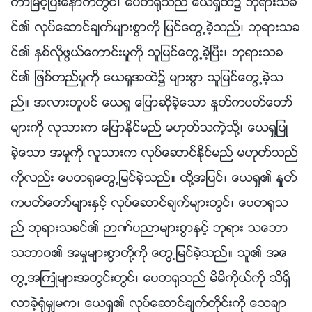
ကာျမင့္ၿပီးေနာက္တြင္၊ ေပတ႐ုသည္ ေယရႈထဲ၌ ဘုရားသခ
င္၏ လုပ္ေဆာင္ခ်က္မ်ားစြာကို ျမင္ေတြ႕ခဲ့သည္၊ ဘုရားသခ
င္၏ ႏွစ္လိုဖြယ္ေကာင္းမႈကို သူျမင္ေတြ႕ခဲ့ၿပီး၊ ဘုရားသခ
င္၏ ျဖစ္တည္မႈကို ေယရႈအထဲ၌ မ်ားစြာ သူျမင္ေတြ႕ခဲ့သ
ည္။ အလားတူပင္ ေယရႈ ေျပာဆိုခဲ့ေသာ ႏႈတ္ကပတ္ေတာ္
မ်ားကို လူသားက ေျပာႏိုင္မည္ မဟုတ္သကဲ့သို႔၊ ေယရႈျပဳ
ခဲ့ေသာ အမႈကို လူသားက လုပ္ေဆာင္ႏိုင္မည္ မဟုတ္သည္
ကိုလည္း ေပတ႐ုေတြ႕ျမင္ခဲ့သည္။ ထို႔အျပင္၊ ေယရႈ၏ ႏႈတ္
ကပတ္ေတာ္မ်ားႏွင့္ လုပ္ေဆာင္ခ်က္မ်ားတြင္၊ ေပတ႐ုသ
ည္ ဘုရားသခင္၏ ဉာဏ္ပညာမ်ားစြာႏွင့္ ဘုရား သေဘာ
သဘာဝ၏ အမႈမ်ားစြာတို႔ကို ေတြ႕ျမင္ခဲ့သည္။ သူ၏ အေ
တြ႕အႀကဳံမ်ားအတြင္းတြင္၊ ေပတ႐ုသည္ မိမိကိုယ္ကို သိရွိ
လာခဲ့႐ုံမွ်မက၊ ေယရႈ၏ လုပ္ေဆာင္ခ်က္တိုင္းကို ေသခ်ာ