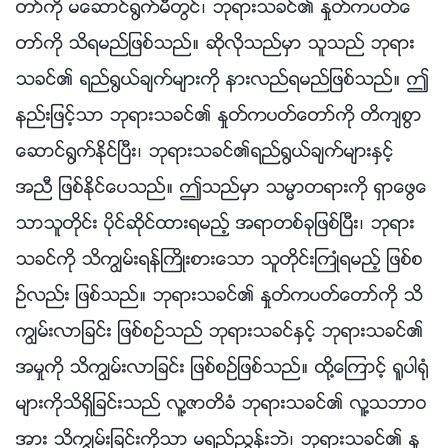
တာ္ကို မေဆာင္႐ြက္မီတြင္၊ ဘုရားသခင္၏ ႏႈတ္ကပတ္ေ
တာ္ကို သိရမည္ျဖစ္သည္။ ဆိုလိုသည္မွာ သူသည္ ဘုရား
သခင္၏ ရည္႐ြယ္ခ်က္မ်ားကို နားလည္ရမည္ျဖစ္သည္။ ဤ
နည္းျဖင့္သာ ဘုရားသခင္၏ ႏႈတ္ကပတ္ေတာ္ကို တိက်စြာ
ေဆာင္႐ြက္ႏိုင္ၿပီး၊ ဘုရားသခင္၏ရည္႐ြယ္ခ်က္မ်ားႏွင့္
အညီ ျဖစ္ႏိုင္ေပသည္။ ဤသည္မွာ သမၼာတရားကို ရွာေဖြေ
သာသူတိုင္း ပိုင္ဆိုင္ထားရမည့္ အရာတစ္ခုျဖစ္ၿပီး၊ ဘုရား
သခင္ကို သိကြၽမ္းရန္ႀကိဳးစားေသာ သူတိုင္းႀကဳံရမည့္ ျဖစ္စ
ဥ္လည္း ျဖစ္သည္။ ဘုရားသခင္၏ ႏႈတ္ကပတ္ေတာ္ကို သိ
ကြၽမ္းလာျခင္း ျဖစ္စဥ္သည္ ဘုရားသခင္ႏွင့္ ဘုရားသခင္၏
အမႈကို သိကြၽမ္းလာျခင္း ျဖစ္စဥ္ျဖစ္သည္။ ထို႔ေၾကာင့္ ႐ူပါ႐ုံ
မ်ားကိုသိရွိျခင္းသည္ လူ႔ဇာတိခံ ဘုရားသခင္၏ လူ႔သဘာဝ
အား သိကြၽမ္းျခင္းကိုသာ မရည္ၫႊန္းဘဲ၊ ဘုရားသခင္၏ ႏႈ