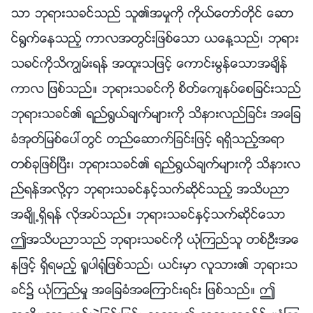
သာ ဘုရားသခင္သည္ သူ၏အမႈကို ကိုယ္ေတာ္တိုင္ ေဆာ
င္႐ြက္ေနသည့္ ကာလအတြင္းျဖစ္ေသာ ယေန႔သည္၊ ဘုရား
သခင္ကိုသိကြၽမ္းရန္ အထူးသျဖင့္ ေကာင္းမြန္ေသာအခ်ိန္
ကာလ ျဖစ္သည္။ ဘုရားသခင္ကို စိတ္ေက်နပ္ေစျခင္းသည္
ဘုရားသခင္၏ ရည္႐ြယ္ခ်က္မ်ားကို သိနားလည္ျခင္း အေျခ
ခံအုတ္ျမစ္ေပၚတြင္ တည္ေဆာက္ျခင္းျဖင့္ ရရွိသည့္အရာ
တစ္ခုျဖစ္ၿပီး၊ ဘုရားသခင္၏ ရည္႐ြယ္ခ်က္မ်ားကို သိနားလ
ည္ရန္အလို႔ငွာ ဘုရားသခင္ႏွင့္သက္ဆိုင္သည့္ အသိပညာ
အခ်ိဳ႕ရွိရန္ လိုအပ္သည္။ ဘုရားသခင္ႏွင့္သက္ဆိုင္ေသာ
ဤအသိပညာသည္ ဘုရားသခင္ကို ယုံၾကည္သူ တစ္ဦးအေ
နျဖင့္ ရွိရမည့္ ႐ူပါ႐ုံျဖစ္သည္၊ ယင္းမွာ လူသား၏ ဘုရားသ
ခင္၌ ယုံၾကည္မႈ အေျခခံအေၾကာင္းရင္း ျဖစ္သည္။ ဤ