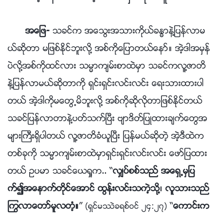
အေျဖ-
သခင္က အေသြးအသားကိုယ္ခႏၶာနဲ႔ျပန္လာမ
ယ္ဆိုတာ မျဖစ္ႏိုင္ဘူးလို႔ အစ္ကိုေျပာတယ္ေနာ္။ အဲ့ဒါအမွန္
ပဲလို႔အစ္ကိုထင္လား သမၼာက်မ္းစာထဲမွာ သခင္ကလူ႔ဇာတိ
နဲ႔ျပန္လာမယ္ဆိုတာကို ရွင္းရွင္းလင္းလင္း ေရးသားထားပါ
တယ္ အဲ့ဒါကိုမေတြ႕မိဘူးလို႔ အစ္ကိုဆိုလိုတာျဖစ္ႏိုင္တယ္
သခင္ျပန္လာတာနဲ႔ပတ္သက္ၿပီး ဗ်ာဒိတ္ျပဳထားခ်က္ေတြအ
မ်ားႀကီးရွိပါတယ္ လူ႔ဇာတိခံယူၿပီး ျပန္မယ္ဆိုတဲ့ အဲ့ဒီထဲက
တစ္ခုကို သမၼာက်မ္းစာထဲမွာရွင္းရွင္းလင္းလင္း ေဖာ္ျပထား
တယ္ ဥပမာ သခင္ေယရႈက.. “
လွ်ပ္စစ္သည္ အေရွ႕မွျပ
က္၍အေနာက္တိုင္ေအာင္ ထြန္းလင္းသကဲ့သို႔၊ လူသားသည္
ႂကြလာေတာ္မူလတံ့။
”
“
ေကာင္းက
(ရွင္မႆဲခရစ္ဝင္ ၂၄:၂၇)