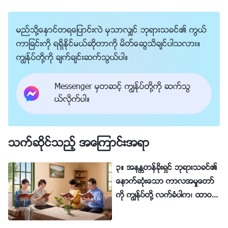
ရာဖက္ျပဳထားတာက “လွ်ပ္စစ္သည္ အေရွ႕မွျပက္၍အေနာက္တို
င္ေအာင္ ထြန္းလင္းသကဲ့သို႔၊ လူသားသည္ ႂကြလာေတာ္မူလတံ့။”
(ရွင္မႆဲခရစ္ဝင္ ၂၄:၂၇)
မည္သို႔ေႏွာင္တရေျပာင္းလဲ မွသာလွ်င္ ဘုရားသခင္၏ ကြယ္
ဒါေပမဲ့ကြၽန္ေတာ္တို႔ကိုေကာင္းကင္ႏိုင္
ကာျခင္းကို ရရွိႏိုင္မယ္ဆိုတာကို မိတ္ေဆြသိခ်င္ပါသလား။
ငံေတာ္သို႔ေခၚေဆာင္ဖို႔ ကိုယ္ေတာ္ျပန္ႂကြလာျခင္းသ႑န္ဟာ အန
ကြၽန္ုပ္တို႔ကို ခ်က္ခ်င္းဆက္သြယ္ပါ။
ည္းဆုံးေတာ့ တို႔ေတြကို ကိုယ္ေတာ္က မိုးတိမ္နဲ႔တကြ ခ်ီေဆာင္တာျ
ဖစ္သင့္တယ္လို႔ကြၽန္ေတာ္တို႔ထင္တယ္ သမၼာက်မ္းစာထဲမွာ ရွင္ေပါ
Messenger မွတဆင့္ ကြၽန္ုပ္တို႔ကို ဆက္သြ
လုေျပာခဲ့သလိုေပါ့ “ထိုအခါ အသက္ရွင္၍ က်န္ႂကြင္းေသာ ငါ
ယ္လိုက္ပါ။
တို႔သည္ အာကာသေကာင္းကင္၌ သခင္ဘုရားထံေတာ္သို႔ ေရာ
က္ေစျခင္းငွါ၊ ထိုသူတို႔ႏွင့္တကြမိုဃ္းတိမ္ေပၚသို႔ ခ်ီေဆာင္ျခင္းကို ခံ
ရေသာအားျဖင့္ သခင္ဘုရားႏွင့္ အတူ အစဥ္မျပတ္ ေနရၾကလိမ့္မ
သက္ဆိုင္သည့္ အေၾကာင္းအရာ
ည္”
(သက္သာေလာနိတ္ ဩဝါဒစာ ပ႒မေစာင္ ၄:၁၇)
တဲ့။ ဒါေပမဲ့
မင္းတို႔ရဲ႕သြန္သင္ခ်က္မွာက် ကိုယ္ေတာ္ဟာ ဘာလို႔က်မ္းစာထဲ
၃။ အနႏၲတန္ခိုးရွင္ ဘုရားသခင္၏
ကေျပာထားတဲ့ပုံစံျပန္မလာတာလဲ တို႔ေတြကို ေကာင္းကင္ႏိုင္ငံေ
ေနာက္ဆုံးေသာ ကာလအမႈေတာ္
တာ္သို႔ေခၚသြားဖို႔ အနႏၲတန္ခိုးရွင္ဘုရားသခင္ရဲ႕ ေနာက္ဆုံးေသာ
ကို ကြၽန္ုပ္တို႔ လက္ခံပါက၊ ထာဝရ
ကာလစီရင္ျခင္းအမႈေတာ္ဆိုတာဘာလဲ။
အသက္လမ္းခရီးကို ကြၽန္ုပ္တို႔ ရရွိ
ဖို႔အလို႔ငွာ မည္သည့္အရာကိုသာ