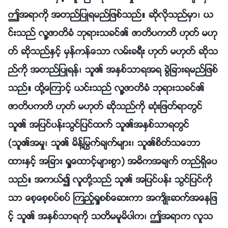
ဤအရာကို အတည္ျပဳရမည္ျဖစ္သည္။ ဆိုလိုသည္မွာ၊ ယ
င္းသည္ လူ႔ဇာတိခံ ဘုရားသခင္၏ ဇာတိပကတိ ဟုတ္ မဟု
တ္ ဆိုသည္ႏွင့္ မွန္ကန္ေသာ လမ္းခရီး ဟုတ္ မဟုတ္ ဆိုသ
ည္ကို အတည္ျပဳရန္၊ သူ၏ အႏွစ္သာရအရ ခြဲျခားရမည္ျဖစ္
သည္။ ထို႔ေၾကာင့္ ယင္းသည္ လူ႔ဇာတိခံ ဘုရားသခင္၏
ဇာတိပကတိ ဟုတ္ မဟုတ္ ဆိုသည္ကို ဆုံးျဖတ္ရာတြင္
သူ၏ အျပင္ပန္းသြင္ျပင္ထက္ သူ၏အႏွစ္သာရတြင္
(သူ၏အမႈ၊ သူ၏ မိန႔္ႁမြက္ခ်က္မ်ား၊ သူ၏စိတ္သေဘာ
ထားႏွင့္ အျခား ရႈေထာင့္မ်ားစြာ) အဓိကအခ်က္ တည္ရွိေပ
သည္။ အကယ္၍ လူတို႔သည္ သူ၏ အျပင္ပန္း သြင္ျပင္ကို
သာ ေစ့ေစ့စပ္စပ္ ၾကည့္ရႈစစ္ေဆးကာ အက်ိဳးဆက္အေနျဖ
င့္ သူ၏ အႏွစ္သာရကို သတိမမူမိပါက၊ ဤအရာက လူသ