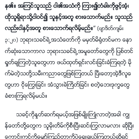
န၏။ အၾကင္သူသည္ ငါ၏အသံကို ၾကား၍တံခါးကိုဖြင့္အံ့၊
ထိုသူရွိရာသို႔ငါဝင္၍ သူႏွင့္အတူ စားေသာက္မည္။ သူသည္
လည္းငါႏွင့္အတူ စားေသာက္ရလိမ့္မည္။
”
(ဗ်ာဒိတ္က်မ္း
ဘုရားသခင္ရဲ႕အသံေတာ္ကို မမွတ္မိ႐ုံတင္မက ေနာ
၃:၂၀)
က္ဆုံးေသာကာလ ဘုရားသခင္ရဲ႕အမႈေတာ္ေတြကို ျပစ္တင္
ရႈတ္ခ်ၾကတဲ့သူေတြဟာ ဖယ္ထုတ္ရွင္းလင္းျခင္းခံၾကရတဲ့ မို
က္မဲတဲ့သတို႔သမီးကညာေတြျဖစ္ၾကတယ္ ၿပီးေတာ့အဲ့ဒီလူေ
တြဟာ ငိုေႂကြးျခင္း အံသြားခဲႀကိတ္ျခင္း စတဲ့ေဘးဒုကၡေတြ
ခံစားၾကရလိမ့္မယ္။
သခင့္ကိုႏႈတ္ဆက္ရမယ့္အျဖစ္မ်ိဳးႀကဳံလာတဲ့အခါ ကြၽ
န္ေတာ္တို႔ေတြက သူမိုးတိမ္ကိုစီးၿပီးဆင္းႂကြလာမလား ဆိုၿပီး
ေကာင္းကင္ကိုေမွ်ာ္ၾကည့္တာကိုပဲေ႐ြးခ်ယ္ၾကတယ္ဆိုရင္