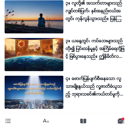
၃။ လူတို႔၏ အသက္တာမ်ားသည္
ကြၽန္ုပ္တို႔ လိုက္စားသင့္သနည္း။
လွ်ပ္တစ္ျပက္၊ ႏွစ္အနည္းငယ္အ
တြင္း ကုန္လြန္သြားသည္။ ျပန္ၾက
ည့္လ်က္၊ ၎တို႔သည္ ၎တို႔၏
အသက္တာမ်ားကို ျပန္လည္သတိ
၃။ ယေန႔တြင္၊ ကပ္ေဘးမ်ားသည္
ရမိၾကသည္- ေက်ာင္းသြားရင္း၊ အ
တိုး၍ ျပင္းထန္မႈႏွင့္ အႀကိမ္ေရတို႔ျဖ
လုပ္လုပ္ရင္း၊ အိမ္ေထာင္ျပဳရင္း၊
င့္ ျဖစ္ပြားေနသည္။ ဤနိမိတ္လကၡ
သားသမီးမ်ားရွိရင္း၊ ေသျခင္းကို ေ
ဏာမ်ားက က်မ္းစာထဲတြင္ ႀကိဳတ
စာင့္ဆိုင္းရင္း၊ ၎တို႔၏ အသက္
င္ေဟာကိန္းထုတ္ထားသည့္ ေနာ
တာမ်ားတစ္ခုလုံးသည္ လူသား တ
၄။ ေဖာက္ျပန္ပ်က္စီးေနေသာ လူ
က္ဆုံးေသာ ကာလ၏ ႀကီးမားသ
ည္ရွိမႈ၏ မွန္ကန္ေသာ ဦးတည္ခ်
သားမ်ိဳးႏြယ္သည္ လူ႔ဇာတိခံယူသ
ည့္ ကပ္ေဘးမ်ားက စတင္ေတာ့မ
က္ႏွင့္ ရည္မွန္းခ်က္မ်ား လုံးဝ ကင္း
ည့္ ဘုရားသခင္၏ကယ္တင္မႈကို
ည္ျဖစ္သည္ကို ၫႊန္ျပေလသည္။
မဲ့ၿပီး ရွင္သန္ျခင္းတြင္ မည္သည့္ တ
ပို၍လိုအပ္သည္
ဤကပ္ေဘးမ်ားအလယ္တြင္
န္ဖိုး သို႔မဟုတ္ အဓိပၸါယ္မွ် မရွာေ
ဘုရားသခင္၏ ကြယ္ကာမႈကို ကြၽန္ု
တြ႕ႏိုင္ဘဲလ်က္၊ မိသားစု၊ ေငြေၾ
ပ္တို႔ မည္သို႔ ရရွိႏိုင္ၿပီး ရွင္က်န္ႏိုင္
ကး၊ အဆင့္အတန္း၊ အခြင့္အလ
သနည္း။
မ္းႏွင့္ သိကၡာတရားအတြက္ မအား