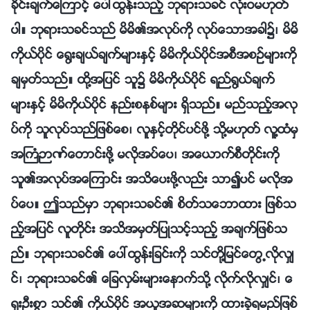
ခိုင္းခ်က္ေၾကာင့္ ေပၚထြန္းသည့္ ဘုရားသခင္ လုံးဝမဟုတ္
ပါ။ ဘုရားသခင္သည္ မိမိ၏အလုပ္ကို လုပ္ေသာအခါ၌၊ မိမိ
ကိုယ္ပိုင္ ေ႐ြးခ်ယ္ခ်က္မ်ားႏွင့္ မိမိကိုယ္ပိုင္အစီအစဥ္မ်ားကို
ခ်မွတ္သည္။ ထို႔အျပင္ သူ၌ မိမိကိုယ္ပိုင္ ရည္႐ြယ္ခ်က္
မ်ားႏွင့္ မိမိကိုယ္ပိုင္ နည္းစနစ္မ်ား ရွိသည္။ မည္သည့္အလု
ပ္ကို သူလုပ္သည္ျဖစ္ေစ၊ လူႏွင့္တိုင္ပင္ဖို႔ သို႔မဟုတ္ လူ႔ထံမွ
အႀကံဉာဏ္ေတာင္းဖို႔ မလိုအပ္ေပ၊ အေယာက္စီတိုင္းကို
သူ၏အလုပ္အေၾကာင္း အသိေပးဖို႔လည္း သာ၍ပင္ မလိုအ
ပ္ေပ။ ဤသည္မွာ ဘုရားသခင္၏ စိတ္သေဘာထား ျဖစ္သ
ည့္အျပင္ လူတိုင္း အသိအမွတ္ျပဳသင့္သည့္ အခ်က္ျဖစ္သ
ည္။ ဘုရားသခင္၏ ေပၚထြန္းျခင္းကို သင္တို႔ျမင္ေတြ႕လိုလွ်
င္၊ ဘုရားသခင္၏ ေျခလွမ္းမ်ားေနာက္သို႔ လိုက္လိုလွ်င္၊ ေ
ရွးဦးစြာ သင္၏ ကိုယ္ပိုင္ အယူအဆမ်ားကို ထားခဲ့ရမည္ျဖစ္