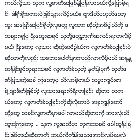
ကယ္လို႔သာ သူက လူ႔ဇာတိအျဖစ္နဲ႔ျပန္လာမယ္လို႔ေျပာခဲ့ရ
င္၊ ဒါ႐ိုး႐ိုးစကားပဲျဖစ္သြားလိမ့္မယ္။ ဗ်ာဒိတ္မဟုတ္ေတာ့
ဘူး အေျမာ္အျမင္ရွိတဲ့လူေတြ လူသား ဆိုတဲ့အဓိပၸါယ္ကို ေ
သခ်ာဂ႐ုျပဳၿပီးေတြးဆရင္ သူတို႔ေတြဉာဏ္အလင္းရလာလိမ့္
မယ္ ၿပီးေတာ့ လူသား ဆိုတဲ့အဓိပၸါယ္က လူ႔ဇာတိခံယူျခင္းပဲ
ဆိုတာကိုလည္း သေဘာေပါက္နားလည္လာလိမ့္မယ္ အနႏၲ
တန္ခိုးရွင္ဘုရားသခင္ လူ႔ဇာတိခံယူတဲ့ နက္နဲမႈကို ထုတ္ေ
ဖာ္ျပသတဲ့အခါၾကေတာ့မွ သိလာခဲ့တယ္ သမၼာက်မ္းစာ
ရဲ႕ဗ်ာဒိတ္ျဖစ္တဲ့ လူသားေရာက္ရွိလာျခင္း ဆိုတာ တက
ယ္ေတာ့ လူ႔ဇာတိခံယူျခင္းကိုဆိုလိုတာပဲ အခုကြၽန္ေတာ္
တို႔ေတြ သခင္လူ႔ဇာတိမွာေပၚလာမယ္ဆိုတာကို အားလုံးသိ
သြားၾကေတာ့ .. သူက လူ႔ဇာတိမွာ ဘုရားသခင္ ေပၚထြန္းျခ
င္းျဖစ္တယ္ဆိုတာကို ဘယ္လိုက်ိန္းေသေအာင္လုပ္ရမလဲ