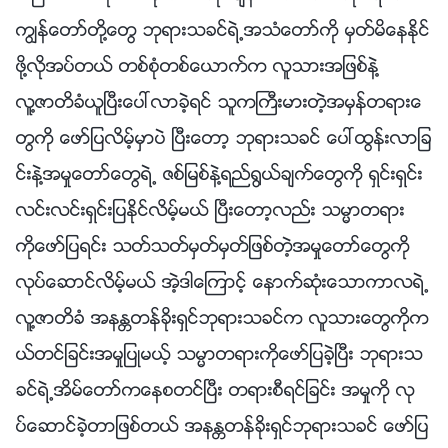
ကြၽန္ေတာ္တို႔ေတြ ဘုရားသခင္ရဲ႕အသံေတာ္ကို မွတ္မိေနႏိုင္
ဖို႔လိုအပ္တယ္ တစ္စုံတစ္ေယာက္က လူသားအျဖစ္နဲ႔
လူ႔ဇာတိခံယူၿပီးေပၚလာခဲ့ရင္ သူကႀကီးမားတဲ့အမွန္တရားေ
တြကို ေဖာ္ျပလိမ့္မွာပဲ ၿပီးေတာ့ ဘုရားသခင္ ေပၚထြန္းလာျခ
င္းနဲ႔အမႈေတာ္ေတြရဲ႕ ဇစ္ျမစ္နဲ႔ရည္႐ြယ္ခ်က္ေတြကို ရွင္းရွင္း
လင္းလင္းရွင္းျပႏိုင္လိမ့္မယ္ ၿပီးေတာ့လည္း သမၼာတရား
ကိုေဖာ္ျပရင္း သတ္သတ္မွတ္မွတ္ျဖစ္တဲ့အမႈေတာ္ေတြကို
လုပ္ေဆာင္လိမ့္မယ္ အဲ့ဒါေၾကာင့္ ေနာက္ဆုံးေသာကာလရဲ႕
လူ႔ဇာတိခံ အနႏၲတန္ခိုးရွင္ဘုရားသခင္က လူသားေတြကိုက
ယ္တင္ျခင္းအမႈျပဳမယ့္ သမၼာတရားကိုေဖာ္ျပခဲ့ၿပီး ဘုရားသ
ခင္ရဲ႕အိမ္ေတာ္ကေနစတင္ၿပီး တရားစီရင္ျခင္း အမႈကို လု
ပ္ေဆာင္ခဲ့တာျဖစ္တယ္ အနႏၲတန္ခိုးရွင္ဘုရားသခင္ ေဖာ္ျပ