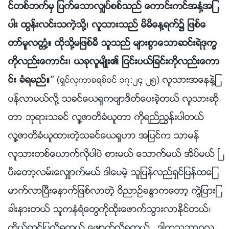
င္တစ္ဘက္မွ ျပက္ေသာလွ်ပ္စစ္သည္ ေကာင္းကင္အႏွံ႔အျ
ပား ထြန္းလင္းသကဲ့သို႔၊ လူသားသည္ မိမိေန႔ရက္၌ ျဖစ္ေ
တာ္မူလတၱံ့။ ထိုသို႔မျဖစ္မီ သူသည္ မ်ားစြာေသာဆင္းရဲဒုကၡ
ကိုလည္းေကာင္း၊ ယခုလူမ်ိဳး၏ ျငင္းပယ္ျခင္းကိုလည္းေကာ
င္း ခံရမည္။
”
လူသားအေနနဲ႔ျ
(ရွင္လုကာခရစ္ဝင္ ၁၇:၂၄-၂၅)
ပန္လာမယ္လို႔ သခင္ေယရႈကဗ်ာဒိတ္ေပးခဲ့တယ္ လူသားဆို
တာ ဘုရားသခင္ လူ႔ဇာတိခံယူတာ ကိုရည္ၫႊန္းပါတယ္
လူ႔ဇာတိခံယူထားတဲ့သခင္ေယရႈဟာ အျပင္က သာမန္
လူသားတစ္ေယာက္လိုပါပဲ စားမယ္ ေသာက္မယ္ အိပ္မယ္ ၿ
ပီးေတာ့လမ္းေလွ်ာက္မယ္ ဒါေပမဲ့ သူျပန္လည္ရွင္ျပန္ထေျ
မာက္လာၿပီးေနာက္ျဖစ္လာတဲ့ ဝိညာဥ္ခႏၶာကေတာ့ ကြဲျပားျ
ခားနားတယ္ သူကနံရံေတြကိုထိုးေဖာက္သြားလာႏိုင္တယ္၊
ကိုယ္ထင္ျပလို႔ရတယ္ ေဖ်ာက္လို႔ရတယ္.. ဒါကသဘာဝလြ