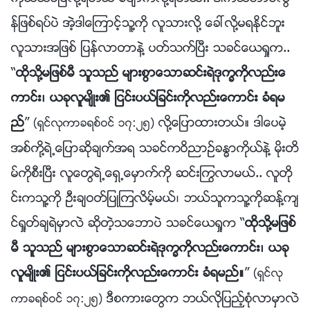
န္ျဖစ္ရပ္ပဲ အဲ့ဒါေၾကာင့္သူ႔ကို လူသားလို႔ ေခၚလို႔မရႏိုင္ဘူး
လူသားအျဖစ္ ျပန္လာတာနဲ႔ ပတ္သက္ၿပီး သခင္ေယရႈက..
“
ထိုသို႔မျဖစ္မီ သူသည္ မ်ားစြာေသာဆင္းရဲဒုကၡကိုလည္းေ
ကာင္း၊ ယခုလူမ်ိဳး၏ ျငင္းပယ္ျခင္းကိုလည္းေကာင္း ခံရမ
ည္
”
လို႔ေျပာထားတယ္။ ဒါေပမဲ့
(ရွင္လုကာခရစ္ဝင္ ၁၇:၂၅)
အစ္ကို႔ရဲ႕ေျပာဆိုခ်က္အရ သခင္ကဝိညာဥ္ခႏၶာကိုယ္နဲ႔ မိုးတိ
မ္ကိုစီးၿပီး လူေတြရဲ႕ေရွ႕ေမွာက္ကို ဆင္းႂကြလာမယ္.. လူတို
င္းကသူ႔ကို ဦးခ်ဝတ္ျပဳၾကလိမ့္မယ္၊ ဘယ္သူကသူ႔ကိုဆန္႔က်
င္ရႈတ္ခ်ရဲမွာလဲ ဆိုတဲ့သေဘာပဲ သခင္ေယရႈက “
ထိုသို႔မျဖစ္
မီ သူသည္ မ်ားစြာေသာဆင္းရဲဒုကၡကိုလည္းေကာင္း၊ ယခု
လူမ်ိဳး၏ ျငင္းပယ္ျခင္းကိုလည္းေကာင္း ခံရမည္။
”
(ရွင္လု
ဒီစကားေတြက ဘယ္လိုျပည့္စုံလာမွာလဲ
ကာခရစ္ဝင္ ၁၇:၂၅)