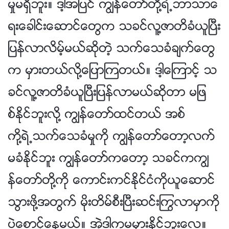
မႈမရွိဘူး။ ဒါ့အျပင္ ကြၽန္ေတာ္တို႔ရဲ႕ဘာသာေ
ရးေခါင္းေဆာင္ေတြက သခင္လူ႔ဇာတိခံယူၿပီး
ျပန္လာလိမ့္မယ္ဆိုတဲ့ သက္ေသခံခ်က္ေတြ
က မွားတယ္လို႔ေျပာၾကတယ္။ ဒါ့ေၾကာင့္ သ
ခင္လူ႔ဇာတိခံယူၿပီးျပန္လာမယ္ဆိုတာ မျဖ
စ္ႏိုင္ဘူးလို႔ ကြၽန္ေတာ္ထင္တယ္ အစ္
ကို႔ရဲ႕သက္ေသခံမႈကို ကြၽန္ေတာ္ေတာ့လက္
မခံႏိုင္ဘူး ကြၽန္ေတာ္ကေတာ့ သခင္ကကြၽ
န္ေတာ္တို႔ကို ေကာင္းကင္ႏိုင္ငံကိုယူေဆာင္
သြားဖို႔အတြက္ မိုးတိမ္စီးၿပီးဆင္းႂကြလာမွာကို
ပဲေစာင့္ေနမယ္။ အဲ့ဒါကမမွားႏိုင္ဘူးေလ။