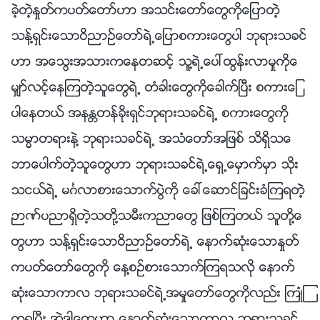
ခဲ့တဲ့ႏႈတ္ကပတ္ေတာ္ဟာ အသင္းေတာ္ေတြကိုေျပာတဲ့
သန္႔ရွင္းေသာဝိညာဥ္ေတာ္ရဲ႕ေျပာစကားေတြပါ ဘုရားသခင္
ဟာ အေသြးအသားကေနတဆင့္ သူ႔ရဲ႕ေပၚထြန္းလာမႈကိုေ
မွ်ာ္လင့္ေနၾကတဲ့သူေတြရဲ႕ တံခါးေတြကိုေခါက္ၿပီး စကားေျ
ပာေနတယ္ အနႏၲတန္ခိုးရွင္ဘုရားသခင္ရဲ႕ စကားေတြကို
သမၼာတရားနဲ႔ ဘုရားသခင္ရဲ႕ အသံေတာ္အျဖစ္ သိရွိသေ
ဘာေပါက္တဲ့သူေတြဟာ ဘုရားသခင္ရဲ႕ေရွ႕ေမွာက္မွာ သိုး
သငယ္ရဲ႕ မဂၤလာစားေသာက္ပြဲကို ေခၚေဆာင္ျခင္းခံၾကရတဲ့
ဉာဏ္ပညာရွိတဲ့သတို႔သမီးကညာေတြ ျဖစ္ၾကတယ္ သူတို႔ေ
တြဟာ သန္႔ရွင္းေသာဝိညာဥ္ေတာ္ရဲ႕ ေနာက္ဆုံးေသာႏႈတ္
ကပတ္ေတာ္ေတြကို ေန႔စဥ္စားေသာက္ၾကရသလို ေနာက္
ဆုံးေသာကာလ ဘုရားသခင္ရဲ႕အမႈေတာ္ေတြကိုလည္း ႀကဳံၾ
ကရၿပီး အဲ့ဒါေတြဟာ ေနာက္ဆုံးေသာကာလ ဘုရားသခင္