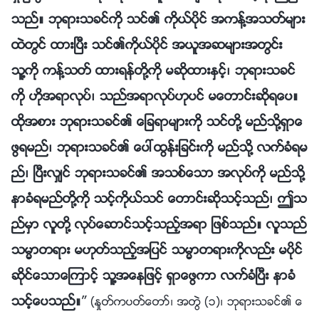
သည္။ ဘုရားသခင္ကို သင္၏ ကိုယ္ပိုင္ အကန္႔အသတ္မ်ား
ထဲတြင္ ထားၿပီး သင္၏ကိုယ္ပိုင္ အယူအဆမ်ားအတြင္း
သူ႔ကို ကန္႔သတ္ ထားရန္တို႔ကို မဆိုထားႏွင့္၊ ဘုရားသခင္
ကို ဟိုအရာလုပ္၊ သည္အရာလုပ္ဟုပင္ မေတာင္းဆိုရေပ။
ထိုအစား ဘုရားသခင္၏ ေျခရာမ်ားကို သင္တို႔ မည္သို႔ရွာေ
ဖြရမည္၊ ဘုရားသခင္၏ ေပၚထြန္းျခင္းကို မည္သို႔ လက္ခံရမ
ည္၊ ၿပီးလွ်င္ ဘုရားသခင္၏ အသစ္ေသာ အလုပ္ကို မည္သို႔
နာခံရမည္တို႔ကို သင့္ကိုယ္သင္ ေတာင္းဆိုသင့္သည္၊ ဤသ
ည္မွာ လူတို႔ လုပ္ေဆာင္သင့္သည့္အရာ ျဖစ္သည္။ လူသည္
သမၼာတရား မဟုတ္သည့္အျပင္ သမၼာတရားကိုလည္း မပိုင္
ဆိုင္ေသာေၾကာင့္ သူ႔အေနျဖင့္ ရွာေဖြကာ လက္ခံၿပီး နာခံ
သင့္ေပသည္။
”
(ႏႈတ္ကပတ္ေတာ္၊ အတြဲ (၁)၊ ဘုရားသခင္၏ ေ