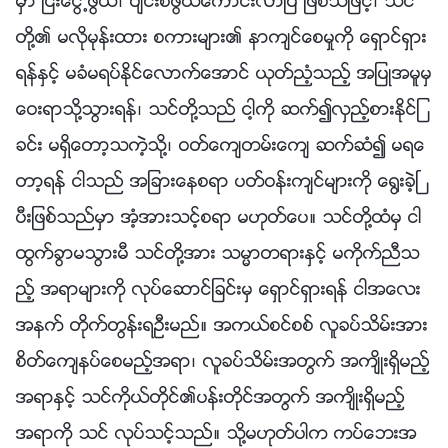
မွာ ၿငီးေငြ႕ဖြယ္၊ ပ်င္းစဖြယ္ေကာင္းလာၿပီ ျဖစ္သျဖင့္၊ သင္
တို႔၏ မလိုမုန္းထား စကားမ်ား၏ နာက်င္ေစမႈကို ေရွာင္ရွား
ရန္ႏွင့္ မခံမရပ္ႏိုင္ေလာက္ေအာင္ ယုတ္ညံ့သည့္ အျပဳအမူမွ
ေဝးရာသို႔သြားရန္၊ သင္တို႔သည္ ငါ့ကို ဆက္၍လွည့္စားႏိုင္ျ
ခင္း မရွိေတာ့သကဲ့သို႔၊ ဝတ္ေက်တမ္းေက် ဆက္ဆံ၍ မရေ
တာ့ရန္ ငါသည္ အျခားေနစရာ ပတ္ဝန္းက်င္မ်ားကို ေ႐ြးခဲ့ၿ
ပီးျဖစ္သည္မွာ အံ့အားသင့္စရာ မဟုတ္ေပ။ သင္တို႔ထံမွ ငါ
ထြက္ခြာမသြားမီ သင္တို႔အား သမၼာတရားႏွင့္ မကိုက္ညီသ
ည့္ အရာမ်ားကို လုပ္ေဆာင္ျခင္းမွ ေရွာင္ရွားရန္ ငါအေလး
အနက္ တိုက္တြန္းရဦးမည္။ အကယ္စင္စစ္ လူခပ္သိမ္းအား
စိတ္ေက်နပ္ေစမည့္အရာ၊ လူခပ္သိမ္းအတြက္ အက်ိဳးရွိမည့္
အရာႏွင့္ သင္ကိုယ္တိုင္၏ပန္းတိုင္အတြက္ အက်ိဳးရွိမည့္
အရာကို သင္ လုပ္သင့္သည္။ သို႔မဟုတ္ပါက ကပ္ေဘးအ