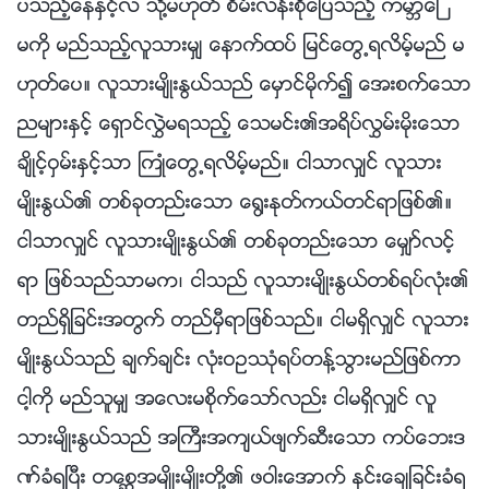
ပသည့္ေနႏွင့္လ သို႔မဟုတ္ စိမ္းလန္းစိုေျပသည့္ ကမာၻေျ
မကို မည္သည့္လူသားမွ် ေနာက္ထပ္ ျမင္ေတြ႕ရလိမ့္မည္ မ
ဟုတ္ေပ။ လူသားမ်ိဳးႏြယ္သည္ ေမွာင္မိုက္၍ ေအးစက္ေသာ
ညမ်ားႏွင့္ ေရွာင္လႊဲမရသည့္ ေသမင္း၏အရိပ္လႊမ္းမိုးေသာ
ခ်ိဳင့္ဝွမ္းႏွင့္သာ ႀကဳံေတြ႕ရလိမ့္မည္။ ငါသာလွ်င္ လူသား
မ်ိဳးႏြယ္၏ တစ္ခုတည္းေသာ ေ႐ြးႏုတ္ကယ္တင္ရာျဖစ္၏။
ငါသာလွ်င္ လူသားမ်ိဳးႏြယ္၏ တစ္ခုတည္းေသာ ေမွ်ာ္လင့္
ရာ ျဖစ္သည္သာမက၊ ငါသည္ လူသားမ်ိဳးႏြယ္တစ္ရပ္လုံး၏
တည္ရွိျခင္းအတြက္ တည္မွီရာျဖစ္သည္။ ငါမရွိလွ်င္ လူသား
မ်ိဳးႏြယ္သည္ ခ်က္ခ်င္း လုံးဝဥႆုံရပ္တန္႔သြားမည္ျဖစ္ကာ
ငါ့ကို မည္သူမွ် အေလးမစိုက္ေသာ္လည္း ငါမရွိလွ်င္ လူ
သားမ်ိဳးႏြယ္သည္ အႀကီးအက်ယ္ဖ်က္ဆီးေသာ ကပ္ေဘးဒ
ဏ္ခံရၿပီး တေစၦအမ်ိဳးမ်ိဳးတို႔၏ ဖဝါးေအာက္ နင္းေခ်ျခင္းခံရ