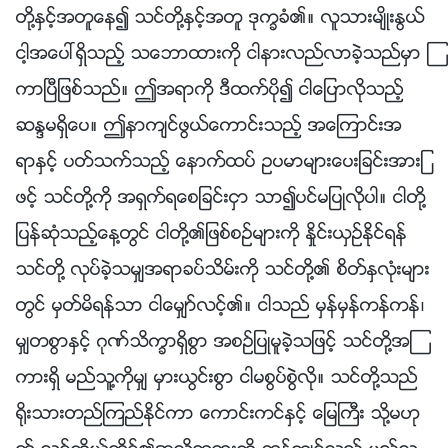
တို႔ႏွင့္အတူေန၍ သင္တို႔ႏွင့္အတူ ဒုကၡခံ၏။ လူသားမ်ိဳးႏြယ္
ငါ့အေပၚရွိသည့္ သေဘာထားကို ငါနားလည္လာခဲ့သည္မွာ ၾ
ကာၿပီျဖစ္သည္။ ဤအရာကို ဒီထက္ပို၍ ငါေျပာလိုသည့္
ဆႏၵမရွိေပ။ ဤနာက်င္ဖြယ္ေကာင္းသည့္ အေၾကာင္းအ
ရာႏွင့္ ပတ္သက္သည့္ ေနာက္ထပ္ ဥပမာမ်ားေပးျခင္းအားျ
ဖင့္ သင္တို႔ကို အရွက္ရေစျခင္းငွာ သာ၍ပင္မျပဳလိုပါ။ ငါတို႔
ျပန္ဆုံသည့္ေန႔တြင္ ငါတို႔၏ျဖစ္စဥ္မ်ားကို ႏႈိင္းယွဥ္ႏိုင္ရန္
သင္တို႔ လုပ္ခဲ့သမွ်အရာခပ္သိမ္းကို သင္တို႔၏ စိတ္ႏွလုံးမ်ား
တြင္ မွတ္မိရန္သာ ငါေမွ်ာ္လင့္၏။ ငါသည္ မွန္မွန္ကန္ကန္၊
မွ်တစြာႏွင့္ ဂုဏ္သိကၡာရွိစြာ အစဥ္ျပဳမူခဲ့သျဖင့္ သင္တို႔အၾ
ကားရွိ မည္သူ႔ကိုမွ် မွားယြင္းစြာ ငါမစြပ္စြဲလို။ သင္တို႔သည္
႐ိုးသားတည္ၾကည္ႏိုင္ကာ ေကာင္းကင္ႏွင့္ ေျမႀကီး သို႔မဟု