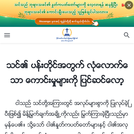
သင္၏ ပန္းတိုင္အတြက္ လုံေလာက္ေသာ ေကာင္းမႈမ်ားကို ျပင္ဆင္ေလာ့
သင္၏ ပန္းတိုင္အတြက္ လုံေလာက္ေ
သာ ေကာင္းမႈမ်ားကို ျပင္ဆင္ေလာ့
ငါသည္ သင္တို႔အၾကားတြင္ အလုပ္မ်ားစြာကို ျပဳလုပ္ခဲ့ၿ
ပီးျဖစ္၍ မိန႔္ႁမြက္ခ်က္အခ်ိဳ႕ကိုလည္း ႁမြက္ၾကားခဲ့ၿပီးသည္မွာ
မွန္ေပ၏။ သို႔ေသာ္ ငါ၏ႏႈတ္ကပတ္ေတာ္မ်ားႏွင့္ ငါ၏အလု