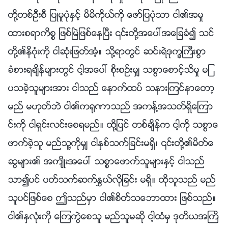
တို႔တစ္ဦးစီ ျပဳမူပုံႏွင့္ မိမိကိုယ္ကို ေဖာ္ျပပုံသာ ငါ၏အမႈ
ထားစရာကိစၥ ျဖစ္ၿမဲျဖစ္ေနၿပီး ၎တို႔အေပၚအေျခခံ၍ သင္
တို႔၏နိဂုံးကို ငါဆုံးျဖတ္အံ့။ သို႔ရာတြင္ ဆင္းရဲဒုကၡႀကီးစြာ
ခံစားရခ်ိန္မ်ားတြင္ ငါ့အေပၚ စိုးစဥ္းမွ် သစၥာေစာင့္သိမႈ မျ
ပသခဲ့သူမ်ားအား ငါသည္ ေနာက္ထပ္ သနားၾကင္နာေတာ့
မည္ မဟုတ္ဘဲ ငါ၏က႐ုဏာသည္ အကန္႔အသတ္ရွိေၾကာ
င္းကို ငါရွင္းလင္းေစရမည္။ ထို႔ျပင္ တစ္ခ်ိန္က ငါ့ကို သစၥာေ
ဖာက္ခဲ့သူ မည္သူ႔ကိုမွ် ငါႏွစ္သက္ျခင္းမရွိ၊ ၎တို႔၏မိတ္ေ
ဆြမ်ား၏ အက်ိဳးအေပၚ သစၥာေဖာက္သူမ်ားႏွင့္ ငါသည္
သာ၍ပင္ ပတ္သက္ဆက္ႏႊယ္လိုျခင္း မရွိ။ ထိုသူသည္ မည္
သူပင္ျဖစ္ေစ ဤသည္မွာ ငါ၏စိတ္သေဘာထား ျဖစ္သည္။
ငါ၏ႏွလုံးကို ေၾကကြဲေစသူ မည္သူမဆို ငါ့ထံမွ ဒုတိယအႀကိ