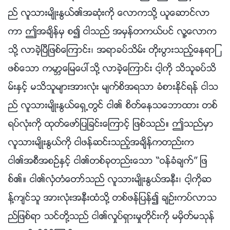
ည္ လူသားမ်ိဳးႏြယ္၏အဆုံးကို ေလာကသို႔ ယူေဆာင္လာ
ကာ ဤအခ်ိန္မွ စ၍ ငါသည္ အမွန္တကယ္ပင္ လူ႔ေလာက
သို႔ လာခဲ့ၿပီျဖစ္ေၾကာင္း၊ အရာခပ္သိမ္း တိုးပြားသည့္ေနရာျ
ဖစ္ေသာ ကမာၻေျမေပၚသို႔ လာခဲ့ေၾကာင္း ငါ့ကို သိသူခပ္သိ
မ္းႏွင့္ မသိသူမ်ားအားလုံး မ်က္စိအရသာ ခံစားႏိုင္ရန္ ငါသ
ည္ လူသားမ်ိဳးႏြယ္ေရွ႕တြင္ ငါ၏ စိတ္ေနသေဘာထား တစ္
ရပ္လုံးကို ထုတ္ေဖာ္ျပျခင္းေၾကာင့္ ျဖစ္သည္။ ဤသည္မွာ
လူသားမ်ိဳးႏြယ္ကို ငါဖန္ဆင္းသည့္အခ်ိန္ကတည္းက
ငါ၏အစီအစဥ္ႏွင့္ ငါ၏တစ္ခုတည္းေသာ “ဝန္ခံခ်က္” ျဖ
စ္၏။ ငါ၏လွံတံေတာ္သည္ လူသားမ်ိဳးႏြယ္အနီး၊ ငါ့ကိုဆ
န္႔က်င္သူ အားလုံးအနီးထံသို႔ တစ္ဖန္ျပန္၍ ခ်ဥ္းကပ္လာသ
ည္ျဖစ္ရာ သင္တို႔သည္ ငါ၏လႈပ္ရွားမႈတိုင္းကို မမွိတ္မသုန္