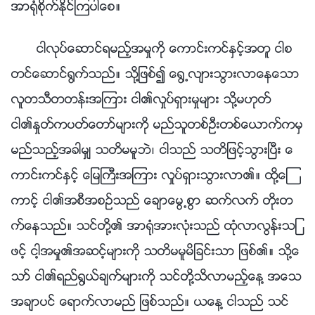
အာ႐ုံစိုက္ႏိုင္ၾကပါေစ။
ငါလုပ္ေဆာင္ရမည့္အမႈကို ေကာင္းကင္ႏွင့္အတူ ငါစ
တင္ေဆာင္႐ြက္သည္။ သို႔ျဖစ္၍ ေ႐ြ႕လ်ားသြားလာေနေသာ
လူတသီတတန္းအၾကား ငါ၏လႈပ္ရွားမႈမ်ား သို႔မဟုတ္
ငါ၏ႏႈတ္ကပတ္ေတာ္မ်ားကို မည္သူတစ္ဦးတစ္ေယာက္ကမွ
မည္သည့္အခါမွ် သတိမမူဘဲ၊ ငါသည္ သတိျဖင့္သြားၿပီး ေ
ကာင္းကင္ႏွင့္ ေျမႀကီးအၾကား လႈပ္ရွားသြားလာ၏။ ထို႔ေၾ
ကာင့္ ငါ၏အစီအစဥ္သည္ ေခ်ာေမြ႕စြာ ဆက္လက္ တိုးတ
က္ေနသည္။ သင္တို႔၏ အာ႐ုံအားလုံးသည္ ထုံလာလြန္းသျ
ဖင့္ ငါ့အမႈ၏အဆင့္မ်ားကို သတိမမူမိျခင္းသာ ျဖစ္၏။ သို႔ေ
သာ္ ငါ၏ရည္႐ြယ္ခ်က္မ်ားကို သင္တို႔သိလာမည့္ေန႔ အေသ
အခ်ာပင္ ေရာက္လာမည္ ျဖစ္သည္။ ယေန႔ ငါသည္ သင္