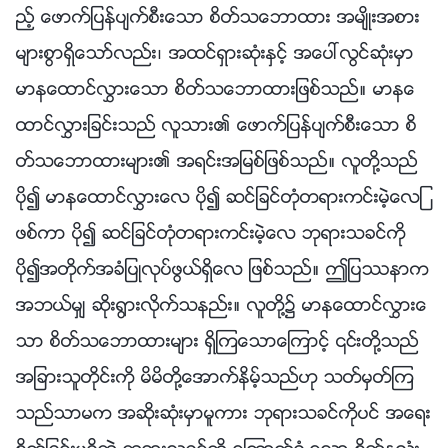
ည့္ ေဖာက္ျပန္ပ်က္စီးေသာ စိတ္သေဘာထား အမ်ိဳးအစား
မ်ားစြာရွိေသာ္လည္း၊ အထင္ရွားဆုံးႏွင့္ အေပၚလြင္ဆုံးမွာ
မာနေထာင္လႊားေသာ စိတ္သေဘာထားျဖစ္သည္။ မာနေ
ထာင္လႊားျခင္းသည္ လူသား၏ ေဖာက္ျပန္ပ်က္စီးေသာ စိ
တ္သေဘာထားမ်ား၏ အရင္းအျမစ္ျဖစ္သည္။ လူတို႔သည္
ပို၍ မာနေထာင္လႊားေလ ပို၍ ဆင္ျခင္တုံတရားကင္းမဲ့ေလျ
ဖစ္ကာ ပို၍ ဆင္ျခင္တုံတရားကင္းမဲ့ေလ ဘုရားသခင္ကို
ပို၍အတိုက္အခံျပဳလုပ္ဖြယ္ရွိေလ ျဖစ္သည္။ ဤျပႆနာက
အဘယ္မွ် ဆိုး႐ြားလိုက္သနည္း။ လူတို႔၌ မာနေထာင္လႊားေ
သာ စိတ္သေဘာထားမ်ား ရွိၾကေသာေၾကာင့္ ၎တို႔သည္
အျခားသူတိုင္းကို မိမိတို႔ေအာက္နိမ့္သည္ဟု သတ္မွတ္ၾက
သည္သာမက အဆိုးဆုံးမွာမူကား ဘုရားသခင္ကိုပင္ အေရး