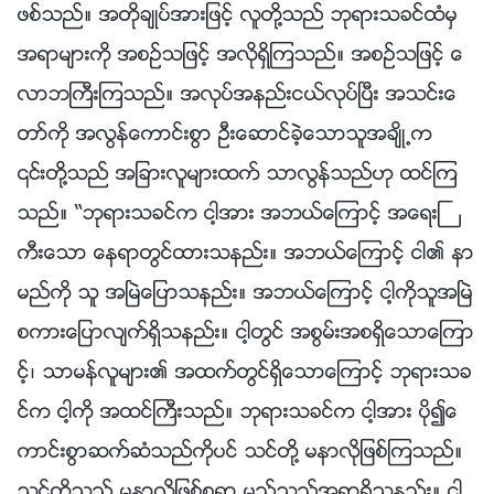
ဖစ္သည္။ အတိုခ်ဳပ္အားျဖင့္ လူတို႔သည္ ဘုရားသခင္ထံမွ
အရာမ်ားကို အစဥ္သျဖင့္ အလိုရွိၾကသည္။ အစဥ္သျဖင့္ ေ
လာဘႀကီးၾကသည္။ အလုပ္အနည္းငယ္လုပ္ၿပီး အသင္းေ
တာ္ကို အလြန္ေကာင္းစြာ ဦးေဆာင္ခဲ့ေသာသူအခ်ိဳ႕က
၎တို႔သည္ အျခားလူမ်ားထက္ သာလြန္သည္ဟု ထင္ၾက
သည္။ “ဘုရားသခင္က ငါ့အား အဘယ္ေၾကာင့္ အေရးႀ
ကီးေသာ ေနရာတြင္ထားသနည္း။ အဘယ္ေၾကာင့္ ငါ၏ နာ
မည္ကို သူ အၿမဲေျပာသနည္း။ အဘယ္ေၾကာင့္ ငါ့ကိုသူအၿမဲ
စကားေျပာလ်က္ရွိသနည္း။ ငါ့တြင္ အစြမ္းအစရွိေသာေၾကာ
င့္၊ သာမန္လူမ်ား၏ အထက္တြင္ရွိေသာေၾကာင့္ ဘုရားသခ
င္က ငါ့ကို အထင္ႀကီးသည္။ ဘုရားသခင္က ငါ့အား ပို၍ေ
ကာင္းစြာဆက္ဆံသည္ကိုပင္ သင္တို႔ မနာလိုျဖစ္ၾကသည္။
သင္တို႔သည္ မနာလိုျဖစ္စရာ မည္သည့္အရာရွိသနည္း။ ငါ