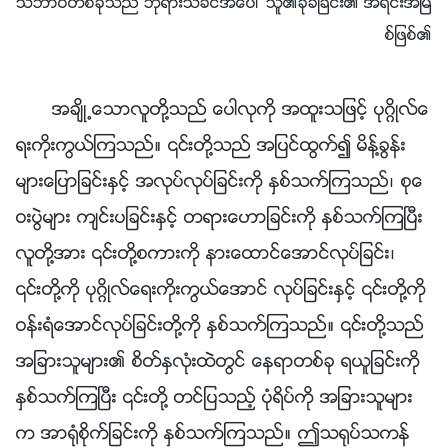
သဘာဝတစ္ခုသည္ ဘုရားသခင္အေပၚ သူ၏ခုခံျခင္း၏ အရင္းအျမ
စ္ျဖစ္၏
အခ်ိဳ႕ေသာလူတို႔သည္ ေပါလုကို အထူးသျဖင့္ ပုဂၢိဳလ္ေ
ရးကိုးကြယ္ၾကသည္။ ၎တို႔သည္ အျပင္ထြက္၍ မိန႔္ခြန္း
မ်ားေျပာျခင္းႏွင့္ အလုပ္လုပ္ျခင္းကို ႏွစ္သက္ၾကသည္၊ စုေ
ဝးပြဲမ်ား က်င္းပျခင္းႏွင့္ တရားေဟာျခင္းကို ႏွစ္သက္ၾကၿပီး
လူတို႔အား ၎တို႔စကားကို နားေထာင္ေအာင္လုပ္ျခင္း၊
၎တို႔ကို ပုဂၢိဳလ္ေရးကိုးကြယ္ေအာင္ လုပ္ျခင္းႏွင့္ ၎တို႔ကို
ဝန္းရံေအာင္လုပ္ျခင္းတို႔ကို ႏွစ္သက္ၾကသည္။ ၎တို႔သည္
အျခားသူမ်ား၏ စိတ္ႏွလုံးထဲတြင္ ေနရာတစ္ခု ရယူျခင္းကို
ႏွစ္သက္ၾကၿပီး ၎တို႔ တင္ျပသည့္ ပုံရိပ္ကို အျခားသူမ်ား
က အာ႐ုံစိုက္ျခင္းကို ႏွစ္သက္ၾကသည္။ ဤသ႐ုပ္သကန္