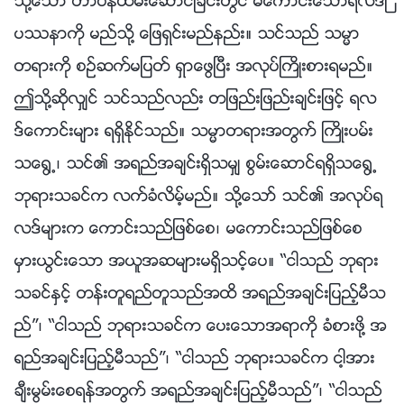
သို႔ေသာ္ တာဝန္ထမ္းေဆာင္ျခင္းတြင္ မေကာင္းေသာရလဒ္ျ
ပႆနာကို မည္သို႔ ေျဖရွင္းမည္နည္း။ သင္သည္ သမၼာ
တရားကို စဥ္ဆက္မျပတ္ ရွာေဖြၿပီး အလုပ္ႀကိဳးစားရမည္။
ဤသို႔ဆိုလွ်င္ သင္သည္လည္း တျဖည္းျဖည္းခ်င္းျဖင့္ ရလ
ဒ္ေကာင္းမ်ား ရရွိႏိုင္သည္။ သမၼာတရားအတြက္ ႀကိဳးပမ္း
သေ႐ြ႕၊ သင္၏ အရည္အခ်င္းရွိသမွ် စြမ္းေဆာင္ရရွိသေ႐ြ႕
ဘုရားသခင္က လက္ခံလိမ့္မည္။ သို႔ေသာ္ သင္၏ အလုပ္ရ
လဒ္မ်ားက ေကာင္းသည္ျဖစ္ေစ၊ မေကာင္းသည္ျဖစ္ေစ
မွားယြင္းေသာ အယူအဆမ်ားမရွိသင့္ေပ။ “ငါသည္ ဘုရား
သခင္ႏွင့္ တန္းတူရည္တူသည္အထိ အရည္အခ်င္းျပည့္မီသ
ည္”၊ “ငါသည္ ဘုရားသခင္က ေပးေသာအရာကို ခံစားဖို႔ အ
ရည္အခ်င္းျပည့္မီသည္”၊ “ငါသည္ ဘုရားသခင္က ငါ့အား
ခ်ီးမြမ္းေစရန္အတြက္ အရည္အခ်င္းျပည့္မီသည္”၊ “ငါသည္