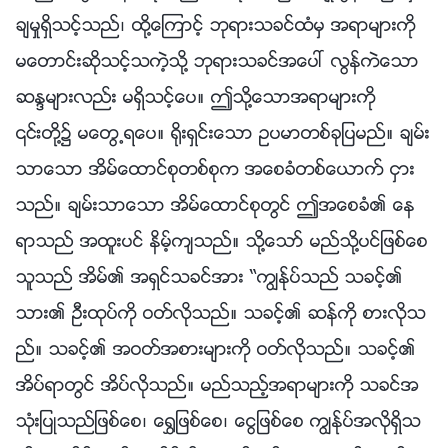
ခ်မႈရွိသင့္သည္၊ ထို႔ေၾကာင့္ ဘုရားသခင္ထံမွ အရာမ်ားကို
မေတာင္းဆိုသင့္သကဲ့သို႔ ဘုရားသခင္အေပၚ လြန္ကဲေသာ
ဆႏၵမ်ားလည္း မရွိသင့္ေပ။ ဤသို႔ေသာအရာမ်ားကို
၎တို႔၌ မေတြ႕ရေပ။ ႐ိုးရွင္းေသာ ဥပမာတစ္ခုျပမည္။ ခ်မ္း
သာေသာ အိမ္ေထာင္စုတစ္စုက အေစခံတစ္ေယာက္ ငွား
သည္။ ခ်မ္းသာေသာ အိမ္ေထာင္စုတြင္ ဤအေစခံ၏ ေန
ရာသည္ အထူးပင္ နိမ့္က်သည္။ သို႔ေသာ္ မည္သို႔ပင္ျဖစ္ေစ
သူသည္ အိမ္၏ အရွင္သခင္အား “ကြၽန္ုပ္သည္ သခင့္၏
သား၏ ဦးထုပ္ကို ဝတ္လိုသည္။ သခင့္၏ ဆန္ကို စားလိုသ
ည္။ သခင့္၏ အဝတ္အစားမ်ားကို ဝတ္လိုသည္။ သခင့္၏
အိပ္ရာတြင္ အိပ္လိုသည္။ မည္သည့္အရာမ်ားကို သခင္အ
သုံးျပဳသည္ျဖစ္ေစ၊ ေ႐ႊျဖစ္ေစ၊ ေငြျဖစ္ေစ ကြၽန္ုပ္အလိုရွိသ