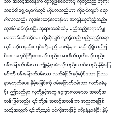
သာ အဆင့္အတန္းက ထိုသို႔ျဖစ္ေစကာမူ လူတို႔သည္ ဘုရား
သခင္၏ေရွ႕ေမွာက္တြင္ ဟိုဟာသည္ဟာ လိုခ်င္လ်က္ ေရာ
က္လာသည္။ လူ၏အဆင့္အတန္းက အလြန္ယုတ္ညံ့သည္၊
သူ၏ပါးစပ္ကိုဟၿပီး ဘုရားသခင္ထံမွ မည္သည့္အရာကိုမွ်
မေတာင္းဆိုသင့္ေပ။ သို႔ဆိုလွ်င္ လူတို႔သည္ မည္သည့္အရာ
လုပ္သင့္သနည္း။ ၎တို႔သည္ ေဝဖန္မႈက မည္သို႔ရွိသည္ျဖ
စ္ေစ အလုပ္ႀကိဳးစားသင့္သည္။ အားစိုက္ထုတ္သင့္သည္။
ဝမ္းေျမာက္ဝမ္းသာ က်ိဳးႏြံနာခံသင့္သည္။ ယင္းသည္ ႏွိမ့္ခ်ျ
ခင္းကို ဝမ္းေျမာက္ဝမ္းသာ လက္ခံျခင္းႏွင့္ဆိုင္ေသာ ျပႆ
နာမဟုတ္ေပ။ ႏွိမ့္ခ်ျခင္းကို ဝမ္းေျမာက္ဝမ္းသာ လက္မခံႏွ
င့္။ ဤသည္မွာ လူတို႔ႏွင့္အတူ ေမြးဖြားလာေသာ အဆင့္အ
တန္းျဖစ္သည္။ ၎တို႔၏ အဆင့္အတန္းက အညတရျဖစ္
သည့္အတြက္ ၎တို႔သည္ ပင္ကိုအားျဖင့္ က်ိဳးႏြံနာခံၿပီး ႏွိမ့္