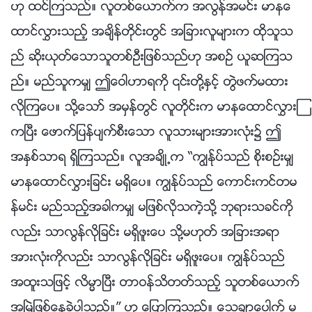
ဟု ထင္ၾကသည္။ လူတစ္ေယာက္က အလြန္အမင္း မာနေ
ထာင္လႊားသည့္ အခ်ိန္တိုင္းတြင္ အျခားလူမ်ားက ထိုသူသ
ည္ ဆိုးယုတ္ေသာသူတစ္ဦးျဖစ္သည္ဟု အစဥ္ ယူဆၾကသ
ည္။ မည္သူကမွ် ဤေဝါဟာရကို ၎တို႔ႏွင့္ တြဲဖက္မထား
လိုၾကေပ။ သို႔ေသာ္ အမွန္တြင္ လူတိုင္းက မာနေထာင္လႊားၾ
ကၿပီး ေဖာက္ျပန္ပ်က္စီးေသာ လူသားမ်ားအားလုံး၌ ဤ
အႏွစ္သာရ ရွိၾကသည္။ လူအခ်ိဳ႕က “ကြၽန္ုပ္သည္ စိုးစဥ္းမွ်
မာနေထာင္လႊားျခင္း မရွိေပ။ ကြၽန္ုပ္သည္ ေကာင္းကင္တမ
န္မင္း မည္သည့္အခါကမွ် မျဖစ္လိုသကဲ့သို႔ ဘုရားသခင္ကို
လည္း သာလြန္လိုျခင္း မရွိဖူးေပ သို႔မဟုတ္ အျခားအရာ
အားလုံးကိုလည္း သာလြန္လိုျခင္း မရွိဖူးေပ။ ကြၽန္ုပ္သည္
အထူးသျဖင့္ လိမၼာၿပီး တာဝန္သိတတ္သည့္ သူတစ္ေယာက္
အၿမဲျဖစ္ေနခဲ့ပါသည္။” ဟု ေျပာၾကသည္။ ေသခ်ာေပါက္ မ