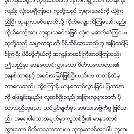
စိုက္ျခင္းမရွိဘဲ ဘုရားသခင္ကို ေၾကာက္႐ြံ႕ေသာ စိတ္ႏွလုံး
လည္း လုံးဝမရွိၾကေပ။ လူတို႔သည္ ဘုရားသခင္ကို ယုံၾက
ည္ၿပီး ဘုရားသခင္ေနာက္သို႔ လိုက္ေလွ်ာက္ၾကေသာ္လည္း
ကိုယ္ေတာ့္အား ဘုရားသခင္အျဖစ္ လုံးဝ မဆက္ဆံၾကေပ။
သူတို႔သည္ သမၼာတရားကို ပိုင္ဆိုင္ထားသည္ဟု အၿမဲထင္ျမ
င္ၾကၿပီး မိမိတို႔ကိုယ္ကို အလြန္အထင္ႀကီးတတ္ၾကသည္။
ဤသည္မွာ မာနေထာင္လႊားေသာ စိတ္သေဘာထား၏
အႏွစ္သာရႏွင့္ အရင္းအျမစ္ျဖစ္ၿပီး ယင္းက စာတန္ထံမွ
လာေလသည္။ ထို႔ေၾကာင့္ မာနေထာင္လႊားျခင္း ျပႆနာ
ကို ေျဖရွင္းရမည္။ လူတစ္ဦးသည္ အျခားလူမ်ားထက္ ပို
သာသည္ဟူေသာ ထင္ျမင္ခ်က္မွာ အေသးအဖြဲကိစၥ ျဖစ္သ
ည္။ အေရးပါေသာအခ်က္မွာ လူတစ္ဦး၏ မာနေထာင္
လႊားေသာ စိတ္သေဘာထားက ဘုရားသခင္အေပၚ၊ ဘုရား