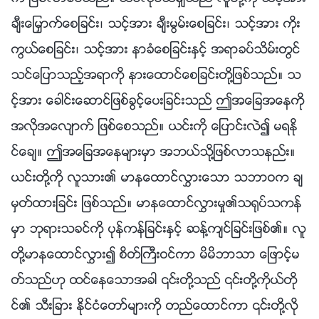
ခ်ီးေျမႇာက္ေစျခင္း၊ သင့္အား ခ်ီးမြမ္းေစျခင္း၊ သင့္အား ကိုး
ကြယ္ေစျခင္း၊ သင့္အား နာခံေစျခင္းႏွင့္ အရာခပ္သိမ္းတြင္
သင္ေျပာသည့္အရာကို နားေထာင္ေစျခင္းတို႔ျဖစ္သည္။ သ
င့္အား ေခါင္းေဆာင္ျဖစ္ခြင့္ေပးျခင္းသည္ ဤအေျခအေနကို
အလိုအေလ်ာက္ ျဖစ္ေစသည္။ ယင္းကို ေျပာင္းလဲ၍ မရႏို
င္ေခ်။ ဤအေျခအေနမ်ားမွာ အဘယ္သို႔ျဖစ္လာသနည္း။
ယင္းတို႔ကို လူသား၏ မာနေထာင္လႊားေသာ သဘာဝက ခ်
မွတ္ထားျခင္း ျဖစ္သည္။ မာနေထာင္လႊားမႈ၏သ႐ုပ္သကန္
မွာ ဘုရားသခင္ကို ပုန္ကန္ျခင္းႏွင့္ ဆန္႔က်င္ျခင္းျဖစ္၏။ လူ
တို႔မာနေထာင္လႊား၍ စိတ္ႀကီးဝင္ကာ မိမိဘာသာ ေျဖာင့္မ
တ္သည္ဟု ထင္ေနေသာအခါ ၎တို႔သည္ ၎တို႔ကိုယ္တို
င္၏ သီးျခား ႏိုင္ငံေတာ္မ်ားကို တည္ေထာင္ကာ ၎တို႔လို